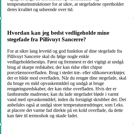
temperaturinstruktioner for at sikre, at stegefadene opretholder
deres kvalitet og udseende over tid.
Hvordan kan jeg bedst vedligeholde mine
stegefade fra Pillivuyt Sancerre?
For at sikre lang levetid og god funktion af dine stegefade fra
Pillivuyt Sancerre skal du følge nogle enkle
vedligeholdelsestips. Først og fremmest er det vigtigt at undgå
brug af skarpe redskaber, der kan ridse eller chipse
porcelænsoverfladen. Brug i stedet træ- eller silikoneværktøjer,
der er blide mod overfladen. Når du rengør dine stegefade, skal
du bruge en mild opvaskemiddel og undgå at bruge
rengøringsredskaber, der kan ridse overfladen. Hvis der er
fastbrændte madrester, kan du lade stegefadet bløde i varmt
vand med opvaskemiddel, inden du forsigtigt skrubber det. Det
anbefales også at undgå store temperaturændringer, som f.eks.
at placere det varme fad direkte på en kold overflade, da dette
kan føre til termoshok og skade fadet.