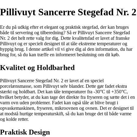
Pillivuyt Sancerre Stegefad Nr. 2
Er du på udkig efter et elegant og praktisk stegefad, der kan bruges
både til servering og tilberedning? Så er Pillivuyt Sancerre Stegefad
Nr. 2 det helt rette valg for dig. Dette kvalitetsfad er lavet af franske
Pillivuyt og er specielt designet til at tåle ekstreme temperaturer og
hyppig brug. I denne artikel vil vi give dig al den information, du har
brug for, så du kan træffe en informeret beslutning om dit køb.
Kvalitet og Holdbarhed
Pillivuyt Sancerre Stegefad Nr. 2 er lavet af en speciel
porcelænsmasse, som Pillivuyt selv blander. Dette gør fadet ekstra
stærkt og holdbart. Det kan tåle temperaturer fra -30°C til +350°C,
hvilket betyder, at du kan tage det direkte fra fryseren og sætte det i en
varm ovn uden problemer. Fadet kan også tåle at blive brugt i
opvaskemaskinen, fryseren, mikroovnen og ovnen. Det er designet til
at modstå hurtige temperaturskift, så du kan bruge det til både varme
og kolde retter.
Praktisk Design