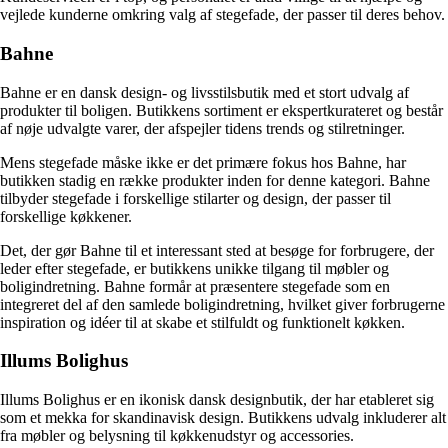
vejlede kunderne omkring valg af stegefade, der passer til deres behov.
Bahne
Bahne er en dansk design- og livsstilsbutik med et stort udvalg af
produkter til boligen. Butikkens sortiment er ekspertkurateret og består
af nøje udvalgte varer, der afspejler tidens trends og stilretninger.
Mens stegefade måske ikke er det primære fokus hos Bahne, har
butikken stadig en række produkter inden for denne kategori. Bahne
tilbyder stegefade i forskellige stilarter og design, der passer til
forskellige køkkener.
Det, der gør Bahne til et interessant sted at besøge for forbrugere, der
leder efter stegefade, er butikkens unikke tilgang til møbler og
boligindretning. Bahne formår at præsentere stegefade som en
integreret del af den samlede boligindretning, hvilket giver forbrugerne
inspiration og idéer til at skabe et stilfuldt og funktionelt køkken.
Illums Bolighus
Illums Bolighus er en ikonisk dansk designbutik, der har etableret sig
som et mekka for skandinavisk design. Butikkens udvalg inkluderer alt
fra møbler og belysning til køkkenudstyr og accessories.