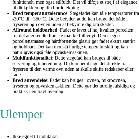
funktionelt, men også stilfuldt. Det vil tilføje et strejf af elegance
til dit køkken og din borddækning.
Bred temperaturtolerance
: Stegefadet kan tåle temperaturer fra
-30°C til +350°C. Dette betyder, at du kan bruge det både i
fryseren og i ovnen uden at bekymre dig om skader.
Allround holdbarhed
: Fadet er lavet af høj kvalitet porcelæn
fra det anerkendte franske mærke Pillivuyt. Deres egen
porcelænsmasse og hårdtbrændte glasur gør fadet ekstra stærkt
og holdbart. Det kan modstå hurtige temperaturskift og kan
naturligvis også tåle opvaskemaskinen.
Multifunktionalitet
: Dette stegefad kan bruges til både
servering og tilberedning. Du kan nemt tage det direkte fra
fryseren til den varme ovn uden at skulle skifte redskaber eller
fade.
Bred anvendelse
: Fadet kan bruges i ovnen, mikroovnen,
fryseren og opvaskemaskinen. Dette gør det utroligt alsidigt og
praktisk i en travl hverdag.
Ulemper
Ikke egnet til induktion