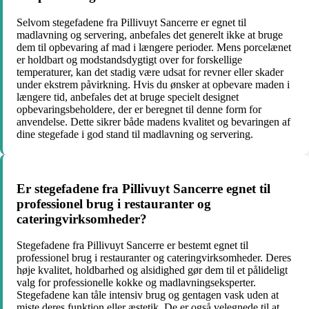
Selvom stegefadene fra Pillivuyt Sancerre er egnet til
madlavning og servering, anbefales det generelt ikke at bruge
dem til opbevaring af mad i længere perioder. Mens porcelænet
er holdbart og modstandsdygtigt over for forskellige
temperaturer, kan det stadig være udsat for revner eller skader
under ekstrem påvirkning. Hvis du ønsker at opbevare maden i
længere tid, anbefales det at bruge specielt designet
opbevaringsbeholdere, der er beregnet til denne form for
anvendelse. Dette sikrer både madens kvalitet og bevaringen af
dine stegefade i god stand til madlavning og servering.
Er stegefadene fra Pillivuyt Sancerre egnet til
professionel brug i restauranter og
cateringvirksomheder?
Stegefadene fra Pillivuyt Sancerre er bestemt egnet til
professionel brug i restauranter og cateringvirksomheder. Deres
høje kvalitet, holdbarhed og alsidighed gør dem til et pålideligt
valg for professionelle kokke og madlavningseksperter.
Stegefadene kan tåle intensiv brug og gentagen vask uden at
miste deres funktion eller æstetik. De er også velegnede til at