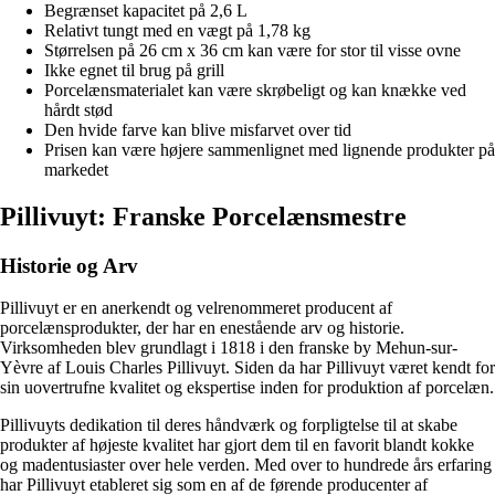
Begrænset kapacitet på 2,6 L
Relativt tungt med en vægt på 1,78 kg
Størrelsen på 26 cm x 36 cm kan være for stor til visse ovne
Ikke egnet til brug på grill
Porcelænsmaterialet kan være skrøbeligt og kan knække ved
hårdt stød
Den hvide farve kan blive misfarvet over tid
Prisen kan være højere sammenlignet med lignende produkter på
markedet
Pillivuyt: Franske Porcelænsmestre
Historie og Arv
Pillivuyt er en anerkendt og velrenommeret producent af
porcelænsprodukter, der har en enestående arv og historie.
Virksomheden blev grundlagt i 1818 i den franske by Mehun-sur-
Yèvre af Louis Charles Pillivuyt. Siden da har Pillivuyt været kendt for
sin uovertrufne kvalitet og ekspertise inden for produktion af porcelæn.
Pillivuyts dedikation til deres håndværk og forpligtelse til at skabe
produkter af højeste kvalitet har gjort dem til en favorit blandt kokke
og madentusiaster over hele verden. Med over to hundrede års erfaring
har Pillivuyt etableret sig som en af de førende producenter af