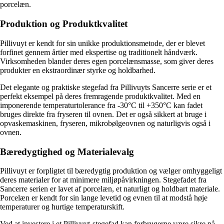
porcelæn.
Produktion og Produktkvalitet
Pillivuyt er kendt for sin unikke produktionsmetode, der er blevet
forfinet gennem årtier med ekspertise og traditionelt håndværk.
Virksomheden blander deres egen porcelænsmasse, som giver deres
produkter en ekstraordinær styrke og holdbarhed.
Det elegante og praktiske stegefad fra Pillivuyts Sancerre serie er et
perfekt eksempel på deres fremragende produktkvalitet. Med en
imponerende temperaturtolerance fra -30°C til +350°C kan fadet
bruges direkte fra fryseren til ovnen. Det er også sikkert at bruge i
opvaskemaskinen, fryseren, mikrobølgeovnen og naturligvis også i
ovnen.
Bæredygtighed og Materialevalg
Pillivuyt er forpligtet til bæredygtig produktion og vælger omhyggeligt
deres materialer for at minimere miljøpåvirkningen. Stegefadet fra
Sancerre serien er lavet af porcelæn, et naturligt og holdbart materiale.
Porcelæn er kendt for sin lange levetid og evnen til at modstå høje
temperaturer og hurtige temperaturskift.
Ved at investere i et Pillivuyt-stegefad kan forbrugerne være sikre på,