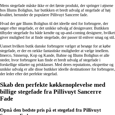
Mens stegefade måske ikke er det første produkt, der springer i øjnene
hos Illums Bolighus, har butikken et bredt udvalg af stegefade af høj
kvalitet, herunder de populære Pillivuyt Sancerre fade.
Hvad der gør Illums Bolighus til det ideelle sted for forbrugere, der
søger efter stegefade, er det unikke udvalg af designvarer. Butikken
tilbyder stegefade fra både kendte og up-and-coming designere, hvilket
giver mulighed for at finde stegefade, der passer til enhver smag og stil.
Uanset hvilken butik danske forbrugere vælger at besøge for at købe
stegefade, er der en række fantastiske muligheder at vælge imellem.
Imerco, Sinnerup, Kop og Kande, Bahne og Illums Bolighus er alle
steder, hvor forbrugere kan finde et bredt udvalg af stegefade i
forskellige stilarter og prisklasser. Med deres reputations, ekspertise og
unikke udvalg er alle disse butikker ideelle destinationer for forbrugere,
der leder efter det perfekte stegefad.
Skab den perfekte køkkenoplevelse med
billige stegefade fra Pillivuyt Sancerre
Fade
Opnå den bedste pris på et stegefad fra Pillivuyt