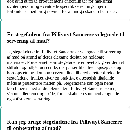
dog altid at følge producentens anbefalinger for maksimal
ovntemperatur og eventuelle specifikke retningslinjer i
forbindelse med brug i ovnen for at undgå skader eller risici.
Er stegefadene fra Pillivuyt Sancerre velegnede til
servering af mad?
Ja, stegefadene fra Pillivuyt Sancerre er velegnede til servering
af mad på grund af deres elegante design og holdbare
materialer. Porcelænet, som stegefadene er lavet af, giver dem et
stilfuldt og tidløst udseende, der passer til enhver spiseplads og
bordopsætning. Du kan servere dine tilberedte retter direkte fra
stegefadene, hvilket giver en praktisk og æstetisk tiltalende
måde at præsentere maden på. Stegefadene kan også nemt
kombineres med andre elementer i Pillivuyt Sancerre-serien,
såsom tallerkener og skåle, for at skabe en sammenhængende
og sofistikeret servering.
Kan jeg bruge stegefadene fra Pillivuyt Sancerre
til opbevaring af mad?