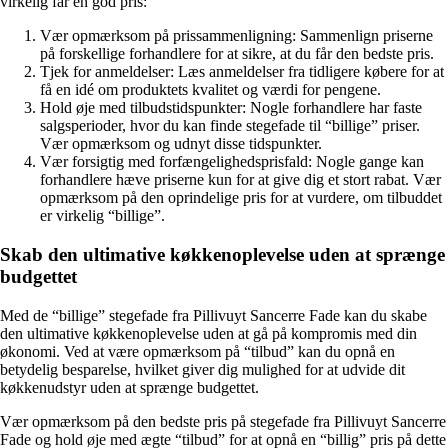
virkelig får en god pris:
Vær opmærksom på prissammenligning: Sammenlign priserne
på forskellige forhandlere for at sikre, at du får den bedste pris.
Tjek for anmeldelser: Læs anmeldelser fra tidligere købere for at
få en idé om produktets kvalitet og værdi for pengene.
Hold øje med tilbudstidspunkter: Nogle forhandlere har faste
salgsperioder, hvor du kan finde stegefade til “billige” priser.
Vær opmærksom og udnyt disse tidspunkter.
Vær forsigtig med forfængelighedsprisfald: Nogle gange kan
forhandlere hæve priserne kun for at give dig et stort rabat. Vær
opmærksom på den oprindelige pris for at vurdere, om tilbuddet
er virkelig “billige”.
Skab den ultimative køkkenoplevelse uden at sprænge
budgettet
Med de “billige” stegefade fra Pillivuyt Sancerre Fade kan du skabe
den ultimative køkkenoplevelse uden at gå på kompromis med din
økonomi. Ved at være opmærksom på “tilbud” kan du opnå en
betydelig besparelse, hvilket giver dig mulighed for at udvide dit
køkkenudstyr uden at sprænge budgettet.
Vær opmærksom på den bedste pris på stegefade fra Pillivuyt Sancerre
Fade og hold øje med ægte “tilbud” for at opnå en “billig” pris på dette