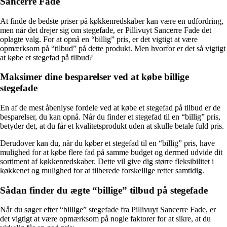
Sancerre Fade
At finde de bedste priser på køkkenredskaber kan være en udfordring,
men når det drejer sig om stegefade, er Pillivuyt Sancerre Fade det
oplagte valg. For at opnå en “billig” pris, er det vigtigt at være
opmærksom på “tilbud” på dette produkt. Men hvorfor er det så vigtigt
at købe et stegefad på tilbud?
Maksimer dine besparelser ved at købe billige
stegefade
En af de mest åbenlyse fordele ved at købe et stegefad på tilbud er de
besparelser, du kan opnå. Når du finder et stegefad til en “billig” pris,
betyder det, at du får et kvalitetsprodukt uden at skulle betale fuld pris.
Derudover kan du, når du køber et stegefad til en “billig” pris, have
mulighed for at købe flere fad på samme budget og dermed udvide dit
sortiment af køkkenredskaber. Dette vil give dig større fleksibilitet i
køkkenet og mulighed for at tilberede forskellige retter samtidig.
Sådan finder du ægte “billige” tilbud på stegefade
Når du søger efter “billige” stegefade fra Pillivuyt Sancerre Fade, er
det vigtigt at være opmærksom på nogle faktorer for at sikre, at du