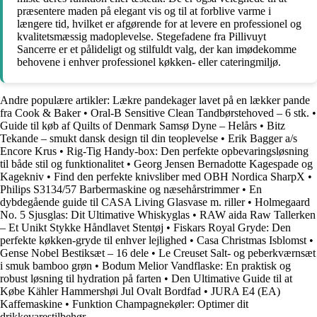
præsentere maden på elegant vis og til at forblive varme i
længere tid, hvilket er afgørende for at levere en professionel og
kvalitetsmæssig madoplevelse. Stegefadene fra Pillivuyt
Sancerre er et pålideligt og stilfuldt valg, der kan imødekomme
behovene i enhver professionel køkken- eller cateringmiljø.
Andre populære artikler:
Lækre pandekager lavet på en lækker pande
fra Cook & Baker
•
Oral-B Sensitive Clean Tandbørstehoved – 6 stk.
•
Guide til køb af Quilts of Denmark Samsø Dyne – Helårs
•
Bitz
Tekande – smukt dansk design til din teoplevelse
•
Erik Bagger a/s
Encore Krus
•
Rig-Tig Handy-box: Den perfekte opbevaringsløsning
til både stil og funktionalitet
•
Georg Jensen Bernadotte Kagespade og
Kagekniv
•
Find den perfekte knivsliber med OBH Nordica SharpX
•
Philips S3134/57 Barbermaskine og næsehårstrimmer
•
En
dybdegående guide til CASA Living Glasvase m. riller
•
Holmegaard
No. 5 Sjusglas: Dit Ultimative Whiskyglas
•
RAW aida Raw Tallerken
– Et Unikt Stykke Håndlavet Stentøj
•
Fiskars Royal Gryde: Den
perfekte køkken-gryde til enhver lejlighed
•
Casa Christmas Isblomst
•
Gense Nobel Bestiksæt – 16 dele
•
Le Creuset Salt- og peberkværnsæt
i smuk bamboo grøn
•
Bodum Melior Vandflaske: En praktisk og
robust løsning til hydration på farten
•
Den Ultimative Guide til at
Købe Kähler Hammershøi Jul Ovalt Bordfad
•
JURA E4 (EA)
Kaffemaskine
•
Funktion Champagnekøler: Optimer dit
drikkevarestilbehør