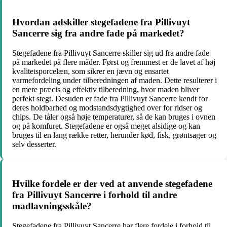
Hvordan adskiller stegefadene fra Pillivuyt
Sancerre sig fra andre fade på markedet?
Stegefadene fra Pillivuyt Sancerre skiller sig ud fra andre fade
på markedet på flere måder. Først og fremmest er de lavet af høj
kvalitetsporcelæn, som sikrer en jævn og ensartet
varmefordeling under tilberedningen af maden. Dette resulterer i
en mere præcis og effektiv tilberedning, hvor maden bliver
perfekt stegt. Desuden er fade fra Pillivuyt Sancerre kendt for
deres holdbarhed og modstandsdygtighed over for ridser og
chips. De tåler også høje temperaturer, så de kan bruges i ovnen
og på komfuret. Stegefadene er også meget alsidige og kan
bruges til en lang række retter, herunder kød, fisk, grøntsager og
selv desserter.
Hvilke fordele er der ved at anvende stegefadene
fra Pillivuyt Sancerre i forhold til andre
madlavningsskåle?
Stegefadene fra Pillivuyt Sancerre har flere fordele i forhold til