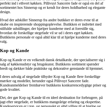
perfekt ind i ethvert køkken. Pillivuyt Sancerre fade er også en del af
sortimentet hos Sinnerup og er kendt for deres holdbarhed og elegante
design.
Hvad der adskiller Sinnerup fra andre butikker er deres evne til at
skabe en inspirerende shoppingoplevelse. Butikken er indrettet med
stilfulde udstillinger, der hjælper kunderne med at forestille sig,
hvordan de forskellige stegefade vil se ud i deres eget køkken.
Butikkens personale er også altid klar til at hjælpe kunderne med deres
valg.
Kop og Kande
Kop og Kande er en velkendt dansk detailkæde, der specialiserer sig i
salg af køkkenudstyr og brugskunst. Butikkens sortiment spænder
bredt og dækker både praktiske og dekorative genstande til hjemmet.
I deres udvalg af stegefade tilbyder Kop og Kande flere forskellige
mærker og modeller, herunder også Pillivuyt Sancerre fade.
Kundeanmeldelser fremhæver butikkens konkurrencedygtige priser og
gode kvalitet.
Det, der gør Kop og Kande til en ideel destination for forbrugere, på
jagt efter stegefade, er butikkens mangeårige erfaring og ekspertise.
Kundeservicen er i top, og personalet er altid villige til at hjælpe og