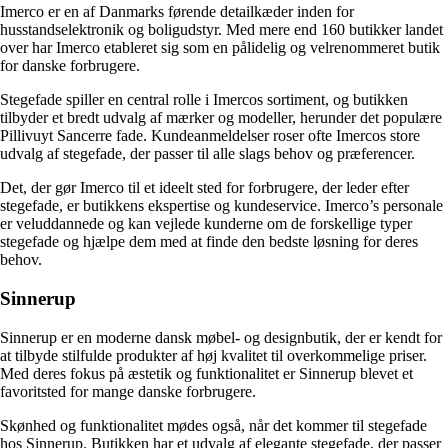
Imerco er en af Danmarks førende detailkæder inden for
husstandselektronik og boligudstyr. Med mere end 160 butikker landet
over har Imerco etableret sig som en pålidelig og velrenommeret butik
for danske forbrugere.
Stegefade spiller en central rolle i Imercos sortiment, og butikken
tilbyder et bredt udvalg af mærker og modeller, herunder det populære
Pillivuyt Sancerre fade. Kundeanmeldelser roser ofte Imercos store
udvalg af stegefade, der passer til alle slags behov og præferencer.
Det, der gør Imerco til et ideelt sted for forbrugere, der leder efter
stegefade, er butikkens ekspertise og kundeservice. Imerco’s personale
er veluddannede og kan vejlede kunderne om de forskellige typer
stegefade og hjælpe dem med at finde den bedste løsning for deres
behov.
Sinnerup
Sinnerup er en moderne dansk møbel- og designbutik, der er kendt for
at tilbyde stilfulde produkter af høj kvalitet til overkommelige priser.
Med deres fokus på æstetik og funktionalitet er Sinnerup blevet et
favoritsted for mange danske forbrugere.
Skønhed og funktionalitet mødes også, når det kommer til stegefade
hos Sinnerup. Butikken har et udvalg af elegante stegefade, der passer