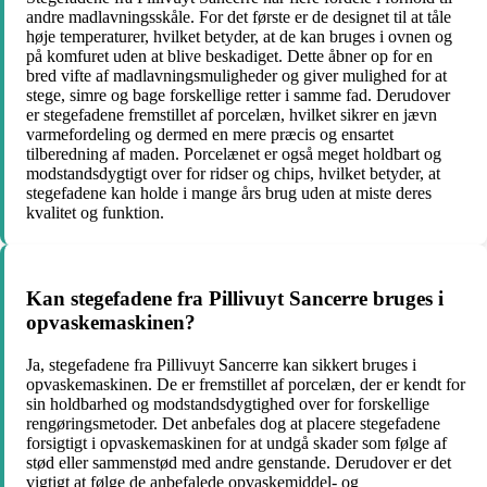
andre madlavningsskåle. For det første er de designet til at tåle
høje temperaturer, hvilket betyder, at de kan bruges i ovnen og
på komfuret uden at blive beskadiget. Dette åbner op for en
bred vifte af madlavningsmuligheder og giver mulighed for at
stege, simre og bage forskellige retter i samme fad. Derudover
er stegefadene fremstillet af porcelæn, hvilket sikrer en jævn
varmefordeling og dermed en mere præcis og ensartet
tilberedning af maden. Porcelænet er også meget holdbart og
modstandsdygtigt over for ridser og chips, hvilket betyder, at
stegefadene kan holde i mange års brug uden at miste deres
kvalitet og funktion.
Kan stegefadene fra Pillivuyt Sancerre bruges i
opvaskemaskinen?
Ja, stegefadene fra Pillivuyt Sancerre kan sikkert bruges i
opvaskemaskinen. De er fremstillet af porcelæn, der er kendt for
sin holdbarhed og modstandsdygtighed over for forskellige
rengøringsmetoder. Det anbefales dog at placere stegefadene
forsigtigt i opvaskemaskinen for at undgå skader som følge af
stød eller sammenstød med andre genstande. Derudover er det
vigtigt at følge de anbefalede opvaskemiddel- og