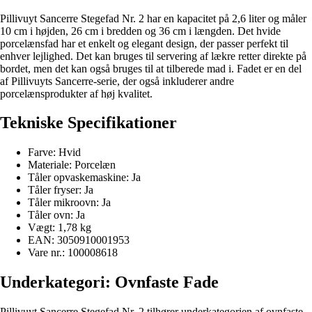
Pillivuyt Sancerre Stegefad Nr. 2 har en kapacitet på 2,6 liter og måler
10 cm i højden, 26 cm i bredden og 36 cm i længden. Det hvide
porcelænsfad har et enkelt og elegant design, der passer perfekt til
enhver lejlighed. Det kan bruges til servering af lækre retter direkte på
bordet, men det kan også bruges til at tilberede mad i. Fadet er en del
af Pillivuyts Sancerre-serie, der også inkluderer andre
porcelænsprodukter af høj kvalitet.
Tekniske Specifikationer
Farve: Hvid
Materiale: Porcelæn
Tåler opvaskemaskine: Ja
Tåler fryser: Ja
Tåler mikroovn: Ja
Tåler ovn: Ja
Vægt: 1,78 kg
EAN: 3050910001953
Vare nr.: 100008618
Underkategori: Ovnfaste Fade
Pillivuyt Sancerre Stegefad Nr. 2 tilhører underkategorien af ovnfaste