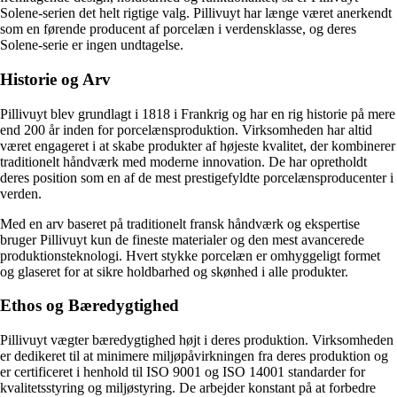
Solene-serien det helt rigtige valg. Pillivuyt har længe været anerkendt
som en førende producent af porcelæn i verdensklasse, og deres
Solene-serie er ingen undtagelse.
Historie og Arv
Pillivuyt blev grundlagt i 1818 i Frankrig og har en rig historie på mere
end 200 år inden for porcelænsproduktion. Virksomheden har altid
været engageret i at skabe produkter af højeste kvalitet, der kombinerer
traditionelt håndværk med moderne innovation. De har opretholdt
deres position som en af ​​de mest prestigefyldte porcelænsproducenter i
verden.
Med en arv baseret på traditionelt fransk håndværk og ekspertise
bruger Pillivuyt kun de fineste materialer og den mest avancerede
produktionsteknologi. Hvert stykke porcelæn er omhyggeligt formet
og glaseret for at sikre holdbarhed og skønhed i alle produkter.
Ethos og Bæredygtighed
Pillivuyt vægter bæredygtighed højt i deres produktion. Virksomheden
er dedikeret til at minimere miljøpåvirkningen fra deres produktion og
er certificeret i henhold til ISO 9001 og ISO 14001 standarder for
kvalitetsstyring og miljøstyring. De arbejder konstant på at forbedre