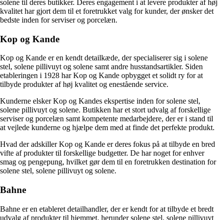
solene til deres butikker. Deres engagement i at levere produkter af høj
kvalitet har gjort dem til et foretrukket valg for kunder, der ønsker det
bedste inden for serviser og porcelæn.
Kop og Kande
Kop og Kande er en kendt detailkæde, der specialiserer sig i solene
stel, solene pillivuyt og solene samt andre husstandsartikler. Siden
etableringen i 1928 har Kop og Kande opbygget et solidt ry for at
tilbyde produkter af høj kvalitet og enestående service.
Kunderne elsker Kop og Kandes ekspertise inden for solene stel,
solene pillivuyt og solene. Butikken har et stort udvalg af forskellige
serviser og porcelæn samt kompetente medarbejdere, der er i stand til
at vejlede kunderne og hjælpe dem med at finde det perfekte produkt.
Hvad der adskiller Kop og Kande er deres fokus på at tilbyde en bred
vifte af produkter til forskellige budgetter. De har noget for enhver
smag og pengepung, hvilket gør dem til en foretrukken destination for
solene stel, solene pillivuyt og solene.
Bahne
Bahne er en etableret detailhandler, der er kendt for at tilbyde et bredt
udvalg af produkter til hjemmet, herunder solene stel, solene pillivuyt