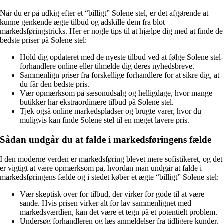
Når du er på udkig efter et “billigt” Solene stel, er det afgørende at
kunne genkende ægte tilbud og adskille dem fra blot
markedsføringstricks. Her er nogle tips til at hjælpe dig med at finde de
bedste priser på Solene stel:
Hold dig opdateret med de nyeste tilbud ved at følge Solene stel-
forhandlere online eller tilmelde dig deres nyhedsbreve.
Sammenlign priser fra forskellige forhandlere for at sikre dig, at
du får den bedste pris.
Vær opmærksom på sæsonudsalg og helligdage, hvor mange
butikker har ekstraordinære tilbud på Solene stel.
Tjek også online markedspladser og brugte varer, hvor du
muligvis kan finde Solene stel til en meget lavere pris.
Sådan undgår du at falde i markedsføringens fælde
I den moderne verden er markedsføring blevet mere sofistikeret, og det
er vigtigt at være opmærksom på, hvordan man undgår at falde i
markedsføringens fælde og i stedet køber et ægte “billigt” Solene stel:
Vær skeptisk over for tilbud, der virker for gode til at være
sande. Hvis prisen virker alt for lav sammenlignet med
markedsværdien, kan det være et tegn på et potentielt problem.
Undersøg forhandleren og læs anmeldelser fra tidligere kunder.