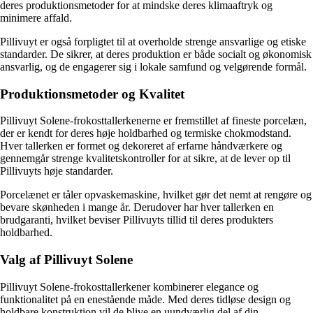
deres produktionsmetoder for at mindske deres klimaaftryk og
minimere affald.
Pillivuyt er også forpligtet til at overholde strenge ansvarlige og etiske
standarder. De sikrer, at deres produktion er både socialt og økonomisk
ansvarlig, og de engagerer sig i lokale samfund og velgørende formål.
Produktionsmetoder og Kvalitet
Pillivuyt Solene-frokosttallerkenerne er fremstillet af fineste porcelæn,
der er kendt for deres høje holdbarhed og termiske chokmodstand.
Hver tallerken er formet og dekoreret af erfarne håndværkere og
gennemgår strenge kvalitetskontroller for at sikre, at de lever op til
Pillivuyts høje standarder.
Porcelænet er tåler opvaskemaskine, hvilket gør det nemt at rengøre og
bevare skønheden i mange år. Derudover har hver tallerken en
brudgaranti, hvilket beviser Pillivuyts tillid til deres produkters
holdbarhed.
Valg af Pillivuyt Solene
Pillivuyt Solene-frokosttallerkener kombinerer elegance og
funktionalitet på en enestående måde. Med deres tidløse design og
holdbare konstruktion vil de blive en uundværlig del af din