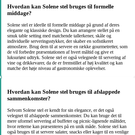
Hvordan kan Solene stel bruges til formelle
middage?
Solene stel er ideelle til formelle middage på grund af deres
elegante og klassiske design. Du kan arrangere stellet på en
smuk table setting med matchende tallerkener, skåle og
individuelle serveringsstykker, der skaber en sofistikeret
atmosfære. Brug dem til at servere en række gourmetretter, som
de vil forbedre præsentationen af ​​hvert måltid og give et
luksuriøst udtryk. Solene stel er også velegnede til servering af
vine og drikkevarer, da de er fremstillet af høj kvalitet og kan
matche det høje niveau af gastronomiske oplevelser.
Hvordan kan Solene stel bruges til afslappede
sammenkomster?
Selvom Solene stel er kendt for sin elegance, er det også
velegnet til afslappede sammenkomster. Du kan bruge det til
mere uformel servering af buffeter og picnic-lignende måltider,
hvor retterne kan præsenteres på en unik måde. Solene stel kan
også bruges til at servere salater, snacks eller kager til en venlige