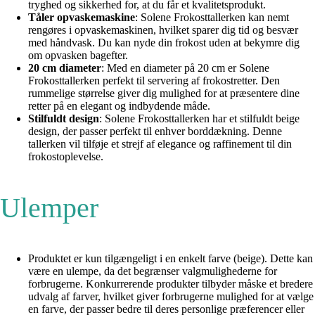
tryghed og sikkerhed for, at du får et kvalitetsprodukt.
Tåler opvaskemaskine
: Solene Frokosttallerken kan nemt
rengøres i opvaskemaskinen, hvilket sparer dig tid og besvær
med håndvask. Du kan nyde din frokost uden at bekymre dig
om opvasken bagefter.
20 cm diameter
: Med en diameter på 20 cm er Solene
Frokosttallerken perfekt til servering af frokostretter. Den
rummelige størrelse giver dig mulighed for at præsentere dine
retter på en elegant og indbydende måde.
Stilfuldt design
: Solene Frokosttallerken har et stilfuldt beige
design, der passer perfekt til enhver borddækning. Denne
tallerken vil tilføje et strejf af elegance og raffinement til din
frokostoplevelse.
Ulemper
Produktet er kun tilgængeligt i en enkelt farve (beige). Dette kan
være en ulempe, da det begrænser valgmulighederne for
forbrugerne. Konkurrerende produkter tilbyder måske et bredere
udvalg af farver, hvilket giver forbrugerne mulighed for at vælge
en farve, der passer bedre til deres personlige præferencer eller