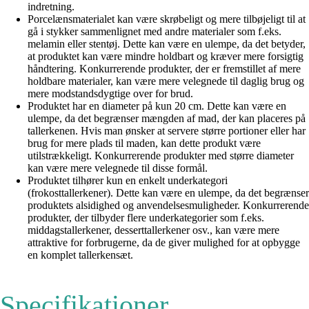
indretning.
Porcelænsmaterialet kan være skrøbeligt og mere tilbøjeligt til at
gå i stykker sammenlignet med andre materialer som f.eks.
melamin eller stentøj. Dette kan være en ulempe, da det betyder,
at produktet kan være mindre holdbart og kræver mere forsigtig
håndtering. Konkurrerende produkter, der er fremstillet af mere
holdbare materialer, kan være mere velegnede til daglig brug og
mere modstandsdygtige over for brud.
Produktet har en diameter på kun 20 cm. Dette kan være en
ulempe, da det begrænser mængden af mad, der kan placeres på
tallerkenen. Hvis man ønsker at servere større portioner eller har
brug for mere plads til maden, kan dette produkt være
utilstrækkeligt. Konkurrerende produkter med større diameter
kan være mere velegnede til disse formål.
Produktet tilhører kun en enkelt underkategori
(frokosttallerkener). Dette kan være en ulempe, da det begrænser
produktets alsidighed og anvendelsesmuligheder. Konkurrerende
produkter, der tilbyder flere underkategorier som f.eks.
middagstallerkener, desserttallerkener osv., kan være mere
attraktive for forbrugerne, da de giver mulighed for at opbygge
en komplet tallerkensæt.
Specifikationer