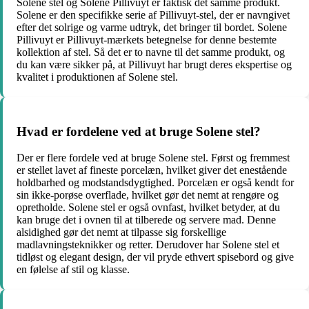
Solene stel og Solene Pillivuyt er faktisk det samme produkt.
Solene er den specifikke serie af Pillivuyt-stel, der er navngivet
efter det solrige og varme udtryk, det bringer til bordet. Solene
Pillivuyt er Pillivuyt-mærkets betegnelse for denne bestemte
kollektion af stel. Så det er to navne til det samme produkt, og
du kan være sikker på, at Pillivuyt har brugt deres ekspertise og
kvalitet i produktionen af Solene stel.
Hvad er fordelene ved at bruge Solene stel?
Der er flere fordele ved at bruge Solene stel. Først og fremmest
er stellet lavet af fineste porcelæn, hvilket giver det enestående
holdbarhed og modstandsdygtighed. Porcelæn er også kendt for
sin ikke-porøse overflade, hvilket gør det nemt at rengøre og
opretholde. Solene stel er også ovnfast, hvilket betyder, at du
kan bruge det i ovnen til at tilberede og servere mad. Denne
alsidighed gør det nemt at tilpasse sig forskellige
madlavningsteknikker og retter. Derudover har Solene stel et
tidløst og elegant design, der vil pryde ethvert spisebord og give
en følelse af stil og klasse.