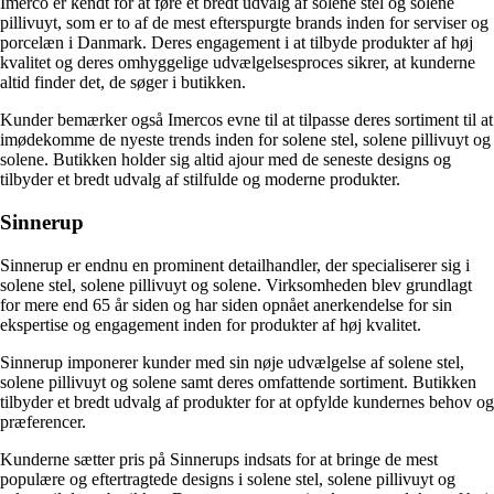
Imerco er kendt for at føre et bredt udvalg af solene stel og solene
pillivuyt, som er to af de mest efterspurgte brands inden for serviser og
porcelæn i Danmark. Deres engagement i at tilbyde produkter af høj
kvalitet og deres omhyggelige udvælgelsesproces sikrer, at kunderne
altid finder det, de søger i butikken.
Kunder bemærker også Imercos evne til at tilpasse deres sortiment til at
imødekomme de nyeste trends inden for solene stel, solene pillivuyt og
solene. Butikken holder sig altid ajour med de seneste designs og
tilbyder et bredt udvalg af stilfulde og moderne produkter.
Sinnerup
Sinnerup er endnu en prominent detailhandler, der specialiserer sig i
solene stel, solene pillivuyt og solene. Virksomheden blev grundlagt
for mere end 65 år siden og har siden opnået anerkendelse for sin
ekspertise og engagement inden for produkter af høj kvalitet.
Sinnerup imponerer kunder med sin nøje udvælgelse af solene stel,
solene pillivuyt og solene samt deres omfattende sortiment. Butikken
tilbyder et bredt udvalg af produkter for at opfylde kundernes behov og
præferencer.
Kunderne sætter pris på Sinnerups indsats for at bringe de mest
populære og eftertragtede designs i solene stel, solene pillivuyt og