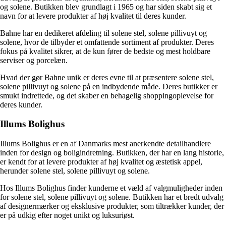
og solene. Butikken blev grundlagt i 1965 og har siden skabt sig et
navn for at levere produkter af høj kvalitet til deres kunder.
Bahne har en dedikeret afdeling til solene stel, solene pillivuyt og
solene, hvor de tilbyder et omfattende sortiment af produkter. Deres
fokus på kvalitet sikrer, at de kun fører de bedste og mest holdbare
serviser og porcelæn.
Hvad der gør Bahne unik er deres evne til at præsentere solene stel,
solene pillivuyt og solene på en indbydende måde. Deres butikker er
smukt indrettede, og det skaber en behagelig shoppingoplevelse for
deres kunder.
Illums Bolighus
Illums Bolighus er en af Danmarks mest anerkendte detailhandlere
inden for design og boligindretning. Butikken, der har en lang historie,
er kendt for at levere produkter af høj kvalitet og æstetisk appel,
herunder solene stel, solene pillivuyt og solene.
Hos Illums Bolighus finder kunderne et væld af valgmuligheder inden
for solene stel, solene pillivuyt og solene. Butikken har et bredt udvalg
af designermærker og eksklusive produkter, som tiltrækker kunder, der
er på udkig efter noget unikt og luksuriøst.