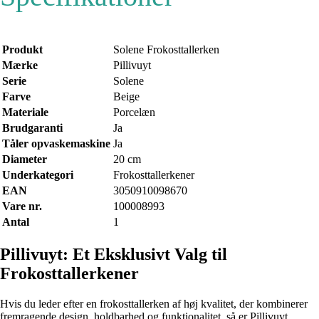
Produkt
Solene Frokosttallerken
Mærke
Pillivuyt
Serie
Solene
Farve
Beige
Materiale
Porcelæn
Brudgaranti
Ja
Tåler opvaskemaskine
Ja
Diameter
20 cm
Underkategori
Frokosttallerkener
EAN
3050910098670
Vare nr.
100008993
Antal
1
Pillivuyt: Et Eksklusivt Valg til
Frokosttallerkener
Hvis du leder efter en frokosttallerken af ​​høj kvalitet, der kombinerer
fremragende design, holdbarhed og funktionalitet, så er Pillivuyt