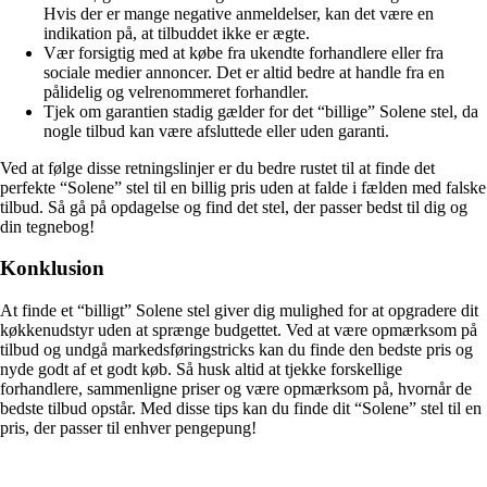
Hvis der er mange negative anmeldelser, kan det være en
indikation på, at tilbuddet ikke er ægte.
Vær forsigtig med at købe fra ukendte forhandlere eller fra
sociale medier annoncer. Det er altid bedre at handle fra en
pålidelig og velrenommeret forhandler.
Tjek om garantien stadig gælder for det “billige” Solene stel, da
nogle tilbud kan være afsluttede eller uden garanti.
Ved at følge disse retningslinjer er du bedre rustet til at finde det
perfekte “Solene” stel til en billig pris uden at falde i fælden med falske
tilbud. Så gå på opdagelse og find det stel, der passer bedst til dig og
din tegnebog!
Konklusion
At finde et “billigt” Solene stel giver dig mulighed for at opgradere dit
køkkenudstyr uden at sprænge budgettet. Ved at være opmærksom på
tilbud og undgå markedsføringstricks kan du finde den bedste pris og
nyde godt af et godt køb. Så husk altid at tjekke forskellige
forhandlere, sammenligne priser og være opmærksom på, hvornår de
bedste tilbud opstår. Med disse tips kan du finde dit “Solene” stel til en
pris, der passer til enhver pengepung!