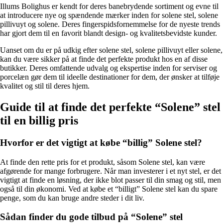
Illums Bolighus er kendt for deres banebrydende sortiment og evne til
at introducere nye og spændende mærker inden for solene stel, solene
pillivuyt og solene. Deres fingerspidsfornemmelse for de nyeste trends
har gjort dem til en favorit blandt design- og kvalitetsbevidste kunder.
Uanset om du er på udkig efter solene stel, solene pillivuyt eller solene,
kan du være sikker på at finde det perfekte produkt hos en af ​​disse
butikker. Deres omfattende udvalg og ekspertise inden for serviser og
porcelæn gør dem til ideelle destinationer for dem, der ønsker at tilføje
kvalitet og stil til deres hjem.
Guide til at finde det perfekte “Solene” stel
til en billig pris
Hvorfor er det vigtigt at købe “billig” Solene stel?
At finde den rette pris for et produkt, såsom Solene stel, kan være
afgørende for mange forbrugere. Når man investerer i et nyt stel, er det
vigtigt at finde en løsning, der ikke blot passer til din smag og stil, men
også til din økonomi. Ved at købe et “billigt” Solene stel kan du spare
penge, som du kan bruge andre steder i dit liv.
Sådan finder du gode tilbud på “Solene” stel