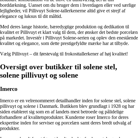
borddækning. Uanset om du bruger dem i hverdagen eller ved særlige
lejligheder, vil Pillivuyt Solene-tallerkenerne altid give et strejf af
elegance og ​​luksus til dit måltid.
Med deres lange historie, bæredygtige produktion og dedikation til
kvalitet er Pillivuyt et klart valg til dem, der ønsker det bedste porcelæn
på markedet. Investér i Pillivuyt Solene-serien og oplev den enestående
kvalitet og elegance, som dette prestigefyldte mærke har at tilbyde.
Vælg Pillivuyt – dit førstevalg til frokosttallerkener af høj kvalitet!
Oversigt over butikker til solene stel,
solene pillivuyt og solene
Imerco
Imerco er en velrenommeret detailhandler inden for solene stel, solene
pillivuyt og solene i Danmark. Butikken blev grundlagt i 1928 og har
siden etableret sig som en af landets mest betroede og pålidelige
forhandlere af kvalitetsprodukter. Kunderne roser Imerco for deres
ekspertise inden for serviser og porcelæn samt deres bredt udvalg af
produkter.