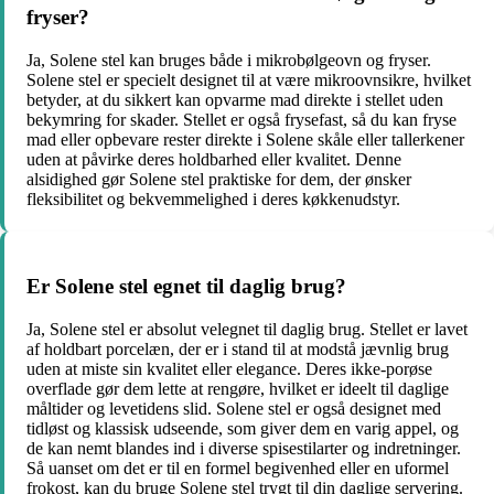
fryser?
Ja, Solene stel kan bruges både i mikrobølgeovn og fryser.
Solene stel er specielt designet til at være mikroovnsikre, hvilket
betyder, at du sikkert kan opvarme mad direkte i stellet uden
bekymring for skader. Stellet er også frysefast, så du kan fryse
mad eller opbevare rester direkte i Solene skåle eller tallerkener
uden at påvirke deres holdbarhed eller kvalitet. Denne
alsidighed gør Solene stel praktiske for dem, der ønsker
fleksibilitet og bekvemmelighed i deres køkkenudstyr.
Er Solene stel egnet til daglig brug?
Ja, Solene stel er absolut velegnet til daglig brug. Stellet er lavet
af holdbart porcelæn, der er i stand til at modstå jævnlig brug
uden at miste sin kvalitet eller elegance. Deres ikke-porøse
overflade gør dem lette at rengøre, hvilket er ideelt til daglige
måltider og levetidens slid. Solene stel er også designet med
tidløst og klassisk udseende, som giver dem en varig appel, og
de kan nemt blandes ind i diverse spisestilarter og indretninger.
Så uanset om det er til en formel begivenhed eller en uformel
frokost, kan du bruge Solene stel trygt til din daglige servering.