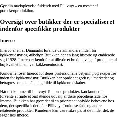
Gør din madoplevelse fuldendt med Pillivuyt – en mester af
porcelænproduktion.
Oversigt over butikker der er specialiseret
indenfor specifikke produkter
Imerco
Imerco er en af ​​Danmarks førende detailhandlere inden for
køkkenudstyr og -tilbehør. Butikken har en lang historie og etablerede
sig i 1928. Imerco er kendt for at tilbyde et bredt udvalg af produkter af
høj kvalitet til enhver køkkenentusiast.
Kunderne roser Imerco for deres professionelle betjening og ekspertise
inden for køkkenudstyr. Butikken har opnået et godt ry i markedet og
betragtes som en pålidelig kilde til køkkenredskaber.
Når det kommer til Pillivuyt Toulouse produkter, kan kunderne
forvente at finde et omfattende udvalg af disse porcelænsfade hos
Imerco. Butikken har gjort det til en prioritet at opfylde behovene hos
dem, der specifikt leder efter Pillivuyt Toulouse-fade og andre
relaterede produkter. Kunderne kan være sikre på, at de finder det, de
søger hos Imerco.