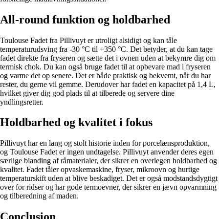
All-round funktion og holdbarhed
Toulouse Fadet fra Pillivuyt er utroligt alsidigt og kan tåle
temperaturudsving fra -30 °C til +350 °C. Det betyder, at du kan tage
fadet direkte fra fryseren og sætte det i ovnen uden at bekymre dig om
termisk chok. Du kan også bruge fadet til at opbevare mad i fryseren
og varme det op senere. Det er både praktisk og bekvemt, når du har
rester, du gerne vil gemme. Derudover har fadet en kapacitet på 1,4 L,
hvilket giver dig god plads til at tilberede og servere dine
yndlingsretter.
Holdbarhed og kvalitet i fokus
Pillivuyt har en lang og stolt historie inden for porcelænsproduktion,
og Toulouse Fadet er ingen undtagelse. Pillivuyt anvender deres egen
særlige blanding af råmaterialer, der sikrer en overlegen holdbarhed og
kvalitet. Fadet tåler opvaskemaskine, fryser, mikroovn og hurtige
temperaturskift uden at blive beskadiget. Det er også modstandsdygtigt
over for ridser og har gode termoevner, der sikrer en jævn opvarmning
og tilberedning af maden.
Conclusion