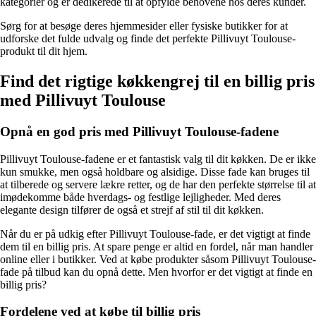
kategorier og er dedikerede til at opfylde behovene hos deres kunder.
Sørg for at besøge deres hjemmesider eller fysiske butikker for at
udforske det fulde udvalg og finde det perfekte Pillivuyt Toulouse-
produkt til dit hjem.
Find det rigtige køkkengrej til en billig pris
med Pillivuyt Toulouse
Opnå en god pris med Pillivuyt Toulouse-fadene
Pillivuyt Toulouse-fadene er et fantastisk valg til dit køkken. De er ikke
kun smukke, men også holdbare og alsidige. Disse fade kan bruges til
at tilberede og servere lækre retter, og de har den perfekte størrelse til at
imødekomme både hverdags- og festlige lejligheder. Med deres
elegante design tilfører de også et strejf af stil til dit køkken.
Når du er på udkig efter Pillivuyt Toulouse-fade, er det vigtigt at finde
dem til en billig pris. At spare penge er altid en fordel, når man handler
online eller i butikker. Ved at købe produkter såsom Pillivuyt Toulouse-
fade på tilbud kan du opnå dette. Men hvorfor er det vigtigt at finde en
billig pris?
Fordelene ved at købe til billig pris