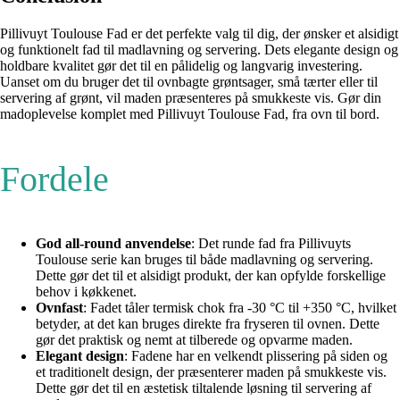
Pillivuyt Toulouse Fad er det perfekte valg til dig, der ønsker et alsidigt
og funktionelt fad til madlavning og servering. Dets elegante design og
holdbare kvalitet gør det til en pålidelig og langvarig investering.
Uanset om du bruger det til ovnbagte grøntsager, små tærter eller til
servering af grønt, vil maden præsenteres på smukkeste vis. Gør din
madoplevelse komplet med Pillivuyt Toulouse Fad, fra ovn til bord.
Fordele
God all-round anvendelse
: Det runde fad fra Pillivuyts
Toulouse serie kan bruges til både madlavning og servering.
Dette gør det til et alsidigt produkt, der kan opfylde forskellige
behov i køkkenet.
Ovnfast
: Fadet tåler termisk chok fra -30 °C til +350 °C, hvilket
betyder, at det kan bruges direkte fra fryseren til ovnen. Dette
gør det praktisk og nemt at tilberede og opvarme maden.
Elegant design
: Fadene har en velkendt plissering på siden og
et traditionelt design, der præsenterer maden på smukkeste vis.
Dette gør det til en æstetisk tiltalende løsning til servering af