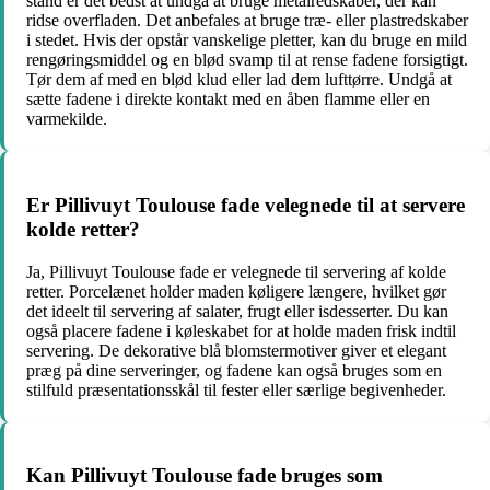
stand er det bedst at undgå at bruge metalredskaber, der kan
ridse overfladen. Det anbefales at bruge træ- eller plastredskaber
i stedet. Hvis der opstår vanskelige pletter, kan du bruge en mild
rengøringsmiddel og en blød svamp til at rense fadene forsigtigt.
Tør dem af med en blød klud eller lad dem lufttørre. Undgå at
sætte fadene i direkte kontakt med en åben flamme eller en
varmekilde.
Er Pillivuyt Toulouse fade velegnede til at servere
kolde retter?
Ja, Pillivuyt Toulouse fade er velegnede til servering af kolde
retter. Porcelænet holder maden køligere længere, hvilket gør
det ideelt til servering af salater, frugt eller isdesserter. Du kan
også placere fadene i køleskabet for at holde maden frisk indtil
servering. De dekorative blå blomstermotiver giver et elegant
præg på dine serveringer, og fadene kan også bruges som en
stilfuld præsentationsskål til fester eller særlige begivenheder.
Kan Pillivuyt Toulouse fade bruges som