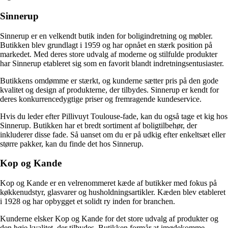
Sinnerup
Sinnerup er en velkendt butik inden for boligindretning og møbler.
Butikken blev grundlagt i 1959 og har opnået en stærk position på
markedet. Med deres store udvalg af moderne og stilfulde produkter
har Sinnerup etableret sig som en favorit blandt indretningsentusiaster.
Butikkens omdømme er stærkt, og kunderne sætter pris på den gode
kvalitet og design af produkterne, der tilbydes. Sinnerup er kendt for
deres konkurrencedygtige priser og fremragende kundeservice.
Hvis du leder efter Pillivuyt Toulouse-fade, kan du også tage et kig hos
Sinnerup. Butikken har et bredt sortiment af boligtilbehør, der
inkluderer disse fade. Så uanset om du er på udkig efter enkeltsæt eller
større pakker, kan du finde det hos Sinnerup.
Kop og Kande
Kop og Kande er en velrenommeret kæde af butikker med fokus på
køkkenudstyr, glasvarer og husholdningsartikler. Kæden blev etableret
i 1928 og har opbygget et solidt ry inden for branchen.
Kunderne elsker Kop og Kande for det store udvalg af produkter og
den høje kvalitet, der tilbydes. Butikken formår at imødekomme