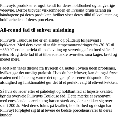
Pillivuyts produkter er også kendt for deres holdbarhed og langvarige
ydeevne. Derfor tilbyder virksomheden en livslang brugsgaranti på
håndtagene på deres produkter, hvilket viser deres tillid til kvaliteten og
holdbarheden af deres porcelæn.
All-round fad til enhver anledning
Pillivuyts Toulouse fad er en alsidig og pålidelig følgesvend i
køkkenet. Med dets evne til at tåle temperaturændringer fra -30 °C til
+350 °C er det perfekt til madlavning og servering af en bred vifte af
retter. Brug dette fad til at tilberede lækre ovnretter, små kager, brød og
meget mere.
Fadet kan tages direkte fra fryseren og sættes i ovnen uden problemer,
hvilket gør det utroligt praktisk. Hvis du har leftover, kan du også fryse
maden ned i fadet og varme det op igen på et senere tidspunkt. Dets
alsidighed og funktionalitet gør det til et perfekt valg til ethvert køkken.
Så hvis du leder efter et pålideligt og holdbart fad af højeste kvalitet,
bør du overveje Pillivuyts Toulouse fad. Dette mærke er synonymt
med enestående porcelæn og har en stærk arv, der strækker sig over
snart 200 år. Med deres fokus på kvalitet, holdbarhed og design har
Pillivuyt forpligtet sig til at levere de bedste porcelænsvarer til deres
kunder.