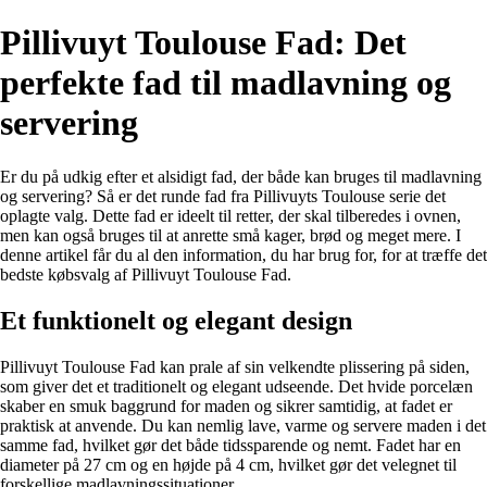
Pillivuyt Toulouse Fad: Det
perfekte fad til madlavning og
servering
Er du på udkig efter et alsidigt fad, der både kan bruges til madlavning
og servering? Så er det runde fad fra Pillivuyts Toulouse serie det
oplagte valg. Dette fad er ideelt til retter, der skal tilberedes i ovnen,
men kan også bruges til at anrette små kager, brød og meget mere. I
denne artikel får du al den information, du har brug for, for at træffe det
bedste købsvalg af Pillivuyt Toulouse Fad.
Et funktionelt og elegant design
Pillivuyt Toulouse Fad kan prale af sin velkendte plissering på siden,
som giver det et traditionelt og elegant udseende. Det hvide porcelæn
skaber en smuk baggrund for maden og sikrer samtidig, at fadet er
praktisk at anvende. Du kan nemlig lave, varme og servere maden i det
samme fad, hvilket gør det både tidssparende og nemt. Fadet har en
diameter på 27 cm og en højde på 4 cm, hvilket gør det velegnet til
forskellige madlavningssituationer.