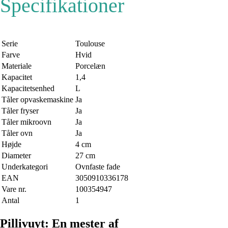
Specifikationer
Serie
Toulouse
Farve
Hvid
Materiale
Porcelæn
Kapacitet
1,4
Kapacitetsenhed
L
Tåler opvaskemaskine
Ja
Tåler fryser
Ja
Tåler mikroovn
Ja
Tåler ovn
Ja
Højde
4 cm
Diameter
27 cm
Underkategori
Ovnfaste fade
EAN
3050910336178
Vare nr.
100354947
Antal
1
Pillivuyt: En mester af