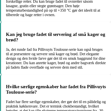
forskellige retter. Du kan bruge fadet til ovnretter såsom
lasagne, gratin eller stegte grøntsager. Den høje
temperaturbestandighed på op til +350 °C gør det ideelt til at
tilberede og bage retter i ovnen.
Kan jeg bruge fadet til servering af små kager og
brød?
Ja, det runde fad fra Pillivuyts Toulouse-serie kan også bruges
til at præsentere og servere små kager og brød. Det elegante
design og den hvide farve gør det til en smuk baggrund for dine
kreationer. Du kan anrette kager, brød og andre bagværk direkte
på fadets flade overflade og servere dem med stil.
Hvilke særlige egenskaber har fadet fra Pillivuyts
Toulouse-serie?
Fadet har flere særlige egenskaber, der gør det til en pålidelig og
praktisk køkkenvare. Det er termisk chokbestandigt, hvilket
betyder, at det kan tåle ekstreme temperatursvingninger fra -30