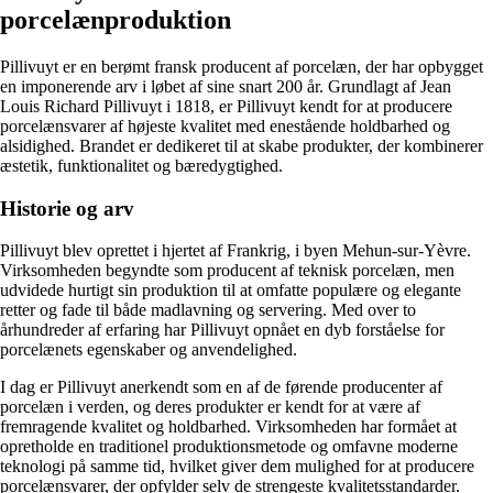
porcelænproduktion
Pillivuyt er en berømt fransk producent af porcelæn, der har opbygget
en imponerende arv i løbet af sine snart 200 år. Grundlagt af Jean
Louis Richard Pillivuyt i 1818, er Pillivuyt kendt for at producere
porcelænsvarer af højeste kvalitet med enestående holdbarhed og
alsidighed. Brandet er dedikeret til at skabe produkter, der kombinerer
æstetik, funktionalitet og bæredygtighed.
Historie og arv
Pillivuyt blev oprettet i hjertet af Frankrig, i byen Mehun-sur-Yèvre.
Virksomheden begyndte som producent af teknisk porcelæn, men
udvidede hurtigt sin produktion til at omfatte populære og elegante
retter og fade til både madlavning og servering. Med over to
århundreder af erfaring har Pillivuyt opnået en dyb forståelse for
porcelænets egenskaber og anvendelighed.
I dag er Pillivuyt anerkendt som en af ​​de førende producenter af
porcelæn i verden, og deres produkter er kendt for at være af
fremragende kvalitet og holdbarhed. Virksomheden har formået at
opretholde en traditionel produktionsmetode og omfavne moderne
teknologi på samme tid, hvilket giver dem mulighed for at producere
porcelænsvarer, der opfylder selv de strengeste kvalitetsstandarder.