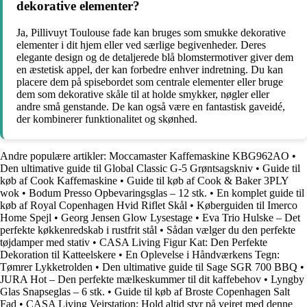
dekorative elementer?
Ja, Pillivuyt Toulouse fade kan bruges som smukke dekorative
elementer i dit hjem eller ved særlige begivenheder. Deres
elegante design og de detaljerede blå blomstermotiver giver dem
en æstetisk appel, der kan forbedre enhver indretning. Du kan
placere dem på spisebordet som centrale elementer eller bruge
dem som dekorative skåle til at holde smykker, nøgler eller
andre små genstande. De kan også være en fantastisk gaveidé,
der kombinerer funktionalitet og skønhed.
Andre populære artikler:
Moccamaster Kaffemaskine KBG962AO
•
Den ultimative guide til Global Classic G-5 Grøntsagskniv
•
Guide til
køb af Cook Kaffemaskine
•
Guide til køb af Cook & Baker 3PLY
wok
•
Bodum Presso Opbevaringsglas – 12 stk.
•
En komplet guide til
køb af Royal Copenhagen Hvid Riflet Skål
•
Køberguiden til Imerco
Home Spejl
•
Georg Jensen Glow Lysestage
•
Eva Trio Hulske – Det
perfekte køkkenredskab i rustfrit stål
•
Sådan vælger du den perfekte
tøjdamper med stativ
•
CASA Living Figur Kat: Den Perfekte
Dekoration til Katteelskere
•
En Oplevelse i Håndværkens Tegn:
Tømrer Lykketrolden
•
Den ultimative guide til Sage SGR 700 BBQ
•
JURA Hot – Den perfekte mælkeskummer til dit kaffebehov
•
Lyngby
Glas Snapseglas – 6 stk.
•
Guide til køb af Broste Copenhagen Salt
Fad
•
CASA Living Vejrstation: Hold altid styr på vejret med denne