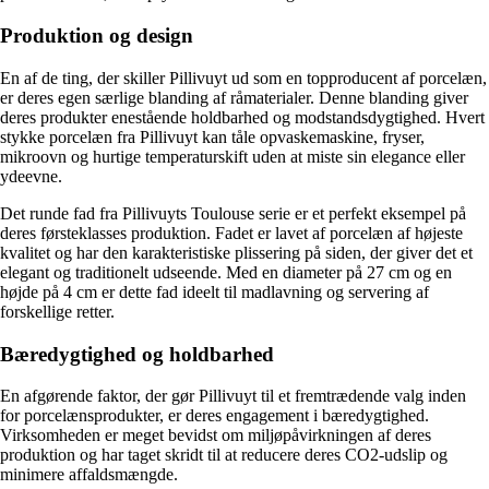
Produktion og design
En af de ting, der skiller Pillivuyt ud som en topproducent af porcelæn,
er deres egen særlige blanding af råmaterialer. Denne blanding giver
deres produkter enestående holdbarhed og modstandsdygtighed. Hvert
stykke porcelæn fra Pillivuyt kan tåle opvaskemaskine, fryser,
mikroovn og hurtige temperaturskift uden at miste sin elegance eller
ydeevne.
Det runde fad fra Pillivuyts Toulouse serie er et perfekt eksempel på
deres førsteklasses produktion. Fadet er lavet af porcelæn af højeste
kvalitet og har den karakteristiske plissering på siden, der giver det et
elegant og traditionelt udseende. Med en diameter på 27 cm og en
højde på 4 cm er dette fad ideelt til madlavning og servering af
forskellige retter.
Bæredygtighed og holdbarhed
En afgørende faktor, der gør Pillivuyt til et fremtrædende valg inden
for porcelænsprodukter, er deres engagement i bæredygtighed.
Virksomheden er meget bevidst om miljøpåvirkningen af deres
produktion og har taget skridt til at reducere deres CO2-udslip og
minimere affaldsmængde.