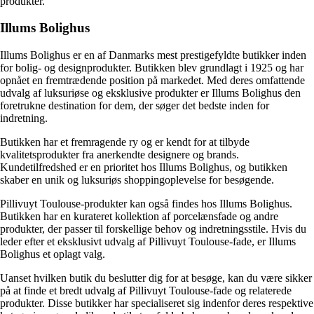
produkter.
Illums Bolighus
Illums Bolighus er en af ​​Danmarks mest prestigefyldte butikker inden
for bolig- og designprodukter. Butikken blev grundlagt i 1925 og har
opnået en fremtrædende position på markedet. Med deres omfattende
udvalg af luksuriøse og eksklusive produkter er Illums Bolighus den
foretrukne destination for dem, der søger det bedste inden for
indretning.
Butikken har et fremragende ry og er kendt for at tilbyde
kvalitetsprodukter fra anerkendte designere og brands.
Kundetilfredshed er en prioritet hos Illums Bolighus, og butikken
skaber en unik og luksuriøs shoppingoplevelse for besøgende.
Pillivuyt Toulouse-produkter kan også findes hos Illums Bolighus.
Butikken har en kurateret kollektion af porcelænsfade og andre
produkter, der passer til forskellige behov og indretningsstile. Hvis du
leder efter et eksklusivt udvalg af Pillivuyt Toulouse-fade, er Illums
Bolighus et oplagt valg.
Uanset hvilken butik du beslutter dig for at besøge, kan du være sikker
på at finde et bredt udvalg af Pillivuyt Toulouse-fade og relaterede
produkter. Disse butikker har specialiseret sig indenfor deres respektive