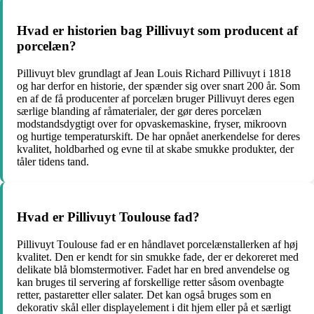
Hvad er historien bag Pillivuyt som producent af
porcelæn?
Pillivuyt blev grundlagt af Jean Louis Richard Pillivuyt i 1818
og har derfor en historie, der spænder sig over snart 200 år. Som
en af de få producenter af porcelæn bruger Pillivuyt deres egen
særlige blanding af råmaterialer, der gør deres porcelæn
modstandsdygtigt over for opvaskemaskine, fryser, mikroovn
og hurtige temperaturskift. De har opnået anerkendelse for deres
kvalitet, holdbarhed og evne til at skabe smukke produkter, der
tåler tidens tand.
Hvad er Pillivuyt Toulouse fad?
Pillivuyt Toulouse fad er en håndlavet porcelænstallerken af ​​høj
kvalitet. Den er kendt for sin smukke fade, der er dekoreret med
delikate blå blomstermotiver. Fadet har en bred anvendelse og
kan bruges til servering af forskellige retter såsom ovenbagte
retter, pastaretter eller salater. Det kan også bruges som en
dekorativ skål eller displayelement i dit hjem eller på et særligt