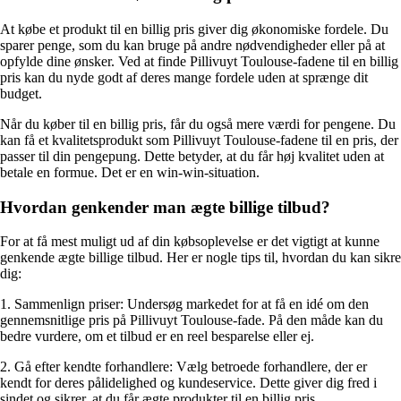
At købe et produkt til en billig pris giver dig økonomiske fordele. Du
sparer penge, som du kan bruge på andre nødvendigheder eller på at
opfylde dine ønsker. Ved at finde Pillivuyt Toulouse-fadene til en billig
pris kan du nyde godt af deres mange fordele uden at sprænge dit
budget.
Når du køber til en billig pris, får du også mere værdi for pengene. Du
kan få et kvalitetsprodukt som Pillivuyt Toulouse-fadene til en pris, der
passer til din pengepung. Dette betyder, at du får høj kvalitet uden at
betale en formue. Det er en win-win-situation.
Hvordan genkender man ægte billige tilbud?
For at få mest muligt ud af din købsoplevelse er det vigtigt at kunne
genkende ægte billige tilbud. Her er nogle tips til, hvordan du kan sikre
dig:
1. Sammenlign priser: Undersøg markedet for at få en idé om den
gennemsnitlige pris på Pillivuyt Toulouse-fade. På den måde kan du
bedre vurdere, om et tilbud er en reel besparelse eller ej.
2. Gå efter kendte forhandlere: Vælg betroede forhandlere, der er
kendt for deres pålidelighed og kundeservice. Dette giver dig fred i
sindet og sikrer, at du får ægte produkter til en billig pris.