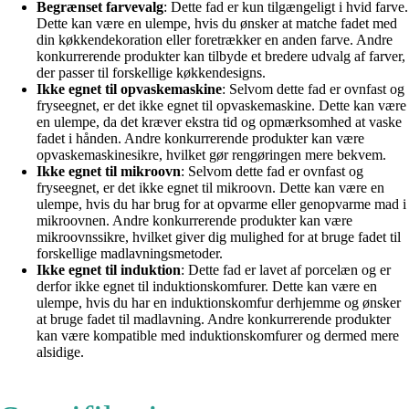
Begrænset farvevalg
: Dette fad er kun tilgængeligt i hvid farve.
Dette kan være en ulempe, hvis du ønsker at matche fadet med
din køkkendekoration eller foretrækker en anden farve. Andre
konkurrerende produkter kan tilbyde et bredere udvalg af farver,
der passer til forskellige køkkendesigns.
Ikke egnet til opvaskemaskine
: Selvom dette fad er ovnfast og
fryseegnet, er det ikke egnet til opvaskemaskine. Dette kan være
en ulempe, da det kræver ekstra tid og opmærksomhed at vaske
fadet i hånden. Andre konkurrerende produkter kan være
opvaskemaskinesikre, hvilket gør rengøringen mere bekvem.
Ikke egnet til mikroovn
: Selvom dette fad er ovnfast og
fryseegnet, er det ikke egnet til mikroovn. Dette kan være en
ulempe, hvis du har brug for at opvarme eller genopvarme mad i
mikroovnen. Andre konkurrerende produkter kan være
mikroovnssikre, hvilket giver dig mulighed for at bruge fadet til
forskellige madlavningsmetoder.
Ikke egnet til induktion
: Dette fad er lavet af porcelæn og er
derfor ikke egnet til induktionskomfurer. Dette kan være en
ulempe, hvis du har en induktionskomfur derhjemme og ønsker
at bruge fadet til madlavning. Andre konkurrerende produkter
kan være kompatible med induktionskomfurer og dermed mere
alsidige.