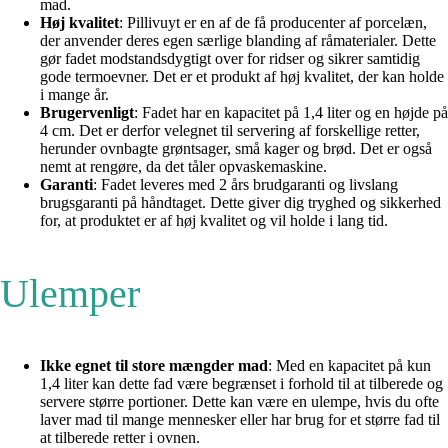
mad.
Høj kvalitet
: Pillivuyt er en af de få producenter af porcelæn,
der anvender deres egen særlige blanding af råmaterialer. Dette
gør fadet modstandsdygtigt over for ridser og sikrer samtidig
gode termoevner. Det er et produkt af høj kvalitet, der kan holde
i mange år.
Brugervenligt
: Fadet har en kapacitet på 1,4 liter og en højde på
4 cm. Det er derfor velegnet til servering af forskellige retter,
herunder ovnbagte grøntsager, små kager og brød. Det er også
nemt at rengøre, da det tåler opvaskemaskine.
Garanti
: Fadet leveres med 2 års brudgaranti og livslang
brugsgaranti på håndtaget. Dette giver dig tryghed og sikkerhed
for, at produktet er af høj kvalitet og vil holde i lang tid.
Ulemper
Ikke egnet til store mængder mad
: Med en kapacitet på kun
1,4 liter kan dette fad være begrænset i forhold til at tilberede og
servere større portioner. Dette kan være en ulempe, hvis du ofte
laver mad til mange mennesker eller har brug for et større fad til
at tilberede retter i ovnen.