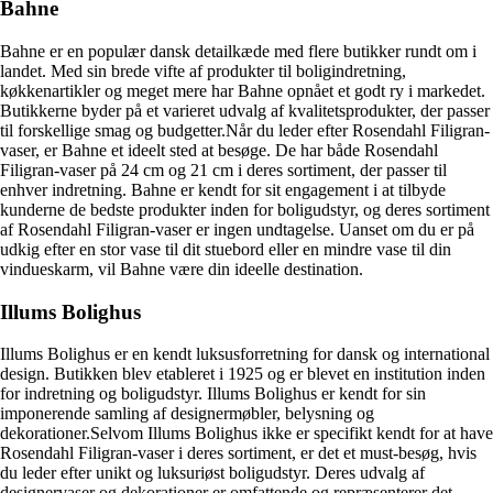
Bahne
Bahne er en populær dansk detailkæde med flere butikker rundt om i
landet. Med sin brede vifte af produkter til boligindretning,
køkkenartikler og meget mere har Bahne opnået et godt ry i markedet.
Butikkerne byder på et varieret udvalg af kvalitetsprodukter, der passer
til forskellige smag og budgetter.Når du leder efter Rosendahl Filigran-
vaser, er Bahne et ideelt sted at besøge. De har både Rosendahl
Filigran-vaser på 24 cm og 21 cm i deres sortiment, der passer til
enhver indretning. Bahne er kendt for sit engagement i at tilbyde
kunderne de bedste produkter inden for boligudstyr, og deres sortiment
af Rosendahl Filigran-vaser er ingen undtagelse. Uanset om du er på
udkig efter en stor vase til dit stuebord eller en mindre vase til din
vindueskarm, vil Bahne være din ideelle destination.
Illums Bolighus
Illums Bolighus er en kendt luksusforretning for dansk og international
design. Butikken blev etableret i 1925 og er blevet en institution inden
for indretning og boligudstyr. Illums Bolighus er kendt for sin
imponerende samling af designermøbler, belysning og
dekorationer.Selvom Illums Bolighus ikke er specifikt kendt for at have
Rosendahl Filigran-vaser i deres sortiment, er det et must-besøg, hvis
du leder efter unikt og luksuriøst boligudstyr. Deres udvalg af
designervaser og dekorationer er omfattende og repræsenterer det