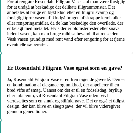
For at rengøre Rosendahl Filigran Vase skal man være forsigtig
for at undgå at beskadige det delikate filigranmønster. Det
anbefales at bruge en blød klud eller en fnugfri svamp og
forsigtigt tørre vasen af. Undgå brugen af skrappe kemikalier
eller rengøringsmidler, da de kan beskadige den overflade, der
er belagt med metallet. Hvis der er blomsterrester eller snavs
indeni vasen, kan man bruge mild sæbevand til at rense den.
Vask vasen grundigt med rent vand efter rengøring for at fjerne
eventuelle sæberester.
Er Rosendahl Filigran Vase egnet som en gave?
Ja, Rosendahl Filigran Vase er en fremragende gaveidé. Den er
en kombination af elegance og unikhed, der appellerer til en
bred vifte af smag. Uanset om det er til en fødselsdag, bryllup
eller jubilæum, vil Rosendahl Filigran Vase uden tvivl
værdsættes som en smuk og stilfuld gave. Det er også et tidløst
design, der kan blive en slægtsgave, der vil blive videregivet
gennem generationer.