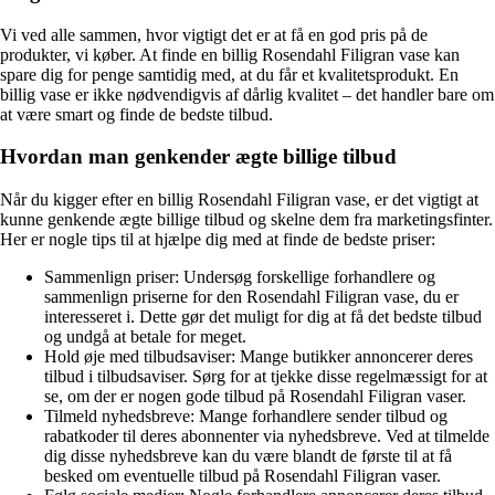
Vi ved alle sammen, hvor vigtigt det er at få en god pris på de
produkter, vi køber. At finde en billig Rosendahl Filigran vase kan
spare dig for penge samtidig med, at du får et kvalitetsprodukt. En
billig vase er ikke nødvendigvis af dårlig kvalitet – det handler bare om
at være smart og finde de bedste tilbud.
Hvordan man genkender ægte billige tilbud
Når du kigger efter en billig Rosendahl Filigran vase, er det vigtigt at
kunne genkende ægte billige tilbud og skelne dem fra marketingsfinter.
Her er nogle tips til at hjælpe dig med at finde de bedste priser:
Sammenlign priser: Undersøg forskellige forhandlere og
sammenlign priserne for den Rosendahl Filigran vase, du er
interesseret i. Dette gør det muligt for dig at få det bedste tilbud
og undgå at betale for meget.
Hold øje med tilbudsaviser: Mange butikker annoncerer deres
tilbud i tilbudsaviser. Sørg for at tjekke disse regelmæssigt for at
se, om der er nogen gode tilbud på Rosendahl Filigran vaser.
Tilmeld nyhedsbreve: Mange forhandlere sender tilbud og
rabatkoder til deres abonnenter via nyhedsbreve. Ved at tilmelde
dig disse nyhedsbreve kan du være blandt de første til at få
besked om eventuelle tilbud på Rosendahl Filigran vaser.