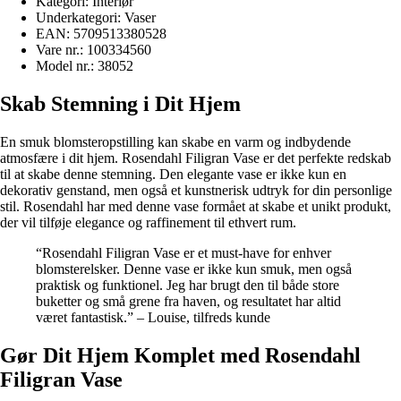
Kategori: Interiør
Underkategori: Vaser
EAN: 5709513380528
Vare nr.: 100334560
Model nr.: 38052
Skab Stemning i Dit Hjem
En smuk blomsteropstilling kan skabe en varm og indbydende
atmosfære i dit hjem. Rosendahl Filigran Vase er det perfekte redskab
til at skabe denne stemning. Den elegante vase er ikke kun en
dekorativ genstand, men også et kunstnerisk udtryk for din personlige
stil. Rosendahl har med denne vase formået at skabe et unikt produkt,
der vil tilføje elegance og raffinement til ethvert rum.
“Rosendahl Filigran Vase er et must-have for enhver
blomsterelsker. Denne vase er ikke kun smuk, men også
praktisk og funktionel. Jeg har brugt den til både store
buketter og små grene fra haven, og resultatet har altid
været fantastisk.” – Louise, tilfreds kunde
Gør Dit Hjem Komplet med Rosendahl
Filigran Vase