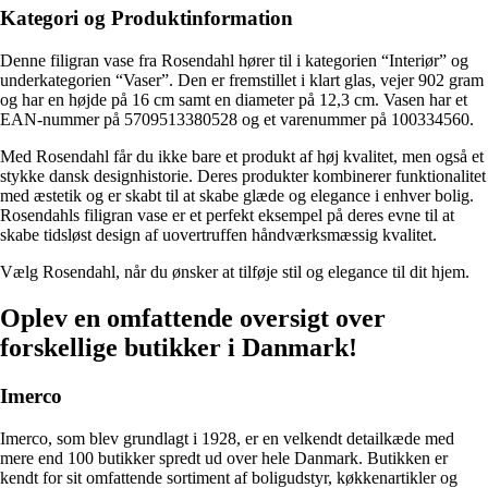
Kategori og Produktinformation
Denne filigran vase fra Rosendahl hører til i kategorien “Interiør” og
underkategorien “Vaser”. Den er fremstillet i klart glas, vejer 902 gram
og har en højde på 16 cm samt en diameter på 12,3 cm. Vasen har et
EAN-nummer på 5709513380528 og et varenummer på 100334560.
Med Rosendahl får du ikke bare et produkt af høj kvalitet, men også et
stykke dansk designhistorie. Deres produkter kombinerer funktionalitet
med æstetik og er skabt til at skabe glæde og elegance i enhver bolig.
Rosendahls filigran vase er et perfekt eksempel på deres evne til at
skabe tidsløst design af uovertruffen håndværksmæssig kvalitet.
Vælg Rosendahl, når du ønsker at tilføje stil og elegance til dit hjem.
Oplev en omfattende oversigt over
forskellige butikker i Danmark!
Imerco
Imerco, som blev grundlagt i 1928, er en velkendt detailkæde med
mere end 100 butikker spredt ud over hele Danmark. Butikken er
kendt for sit omfattende sortiment af boligudstyr, køkkenartikler og