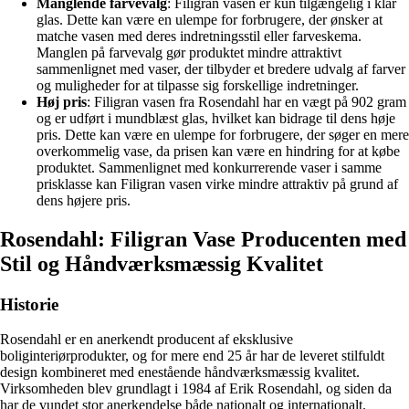
Manglende farvevalg
: Filigran vasen er kun tilgængelig i klar
glas. Dette kan være en ulempe for forbrugere, der ønsker at
matche vasen med deres indretningsstil eller farveskema.
Manglen på farvevalg gør produktet mindre attraktivt
sammenlignet med vaser, der tilbyder et bredere udvalg af farver
og muligheder for at tilpasse sig forskellige indretninger.
Høj pris
: Filigran vasen fra Rosendahl har en vægt på 902 gram
og er udført i mundblæst glas, hvilket kan bidrage til dens høje
pris. Dette kan være en ulempe for forbrugere, der søger en mere
overkommelig vase, da prisen kan være en hindring for at købe
produktet. Sammenlignet med konkurrerende vaser i samme
prisklasse kan Filigran vasen virke mindre attraktiv på grund af
dens højere pris.
Rosendahl: Filigran Vase Producenten med
Stil og Håndværksmæssig Kvalitet
Historie
Rosendahl er en anerkendt producent af eksklusive
boliginteriørprodukter, og for mere end 25 år har de leveret stilfuldt
design kombineret med enestående håndværksmæssig kvalitet.
Virksomheden blev grundlagt i 1984 af Erik Rosendahl, og siden da
har de vundet stor anerkendelse både nationalt og internationalt.