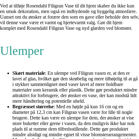
Ved at tilføje Rosendahl Filigran Vase til dit hjem skaber du ikke kun
en smuk dekoration, men også en indbydende og hyggelig atmosfære.
Uanset om du ønsker at forære den som en gave eller beholde den selv,
vil denne vase være et varmt og hjertevarmt valg. Gør dit hjem
komplet med Rosendahl Filigran Vase og nyd glæden ved blomster.
Ulemper
Skørt materiale
: En ulempe ved Filigran vasen er, at den er
lavet af glas, hvilket gør den skrøbelig og mere tilbøjelig til at gå
i stykker sammenlignet med vaser lavet af mere holdbare
materialer som keramik eller plastik. Dette gør produktet mindre
attraktivt for forbrugere, der ønsker en vase, der kan modstå lidt
mere håndtering og potentielle uheld.
Begrænset størrelse
: Med en højde på kun 16 cm og en
diameter på 12,3 cm kan Filigran vasen være for lille til nogle
brugere. Dette kan være en ulempe for dem, der ønsker at vise
store buketter eller grene i vasen, da den muligvis ikke har nok
plads til at rumme dem tilfredsstillende. Dette gør produktet
mindre alsidigt og mindre egnet til visse blomsterarrangementer.