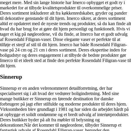
meget mere. Med sin lange historie har Imerco opbygget et godt ry i
markedet for at tilbyde kvalitetsprodukter til overkommelige priser.
Deres sortiment inkluderer alt fra køkkenredskaber, gryder og pander
til dekorative genstande til dit hjem. Imerco sikrer, at deres sortiment
altid er opdateret med de nyeste trends og produkter, så du kan finde alt
hvad du har brug for at gøre dit hjem personligt og funktionelt. Hvis vi
tager et kig på nøgleordene, vil du finde, at Imerco har et godt udvalg
af Rosendahl Filigran-vaser. Disse elegante vaser er perfekte til at
tilføje et strejf af stil til dit hjem. Imerco har både Rosendahl Filigran-
vase på 24 cm og 21 cm i deres sortiment. Deres ekspertise inden for
boligudstyr og deres engagement i at tilbyde de bedste produkter gør
Imerco til et ideelt sted at finde den perfekte Rosendahl Filigran-vase til
dit hjem.
Sinnerup
Sinnerup er en anden velrenommeret detailforretning, der har
specialiseret sig i alt hvad der vedrører boligindretning. Med sine
mange butikker er Sinnerup en førende destination for danske
forbrugere på jagt efter stilfulde og moderne produkter til deres hjem.
Virksomheden blev grundlagt i 1981 og har siden da arbejdet hårdt på
at opbygge et solidt omdømme og et bredt udvalg af interiørprodukter.
Deres butikker byder på alt fra møbler til belysning og
dekorationer.Når det kommer til nøgleordene, tilbyder Sinnerup et
fantastisk udvalg af Rosendahl Filigran-vaser, herunder den