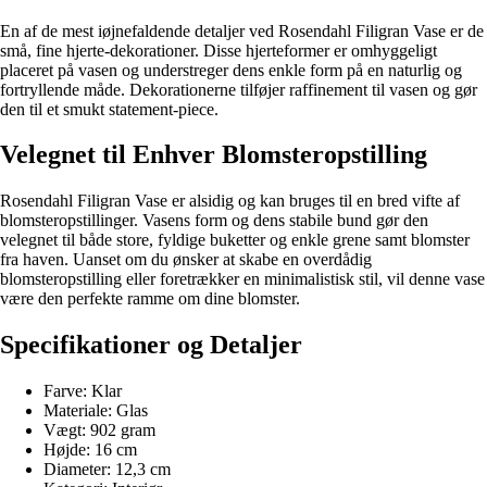
En af de mest iøjnefaldende detaljer ved Rosendahl Filigran Vase er de
små, fine hjerte-dekorationer. Disse hjerteformer er omhyggeligt
placeret på vasen og understreger dens enkle form på en naturlig og
fortryllende måde. Dekorationerne tilføjer raffinement til vasen og gør
den til et smukt statement-piece.
Velegnet til Enhver Blomsteropstilling
Rosendahl Filigran Vase er alsidig og kan bruges til en bred vifte af
blomsteropstillinger. Vasens form og dens stabile bund gør den
velegnet til både store, fyldige buketter og enkle grene samt blomster
fra haven. Uanset om du ønsker at skabe en overdådig
blomsteropstilling eller foretrækker en minimalistisk stil, vil denne vase
være den perfekte ramme om dine blomster.
Specifikationer og Detaljer
Farve: Klar
Materiale: Glas
Vægt: 902 gram
Højde: 16 cm
Diameter: 12,3 cm