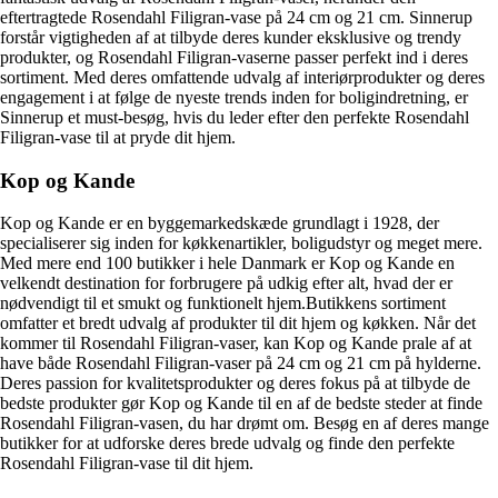
eftertragtede Rosendahl Filigran-vase på 24 cm og 21 cm. Sinnerup
forstår vigtigheden af at tilbyde deres kunder eksklusive og trendy
produkter, og Rosendahl Filigran-vaserne passer perfekt ind i deres
sortiment. Med deres omfattende udvalg af interiørprodukter og deres
engagement i at følge de nyeste trends inden for boligindretning, er
Sinnerup et must-besøg, hvis du leder efter den perfekte Rosendahl
Filigran-vase til at pryde dit hjem.
Kop og Kande
Kop og Kande er en byggemarkedskæde grundlagt i 1928, der
specialiserer sig inden for køkkenartikler, boligudstyr og meget mere.
Med mere end 100 butikker i hele Danmark er Kop og Kande en
velkendt destination for forbrugere på udkig efter alt, hvad der er
nødvendigt til et smukt og funktionelt hjem.Butikkens sortiment
omfatter et bredt udvalg af produkter til dit hjem og køkken. Når det
kommer til Rosendahl Filigran-vaser, kan Kop og Kande prale af at
have både Rosendahl Filigran-vaser på 24 cm og 21 cm på hylderne.
Deres passion for kvalitetsprodukter og deres fokus på at tilbyde de
bedste produkter gør Kop og Kande til en af de bedste steder at finde
Rosendahl Filigran-vasen, du har drømt om. Besøg en af deres mange
butikker for at udforske deres brede udvalg og finde den perfekte
Rosendahl Filigran-vase til dit hjem.