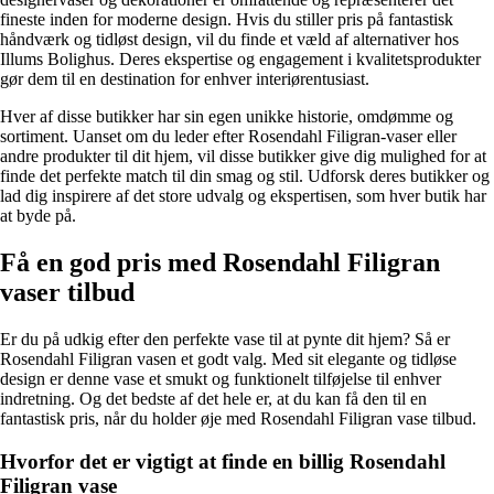
fineste inden for moderne design. Hvis du stiller pris på fantastisk
håndværk og tidløst design, vil du finde et væld af alternativer hos
Illums Bolighus. Deres ekspertise og engagement i kvalitetsprodukter
gør dem til en destination for enhver interiørentusiast.
Hver af disse butikker har sin egen unikke historie, omdømme og
sortiment. Uanset om du leder efter Rosendahl Filigran-vaser eller
andre produkter til dit hjem, vil disse butikker give dig mulighed for at
finde det perfekte match til din smag og stil. Udforsk deres butikker og
lad dig inspirere af det store udvalg og ekspertisen, som hver butik har
at byde på.
Få en god pris med Rosendahl Filigran
vaser tilbud
Er du på udkig efter den perfekte vase til at pynte dit hjem? Så er
Rosendahl Filigran vasen et godt valg. Med sit elegante og tidløse
design er denne vase et smukt og funktionelt tilføjelse til enhver
indretning. Og det bedste af det hele er, at du kan få den til en
fantastisk pris, når du holder øje med Rosendahl Filigran vase tilbud.
Hvorfor det er vigtigt at finde en billig Rosendahl
Filigran vase