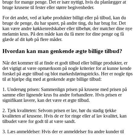
bruge for mange penge. Det er især nyttigt, hvis du planlægger at
bruge krusene til fester eller større begivenheder.
For det andet, ved at købe produkter billigt eller på tilbud, kan du
bruge de penge, du har sparet, på andre ting, du har brug for. Det
kan være andre køkkenredskaber eller tilbehør, der matcher dine nye
melamin krus. På den måde kan du få mere for dine penge og få
glæde af dit køb på flere måder.
Hvordan kan man genkende ægte billige tilbud?
Når det kommer til at finde et godt tilbud eller billige produkter, er
det vigtigt at være opmærksom på nogle kriterier for at kunne kende
forskel på ægte tilbud og blot markedsføringstricks. Her er nogle tips
til at hjælpe dig med at genkende ægte billige tilbud:
1. Undersøg prisen: Sammenlign prisen på krusene med prisen på
samme eller lignende krus fra andre forhandlere. Hvis prisen er
signifikant lavere, kan det være et ægte tilbud.
2. Tjek kvaliteten: Selvom prisen er lav, bør du stadig tjekke
kvaliteten af krusene. Hvis de er for ringe eller af lav kvalitet, kan
tilbudet være for godt til at være sandt.
3. Læs anmeldelser: Hvis der er anmeldelser fra andre kunder til