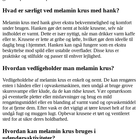
Hvad er særligt ved melamin krus med hank?
Melamin krus med hank giver ekstra bekvemmelighed og komfort
under brugen. Hanken gør det nemt at holde krusene, selv når
indholdet er varmt. Dette er især nyttigt, når man drikker varm kaffe
eller te. Krusene er lette at gribe og løfte, hvilket gør dem ideelle til
daglig brug i hjemmet. Hanken kan også fungere som en ekstra
beskyttelse mod spild eller ustabile overflader. Disse krus er
praktiske og stilfulde og passer til enhver lejlighed.
Hvordan vedligeholder man melamin krus?
Vedligeholdelse af melamin krus er enkelt og nemt. De kan rengøres
enten i hånden eller i opvaskemaskinen, men undgå at bruge grove
skuresvampe eller klude, da de kan ridse kruset. Vær opmærksom
på eventuelle pletter eller misfarvninger og brug en mild
rengøringsmiddel eller en blanding af varmt vand og opvaskemiddel
for at fjerne dem. Efter vask er det vigtigt at tørre kruset helt af for at
undgå fugt og muggen lugt. Opbevar krusene et tørt og ventileret
sted for at sikre deres holdbarhed.
Hvordan kan melamin krus bruges i
udendørsaktiviteter?