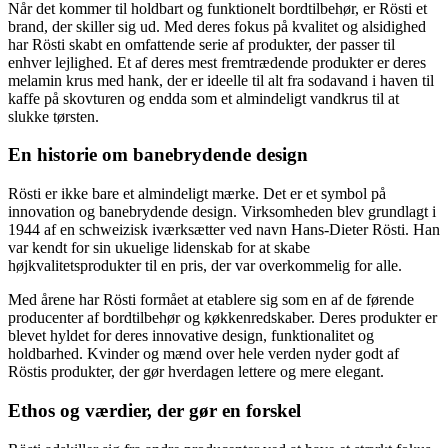
Når det kommer til holdbart og funktionelt bordtilbehør, er Rösti et
brand, der skiller sig ud. Med deres fokus på kvalitet og alsidighed
har Rösti skabt en omfattende serie af produkter, der passer til
enhver lejlighed. Et af deres mest fremtrædende produkter er deres
melamin krus med hank, der er ideelle til alt fra sodavand i haven til
kaffe på skovturen og endda som et almindeligt vandkrus til at
slukke tørsten.
En historie om banebrydende design
Rösti er ikke bare et almindeligt mærke. Det er et symbol på
innovation og banebrydende design. Virksomheden blev grundlagt i
1944 af en schweizisk iværksætter ved navn Hans-Dieter Rösti. Han
var kendt for sin ukuelige lidenskab for at skabe
højkvalitetsprodukter til en pris, der var overkommelig for alle.
Med årene har Rösti formået at etablere sig som en af ​​de førende
producenter af bordtilbehør og køkkenredskaber. Deres produkter er
blevet hyldet for deres innovative design, funktionalitet og
holdbarhed. Kvinder og mænd over hele verden nyder godt af
Röstis produkter, der gør hverdagen lettere og mere elegant.
Ethos og værdier, der gør en forskel