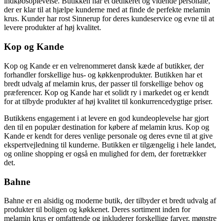
indkøbsoplevelse. Butikken har et dedikeret og vidende personale,
der er klar til at hjælpe kunderne med at finde de perfekte melamin
krus. Kunder har rost Sinnerup for deres kundeservice og evne til at
levere produkter af høj kvalitet.
Kop og Kande
Kop og Kande er en velrenommeret dansk kæde af butikker, der
forhandler forskellige hus- og køkkenprodukter. Butikken har et
bredt udvalg af melamin krus, der passer til forskellige behov og
præferencer. Kop og Kande har et solidt ry i markedet og er kendt
for at tilbyde produkter af høj kvalitet til konkurrencedygtige priser.
Butikkens engagement i at levere en god kundeoplevelse har gjort
den til en populær destination for købere af melamin krus. Kop og
Kande er kendt for deres venlige personale og deres evne til at give
ekspertvejledning til kunderne. Butikken er tilgængelig i hele landet,
og online shopping er også en mulighed for dem, der foretrækker
det.
Bahne
Bahne er en alsidig og moderne butik, der tilbyder et bredt udvalg af
produkter til boligen og køkkenet. Deres sortiment inden for
melamin krus er omfattende og inkluderer forskellige farver, mønstre