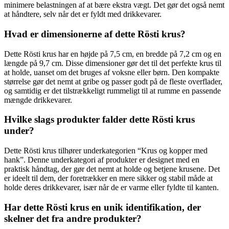
minimere belastningen af ​​at bære ekstra vægt. Det gør det også nemt
at håndtere, selv når det er fyldt med drikkevarer.
Hvad er dimensionerne af dette Rösti krus?
Dette Rösti krus har en højde på 7,5 cm, en bredde på 7,2 cm og en
længde på 9,7 cm. Disse dimensioner gør det til det perfekte krus til
at holde, uanset om det bruges af voksne eller børn. Den kompakte
størrelse gør det nemt at gribe og passer godt på de fleste overflader,
og samtidig er det tilstrækkeligt rummeligt til at rumme en passende
mængde drikkevarer.
Hvilke slags produkter falder dette Rösti krus
under?
Dette Rösti krus tilhører underkategorien “Krus og kopper med
hank”. Denne underkategori af produkter er designet med en
praktisk håndtag, der gør det nemt at holde og betjene krusene. Det
er ideelt til dem, der foretrækker en mere sikker og stabil måde at
holde deres drikkevarer, især når de er varme eller fyldte til kanten.
Har dette Rösti krus en unik identifikation, der
skelner det fra andre produkter?