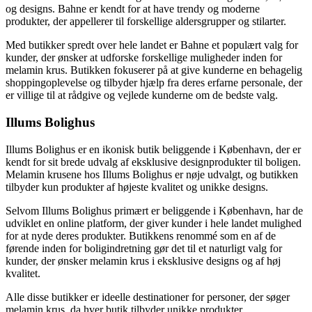
og designs. Bahne er kendt for at have trendy og moderne
produkter, der appellerer til forskellige aldersgrupper og stilarter.
Med butikker spredt over hele landet er Bahne et populært valg for
kunder, der ønsker at udforske forskellige muligheder inden for
melamin krus. Butikken fokuserer på at give kunderne en behagelig
shoppingoplevelse og tilbyder hjælp fra deres erfarne personale, der
er villige til at rådgive og vejlede kunderne om de bedste valg.
Illums Bolighus
Illums Bolighus er en ikonisk butik beliggende i København, der er
kendt for sit brede udvalg af eksklusive designprodukter til boligen.
Melamin krusene hos Illums Bolighus er nøje udvalgt, og butikken
tilbyder kun produkter af højeste kvalitet og unikke designs.
Selvom Illums Bolighus primært er beliggende i København, har de
udviklet en online platform, der giver kunder i hele landet mulighed
for at nyde deres produkter. Butikkens renommé som en af de
førende inden for boligindretning gør det til et naturligt valg for
kunder, der ønsker melamin krus i eksklusive designs og af høj
kvalitet.
Alle disse butikker er ideelle destinationer for personer, der søger
melamin krus, da hver butik tilbyder unikke produkter,