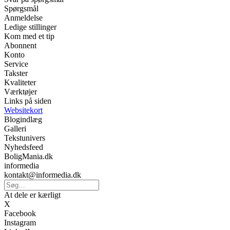
Spørgsmål
Anmeldelse
Ledige stillinger
Kom med et tip
Abonnent
Konto
Service
Takster
Kvaliteter
Værktøjer
Links på siden
Websitekort
Blogindlæg
Galleri
Tekstunivers
Nyhedsfeed
BoligMania.dk
informedia
kontakt@informedia.dk
At dele er kærligt
X
Facebook
Instagram