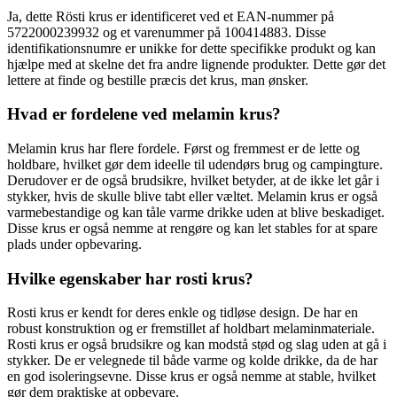
Ja, dette Rösti krus er identificeret ved et EAN-nummer på
5722000239932 og et varenummer på 100414883. Disse
identifikationsnumre er unikke for dette specifikke produkt og kan
hjælpe med at skelne det fra andre lignende produkter. Dette gør det
lettere at finde og bestille præcis det krus, man ønsker.
Hvad er fordelene ved melamin krus?
Melamin krus har flere fordele. Først og fremmest er de lette og
holdbare, hvilket gør dem ideelle til udendørs brug og campingture.
Derudover er de også brudsikre, hvilket betyder, at de ikke let går i
stykker, hvis de skulle blive tabt eller væltet. Melamin krus er også
varmebestandige og kan tåle varme drikke uden at blive beskadiget.
Disse krus er også nemme at rengøre og kan let stables for at spare
plads under opbevaring.
Hvilke egenskaber har rosti krus?
Rosti krus er kendt for deres enkle og tidløse design. De har en
robust konstruktion og er fremstillet af holdbart melaminmateriale.
Rosti krus er også brudsikre og kan modstå stød og slag uden at gå i
stykker. De er velegnede til både varme og kolde drikke, da de har
en god isoleringsevne. Disse krus er også nemme at stable, hvilket
gør dem praktiske at opbevare.