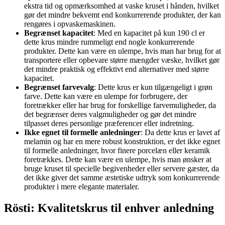
ekstra tid og opmærksomhed at vaske kruset i hånden, hvilket
gør det mindre bekvemt end konkurrerende produkter, der kan
rengøres i opvaskemaskinen.
Begrænset kapacitet
: Med en kapacitet på kun 190 cl er
dette krus mindre rummeligt end nogle konkurrerende
produkter. Dette kan være en ulempe, hvis man har brug for at
transportere eller opbevare større mængder væske, hvilket gør
det mindre praktisk og effektivt end alternativer med større
kapacitet.
Begrænset farvevalg
: Dette krus er kun tilgængeligt i grøn
farve. Dette kan være en ulempe for forbrugere, der
foretrækker eller har brug for forskellige farvemuligheder, da
det begrænser deres valgmuligheder og gør det mindre
tilpasset deres personlige præferencer eller indretning.
Ikke egnet til formelle anledninger
: Da dette krus er lavet af
melamin og har en mere robust konstruktion, er det ikke egnet
til formelle anledninger, hvor finere porcelæn eller keramik
foretrækkes. Dette kan være en ulempe, hvis man ønsker at
bruge kruset til specielle begivenheder eller servere gæster, da
det ikke giver det samme æstetiske udtryk som konkurrerende
produkter i mere elegante materialer.
Rösti: Kvalitetskrus til enhver anledning