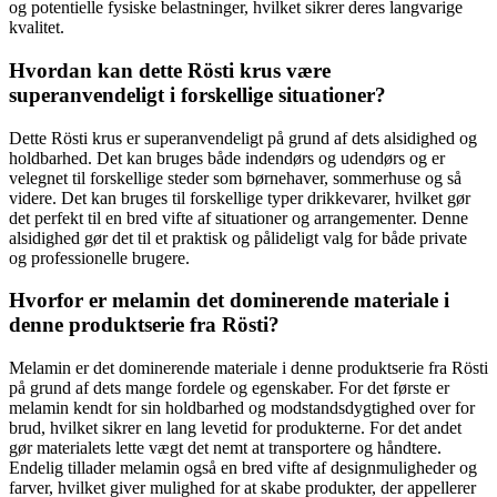
og potentielle fysiske belastninger, hvilket sikrer deres langvarige
kvalitet.
Hvordan kan dette Rösti krus være
superanvendeligt i forskellige situationer?
Dette Rösti krus er superanvendeligt på grund af dets alsidighed og
holdbarhed. Det kan bruges både indendørs og udendørs og er
velegnet til forskellige steder som børnehaver, sommerhuse og så
videre. Det kan bruges til forskellige typer drikkevarer, hvilket gør
det perfekt til en bred vifte af situationer og arrangementer. Denne
alsidighed gør det til et praktisk og pålideligt valg for både private
og professionelle brugere.
Hvorfor er melamin det dominerende materiale i
denne produktserie fra Rösti?
Melamin er det dominerende materiale i denne produktserie fra Rösti
på grund af dets mange fordele og egenskaber. For det første er
melamin kendt for sin holdbarhed og modstandsdygtighed over for
brud, hvilket sikrer en lang levetid for produkterne. For det andet
gør materialets lette vægt det nemt at transportere og håndtere.
Endelig tillader melamin også en bred vifte af designmuligheder og
farver, hvilket giver mulighed for at skabe produkter, der appellerer