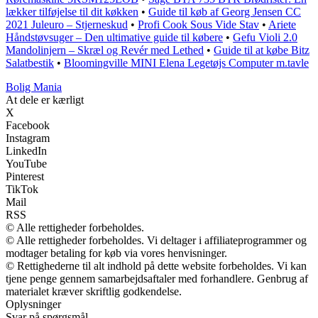
lækker tilføjelse til dit køkken
•
Guide til køb af Georg Jensen CC
2021 Juleuro – Stjerneskud
•
Profi Cook Sous Vide Stav
•
Ariete
Håndstøvsuger – Den ultimative guide til købere
•
Gefu Violi 2.0
Mandolinjern – Skræl og Revér med Lethed
•
Guide til at købe Bitz
Salatbestik
•
Bloomingville MINI Elena Legetøjs Computer m.tavle
Bolig Mania
At dele er kærligt
X
Facebook
Instagram
LinkedIn
YouTube
Pinterest
TikTok
Mail
RSS
© Alle rettigheder forbeholdes.
© Alle rettigheder forbeholdes. Vi deltager i affiliateprogrammer og
modtager betaling for køb via vores henvisninger.
© Rettighederne til alt indhold på dette website forbeholdes. Vi kan
tjene penge gennem samarbejdsaftaler med forhandlere. Genbrug af
materialet kræver skriftlig godkendelse.
Oplysninger
Svar på spørgsmål