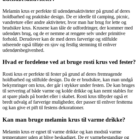
Melamin krus er perfekte til udendørsaktiviteter på grund af deres
holdbarhed og praktiske design. De er ideelle til camping, picnic,
vandreture eller andre aktiviteter, hvor man har brug for lette og
brudsikre krus. Krusene kan tåle de udfordringer, der kommer med
udendørs brug, og de er nemme at rengøre selv under primitive
forhold. Derudover kan de med deres farverige og stilfulde
udseende også tilføje en sjov og festlig stemning til enhver
udendørsbegivenhed.
Hvad er fordelene ved at bruge rosti krus ved fester?
Rosti krus er perfekte til fester på grund af deres fremragende
holdbarhed og stilfulde design. Da de er brudsikre, kan man undgå
bekymringer om krus, der går i stykker under festen. De kan bruges
til servering af både varme og kolde drikke og kan nemt stables for
at spare plads på bordet eller i skabet. Rosti krus tilbyder også et
bredt udvalg af farverige muligheder, der passer til enhver festtema
og kan give et pift til festens dekorationer.
Kan man bruge melamin krus til varme drikke?
Melamin krus er egnet til varme drikke og kan modstå varme
temperaturer uden at blive beskadiget. De er varmebestandige og