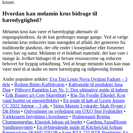
kruset.
Hvordan kan melamin krus bidrage til
bæredygtighed?
Melamin krus kan være et bæredygtigt alternativ til
engangsplastkrus, da de kan genbruges mange gange. Ved at vælge
melamin krus reducerer man mængden af affald, der genereres fra
traditionelle plastkrus, der ofte ender i lossepladser eller forurener
vores hav og natur. Melamin er et holdbart materiale, der kan vare i
mange år, hvilket bidrager til at bevare ressourcerne og reducere
behovet for hyppig udskiftning. Ved at bruge melamin krus kan man
være med til at skabe en mere bæredygtig og miljøvenlig fremtid.
Andre populære artikler:
Eva Trio Legio Nova Ovnfast Fadsæt – 3
dele
•
Bodum Bistro Kaffekværn
•
Købsguide til produktet Juna
Dug
•
Pillivuyt Ramekin Lav Nr. 1: Den ultimative guide til købere
•
Erik Bagger a/s Core Skærebræt
•
Rig-Tig Foodie Elkedel: Kog
vand hurtigt og energieffektivt
•
En guide til køb af Georg Jensen
CC 2022 Juletræ – 3 stk.
•
Sirius Maggie Lyskæde: Skab Hygge i
Dit Hjem
•
Oplysninger og vejledning om OXO Stor Fedtskiller
•
Vækkeurets betydning i hverdagen
•
Holmegaard Regina
Champagneglas: Klassisk luksus på bordet
•
Gardena AquaBloom
Vandingssystem
•
En dybdegående guide til KitchenAid Artisan
Røremaskine 5KSM125EOB
•
Sage BTA 735 BTR Brødrister: En