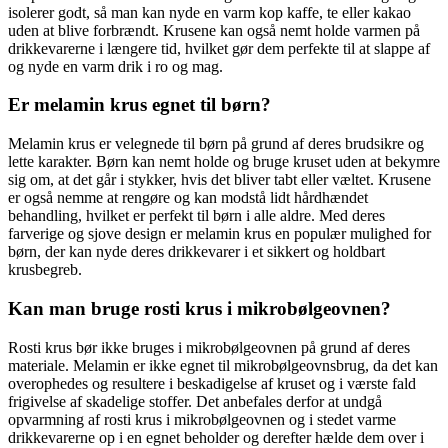
isolerer godt, så man kan nyde en varm kop kaffe, te eller kakao
uden at blive forbrændt. Krusene kan også nemt holde varmen på
drikkevarerne i længere tid, hvilket gør dem perfekte til at slappe af
og nyde en varm drik i ro og mag.
Er melamin krus egnet til børn?
Melamin krus er velegnede til børn på grund af deres brudsikre og
lette karakter. Børn kan nemt holde og bruge kruset uden at bekymre
sig om, at det går i stykker, hvis det bliver tabt eller væltet. Krusene
er også nemme at rengøre og kan modstå lidt hårdhændet
behandling, hvilket er perfekt til børn i alle aldre. Med deres
farverige og sjove design er melamin krus en populær mulighed for
børn, der kan nyde deres drikkevarer i et sikkert og holdbart
krusbegreb.
Kan man bruge rosti krus i mikrobølgeovnen?
Rosti krus bør ikke bruges i mikrobølgeovnen på grund af deres
materiale. Melamin er ikke egnet til mikrobølgeovnsbrug, da det kan
overophedes og resultere i beskadigelse af kruset og i værste fald
frigivelse af skadelige stoffer. Det anbefales derfor at undgå
opvarmning af rosti krus i mikrobølgeovnen og i stedet varme
drikkevarerne op i en egnet beholder og derefter hælde dem over i