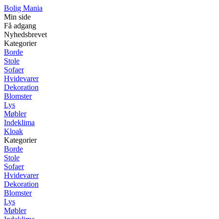
Bolig Mania
Min side
Få adgang
Nyhedsbrevet
Kategorier
Borde
Stole
Sofaer
Hvidevarer
Dekoration
Blomster
Lys
Møbler
Indeklima
Kloak
Kategorier
Borde
Stole
Sofaer
Hvidevarer
Dekoration
Blomster
Lys
Møbler