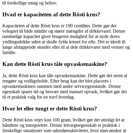
til forskellige smag og behov.
Hvad er kapaciteten af ​​dette Rösti krus?
Kapaciteten af dette Rösti krus er 190 centiliter. Dette gør det
velegnet til både mindre og større mængder af drikkevarer. Denne
rummelige kapacitet giver brugeren mulighed for at nyde deres
yndlingsdrikke uden at skulle fylde kruset for ofte. Det er ideelt til
lange afslappende stunder eller til at dele drikkevarer med venner og
familie.
Kan dette Rösti krus tåle opvaskemaskine?
Ja, dette Rösti krus kan tåle opvaskemaskine. Dette gør det nemt at
rengøre og vedligeholde. Efter brug kan det blot placeres i
opvaskemaskinen sammen med andre servicegenstande. Denne
egenskab sparer tid og besvær med manuel opvask, hvilket gør det
til et praktisk valg for en travl hverdag.
Hvor let eller tungt er dette Rösti krus?
Dette Rösti krus vejer kun 100 gram, hvilket gør det utroligt let at
håndtere og transportere. Denne letvægtsegenskab er praktisk i
forskellige situationer som udendørsaktiviteter, hvor man ønsker at