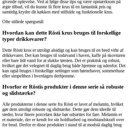
givende oplevelse. Ved at følge disse tips og være opmærksom på
ægte tilbud, vil du kunne få flere krus til en fantastisk pris og
samtidig krydre dit køkken med stilfulde og funktionelle krus.
Ofte stillede spørgsmål
Hvordan kan dette Rösti krus bruges til forskellige
typer drikkevarer?
Dette Rösti krus er utroligt alsidigt og kan bruges til en bred vifte af
drikkevarer. Det kan bruges til sodavand i haven, kaffe på skovturen
eller bare lidt vand for at slukke tørsten. Det er praktisk og robust,
hvilket gør det velegnet til daglig brug både hjemme og udenfor. Det
kan også bruges i forskellige settinger som børnehaver, sommerhuse
eller simpelthen i hverdagen derhjemme.
Hvorfor er Röstis produkter i denne serie så robuste
og slidstærke?
Alle produkterne i denne serie fra Rösti er lavet af melamin, hvilket
gør dem utroligt robuste og slidstærke. Dette gør dem ideelle til
steder, hvor finere porcelæn ikke bør udsættes for fare. Melamin er
et materiale, der er kendt for sin holdbarhed og modstandskraft over
for brud. Derfor er disse produkter i stand til at modstå daglig brug