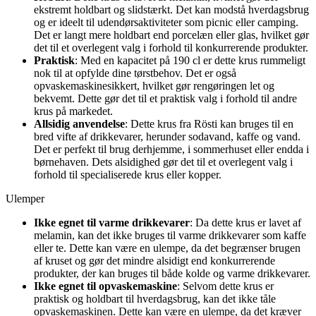
ekstremt holdbart og slidstærkt. Det kan modstå hverdagsbrug
og er ideelt til udendørsaktiviteter som picnic eller camping.
Det er langt mere holdbart end porcelæn eller glas, hvilket gør
det til et overlegent valg i forhold til konkurrerende produkter.
Praktisk
: Med en kapacitet på 190 cl er dette krus rummeligt
nok til at opfylde dine tørstbehov. Det er også
opvaskemaskinesikkert, hvilket gør rengøringen let og
bekvemt. Dette gør det til et praktisk valg i forhold til andre
krus på markedet.
Allsidig anvendelse
: Dette krus fra Rösti kan bruges til en
bred vifte af drikkevarer, herunder sodavand, kaffe og vand.
Det er perfekt til brug derhjemme, i sommerhuset eller endda i
børnehaven. Dets alsidighed gør det til et overlegent valg i
forhold til specialiserede krus eller kopper.
Ulemper
Ikke egnet til varme drikkevarer
: Da dette krus er lavet af
melamin, kan det ikke bruges til varme drikkevarer som kaffe
eller te. Dette kan være en ulempe, da det begrænser brugen
af ​​kruset og gør det mindre alsidigt end konkurrerende
produkter, der kan bruges til både kolde og varme drikkevarer.
Ikke egnet til opvaskemaskine
: Selvom dette krus er
praktisk og holdbart til hverdagsbrug, kan det ikke tåle
opvaskemaskinen. Dette kan være en ulempe, da det kræver