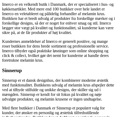
Imerco er en velkendt butik i Danmark, der er specialiseret i hus- og
køkkenartikler. Med mere end 100 butikker over hele landet er
Imerco en veletableret og pålidelig forhandler af melamin krus.
Butikken har et bredt udvalg af produkter fra forskellige mærker og i
forskellige designs, så der er noget for enhver smag og stil. Imerco
lægger stor vægt på kvalitet og funktionalitet, så kunderne kan være
sikre på, at de får produkter af høj kvalitet.
Kundernes anmeldelser af Imerco er generelt positive, og mange
roser butikken for dens brede sortiment og professionelle service.
Imerco tilbyder også praktiske løsninger som online shopping og
click & collect, hvilket gør det nemt for kunderne at handle deres
foretrukne melamin krus.
Sinnerup
Sinnerup er et dansk designhus, der kombinerer moderne æstetik
med funktionalitet. Butikkens udvalg af melamin krus afspejler dette
ved at tilbyde stilfulde og unikke designs, der skiller sig ud i
mængden. Sinnerup er kendt for sit fokus på kvalitet og nøje
udvalgte produkter, og melamin krusene er ingen undtagelse.
Med flere butikker i Danmark er Sinnerup et populært valg for
kunder, der ønsker en personlig og æstetisk tilfredsstillende