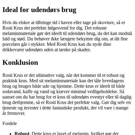
Ideal for udendørs brug
Hvis du elsker at tilbringe tid i haven eller tage på skovture, så er
Rosti Krus det perfekte følgesvend for dig. Det robuste
melaminmateriale gør det ideelt til udendørs brug, da det kan modstå
fald og stød. Du behøver ikke længere bekymre dig om, at dit fine
porcelæn går i stykker. Med Rosti Krus kan du nyde dine
drikkevarer udendørs uden at tænke på skader.
Konklusion
Rosti Krus er det ultimative valg, når det kommer til et robust og
praktisk krus. Med sit melaminmateriale kan det tåle hverdagens
brug og bruges både ude og hjemme. Dette krus er ideelt til både
sodavand, kaffe og vand og kræver minimal vedligeholdelse. Så
uanset om du har brug for et krus til udendørs eventyr eller til daglig
brug derhjemme, så er Rosti Krus det perfekte valg. Gør dig selv en
tjeneste og invester i dette fantastiske produkt, der vil vare i mange
år fremover.
Fordele
Robust
: Dette krus er lavet af melamin, hvilket gør det