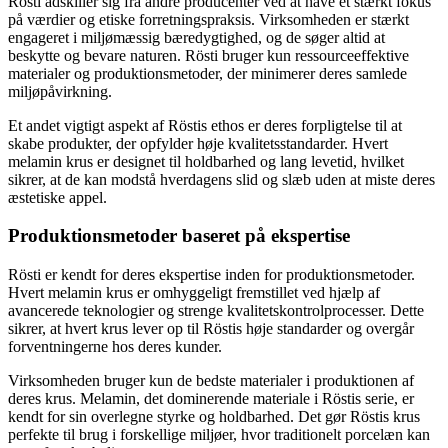
Rösti adskiller sig fra andre producenter ved at have et stærkt fokus
på værdier og etiske forretningspraksis. Virksomheden er stærkt
engageret i miljømæssig bæredygtighed, og de søger altid at
beskytte og bevare naturen. Rösti bruger kun ressourceeffektive
materialer og produktionsmetoder, der minimerer deres samlede
miljøpåvirkning.
Et andet vigtigt aspekt af Röstis ethos er deres forpligtelse til at
skabe produkter, der opfylder høje kvalitetsstandarder. Hvert
melamin krus er designet til holdbarhed og lang levetid, hvilket
sikrer, at de kan modstå hverdagens slid og slæb uden at miste deres
æstetiske appel.
Produktionsmetoder baseret på ekspertise
Rösti er kendt for deres ekspertise inden for produktionsmetoder.
Hvert melamin krus er omhyggeligt fremstillet ved hjælp af
avancerede teknologier og strenge kvalitetskontrolprocesser. Dette
sikrer, at hvert krus lever op til Röstis høje standarder og overgår
forventningerne hos deres kunder.
Virksomheden bruger kun de bedste materialer i produktionen af
deres krus. Melamin, det dominerende materiale i Röstis serie, er
kendt for sin overlegne styrke og holdbarhed. Det gør Röstis krus
perfekte til brug i forskellige miljøer, hvor traditionelt porcelæn kan