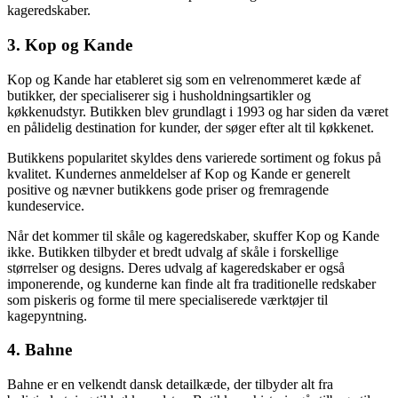
kageredskaber.
3. Kop og Kande
Kop og Kande har etableret sig som en velrenommeret kæde af
butikker, der specialiserer sig i husholdningsartikler og
køkkenudstyr. Butikken blev grundlagt i 1993 og har siden da været
en pålidelig destination for kunder, der søger efter alt til køkkenet.
Butikkens popularitet skyldes dens varierede sortiment og fokus på
kvalitet. Kundernes anmeldelser af Kop og Kande er generelt
positive og nævner butikkens gode priser og fremragende
kundeservice.
Når det kommer til skåle og kageredskaber, skuffer Kop og Kande
ikke. Butikken tilbyder et bredt udvalg af skåle i forskellige
størrelser og designs. Deres udvalg af kageredskaber er også
imponerende, og kunderne kan finde alt fra traditionelle redskaber
som piskeris og forme til mere specialiserede værktøjer til
kagepyntning.
4. Bahne
Bahne er en velkendt dansk detailkæde, der tilbyder alt fra