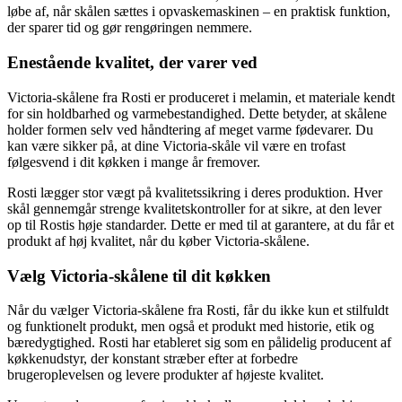
løbe af, når skålen sættes i opvaskemaskinen – en praktisk funktion,
der sparer tid og gør rengøringen nemmere.
Enestående kvalitet, der varer ved
Victoria-skålene fra Rosti er produceret i melamin, et materiale kendt
for sin holdbarhed og varmebestandighed. Dette betyder, at skålene
holder formen selv ved håndtering af meget varme fødevarer. Du
kan være sikker på, at dine Victoria-skåle vil være en trofast
følgesvend i dit køkken i mange år fremover.
Rosti lægger stor vægt på kvalitetssikring i deres produktion. Hver
skål gennemgår strenge kvalitetskontroller for at sikre, at den lever
op til Rostis høje standarder. Dette er med til at garantere, at du får et
produkt af høj kvalitet, når du køber Victoria-skålene.
Vælg Victoria-skålene til dit køkken
Når du vælger Victoria-skålene fra Rosti, får du ikke kun et stilfuldt
og funktionelt produkt, men også et produkt med historie, etik og
bæredygtighed. Rosti har etableret sig som en pålidelig producent af
køkkenudstyr, der konstant stræber efter at forbedre
brugeroplevelsen og levere produkter af højeste kvalitet.