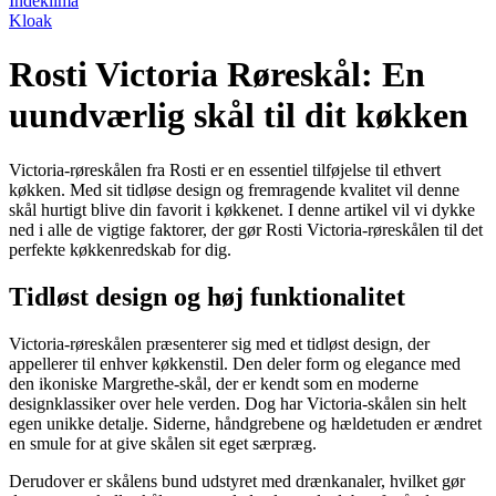
Indeklima
Kloak
Rosti Victoria Røreskål: En
uundværlig skål til dit køkken
Victoria-røreskålen fra Rosti er en essentiel tilføjelse til ethvert
køkken. Med sit tidløse design og fremragende kvalitet vil denne
skål hurtigt blive din favorit i køkkenet. I denne artikel vil vi dykke
ned i alle de vigtige faktorer, der gør Rosti Victoria-røreskålen til det
perfekte køkkenredskab for dig.
Tidløst design og høj funktionalitet
Victoria-røreskålen præsenterer sig med et tidløst design, der
appellerer til enhver køkkenstil. Den deler form og elegance med
den ikoniske Margrethe-skål, der er kendt som en moderne
designklassiker over hele verden. Dog har Victoria-skålen sin helt
egen unikke detalje. Siderne, håndgrebene og hældetuden er ændret
en smule for at give skålen sit eget særpræg.
Derudover er skålens bund udstyret med drænkanaler, hvilket gør