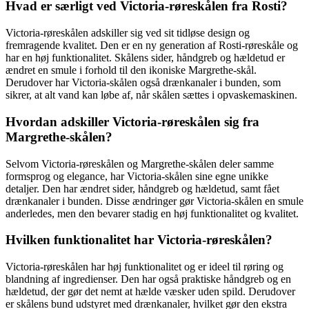
Hvad er særligt ved Victoria-røreskålen fra Rosti?
Victoria-røreskålen adskiller sig ved sit tidløse design og
fremragende kvalitet. Den er en ny generation af Rosti-røreskåle og
har en høj funktionalitet. Skålens sider, håndgreb og hældetud er
ændret en smule i forhold til den ikoniske Margrethe-skål.
Derudover har Victoria-skålen også drænkanaler i bunden, som
sikrer, at alt vand kan løbe af, når skålen sættes i opvaskemaskinen.
Hvordan adskiller Victoria-røreskålen sig fra
Margrethe-skålen?
Selvom Victoria-røreskålen og Margrethe-skålen deler samme
formsprog og elegance, har Victoria-skålen sine egne unikke
detaljer. Den har ændret sider, håndgreb og hældetud, samt fået
drænkanaler i bunden. Disse ændringer gør Victoria-skålen en smule
anderledes, men den bevarer stadig en høj funktionalitet og kvalitet.
Hvilken funktionalitet har Victoria-røreskålen?
Victoria-røreskålen har høj funktionalitet og er ideel til røring og
blandning af ingredienser. Den har også praktiske håndgreb og en
hældetud, der gør det nemt at hælde væsker uden spild. Derudover
er skålens bund udstyret med drænkanaler, hvilket gør den ekstra