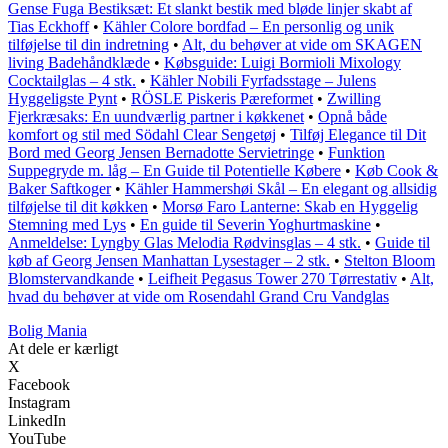
Gense Fuga Bestiksæt: Et slankt bestik med bløde linjer skabt af
Tias Eckhoff
•
Kähler Colore bordfad – En personlig og unik
tilføjelse til din indretning
•
Alt, du behøver at vide om SKAGEN
living Badehåndklæde
•
Købsguide: Luigi Bormioli Mixology
Cocktailglas – 4 stk.
•
Kähler Nobili Fyrfadsstage – Julens
Hyggeligste Pynt
•
RÖSLE Piskeris Pæreformet
•
Zwilling
Fjerkræsaks: En uundværlig partner i køkkenet
•
Opnå både
komfort og stil med Södahl Clear Sengetøj
•
Tilføj Elegance til Dit
Bord med Georg Jensen Bernadotte Servietringe
•
Funktion
Suppegryde m. låg – En Guide til Potentielle Købere
•
Køb Cook &
Baker Saftkoger
•
Kähler Hammershøi Skål – En elegant og allsidig
tilføjelse til dit køkken
•
Morsø Faro Lanterne: Skab en Hyggelig
Stemning med Lys
•
En guide til Severin Yoghurtmaskine
•
Anmeldelse: Lyngby Glas Melodia Rødvinsglas – 4 stk.
•
Guide til
køb af Georg Jensen Manhattan Lysestager – 2 stk.
•
Stelton Bloom
Blomstervandkande
•
Leifheit Pegasus Tower 270 Tørrestativ
•
Alt,
hvad du behøver at vide om Rosendahl Grand Cru Vandglas
Bolig Mania
At dele er kærligt
X
Facebook
Instagram
LinkedIn
YouTube