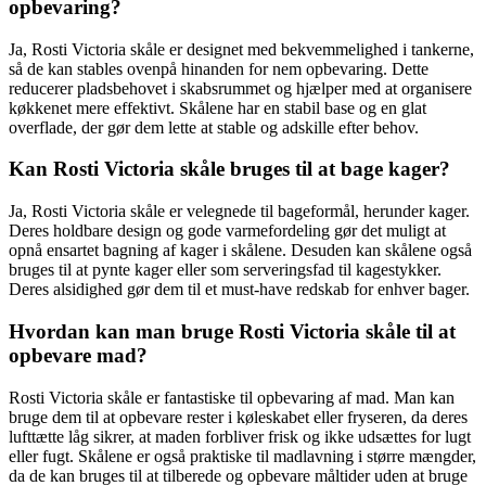
opbevaring?
Ja, Rosti Victoria skåle er designet med bekvemmelighed i tankerne,
så de kan stables ovenpå hinanden for nem opbevaring. Dette
reducerer pladsbehovet i skabsrummet og hjælper med at organisere
køkkenet mere effektivt. Skålene har en stabil base og en glat
overflade, der gør dem lette at stable og adskille efter behov.
Kan Rosti Victoria skåle bruges til at bage kager?
Ja, Rosti Victoria skåle er velegnede til bageformål, herunder kager.
Deres holdbare design og gode varmefordeling gør det muligt at
opnå ensartet bagning af kager i skålene. Desuden kan skålene også
bruges til at pynte kager eller som serveringsfad til kagestykker.
Deres alsidighed gør dem til et must-have redskab for enhver bager.
Hvordan kan man bruge Rosti Victoria skåle til at
opbevare mad?
Rosti Victoria skåle er fantastiske til opbevaring af mad. Man kan
bruge dem til at opbevare rester i køleskabet eller fryseren, da deres
lufttætte låg sikrer, at maden forbliver frisk og ikke udsættes for lugt
eller fugt. Skålene er også praktiske til madlavning i større mængder,
da de kan bruges til at tilberede og opbevare måltider uden at bruge