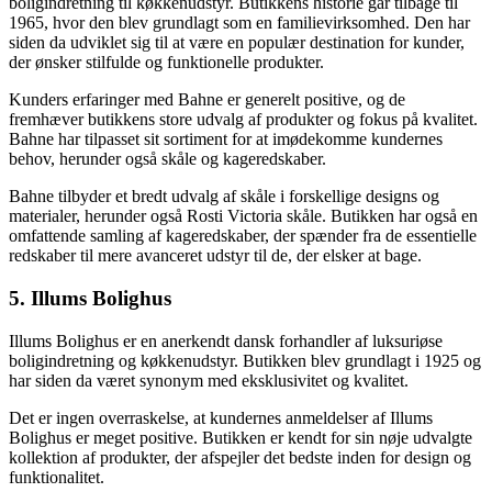
boligindretning til køkkenudstyr. Butikkens historie går tilbage til
1965, hvor den blev grundlagt som en familievirksomhed. Den har
siden da udviklet sig til at være en populær destination for kunder,
der ønsker stilfulde og funktionelle produkter.
Kunders erfaringer med Bahne er generelt positive, og de
fremhæver butikkens store udvalg af produkter og fokus på kvalitet.
Bahne har tilpasset sit sortiment for at imødekomme kundernes
behov, herunder også skåle og kageredskaber.
Bahne tilbyder et bredt udvalg af skåle i forskellige designs og
materialer, herunder også Rosti Victoria skåle. Butikken har også en
omfattende samling af kageredskaber, der spænder fra de essentielle
redskaber til mere avanceret udstyr til de, der elsker at bage.
5. Illums Bolighus
Illums Bolighus er en anerkendt dansk forhandler af luksuriøse
boligindretning og køkkenudstyr. Butikken blev grundlagt i 1925 og
har siden da været synonym med eksklusivitet og kvalitet.
Det er ingen overraskelse, at kundernes anmeldelser af Illums
Bolighus er meget positive. Butikken er kendt for sin nøje udvalgte
kollektion af produkter, der afspejler det bedste inden for design og
funktionalitet.