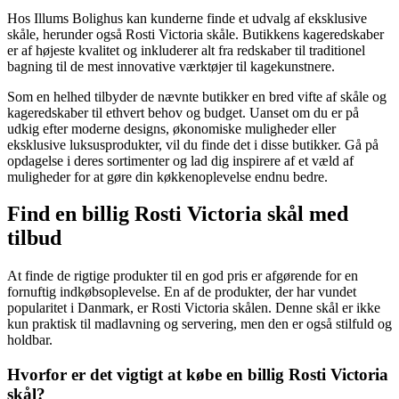
Hos Illums Bolighus kan kunderne finde et udvalg af eksklusive
skåle, herunder også Rosti Victoria skåle. Butikkens kageredskaber
er af højeste kvalitet og inkluderer alt fra redskaber til traditionel
bagning til de mest innovative værktøjer til kagekunstnere.
Som en helhed tilbyder de nævnte butikker en bred vifte af skåle og
kageredskaber til ethvert behov og budget. Uanset om du er på
udkig efter moderne designs, økonomiske muligheder eller
eksklusive luksusprodukter, vil du finde det i disse butikker. Gå på
opdagelse i deres sortimenter og lad dig inspirere af et væld af
muligheder for at gøre din køkkenoplevelse endnu bedre.
Find en billig Rosti Victoria skål med
tilbud
At finde de rigtige produkter til en god pris er afgørende for en
fornuftig indkøbsoplevelse. En af de produkter, der har vundet
popularitet i Danmark, er Rosti Victoria skålen. Denne skål er ikke
kun praktisk til madlavning og servering, men den er også stilfuld og
holdbar.
Hvorfor er det vigtigt at købe en billig Rosti Victoria
skål?