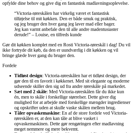
opfylde dine behov og give dig en fantastisk madlavningsoplevelse.
“Victoria-røreskålen har virkelig været et fantastisk
tilføjelse til mit køkken. Den er både smuk og praktisk,
og jeg bruger den hver gang jeg laver mad eller bager.
Jeg kan varmt anbefale den til alle andre madentusiaster
derude!” – Louise, en tilfreds kunde
Gør dit køkken komplet med en Rosti Victoria-røreskål i dag! Du vil
ikke fortryde dit køb, da den er uundværlig i dit køkken og vil
bringe glæde hver gang du bruger den.
Fordele
Tidløst design
: Victoria-røreskålen har et tidløst design, der
gør den til en favorit i køkkenet. Med sit elegante og moderne
udseende skiller den sig ud fra andre røreskåle på markedet.
Sæt med 2 skåle
: Med Victoria-røreskålen får du ikke kun
én, men to skåle i forskellige størrelser. Dette giver dig
mulighed for at arbejde med forskellige mængder ingredienser
og opskrifter uden at skulle vaske skålen mellem brug.
Tåler opvaskemaskine
: En af de store fordele ved Victoria-
røreskålen er, at den kan tåle at blive vasket i
opvaskemaskinen. Dette gør rengøringen efter madlavning
meget nemmere og mere bekvemt.