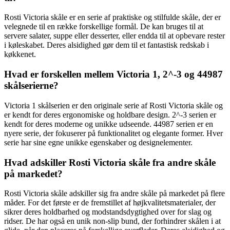
Rosti Victoria skåle er en serie af praktiske og stilfulde skåle, der er
velegnede til en række forskellige formål. De kan bruges til at
servere salater, suppe eller desserter, eller endda til at opbevare rester
i køleskabet. Deres alsidighed gør dem til et fantastisk redskab i
køkkenet.
Hvad er forskellen mellem Victoria 1, 2^-3 og 44987
skålserierne?
Victoria 1 skålserien er den originale serie af Rosti Victoria skåle og
er kendt for deres ergonomiske og holdbare design. 2^-3 serien er
kendt for deres moderne og unikke udseende. 44987 serien er en
nyere serie, der fokuserer på funktionalitet og elegante former. Hver
serie har sine egne unikke egenskaber og designelementer.
Hvad adskiller Rosti Victoria skåle fra andre skåle
på markedet?
Rosti Victoria skåle adskiller sig fra andre skåle på markedet på flere
måder. For det første er de fremstillet af højkvalitetsmaterialer, der
sikrer deres holdbarhed og modstandsdygtighed over for slag og
ridser. De har også en unik non-slip bund, der forhindrer skålen i at