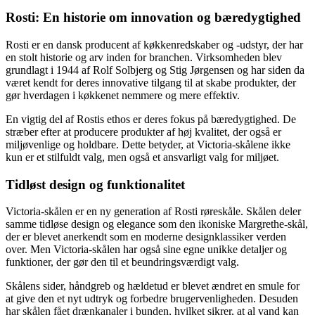
Rosti: En historie om innovation og bæredygtighed
Rosti er en dansk producent af køkkenredskaber og -udstyr, der har
en stolt historie og arv inden for branchen. Virksomheden blev
grundlagt i 1944 af Rolf Solbjerg og Stig Jørgensen og har siden da
været kendt for deres innovative tilgang til at skabe produkter, der
gør hverdagen i køkkenet nemmere og mere effektiv.
En vigtig del af Rostis ethos er deres fokus på bæredygtighed. De
stræber efter at producere produkter af høj kvalitet, der også er
miljøvenlige og holdbare. Dette betyder, at Victoria-skålene ikke
kun er et stilfuldt valg, men også et ansvarligt valg for miljøet.
Tidløst design og funktionalitet
Victoria-skålen er en ny generation af Rosti røreskåle. Skålen deler
samme tidløse design og elegance som den ikoniske Margrethe-skål,
der er blevet anerkendt som en moderne designklassiker verden
over. Men Victoria-skålen har også sine egne unikke detaljer og
funktioner, der gør den til et beundringsværdigt valg.
Skålens sider, håndgreb og hældetud er blevet ændret en smule for
at give den et nyt udtryk og forbedre brugervenligheden. Desuden
har skålen fået drænkanaler i bunden, hvilket sikrer, at al vand kan