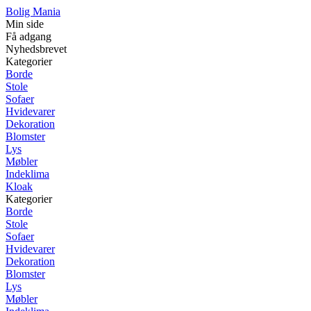
Bolig Mania
Min side
Få adgang
Nyhedsbrevet
Kategorier
Borde
Stole
Sofaer
Hvidevarer
Dekoration
Blomster
Lys
Møbler
Indeklima
Kloak
Kategorier
Borde
Stole
Sofaer
Hvidevarer
Dekoration
Blomster
Lys
Møbler