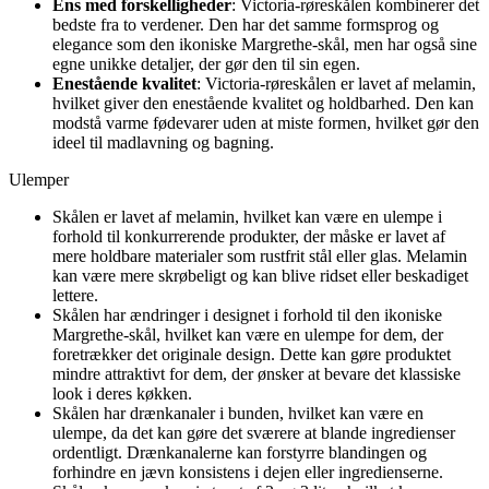
Ens med forskelligheder
: Victoria-røreskålen kombinerer det
bedste fra to verdener. Den har det samme formsprog og
elegance som den ikoniske Margrethe-skål, men har også sine
egne unikke detaljer, der gør den til sin egen.
Enestående kvalitet
: Victoria-røreskålen er lavet af melamin,
hvilket giver den enestående kvalitet og holdbarhed. Den kan
modstå varme fødevarer uden at miste formen, hvilket gør den
ideel til madlavning og bagning.
Ulemper
Skålen er lavet af melamin, hvilket kan være en ulempe i
forhold til konkurrerende produkter, der måske er lavet af
mere holdbare materialer som rustfrit stål eller glas. Melamin
kan være mere skrøbeligt og kan blive ridset eller beskadiget
lettere.
Skålen har ændringer i designet i forhold til den ikoniske
Margrethe-skål, hvilket kan være en ulempe for dem, der
foretrækker det originale design. Dette kan gøre produktet
mindre attraktivt for dem, der ønsker at bevare det klassiske
look i deres køkken.
Skålen har drænkanaler i bunden, hvilket kan være en
ulempe, da det kan gøre det sværere at blande ingredienser
ordentligt. Drænkanalerne kan forstyrre blandingen og
forhindre en jævn konsistens i dejen eller ingredienserne.