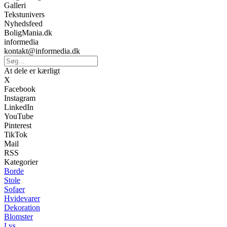
Galleri
Tekstunivers
Nyhedsfeed
BoligMania.dk
informedia
kontakt@informedia.dk
At dele er kærligt
X
Facebook
Instagram
LinkedIn
YouTube
Pinterest
TikTok
Mail
RSS
Kategorier
Borde
Stole
Sofaer
Hvidevarer
Dekoration
Blomster
Lys