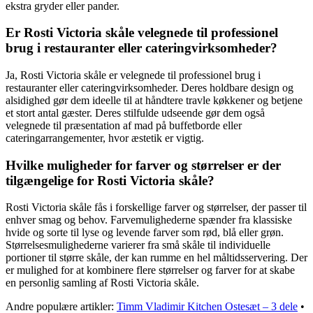
ekstra gryder eller pander.
Er Rosti Victoria skåle velegnede til professionel
brug i restauranter eller cateringvirksomheder?
Ja, Rosti Victoria skåle er velegnede til professionel brug i
restauranter eller cateringvirksomheder. Deres holdbare design og
alsidighed gør dem ideelle til at håndtere travle køkkener og betjene
et stort antal gæster. Deres stilfulde udseende gør dem også
velegnede til præsentation af mad på buffetborde eller
cateringarrangementer, hvor æstetik er vigtig.
Hvilke muligheder for farver og størrelser er der
tilgængelige for Rosti Victoria skåle?
Rosti Victoria skåle fås i forskellige farver og størrelser, der passer til
enhver smag og behov. Farvemulighederne spænder fra klassiske
hvide og sorte til lyse og levende farver som rød, blå eller grøn.
Størrelsesmulighederne varierer fra små skåle til individuelle
portioner til større skåle, der kan rumme en hel måltidsservering. Der
er mulighed for at kombinere flere størrelser og farver for at skabe
en personlig samling af Rosti Victoria skåle.
Andre populære artikler:
Timm Vladimir Kitchen Ostesæt – 3 dele
•