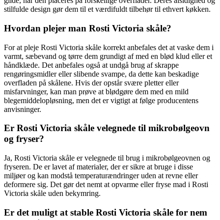
glide, når den placeres på forskellige overflader. Deres alsidighed og
stilfulde design gør dem til et værdifuldt tilbehør til ethvert køkken.
Hvordan plejer man Rosti Victoria skåle?
For at pleje Rosti Victoria skåle korrekt anbefales det at vaske dem i
varmt, sæbevand og tørre dem grundigt af med en blød klud eller et
håndklæde. Det anbefales også at undgå brug af skrappe
rengøringsmidler eller slibende svampe, da dette kan beskadige
overfladen på skålene. Hvis der opstår svære pletter eller
misfarvninger, kan man prøve at blødgøre dem med en mild
blegemiddelopløsning, men det er vigtigt at følge producentens
anvisninger.
Er Rosti Victoria skåle velegnede til mikrobølgeovn
og fryser?
Ja, Rosti Victoria skåle er velegnede til brug i mikrobølgeovnen og
fryseren. De er lavet af materialer, der er sikre at bruge i disse
miljøer og kan modstå temperaturændringer uden at revne eller
deformere sig. Det gør det nemt at opvarme eller fryse mad i Rosti
Victoria skåle uden bekymring.
Er det muligt at stable Rosti Victoria skåle for nem