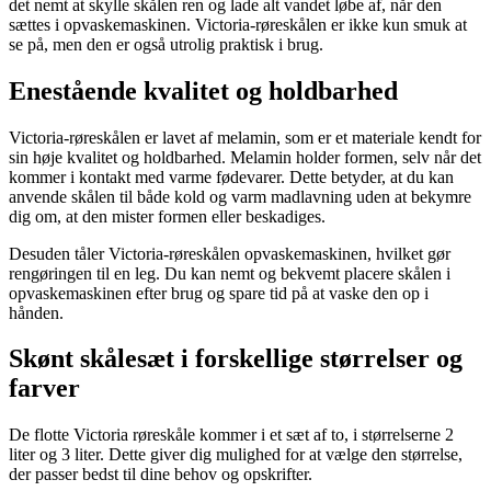
det nemt at skylle skålen ren og lade alt vandet løbe af, når den
sættes i opvaskemaskinen. Victoria-røreskålen er ikke kun smuk at
se på, men den er også utrolig praktisk i brug.
Enestående kvalitet og holdbarhed
Victoria-røreskålen er lavet af melamin, som er et materiale kendt for
sin høje kvalitet og holdbarhed. Melamin holder formen, selv når det
kommer i kontakt med varme fødevarer. Dette betyder, at du kan
anvende skålen til både kold og varm madlavning uden at bekymre
dig om, at den mister formen eller beskadiges.
Desuden tåler Victoria-røreskålen opvaskemaskinen, hvilket gør
rengøringen til en leg. Du kan nemt og bekvemt placere skålen i
opvaskemaskinen efter brug og spare tid på at vaske den op i
hånden.
Skønt skålesæt i forskellige størrelser og
farver
De flotte Victoria røreskåle kommer i et sæt af to, i størrelserne 2
liter og 3 liter. Dette giver dig mulighed for at vælge den størrelse,
der passer bedst til dine behov og opskrifter.