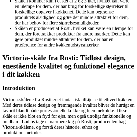
Skålen kommer kun i et sæt af 2 og 3 liter, hvilket kan være
en ulempe for dem, der har brug for forskellige størrelser til
forskellige opgaver i køkkenet. Dette kan begrænse
produktets alsidighed og gøre det mindre attraktivt for dem,
der har behov for flere størrelsesmuligheder.
Skålen er produceret af Rosti, hvilket kan være en ulempe for
dem, der foretrækker produkter fra andre mærker. Dette kan
gøre produktet mindre attraktivt for dem, der har en
præference for andre køkkenudstyrsmærker.
Victoria-skåle fra Rosti: Tidløst design,
enestående kvalitet og funktionel elegance
i dit køkken
Introduktion
Victoria-skålene fra Rosti er et fantastisk tilføjelse til ethvert køkken.
Med deres tidløse design og fremragende kvalitet bliver de hurtigt en
favorit blandt både professionelle kokke og hjemmekokke. Disse
skåle er ikke blot en fryd for øjet, men også utroligt funktionelle og
holdbare. Lad os tage et nærmere kig på Rosti, producenten bag
Victoria-skålene, og forstå deres historie, ethos og
produktionsmetoder.