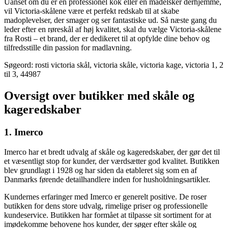
Uanset om du er en professionel kok eller en madelsker derhjemme,
vil Victoria-skålene være et perfekt redskab til at skabe
madoplevelser, der smager og ser fantastiske ud. Så næste gang du
leder efter en røreskål af høj kvalitet, skal du vælge Victoria-skålene
fra Rosti – et brand, der er dedikeret til at opfylde dine behov og
tilfredsstille din passion for madlavning.
Søgeord: rosti victoria skål, victoria skåle, victoria kage, victoria 1, 2
til 3, 44987
Oversigt over butikker med skåle og
kageredskaber
1. Imerco
Imerco har et bredt udvalg af skåle og kageredskaber, der gør det til
et væsentligt stop for kunder, der værdsætter god kvalitet. Butikken
blev grundlagt i 1928 og har siden da etableret sig som en af
Danmarks førende detailhandlere inden for husholdningsartikler.
Kundernes erfaringer med Imerco er generelt positive. De roser
butikken for dens store udvalg, rimelige priser og professionelle
kundeservice. Butikken har formået at tilpasse sit sortiment for at
imødekomme behovene hos kunder, der søger efter skåle og