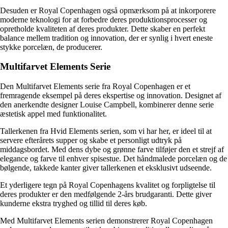
Desuden er Royal Copenhagen også opmærksom på at inkorporere
moderne teknologi for at forbedre deres produktionsprocesser og
opretholde kvaliteten af ​​deres produkter. Dette skaber en perfekt
balance mellem tradition og innovation, der er synlig i hvert eneste
stykke porcelæn, de producerer.
Multifarvet Elements Serie
Den Multifarvet Elements serie fra Royal Copenhagen er et
fremragende eksempel på deres ekspertise og innovation. Designet af
den anerkendte designer Louise Campbell, kombinerer denne serie
æstetisk appel med funktionalitet.
Tallerkenen fra Hvid Elements serien, som vi har her, er ideel til at
servere efterårets supper og skabe et personligt udtryk på
middagsbordet. Med dens dybe og grønne farve tilføjer den et strejf af
elegance og farve til enhver spisestue. Det håndmalede porcelæn og de
bølgende, takkede kanter giver tallerkenen et eksklusivt udseende.
Et yderligere tegn på Royal Copenhagens kvalitet og forpligtelse til
deres produkter er den medfølgende 2-års brudgaranti. Dette giver
kunderne ekstra tryghed og tillid til deres køb.
Med Multifarvet Elements serien demonstrerer Royal Copenhagen