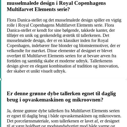
musselmalede design i Royal Copenhagens
Multifarvet Elements serie?
Flora Danica-stellet og det musselmalede design spiller en vigtig
rolle i Royal Copenhagens Multifarvet Elements serie. Flora
Danica-stellet er kendt for sine bølgende, takkede kanter, der
tilføjer en unik og genkendelig æstetik til tallerkenen. Det
musselmalede design, der er en klassiker inden for Royal
Copenhagen, indebærer fine blonder og blomstermotiver, der er
velkendte for mærket. Disse elementer af designet er blevet
overført til Multifarvet Elements serien for at bevare arven fra
fortiden og samtidig skabe et moderne udtryk. Tallerkenens
design giver en elegant kombination af tradition og innovation,
der skaber et unikt visuelt udtryk.
Er denne grønne dybe tallerken egnet til daglig
brug i opvaskemaskinen og mikroovnen?
Ja, denne grønne dybe tallerken fra Multifarvet Elements serien
er egnet til daglig brug i både opvaskemaskinen og mikroovnen.
Det porcelænsmateriale, som tallerkenen er lavet af, er designet
til at være holdbart og modstandsdygtigt mod både varme og