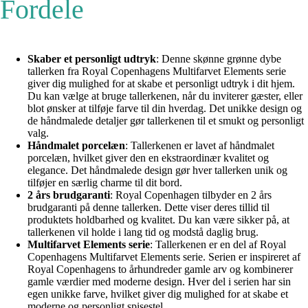
Fordele
Skaber et personligt udtryk
: Denne skønne grønne dybe
tallerken fra Royal Copenhagens Multifarvet Elements serie
giver dig mulighed for at skabe et personligt udtryk i dit hjem.
Du kan vælge at bruge tallerkenen, når du inviterer gæster, eller
blot ønsker at tilføje farve til din hverdag. Det unikke design og
de håndmalede detaljer gør tallerkenen til et smukt og personligt
valg.
Håndmalet porcelæn
: Tallerkenen er lavet af håndmalet
porcelæn, hvilket giver den en ekstraordinær kvalitet og
elegance. Det håndmalede design gør hver tallerken unik og
tilføjer en særlig charme til dit bord.
2 års brudgaranti
: Royal Copenhagen tilbyder en 2 års
brudgaranti på denne tallerken. Dette viser deres tillid til
produktets holdbarhed og kvalitet. Du kan være sikker på, at
tallerkenen vil holde i lang tid og modstå daglig brug.
Multifarvet Elements serie
: Tallerkenen er en del af Royal
Copenhagens Multifarvet Elements serie. Serien er inspireret af
Royal Copenhagens to århundreder gamle arv og kombinerer
gamle værdier med moderne design. Hver del i serien har sin
egen unikke farve, hvilket giver dig mulighed for at skabe et
moderne og personligt spisestel.