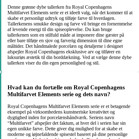
Denne grønne dybe tallerken fra Royal Copenhagens
Multifarvet Elements serie er et ideelt valg, når det kommer til at
skabe et personligt udtryk og tilføje farve til hverdagen.
Tallerkenens smukke design og farve vil bringe en fornemmelse
af levende energi til din spiseoplevelse. Du kan bruge
tallerkenen som en stilfuld måde at imponere dine gæster på
eller bare tilføje en sjov og farverig dimension til dine egne
måltider. Det håndmalede porcelæn og detaljerne i designet
afspejler Royal Copenhagens eksklusive arv og tilfører en
luksuriøs æstetik til din borddækning. Ved at vælge denne dybe
tallerken viser du din egen personlighed og stil.
Hvad kan du fortælle om Royal Copenhagens
Multifarvet Elements serie og dets navn?
Royal Copenhagens Multifarvet Elements serie er et betagende
eksempel på virksomhedens kunstneriske kreativitet og
dygtighed inden for porcelænshåndværk. Seriens navn
“Multifarvet” afspejler det faktum, at hver del i serien har sin
egen unikke farve. Dette giver dig mulighed for at skabe et
moderne og iøjnefaldende spisestel baseret på dine personlige