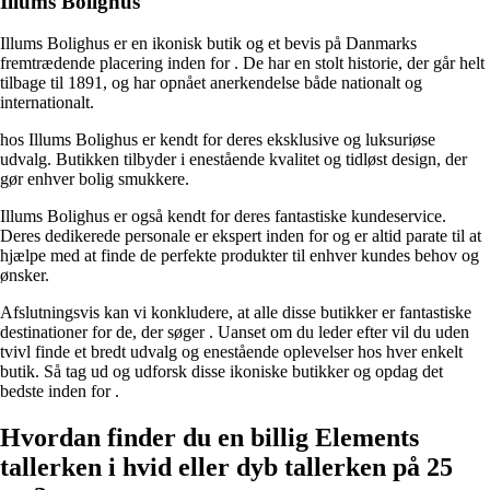
Illums Bolighus
Illums Bolighus er en ikonisk butik og et bevis på Danmarks
fremtrædende placering inden for
. De har en stolt historie, der går helt
tilbage til 1891, og har opnået anerkendelse både nationalt og
internationalt.
hos Illums Bolighus er kendt for deres eksklusive og luksuriøse
udvalg. Butikken tilbyder
i enestående kvalitet og tidløst design, der
gør enhver bolig smukkere.
Illums Bolighus er også kendt for deres fantastiske kundeservice.
Deres dedikerede personale er ekspert inden for
og er altid parate til at
hjælpe med at finde de perfekte produkter til enhver kundes behov og
ønsker.
Afslutningsvis kan vi konkludere, at alle disse butikker er fantastiske
destinationer for de, der søger
. Uanset om du leder efter
vil du uden
tvivl finde et bredt udvalg og enestående oplevelser hos hver enkelt
butik. Så tag ud og udforsk disse ikoniske butikker og opdag det
bedste inden for
.
Hvordan finder du en billig Elements
tallerken i hvid eller dyb tallerken på 25