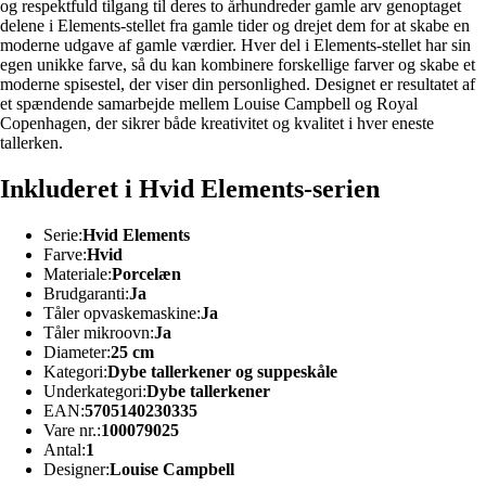
og respektfuld tilgang til deres to århundreder gamle arv genoptaget
delene i Elements-stellet fra gamle tider og drejet dem for at skabe en
moderne udgave af gamle værdier. Hver del i Elements-stellet har sin
egen unikke farve, så du kan kombinere forskellige farver og skabe et
moderne spisestel, der viser din personlighed. Designet er resultatet af
et spændende samarbejde mellem Louise Campbell og Royal
Copenhagen, der sikrer både kreativitet og kvalitet i hver eneste
tallerken.
Inkluderet i Hvid Elements-serien
Serie:
Hvid Elements
Farve:
Hvid
Materiale:
Porcelæn
Brudgaranti:
Ja
Tåler opvaskemaskine:
Ja
Tåler mikroovn:
Ja
Diameter:
25 cm
Kategori:
Dybe tallerkener og suppeskåle
Underkategori:
Dybe tallerkener
EAN:
5705140230335
Vare nr.:
100079025
Antal:
1
Designer:
Louise Campbell