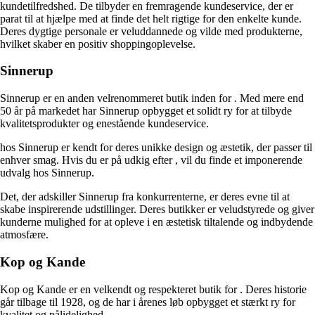
kundetilfredshed. De tilbyder en fremragende kundeservice, der er
parat til at hjælpe med at finde det helt rigtige
for den enkelte kunde.
Deres dygtige personale er veluddannede og vilde med produkterne,
hvilket skaber en positiv shoppingoplevelse.
Sinnerup
Sinnerup er en anden velrenommeret butik inden for
. Med mere end
50 år på markedet har Sinnerup opbygget et solidt ry for at tilbyde
kvalitetsprodukter og enestående kundeservice.
hos Sinnerup er kendt for deres unikke design og æstetik, der passer til
enhver smag. Hvis du er på udkig efter
, vil du finde et imponerende
udvalg hos Sinnerup.
Det, der adskiller Sinnerup fra konkurrenterne, er deres evne til at
skabe inspirerende udstillinger. Deres butikker er veludstyrede og giver
kunderne mulighed for at opleve
i en æstetisk tiltalende og indbydende
atmosfære.
Kop og Kande
Kop og Kande er en velkendt og respekteret butik for
. Deres historie
går tilbage til 1928, og de har i årenes løb opbygget et stærkt ry for
kvalitet og pålidelighed.