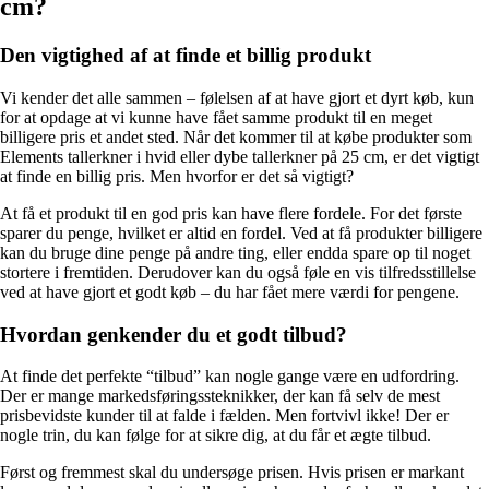
cm?
Den vigtighed af at finde et billig produkt
Vi kender det alle sammen – følelsen af at have gjort et dyrt køb, kun
for at opdage at vi kunne have fået samme produkt til en meget
billigere pris et andet sted. Når det kommer til at købe produkter som
Elements tallerkner i hvid eller dybe tallerkner på 25 cm, er det vigtigt
at finde en billig pris. Men hvorfor er det så vigtigt?
At få et produkt til en god pris kan have flere fordele. For det første
sparer du penge, hvilket er altid en fordel. Ved at få produkter billigere
kan du bruge dine penge på andre ting, eller endda spare op til noget
stortere i fremtiden. Derudover kan du også føle en vis tilfredsstillelse
ved at have gjort et godt køb – du har fået mere værdi for pengene.
Hvordan genkender du et godt tilbud?
At finde det perfekte “tilbud” kan nogle gange være en udfordring.
Der er mange markedsføringssteknikker, der kan få selv de mest
prisbevidste kunder til at falde i fælden. Men fortvivl ikke! Der er
nogle trin, du kan følge for at sikre dig, at du får et ægte tilbud.
Først og fremmest skal du undersøge prisen. Hvis prisen er markant