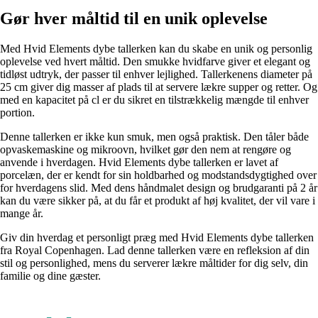
Gør hver måltid til en unik oplevelse
Med Hvid Elements dybe tallerken kan du skabe en unik og personlig
oplevelse ved hvert måltid. Den smukke hvidfarve giver et elegant og
tidløst udtryk, der passer til enhver lejlighed. Tallerkenens diameter på
25 cm giver dig masser af plads til at servere lækre supper og retter. Og
med en kapacitet på cl er du sikret en tilstrækkelig mængde til enhver
portion.
Denne tallerken er ikke kun smuk, men også praktisk. Den tåler både
opvaskemaskine og mikroovn, hvilket gør den nem at rengøre og
anvende i hverdagen. Hvid Elements dybe tallerken er lavet af
porcelæn, der er kendt for sin holdbarhed og modstandsdygtighed over
for hverdagens slid. Med dens håndmalet design og brudgaranti på 2 år
kan du være sikker på, at du får et produkt af høj kvalitet, der vil vare i
mange år.
Giv din hverdag et personligt præg med Hvid Elements dybe tallerken
fra Royal Copenhagen. Lad denne tallerken være en refleksion af din
stil og personlighed, mens du serverer lækre måltider for dig selv, din
familie og dine gæster.