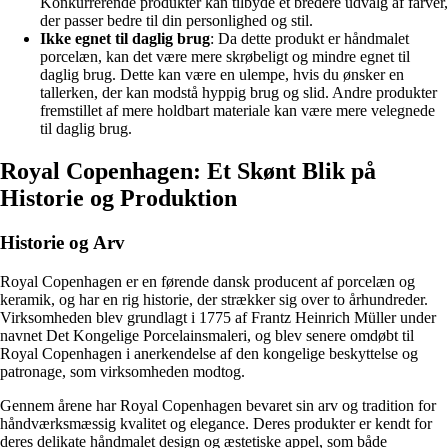
Konkurrerende produkter kan tilbyde et bredere udvalg af farver,
der passer bedre til din personlighed og stil.
Ikke egnet til daglig brug
: Da dette produkt er håndmalet
porcelæn, kan det være mere skrøbeligt og mindre egnet til
daglig brug. Dette kan være en ulempe, hvis du ønsker en
tallerken, der kan modstå hyppig brug og slid. Andre produkter
fremstillet af mere holdbart materiale kan være mere velegnede
til daglig brug.
Royal Copenhagen: Et Skønt Blik på
Historie og Produktion
Historie og Arv
Royal Copenhagen er en førende dansk producent af porcelæn og
keramik, og har en rig historie, der strækker sig over to århundreder.
Virksomheden blev grundlagt i 1775 af Frantz Heinrich Müller under
navnet Det Kongelige Porcelainsmaleri, og blev senere omdøbt til
Royal Copenhagen i anerkendelse af den kongelige beskyttelse og
patronage, som virksomheden modtog.
Gennem årene har Royal Copenhagen bevaret sin arv og tradition for
håndværksmæssig kvalitet og elegance. Deres produkter er kendt for
deres delikate håndmalet design og æstetiske appel, som både