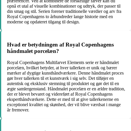
præferencer. Ved at kombinere de forskellige farver kan du
opnå et utal af visuelle kombinationer og udtryk, der passer til
din smag og stil. Serien forener traditionelle værdier og arv fra
Royal Copenhagens to århundreder lange historie med en
moderne og opdateret tilgang til design.
Hvad er betydningen af ​​Royal Copenhagens
håndmalet porcelæn?
Royal Copenhagens Multifarvet Elements serie er håndmalet
porcelæn, hvilket betyder, at hver tallerken er unik og bærer
mærker af dygtige kunsthåndværkere. Denne håndmalet proces
gør hver tallerken til et kunstværk i sig selv. Det tilføjer en
autentisk og eksklusiv stemning til produktet og gør det til en
ægte samlergenstand. Håndmalet porcelæn er en ældre tradition,
der er blevet bevaret og videreført af Royal Copenhagens
eksperthåndværkere. Dette er med til at give tallerkenerne en
exceptionel kvalitet og skønhed, der vil blive værdsat i mange
år fremover.