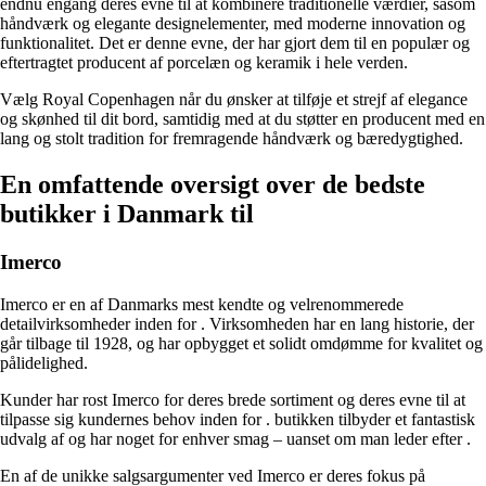
endnu engang deres evne til at kombinere traditionelle værdier, såsom
håndværk og elegante designelementer, med moderne innovation og
funktionalitet. Det er denne evne, der har gjort dem til en populær og
eftertragtet producent af porcelæn og keramik i hele verden.
Vælg Royal Copenhagen når du ønsker at tilføje et strejf af elegance
og skønhed til dit bord, samtidig med at du støtter en producent med en
lang og stolt tradition for fremragende håndværk og bæredygtighed.
En omfattende oversigt over de bedste
butikker i Danmark til
Imerco
Imerco er en af ​​Danmarks mest kendte og velrenommerede
detailvirksomheder inden for
. Virksomheden har en lang historie, der
går tilbage til 1928, og har opbygget et solidt omdømme for kvalitet og
pålidelighed.
Kunder har rost Imerco for deres brede sortiment og deres evne til at
tilpasse sig kundernes behov inden for
. butikken tilbyder et fantastisk
udvalg af
og har noget for enhver smag – uanset om man leder efter
.
En af de unikke salgsargumenter ved Imerco er deres fokus på