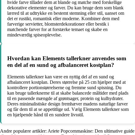
hvide farve tillader dem at blande og matche med forskellige
dekorative elementer og farver. Du kan bruge dem som blank
lærred til at udtrykke en bestemt stemning eller stil, uanset om
det er rustikt, romantisk eller moderne. Kombiner dem med
farverige servietter, blomsterdekorationer eller bestik i
matchende farver for at forstærke temaet og skabe en
mindeværdig spiseoplevelse.
Hvordan kan Elements tallerkner anvendes som
en del af en sund og afbalanceret kostplan?
Elements tallerkner kan være en nyttig del af en sund og
afbalanceret kostplan. Deres størrelse på 25 cm hjælper med at
kontrollere portionstørrelserne og fremme sund spisning. Du
kan bruge tallerknerne til at skabe balancede måltider med plads
til en passende mængde af grøntsager, protein og kulhydrater.
Deres minimalistiske design fremhæver madens naturlige farver
og får dem til at se appetitlige ud. Vælg Elements tallerkner som
en hjælpende hånd til en sundere livsstil.
Andre populære artikler:
Ariete Popcornmaskine: Den ultimative guide