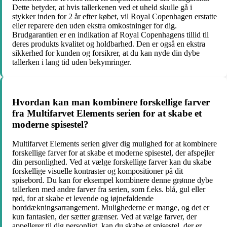
Dette betyder, at hvis tallerkenen ved et uheld skulle gå i
stykker inden for 2 år efter købet, vil Royal Copenhagen erstatte
eller reparere den uden ekstra omkostninger for dig.
Brudgarantien er en indikation af Royal Copenhagens tillid til
deres produkts kvalitet og holdbarhed. Den er også en ekstra
sikkerhed for kunden og forsikrer, at du kan nyde din dybe
tallerken i lang tid uden bekymringer.
Hvordan kan man kombinere forskellige farver
fra Multifarvet Elements serien for at skabe et
moderne spisestel?
Multifarvet Elements serien giver dig mulighed for at kombinere
forskellige farver for at skabe et moderne spisestel, der afspejler
din personlighed. Ved at vælge forskellige farver kan du skabe
forskellige visuelle kontraster og kompositioner på dit
spisebord. Du kan for eksempel kombinere denne grønne dybe
tallerken med andre farver fra serien, som f.eks. blå, gul eller
rød, for at skabe et levende og iøjnefaldende
borddækningsarrangement. Mulighederne er mange, og det er
kun fantasien, der sætter grænser. Ved at vælge farver, der
appellerer til dig personligt, kan du skabe et spisestel, der er