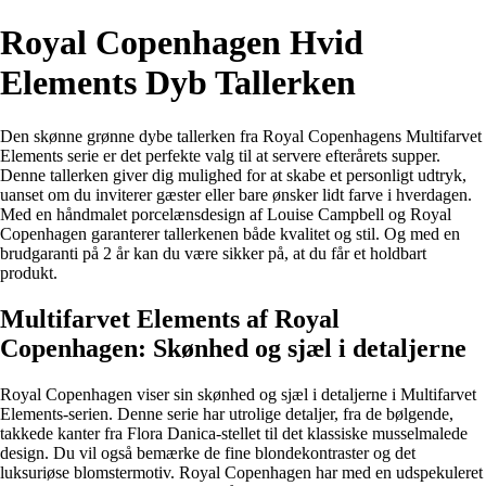
Royal Copenhagen Hvid
Elements Dyb Tallerken
Den skønne grønne dybe tallerken fra Royal Copenhagens Multifarvet
Elements serie er det perfekte valg til at servere efterårets supper.
Denne tallerken giver dig mulighed for at skabe et personligt udtryk,
uanset om du inviterer gæster eller bare ønsker lidt farve i hverdagen.
Med en håndmalet porcelænsdesign af Louise Campbell og Royal
Copenhagen garanterer tallerkenen både kvalitet og stil. Og med en
brudgaranti på 2 år kan du være sikker på, at du får et holdbart
produkt.
Multifarvet Elements af Royal
Copenhagen: Skønhed og sjæl i detaljerne
Royal Copenhagen viser sin skønhed og sjæl i detaljerne i Multifarvet
Elements-serien. Denne serie har utrolige detaljer, fra de bølgende,
takkede kanter fra Flora Danica-stellet til det klassiske musselmalede
design. Du vil også bemærke de fine blondekontraster og det
luksuriøse blomstermotiv. Royal Copenhagen har med en udspekuleret