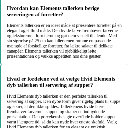
Hvordan kan Elements tallerken berige
serveringen af forretter?
Elements tallerken er en ideel måde at præsentere forretter på en
elegant og stilfuld måde. Den hvide farve fremhæver farverne
og teksturerne i forretterne og gør dem visuelt tiltalende. Med
sin størrelse på 25 cm kan tallerkenen rumme en passende
mængde af forskellige forretter, fra lækre salater til delikate
canapéer. Elements tallerken vil øjeblikkeligt løfte
præsentationen og vække appetitten hos dine gæster.
Hvad er fordelene ved at vælge Hvid Elements
dyb tallerken til servering af supper?
Hvid Elements dyb tallerken er den perfekte tallerken til
servering af supper. Den dybe form giver rigelig plads til suppe
og sikrer, at den ikke spildes. Tallerkenens hvide farve
fremhæver farverne i suppen og skaber en indbydende
præsentation. Den porcelænsbelagte overflade holder suppen
varm i længere tid, så du kan nyde hver eneste skefuld. Vælg
Hvid Elements dyb tallerken for en elegant og praktisk