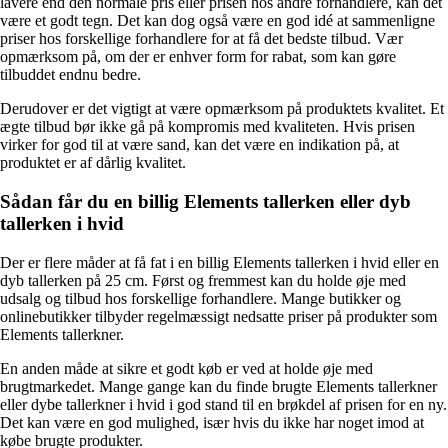
lavere end den normale pris eller prisen hos andre forhandlere, kan det
være et godt tegn. Det kan dog også være en god idé at sammenligne
priser hos forskellige forhandlere for at få det bedste tilbud. Vær
opmærksom på, om der er enhver form for rabat, som kan gøre
tilbuddet endnu bedre.
Derudover er det vigtigt at være opmærksom på produktets kvalitet. Et
ægte tilbud bør ikke gå på kompromis med kvaliteten. Hvis prisen
virker for god til at være sand, kan det være en indikation på, at
produktet er af dårlig kvalitet.
Sådan får du en billig Elements tallerken eller dyb
tallerken i hvid
Der er flere måder at få fat i en billig Elements tallerken i hvid eller en
dyb tallerken på 25 cm. Først og fremmest kan du holde øje med
udsalg og tilbud hos forskellige forhandlere. Mange butikker og
onlinebutikker tilbyder regelmæssigt nedsatte priser på produkter som
Elements tallerkner.
En anden måde at sikre et godt køb er ved at holde øje med
brugtmarkedet. Mange gange kan du finde brugte Elements tallerkner
eller dybe tallerkner i hvid i god stand til en brøkdel af prisen for en ny.
Det kan være en god mulighed, især hvis du ikke har noget imod at
købe brugte produkter.