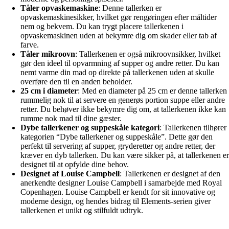
Tåler opvaskemaskine
: Denne tallerken er
opvaskemaskinesikker, hvilket gør rengøringen efter måltider
nem og bekvem. Du kan trygt placere tallerkenen i
opvaskemaskinen uden at bekymre dig om skader eller tab af
farve.
Tåler mikroovn
: Tallerkenen er også mikroovnsikker, hvilket
gør den ideel til opvarmning af supper og andre retter. Du kan
nemt varme din mad op direkte på tallerkenen uden at skulle
overføre den til en anden beholder.
25 cm i diameter
: Med en diameter på 25 cm er denne tallerken
rummelig nok til at servere en generøs portion suppe eller andre
retter. Du behøver ikke bekymre dig om, at tallerkenen ikke kan
rumme nok mad til dine gæster.
Dybe tallerkener og suppeskåle kategori
: Tallerkenen tilhører
kategorien “Dybe tallerkener og suppeskåle”. Dette gør den
perfekt til servering af supper, gryderetter og andre retter, der
kræver en dyb tallerken. Du kan være sikker på, at tallerkenen er
designet til at opfylde dine behov.
Designet af Louise Campbell
: Tallerkenen er designet af den
anerkendte designer Louise Campbell i samarbejde med Royal
Copenhagen. Louise Campbell er kendt for sit innovative og
moderne design, og hendes bidrag til Elements-serien giver
tallerkenen et unikt og stilfuldt udtryk.