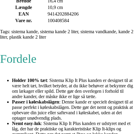
Bredde
16,4 cm
Længde
10,9 cm
EAN
9414202884206
Vare nr.
100408584
Tags: sistema kande, sistema kande 2 liter, sistema vandkande, kande 2
liter, plastik kande 2 liter
Fordele
Holder 100% tæt
: Sistema Klip It Plus kanden er designet til at
være helt tæt, hvilket betyder, at du ikke behøver at bekymre dig
om lækager eller spild. Dette gør den overlegen i forhold til
andre kander, der måske ikke er lige så tætte.
Passer i køleskabslågen
: Denne kande er specielt designet til at
passe perfekt i køleskabslågen. Dette gør det nemt og praktisk at
opbevare din juice eller saftevand i køleskabet, uden at det
optager unødvendig plads.
Nemt easy-luk
: Sistema Klip It Plus kanden er udstyret med et
låg, der har de praktiske og karakteristiske Klip It-klips og