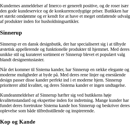
Kundernes anmeldelser af Imerco er generelt positive, og de roser især
den gode kundeservice og de konkurrencedygtige priser. Butikken har
et stærkt omdømme og er kendt for at have et meget omfattende udvalg
af produkter inden for husholdningsartikler.
Sinnerup
Sinnerup er en dansk designbutik, der har specialiseret sig i at tilbyde
æstetisk appellerende og funktionelle produkter til hjemmet. Med deres
unikke stil og kurateret sortiment er Sinnerup blevet et populært valg
blandt designentusiaster.
Når det kommer til Sistema kander, har Sinnerup en række elegante og
moderne muligheder at byde på. Med deres rene linjer og enestående
design passer disse kander perfekt ind i et moderne hjem. Sinnerup
prioriterer altid kvalitet, og deres Sistema kander er ingen undtagelse.
Kundeanmeldelser af Sinnerup hæfter sig ved butikkens høje
kvalitetsstandard og ekspertise inden for indretning. Mange kunder har
fundet deres foretrukne Sistema kande hos Sinnerup og beskriver deres
oplevelse som både tilfredsstillende og inspirerende.
Kop og Kande