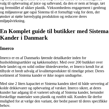
valg til opbevaring af juice og saftevand, da den er nem at bruge, tæt
og fremstillet af sikker plastik. Virksomhedens engagement i genbrug
og miljøansvar gør også Sistema til et fornuftigt valg for dem, der
ønsker at støtte bæredygtig produktion og reducere deres
miljøpåvirkning.
En Komplet guide til butikker med Sistema
Kander i Danmark
Imerco
Imerco er en af Danmarks førende detailkæder inden for
husholdningsartikler og køkkenudstyr. Med over 200 butikker over
hele landet og en solid online tilstedeværelse, er Imerco kendt for at
tilbyde et bredt udvalg af kvalitetsprodukter til rimelige priser. Deres
sortiment af Sistema kander er ikke nogen undtagelse.
Med sine 2 liters kapacitet er Sistema kanden ideel til både servering af
kolde drikkevarer og opbevaring af væsker. Imerco sikrer, at deres
kunder har adgang til et varieret udvalg af Sistema kander, herunder
forskellige materialer som plastik og rustfrit stål. Kunden får derfor
mulighed for at vælge den variant, der bedst passer til deres specifikke
behov.