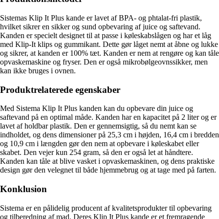
Sistemas Klip It Plus kande er lavet af BPA- og phtalat-fri plastik,
hvilket sikrer en sikker og sund opbevaring af juice og saftevand.
Kanden er specielt designet til at passe i køleskabslågen og har et låg
med Klip-It klips og gummikant. Dette gør låget nemt at åbne og lukke
og sikrer, at kanden er 100% tæt. Kanden er nem at rengøre og kan tåle
opvaskemaskine og fryser. Den er også mikrobølgeovnssikker, men
kan ikke bruges i ovnen.
Produktrelaterede egenskaber
Med Sistema Klip It Plus kanden kan du opbevare din juice og
saftevand på en optimal måde. Kanden har en kapacitet på 2 liter og er
lavet af holdbar plastik. Den er gennemsigtig, så du nemt kan se
indholdet, og dens dimensioner på 25,3 cm i højden, 16,4 cm i bredden
og 10,9 cm i længden gør den nem at opbevare i køleskabet eller
skabet. Den vejer kun 254 gram, så den er også let at håndtere.
Kanden kan tåle at blive vasket i opvaskemaskinen, og dens praktiske
design gør den velegnet til både hjemmebrug og at tage med på farten.
Konklusion
Sistema er en pålidelig producent af kvalitetsprodukter til opbevaring
og tilberedning af mad. Deres Klip It Plus kande er et fremragende