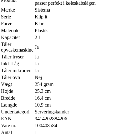
Produkt
passer perfekt i køleskabslågen
Mærke
Sistema
Serie
Klip it
Farve
Klar
Materiale
Plastik
Kapacitet
2 L
Tåler
Ja
opvaskemaskine
Tåler fryser
Ja
Inkl. Låg
Ja
Tåler mikroovn
Ja
Tåler ovn
Nej
Vægt
254 gram
Højde
25,3 cm
Bredde
16,4 cm
Længde
10,9 cm
Underkategori
Serveringskander
EAN
9414202884206
Vare nr.
100408584
Antal
1