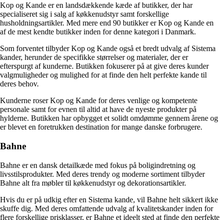
Kop og Kande er en landsdækkende kæde af butikker, der har
specialiseret sig i salg af køkkenudstyr samt forskellige
husholdningsartikler. Med mere end 90 butikker er Kop og Kande en
af de mest kendte butikker inden for denne kategori i Danmark.
Som forventet tilbyder Kop og Kande også et bredt udvalg af Sistema
kander, herunder de specifikke størrelser og materialer, der er
efterspurgt af kunderne. Butikken fokuserer på at give deres kunder
valgmuligheder og mulighed for at finde den helt perfekte kande til
deres behov.
Kunderne roser Kop og Kande for deres venlige og kompetente
personale samt for evnen til altid at have de nyeste produkter på
hylderne. Butikken har opbygget et solidt omdømme gennem årene og
er blevet en foretrukken destination for mange danske forbrugere.
Bahne
Bahne er en dansk detailkæde med fokus på boligindretning og
livsstilsprodukter. Med deres trendy og moderne sortiment tilbyder
Bahne alt fra møbler til køkkenudstyr og dekorationsartikler.
Hvis du er på udkig efter en Sistema kande, vil Bahne helt sikkert ikke
skuffe dig. Med deres omfattende udvalg af kvalitetskander inden for
flere forskellige prisklasser, er Bahne et ideelt sted at finde den perfekte