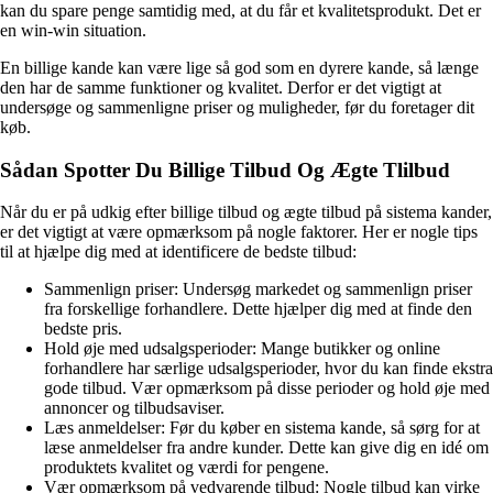
kan du spare penge samtidig med, at du får et kvalitetsprodukt. Det er
en win-win situation.
En billige kande kan være lige så god som en dyrere kande, så længe
den har de samme funktioner og kvalitet. Derfor er det vigtigt at
undersøge og sammenligne priser og muligheder, før du foretager dit
køb.
Sådan Spotter Du Billige Tilbud Og Ægte Tlilbud
Når du er på udkig efter billige tilbud og ægte tilbud på sistema kander,
er det vigtigt at være opmærksom på nogle faktorer. Her er nogle tips
til at hjælpe dig med at identificere de bedste tilbud:
Sammenlign priser: Undersøg markedet og sammenlign priser
fra forskellige forhandlere. Dette hjælper dig med at finde den
bedste pris.
Hold øje med udsalgsperioder: Mange butikker og online
forhandlere har særlige udsalgsperioder, hvor du kan finde ekstra
gode tilbud. Vær opmærksom på disse perioder og hold øje med
annoncer og tilbudsaviser.
Læs anmeldelser: Før du køber en sistema kande, så sørg for at
læse anmeldelser fra andre kunder. Dette kan give dig en idé om
produktets kvalitet og værdi for pengene.
Vær opmærksom på vedvarende tilbud: Nogle tilbud kan virke