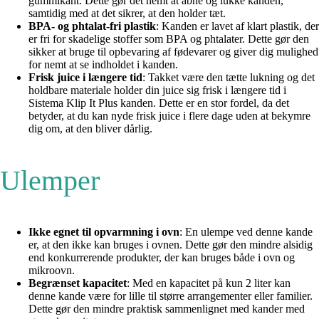
gummikant. Dette gør det nemt at åbne og lukke kanden,
samtidig med at det sikrer, at den holder tæt.
BPA- og phtalat-fri plastik
: Kanden er lavet af klart plastik, der
er fri for skadelige stoffer som BPA og phtalater. Dette gør den
sikker at bruge til opbevaring af fødevarer og giver dig mulighed
for nemt at se indholdet i kanden.
Frisk juice i længere tid
: Takket være den tætte lukning og det
holdbare materiale holder din juice sig frisk i længere tid i
Sistema Klip It Plus kanden. Dette er en stor fordel, da det
betyder, at du kan nyde frisk juice i flere dage uden at bekymre
dig om, at den bliver dårlig.
Ulemper
Ikke egnet til opvarmning i ovn
: En ulempe ved denne kande
er, at den ikke kan bruges i ovnen. Dette gør den mindre alsidig
end konkurrerende produkter, der kan bruges både i ovn og
mikroovn.
Begrænset kapacitet
: Med en kapacitet på kun 2 liter kan
denne kande være for lille til større arrangementer eller familier.
Dette gør den mindre praktisk sammenlignet med kander med