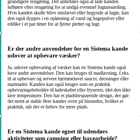
grundigere rengøring. Det anbefales også at lade kanden
lufttørre efter rengøring for at undgå eventuel fugtansamling.
Hvis kanden skulle blive misfarvet eller begynde at lugte, kan
den også dyppes i en opløsning af vand og bagepulver eller
eddike i et par timer for at fjerne pletter og lugt.
Er der andre anvendelser for en Sistema kande
udover at opbevare væsker?
Ja, udover opbevaring af væsker kan en Sistema kande også
have andre anvendelser. Den kan bruges til madlavning, f.eks.
til at opbevare og servere hjemmelavet saucer, dressinger eller
marinader. Kanden kan også bruges som en praktisk
opbevaringsbeholder til køleskabet eller fryseren, idet den tåler
lave temperaturer. Den har et pladsbesparende design, der gør
det nemt at stable flere kander oven på hinanden, hvilket er
praktisk, når der er behov for mere plads.
Er en Sistema kande egnet til udendørs
aktiviteter som camping eller havearbejde?