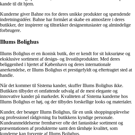
kande til dit hjem.
Kunderne giver Bahne ros for deres unikke produkter og spændende
indretningsidéer. Bahne har formået at skabe en atmosfære i deres
butikker, der inspirerer og tiltrækker designentusiaster og almindelige
forbrugere.
Illums Bolighus
Illums Bolighus er en ikonisk butik, der er kendt for sit luksuriøse og
eksklusive sortiment af design- og livsstilsprodukter. Med deres
beliggenhed i hjertet af København og deres internationale
anerkendelse, er Illums Bolighus et prestigefyldt og eftertragtet sted at
handle.
Når det kommer til Sistema kander, skuffer Illums Bolighus ikke.
Butikken tilbyder et omfattende udvalg af de mest elegante og
innovative kander på markedet. Kvaliteten af ​​Sistema kanderne hos
Illums Bolighus er høj, og der tilbydes forskellige looks og materialer.
Kunder, der besøger Illums Bolighus, får en unik shoppingoplevelse
og professionel rådgivning fra butikkens kyndige personale.
Kundeanmeldelserne fremhæver ofte det fantastiske sortiment og
præsentationen af ​​produkterne samt den tårnhøje kvalitet, som
kunderne kan forvente af Illums Bolighus.