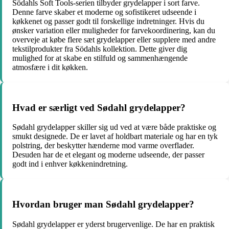
Södahls Soft Tools-serien tilbyder grydelapper i sort farve.
Denne farve skaber et moderne og sofistikeret udseende i
køkkenet og passer godt til forskellige indretninger. Hvis du
ønsker variation eller muligheder for farvekoordinering, kan du
overveje at købe flere sæt grydelapper eller supplere med andre
tekstilprodukter fra Södahls kollektion. Dette giver dig
mulighed for at skabe en stilfuld og sammenhængende
atmosfære i dit køkken.
Hvad er særligt ved Sødahl grydelapper?
Sødahl grydelapper skiller sig ud ved at være både praktiske og
smukt designede. De er lavet af holdbart materiale og har en tyk
polstring, der beskytter hænderne mod varme overflader.
Desuden har de et elegant og moderne udseende, der passer
godt ind i enhver køkkenindretning.
Hvordan bruger man Sødahl grydelapper?
Sødahl grydelapper er yderst brugervenlige. De har en praktisk