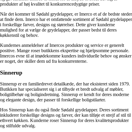
produkter af høj kvalitet til konkurrencedygtige priser.
Når det kommer til Sødahl grydelapper, er Imerco et af de bedste steder
at finde dem. Imerco har et omfattende sortiment af Sødahl grydelapper
i forskellige farver, designs og størrelser. Dette giver kunderne
mulighed for at vælge de grydelapper, der passer bedst til deres
køkkenstil og behov.
Kundernes anmeldelser af Imercos produkter og service er generelt
positive. Mange roser butikkens ekspertise og hjælpsomme personale.
Imercos evne til at imødekomme kunders individuelle behov og ønsker
er noget, der skiller dem ud fra konkurrenterne.
Sinnerup
Sinnerup er en familiedrevet detailkæde, der har eksisteret siden 1979.
Butikken har specialiseret sig i at tilbyde et bredt udvalg af møbler,
boligtilbehør og boligindretning. Sinnerup er kendt for deres moderne
og elegante design, der passer til forskellige boligstilarter.
Hos Sinnerup kan du også finde Sødahl grydelapper. Deres sortiment
inkluderer forskellige designs og farver, der kan tilføje et strejf af stil til
ethvert køkken. Kunderne roser Sinnerup for deres kvalitetsprodukter
og stilfulde udvalg.