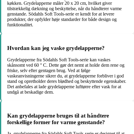
køkken. Grydelapperne måler 20 x 20 cm, hvilket giver
tilstrækkelig dækning og beskyttelse, når du håndterer varme
genstande. Södahls Soft Tools-serie er kendt for at levere
produkter, der opfylder høje standarder for både design og
funktionalitet.
Hvordan kan jeg vaske grydelapperne?
Grydelapperne fra Södahls Soft Tools-serie kan vaskes
skånsomt ved 60 ° C. Dette gør det nemt at holde dem rene og
friske, selv efter gentagen brug. Ved at følge
vaskeanvisningerne sikrer du, at grydelapperne forbliver i god
stand og opretholder deres blødhed og beskyttende egenskaber.
Det anbefales at lade grydelapperne lufttørre efter vask for at
undgå at beskadige dem.
Kan grydelapperne bruges til at håndtere
forskellige former for varme genstande?
Ja, grydelapperne fra Södahls Soft Tools-serie er designet til at