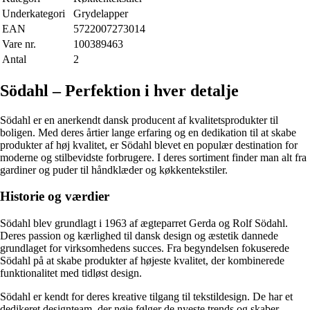
Underkategori
Grydelapper
EAN
5722007273014
Vare nr.
100389463
Antal
2
Södahl – Perfektion i hver detalje
Södahl er en anerkendt dansk producent af kvalitetsprodukter til
boligen. Med deres årtier lange erfaring og en dedikation til at skabe
produkter af høj kvalitet, er Södahl blevet en populær destination for
moderne og stilbevidste forbrugere. I deres sortiment finder man alt fra
gardiner og puder til håndklæder og køkkentekstiler.
Historie og værdier
Södahl blev grundlagt i 1963 af ægteparret Gerda og Rolf Södahl.
Deres passion og kærlighed til dansk design og æstetik dannede
grundlaget for virksomhedens succes. Fra begyndelsen fokuserede
Södahl på at skabe produkter af højeste kvalitet, der kombinerede
funktionalitet med tidløst design.
Södahl er kendt for deres kreative tilgang til tekstildesign. De har et
dedikeret designteam, der nøje følger de nyeste trends og skaber