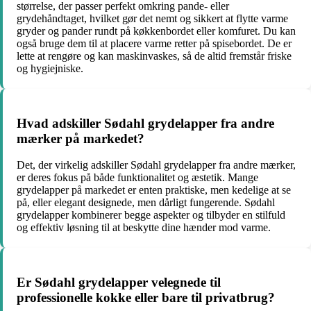
størrelse, der passer perfekt omkring pande- eller
grydehåndtaget, hvilket gør det nemt og sikkert at flytte varme
gryder og pander rundt på køkkenbordet eller komfuret. Du kan
også bruge dem til at placere varme retter på spisebordet. De er
lette at rengøre og kan maskinvaskes, så de altid fremstår friske
og hygiejniske.
Hvad adskiller Sødahl grydelapper fra andre
mærker på markedet?
Det, der virkelig adskiller Sødahl grydelapper fra andre mærker,
er deres fokus på både funktionalitet og æstetik. Mange
grydelapper på markedet er enten praktiske, men kedelige at se
på, eller elegant designede, men dårligt fungerende. Sødahl
grydelapper kombinerer begge aspekter og tilbyder en stilfuld
og effektiv løsning til at beskytte dine hænder mod varme.
Er Sødahl grydelapper velegnede til
professionelle kokke eller bare til privatbrug?