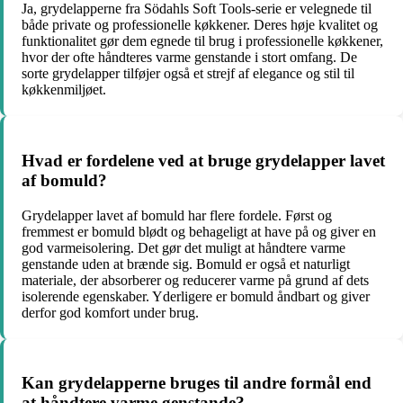
Ja, grydelapperne fra Södahls Soft Tools-serie er velegnede til
både private og professionelle køkkener. Deres høje kvalitet og
funktionalitet gør dem egnede til brug i professionelle køkkener,
hvor der ofte håndteres varme genstande i stort omfang. De
sorte grydelapper tilføjer også et strejf af elegance og stil til
køkkenmiljøet.
Hvad er fordelene ved at bruge grydelapper lavet
af bomuld?
Grydelapper lavet af bomuld har flere fordele. Først og
fremmest er bomuld blødt og behageligt at have på og giver en
god varmeisolering. Det gør det muligt at håndtere varme
genstande uden at brænde sig. Bomuld er også et naturligt
materiale, der absorberer og reducerer varme på grund af dets
isolerende egenskaber. Yderligere er bomuld åndbart og giver
derfor god komfort under brug.
Kan grydelapperne bruges til andre formål end
at håndtere varme genstande?