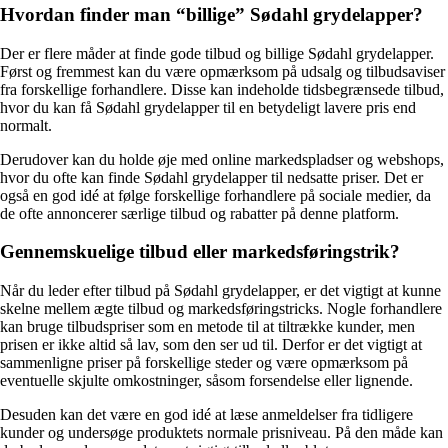
Hvordan finder man “billige” Sødahl grydelapper?
Der er flere måder at finde gode tilbud og billige Sødahl grydelapper.
Først og fremmest kan du være opmærksom på udsalg og tilbudsaviser
fra forskellige forhandlere. Disse kan indeholde tidsbegrænsede tilbud,
hvor du kan få Sødahl grydelapper til en betydeligt lavere pris end
normalt.
Derudover kan du holde øje med online markedspladser og webshops,
hvor du ofte kan finde Sødahl grydelapper til nedsatte priser. Det er
også en god idé at følge forskellige forhandlere på sociale medier, da
de ofte annoncerer særlige tilbud og rabatter på denne platform.
Gennemskuelige tilbud eller markedsføringstrik?
Når du leder efter tilbud på Sødahl grydelapper, er det vigtigt at kunne
skelne mellem ægte tilbud og markedsføringstricks. Nogle forhandlere
kan bruge tilbudspriser som en metode til at tiltrække kunder, men
prisen er ikke altid så lav, som den ser ud til. Derfor er det vigtigt at
sammenligne priser på forskellige steder og være opmærksom på
eventuelle skjulte omkostninger, såsom forsendelse eller lignende.
Desuden kan det være en god idé at læse anmeldelser fra tidligere
kunder og undersøge produktets normale prisniveau. På den måde kan