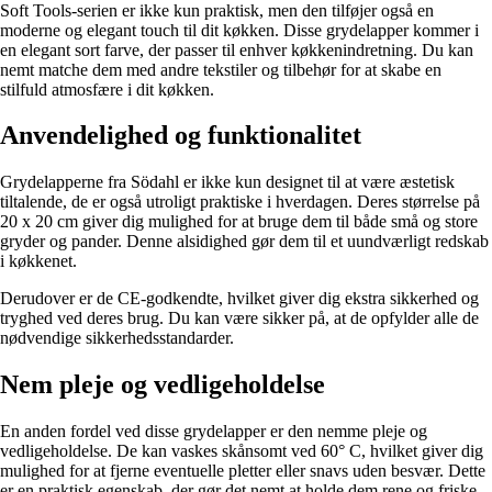
Soft Tools-serien er ikke kun praktisk, men den tilføjer også en
moderne og elegant touch til dit køkken. Disse grydelapper kommer i
en elegant sort farve, der passer til enhver køkkenindretning. Du kan
nemt matche dem med andre tekstiler og tilbehør for at skabe en
stilfuld atmosfære i dit køkken.
Anvendelighed og funktionalitet
Grydelapperne fra Södahl er ikke kun designet til at være æstetisk
tiltalende, de er også utroligt praktiske i hverdagen. Deres størrelse på
20 x 20 cm giver dig mulighed for at bruge dem til både små og store
gryder og pander. Denne alsidighed gør dem til et uundværligt redskab
i køkkenet.
Derudover er de CE-godkendte, hvilket giver dig ekstra sikkerhed og
tryghed ved deres brug. Du kan være sikker på, at de opfylder alle de
nødvendige sikkerhedsstandarder.
Nem pleje og vedligeholdelse
En anden fordel ved disse grydelapper er den nemme pleje og
vedligeholdelse. De kan vaskes skånsomt ved 60° C, hvilket giver dig
mulighed for at fjerne eventuelle pletter eller snavs uden besvær. Dette
er en praktisk egenskab, der gør det nemt at holde dem rene og friske