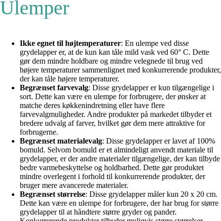
Ulemper
Ikke egnet til højtemperaturer
: En ulempe ved disse
grydelapper er, at de kun kan tåle mild vask ved 60° C. Dette
gør dem mindre holdbare og mindre velegnede til brug ved
højere temperaturer sammenlignet med konkurrerende produkter,
der kan tåle højere temperaturer.
Begrænset farvevalg
: Disse grydelapper er kun tilgængelige i
sort. Dette kan være en ulempe for forbrugere, der ønsker at
matche deres køkkenindretning eller have flere
farvevalgmuligheder. Andre produkter på markedet tilbyder et
bredere udvalg af farver, hvilket gør dem mere attraktive for
forbrugerne.
Begrænset materialevalg
: Disse grydelapper er lavet af 100%
bomuld. Selvom bomuld er et almindeligt anvendt materiale til
grydelapper, er der andre materialer tilgængelige, der kan tilbyde
bedre varmebeskyttelse og holdbarhed. Dette gør produktet
mindre overlegent i forhold til konkurrerende produkter, der
bruger mere avancerede materialer.
Begrænset størrelse
: Disse grydelapper måler kun 20 x 20 cm.
Dette kan være en ulempe for forbrugere, der har brug for større
grydelapper til at håndtere større gryder og pander.
Konkurrerende produkter tilbyder muligvis større størrelser,