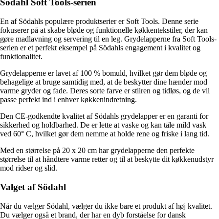
Södahl Soft Tools-serien
En af Södahls populære produktserier er Soft Tools. Denne serie
fokuserer på at skabe bløde og funktionelle køkkentekstiler, der kan
gøre madlavning og servering til en leg. Grydelapperne fra Soft Tools-
serien er et perfekt eksempel på Södahls engagement i kvalitet og
funktionalitet.
Grydelapperne er lavet af 100 % bomuld, hvilket gør dem bløde og
behagelige at bruge samtidig med, at de beskytter dine hænder mod
varme gryder og fade. Deres sorte farve er stilren og tidløs, og de vil
passe perfekt ind i enhver køkkenindretning.
Den CE-godkendte kvalitet af Södahls grydelapper er en garanti for
sikkerhed og holdbarhed. De er lette at vaske og kan tåle mild vask
ved 60° C, hvilket gør dem nemme at holde rene og friske i lang tid.
Med en størrelse på 20 x 20 cm har grydelapperne den perfekte
størrelse til at håndtere varme retter og til at beskytte dit køkkenudstyr
mod ridser og slid.
Valget af Södahl
Når du vælger Södahl, vælger du ikke bare et produkt af høj kvalitet.
Du vælger også et brand, der har en dyb forståelse for dansk