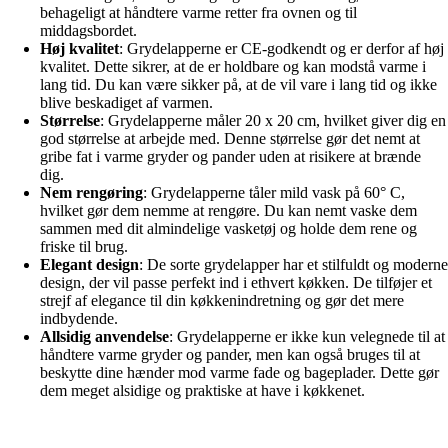
behageligt at håndtere varme retter fra ovnen og til
middagsbordet.
Høj kvalitet
: Grydelapperne er CE-godkendt og er derfor af høj
kvalitet. Dette sikrer, at de er holdbare og kan modstå varme i
lang tid. Du kan være sikker på, at de vil vare i lang tid og ikke
blive beskadiget af varmen.
Størrelse
: Grydelapperne måler 20 x 20 cm, hvilket giver dig en
god størrelse at arbejde med. Denne størrelse gør det nemt at
gribe fat i varme gryder og pander uden at risikere at brænde
dig.
Nem rengøring
: Grydelapperne tåler mild vask på 60° C,
hvilket gør dem nemme at rengøre. Du kan nemt vaske dem
sammen med dit almindelige vasketøj og holde dem rene og
friske til brug.
Elegant design
: De sorte grydelapper har et stilfuldt og moderne
design, der vil passe perfekt ind i ethvert køkken. De tilføjer et
strejf af elegance til din køkkenindretning og gør det mere
indbydende.
Allsidig anvendelse
: Grydelapperne er ikke kun velegnede til at
håndtere varme gryder og pander, men kan også bruges til at
beskytte dine hænder mod varme fade og bageplader. Dette gør
dem meget alsidige og praktiske at have i køkkenet.