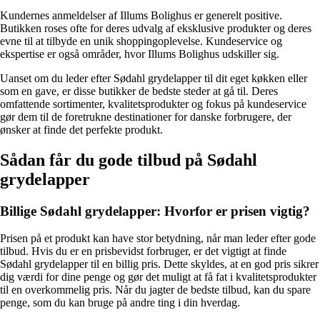
Kundernes anmeldelser af Illums Bolighus er generelt positive.
Butikken roses ofte for deres udvalg af eksklusive produkter og deres
evne til at tilbyde en unik shoppingoplevelse. Kundeservice og
ekspertise er også områder, hvor Illums Bolighus udskiller sig.
Uanset om du leder efter Sødahl grydelapper til dit eget køkken eller
som en gave, er disse butikker de bedste steder at gå til. Deres
omfattende sortimenter, kvalitetsprodukter og fokus på kundeservice
gør dem til de foretrukne destinationer for danske forbrugere, der
ønsker at finde det perfekte produkt.
Sådan får du gode tilbud på Sødahl
grydelapper
Billige Sødahl grydelapper: Hvorfor er prisen vigtig?
Prisen på et produkt kan have stor betydning, når man leder efter gode
tilbud. Hvis du er en prisbevidst forbruger, er det vigtigt at finde
Sødahl grydelapper til en billig pris. Dette skyldes, at en god pris sikrer
dig værdi for dine penge og gør det muligt at få fat i kvalitetsprodukter
til en overkommelig pris. Når du jagter de bedste tilbud, kan du spare
penge, som du kan bruge på andre ting i din hverdag.