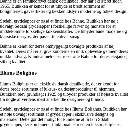
Bahne er en familiedrevet dansk detailkæde, der har eksisteret siden
1965. Butikken er kendt for at tilbyde et bredt sortiment af
boliginteriør, gaveartikler og køkkenudstyr i moderne og tidløst design.
Sødahl grydelapper er også at finde hos Bahne. Butikken har nøje
udvalgt Sødahl grydelapper i forskellige farver og mønstre for at
imødekomme forskellige køkkenstilarter. De tilbyder både moderne og
klassiske designs, der passer til enhver smag.
Bahne er kendt for deres omhyggeligt udvalgte produkter af høj
kvalitet. Deres mål er at give kunderne en unik oplevelse gennem deres
unikke udvalg. Kundeanmeldelser roser ofte Bahne for deres elegance,
stil og kvalitet.
Illums Bolighus
Illums Bolighus er en eksklusiv dansk detailkæde, der er kendt for
deres brede sortiment af luksus- og designprodukter til hjemmet.
Butikken blev grundlagt i 1925 og tilbyder produkter af højeste kvalitet
fra nogle af verdens mest anerkendte designere og brands.
Sødahl grydelapper er også at finde hos Illums Bolighus. Butikken har
et nøje udvalgt sortiment af grydelapper i eksklusive designs og
materialer. Dette gør det muligt for kunderne at få fat i Sødahl
grydelapper, der kombinerer funktionalitet med en luksuriøs følelse.