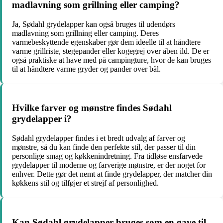
madlavning som grillning eller camping?
Ja, Sødahl grydelapper kan også bruges til udendørs
madlavning som grillning eller camping. Deres
varmebeskyttende egenskaber gør dem ideelle til at håndtere
varme grillriste, stegepander eller kogegrej over åben ild. De er
også praktiske at have med på campingture, hvor de kan bruges
til at håndtere varme gryder og pander over bål.
Hvilke farver og mønstre findes Sødahl
grydelapper i?
Sødahl grydelapper findes i et bredt udvalg af farver og
mønstre, så du kan finde den perfekte stil, der passer til din
personlige smag og køkkenindretning. Fra tidløse ensfarvede
grydelapper til moderne og farverige mønstre, er der noget for
enhver. Dette gør det nemt at finde grydelapper, der matcher din
køkkens stil og tilføjer et strejf af personlighed.
Kan Sødahl grydelapper bruges som en gave til