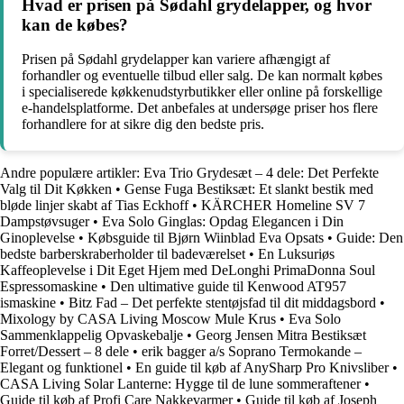
Hvad er prisen på Sødahl grydelapper, og hvor
kan de købes?
Prisen på Sødahl grydelapper kan variere afhængigt af
forhandler og eventuelle tilbud eller salg. De kan normalt købes
i specialiserede køkkenudstyrbutikker eller online på forskellige
e-handelsplatforme. Det anbefales at undersøge priser hos flere
forhandlere for at sikre dig den bedste pris.
Andre populære artikler:
Eva Trio Grydesæt – 4 dele: Det Perfekte
Valg til Dit Køkken
•
Gense Fuga Bestiksæt: Et slankt bestik med
bløde linjer skabt af Tias Eckhoff
•
KÄRCHER Homeline SV 7
Dampstøvsuger
•
Eva Solo Ginglas: Opdag Elegancen i Din
Ginoplevelse
•
Købsguide til Bjørn Wiinblad Eva Opsats
•
Guide: Den
bedste barberskraberholder til badeværelset
•
En Luksuriøs
Kaffeoplevelse i Dit Eget Hjem med DeLonghi PrimaDonna Soul
Espressomaskine
•
Den ultimative guide til Kenwood AT957
ismaskine
•
Bitz Fad – Det perfekte stentøjsfad til dit middagsbord
•
Mixology by CASA Living Moscow Mule Krus
•
Eva Solo
Sammenklappelig Opvaskebalje
•
Georg Jensen Mitra Bestiksæt
Forret/Dessert – 8 dele
•
erik bagger a/s Soprano Termokande –
Elegant og funktionel
•
En guide til køb af AnySharp Pro Knivsliber
•
CASA Living Solar Lanterne: Hygge til de lune sommeraftener
•
Guide til køb af Profi Care Nakkevarmer
•
Guide til køb af Joseph