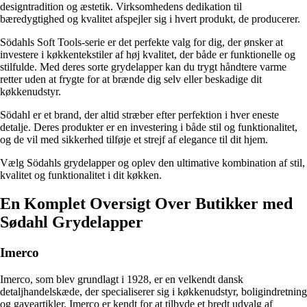
designtradition og æstetik. Virksomhedens dedikation til
bæredygtighed og kvalitet afspejler sig i hvert produkt, de producerer.
Södahls Soft Tools-serie er det perfekte valg for dig, der ønsker at
investere i køkkentekstiler af høj kvalitet, der både er funktionelle og
stilfulde. Med deres sorte grydelapper kan du trygt håndtere varme
retter uden at frygte for at brænde dig selv eller beskadige dit
køkkenudstyr.
Södahl er et brand, der altid stræber efter perfektion i hver eneste
detalje. Deres produkter er en investering i både stil og funktionalitet,
og de vil med sikkerhed tilføje et strejf af elegance til dit hjem.
Vælg Södahls grydelapper og oplev den ultimative kombination af stil,
kvalitet og funktionalitet i dit køkken.
En Komplet Oversigt Over Butikker med
Sødahl Grydelapper
Imerco
Imerco, som blev grundlagt i 1928, er en velkendt dansk
detaljhandelskæde, der specialiserer sig i køkkenudstyr, boligindretning
og gaveartikler. Imerco er kendt for at tilbyde et bredt udvalg af