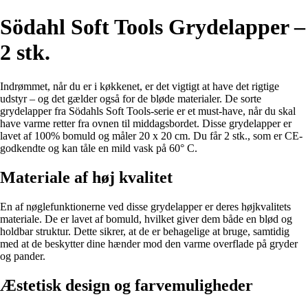
Södahl Soft Tools Grydelapper –
2 stk.
Indrømmet, når du er i køkkenet, er det vigtigt at have det rigtige
udstyr – og det gælder også for de bløde materialer. De sorte
grydelapper fra Södahls Soft Tools-serie er et must-have, når du skal
have varme retter fra ovnen til middagsbordet. Disse grydelapper er
lavet af 100% bomuld og måler 20 x 20 cm. Du får 2 stk., som er CE-
godkendte og kan tåle en mild vask på 60° C.
Materiale af høj kvalitet
En af nøglefunktionerne ved disse grydelapper er deres højkvalitets
materiale. De er lavet af bomuld, hvilket giver dem både en blød og
holdbar struktur. Dette sikrer, at de er behagelige at bruge, samtidig
med at de beskytter dine hænder mod den varme overflade på gryder
og pander.
Æstetisk design og farvemuligheder