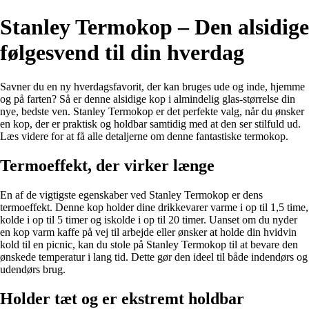
Stanley Termokop – Den alsidige
følgesvend til din hverdag
Savner du en ny hverdagsfavorit, der kan bruges ude og inde, hjemme
og på farten? Så er denne alsidige kop i almindelig glas-størrelse din
nye, bedste ven. Stanley Termokop er det perfekte valg, når du ønsker
en kop, der er praktisk og holdbar samtidig med at den ser stilfuld ud.
Læs videre for at få alle detaljerne om denne fantastiske termokop.
Termoeffekt, der virker længe
En af de vigtigste egenskaber ved Stanley Termokop er dens
termoeffekt. Denne kop holder dine drikkevarer varme i op til 1,5 time,
kolde i op til 5 timer og iskolde i op til 20 timer. Uanset om du nyder
en kop varm kaffe på vej til arbejde eller ønsker at holde din hvidvin
kold til en picnic, kan du stole på Stanley Termokop til at bevare den
ønskede temperatur i lang tid. Dette gør den ideel til både indendørs og
udendørs brug.
Holder tæt og er ekstremt holdbar