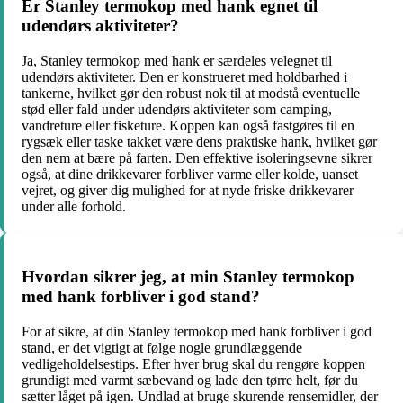
Er Stanley termokop med hank egnet til
udendørs aktiviteter?
Ja, Stanley termokop med hank er særdeles velegnet til
udendørs aktiviteter. Den er konstrueret med holdbarhed i
tankerne, hvilket gør den robust nok til at modstå eventuelle
stød eller fald under udendørs aktiviteter som camping,
vandreture eller fisketure. Koppen kan også fastgøres til en
rygsæk eller taske takket være dens praktiske hank, hvilket gør
den nem at bære på farten. Den effektive isoleringsevne sikrer
også, at dine drikkevarer forbliver varme eller kolde, uanset
vejret, og giver dig mulighed for at nyde friske drikkevarer
under alle forhold.
Hvordan sikrer jeg, at min Stanley termokop
med hank forbliver i god stand?
For at sikre, at din Stanley termokop med hank forbliver i god
stand, er det vigtigt at følge nogle grundlæggende
vedligeholdelsestips. Efter hver brug skal du rengøre koppen
grundigt med varmt sæbevand og lade den tørre helt, før du
sætter låget på igen. Undlad at bruge skurende rensemidler, der