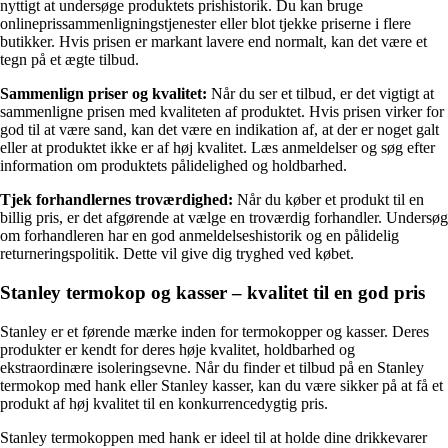
nyttigt at undersøge produktets prishistorik. Du kan bruge
onlineprissammenligningstjenester eller blot tjekke priserne i flere
butikker. Hvis prisen er markant lavere end normalt, kan det være et
tegn på et ægte tilbud.
Sammenlign priser og kvalitet:
Når du ser et tilbud, er det vigtigt at
sammenligne prisen med kvaliteten af produktet. Hvis prisen virker for
god til at være sand, kan det være en indikation af, at der er noget galt
eller at produktet ikke er af høj kvalitet. Læs anmeldelser og søg efter
information om produktets pålidelighed og holdbarhed.
Tjek forhandlernes troværdighed:
Når du køber et produkt til en
billig pris, er det afgørende at vælge en troværdig forhandler. Undersøg
om forhandleren har en god anmeldelseshistorik og en pålidelig
returneringspolitik. Dette vil give dig tryghed ved købet.
Stanley termokop og kasser – kvalitet til en god pris
Stanley er et førende mærke inden for termokopper og kasser. Deres
produkter er kendt for deres høje kvalitet, holdbarhed og
ekstraordinære isoleringsevne. Når du finder et tilbud på en Stanley
termokop med hank eller Stanley kasser, kan du være sikker på at få et
produkt af høj kvalitet til en konkurrencedygtig pris.
Stanley termokoppen med hank er ideel til at holde dine drikkevarer