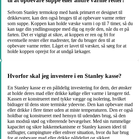
til at opbevare suppe eller andre varme retter?
Selvom Stanley termokop med hank primært er designet til
drikkevarer, kan den også bruges til at opbevare varme retter
som suppe. Koppen kan holde væske varm i op til 7 timer, så du
kan tage din yndlingssuppe med dig og nyde den, når du er på
farten. Det er vigtigt at sikre, at koppen er ren og fri for
eventuelle rester eller madrester, før du bruger den til at
opbevare varme retter. Låget er lavet til væsker, så sørg for at
holde koppen oprejst for at undgå lækager.
Hvorfor skal jeg investere i en Stanley kasse?
En Stanley kasse er en pålidelig investering for dem, der ønsker
at holde deres mad eller drikke kølige eller varme i længere tid.
Kassen er konstrueret med tykke vægge og isolering, hvilket
bidrager til dens store termiske ydeevne. Den kan opbevare mad
eller drikke i flere timer uden at miste temperaturen. Den er også
holdbar og konstrueret med hensyn til udendørs brug, så den
kan modstå stød og vibrerende bevægelser. Med sin rummelige
kapacitet og sikre lukkemekanisme er Stanley kassen ideel til
udflugter, campingture eller enhver situation, hvor du har brug
for at opbevare mad eller drikke pålideligt og sikkert.