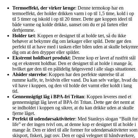
Termoeffekt, der virker længe
: Denne termokop har en
termoeffekt, der holder drikken varm i op til 1,5 time, kold i op
til 5 timer og iskold i op til 20 timer. Dette gør koppen ideel til
både varme og kolde drikke, uanset om du er på farten eller
derhjemme.
Holder tæt
: Koppen er designet til at holde tæt, så du ikke
behøver at bekymre dig om lækager eller spild. Dette gør den
perfekt til at have med i tasken eller bilen uden at skulle bekymre
dig om at den drypper eller spilder.
Ekstremt holdbart produkt
: Denne kop er lavet af rustfrit stål
og er ekstremt holdbar. Den er designet til at holde i mange år,
hvilket gør den til en pålidelig følgesvend i alle slags situationer.
Alsider størrelse
: Koppen har den perfekte størrelse til at
rumme kaffe, te, hvidvin eller vand. Du kan selv vælge, hvad du
vil have i koppen, og den vil holde det varmt eller koldt i lang
tid.
Gennemsigtigt låg i BPA-fri Tritan
: Koppen leveres med et
gennemsigtigt låg lavet af BPA-fri Tritan. Dette gør det nemt at
se indholdet i koppen og sikrer, at du kan drikke uden at skulle
fjerne låget.
Perfekt til udendørsaktiviteter
: Med Stanleys slogan “Built for
life” er der ingen tvivl om, at denne kop er designet til at holde i
mange år. Den er ideel til alle former for udendørsaktiviteter som
skisport, fiskeri, jagt osv. Den er også velegnet til håndværkere,