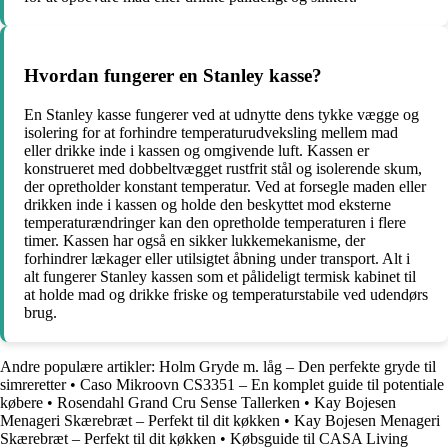
Hvordan fungerer en Stanley kasse?
En Stanley kasse fungerer ved at udnytte dens tykke vægge og
isolering for at forhindre temperaturudveksling mellem mad
eller drikke inde i kassen og omgivende luft. Kassen er
konstrueret med dobbeltvægget rustfrit stål og isolerende skum,
der opretholder konstant temperatur. Ved at forsegle maden eller
drikken inde i kassen og holde den beskyttet mod eksterne
temperaturændringer kan den opretholde temperaturen i flere
timer. Kassen har også en sikker lukkemekanisme, der
forhindrer lækager eller utilsigtet åbning under transport. Alt i
alt fungerer Stanley kassen som et pålideligt termisk kabinet til
at holde mad og drikke friske og temperaturstabile ved udendørs
brug.
Andre populære artikler:
Holm Gryde m. låg – Den perfekte gryde til
simreretter
•
Caso Mikroovn CS3351 – En komplet guide til potentiale
købere
•
Rosendahl Grand Cru Sense Tallerken
•
Kay Bojesen
Menageri Skærebræt – Perfekt til dit køkken
•
Kay Bojesen Menageri
Skærebræt – Perfekt til dit køkken
•
Købsguide til CASA Living