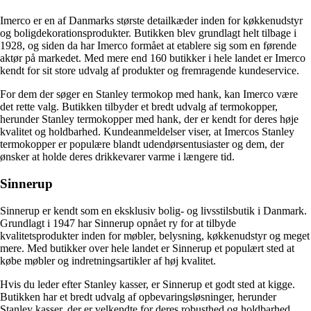
Imerco er en af Danmarks største detailkæder inden for køkkenudstyr
og boligdekorationsprodukter. Butikken blev grundlagt helt tilbage i
1928, og siden da har Imerco formået at etablere sig som en førende
aktør på markedet. Med mere end 160 butikker i hele landet er Imerco
kendt for sit store udvalg af produkter og fremragende kundeservice.
For dem der søger en Stanley termokop med hank, kan Imerco være
det rette valg. Butikken tilbyder et bredt udvalg af termokopper,
herunder Stanley termokopper med hank, der er kendt for deres høje
kvalitet og holdbarhed. Kundeanmeldelser viser, at Imercos Stanley
termokopper er populære blandt udendørsentusiaster og dem, der
ønsker at holde deres drikkevarer varme i længere tid.
Sinnerup
Sinnerup er kendt som en eksklusiv bolig- og livsstilsbutik i Danmark.
Grundlagt i 1947 har Sinnerup opnået ry for at tilbyde
kvalitetsprodukter inden for møbler, belysning, køkkenudstyr og meget
mere. Med butikker over hele landet er Sinnerup et populært sted at
købe møbler og indretningsartikler af høj kvalitet.
Hvis du leder efter Stanley kasser, er Sinnerup et godt sted at kigge.
Butikken har et bredt udvalg af opbevaringsløsninger, herunder
Stanley kasser, der er velkendte for deres robusthed og holdbarhed.