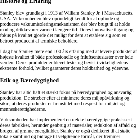
Historie og Erfaring
Stanley blev grundlagt i 1913 af William Stanley Jr. i Massachusetts,
USA. Virksomheden blev oprindeligt kendt for at opfinde og
producere vakuumisoleringsmekanismer, der blev brugt til at holde
mad og drikkevarer varme i længere tid. Deres innovative tilgang og
fokus på kvalitet gjorde det muligt for dem at etablere sig som en
betroet producent af termiske beholdere.
I dag har Stanley mere end 100 års erfaring med at levere produkter af
højeste kvalitet til både professionelle og friluftsentusiaster over hele
verden. Deres produkter er blevet testet og bevist i virkelighedens
ekstreme forhold, hvilket garanterer deres holdbarhed og ydeevne.
Etik og Bæredygtighed
Stanley har altid haft et stærkt fokus på bæredygtighed og ansvarlig
produktion. De stræber efter at minimere deres miljøpåvirkning og
sikre, at deres produkter er fremstillet med respekt for miljøet og
menneskerettighederne.
Virksomheden har implementeret en række bæredygtige praksisser i
deres fabrikker, herunder genbrug af materialer, reduktion af affald og
brugen af ​​grønne energikilder. Stanley er også dedikeret til at støtte
lokale samfund og bidrage til velgørende formål, der fremmer