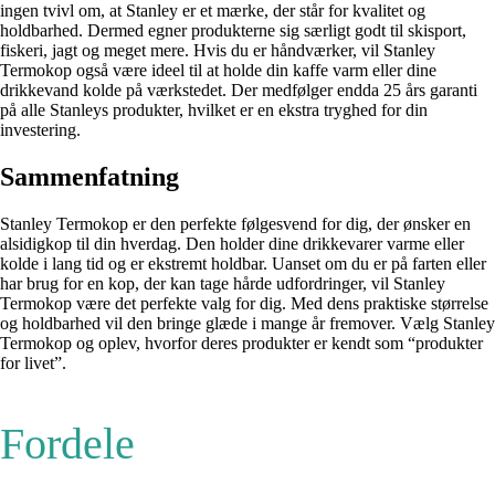
ingen tvivl om, at Stanley er et mærke, der står for kvalitet og
holdbarhed. Dermed egner produkterne sig særligt godt til skisport,
fiskeri, jagt og meget mere. Hvis du er håndværker, vil Stanley
Termokop også være ideel til at holde din kaffe varm eller dine
drikkevand kolde på værkstedet. Der medfølger endda 25 års garanti
på alle Stanleys produkter, hvilket er en ekstra tryghed for din
investering.
Sammenfatning
Stanley Termokop er den perfekte følgesvend for dig, der ønsker en
alsidigkop til din hverdag. Den holder dine drikkevarer varme eller
kolde i lang tid og er ekstremt holdbar. Uanset om du er på farten eller
har brug for en kop, der kan tage hårde udfordringer, vil Stanley
Termokop være det perfekte valg for dig. Med dens praktiske størrelse
og holdbarhed vil den bringe glæde i mange år fremover. Vælg Stanley
Termokop og oplev, hvorfor deres produkter er kendt som “produkter
for livet”.
Fordele