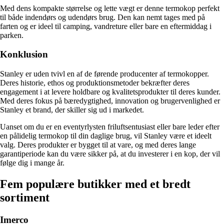
Med dens kompakte størrelse og lette vægt er denne termokop perfekt
til både indendørs og udendørs brug. Den kan nemt tages med på
farten og er ideel til camping, vandreture eller bare en eftermiddag i
parken.
Konklusion
Stanley er uden tvivl en af ​​de førende producenter af termokopper.
Deres historie, ethos og produktionsmetoder bekræfter deres
engagement i at levere holdbare og kvalitetsprodukter til deres kunder.
Med deres fokus på bæredygtighed, innovation og brugervenlighed er
Stanley et brand, der skiller sig ud i markedet.
Uanset om du er en eventyrlysten friluftsentusiast eller bare leder efter
en pålidelig termokop til din daglige brug, vil Stanley være et ideelt
valg. Deres produkter er bygget til at vare, og med deres lange
garantiperiode kan du være sikker på, at du investerer i en kop, der vil
følge dig i mange år.
Fem populære butikker med et bredt
sortiment
Imerco