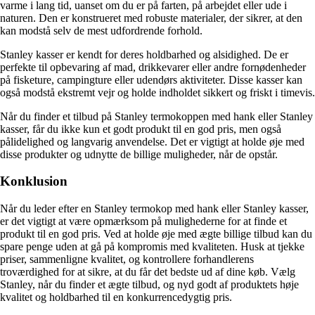
varme i lang tid, uanset om du er på farten, på arbejdet eller ude i
naturen. Den er konstrueret med robuste materialer, der sikrer, at den
kan modstå selv de mest udfordrende forhold.
Stanley kasser er kendt for deres holdbarhed og alsidighed. De er
perfekte til opbevaring af mad, drikkevarer eller andre fornødenheder
på fisketure, campingture eller udendørs aktiviteter. Disse kasser kan
også modstå ekstremt vejr og holde indholdet sikkert og friskt i timevis.
Når du finder et tilbud på Stanley termokoppen med hank eller Stanley
kasser, får du ikke kun et godt produkt til en god pris, men også
pålidelighed og langvarig anvendelse. Det er vigtigt at holde øje med
disse produkter og udnytte de billige muligheder, når de opstår.
Konklusion
Når du leder efter en Stanley termokop med hank eller Stanley kasser,
er det vigtigt at være opmærksom på mulighederne for at finde et
produkt til en god pris. Ved at holde øje med ægte billige tilbud kan du
spare penge uden at gå på kompromis med kvaliteten. Husk at tjekke
priser, sammenligne kvalitet, og kontrollere forhandlerens
troværdighed for at sikre, at du får det bedste ud af dine køb. Vælg
Stanley, når du finder et ægte tilbud, og nyd godt af produktets høje
kvalitet og holdbarhed til en konkurrencedygtig pris.