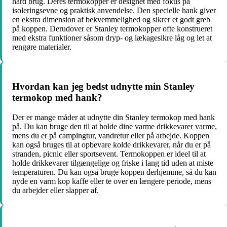
hård brug. Deres termokopper er designet med fokus på
isoleringsevne og praktisk anvendelse. Den specielle hank giver
en ekstra dimension af bekvemmelighed og sikrer et godt greb
på koppen. Derudover er Stanley termokopper ofte konstrueret
med ekstra funktioner såsom dryp- og lækagesikre låg og let at
rengøre materialer.
Hvordan kan jeg bedst udnytte min Stanley
termokop med hank?
Der er mange måder at udnytte din Stanley termokop med hank
på. Du kan bruge den til at holde dine varme drikkevarer varme,
mens du er på campingtur, vandretur eller på arbejde. Koppen
kan også bruges til at opbevare kolde drikkevarer, når du er på
stranden, picnic eller sportsevent. Termokoppen er ideel til at
holde drikkevarer tilgængelige og friske i lang tid uden at miste
temperaturen. Du kan også bruge koppen derhjemme, så du kan
nyde en varm kop kaffe eller te over en længere periode, mens
du arbejder eller slapper af.