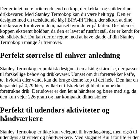
Der er intet mere irriterende end en kop, der lækker og spilder dine
drikkevarer. Med Stanley Termokop kan du være helt tryg. Den er
designet med en tætsluttende låg i BPA-fri Tritan, der sikrer, at dine
drikkevarer forbliver indeni, uanset hvor du er på farten. Desuden er
koppen ekstremt holdbar, da den er lavet af rustfrit stål, der er kendt for
sin slidstyrke. Du kan derfor regne med at have glæde af din Stanley
Termokop i mange år fremover.
Perfekt størrelse til enhver anledning
Stanley Termokop er praktisk designet i en alsidig størrelse, der passer
til forskellige behov og drikkevarer. Uanset om du foretrækker kaffe,
te, hvidvin eller vand, kan du bruge denne kop til det hele. Den har en
kapacitet på 0,29 liter, hvilket er tilstrækkeligt til at rumme din
foretrukne drik. Derudover er den let at håndtere og bære med sig, da
den kun vejer 226 gram og har kompakte dimensioner.
Perfekt til udendørs aktiviteter og
håndværkere
Stanley Termokop er ikke kun velegnet til hverdagsbrug, men også til
udendørs aktiviteter og håndværkere. Med sloganet Built for life er der