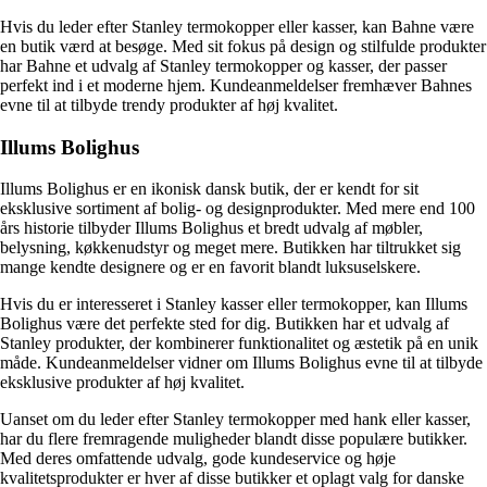
Hvis du leder efter Stanley termokopper eller kasser, kan Bahne være
en butik værd at besøge. Med sit fokus på design og stilfulde produkter
har Bahne et udvalg af Stanley termokopper og kasser, der passer
perfekt ind i et moderne hjem. Kundeanmeldelser fremhæver Bahnes
evne til at tilbyde trendy produkter af høj kvalitet.
Illums Bolighus
Illums Bolighus er en ikonisk dansk butik, der er kendt for sit
eksklusive sortiment af bolig- og designprodukter. Med mere end 100
års historie tilbyder Illums Bolighus et bredt udvalg af møbler,
belysning, køkkenudstyr og meget mere. Butikken har tiltrukket sig
mange kendte designere og er en favorit blandt luksuselskere.
Hvis du er interesseret i Stanley kasser eller termokopper, kan Illums
Bolighus være det perfekte sted for dig. Butikken har et udvalg af
Stanley produkter, der kombinerer funktionalitet og æstetik på en unik
måde. Kundeanmeldelser vidner om Illums Bolighus evne til at tilbyde
eksklusive produkter af høj kvalitet.
Uanset om du leder efter Stanley termokopper med hank eller kasser,
har du flere fremragende muligheder blandt disse populære butikker.
Med deres omfattende udvalg, gode kundeservice og høje
kvalitetsprodukter er hver af disse butikker et oplagt valg for danske