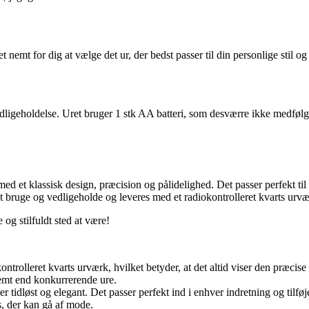
emt for dig at vælge det ur, der bedst passer til din personlige stil og
igeholdelse. Uret bruger 1 stk AA batteri, som desværre ikke medfølger
t klassisk design, præcision og pålidelighed. Det passer perfekt til en
 at bruge og vedligeholde og leveres med et radiokontrolleret kvarts urvær
 stilfuldt sted at være!
kontrolleret kvarts urværk, hvilket betyder, at det altid viser den præcis
vemt end konkurrerende ure.
 tidløst og elegant. Det passer perfekt ind i enhver indretning og tilføjer
, der kan gå af mode.