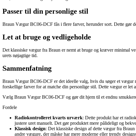
Passer til din personlige stil
Braun Vægur BC06-DCF fås i flere farver, herunder sort. Dette gør det n
Let at bruge og vedligeholde
Det klassiske vægur fra Braun er nemt at bruge og kræver minimal vedl
urets nøjagtige tid.
Sammenfatning
Braun Vægur BC06-DCF er det ideelle valg, hvis du søger et vægur med e
forskellige farver for at matche din personlige stil. Dette vægur er let
Vælg Braun Vægur BC06-DCF og gør dit hjem til et endnu smukkere og
Fordele
Radiokontrolleret kvarts urværk
: Dette produkt har et radio
justere uret manuelt. Det gør produktet mere pålideligt og bek
Klassisk design
: Det klassiske design af dette vægur fra Braun er
andre vægure, der måske har mere moderne eller trendy designs