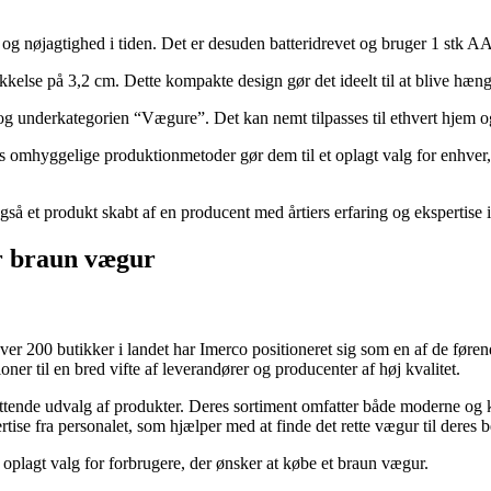
n og nøjagtighed i tiden. Det er desuden batteridrevet og bruger 1 stk A
else på 3,2 cm. Dette kompakte design gør det ideelt til at blive hæng
 underkategorien “Vægure”. Det kan nemt tilpasses til ethvert hjem og t
s omhyggelige produktionmetoder gør dem til et oplagt valg for enhver, 
gså et produkt skabt af en producent med årtiers erfaring og ekspertise 
er braun vægur
r 200 butikker i landet har Imerco positioneret sig som en af de føren
er til en bred vifte af leverandører og producenter af høj kvalitet.
tende udvalg af produkter. Deres sortiment omfatter både moderne og kl
ise fra personalet, som hjælper med at finde det rette vægur til deres 
oplagt valg for forbrugere, der ønsker at købe et braun vægur.