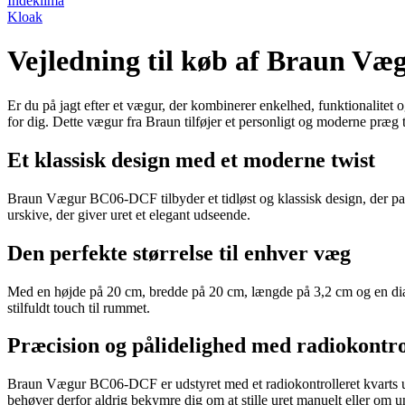
Indeklima
Kloak
Vejledning til køb af Braun V
Er du på jagt efter et vægur, der kombinerer enkelhed, funktionalitet
for dig. Dette vægur fra Braun tilføjer et personligt og moderne præg ti
Et klassisk design med et moderne twist
Braun Vægur BC06-DCF tilbyder et tidløst og klassisk design, der passe
urskive, der giver uret et elegant udseende.
Den perfekte størrelse til enhver væg
Med en højde på 20 cm, bredde på 20 cm, længde på 3,2 cm og en diam
stilfuldt touch til rummet.
Præcision og pålidelighed med radiokontro
Braun Vægur BC06-DCF er udstyret med et radiokontrolleret kvarts urv
behøver derfor aldrig bekymre dig om at stille uret manuelt eller om un