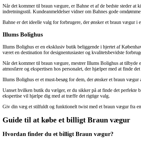
Når det kommer til braun vægure, er Bahne et af de bedste steder at ki
indretningsstil. Kundeanmeldelser vidner om Bahnes gode omdømme 
Bahne er det ideelle valg for forbrugere, der ønsker et braun vægur i et
Illums Bolighus
Illums Bolighus er en eksklusiv butik beliggende i hjertet af Københav
været en destination for designentusiaster og kvalitetsbevidste forbrug
Når det kommer til braun vægure, mestrer Illums Bolighus at tilbyde e
atmosfære og ekspertisen hos personalet, der hjælper med at finde det 
Illums Bolighus er et must-besøg for dem, der ønsker et braun vægur af h
Uanset hvilken butik du vælger, er du sikker på at finde det perfekte b
ekspertise vil hjælpe dig med at træffe det rigtige valg.
Giv din væg et stilfuldt og funktionelt twist med et braun vægur fra en
Guide til at købe et billigt Braun vægur
Hvordan finder du et billigt Braun vægur?