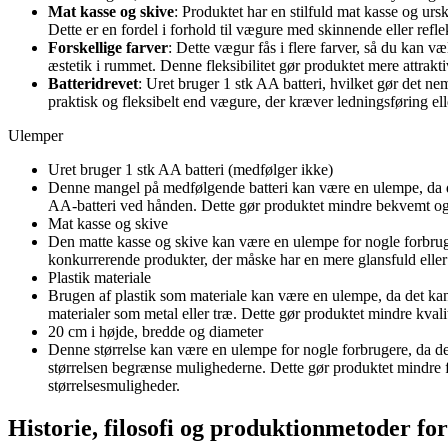
Mat kasse og skive
: Produktet har en stilfuld mat kasse og ursk
Dette er en fordel i forhold til vægure med skinnende eller refl
Forskellige farver
: Dette vægur fås i flere farver, så du kan v
æstetik i rummet. Denne fleksibilitet gør produktet mere attrakti
Batteridrevet
: Uret bruger 1 stk AA batteri, hvilket gør det ne
praktisk og fleksibelt end vægure, der kræver ledningsføring eller
Ulemper
Uret bruger 1 stk AA batteri (medfølger ikke)
Denne mangel på medfølgende batteri kan være en ulempe, da det 
AA-batteri ved hånden. Dette gør produktet mindre bekvemt og 
Mat kasse og skive
Den matte kasse og skive kan være en ulempe for nogle forbrug
konkurrerende produkter, der måske har en mere glansfuld eller s
Plastik materiale
Brugen af plastik som materiale kan være en ulempe, da det kan
materialer som metal eller træ. Dette gør produktet mindre kva
20 cm i højde, bredde og diameter
Denne størrelse kan være en ulempe for nogle forbrugere, da d
størrelsen begrænse mulighederne. Dette gør produktet mindre fl
størrelsesmuligheder.
Historie, filosofi og produktionmetoder fo