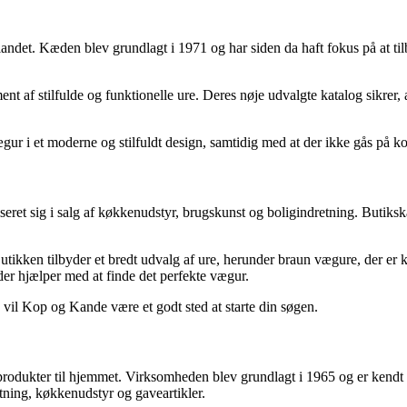
andet. Kæden blev grundlagt i 1971 og har siden da haft fokus på at ti
t af stilfulde og funktionelle ure. Deres nøje udvalgte katalog sikrer,
vægur i et moderne og stilfuldt design, samtidig med at der ikke gås på 
seret sig i salg af køkkenudstyr, brugskunst og boligindretning. Butiks
ikken tilbyder et bredt udvalg af ure, herunder braun vægure, der er k
er hjælper med at finde det perfekte vægur.
 vil Kop og Kande være et godt sted at starte din søgen.
ukter til hjemmet. Virksomheden blev grundlagt i 1965 og er kendt for 
tning, køkkenudstyr og gaveartikler.