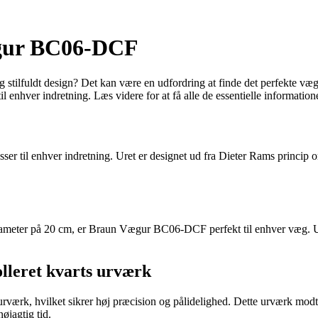
ægur BC06-DCF
 og stilfuldt design? Det kan være en udfordring at finde det perfekte
l enhver indretning. Læs videre for at få alle de essentielle informatione
r til enhver indretning. Uret er designet ud fra Dieter Rams princip om
eter på 20 cm, er Braun Vægur BC06-DCF perfekt til enhver væg. Uret k
lleret kvarts urværk
ærk, hvilket sikrer høj præcision og pålidelighed. Dette urværk modtag
øjagtig tid.