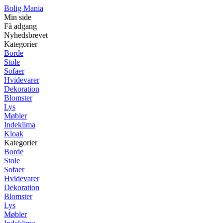
Bolig Mania
Min side
Få adgang
Nyhedsbrevet
Kategorier
Borde
Stole
Sofaer
Hvidevarer
Dekoration
Blomster
Lys
Møbler
Indeklima
Kloak
Kategorier
Borde
Stole
Sofaer
Hvidevarer
Dekoration
Blomster
Lys
Møbler