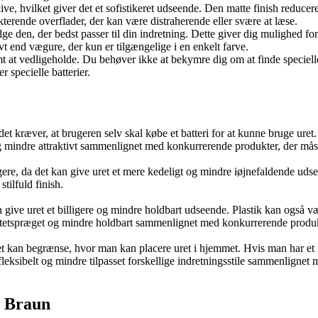
ive, hvilket giver det et sofistikeret udseende. Den matte finish reducere
ekterende overflader, der kan være distraherende eller svære at læse.
ælge den, der bedst passer til din indretning. Dette giver dig mulighed f
vt end vægure, der kun er tilgængelige i en enkelt farve.
mt at vedligeholde. Du behøver ikke at bekymre dig om at finde specielle
 specielle batterier.
kræver, at brugeren selv skal købe et batteri for at kunne bruge uret. 
mindre attraktivt sammenlignet med konkurrerende produkter, der måske
ere, da det kan give uret et mere kedeligt og mindre iøjnefaldende uds
tilfuld finish.
 give uret et billigere og mindre holdbart udseende. Plastik kan også 
litetspræget og mindre holdbart sammenlignet med konkurrerende produk
et kan begrænse, hvor man kan placere uret i hjemmet. Hvis man har et
eksibelt og mindre tilpasset forskellige indretningsstile sammenlignet 
r Braun