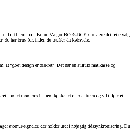
 vægur til dit hjem, men Braun Vægur BC06-DCF kan være det rette valg
r, du har brug for, inden du træffer dit købsvalg.
, at “godt design er diskret”. Det har en stilfuld mat kasse og
an let monteres i stuen, køkkenet eller entreen og vil tilføje et
er atomur-signaler, der holder uret i nøjagtig tidssynkronisering. Du