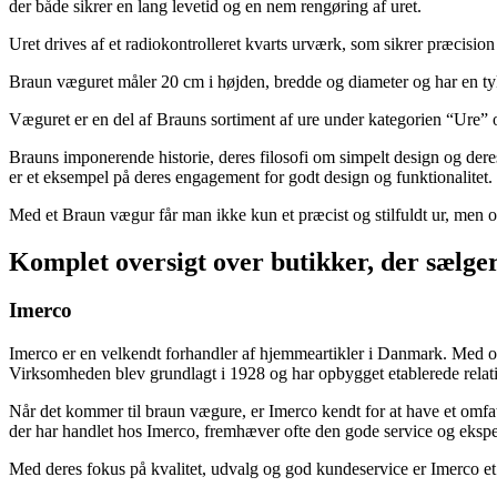
der både sikrer en lang levetid og en nem rengøring af uret.
Uret drives af et radiokontrolleret kvarts urværk, som sikrer præcisio
Braun væguret måler 20 cm i højden, bredde og diameter og har en tykk
Væguret er en del af Brauns sortiment af ure under kategorien “Ure” og
Brauns imponerende historie, deres filosofi om simpelt design og dere
er et eksempel på deres engagement for godt design og funktionalitet.
Med et Braun vægur får man ikke kun et præcist og stilfuldt ur, men o
Komplet oversigt over butikker, der sælg
Imerco
Imerco er en velkendt forhandler af hjemmeartikler i Danmark. Med ove
Virksomheden blev grundlagt i 1928 og har opbygget etablerede relation
Når det kommer til braun vægure, er Imerco kendt for at have et omfat
der har handlet hos Imerco, fremhæver ofte den gode service og ekspert
Med deres fokus på kvalitet, udvalg og god kundeservice er Imerco et 