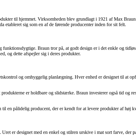
dukter til hjemmet. Virksomheden blev grundlagt i 1921 af Max Braun i
a etableret sig som en af de førende producenter inden for sit felt.
og funktionsdygtige. Braun tror på, at godt design er i det enkle og tidl
, og dette afspejler sig i deres produkter.
tskontrol og omhyggelig planlægning. Hver enhed er designet til at opfyl
t produkterne er holdbare og slidstærke. Braun investerer også tid og res
l en pålidelig producent, der er kendt for at levere produkter af høj k
ret er designet med en enkel og stilren urskive i mat sort farve, der pas