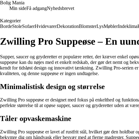
Bolig Mania
Min side
Få adgang
Nyhedsbrevet
Kategorier
Borde
Stole
Sofaer
Hvidevarer
Dekoration
Blomster
Lys
Møbler
Indeklima
Zwilling Pro Suppeøse – En uun
Supper, saucer og gryderetter er populære retter, der kræver enkel opø
suppeøse kan du nøjes med et enkelt redskab, der gør det nemt og bekve
kendt for tidsløst design og innovativt tænkning. Zwilling Pro-serien 
kvaliteten, og denne suppeøse er ingen undtagelse.
Minimalistisk design og størrelse
Zwilling Pro suppeøse er designet med fokus på enkelthed og funktiona
perfekte størrelse til at opøse supper, saucer og gryderetter uden at være
Tåler opvaskemaskine
Zwilling Pro suppeøse er lavet af rustfrit stål, hvilket gør den holdb
bekymre dig om håndvask eller besvær med at fjerne madrester. Suppeø