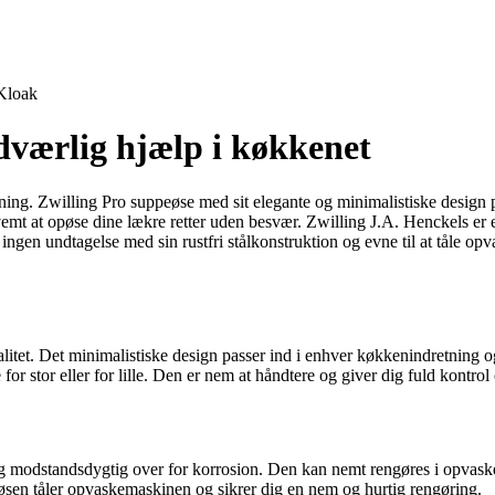
Kloak
dværlig hjælp i køkkenet
sning. Zwilling Pro suppeøse med sit elegante og minimalistiske design
mt at opøse dine lækre retter uden besvær. Zwilling J.A. Henckels er et
er ingen undtagelse med sin rustfri stålkonstruktion og evne til at tål
litet. Det minimalistiske design passer ind i enhver køkkenindretning 
 for stor eller for lille. Den er nem at håndtere og giver dig fuld kontrol
ar og modstandsdygtig over for korrosion. Den kan nemt rengøres i opvas
sen tåler opvaskemaskinen og sikrer dig en nem og hurtig rengøring.