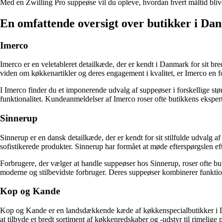
Med en Zwilling Pro suppeøse vil du opleve, hvordan hvert måltid bliver
En omfattende oversigt over butikker i Da
Imerco
Imerco er en veletableret detailkæde, der er kendt i Danmark for sit b
viden om køkkenartikler og deres engagement i kvalitet, er Imerco en fo
I Imerco finder du et imponerende udvalg af suppeøser i forskellige stø
funktionalitet. Kundeanmeldelser af Imerco roser ofte butikkens eksper
Sinnerup
Sinnerup er en dansk detailkæde, der er kendt for sit stilfulde udvalg a
sofistikerede produkter. Sinnerup har formået at møde efterspørgslen ef
Forbrugere, der vælger at handle suppeøser hos Sinnerup, roser ofte butik
moderne og stilbevidste forbruger. Deres suppeøser kombinerer funktion
Kop og Kande
Kop og Kande er en landsdækkende kæde af køkkenspecialbutikker i Da
at tilbyde et bredt sortiment af køkkenredskaber og -udstyr til rimelige p