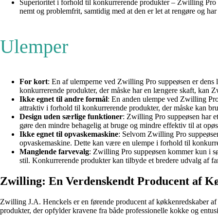
Superioritet i forhold til konkurrerende produkter – Zwilling Pro
nemt og problemfrit, samtidig med at den er let at rengøre og har
Ulemper
For kort
: En af ulemperne ved Zwilling Pro suppeøsen er dens 
konkurrerende produkter, der måske har en længere skaft, kan Z
Ikke egnet til andre formål
: En anden ulempe ved Zwilling Pro 
attraktiv i forhold til konkurrerende produkter, der måske kan bru
Design uden særlige funktioner
: Zwilling Pro suppeøsen har et
gøre den mindre behagelig at bruge og mindre effektiv til at opø
Ikke egnet til opvaskemaskine
: Selvom Zwilling Pro suppeøsen e
opvaskemaskine. Dette kan være en ulempe i forhold til konkurr
Manglende farvevalg
: Zwilling Pro suppeøsen kommer kun i sø
stil. Konkurrerende produkter kan tilbyde et bredere udvalg af far
Zwilling: En Verdenskendt Producent af 
Zwilling J.A. Henckels er en førende producent af køkkenredskaber af hø
produkter, der opfylder kravene fra både professionelle kokke og entu