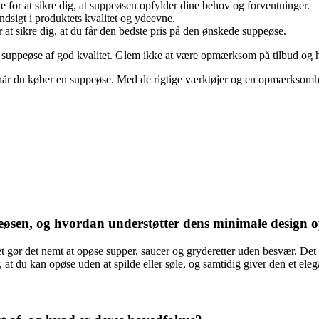
for at sikre dig, at suppeøsen opfylder dine behov og forventninger.
ndsigt i produktets kvalitet og ydeevne.
 at sikre dig, at du får den bedste pris på den ønskede suppeøse.
lig suppeøse af god kvalitet. Glem ikke at være opmærksom på tilbud og h
 når du køber en suppeøse. Med de rigtige værktøjer og en opmærksomhed 
sen, og hvordan understøtter dens minimale design opø
gør det nemt at opøse supper, saucer og gryderetter uden besvær. Det mi
at du kan opøse uden at spilde eller søle, og samtidig giver den et eleg