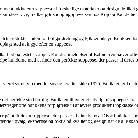
iment inkluderer suppeøser i forskellige materialer og design, hvilket gi
 kundeservice, hvilket gør shoppingoplevelsen hos Kop og Kande beha
alitetsprodukter inden for boligindretning og køkkenudstyr. Butikken har
oplagt sted at kigge efter en suppeøse.
dbarhed og æstetisk appel. Kundeanmeldelser af Bahne fremhæver ofte b
lpe kunderne med at finde den perfekte suppeøse, der passer til deres b
ar været synonym med luksus og kvalitet siden 1925. Butikken er kendt fo
re det perfekte sted for dig. Butikken tilbyder et udvalg af suppeøser f
erstreger ofte butikkens forpligtelse til at levere produkter i topklasse
 på at finde en suppeøse, der passer til dine behov. Disse butikker har 
ende udvalg, ekspertise og fokus på kvalitet og design har de alle skabt