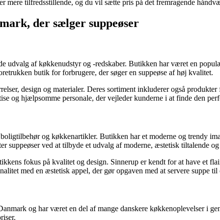
 mere tilfredsstillende, og du vil sætte pris på det fremragende håndvæ
nmark, der sælger suppeøser
rede udvalg af køkkenudstyr og -redskaber. Butikken har været en popul
retrukken butik for forbrugere, der søger en suppeøse af høj kvalitet.
rrelser, design og materialer. Deres sortiment inkluderer også produkte
tise og hjælpsomme personale, der vejleder kunderne i at finde den per
f boligtilbehør og køkkenartikler. Butikken har et moderne og trendy ima
ter suppeøser ved at tilbyde et udvalg af moderne, æstetisk tiltalende 
kens fokus på kvalitet og design. Sinnerup er kendt for at have et flair f
alitet med en æstetisk appel, der gør opgaven med at servere suppe til 
nmark og har været en del af mange danskere køkkenoplevelser i gener
riser.