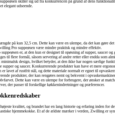
 suppeøsen skiller sig ud fra konkurrencen på grund af dens funktionalit
 et elegant udseende.
længde på kun 32,5 cm. Dette kan være en ulempe, da det kan gøre det 
willing Pro suppeøsen være mindre praktisk og mindre effektiv.
suppeøsen er, at den kun er designet til opøsning af supper, saucer og
ges til flere formål, såsom servering af andre retter eller endda som alm
 minimalsk design, hvilket betyder, at den ikke har nogen særlige funkt
se supper og saucer. Konkurrerende produkter kan have et mere ergonomi
r lavet af rustfrit stål, og dette materiale normalt er egnet til opvaske
erende produkter, der kan rengøres nemt og bekvemt i opvaskemaskinen,
lvfarvet. Dette kan være en ulempe for forbrugere, der ønsker at matc
ver, der passer til forskellige køkkenindretninger og præferencer.
Køkkenredskaber
jeste kvalitet, og brandet har en lang historie og erfaring inden for d
siastiske hjemmekokke. Et af de ældste mærker i verden, Zwilling er sy