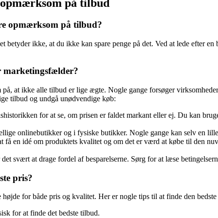
r opmærksom på tilbud
 være opmærksom på tilbud?
 betyder ikke, at du ikke kan spare penge på det. Ved at lede efter en 
r marketingsfælder?
 på, at ikke alle tilbud er lige ægte. Nogle gange forsøger virksomhede
illige tilbud og undgå unødvendige køb:
rishistorikken for at se, om prisen er faldet markant eller ej. Du kan br
lige onlinebutikker og i fysiske butikker. Nogle gange kan selv en lille 
t få en idé om produktets kvalitet og om det er værd at købe til den nu
 det svært at drage fordel af besparelserne. Sørg for at læse betingelse
ste pris?
 højde for både pris og kvalitet. Her er nogle tips til at finde den bedste
sk for at finde det bedste tilbud.