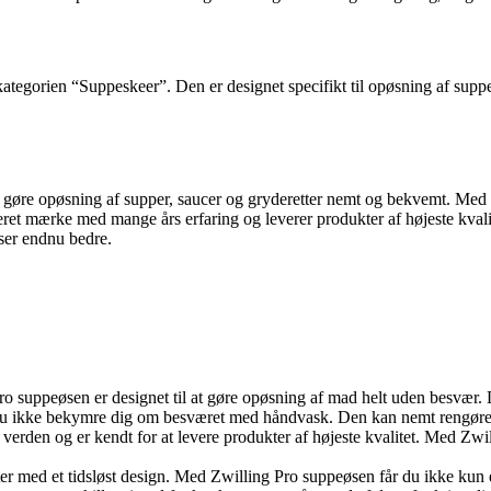
tegorien “Suppeskeer”. Den er designet specifikt til opøsning af supper
 at gøre opøsning af supper, saucer og gryderetter nemt og bekvemt. Med 
eret mærke med mange års erfaring og leverer produkter af højeste kv
lser endnu bedre.
ro suppeøsen er designet til at gøre opøsning af mad helt uden besvær. D
 ikke bekymre dig om besværet med håndvask. Den kan nemt rengøres i
 verden og er kendt for at levere produkter af højeste kvalitet. Med Zwi
er med et tidsløst design. Med Zwilling Pro suppeøsen får du ikke kun et 