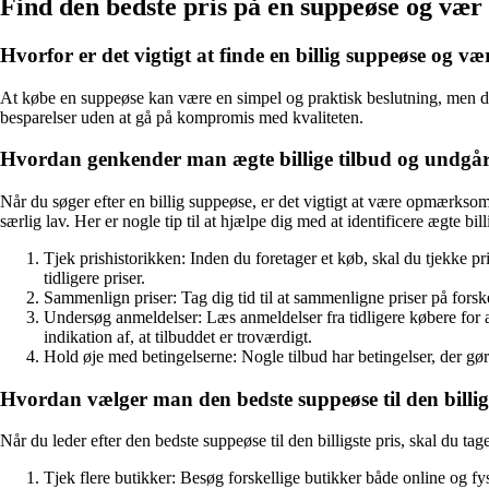
Find den bedste pris på en suppeøse og væ
Hvorfor er det vigtigt at finde en billig suppeøse og
At købe en suppeøse kan være en simpel og praktisk beslutning, men det
besparelser uden at gå på kompromis med kvaliteten.
Hvordan genkender man ægte billige tilbud og undgå
Når du søger efter en billig suppeøse, er det vigtigt at være opmærksom
særlig lav. Her er nogle tip til at hjælpe dig med at identificere ægte b
Tjek prishistorikken: Inden du foretager et køb, skal du tjekke p
tidligere priser.
Sammenlign priser: Tag dig tid til at sammenligne priser på forskel
Undersøg anmeldelser: Læs anmeldelser fra tidligere købere for a
indikation af, at tilbuddet er troværdigt.
Hold øje med betingelserne: Nogle tilbud har betingelser, der gør
Hvordan vælger man den bedste suppeøse til den billig
Når du leder efter den bedste suppeøse til den billigste pris, skal du tage
Tjek flere butikker: Besøg forskellige butikker både online og fysi