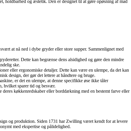
et, holdbarhed og æstetik. Den er designet til at gøre opøsning af mad
svært at nå ned i dybe gryder eller store supper. Sammenlignet med
 gryderetter. Dette kan begrænse dens alsidighed og gøre den mindre
indelig ske.
ioner eller ergonomiske detaljer. Dette kan være en ulempe, da det kan
sk design, der gør det lettere at håndtere og bruge.
maskine, er det en ulempe, at denne specifikke øse ikke tåler
 hvilket sparer tid og besvær.
he deres køkkenredskaber eller borddækning med en bestemt farve eller
esign og produktion. Siden 1731 har Zwilling været kendt for at levere
nonymt med ekspertise og pålidelighed.