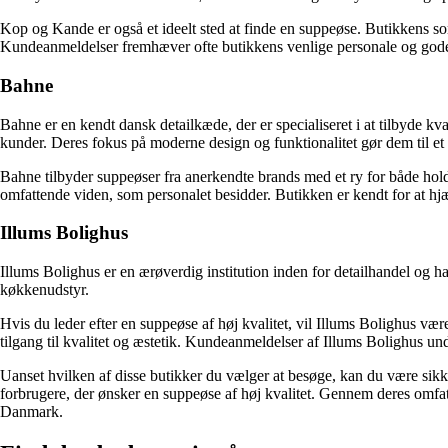
Kop og Kande er også et ideelt sted at finde en suppeøse. Butikkens sort
Kundeanmeldelser fremhæver ofte butikkens venlige personale og gode
Bahne
Bahne er en kendt dansk detailkæde, der er specialiseret i at tilbyde kv
kunder. Deres fokus på moderne design og funktionalitet gør dem til et 
Bahne tilbyder suppeøser fra anerkendte brands med et ry for både hol
omfattende viden, som personalet besidder. Butikken er kendt for at hjæ
Illums Bolighus
Illums Bolighus er en ærøverdig institution inden for detailhandel og h
køkkenudstyr.
Hvis du leder efter en suppeøse af høj kvalitet, vil Illums Bolighus væ
tilgang til kvalitet og æstetik. Kundeanmeldelser af Illums Bolighus und
Uanset hvilken af disse butikker du vælger at besøge, kan du være sikker
forbrugere, der ønsker en suppeøse af høj kvalitet. Gennem deres omfatt
Danmark.