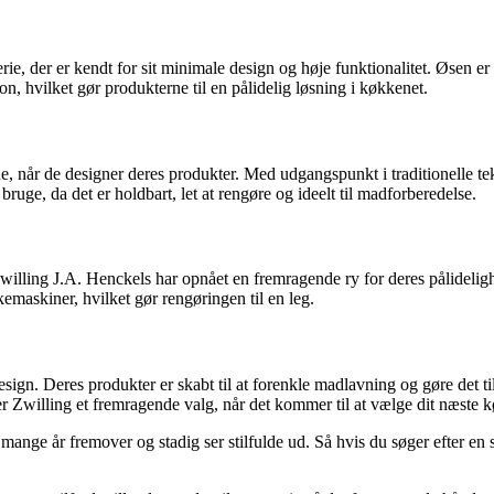
 der er kendt for sit minimale design og høje funktionalitet. Øsen er 
n, hvilket gør produkterne til en pålidelig løsning i køkkenet.
e, når de designer deres produkter. Med udgangspunkt i traditionelle t
 bruge, da det er holdbart, let at rengøre og ideelt til madforberedelse.
. Zwilling J.A. Henckels har opnået en fremragende ry for deres pålidel
emaskiner, hvilket gør rengøringen til en leg.
ign. Deres produkter er skabt til at forenkle madlavning og gøre det ti
er Zwilling et fremragende valg, når det kommer til at vælge dit næste
nge år fremover og stadig ser stilfulde ud. Så hvis du søger efter en su