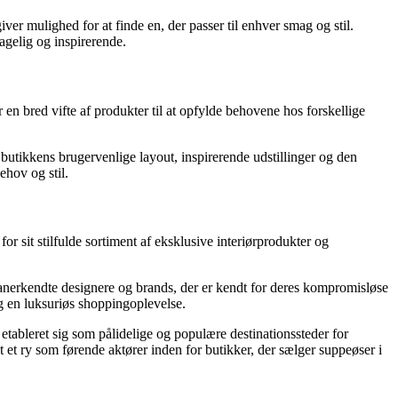
ver mulighed for at finde en, der passer til enhver smag og stil.
gelig og inspirerende.
 en bred vifte af produkter til at opfylde behovene hos forskellige
utikkens brugervenlige layout, inspirerende udstillinger og den
ehov og stil.
r sit stilfulde sortiment af eksklusive interiørprodukter og
ra anerkendte designere og brands, der er kendt for deres kompromisløse
 og en luksuriøs shoppingoplevelse.
etableret sig som pålidelige og populære destinationssteder for
 et ry som førende aktører inden for butikker, der sælger suppeøser i