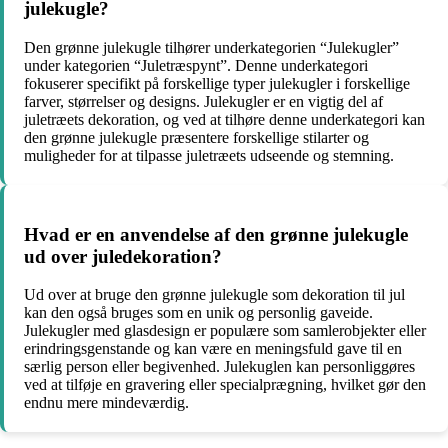
julekugle?
Den grønne julekugle tilhører underkategorien “Julekugler”
under kategorien “Juletræspynt”. Denne underkategori
fokuserer specifikt på forskellige typer julekugler i forskellige
farver, størrelser og designs. Julekugler er en vigtig del af
juletræets dekoration, og ved at tilhøre denne underkategori kan
den grønne julekugle præsentere forskellige stilarter og
muligheder for at tilpasse juletræets udseende og stemning.
Hvad er en anvendelse af den grønne julekugle
ud over juledekoration?
Ud over at bruge den grønne julekugle som dekoration til jul
kan den også bruges som en unik og personlig gaveide.
Julekugler med glasdesign er populære som samlerobjekter eller
erindringsgenstande og kan være en meningsfuld gave til en
særlig person eller begivenhed. Julekuglen kan personliggøres
ved at tilføje en gravering eller specialprægning, hvilket gør den
endnu mere mindeværdig.