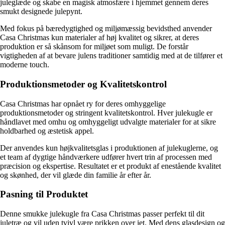
juleglæde og skabe en magisk atmosfære i hjemmet gennem deres
smukt designede julepynt.
Med fokus på bæredygtighed og miljømæssig bevidsthed anvender
Casa Christmas kun materialer af høj kvalitet og sikrer, at deres
produktion er så skånsom for miljøet som muligt. De forstår
vigtigheden af at bevare julens traditioner samtidig med at de tilfører et
moderne touch.
Produktionsmetoder og Kvalitetskontrol
Casa Christmas har opnået ry for deres omhyggelige
produktionsmetoder og stringent kvalitetskontrol. Hver julekugle er
håndlavet med omhu og omhyggeligt udvalgte materialer for at sikre
holdbarhed og æstetisk appel.
Der anvendes kun højkvalitetsglas i produktionen af julekuglerne, og
et team af dygtige håndværkere udfører hvert trin af processen med
præcision og ekspertise. Resultatet er et produkt af enestående kvalitet
og skønhed, der vil glæde din familie år efter år.
Pasning til Produktet
Denne smukke julekugle fra Casa Christmas passer perfekt til dit
juletræ og vil uden tvivl være prikken over iet. Med dens glasdesign og