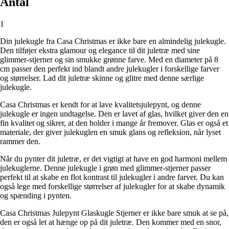
Antal
1
Din julekugle fra Casa Christmas er ikke bare en almindelig julekugle.
Den tilføjer ekstra glamour og elegance til dit juletræ med sine
glimmer-stjerner og sin smukke grønne farve. Med en diameter på 8
cm passer den perfekt ind blandt andre julekugler i forskellige farver
og størrelser. Lad dit juletræ skinne og glitre med denne særlige
julekugle.
Casa Christmas er kendt for at lave kvalitetsjulepynt, og denne
julekugle er ingen undtagelse. Den er lavet af glas, hvilket giver den en
fin kvalitet og sikrer, at den holder i mange år fremover. Glas er også et
materiale, der giver julekuglen en smuk glans og refleksion, når lyset
rammer den.
Når du pynter dit juletræ, er det vigtigt at have en god harmoni mellem
julekuglerne. Denne julekugle i grøn med glimmer-stjerner passer
perfekt til at skabe en flot kontrast til julekugler i andre farver. Du kan
også lege med forskellige størrelser af julekugler for at skabe dynamik
og spænding i pynten.
Casa Christmas Julepynt Glaskugle Stjerner er ikke bare smuk at se på,
den er også let at hænge op på dit juletræ. Den kommer med en snor,