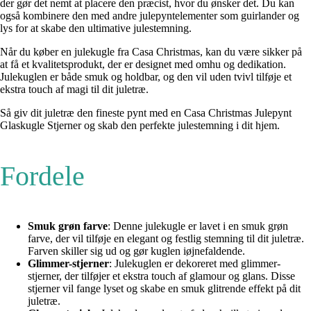
der gør det nemt at placere den præcist, hvor du ønsker det. Du kan
også kombinere den med andre julepyntelementer som guirlander og
lys for at skabe den ultimative julestemning.
Når du køber en julekugle fra Casa Christmas, kan du være sikker på
at få et kvalitetsprodukt, der er designet med omhu og dedikation.
Julekuglen er både smuk og holdbar, og den vil uden tvivl tilføje et
ekstra touch af magi til dit juletræ.
Så giv dit juletræ den fineste pynt med en Casa Christmas Julepynt
Glaskugle Stjerner og skab den perfekte julestemning i dit hjem.
Fordele
Smuk grøn farve
: Denne julekugle er lavet i en smuk grøn
farve, der vil tilføje en elegant og festlig stemning til dit juletræ.
Farven skiller sig ud og gør kuglen iøjnefaldende.
Glimmer-stjerner
: Julekuglen er dekoreret med glimmer-
stjerner, der tilføjer et ekstra touch af glamour og glans. Disse
stjerner vil fange lyset og skabe en smuk glitrende effekt på dit
juletræ.