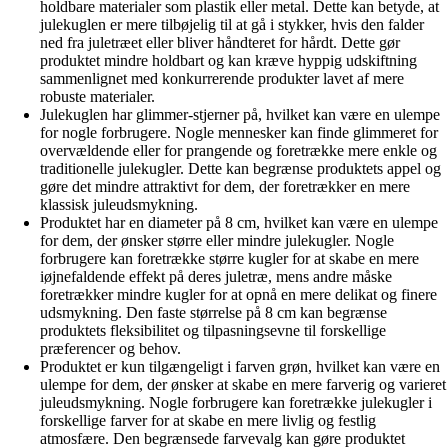
holdbare materialer som plastik eller metal. Dette kan betyde, at
julekuglen er mere tilbøjelig til at gå i stykker, hvis den falder
ned fra juletræet eller bliver håndteret for hårdt. Dette gør
produktet mindre holdbart og kan kræve hyppig udskiftning
sammenlignet med konkurrerende produkter lavet af mere
robuste materialer.
Julekuglen har glimmer-stjerner på, hvilket kan være en ulempe
for nogle forbrugere. Nogle mennesker kan finde glimmeret for
overvældende eller for prangende og foretrække mere enkle og
traditionelle julekugler. Dette kan begrænse produktets appel og
gøre det mindre attraktivt for dem, der foretrækker en mere
klassisk juleudsmykning.
Produktet har en diameter på 8 cm, hvilket kan være en ulempe
for dem, der ønsker større eller mindre julekugler. Nogle
forbrugere kan foretrække større kugler for at skabe en mere
iøjnefaldende effekt på deres juletræ, mens andre måske
foretrækker mindre kugler for at opnå en mere delikat og finere
udsmykning. Den faste størrelse på 8 cm kan begrænse
produktets fleksibilitet og tilpasningsevne til forskellige
præferencer og behov.
Produktet er kun tilgængeligt i farven grøn, hvilket kan være en
ulempe for dem, der ønsker at skabe en mere farverig og varieret
juleudsmykning. Nogle forbrugere kan foretrække julekugler i
forskellige farver for at skabe en mere livlig og festlig
atmosfære. Den begrænsede farvevalg kan gøre produktet