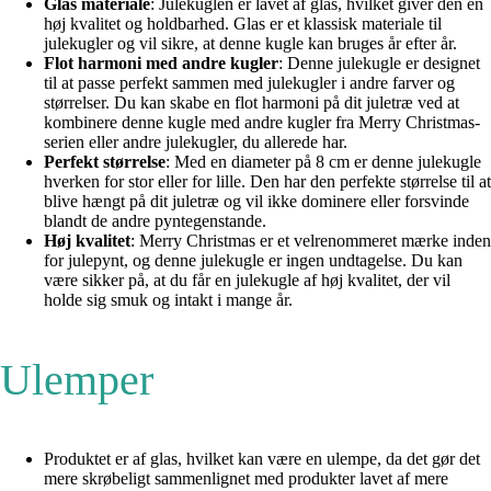
Glas materiale
: Julekuglen er lavet af glas, hvilket giver den en
høj kvalitet og holdbarhed. Glas er et klassisk materiale til
julekugler og vil sikre, at denne kugle kan bruges år efter år.
Flot harmoni med andre kugler
: Denne julekugle er designet
til at passe perfekt sammen med julekugler i andre farver og
størrelser. Du kan skabe en flot harmoni på dit juletræ ved at
kombinere denne kugle med andre kugler fra Merry Christmas-
serien eller andre julekugler, du allerede har.
Perfekt størrelse
: Med en diameter på 8 cm er denne julekugle
hverken for stor eller for lille. Den har den perfekte størrelse til at
blive hængt på dit juletræ og vil ikke dominere eller forsvinde
blandt de andre pyntegenstande.
Høj kvalitet
: Merry Christmas er et velrenommeret mærke inden
for julepynt, og denne julekugle er ingen undtagelse. Du kan
være sikker på, at du får en julekugle af høj kvalitet, der vil
holde sig smuk og intakt i mange år.
Ulemper
Produktet er af glas, hvilket kan være en ulempe, da det gør det
mere skrøbeligt sammenlignet med produkter lavet af mere