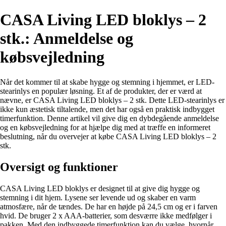
CASA Living LED bloklys – 2
stk.: Anmeldelse og
købsvejledning
Når det kommer til at skabe hygge og stemning i hjemmet, er LED-
stearinlys en populær løsning. Et af de produkter, der er værd at
nævne, er CASA Living LED bloklys – 2 stk. Dette LED-stearinlys er
ikke kun æstetisk tiltalende, men det har også en praktisk indbygget
timerfunktion. Denne artikel vil give dig en dybdegående anmeldelse
og en købsvejledning for at hjælpe dig med at træffe en informeret
beslutning, når du overvejer at købe CASA Living LED bloklys – 2
stk.
Oversigt og funktioner
CASA Living LED bloklys er designet til at give dig hygge og
stemning i dit hjem. Lysene ser levende ud og skaber en varm
atmosfære, når de tændes. De har en højde på 24,5 cm og er i farven
hvid. De bruger 2 x AAA-batterier, som desværre ikke medfølger i
pakken. Med den indbyggede timerfunktion kan du vælge, hvornår