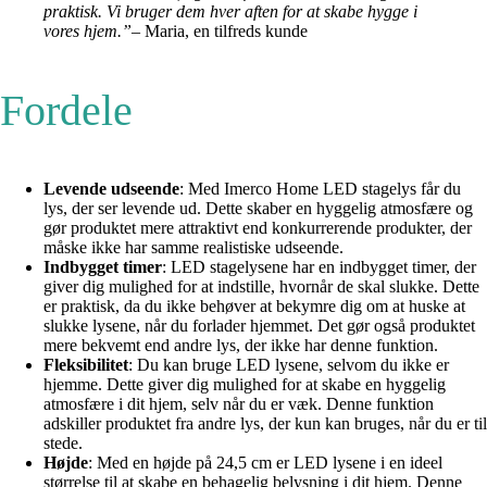
praktisk. Vi bruger dem hver aften for at skabe hygge i
vores hjem.”
– Maria, en tilfreds kunde
Fordele
Levende udseende
: Med Imerco Home LED stagelys får du
lys, der ser levende ud. Dette skaber en hyggelig atmosfære og
gør produktet mere attraktivt end konkurrerende produkter, der
måske ikke har samme realistiske udseende.
Indbygget timer
: LED stagelysene har en indbygget timer, der
giver dig mulighed for at indstille, hvornår de skal slukke. Dette
er praktisk, da du ikke behøver at bekymre dig om at huske at
slukke lysene, når du forlader hjemmet. Det gør også produktet
mere bekvemt end andre lys, der ikke har denne funktion.
Fleksibilitet
: Du kan bruge LED lysene, selvom du ikke er
hjemme. Dette giver dig mulighed for at skabe en hyggelig
atmosfære i dit hjem, selv når du er væk. Denne funktion
adskiller produktet fra andre lys, der kun kan bruges, når du er til
stede.
Højde
: Med en højde på 24,5 cm er LED lysene i en ideel
størrelse til at skabe en behagelig belysning i dit hjem. Denne