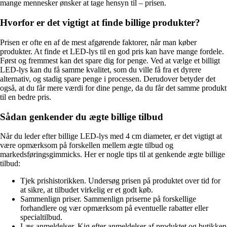
mange mennesker ønsker at tage hensyn til – prisen.
Hvorfor er det vigtigt at finde billige produkter?
Prisen er ofte en af de mest afgørende faktorer, når man køber
produkter. At finde et LED-lys til en god pris kan have mange fordele.
Først og fremmest kan det spare dig for penge. Ved at vælge et billigt
LED-lys kan du få samme kvalitet, som du ville få fra et dyrere
alternativ, og stadig spare penge i processen. Derudover betyder det
også, at du får mere værdi for dine penge, da du får det samme produkt
til en bedre pris.
Sådan genkender du ægte billige tilbud
Når du leder efter billige LED-lys med 4 cm diameter, er det vigtigt at
være opmærksom på forskellen mellem ægte tilbud og
markedsføringsgimmicks. Her er nogle tips til at genkende ægte billige
tilbud:
Tjek prishistorikken. Undersøg prisen på produktet over tid for
at sikre, at tilbudet virkelig er et godt køb.
Sammenlign priser. Sammenlign priserne på forskellige
forhandlere og vær opmærksom på eventuelle rabatter eller
specialtilbud.
Læs anmeldelser. Kig efter anmeldelser af produktet og butikken