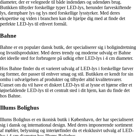
diameter, der er velegnede til både indendørs og udendørs brug.
Butikken tilbyder forskellige typer LED-lys, herunder farveskiftende
lys, dæmpbare lys og lys med forskellige lysstyrker. Med deres
ekspertise og viden i branchen kan de hjælpe dig med at finde det
perfekte LED-lys til ethvert formål.
Bahne
Bahne er en populær dansk butik, der specialiserer sig i boligindretning
og livsstilsprodukter. Med deres trendy og moderne udvalg er Bahne
det ideelle sted for forbrugere på udkig efter LED-lys i 4 cm diameter.
Hos Bahne finder du et varieret udvalg af LED-lys i forskellige farver
og former, der passer til enhver smag og stil. Butikken er kendt for sin
omhu i udvælgelsen af produkter og tilbyder altid kvalitetsvarer.
Uanset om du vil have et diskret LED-lys til at lysne et hjørne eller et
iøjnefaldende LED-lys til et centralt sted i dit hjem, kan du finde det
hos Bahne.
Illums Bolighus
Illums Bolighus er en ikonisk butik i København, der har specialiseret
sig i dansk og international design. Med deres imponerende sortiment
af møbler, belysning og interiørfinder du et eksklusivt udvalg af LED-
lys i 4 cm diameter hos Illums Bolighus.