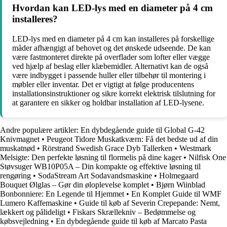
Hvordan kan LED-lys med en diameter på 4 cm
installeres?
LED-lys med en diameter på 4 cm kan installeres på forskellige
måder afhængigt af behovet og det ønskede udseende. De kan
være fastmonteret direkte på overflader som lofter eller vægge
ved hjælp af beslag eller klæbemidler. Alternativt kan de også
være indbygget i passende huller eller tilbehør til montering i
møbler eller inventar. Det er vigtigt at følge producentens
installationsinstruktioner og sikre korrekt elektrisk tilslutning for
at garantere en sikker og holdbar installation af LED-lysene.
Andre populære artikler:
En dybdegående guide til Global G-42
Knivmagnet
•
Peugeot Tidore Muskatkværn: Få det bedste ud af din
muskatnød
•
Rörstrand Swedish Grace Dyb Tallerken
•
Westmark
Melsigte: Den perfekte løsning til flormelis på dine kager
•
Nilfisk One
Støvsuger WB10P05A – Din kompakte og effektive løsning til
rengøring
•
SodaStream Art Sodavandsmaskine
•
Holmegaard
Bouquet Ølglas – Gør din øloplevelse komplet
•
Bjørn Wiinblad
Bonbonniere: En Legende til Hjemmet
•
En Komplet Guide til WMF
Lumero Kaffemaskine
•
Guide til køb af Severin Crepepande: Nemt,
lækkert og pålideligt
•
Fiskars Skrællekniv – Bedømmelse og
købsvejledning
•
En dybdegående guide til køb af Marcato Pasta