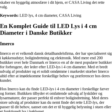
skaber en hyggelig atmosfære i dit hjem, er CASA Living det rette
valg.
Keywords:
LED lys, 4 cm diameter, CASA Living
En Komplet Guide til LED Lys i 4 cm
Diameter i Danske Butikker
Imerco
Imerco er et velkendt dansk detailhandelsfirma, der har specialiseret sig
i køkkenudstyr, boligindretning og elektronik. Med mere end 200
butikker over hele Danmark er Imerco en af de mest populære butikker
for forbrugere, der leder efter LED-lys i 4 cm diameter. Med et bredt
udvalg af produkter og et solidt omdømme i markedet stræber Imerco
altid efter at imødekomme forskellige behov og præferencer hos deres
kunder.
Hos Imerco kan du finde LED-lys i 4 cm diameter i forskellige farver
og former. Butikken tilbyder et omfattende udvalg af lyskilder og
lysarmaturer, der passer perfekt til enhver boligindretning. Med deres
store udvalg af produkter kan du nemt finde det rette LED-lys, der
passer til dit behov, uanset om det er til hyggelig belysning i stuen eller
et funktionelt lys i køkkenet.