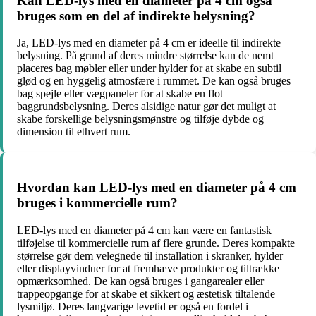
Kan LED-lys med en diameter på 4 cm også
bruges som en del af indirekte belysning?
Ja, LED-lys med en diameter på 4 cm er ideelle til indirekte
belysning. På grund af deres mindre størrelse kan de nemt
placeres bag møbler eller under hylder for at skabe en subtil
glød og en hyggelig atmosfære i rummet. De kan også bruges
bag spejle eller vægpaneler for at skabe en flot
baggrundsbelysning. Deres alsidige natur gør det muligt at
skabe forskellige belysningsmønstre og tilføje dybde og
dimension til ethvert rum.
Hvordan kan LED-lys med en diameter på 4 cm
bruges i kommercielle rum?
LED-lys med en diameter på 4 cm kan være en fantastisk
tilføjelse til kommercielle rum af flere grunde. Deres kompakte
størrelse gør dem velegnede til installation i skranker, hylder
eller displayvinduer for at fremhæve produkter og tiltrække
opmærksomhed. De kan også bruges i gangarealer eller
trappeopgange for at skabe et sikkert og æstetisk tiltalende
lysmiljø. Deres langvarige levetid er også en fordel i