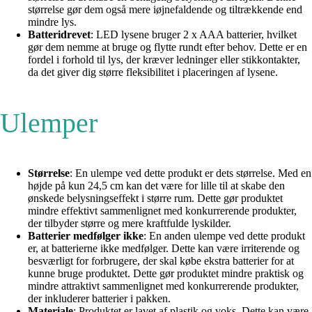
størrelse gør dem også mere iøjnefaldende og tiltrækkende end
mindre lys.
Batteridrevet
: LED lysene bruger 2 x AAA batterier, hvilket
gør dem nemme at bruge og flytte rundt efter behov. Dette er en
fordel i forhold til lys, der kræver ledninger eller stikkontakter,
da det giver dig større fleksibilitet i placeringen af lysene.
Ulemper
Størrelse
: En ulempe ved dette produkt er dets størrelse. Med en
højde på kun 24,5 cm kan det være for lille til at skabe den
ønskede belysningseffekt i større rum. Dette gør produktet
mindre effektivt sammenlignet med konkurrerende produkter,
der tilbyder større og mere kraftfulde lyskilder.
Batterier medfølger ikke
: En anden ulempe ved dette produkt
er, at batterierne ikke medfølger. Dette kan være irriterende og
besværligt for forbrugere, der skal købe ekstra batterier for at
kunne bruge produktet. Dette gør produktet mindre praktisk og
mindre attraktivt sammenlignet med konkurrerende produkter,
der inkluderer batterier i pakken.
Materiale
: Produktet er lavet af plastik og voks. Dette kan være