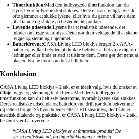
Timerfunktion:
Med den indbyggede timerfunktion kan du
styre, hvornår lysene skal slukkes. Dette er især nyttigt, hvis du
ofte glemmer at slukke lysene, eller hvis du gerne vil have dem
til at tænde og slukke på bestemte tidspunkter.
Levende udseende:
Lysene har et realistisk udseende, der
minder om ægte stearinlys. Dette gør dem velegnede til at skabe
hygge og stemning i hjemmet.
Batteridrevne:
CASA Living LED bloklys bruger 2 x AAA-
batterier, hvilket betyder, at du ikke behøver at bekymre dig om
ledninger eller finde et sted at tilslutte dem. Dette gør det nemt at
placere lysene hvor som helst i dit hjem.
Konklusion
CASA Living LED bloklys – 2 stk. er et ideelt valg, hvis du ønsker at
tilføje hygge og stemning til dit hjem. Med deres indbyggede
timerfunktion kan du helt selv bestemme, hvornår lysene skal slukkes.
Deres realistiske udseende og batteridrevne drift gør dem bekvemme
og lette at bruge. Så hvis du leder efter LED-stearinlys, der både er
æstetisk tiltalende og praktiske, er CASA Living LED bloklys – 2 stk.
bestemt værd at overveje.
“CASA Living LED bloklys er et fantastisk produkt! De
ser så realistiske ud, og timerfunktionen er virkelig