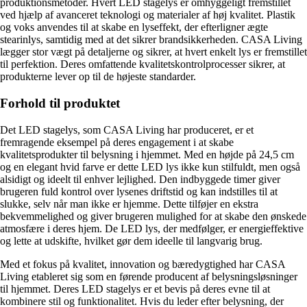
produktionsmetoder. Hvert LED stagelys er omhyggeligt fremstillet
ved hjælp af avanceret teknologi og materialer af høj kvalitet. Plastik
og voks anvendes til at skabe en lyseffekt, der efterligner ægte
stearinlys, samtidig med at det sikrer brandsikkerheden. CASA Living
lægger stor vægt på detaljerne og sikrer, at hvert enkelt lys er fremstillet
til perfektion. Deres omfattende kvalitetskontrolprocesser sikrer, at
produkterne lever op til de højeste standarder.
Forhold til produktet
Det LED stagelys, som CASA Living har produceret, er et
fremragende eksempel på deres engagement i at skabe
kvalitetsprodukter til belysning i hjemmet. Med en højde på 24,5 cm
og en elegant hvid farve er dette LED lys ikke kun stilfuldt, men også
alsidigt og ideelt til enhver lejlighed. Den indbyggede timer giver
brugeren fuld kontrol over lysenes driftstid og kan indstilles til at
slukke, selv når man ikke er hjemme. Dette tilføjer en ekstra
bekvemmelighed og giver brugeren mulighed for at skabe den ønskede
atmosfære i deres hjem. De LED lys, der medfølger, er energieffektive
og lette at udskifte, hvilket gør dem ideelle til langvarig brug.
Med et fokus på kvalitet, innovation og bæredygtighed har CASA
Living etableret sig som en førende producent af belysningsløsninger
til hjemmet. Deres LED stagelys er et bevis på deres evne til at
kombinere stil og funktionalitet. Hvis du leder efter belysning, der