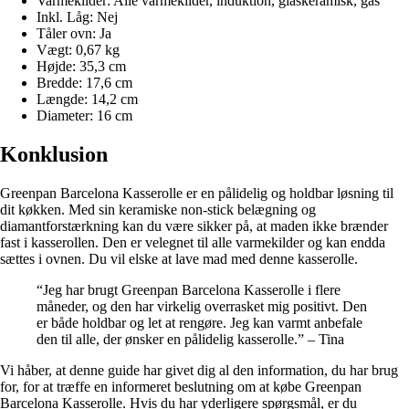
Varmekilder: Alle varmekilder, induktion, glaskeramisk, gas
Inkl. Låg: Nej
Tåler ovn: Ja
Vægt: 0,67 kg
Højde: 35,3 cm
Bredde: 17,6 cm
Længde: 14,2 cm
Diameter: 16 cm
Konklusion
Greenpan Barcelona Kasserolle er en pålidelig og holdbar løsning til
dit køkken. Med sin keramiske non-stick belægning og
diamantforstærkning kan du være sikker på, at maden ikke brænder
fast i kasserollen. Den er velegnet til alle varmekilder og kan endda
sættes i ovnen. Du vil elske at lave mad med denne kasserolle.
“Jeg har brugt Greenpan Barcelona Kasserolle i flere
måneder, og den har virkelig overrasket mig positivt. Den
er både holdbar og let at rengøre. Jeg kan varmt anbefale
den til alle, der ønsker en pålidelig kasserolle.” – Tina
Vi håber, at denne guide har givet dig al den information, du har brug
for, for at træffe en informeret beslutning om at købe Greenpan
Barcelona Kasserolle. Hvis du har yderligere spørgsmål, er du