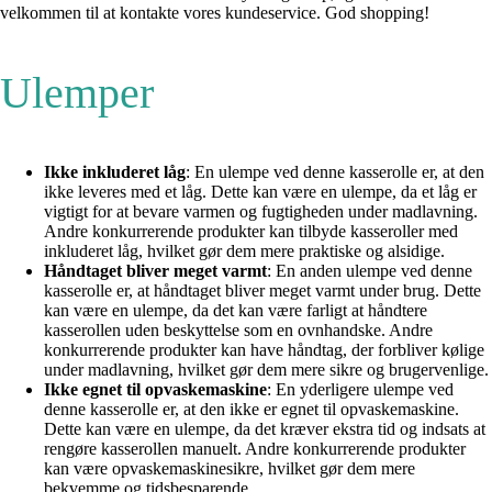
velkommen til at kontakte vores kundeservice. God shopping!
Ulemper
Ikke inkluderet låg
: En ulempe ved denne kasserolle er, at den
ikke leveres med et låg. Dette kan være en ulempe, da et låg er
vigtigt for at bevare varmen og fugtigheden under madlavning.
Andre konkurrerende produkter kan tilbyde kasseroller med
inkluderet låg, hvilket gør dem mere praktiske og alsidige.
Håndtaget bliver meget varmt
: En anden ulempe ved denne
kasserolle er, at håndtaget bliver meget varmt under brug. Dette
kan være en ulempe, da det kan være farligt at håndtere
kasserollen uden beskyttelse som en ovnhandske. Andre
konkurrerende produkter kan have håndtag, der forbliver kølige
under madlavning, hvilket gør dem mere sikre og brugervenlige.
Ikke egnet til opvaskemaskine
: En yderligere ulempe ved
denne kasserolle er, at den ikke er egnet til opvaskemaskine.
Dette kan være en ulempe, da det kræver ekstra tid og indsats at
rengøre kasserollen manuelt. Andre konkurrerende produkter
kan være opvaskemaskinesikre, hvilket gør dem mere
bekvemme og tidsbesparende.