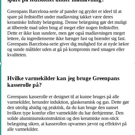
Greenpans Barcelona-serie af pander og gryder er ideel til at
spare på fedtstoffet under madlavning takket være deres
keramiske Infinity belægning. Denne belægning gør det muligt
at tilberede mad uden brug af meget eller nogen fedtstoffer.
Dette er ikke kun sundere, men gør også madlavningen meget
lettere, da ingredienserne ikke hænger fast og brænder sig fast.
Greenpans Barcelona-serie giver dig mulighed for at nyde lækre
og sunde måltider uden at gå på kompromis med smagen eller
kvaliteten.
Hvilke varmekilder kan jeg bruge Greenpans
kasserolle på?
Greenpans kasserolle er designet til at kunne bruges på alle
varmekilder, herunder induktion, glaskeramisk og gas. Dette gør
den utrolig alsidig og praktisk, da du kan bruge den uanset
hvilken type komfur eller varmekilde du har derhjemme. Den
solide aluminiumskonstruktion og den keramiske non-stick
belægning sikrer, at kasserollen opvarmes jævnt og effektivt på
alle varmekilder.