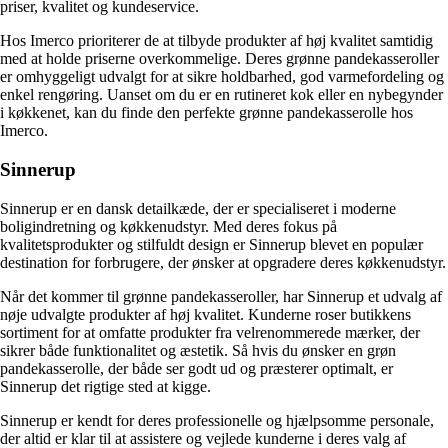
priser, kvalitet og kundeservice.
Hos Imerco prioriterer de at tilbyde produkter af høj kvalitet samtidig
med at holde priserne overkommelige. Deres grønne pandekasseroller
er omhyggeligt udvalgt for at sikre holdbarhed, god varmefordeling og
enkel rengøring. Uanset om du er en rutineret kok eller en nybegynder
i køkkenet, kan du finde den perfekte grønne pandekasserolle hos
Imerco.
Sinnerup
Sinnerup er en dansk detailkæde, der er specialiseret i moderne
boligindretning og køkkenudstyr. Med deres fokus på
kvalitetsprodukter og stilfuldt design er Sinnerup blevet en populær
destination for forbrugere, der ønsker at opgradere deres køkkenudstyr.
Når det kommer til grønne pandekasseroller, har Sinnerup et udvalg af
nøje udvalgte produkter af høj kvalitet. Kunderne roser butikkens
sortiment for at omfatte produkter fra velrenommerede mærker, der
sikrer både funktionalitet og æstetik. Så hvis du ønsker en grøn
pandekasserolle, der både ser godt ud og præsterer optimalt, er
Sinnerup det rigtige sted at kigge.
Sinnerup er kendt for deres professionelle og hjælpsomme personale,
der altid er klar til at assistere og vejlede kunderne i deres valg af