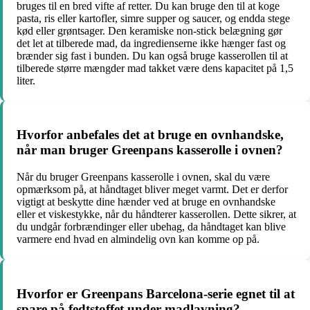
bruges til en bred vifte af retter. Du kan bruge den til at koge
pasta, ris eller kartofler, simre supper og saucer, og endda stege
kød eller grøntsager. Den keramiske non-stick belægning gør
det let at tilberede mad, da ingredienserne ikke hænger fast og
brænder sig fast i bunden. Du kan også bruge kasserollen til at
tilberede større mængder mad takket være dens kapacitet på 1,5
liter.
Hvorfor anbefales det at bruge en ovnhandske,
når man bruger Greenpans kasserolle i ovnen?
Når du bruger Greenpans kasserolle i ovnen, skal du være
opmærksom på, at håndtaget bliver meget varmt. Det er derfor
vigtigt at beskytte dine hænder ved at bruge en ovnhandske
eller et viskestykke, når du håndterer kasserollen. Dette sikrer, at
du undgår forbrændinger eller ubehag, da håndtaget kan blive
varmere end hvad en almindelig ovn kan komme op på.
Hvorfor er Greenpans Barcelona-serie egnet til at
spare på fedtstoffet under madlavning?