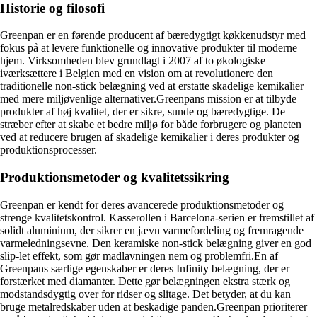
Historie og filosofi
Greenpan er en førende producent af bæredygtigt køkkenudstyr med
fokus på at levere funktionelle og innovative produkter til moderne
hjem. Virksomheden blev grundlagt i 2007 af to økologiske
iværksættere i Belgien med en vision om at revolutionere den
traditionelle non-stick belægning ved at erstatte skadelige kemikalier
med mere miljøvenlige alternativer.Greenpans mission er at tilbyde
produkter af høj kvalitet, der er sikre, sunde og bæredygtige. De
stræber efter at skabe et bedre miljø for både forbrugere og planeten
ved at reducere brugen af skadelige kemikalier i deres produkter og
produktionsprocesser.
Produktionsmetoder og kvalitetssikring
Greenpan er kendt for deres avancerede produktionsmetoder og
strenge kvalitetskontrol. Kasserollen i Barcelona-serien er fremstillet af
solidt aluminium, der sikrer en jævn varmefordeling og fremragende
varmeledningsevne. Den keramiske non-stick belægning giver en god
slip-let effekt, som gør madlavningen nem og problemfri.En af
Greenpans særlige egenskaber er deres Infinity belægning, der er
forstærket med diamanter. Dette gør belægningen ekstra stærk og
modstandsdygtig over for ridser og slitage. Det betyder, at du kan
bruge metalredskaber uden at beskadige panden.Greenpan prioriterer