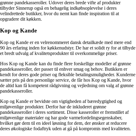
grønne pandekasseroller. Udover deres brede vifte af produkter
tilbyder Sinnerup også en behagelig indkøbsoplevelse i deres
velindrettede butikker, hvor du nemt kan finde inspiration til at
opgradere dit køkken.
Kop og Kande
Kop og Kande er en velrenommeret dansk detailkæde med mere end
90 års erfaring inden for køkkenudstyr. De har et solidt ry for at tilbyde
et bredt udvalg af kvalitetsprodukter til overkommelige priser.
Hos Kop og Kande kan du finde flere forskellige modeller af grønne
pandekasseroller, der passer til enhver smag og behov. Butikken er
kendt for deres gode priser og fleksible betalingsmuligheder. Kunderne
sætter pris på den personlige service, de får hos Kop og Kande, hvor
de altid kan få kompetent rådgivning og vejledning om valg af grønne
pandekasseroller.
Kop og Kande er bevidste om vigtigheden af bæredygtighed og
miljøvenlige produkter. Derfor har de inkluderet grønne
pandekasseroller i deres sortiment. Disse kasseroller er fremstillet af
miljøvenlige materialer og har gode varmefordelingsegenskaber,
hvilket gør dem til en ideel løsning for dem, der ønsker at reducere
deres økologiske fodaftryk uden at gå på kompromis med kvaliteten.