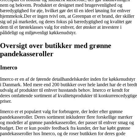
nem og bekvem. Produktet er designet med brugervenlighed og
bæredygtighed for øje, hvilket gør det til en ideel løsning for enhver
hjemmekok.Der er ingen tvivl om, at Greenpan er et brand, der skiller
sig ud på markedet, og deres fokus på bæredygtighed og kvalitet gør
dem til et førsteklasses valg for enhver, der ønsker at investere i
pålideligt og miljøvenligt køkkenudstyr.
Oversigt over butikker med grønne
pandekasseroller
Imerco
Imerco er en af de førende detailhandelskæder inden for køkkenudstyr
i Danmark. Med mere end 200 butikker over hele landet har de et bredt
udvalg af produkter til enhver husstands behov. Imerco er kendt for
deres omfattende sortiment af kvalitetsprodukter til konkurrencedygtige
priser.
Imerco er et populært valg for forbrugere, der leder efter grønne
pandekasseroller. Deres sortiment inkluderer flere forskellige mærker
og modeller af grønne pandekasseroller, der passer til enhver smag og
budget. Der er kun positiv feedback fra kunder, der har købt grønne
pandekasseroller hos Imerco, og de roser butikken for deres gode