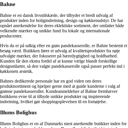
Bahne
Bahne er en dansk livsstilskæde, der tilbyder et bredt udvalg af
produkter inden for boligindretning, design og køkkenudstyr. De har
opnået anerkendelse for deres eklektiske sortiment, der omfatter både
velkendte mærker og unikke fund fra lokale og internationale
producenter.
Hvis du er på udkig efter en grøn pandekasserolle, er Bahne bestemt et
besøg værd. Butikken fører et udvalg af kvalitetsprodukter fra nøje
udvalgte mærker, der fokuserer på bæredygtighed og holdbarhed.
Kunden får den ekstra fordel af at kunne vælge blandt forskellige
designstilarter, så den valgte pandekasserolle også passer perfekt ind i
køkkenets æstetik.
Bahnes dedikerede personale har en god viden om deres
produktsortiment og hjælper gerne med at guide kunderne i valg af
grønne pandekasseroller. Kundeanmeldelser af Bahne fremhæver
butikkens evne til at tilbyde unikke produkter og inspirerende
indretning, hvilket gør shoppingoplevelsen til en fornøjelse.
Illums Bolighus
Illums Bolighus er en af ​​Danmarks mest anerkendte butikker inden for