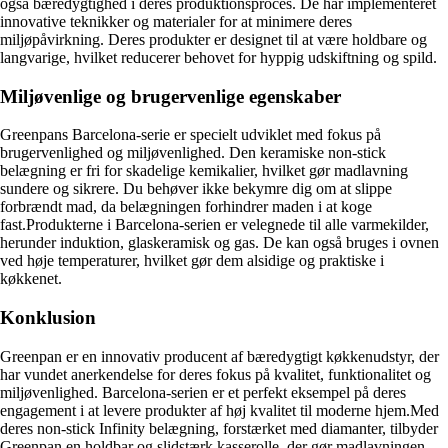
også bæredygtighed i deres produktionsproces. De har implementeret
innovative teknikker og materialer for at minimere deres
miljøpåvirkning. Deres produkter er designet til at være holdbare og
langvarige, hvilket reducerer behovet for hyppig udskiftning og spild.
Miljøvenlige og brugervenlige egenskaber
Greenpans Barcelona-serie er specielt udviklet med fokus på
brugervenlighed og miljøvenlighed. Den keramiske non-stick
belægning er fri for skadelige kemikalier, hvilket gør madlavning
sundere og sikrere. Du behøver ikke bekymre dig om at slippe
forbrændt mad, da belægningen forhindrer maden i at koge
fast.Produkterne i Barcelona-serien er velegnede til alle varmekilder,
herunder induktion, glaskeramisk og gas. De kan også bruges i ovnen
ved høje temperaturer, hvilket gør dem alsidige og praktiske i
køkkenet.
Konklusion
Greenpan er en innovativ producent af bæredygtigt køkkenudstyr, der
har vundet anerkendelse for deres fokus på kvalitet, funktionalitet og
miljøvenlighed. Barcelona-serien er et perfekt eksempel på deres
engagement i at levere produkter af høj kvalitet til moderne hjem.Med
deres non-stick Infinity belægning, forstærket med diamanter, tilbyder
Greenpan en holdbar og slidstærk kasserolle, der gør madlavningen