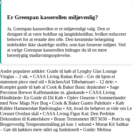
Er Greenpan kasserollen miljøvenlig?
Ja, Greenpan kasserollen er et miljøvenligt valg. Den er
designet til at være holdbar og langtidsholdbar, hvilket reducerer
behovet for at erstatte den ofte. Den keramiske belægning
indeholder ikke skadelige stoffer, som kan forurene miljøet. Ved
at vælge Greenpan kasserollen bidrager du til en mere
bæredygtig madlavningsoplevelse.
Andre populære artikler:
Guide til køb af Lyngby Glas Lounge
Vinglas – 2 stk.
•
CASA Living Rattan Reol – Giv dit hjem et
statement piece med stil
•
KitchenAid Tilbehørssæt – 12 dele:
•
Komplet guide til køb af Cook & Baker Basic dejskraber
•
Sage
Precision Brewer Kaffemaskine m. glaskande
•
CASA Living
Håndklæde: En Guide til Dit Køb
•
Oplev Oaserne i Sommerlandet
med New Mags Nye Bog
•
Cook & Baker Gastro Paletkniv
•
Køb
Kähler Hammershøi Rødvinsglas
•
Alt, hvad du behøver at vide om Le
Creuset Ovnfast skål
•
CASA Living Figur Kat: Den Perfekte
Dekoration til Katteelskere
•
Braun Termometer IRT3030 – Præcis og
Brugervenlig Temperaturmåling på kun 1 sekund
•
Morsø Kit Saltkar
– Gør dit køkken mere stilet og funktionelt
•
Guide: Melissa