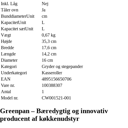
Inkl. Låg
Nej
Tåler ovn
Ja
BunddiameterUnit
cm
KapacitetUnit
L
Kapacitet sætUnit
L
Vægt
0,67 kg
Højde
35,3 cm
Bredde
17,6 cm
Længde
14,2 cm
Diameter
16 cm
Kategori
Gryder og stegepander
Underkategori
Kasseroller
EAN
4895156650706
Vare nr.
100388307
Antal
1
Model nr.
CW001521-001
Greenpan – Bæredygtig og innovativ
producent af køkkenudstyr