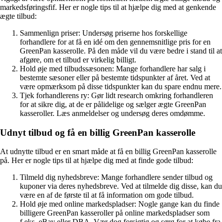
markedsføringsfif. Her er nogle tips til at hjælpe dig med at genkende
ægte tilbud:
Sammenlign priser: Undersøg priserne hos forskellige
forhandlere for at få en idé om den gennemsnitlige pris for en
GreenPan kasserolle. På den måde vil du være bedre i stand til at
afgøre, om et tilbud er virkelig billigt.
Hold øje med tilbudssæsonen: Mange forhandlere har salg i
bestemte sæsoner eller på bestemte tidspunkter af året. Ved at
være opmærksom på disse tidspunkter kan du spare endnu mere.
Tjek forhandlerens ry: Gør lidt research omkring forhandleren
for at sikre dig, at de er pålidelige og sælger ægte GreenPan
kasseroller. Læs anmeldelser og undersøg deres omdømme.
Udnyt tilbud og få en billig GreenPan kasserolle
At udnytte tilbud er en smart måde at få en billig GreenPan kasserolle
på. Her er nogle tips til at hjælpe dig med at finde gode tilbud:
Tilmeld dig nyhedsbreve: Mange forhandlere sender tilbud og
kuponer via deres nyhedsbreve. Ved at tilmelde dig disse, kan du
være en af de første til at få information om gode tilbud.
Hold øje med online markedspladser: Nogle gange kan du finde
billigere GreenPan kasseroller på online markedspladser som
f.eks. eBay eller DBA. Vær dog forsigtig og sørg for at købe fra