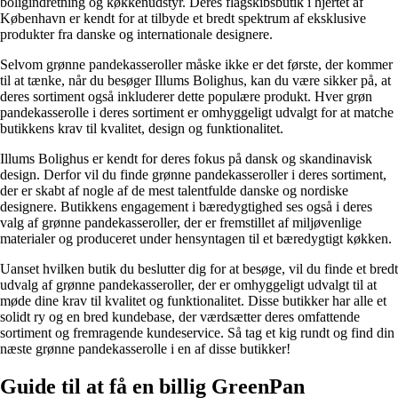
boligindretning og køkkenudstyr. Deres flagskibsbutik i hjertet af
København er kendt for at tilbyde et bredt spektrum af eksklusive
produkter fra danske og internationale designere.
Selvom grønne pandekasseroller måske ikke er det første, der kommer
til at tænke, når du besøger Illums Bolighus, kan du være sikker på, at
deres sortiment også inkluderer dette populære produkt. Hver grøn
pandekasserolle i deres sortiment er omhyggeligt udvalgt for at matche
butikkens krav til kvalitet, design og funktionalitet.
Illums Bolighus er kendt for deres fokus på dansk og skandinavisk
design. Derfor vil du finde grønne pandekasseroller i deres sortiment,
der er skabt af nogle af de mest talentfulde danske og nordiske
designere. Butikkens engagement i bæredygtighed ses også i deres
valg af grønne pandekasseroller, der er fremstillet af miljøvenlige
materialer og produceret under hensyntagen til et bæredygtigt køkken.
Uanset hvilken butik du beslutter dig for at besøge, vil du finde et bredt
udvalg af grønne pandekasseroller, der er omhyggeligt udvalgt til at
møde dine krav til kvalitet og funktionalitet. Disse butikker har alle et
solidt ry og en bred kundebase, der værdsætter deres omfattende
sortiment og fremragende kundeservice. Så tag et kig rundt og find din
næste grønne pandekasserolle i en af ​​disse butikker!
Guide til at få en billig GreenPan