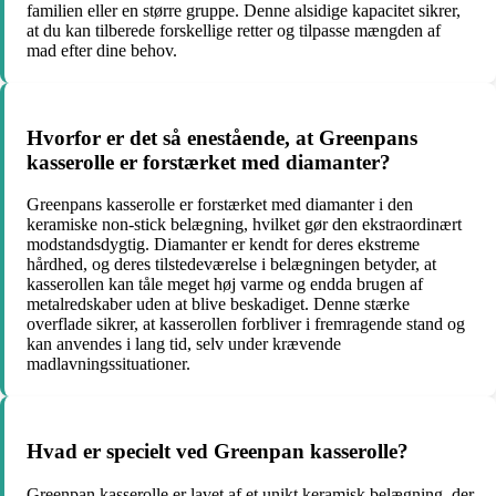
familien eller en større gruppe. Denne alsidige kapacitet sikrer,
at du kan tilberede forskellige retter og tilpasse mængden af
mad efter dine behov.
Hvorfor er det så enestående, at Greenpans
kasserolle er forstærket med diamanter?
Greenpans kasserolle er forstærket med diamanter i den
keramiske non-stick belægning, hvilket gør den ekstraordinært
modstandsdygtig. Diamanter er kendt for deres ekstreme
hårdhed, og deres tilstedeværelse i belægningen betyder, at
kasserollen kan tåle meget høj varme og endda brugen af
metalredskaber uden at blive beskadiget. Denne stærke
overflade sikrer, at kasserollen forbliver i fremragende stand og
kan anvendes i lang tid, selv under krævende
madlavningssituationer.
Hvad er specielt ved Greenpan kasserolle?
Greenpan kasserolle er lavet af et unikt keramisk belægning, der