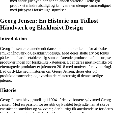
med andre julepynt, der har en anden størrelse. Dette gør
produktet mindre alsidigt og kan være en ulempe sammenlignet
med julepynt i forskellige størrelser.
Georg Jensen: En Historie om Tidløst
Håndværk og Eksklusivt Design
Introduktion
Georg Jensen er et anerkendt dansk brand, der er kendt for at skabe
smukt håndværk og eksklusivt design. Med deres stolte arv og fokus
på kvalitet har de etableret sig som en førende producent af luksuriøse
produkter inden for forskellige kategorier. Et af deres mest ikoniske og
eftertragtede produkter er juleuroen 2018 med motivet af en vinterfugl.
Lad os dykke ned i historien om Georg Jensen, deres etos og
produktionsmetoder, og hvordan de relaterer sig til denne særlige
juleuro.
Historie
Georg Jensen blev grundlagt i 1904 af den visionære sølvsmed Georg
Jensen. Med en passion for æstetik og kvalitet begyndte han at skabe
enestående smykker og sølvvarer, der hurtigt fik anerkendelse for deres