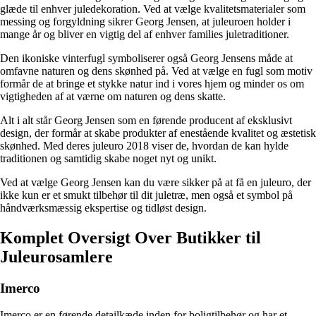
glæde til enhver juledekoration. Ved at vælge kvalitetsmaterialer som
messing og forgyldning sikrer Georg Jensen, at juleuroen holder i
mange år og bliver en vigtig del af enhver families juletraditioner.
Den ikoniske vinterfugl symboliserer også Georg Jensens måde at
omfavne naturen og dens skønhed på. Ved at vælge en fugl som motiv
formår de at bringe et stykke natur ind i vores hjem og minder os om
vigtigheden af at værne om naturen og dens skatte.
Alt i alt står Georg Jensen som en førende producent af eksklusivt
design, der formår at skabe produkter af enestående kvalitet og æstetisk
skønhed. Med deres juleuro 2018 viser de, hvordan de kan hylde
traditionen og samtidig skabe noget nyt og unikt.
Ved at vælge Georg Jensen kan du være sikker på at få en juleuro, der
ikke kun er et smukt tilbehør til dit juletræ, men også et symbol på
håndværksmæssig ekspertise og tidløst design.
Komplet Oversigt Over Butikker til
Juleurosamlere
Imerco
Imerco er en førende detailkæde inden for boligtilbehør og har et