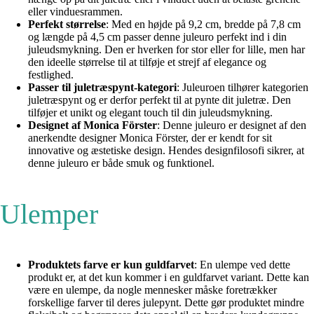
eller vinduesrammen.
Perfekt størrelse
: Med en højde på 9,2 cm, bredde på 7,8 cm
og længde på 4,5 cm passer denne juleuro perfekt ind i din
juleudsmykning. Den er hverken for stor eller for lille, men har
den ideelle størrelse til at tilføje et strejf af elegance og
festlighed.
Passer til juletræspynt-kategori
: Juleuroen tilhører kategorien
juletræspynt og er derfor perfekt til at pynte dit juletræ. Den
tilføjer et unikt og elegant touch til din juleudsmykning.
Designet af Monica Förster
: Denne juleuro er designet af den
anerkendte designer Monica Förster, der er kendt for sit
innovative og æstetiske design. Hendes designfilosofi sikrer, at
denne juleuro er både smuk og funktionel.
Ulemper
Produktets farve er kun guldfarvet
: En ulempe ved dette
produkt er, at det kun kommer i en guldfarvet variant. Dette kan
være en ulempe, da nogle mennesker måske foretrækker
forskellige farver til deres julepynt. Dette gør produktet mindre