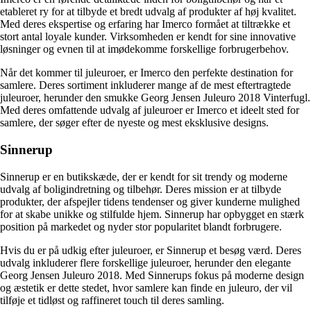
etableret ry for at tilbyde et bredt udvalg af produkter af høj kvalitet.
Med deres ekspertise og erfaring har Imerco formået at tiltrække et
stort antal loyale kunder. Virksomheden er kendt for sine innovative
løsninger og evnen til at imødekomme forskellige forbrugerbehov.
Når det kommer til juleuroer, er Imerco den perfekte destination for
samlere. Deres sortiment inkluderer mange af de mest eftertragtede
juleuroer, herunder den smukke Georg Jensen Juleuro 2018 Vinterfugl.
Med deres omfattende udvalg af juleuroer er Imerco et ideelt sted for
samlere, der søger efter de nyeste og mest eksklusive designs.
Sinnerup
Sinnerup er en butikskæde, der er kendt for sit trendy og moderne
udvalg af boligindretning og tilbehør. Deres mission er at tilbyde
produkter, der afspejler tidens tendenser og giver kunderne mulighed
for at skabe unikke og stilfulde hjem. Sinnerup har opbygget en stærk
position på markedet og nyder stor popularitet blandt forbrugere.
Hvis du er på udkig efter juleuroer, er Sinnerup et besøg værd. Deres
udvalg inkluderer flere forskellige juleuroer, herunder den elegante
Georg Jensen Juleuro 2018. Med Sinnerups fokus på moderne design
og æstetik er dette stedet, hvor samlere kan finde en juleuro, der vil
tilføje et tidløst og raffineret touch til deres samling.