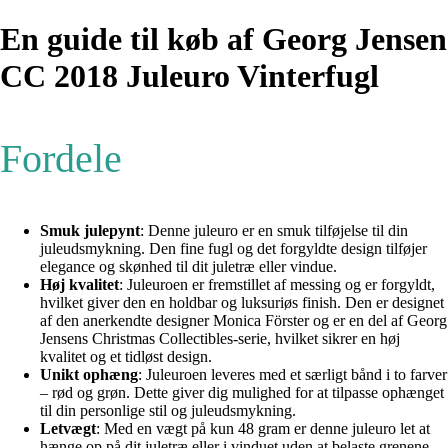
En guide til køb af Georg Jensen
CC 2018 Juleuro Vinterfugl
Fordele
Smuk julepynt
: Denne juleuro er en smuk tilføjelse til din
juleudsmykning. Den fine fugl og det forgyldte design tilføjer
elegance og skønhed til dit juletræ eller vindue.
Høj kvalitet
: Juleuroen er fremstillet af messing og er forgyldt,
hvilket giver den en holdbar og luksuriøs finish. Den er designet
af den anerkendte designer Monica Förster og er en del af Georg
Jensens Christmas Collectibles-serie, hvilket sikrer en høj
kvalitet og et tidløst design.
Unikt ophæng
: Juleuroen leveres med et særligt bånd i to farver
– rød og grøn. Dette giver dig mulighed for at tilpasse ophænget
til din personlige stil og juleudsmykning.
Letvægt
: Med en vægt på kun 48 gram er denne juleuro let at
hænge op på dit juletræ eller i vinduet uden at belaste grenene