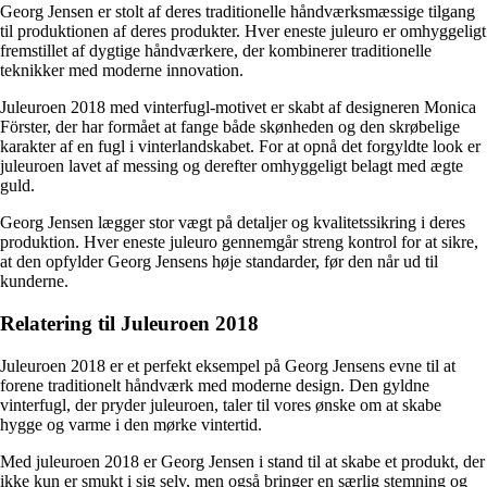
Georg Jensen er stolt af deres traditionelle håndværksmæssige tilgang
til produktionen af deres produkter. Hver eneste juleuro er omhyggeligt
fremstillet af dygtige håndværkere, der kombinerer traditionelle
teknikker med moderne innovation.
Juleuroen 2018 med vinterfugl-motivet er skabt af designeren Monica
Förster, der har formået at fange både skønheden og den skrøbelige
karakter af en fugl i vinterlandskabet. For at opnå det forgyldte look er
juleuroen lavet af messing og derefter omhyggeligt belagt med ægte
guld.
Georg Jensen lægger stor vægt på detaljer og kvalitetssikring i deres
produktion. Hver eneste juleuro gennemgår streng kontrol for at sikre,
at den opfylder Georg Jensens høje standarder, før den når ud til
kunderne.
Relatering til Juleuroen 2018
Juleuroen 2018 er et perfekt eksempel på Georg Jensens evne til at
forene traditionelt håndværk med moderne design. Den gyldne
vinterfugl, der pryder juleuroen, taler til vores ønske om at skabe
hygge og varme i den mørke vintertid.
Med juleuroen 2018 er Georg Jensen i stand til at skabe et produkt, der
ikke kun er smukt i sig selv, men også bringer en særlig stemning og