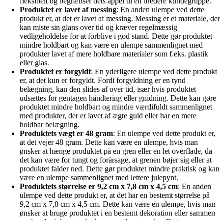
fleksibelt og begrænser dets appel til en bredere kundegruppe.
Produktet er lavet af messing
: En anden ulempe ved dette
produkt er, at det er lavet af messing. Messing er et materiale, der
kan miste sin glans over tid og kræver regelmæssig
vedligeholdelse for at forblive i god stand. Dette gør produktet
mindre holdbart og kan være en ulempe sammenlignet med
produkter lavet af mere holdbare materialer som f.eks. plastik
eller glas.
Produktet er forgyldt
: En yderligere ulempe ved dette produkt
er, at det kun er forgyldt. Fordi forgyldning er en tynd
belægning, kan den slides af over tid, især hvis produktet
udsættes for gentagen håndtering eller gnidning. Dette kan gøre
produktet mindre holdbart og mindre værdifuldt sammenlignet
med produkter, der er lavet af ægte guld eller har en mere
holdbar belægning.
Produktets vægt er 48 gram
: En ulempe ved dette produkt er,
at det vejer 48 gram. Dette kan være en ulempe, hvis man
ønsker at hænge produktet på en gren eller en let overflade, da
det kan være for tungt og forårsage, at grenen bøjer sig eller at
produktet falder ned. Dette gør produktet mindre praktisk og kan
være en ulempe sammenlignet med lettere julepynt.
Produktets størrelse er 9,2 cm x 7,8 cm x 4,5 cm
: En anden
ulempe ved dette produkt er, at det har en bestemt størrelse på
9,2 cm x 7,8 cm x 4,5 cm. Dette kan være en ulempe, hvis man
ønsker at bruge produktet i en bestemt dekoration eller sammen