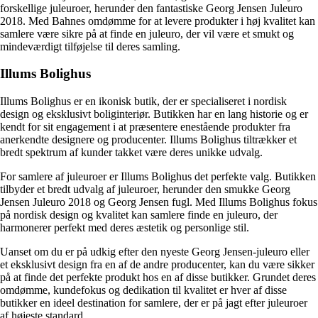
forskellige juleuroer, herunder den fantastiske Georg Jensen Juleuro
2018. Med Bahnes omdømme for at levere produkter i høj kvalitet kan
samlere være sikre på at finde en juleuro, der vil være et smukt og
mindeværdigt tilføjelse til deres samling.
Illums Bolighus
Illums Bolighus er en ikonisk butik, der er specialiseret i nordisk
design og eksklusivt boliginteriør. Butikken har en lang historie og er
kendt for sit engagement i at præsentere enestående produkter fra
anerkendte designere og producenter. Illums Bolighus tiltrækker et
bredt spektrum af kunder takket være deres unikke udvalg.
For samlere af juleuroer er Illums Bolighus det perfekte valg. Butikken
tilbyder et bredt udvalg af juleuroer, herunder den smukke Georg
Jensen Juleuro 2018 og Georg Jensen fugl. Med Illums Bolighus fokus
på nordisk design og kvalitet kan samlere finde en juleuro, der
harmonerer perfekt med deres æstetik og personlige stil.
Uanset om du er på udkig efter den nyeste Georg Jensen-juleuro eller
et eksklusivt design fra en af de andre producenter, kan du være sikker
på at finde det perfekte produkt hos en af ​​disse butikker. Grundet deres
omdømme, kundefokus og dedikation til kvalitet er hver af disse
butikker en ideel destination for samlere, der er på jagt efter juleuroer
af højeste standard.