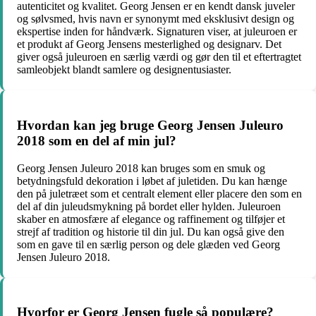
autenticitet og kvalitet. Georg Jensen er en kendt dansk juveler
og sølvsmed, hvis navn er synonymt med eksklusivt design og
ekspertise inden for håndværk. Signaturen viser, at juleuroen er
et produkt af Georg Jensens mesterlighed og designarv. Det
giver også juleuroen en særlig værdi og gør den til et eftertragtet
samleobjekt blandt samlere og designentusiaster.
Hvordan kan jeg bruge Georg Jensen Juleuro
2018 som en del af min jul?
Georg Jensen Juleuro 2018 kan bruges som en smuk og
betydningsfuld dekoration i løbet af juletiden. Du kan hænge
den på juletræet som et centralt element eller placere den som en
del af din juleudsmykning på bordet eller hylden. Juleuroen
skaber en atmosfære af elegance og raffinement og tilføjer et
strejf af tradition og historie til din jul. Du kan også give den
som en gave til en særlig person og dele glæden ved Georg
Jensen Juleuro 2018.
Hvorfor er Georg Jensen fugle så populære?