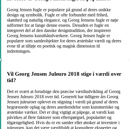
Georg Jensen fugle er populære på grund af deres unikke
design og symbolik. Fugle er ofte forbundet med frihed,
skønhed og naturlig elegance, og Georg Jensens fugle er nøje
udformet for at fange denne essens. Desuden er fugle en
integreret del af den danske designtradition, der inspirerer
Georg Jensens kunsthåndværkere. Georg Jensen fugle er
populære som samleobjekter for deres æstetiske værdi og deres
evne til at tilføje en poetisk og magisk dimension til
indretningen.
Vil Georg Jensen Juleuro 2018 stige i værdi over
tid?
Det er svært at forudsige den præcise værdiudvikling af Georg
Jensen Juleuro 2018 over tid. Generelt har tidligere års Georg
Jensen juleuroer oplevet en stigning i værdi på grund af deres
begrænsede oplag og deres anerkendelse som kunstneriske og
æstetiske værker. Det er dog vigtigt at påpege, at værdi kan
påvirkes af flere faktorer som efterspørgsel, popularitet og
tilgængelighed. Hvis du er en samler eller ønsker at investere i
juleuroen, kan det være værdifuldt at konsultere eksperter og