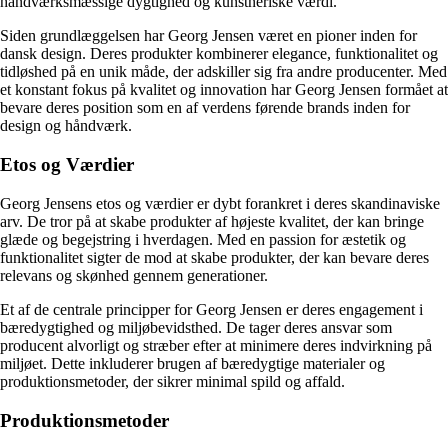
håndværksmæssige dygtighed og kunstneriske værdi.
Siden grundlæggelsen har Georg Jensen været en pioner inden for
dansk design. Deres produkter kombinerer elegance, funktionalitet og
tidløshed på en unik måde, der adskiller sig fra andre producenter. Med
et konstant fokus på kvalitet og innovation har Georg Jensen formået at
bevare deres position som en af verdens førende brands inden for
design og håndværk.
Etos og Værdier
Georg Jensens etos og værdier er dybt forankret i deres skandinaviske
arv. De tror på at skabe produkter af højeste kvalitet, der kan bringe
glæde og begejstring i hverdagen. Med en passion for æstetik og
funktionalitet sigter de mod at skabe produkter, der kan bevare deres
relevans og skønhed gennem generationer.
Et af de centrale principper for Georg Jensen er deres engagement i
bæredygtighed og miljøbevidsthed. De tager deres ansvar som
producent alvorligt og stræber efter at minimere deres indvirkning på
miljøet. Dette inkluderer brugen af bæredygtige materialer og
produktionsmetoder, der sikrer minimal spild og affald.
Produktionsmetoder