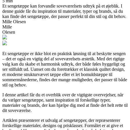
5 min
Et sengetæppe kan forvandle soveværelsets udtryk på et øjeblik. I
denne guide får du inspiration til materialer, typer og brands, så du
kan finde det sengetæppe, der passer perfekt til din stil og dit behov.
Mille Olesen
Mille
Olesen
Et sengetæppe er ikke blot en praktisk løsning til at beskytte sengen
– det er også en vigtig del af soveværelsets æstetik. Med det rigtige
valg kan du skabe et harmonisk udtryk, der både føles hyggeligt og
ser stilfuldt ud. Uanset om du foretrækker et klassisk quiltet design,
et moderne strukturvævet tæppe eller et let bomuldstæppe til
sommermånederne, findes der mange muligheder, der passer til både
stil og behov.
I denne artikel får du et overblik over de vigtigste overvejelser, når
du vælger sengetæppe, samt inspiration til forskellige typer,
materialer og brands, der kan hjælpe dig med at finde det helt rette til
dit soveværelse.
Artiklen præsenterer et udvalg af sengetæpper, der repræsenterer
forskellige materialer, designs og prisklasser. Formålet er at give et