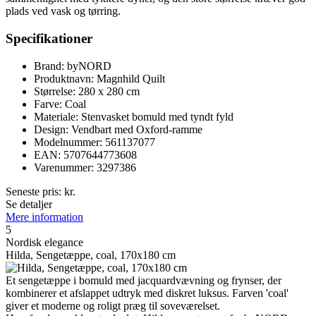
plads ved vask og tørring.
Specifikationer
Brand: byNORD
Produktnavn: Magnhild Quilt
Størrelse: 280 x 280 cm
Farve: Coal
Materiale: Stenvasket bomuld med tyndt fyld
Design: Vendbart med Oxford-ramme
Modelnummer: 561137077
EAN: 5707644773608
Varenummer: 3297386
Seneste pris:
kr.
Se detaljer
Mere information
5
Nordisk elegance
Hilda, Sengetæppe, coal, 170x180 cm
Et sengetæppe i bomuld med jacquardvævning og frynser, der
kombinerer et afslappet udtryk med diskret luksus. Farven 'coal'
giver et moderne og roligt præg til soveværelset.