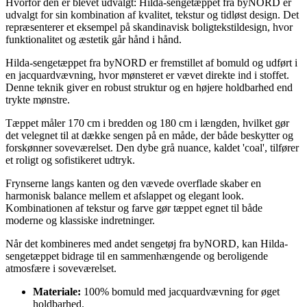
Hvorfor den er blevet udvalgt: Hilda-sengetæppet fra byNORD er
udvalgt for sin kombination af kvalitet, tekstur og tidløst design. Det
repræsenterer et eksempel på skandinavisk boligtekstildesign, hvor
funktionalitet og æstetik går hånd i hånd.
Hilda-sengetæppet fra byNORD er fremstillet af bomuld og udført i
en jacquardvævning, hvor mønsteret er vævet direkte ind i stoffet.
Denne teknik giver en robust struktur og en højere holdbarhed end
trykte mønstre.
Tæppet måler 170 cm i bredden og 180 cm i længden, hvilket gør
det velegnet til at dække sengen på en måde, der både beskytter og
forskønner soveværelset. Den dybe grå nuance, kaldet 'coal', tilfører
et roligt og sofistikeret udtryk.
Frynserne langs kanten og den vævede overflade skaber en
harmonisk balance mellem et afslappet og elegant look.
Kombinationen af tekstur og farve gør tæppet egnet til både
moderne og klassiske indretninger.
Når det kombineres med andet sengetøj fra byNORD, kan Hilda-
sengetæppet bidrage til en sammenhængende og beroligende
atmosfære i soveværelset.
Materiale:
100% bomuld med jacquardvævning for øget
holdbarhed.