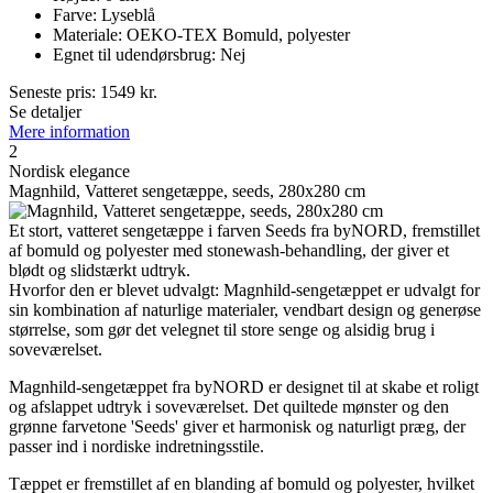
Farve: Lyseblå
Materiale: OEKO-TEX Bomuld, polyester
Egnet til udendørsbrug: Nej
Seneste pris:
1549
kr.
Se detaljer
Mere information
2
Nordisk elegance
Magnhild, Vatteret sengetæppe, seeds, 280x280 cm
Et stort, vatteret sengetæppe i farven Seeds fra byNORD, fremstillet
af bomuld og polyester med stonewash-behandling, der giver et
blødt og slidstærkt udtryk.
Hvorfor den er blevet udvalgt: Magnhild-sengetæppet er udvalgt for
sin kombination af naturlige materialer, vendbart design og generøse
størrelse, som gør det velegnet til store senge og alsidig brug i
soveværelset.
Magnhild-sengetæppet fra byNORD er designet til at skabe et roligt
og afslappet udtryk i soveværelset. Det quiltede mønster og den
grønne farvetone 'Seeds' giver et harmonisk og naturligt præg, der
passer ind i nordiske indretningsstile.
Tæppet er fremstillet af en blanding af bomuld og polyester, hvilket