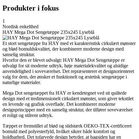
Produkter i fokus
1
Nordisk enkelthed
HAY Mega Dot Sengetæppe 235x245 Lyseblå
Et stort sengetæppe fra HAY med et karakteristisk cirkulært mønster
og blød bomuldskvalitet, der kombinerer moderne design med
sanselig struktur.
Hvorfor den er blevet udvalgt: HAY Mega Dot Sengetæppe er
udvalgt for sit moderne udtryk, høje materialekvalitet og alsidige
anvendelighed i soveværelset. Det repræsenterer et designorienteret
valg for dem, der ønsker et funktionelt og æstetisk sengetæppe i
naturlige materialer.
Mega Dot sengetæppet fra HAY er kendetegnet ved sit quiltede
design med et tredimensionelt cirkulært mønster, som giver tekstilet
en levende og grafisk overflade. Det kombinerer moderne
designprincipper med en sanselig struktur, der tilfører soveværelset
et roligt og stilrent udtryk.
Tæppet er fremstillet af blød og slidstærk OEKO-TEX-certificeret
bomuld med polyesterfyld, hvilket sikrer både komfort og
holdbarhed. Det tofarvede design betyder, at bagsiden har en