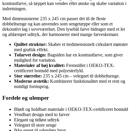
kontrastfarve, så tæppet kan vendes efter ønske og skabe variation i
indretningen.
Med dimensionerne 235 x 245 cm passer det til de fleste
dobbeltsenge og kan anvendes som sengetæppe eller som et
dekorativt lag i soveværelset. Den lyseblå farve bidrager med et let
og afdæmpet udtryk, der harmonerer med mange farveskemaer.
Quiltet struktur:
Skaber et tredimensionelt cirkulært mønster
med grafisk effekt.
Tofarvet design:
Bagsiden har en kontrastfarve, som giver
mulighed for variation.
Materialer af høj kvalitet:
Fremstillet i OEKO-TEX-
certificeret bomuld med polyesterfyld.
Stor størrelse:
235 x 245 cm – velegnet til dobbeltsenge.
Moderne æstetik:
Kombinerer funktionalitet med et rent og
nutidigt formsprog.
Fordele og ulemper
Blødt og holdbart materiale i OEKO-TEX-certificeret bomuld
Vendbart design med to farver
Elegant og tidløst udtryk
Velegnet til store senge
Ikke egnet til udendørs brug