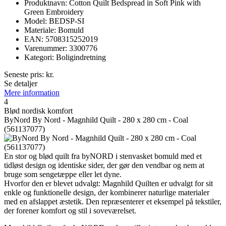
Produktnavn: Cotton Quilt Bedspread in Soft Pink with
Green Embroidery
Model: BEDSP-SI
Materiale: Bomuld
EAN: 5708315252019
Varenummer: 3300776
Kategori: Boligindretning
Seneste pris:
kr.
Se detaljer
Mere information
4
Blød nordisk komfort
ByNord By Nord - Magnhild Quilt - 280 x 280 cm - Coal
(561137077)
En stor og blød quilt fra byNORD i stenvasket bomuld med et
tidløst design og identiske sider, der gør den vendbar og nem at
bruge som sengetæppe eller let dyne.
Hvorfor den er blevet udvalgt: Magnhild Quilten er udvalgt for sit
enkle og funktionelle design, der kombinerer naturlige materialer
med en afslappet æstetik. Den repræsenterer et eksempel på tekstiler,
der forener komfort og stil i soveværelset.