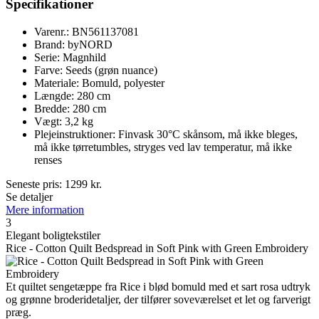
Specifikationer
Varenr.: BN561137081
Brand: byNORD
Serie: Magnhild
Farve: Seeds (grøn nuance)
Materiale: Bomuld, polyester
Længde: 280 cm
Bredde: 280 cm
Vægt: 3,2 kg
Plejeinstruktioner: Finvask 30°C skånsom, må ikke bleges,
må ikke tørretumbles, stryges ved lav temperatur, må ikke
renses
Seneste pris:
1299
kr.
Se detaljer
Mere information
3
Elegant boligtekstiler
Rice - Cotton Quilt Bedspread in Soft Pink with Green Embroidery
Et quiltet sengetæppe fra Rice i blød bomuld med et sart rosa udtryk
og grønne broderidetaljer, der tilfører soveværelset et let og farverigt
præg.