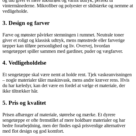
og uld giver et mere luksuriøst og varmt udtryk, perfekt til
vintermånederne. Mikrofiber og polyester er slidstærke og nemme at
vedligeholde.
3. Design og farver
Farve og mønster påvirker stemningen i rummet. Neutrale toner
giver et roligt og klassisk udtryk, mens mønstrede eller farverige
tæpper kan tilføre personlighed og liv. Overvej, hvordan
sengetæppet spiller sammen med gardiner, puder og vægfarver.
4. Vedligeholdelse
Et sengetæppe skal være nemt at holde rent. Tjek vaskeanvisningen
– nogle materialer tåler maskinvask, mens andre kræver rens. Hvis
du har kæledyr, kan det være en fordel at vælge et materiale, der
ikke tiltrækker hår.
5. Pris og kvalitet
Prisen afhænger af materiale, størrelse og mærke. Et dyrere
sengetæppe er ofte fremstillet af mere holdbare materialer og har
bedre forarbejdning, men der findes også prisvenlige alternativer
med flot design og god komfort.