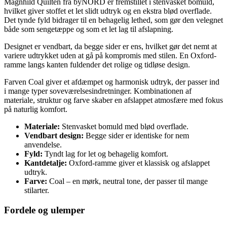
Magnhild Quilten fra byNORD er fremstillet i stenvasket bomuld,
hvilket giver stoffet et let slidt udtryk og en ekstra blød overflade.
Det tynde fyld bidrager til en behagelig lethed, som gør den velegnet
både som sengetæppe og som et let lag til afslapning.
Designet er vendbart, da begge sider er ens, hvilket gør det nemt at
variere udtrykket uden at gå på kompromis med stilen. En Oxford-
ramme langs kanten fuldender det rolige og tidløse design.
Farven Coal giver et afdæmpet og harmonisk udtryk, der passer ind
i mange typer soveværelsesindretninger. Kombinationen af
materiale, struktur og farve skaber en afslappet atmosfære med fokus
på naturlig komfort.
Materiale:
Stenvasket bomuld med blød overflade.
Vendbart design:
Begge sider er identiske for nem
anvendelse.
Fyld:
Tyndt lag for let og behagelig komfort.
Kantdetalje:
Oxford-ramme giver et klassisk og afslappet
udtryk.
Farve:
Coal – en mørk, neutral tone, der passer til mange
stilarter.
Fordele og ulemper