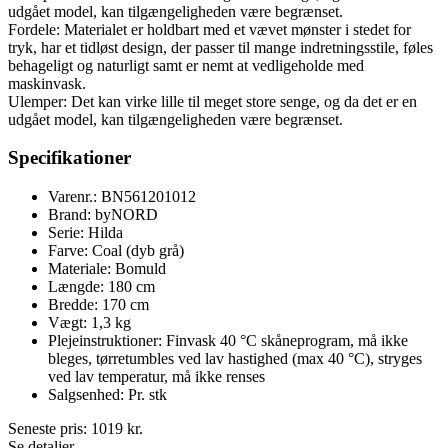
udgået model, kan tilgængeligheden være begrænset.
Fordele: Materialet er holdbart med et vævet mønster i stedet for
tryk, har et tidløst design, der passer til mange indretningsstile, føles
behageligt og naturligt samt er nemt at vedligeholde med
maskinvask.
Ulemper: Det kan virke lille til meget store senge, og da det er en
udgået model, kan tilgængeligheden være begrænset.
Specifikationer
Varenr.: BN561201012
Brand: byNORD
Serie: Hilda
Farve: Coal (dyb grå)
Materiale: Bomuld
Længde: 180 cm
Bredde: 170 cm
Vægt: 1,3 kg
Plejeinstruktioner: Finvask 40 °C skåneprogram, må ikke
bleges, tørretumbles ved lav hastighed (max 40 °C), stryges
ved lav temperatur, må ikke renses
Salgsenhed: Pr. stk
Seneste pris:
1019
kr.
Se detaljer