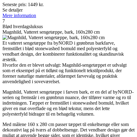
Seneste pris:
1449
kr.
Se detaljer
Mere information
7
Blød hverdagsluksus
Magnhild, Vatteret sengetæppe, bark, 160x280 cm
Et vatteret sengetæppe fra byNORD i grønbrun barkfarve,
fremstillet i blød stonewashed bomuld med polyesterfyld og
vendbart design, der kombinerer funktionalitet og skandinavisk
æstetik.
Hvorfor den er blevet udvalgt: Magnhild-sengetæppet er udvalgt
som et eksempel på et tidløst og funktionelt tekstilprodukt, der
forener naturlige materialer, afdæmpet farvevalg og praktisk
anvendelighed i soveværelset.
Magnhild, Vatteret sengetæppe i farven bark, er en del af byNORD-
serien og fremstår i en grønbrun nuance, der tilfører varme og ro til
indretningen. Tæppet er fremstillet i stonewashed bomuld, hvilket
giver en mat overflade og en blød tekstur, mens det lette
polyesterfyld bidrager til en behagelig volumen.
Med målene 160 x 280 cm passer tæppet til enkeltsenge eller som
dekorativt lag på tværs af dobbeltsenge. Det vendbare design gør det
muligt at anvende begge sider, som er identiske, hvilket giver