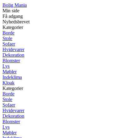
Bolig Mania
Min side
Få adgang
Nyhedsbrevet
Kategorier
Borde
Stole
Sofaer
Hvidevarer
Dekoration
Blomster
Lys
Møbler
Indeklima
Kloak
Kategorier
Borde
Stole
Sofaer
Hvidevarer
Dekoration
Blomster
Lys
Møbler