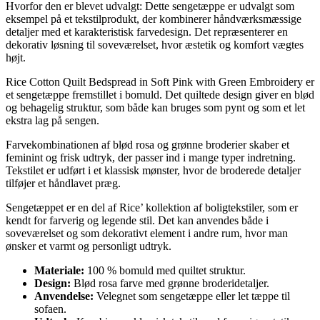
Hvorfor den er blevet udvalgt: Dette sengetæppe er udvalgt som
eksempel på et tekstilprodukt, der kombinerer håndværksmæssige
detaljer med et karakteristisk farvedesign. Det repræsenterer en
dekorativ løsning til soveværelset, hvor æstetik og komfort vægtes
højt.
Rice Cotton Quilt Bedspread in Soft Pink with Green Embroidery er
et sengetæppe fremstillet i bomuld. Det quiltede design giver en blød
og behagelig struktur, som både kan bruges som pynt og som et let
ekstra lag på sengen.
Farvekombinationen af blød rosa og grønne broderier skaber et
feminint og frisk udtryk, der passer ind i mange typer indretning.
Tekstilet er udført i et klassisk mønster, hvor de broderede detaljer
tilføjer et håndlavet præg.
Sengetæppet er en del af Rice’ kollektion af boligtekstiler, som er
kendt for farverig og legende stil. Det kan anvendes både i
soveværelset og som dekorativt element i andre rum, hvor man
ønsker et varmt og personligt udtryk.
Materiale:
100 % bomuld med quiltet struktur.
Design:
Blød rosa farve med grønne broderidetaljer.
Anvendelse:
Velegnet som sengetæppe eller let tæppe til
sofaen.