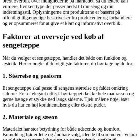
bredt overblik over mulighederne på markedet, så du lettere kan
vurdere, hvilken type der passer bedst til din seng og din
indretningsstil. Oplysningerne om produkterne er baseret på
offentligt tilgængelige beskrivelser fra producenter og forhandlere
og er opsummeret for at give et klart og informativt overblik.
Faktorer at overveje ved køb af
sengetæppe
Når du vælger et sengetæppe, handler det både om funktion og
æstetik. Her er nogle af de vigtigste faktorer, du bør tage højde for.
1. Størrelse og pasform
Et sengetæppe skal passe til sengens størrelse og faldet omkring
siderne. For et elegant udtryk bør tæppet dække hele madrassen og
gerne hænge et stykke ned langs siderne. Tjek målene nøje, især
hvis du har en høj kontinentalseng eller ekstra puder.
2. Materiale og sæson
Materialet har stor betydning for både udseende og komfort.
Bomuld og hør er lette og åndbare valg, ideelle til sommeren. Velour