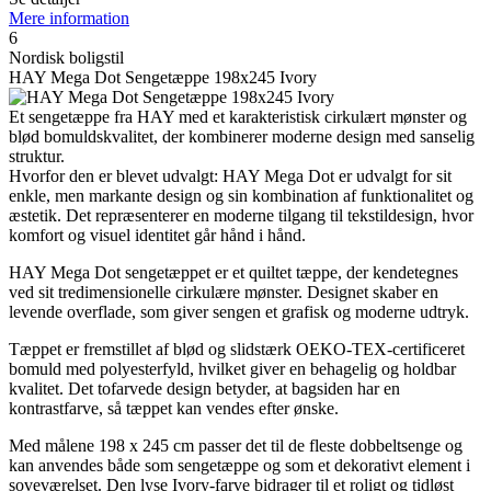
Mere information
6
Nordisk boligstil
HAY Mega Dot Sengetæppe 198x245 Ivory
Et sengetæppe fra HAY med et karakteristisk cirkulært mønster og
blød bomuldskvalitet, der kombinerer moderne design med sanselig
struktur.
Hvorfor den er blevet udvalgt: HAY Mega Dot er udvalgt for sit
enkle, men markante design og sin kombination af funktionalitet og
æstetik. Det repræsenterer en moderne tilgang til tekstildesign, hvor
komfort og visuel identitet går hånd i hånd.
HAY Mega Dot sengetæppet er et quiltet tæppe, der kendetegnes
ved sit tredimensionelle cirkulære mønster. Designet skaber en
levende overflade, som giver sengen et grafisk og moderne udtryk.
Tæppet er fremstillet af blød og slidstærk OEKO-TEX-certificeret
bomuld med polyesterfyld, hvilket giver en behagelig og holdbar
kvalitet. Det tofarvede design betyder, at bagsiden har en
kontrastfarve, så tæppet kan vendes efter ønske.
Med målene 198 x 245 cm passer det til de fleste dobbeltsenge og
kan anvendes både som sengetæppe og som et dekorativt element i
soveværelset. Den lyse Ivory-farve bidrager til et roligt og tidløst