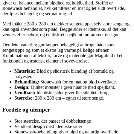
giver en balance mellem blødhed og holdbarhed. Stoffet er
stonewash-behandlet, hvilket tilfører en mat og let slidt overflade,
der føles behagelig og ser naturlig ud.
Med målene 280 x 280 cm dækker sengetæppet selv store senge og
kan også anvendes som plaid. Begge sider er identiske, så det kan
vendes efter behov, og en diskret spejlkant indrammer designet.
Den lette vattering gør tæppet behageligt at bruge både som
sengetæppe og som et ekstra lag varme på kølige aftener.
Kombinationen af tekstur, farve og materiale gør Magnhild til et
funktionelt og æstetisk element i soveværelset.
Materiale:
Blød og slidstærk blanding af bomuld og
polyester.
Behandling:
Stonewash for en mat og blød overflade.
Design:
Quiltet mønster i grøn nuance med spejlkant.
Vendbart:
Identiske sider giver fleksibilitet i brug.
Størrelse:
280 x 280 cm – egnet til store senge.
Fordele og ulemper
Stor størrelse, der passer til dobbeltsenge
Vendbart design med identiske sider
Stonewash-behandling giver blød og naturlig overflade