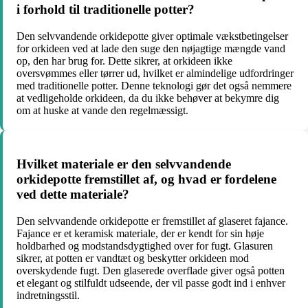
i forhold til traditionelle potter?
Den selvvandende orkidepotte giver optimale vækstbetingelser
for orkideen ved at lade den suge den nøjagtige mængde vand
op, den har brug for. Dette sikrer, at orkideen ikke
oversvømmes eller tørrer ud, hvilket er almindelige udfordringer
med traditionelle potter. Denne teknologi gør det også nemmere
at vedligeholde orkideen, da du ikke behøver at bekymre dig
om at huske at vande den regelmæssigt.
Hvilket materiale er den selvvandende
orkidepotte fremstillet af, og hvad er fordelene
ved dette materiale?
Den selvvandende orkidepotte er fremstillet af glaseret fajance.
Fajance er et keramisk materiale, der er kendt for sin høje
holdbarhed og modstandsdygtighed over for fugt. Glasuren
sikrer, at potten er vandtæt og beskytter orkideen mod
overskydende fugt. Den glaserede overflade giver også potten
et elegant og stilfuldt udseende, der vil passe godt ind i enhver
indretningsstil.