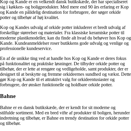
Kop og Kande er en velkendt dansk butikskæde, der har specialiseret
sig i køkken- og boligprodukter. Med mere end 90 års erfaring er Kop
og Kande en pålidelig destination for forbrugere, der søger orkide
potter og tilbehør af høj kvalitet.
Kop og Kandes udvalg af orkide potter inkluderer et bredt udvalg af
forskellige størrelser og materialer. Fra klassiske keramiske potter til
moderne plastikmodeller, kan du finde alt hvad du behøver hos Kop og
Kande. Kundeanmeldelser roser butikkens gode udvalg og venlige og
professionelle kundeservice.
En af de unikke ting ved at handle hos Kop og Kande er deres fokus
på funktionalitet og praktiske løsninger. De tilbyder orkide potter og
tilbehør, der er lette at rengøre og vedligeholde, samt produkter, der er
designet til at beskytte og fremme orkideernes sundhed og vækst. Dette
gør Kop og Kande til et attraktivt valg for orkideentusiaster og
forbrugere, der ønsker funktionelle og holdbare orkide potter.
Bahne
Bahne er en dansk butikskæde, der er kendt for sit moderne og
stilfulde sortiment. Med en bred vifte af produkter til boligen, herunder
indretning og tilbehør, er Bahne en trendy destination for orkide potter
og tilbehør.