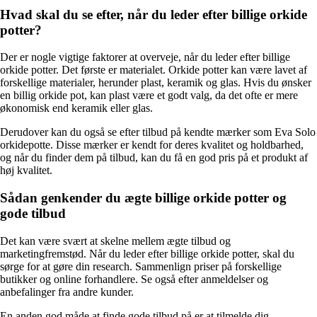
Hvad skal du se efter, når du leder efter billige orkide
potter?
Der er nogle vigtige faktorer at overveje, når du leder efter billige
orkide potter. Det første er materialet. Orkide potter kan være lavet af
forskellige materialer, herunder plast, keramik og glas. Hvis du ønsker
en billig orkide pot, kan plast være et godt valg, da det ofte er mere
økonomisk end keramik eller glas.
Derudover kan du også se efter tilbud på kendte mærker som Eva Solo
orkidepotte. Disse mærker er kendt for deres kvalitet og holdbarhed,
og når du finder dem på tilbud, kan du få en god pris på et produkt af
høj kvalitet.
Sådan genkender du ægte billige orkide potter og
gode tilbud
Det kan være svært at skelne mellem ægte tilbud og
marketingfremstød. Når du leder efter billige orkide potter, skal du
sørge for at gøre din research. Sammenlign priser på forskellige
butikker og online forhandlere. Se også efter anmeldelser og
anbefalinger fra andre kunder.
En anden god måde at finde gode tilbud på er at tilmelde dig