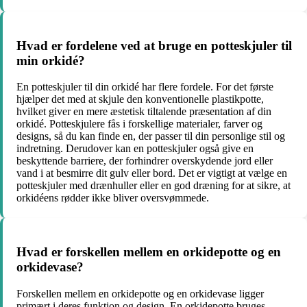
Hvad er fordelene ved at bruge en potteskjuler til
min orkidé?
En potteskjuler til din orkidé har flere fordele. For det første
hjælper det med at skjule den konventionelle plastikpotte,
hvilket giver en mere æstetisk tiltalende præsentation af din
orkidé. Potteskjulere fås i forskellige materialer, farver og
designs, så du kan finde en, der passer til din personlige stil og
indretning. Derudover kan en potteskjuler også give en
beskyttende barriere, der forhindrer overskydende jord eller
vand i at besmirre dit gulv eller bord. Det er vigtigt at vælge en
potteskjuler med drænhuller eller en god dræning for at sikre, at
orkidéens rødder ikke bliver oversvømmede.
Hvad er forskellen mellem en orkidepotte og en
orkidevase?
Forskellen mellem en orkidepotte og en orkidevase ligger
primært i deres funktion og design. En orkidepotte bruges