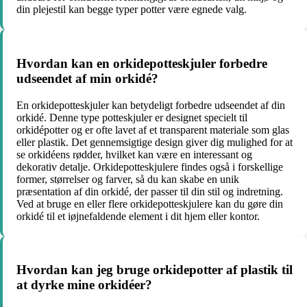
din plejestil kan begge typer potter være egnede valg.
Hvordan kan en orkidepotteskjuler forbedre
udseendet af min orkidé?
En orkidepotteskjuler kan betydeligt forbedre udseendet af din
orkidé. Denne type potteskjuler er designet specielt til
orkidépotter og er ofte lavet af et transparent materiale som glas
eller plastik. Det gennemsigtige design giver dig mulighed for at
se orkidéens rødder, hvilket kan være en interessant og
dekorativ detalje. Orkidepotteskjulere findes også i forskellige
former, størrelser og farver, så du kan skabe en unik
præsentation af din orkidé, der passer til din stil og indretning.
Ved at bruge en eller flere orkidepotteskjulere kan du gøre din
orkidé til et iøjnefaldende element i dit hjem eller kontor.
Hvordan kan jeg bruge orkidepotter af plastik til
at dyrke mine orkidéer?