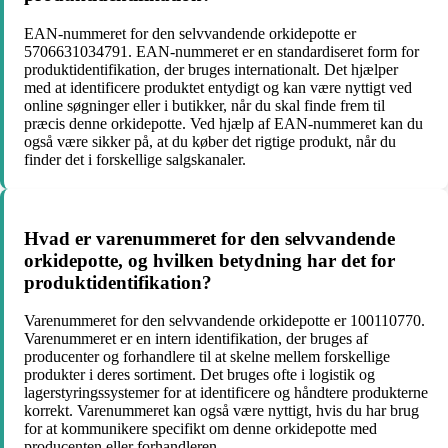
EAN-nummeret for den selvvandende orkidepotte er
5706631034791. EAN-nummeret er en standardiseret form for
produktidentifikation, der bruges internationalt. Det hjælper
med at identificere produktet entydigt og kan være nyttigt ved
online søgninger eller i butikker, når du skal finde frem til
præcis denne orkidepotte. Ved hjælp af EAN-nummeret kan du
også være sikker på, at du køber det rigtige produkt, når du
finder det i forskellige salgskanaler.
Hvad er varenummeret for den selvvandende
orkidepotte, og hvilken betydning har det for
produktidentifikation?
Varenummeret for den selvvandende orkidepotte er 100110770.
Varenummeret er en intern identifikation, der bruges af
producenter og forhandlere til at skelne mellem forskellige
produkter i deres sortiment. Det bruges ofte i logistik og
lagerstyringssystemer for at identificere og håndtere produkterne
korrekt. Varenummeret kan også være nyttigt, hvis du har brug
for at kommunikere specifikt om denne orkidepotte med
producenten eller forhandleren.