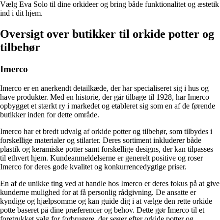
Vælg Eva Solo til dine orkideer og bring både funktionalitet og æstetik
ind i dit hjem.
Oversigt over butikker til orkide potter og
tilbehør
Imerco
Imerco er en anerkendt detailkæde, der har specialiseret sig i hus og
have produkter. Med en historie, der går tilbage til 1928, har Imerco
opbygget et stærkt ry i markedet og etableret sig som en af de førende
butikker inden for dette område.
Imerco har et bredt udvalg af orkide potter og tilbehør, som tilbydes i
forskellige materialer og stilarter. Deres sortiment inkluderer både
plastik og keramiske potter samt forskellige designs, der kan tilpasses
til ethvert hjem. Kundeanmeldelserne er generelt positive og roser
Imerco for deres gode kvalitet og konkurrencedygtige priser.
En af de unikke ting ved at handle hos Imerco er deres fokus på at give
kunderne mulighed for at få personlig rådgivning. De ansatte er
kyndige og hjælpsomme og kan guide dig i at vælge den rette orkide
potte baseret på dine præferencer og behov. Dette gør Imerco til et
foretrukket valg for forbrugere, der søger efter orkide potter og