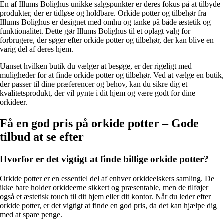
En af Illums Bolighus unikke salgspunkter er deres fokus på at tilbyde
produkter, der er tidløse og holdbare. Orkide potter og tilbehør fra
Illums Bolighus er designet med omhu og tanke på både æstetik og
funktionalitet. Dette gør Illums Bolighus til et oplagt valg for
forbrugere, der søger efter orkide potter og tilbehør, der kan blive en
varig del af deres hjem.
Uanset hvilken butik du vælger at besøge, er der rigeligt med
muligheder for at finde orkide potter og tilbehør. Ved at vælge en butik,
der passer til dine præferencer og behov, kan du sikre dig et
kvalitetsprodukt, der vil pynte i dit hjem og være godt for dine
orkideer.
Få en god pris på orkide potter – Gode
tilbud at se efter
Hvorfor er det vigtigt at finde billige orkide potter?
Orkide potter er en essentiel del af enhver orkideelskers samling. De
ikke bare holder orkideerne sikkert og præsentable, men de tilføjer
også et æstetisk touch til dit hjem eller dit kontor. Når du leder efter
orkide potter, er det vigtigt at finde en god pris, da det kan hjælpe dig
med at spare penge.