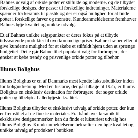
Bahnes udvalg af orkide potter er stilfulde og moderne, og de tilbyder
forskellige designs, der passer til forskellige indretninger. Materialerne
spænder fra keramik til plastik og der er også mulighed for at finde
potter i forskellige farver og mønstre. Kundeanmeldelserne fremhæver
Bahnes høje kvalitet og unikke udvalg.
Et af Bahnes unikke salgspunkter er deres fokus på at tilbyde
tidssvarende produkter til overkommelige priser. Bahne stræber efter at
give kunderne mulighed for at skabe et stilfuldt hjem uden at sprænge
budgettet. Dette gør Bahne til et populært valg for forbrugere, der
ønsker at købe trendy og prisvenlige orkide potter og tilbehør.
Illums Bolighus
Illums Bolighus er en af Danmarks mest kendte luksusbutikker inden
for boligindretning. Med en historie, der går tilbage til 1925, er Illums
Bolighus en eksklusiv destination for forbrugere, der søger orkide
potter og tilbehør af allerhøjeste kvalitet.
Illums Bolighus tilbyder et eksklusivt udvalg af orkide potter, der kun
er fremstillet af de fineste materialer. Fra håndlavet keramik til
eksklusive designermærker, kan du finde et luksuriøst udvalg hos
Illums Bolighus. Kundeanmeldelserne bekræfter den høje kvalitet og
unikke udvalg af produkter i butikken.