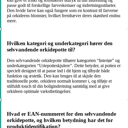
kan give et friskt og sofistikeret udtryk til din indretning og
passe godt til forskellige farveskemaer og indretningsstilarter.
Den hvide farve kan også fungere som en kontrast til farverne
på orkideens blomster, hvilket fremhæver deres skønhed endnu
mere.
Hvilken kategori og underkategori hører den
selvvandende orkidepotte til?
Den selvvandende orkidepotte tilhører kategorien “Interiør” og
underkategorien “Urtepotteskjulere”. Dette betyder, at potten er
specielt designet til at passe ind i dit hjem og tilbyde både
funktion og æstetik. Den kan bruges til at skjule den
traditionelle potte, orkideen normalt kommer i, og tilføje et
stilfuldt touch til din boligindretning samtidig med at give
orkideen optimale vækstbetingelser.
Hvad er EAN-nummeret for den selvvandende
orkidepotte, og hvilken betydning har det for
produktidentifikation?