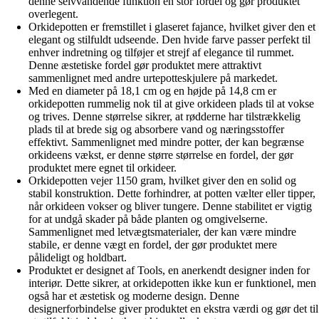
denne selvvandende funktion en stor fordel og gør produktet
overlegent.
Orkidepotten er fremstillet i glaseret fajance, hvilket giver den et
elegant og stilfuldt udseende. Den hvide farve passer perfekt til
enhver indretning og tilføjer et strejf af elegance til rummet.
Denne æstetiske fordel gør produktet mere attraktivt
sammenlignet med andre urtepotteskjulere på markedet.
Med en diameter på 18,1 cm og en højde på 14,8 cm er
orkidepotten rummelig nok til at give orkideen plads til at vokse
og trives. Denne størrelse sikrer, at rødderne har tilstrækkelig
plads til at brede sig og absorbere vand og næringsstoffer
effektivt. Sammenlignet med mindre potter, der kan begrænse
orkideens vækst, er denne større størrelse en fordel, der gør
produktet mere egnet til orkideer.
Orkidepotten vejer 1150 gram, hvilket giver den en solid og
stabil konstruktion. Dette forhindrer, at potten vælter eller tipper,
når orkideen vokser og bliver tungere. Denne stabilitet er vigtig
for at undgå skader på både planten og omgivelserne.
Sammenlignet med letvægtsmaterialer, der kan være mindre
stabile, er denne vægt en fordel, der gør produktet mere
pålideligt og holdbart.
Produktet er designet af Tools, en anerkendt designer inden for
interiør. Dette sikrer, at orkidepotten ikke kun er funktionel, men
også har et æstetisk og moderne design. Denne
designerforbindelse giver produktet en ekstra værdi og gør det til