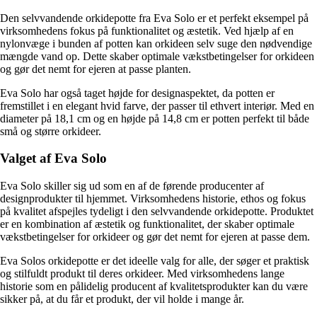
Den selvvandende orkidepotte fra Eva Solo er et perfekt eksempel på
virksomhedens fokus på funktionalitet og æstetik. Ved hjælp af en
nylonvæge i bunden af potten kan orkideen selv suge den nødvendige
mængde vand op. Dette skaber optimale vækstbetingelser for orkideen
og gør det nemt for ejeren at passe planten.
Eva Solo har også taget højde for designaspektet, da potten er
fremstillet i en elegant hvid farve, der passer til ethvert interiør. Med en
diameter på 18,1 cm og en højde på 14,8 cm er potten perfekt til både
små og større orkideer.
Valget af Eva Solo
Eva Solo skiller sig ud som en af de førende producenter af
designprodukter til hjemmet. Virksomhedens historie, ethos og fokus
på kvalitet afspejles tydeligt i den selvvandende orkidepotte. Produktet
er en kombination af æstetik og funktionalitet, der skaber optimale
vækstbetingelser for orkideer og gør det nemt for ejeren at passe dem.
Eva Solos orkidepotte er det ideelle valg for alle, der søger et praktisk
og stilfuldt produkt til deres orkideer. Med virksomhedens lange
historie som en pålidelig producent af kvalitetsprodukter kan du være
sikker på, at du får et produkt, der vil holde i mange år.