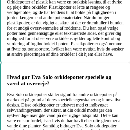
Orkidepotter af plastik kan være en praktisk løsning til at dyrke
og pleje dine orkidéer. Plastikpotter er lette at rengøre og
vedligeholde, og de har tendens til at holde på fugtigheden i
jorden længere end andre pottematerialer. Når du bruger
plastikpotter, er det vigtigt at sikre, at der er drænhuller i bunden
for at undgå oversvømmelse af rødderne. Du kan også vælge
potter med gennemsigtige eller teksturerede sider, der giver dig
mulighed for at observere orkidéens rødder og lette kontrol og
vurdering af fugtindholdet i poten. Plastikpotter er også nemme
at flytte og transportere, hvilket kan være nyttigt, hvis du ønsker
at ændre placeringen af dine orkidéer i dit hjem eller have.
Hvad gør Eva Solo orkidepotter specielle og
værd at overveje?
Eva Solo orkidepotter skiller sig ud fra andre orkidepotter på
markedet på grund af deres specielle egenskaber og innovative
design. Disse orkidepotter er udstyret med et indbygget
selvvandingsystem, der sikrer, at din orkidé modtager den
nødvendige mængde vand på det rigtige tidspunkt. Dette kan
være en stor fordel, især hvis du har travlt eller ofte glemmer at
vande dine planter. Samtidig bidrager Eva Solo orkidepotter