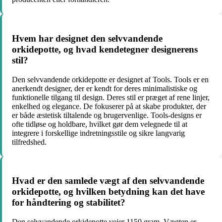
Hvem har designet den selvvandende
orkidepotte, og hvad kendetegner designerens
stil?
Den selvvandende orkidepotte er designet af Tools. Tools er en
anerkendt designer, der er kendt for deres minimalistiske og
funktionelle tilgang til design. Deres stil er præget af rene linjer,
enkelhed og elegance. De fokuserer på at skabe produkter, der
er både æstetisk tiltalende og brugervenlige. Tools-designs er
ofte tidløse og holdbare, hvilket gør dem velegnede til at
integrere i forskellige indretningsstile og sikre langvarig
tilfredshed.
Hvad er den samlede vægt af den selvvandende
orkidepotte, og hvilken betydning kan det have
for håndtering og stabilitet?
Den selvvandende orkidepotte vejer 1150 gram. Vægten er