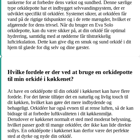
tankerne for at forbedre dens vækst og sundhed. Denne særlige
type orkidepotte har et indbygget selvvandingsystem, der er
udviklet specifikt til orkidéer. Systemet sikrer, at orkidéen får
vand på de rigtige tidspunkter og i de rette mængder, hvilket er
afgørende for dens trivsel. Når du bruger en Eva Solo
orkidepotte, kan du være sikker på, at din orkidé får optimal
hydrering, samtidig med at rødderne får tilstrækkelig
luftcirkulation. Dette kan give dig en smuk og sund orkidé i dit
hjem til glæde for dig selv og dine gæster.
Hvilke fordele er der ved at bruge en orkidepotte
til min orkidé i køkkenet?
At have en orkidépotte til din orkidé i køkkenet kan have flere
fordele. For det første tilføjer det en naturlig og livlig touch til
dit køkken, hvilket kan gøre det mere indbydende og
behageligt. Orkidéer har også evnen til at rense luften, så de kan
bidrage til at forbedre luftkvaliteten i dit køkkenmiljø.
Derudover er køkkenet normalt et sted med moderat belysning,
hvilket passer godt til mange orkidéer, der ikke kan lide direkte
sollys. En orkidépotte i køkkenet kan derfor være det perfekte
sted at dyrke og nyde din orkidé.