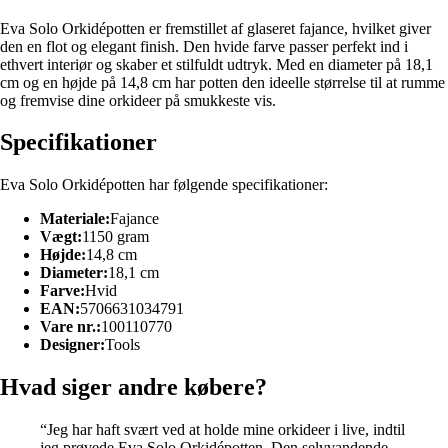
Eva Solo Orkidépotten er fremstillet af glaseret fajance, hvilket giver
den en flot og elegant finish. Den hvide farve passer perfekt ind i
ethvert interiør og skaber et stilfuldt udtryk. Med en diameter på 18,1
cm og en højde på 14,8 cm har potten den ideelle størrelse til at rumme
og fremvise dine orkideer på smukkeste vis.
Specifikationer
Eva Solo Orkidépotten har følgende specifikationer:
Materiale:
Fajance
Vægt:
1150 gram
Højde:
14,8 cm
Diameter:
18,1 cm
Farve:
Hvid
EAN:
5706631034791
Vare nr.:
100110770
Designer:
Tools
Hvad siger andre købere?
“Jeg har haft svært ved at holde mine orkideer i live, indtil
jeg prøvede Eva Solo Orkidépotten. Den selvvandende