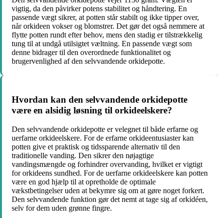
vigtig, da den påvirker potens stabilitet og håndtering. En
passende vægt sikrer, at potten står stabilt og ikke tipper over,
når orkideen vokser og blomstrer. Det gør det også nemmere at
flytte potten rundt efter behov, mens den stadig er tilstrækkelig
tung til at undgå utilsigtet væltning. En passende vægt som
denne bidrager til den overordnede funktionalitet og
brugervenlighed af den selvvandende orkidepotte.
Hvordan kan den selvvandende orkidepotte
være en alsidig løsning til orkideelskere?
Den selvvandende orkidepotte er velegnet til både erfarne og
uerfarne orkideelskere. For de erfarne orkideentusiaster kan
potten give et praktisk og tidssparende alternativ til den
traditionelle vanding. Den sikrer den nøjagtige
vandingsmængde og forhindrer overvanding, hvilket er vigtigt
for orkideens sundhed. For de uerfarne orkideelskere kan potten
være en god hjælp til at opretholde de optimale
vækstbetingelser uden at bekymre sig om at gøre noget forkert.
Den selvvandende funktion gør det nemt at tage sig af orkidéen,
selv for dem uden grønne fingre.