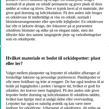
normalt til at plante en orkidé permanent og giver plads til dens
rødder at vokse og trives. Den er typisk lavet af et materiale, der
giver god dræning og luftcirkulation. På den anden side bruges
en orkidevase til midlertidigt at vise en orkidé, normalt i
blomsterarrangementer eller specielle lejligheder. En orkidevase
har ofte et lækrere design, der fokuserer på at præsentere
orkidéens blomster og stilke på en elegant måde, men det
tilbyder ikke den samme langsigtede pleje og vækstbetingelser
som en orkidepotte.
Hvilket materiale er bedst til orkidepotter: plast
eller ler?
Valget mellem plastpotter og lerpotter til orkidéer afhænger af
forskellige faktorer og personlige præferencer. Plastikpotter er
ofte mere holdbare og lette at rengøre. De har også tendens til at
holde på fugtigheden i jorden i længere tid, hvilket er godt for
orkidéer, der kræver mere fugtighed. På den anden side giver
lerpotter bedre dræning og luftcirkulation til orkidéens rødder,
hvilket kan hjælpe med at undgå rådne eller overvanding.
Lerpotter har også en naturlig æstetik og kan være mere
åndbare for orkidéerne. Afhængigt af orkidéarten, dit miljø og