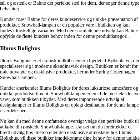
stil og æstetik er Bahne det perfekte sted for dem, der søger denne type
belysning.
Kunder roser Bahne for deres kundeservice og unikke præsentation af
produkter. Snowball-lampen er en populær vare i butikken og kan
findes i forskellige varianter. Med deres omfattende udvalg kan Bahne
opfylde de fleste kunders behov inden for denne produktkategori.
Illums Bolighus
Illums Bolighus er et ikonisk indkøbscenter i hjertet af København, der
specialiserer sig i moderne skandinavisk design. Butikken er kendt for
nøje udvalgte og eksklusive produkter, herunder Spring Copenhagen
Snowball-lampen.
Kunder anerkender Illums Bolighus for deres luksuriøse atmosfære og
unikke produktsortiment. Snowball-lampen er en af ​​de mest eksklusive
varer, som butikken tilbyder. Med deres imponerende udvalg af
designlamper er Illums Bolighus en oplagt destination for denne lampe
i særdeleshed.
Nu kan du med denne omfattende oversigt vælge den perfekte butik til
at købe din ønskede Snowball-lampe. Uanset om du foretrækker et
bredt udvalg hos Imerco eller den eksklusive atmosfære hos Illums
Bolighus, vil disse butikker imødekomme dine behov for denne unikke