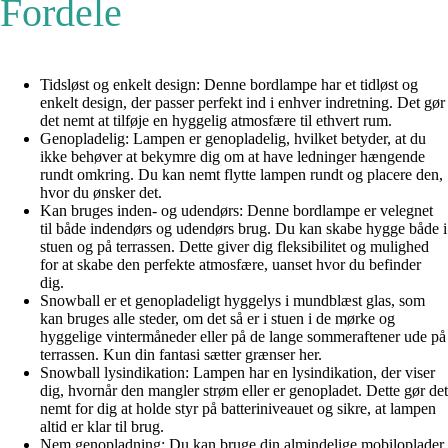
Fordele
Tidsløst og enkelt design: Denne bordlampe har et tidløst og
enkelt design, der passer perfekt ind i enhver indretning. Det gør
det nemt at tilføje en hyggelig atmosfære til ethvert rum.
Genopladelig: Lampen er genopladelig, hvilket betyder, at du
ikke behøver at bekymre dig om at have ledninger hængende
rundt omkring. Du kan nemt flytte lampen rundt og placere den,
hvor du ønsker det.
Kan bruges inden- og udendørs: Denne bordlampe er velegnet
til både indendørs og udendørs brug. Du kan skabe hygge både i
stuen og på terrassen. Dette giver dig fleksibilitet og mulighed
for at skabe den perfekte atmosfære, uanset hvor du befinder
dig.
Snowball er et genopladeligt hyggelys i mundblæst glas, som
kan bruges alle steder, om det så er i stuen i de mørke og
hyggelige vintermåneder eller på de lange sommeraftener ude på
terrassen. Kun din fantasi sætter grænser her.
Snowball lysindikation: Lampen har en lysindikation, der viser
dig, hvornår den mangler strøm eller er genopladet. Dette gør det
nemt for dig at holde styr på batteriniveauet og sikre, at lampen
altid er klar til brug.
Nem genopladning: Du kan bruge din almindelige mobiloplader