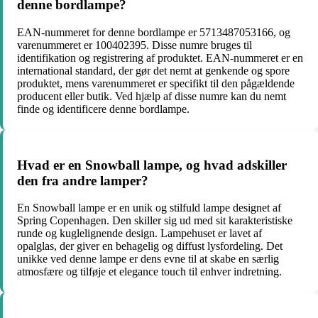
denne bordlampe?
EAN-nummeret for denne bordlampe er 5713487053166, og
varenummeret er 100402395. Disse numre bruges til
identifikation og registrering af produktet. EAN-nummeret er en
international standard, der gør det nemt at genkende og spore
produktet, mens varenummeret er specifikt til den pågældende
producent eller butik. Ved hjælp af disse numre kan du nemt
finde og identificere denne bordlampe.
Hvad er en Snowball lampe, og hvad adskiller
den fra andre lamper?
En Snowball lampe er en unik og stilfuld lampe designet af
Spring Copenhagen. Den skiller sig ud med sit karakteristiske
runde og kuglelignende design. Lampehuset er lavet af
opalglas, der giver en behagelig og diffust lysfordeling. Det
unikke ved denne lampe er dens evne til at skabe en særlig
atmosfære og tilføje et elegance touch til enhver indretning.