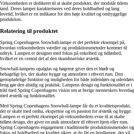
Virksomheden er dedikeret til at skabe produkter, der modstår tidens
tand. Deres lamper karakteriseres ved deres holdbarhed og lang
levetid, hvilket er en indikator for den høje kvalitet og omhyggelige
produktion.
Relatering til produktet
Spring Copenhagens Snowball-lampe er det perfekte eksempel på,
hvordan virksomhedens værdier og produktionsmetoder kommer til
udtryk. Lampen er designet med fokus på enkelhed og tidløshed,
hvilket er en central del af den skandinaviske æstetik.
Snowball-lampens opalglas og bøgetræ giver den et blødt og
behageligt lys, der skaber hygge og atmosfære i ethvert rum. Den
genopladelige funktion og muligheden for både indendørs og udendørs
brug gør den alsidig og praktisk. Lampens design og funktionalitet er i
tråd med Spring Copenhagens vision om at berige menneskers hverdag
med æstetik og funktionalitet.
Med Spring Copenhagens Snowball-lampe får du et kvalitetsprodukt,
der er skabt med omhu, ekspertise og en passion for æstetik og hygge.
Lampen er et perfekt eksempel på virksomhedens evne til at skabe
tidløst design, der giver en unik atmosfære til ethvert hjem eller rum.
Spring Copenhagens engagement i traditionelle produktionsmetoder og
fokus på holdbarhed og kvalitet sikrer, at du får en bordlampe, der vil