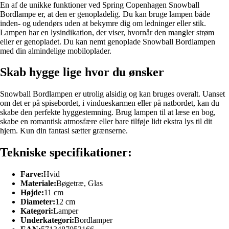
En af de unikke funktioner ved Spring Copenhagen Snowball
Bordlampe er, at den er genopladelig. Du kan bruge lampen både
inden- og udendørs uden at bekymre dig om ledninger eller stik.
Lampen har en lysindikation, der viser, hvornår den mangler strøm
eller er genopladet. Du kan nemt genoplade Snowball Bordlampen
med din almindelige mobiloplader.
Skab hygge lige hvor du ønsker
Snowball Bordlampen er utrolig alsidig og kan bruges overalt. Uanset
om det er på spisebordet, i vindueskarmen eller på natbordet, kan du
skabe den perfekte hyggestemning. Brug lampen til at læse en bog,
skabe en romantisk atmosfære eller bare tilføje lidt ekstra lys til dit
hjem. Kun din fantasi sætter grænserne.
Tekniske specifikationer:
Farve:
Hvid
Materiale:
Bøgetræ, Glas
Højde:
11 cm
Diameter:
12 cm
Kategori:
Lamper
Underkategori:
Bordlamper