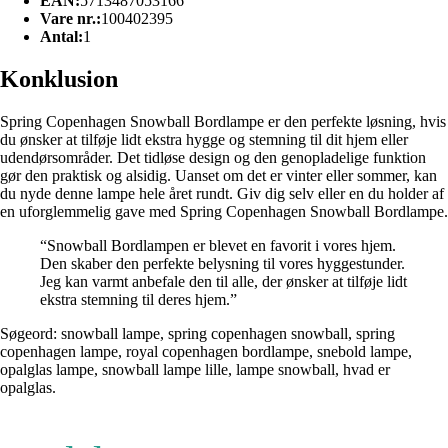
EAN:
5713487053166
Vare nr.:
100402395
Antal:
1
Konklusion
Spring Copenhagen Snowball Bordlampe er den perfekte løsning, hvis
du ønsker at tilføje lidt ekstra hygge og stemning til dit hjem eller
udendørsområder. Det tidløse design og den genopladelige funktion
gør den praktisk og alsidig. Uanset om det er vinter eller sommer, kan
du nyde denne lampe hele året rundt. Giv dig selv eller en du holder af
en uforglemmelig gave med Spring Copenhagen Snowball Bordlampe.
“Snowball Bordlampen er blevet en favorit i vores hjem.
Den skaber den perfekte belysning til vores hyggestunder.
Jeg kan varmt anbefale den til alle, der ønsker at tilføje lidt
ekstra stemning til deres hjem.”
Søgeord: snowball lampe, spring copenhagen snowball, spring
copenhagen lampe, royal copenhagen bordlampe, snebold lampe,
opalglas lampe, snowball lampe lille, lampe snowball, hvad er
opalglas.