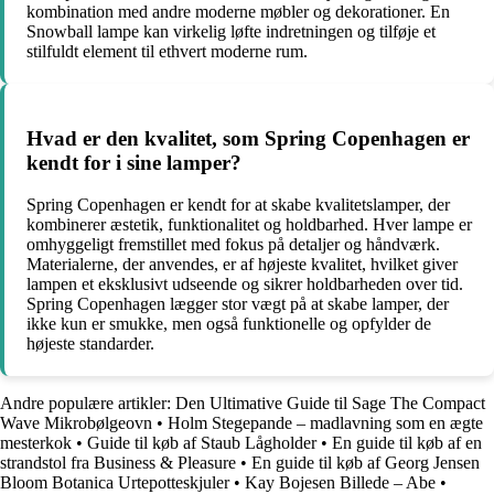
kombination med andre moderne møbler og dekorationer. En
Snowball lampe kan virkelig løfte indretningen og tilføje et
stilfuldt element til ethvert moderne rum.
Hvad er den kvalitet, som Spring Copenhagen er
kendt for i sine lamper?
Spring Copenhagen er kendt for at skabe kvalitetslamper, der
kombinerer æstetik, funktionalitet og holdbarhed. Hver lampe er
omhyggeligt fremstillet med fokus på detaljer og håndværk.
Materialerne, der anvendes, er af højeste kvalitet, hvilket giver
lampen et eksklusivt udseende og sikrer holdbarheden over tid.
Spring Copenhagen lægger stor vægt på at skabe lamper, der
ikke kun er smukke, men også funktionelle og opfylder de
højeste standarder.
Andre populære artikler:
Den Ultimative Guide til Sage The Compact
Wave Mikrobølgeovn
•
Holm Stegepande – madlavning som en ægte
mesterkok
•
Guide til køb af Staub Lågholder
•
En guide til køb af en
strandstol fra Business & Pleasure
•
En guide til køb af Georg Jensen
Bloom Botanica Urtepotteskjuler
•
Kay Bojesen Billede – Abe
•