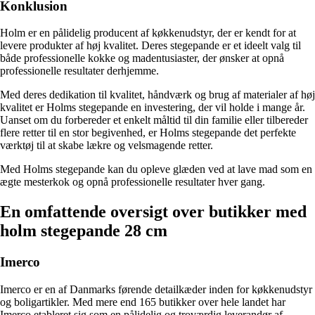
Konklusion
Holm er en pålidelig producent af køkkenudstyr, der er kendt for at
levere produkter af høj kvalitet. Deres stegepande er et ideelt valg til
både professionelle kokke og madentusiaster, der ønsker at opnå
professionelle resultater derhjemme.
Med deres dedikation til kvalitet, håndværk og brug af materialer af høj
kvalitet er Holms stegepande en investering, der vil holde i mange år.
Uanset om du forbereder et enkelt måltid til din familie eller tilbereder
flere retter til en stor begivenhed, er Holms stegepande det perfekte
værktøj til at skabe lækre og velsmagende retter.
Med Holms stegepande kan du opleve glæden ved at lave mad som en
ægte mesterkok og opnå professionelle resultater hver gang.
En omfattende oversigt over butikker med
holm stegepande 28 cm
Imerco
Imerco er en af Danmarks førende detailkæder inden for køkkenudstyr
og boligartikler. Med mere end 165 butikker over hele landet har
Imerco etableret sig som en pålidelig og troværdig leverandør af