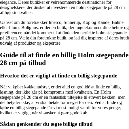
elegance. Deres butikker er velrenommerede destinationer for
designelskere, der ønsker at investere i en holm stegepande på 28 cm
af højeste kvalitet.
Uanset om du foretrækker Imerco, Sinnerup, Kop og Kande, Bahne
eller Illums Bolighus, er der en butik, der imødekommer dine behov og
præferencer, når det kommer til at finde den perfekte holm stegepande
på 28 cm. Vælg din foretrukne butik, og lad dig inspirere af deres bredt
udvalg af produkter og ekspertise.
Guide til at finde en billig Holm stegepande
28 cm på tilbud
Hvorfor det er vigtigt at finde en billig stegepande
Når vi køber køkkenudstyr, er det altid en god idé at finde en billig
løsning, der ikke går på kompromis med kvaliteten. En Holm
stegepande på 28 cm er en fantastisk tilføjelse til ethvert køkken, men
det betyder ikke, at vi skal betale for meget for den. Ved at finde og
købe en billig stegepande får vi mest muligt værdi for vores penge,
hvilket er vigtigt, når vi ønsker at gøre gode køb.
Sådan genkender du ægte billige tilbud