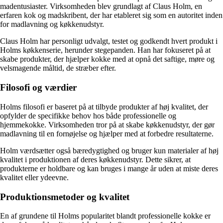
madentusiaster. Virksomheden blev grundlagt af Claus Holm, en
erfaren kok og madskribent, der har etableret sig som en autoritet inden
for madlavning og køkkenudstyr.
Claus Holm har personligt udvalgt, testet og godkendt hvert produkt i
Holms køkkenserie, herunder stegepanden. Han har fokuseret på at
skabe produkter, der hjælper kokke med at opnå det saftige, møre og
velsmagende måltid, de stræber efter.
Filosofi og værdier
Holms filosofi er baseret på at tilbyde produkter af høj kvalitet, der
opfylder de specifikke behov hos både professionelle og
hjemmekokke. Virksomheden tror på at skabe køkkenudstyr, der gør
madlavning til en fornøjelse og hjælper med at forbedre resultaterne.
Holm værdsætter også bæredygtighed og bruger kun materialer af høj
kvalitet i produktionen af deres køkkenudstyr. Dette sikrer, at
produkterne er holdbare og kan bruges i mange år uden at miste deres
kvalitet eller ydeevne.
Produktionsmetoder og kvalitet
En af grundene til Holms popularitet blandt professionelle kokke er