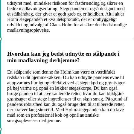
udstyret med, mindsker risikoen for fastbrænding og sikrer en
bedre madlavningserfaring. Stegepanden er også designet med
et stålhåndtag, der giver et godt greb og er holdbart. Alt i alt er
Holm-stegepanden et kvalitetsprodukt, der er omhyggeligt
udviklet og udvalgt af Claus Holm for at sikre den bedst mulige
madlavningsoplevelse.
Hvordan kan jeg bedst udnytte en stålpande i
min madlavning derhjemme?
En stålpande som denne fra Holm kan være et værdifuldt
redskab i dit hjemmekøkken. Du kan udnytte pandens evne til
at opvarmes hurtigt og effektivt ved at stege kød og grøntsager
på høj varme og opnå en lækker stegeskorpe. Du kan også
bruge panden til at lave sauterede retter, hvor du kan blødgøre
grøntsager eller stege ingredienser til en skøn smag. På grund af
pandens robusthed kan du også bruge den til at tilberede retter,
der kræver lang simretid. Med Holm-stegepanden kan du lave
mad som en professionel kok og opnå autentiske
smagsoplevelser derhjemme.