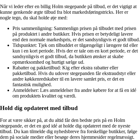
Når vi leder efter en billig Holm stegepande på tilbud, er det vigtigt at
kunne genkende ægte tilbud fra blot markedsføringstricks. Her er
nogle tegn, du skal holde øje med:
Pris sammenligning: Sammenlign prisen på tilbudet med prisen
på produktet i andre butikker. Hvis prisen er betydeligt lavere
end den normale markedspris, er det sandsynligvis et godt tilbud.
Tidspunktet: Tjek om tilbuddet er tilgængeligt i længere tid eller
kun i en kort periode. Hvis der er tale om en kort periode, er det
sandsynligvis et godt tilbud, da butikken ønsker at skabe
opmærksomhed og hurtigt sælge ud.
Rabatter og pakketilbud: Kig efter ekstra rabatter eller
pakketilbud. Hvis du udover stegepanden får ekstraudstyr eller
andre køkkenredskaber til en lavere samlet pris, er det en
fantastisk mulighed.
Anmeldelser: Læs anmeldelser fra andre købere for at få en idé
om produktets kvalitet og værdi.
Hold dig opdateret med tilbud
For at være sikker på, at du altid får den bedste pris på en Holm
stegepande, er det en god idé at holde dig opdateret med de nyeste
tilbud. Du kan tilmelde dig nyhedsbreve fra forskellige butikker, følge
dem på sociale medier eller besøge deres hjemmesider regelmæssigt.