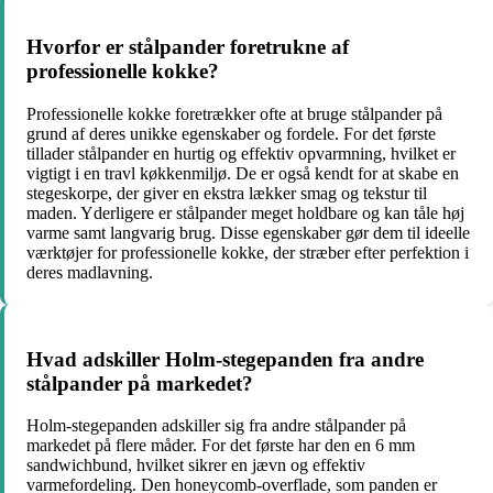
Hvorfor er stålpander foretrukne af
professionelle kokke?
Professionelle kokke foretrækker ofte at bruge stålpander på
grund af deres unikke egenskaber og fordele. For det første
tillader stålpander en hurtig og effektiv opvarmning, hvilket er
vigtigt i en travl køkkenmiljø. De er også kendt for at skabe en
stegeskorpe, der giver en ekstra lækker smag og tekstur til
maden. Yderligere er stålpander meget holdbare og kan tåle høj
varme samt langvarig brug. Disse egenskaber gør dem til ideelle
værktøjer for professionelle kokke, der stræber efter perfektion i
deres madlavning.
Hvad adskiller Holm-stegepanden fra andre
stålpander på markedet?
Holm-stegepanden adskiller sig fra andre stålpander på
markedet på flere måder. For det første har den en 6 mm
sandwichbund, hvilket sikrer en jævn og effektiv
varmefordeling. Den honeycomb-overflade, som panden er