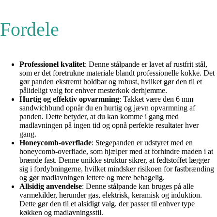
Fordele
Professionel kvalitet
: Denne stålpande er lavet af rustfrit stål,
som er det foretrukne materiale blandt professionelle kokke. Det
gør panden ekstremt holdbar og robust, hvilket gør den til et
pålideligt valg for enhver mesterkok derhjemme.
Hurtig og effektiv opvarmning
: Takket være den 6 mm
sandwichbund opnår du en hurtig og jævn opvarmning af
panden. Dette betyder, at du kan komme i gang med
madlavningen på ingen tid og opnå perfekte resultater hver
gang.
Honeycomb-overflade
: Stegepanden er udstyret med en
honeycomb-overflade, som hjælper med at forhindre maden i at
brænde fast. Denne unikke struktur sikrer, at fedtstoffet lægger
sig i fordybningerne, hvilket mindsker risikoen for fastbrænding
og gør madlavningen lettere og mere behagelig.
Allsidig anvendelse
: Denne stålpande kan bruges på alle
varmekilder, herunder gas, elektrisk, keramisk og induktion.
Dette gør den til et alsidigt valg, der passer til enhver type
køkken og madlavningsstil.