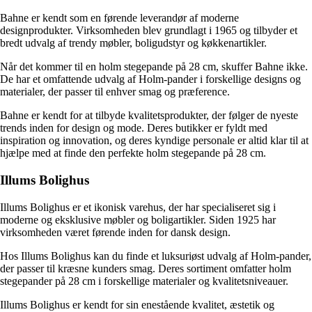
Bahne er kendt som en førende leverandør af moderne
designprodukter. Virksomheden blev grundlagt i 1965 og tilbyder et
bredt udvalg af trendy møbler, boligudstyr og køkkenartikler.
Når det kommer til en holm stegepande på 28 cm, skuffer Bahne ikke.
De har et omfattende udvalg af Holm-pander i forskellige designs og
materialer, der passer til enhver smag og præference.
Bahne er kendt for at tilbyde kvalitetsprodukter, der følger de nyeste
trends inden for design og mode. Deres butikker er fyldt med
inspiration og innovation, og deres kyndige personale er altid klar til at
hjælpe med at finde den perfekte holm stegepande på 28 cm.
Illums Bolighus
Illums Bolighus er et ikonisk varehus, der har specialiseret sig i
moderne og eksklusive møbler og boligartikler. Siden 1925 har
virksomheden været førende inden for dansk design.
Hos Illums Bolighus kan du finde et luksuriøst udvalg af Holm-pander,
der passer til kræsne kunders smag. Deres sortiment omfatter holm
stegepander på 28 cm i forskellige materialer og kvalitetsniveauer.
Illums Bolighus er kendt for sin enestående kvalitet, æstetik og