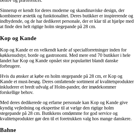
behov og præferencer.
Sinnerup er kendt for deres moderne og skandinaviske design, der
kombinerer æstetik og funktionalitet. Deres butikker er inspirerende og
indbydende, og de har dedikeret personale, der er klar til at hjælpe med
at finde den helt rigtige holm stegepande på 28 cm.
Kop og Kande
Kop og Kande er en velkendt kæde af specialforretninger inden for
køkkenudstyr, borde og gastronomi. Med mere end 70 butikker i hele
landet har Kop og Kande opnået stor popularitet blandt danske
forbrugere.
Hvis du ønsker at købe en holm stegepande på 28 cm, er Kop og
Kande et must-besøg. Deres omfattende sortiment af kvalitetsprodukter
inkluderer et bredt udvalg af Holm-pander, der imødekommer
forskellige behov.
Med deres dedikerede og erfarne personale kan Kop og Kande give
kyndig vejledning og ekspertise til at vælge den rigtige holm
stegepande på 28 cm. Butikkens omdømme for god service og
kvalitetsprodukter gør den til et foretrukken valg hos mange danskere.
Bahne