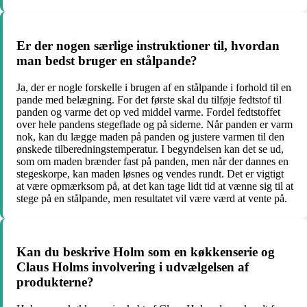
Er der nogen særlige instruktioner til, hvordan
man bedst bruger en stålpande?
Ja, der er nogle forskelle i brugen af en stålpande i forhold til en
pande med belægning. For det første skal du tilføje fedtstof til
panden og varme det op ved middel varme. Fordel fedtstoffet
over hele pandens stegeflade og på siderne. Når panden er varm
nok, kan du lægge maden på panden og justere varmen til den
ønskede tilberedningstemperatur. I begyndelsen kan det se ud,
som om maden brænder fast på panden, men når der dannes en
stegeskorpe, kan maden løsnes og vendes rundt. Det er vigtigt
at være opmærksom på, at det kan tage lidt tid at vænne sig til at
stege på en stålpande, men resultatet vil være værd at vente på.
Kan du beskrive Holm som en køkkenserie og
Claus Holms involvering i udvælgelsen af
produkterne?