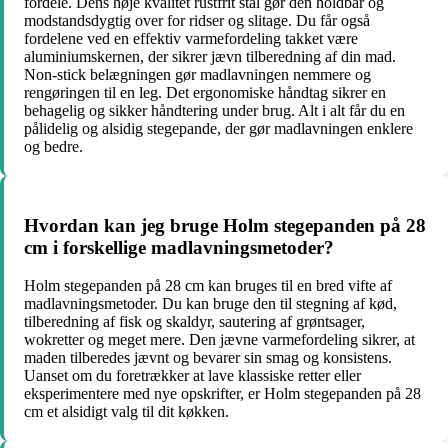
fordele. Dens høje kvalitet rustfrit stål gør den holdbar og
modstandsdygtig over for ridser og slitage. Du får også
fordelene ved en effektiv varmefordeling takket være
aluminiumskernen, der sikrer jævn tilberedning af din mad.
Non-stick belægningen gør madlavningen nemmere og
rengøringen til en leg. Det ergonomiske håndtag sikrer en
behagelig og sikker håndtering under brug. Alt i alt får du en
pålidelig og alsidig stegepande, der gør madlavningen enklere
og bedre.
Hvordan kan jeg bruge Holm stegepanden på 28
cm i forskellige madlavningsmetoder?
Holm stegepanden på 28 cm kan bruges til en bred vifte af
madlavningsmetoder. Du kan bruge den til stegning af kød,
tilberedning af fisk og skaldyr, sautering af grøntsager,
wokretter og meget mere. Den jævne varmefordeling sikrer, at
maden tilberedes jævnt og bevarer sin smag og konsistens.
Uanset om du foretrækker at lave klassiske retter eller
eksperimentere med nye opskrifter, er Holm stegepanden på 28
cm et alsidigt valg til dit køkken.