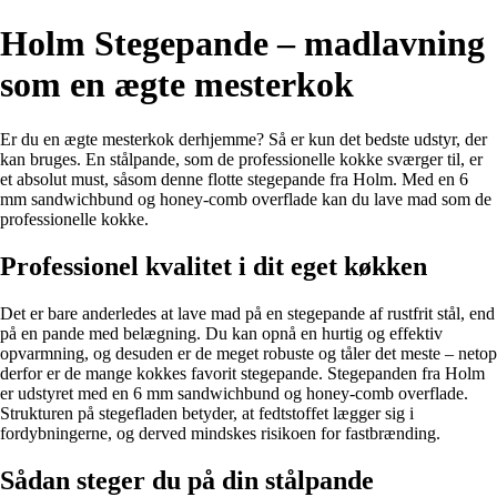
Holm Stegepande – madlavning
som en ægte mesterkok
Er du en ægte mesterkok derhjemme? Så er kun det bedste udstyr, der
kan bruges. En stålpande, som de professionelle kokke sværger til, er
et absolut must, såsom denne flotte stegepande fra Holm. Med en 6
mm sandwichbund og honey-comb overflade kan du lave mad som de
professionelle kokke.
Professionel kvalitet i dit eget køkken
Det er bare anderledes at lave mad på en stegepande af rustfrit stål, end
på en pande med belægning. Du kan opnå en hurtig og effektiv
opvarmning, og desuden er de meget robuste og tåler det meste – netop
derfor er de mange kokkes favorit stegepande. Stegepanden fra Holm
er udstyret med en 6 mm sandwichbund og honey-comb overflade.
Strukturen på stegefladen betyder, at fedtstoffet lægger sig i
fordybningerne, og derved mindskes risikoen for fastbrænding.
Sådan steger du på din stålpande