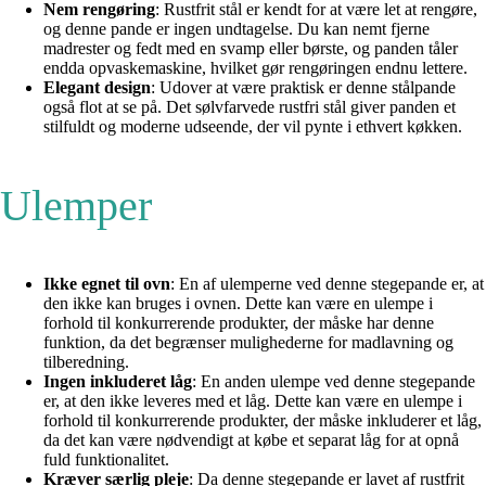
Nem rengøring
: Rustfrit stål er kendt for at være let at rengøre,
og denne pande er ingen undtagelse. Du kan nemt fjerne
madrester og fedt med en svamp eller børste, og panden tåler
endda opvaskemaskine, hvilket gør rengøringen endnu lettere.
Elegant design
: Udover at være praktisk er denne stålpande
også flot at se på. Det sølvfarvede rustfri stål giver panden et
stilfuldt og moderne udseende, der vil pynte i ethvert køkken.
Ulemper
Ikke egnet til ovn
: En af ulemperne ved denne stegepande er, at
den ikke kan bruges i ovnen. Dette kan være en ulempe i
forhold til konkurrerende produkter, der måske har denne
funktion, da det begrænser mulighederne for madlavning og
tilberedning.
Ingen inkluderet låg
: En anden ulempe ved denne stegepande
er, at den ikke leveres med et låg. Dette kan være en ulempe i
forhold til konkurrerende produkter, der måske inkluderer et låg,
da det kan være nødvendigt at købe et separat låg for at opnå
fuld funktionalitet.
Kræver særlig pleje
: Da denne stegepande er lavet af rustfrit