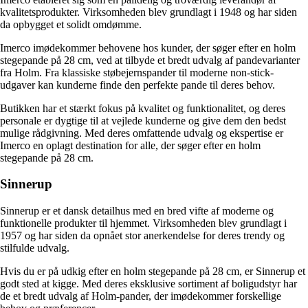
kvalitetsprodukter. Virksomheden blev grundlagt i 1948 og har siden
da opbygget et solidt omdømme.
Imerco imødekommer behovene hos kunder, der søger efter en holm
stegepande på 28 cm, ved at tilbyde et bredt udvalg af pandevarianter
fra Holm. Fra klassiske støbejernspander til moderne non-stick-
udgaver kan kunderne finde den perfekte pande til deres behov.
Butikken har et stærkt fokus på kvalitet og funktionalitet, og deres
personale er dygtige til at vejlede kunderne og give dem den bedst
mulige rådgivning. Med deres omfattende udvalg og ekspertise er
Imerco en oplagt destination for alle, der søger efter en holm
stegepande på 28 cm.
Sinnerup
Sinnerup er et dansk detailhus med en bred vifte af moderne og
funktionelle produkter til hjemmet. Virksomheden blev grundlagt i
1957 og har siden da opnået stor anerkendelse for deres trendy og
stilfulde udvalg.
Hvis du er på udkig efter en holm stegepande på 28 cm, er Sinnerup et
godt sted at kigge. Med deres eksklusive sortiment af boligudstyr har
de et bredt udvalg af Holm-pander, der imødekommer forskellige