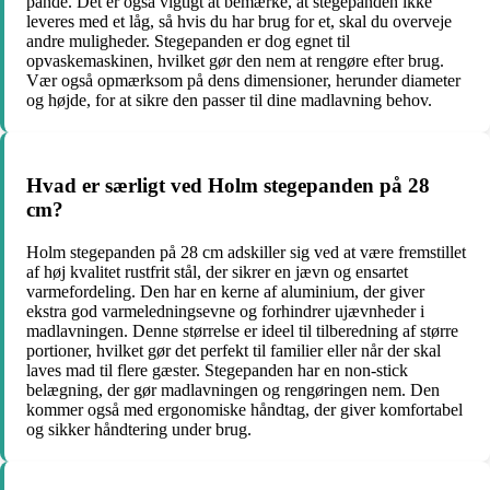
pande. Det er også vigtigt at bemærke, at stegepanden ikke
leveres med et låg, så hvis du har brug for et, skal du overveje
andre muligheder. Stegepanden er dog egnet til
opvaskemaskinen, hvilket gør den nem at rengøre efter brug.
Vær også opmærksom på dens dimensioner, herunder diameter
og højde, for at sikre den passer til dine madlavning behov.
Hvad er særligt ved Holm stegepanden på 28
cm?
Holm stegepanden på 28 cm adskiller sig ved at være fremstillet
af høj kvalitet rustfrit stål, der sikrer en jævn og ensartet
varmefordeling. Den har en kerne af aluminium, der giver
ekstra god varmeledningsevne og forhindrer ujævnheder i
madlavningen. Denne størrelse er ideel til tilberedning af større
portioner, hvilket gør det perfekt til familier eller når der skal
laves mad til flere gæster. Stegepanden har en non-stick
belægning, der gør madlavningen og rengøringen nem. Den
kommer også med ergonomiske håndtag, der giver komfortabel
og sikker håndtering under brug.