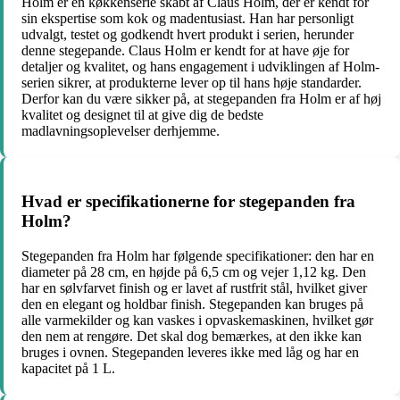
Holm er en køkkenserie skabt af Claus Holm, der er kendt for
sin ekspertise som kok og madentusiast. Han har personligt
udvalgt, testet og godkendt hvert produkt i serien, herunder
denne stegepande. Claus Holm er kendt for at have øje for
detaljer og kvalitet, og hans engagement i udviklingen af Holm-
serien sikrer, at produkterne lever op til hans høje standarder.
Derfor kan du være sikker på, at stegepanden fra Holm er af høj
kvalitet og designet til at give dig de bedste
madlavningsoplevelser derhjemme.
Hvad er specifikationerne for stegepanden fra
Holm?
Stegepanden fra Holm har følgende specifikationer: den har en
diameter på 28 cm, en højde på 6,5 cm og vejer 1,12 kg. Den
har en sølvfarvet finish og er lavet af rustfrit stål, hvilket giver
den en elegant og holdbar finish. Stegepanden kan bruges på
alle varmekilder og kan vaskes i opvaskemaskinen, hvilket gør
den nem at rengøre. Det skal dog bemærkes, at den ikke kan
bruges i ovnen. Stegepanden leveres ikke med låg og har en
kapacitet på 1 L.