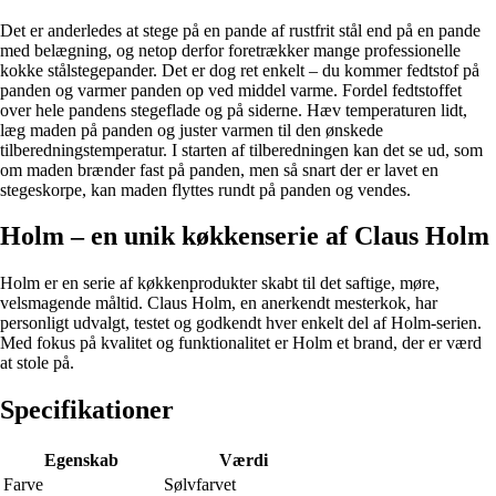
Det er anderledes at stege på en pande af rustfrit stål end på en pande
med belægning, og netop derfor foretrækker mange professionelle
kokke stålstegepander. Det er dog ret enkelt – du kommer fedtstof på
panden og varmer panden op ved middel varme. Fordel fedtstoffet
over hele pandens stegeflade og på siderne. Hæv temperaturen lidt,
læg maden på panden og juster varmen til den ønskede
tilberedningstemperatur. I starten af tilberedningen kan det se ud, som
om maden brænder fast på panden, men så snart der er lavet en
stegeskorpe, kan maden flyttes rundt på panden og vendes.
Holm – en unik køkkenserie af Claus Holm
Holm er en serie af køkkenprodukter skabt til det saftige, møre,
velsmagende måltid. Claus Holm, en anerkendt mesterkok, har
personligt udvalgt, testet og godkendt hver enkelt del af Holm-serien.
Med fokus på kvalitet og funktionalitet er Holm et brand, der er værd
at stole på.
Specifikationer
Egenskab
Værdi
Farve
Sølvfarvet