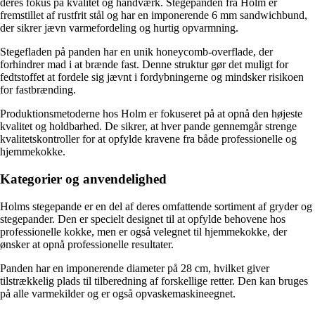
deres fokus på kvalitet og håndværk. Stegepanden fra Holm er
fremstillet af rustfrit stål og har en imponerende 6 mm sandwichbund,
der sikrer jævn varmefordeling og hurtig opvarmning.
Stegefladen på panden har en unik honeycomb-overflade, der
forhindrer mad i at brænde fast. Denne struktur gør det muligt for
fedtstoffet at fordele sig jævnt i fordybningerne og mindsker risikoen
for fastbrænding.
Produktionsmetoderne hos Holm er fokuseret på at opnå den højeste
kvalitet og holdbarhed. De sikrer, at hver pande gennemgår strenge
kvalitetskontroller for at opfylde kravene fra både professionelle og
hjemmekokke.
Kategorier og anvendelighed
Holms stegepande er en del af deres omfattende sortiment af gryder og
stegepander. Den er specielt designet til at opfylde behovene hos
professionelle kokke, men er også velegnet til hjemmekokke, der
ønsker at opnå professionelle resultater.
Panden har en imponerende diameter på 28 cm, hvilket giver
tilstrækkelig plads til tilberedning af forskellige retter. Den kan bruges
på alle varmekilder og er også opvaskemaskineegnet.