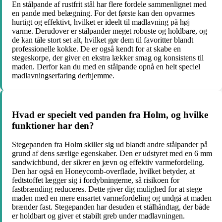
En stålpande af rustfrit stål har flere fordele sammenlignet med
en pande med belægning. For det første kan den opvarmes
hurtigt og effektivt, hvilket er ideelt til madlavning på høj
varme. Derudover er stålpander meget robuste og holdbare, og
de kan tåle stort set alt, hvilket gør dem til favoritter blandt
professionelle kokke. De er også kendt for at skabe en
stegeskorpe, der giver en ekstra lækker smag og konsistens til
maden. Derfor kan du med en stålpande opnå en helt speciel
madlavningserfaring derhjemme.
Hvad er specielt ved panden fra Holm, og hvilke
funktioner har den?
Stegepanden fra Holm skiller sig ud blandt andre stålpander på
grund af dens særlige egenskaber. Den er udstyret med en 6 mm
sandwichbund, der sikrer en jævn og effektiv varmefordeling.
Den har også en Honeycomb-overflade, hvilket betyder, at
fedtstoffet lægger sig i fordybningerne, så risikoen for
fastbrænding reduceres. Dette giver dig mulighed for at stege
maden med en mere ensartet varmefordeling og undgå at maden
brænder fast. Stegepanden har desuden et stålhåndtag, der både
er holdbart og giver et stabilt greb under madlavningen.