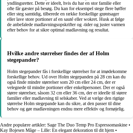
yndlingsretter. Dette er ideelt, hvis du har en stor familie eller
ofte får gæster på besøg. Du kan for eksempel stege flere bøffer
eller steg samtidig, tilberede en række forskellige grøntsager
eller lave store portioner af en sauté eller wokret. Husk at følge
de anbefalede madlavningsopskrifter og -tider og juster varmen
efter behov for at sikre optimal madlavning og resultat.
Hvilke andre størrelser findes der af Holm
stegepander?
Holm stegepander fås i forskellige størrelser for at imødekomme
forskellige behov. Ud over Holm stegepanden på 28 cm kan du
også finde mindre størrelser som 20 cm eller 24 cm, der er
velegnede til mindre portioner eller enkeltpersoner. Der er også
større størrelser, såsom 32 cm eller 36 cm, der er ideelle til større
familier eller madlavning til selskaber. Ved at vælge den rigtige
størrelse Holm stegepande kan du sikre, at den passer til dine
behov og gør madlavningen endnu mere effektiv og fornøjelig.
Andre populære artikler:
Sage The Duo Temp Pro Espressomaskine
•
Kay Bojesen Måge – Lille: En elegant dekoration til dit hjem
•