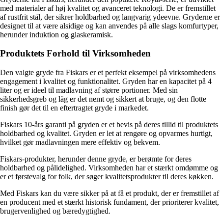
med materialer af høj kvalitet og avanceret teknologi. De er fremstillet
af rustfrit stål, der sikrer holdbarhed og langvarig ydeevne. Gryderne er
designet til at være alsidige og kan anvendes på alle slags komfurtyper,
herunder induktion og glaskeramisk.
Produktets Forhold til Virksomheden
Den valgte gryde fra Fiskars er et perfekt eksempel på virksomhedens
engagement i kvalitet og funktionalitet. Gryden har en kapacitet på 4
liter og er ideel til madlavning af større portioner. Med sin
sikkerhedsgreb og låg er det nemt og sikkert at bruge, og den flotte
finish gør det til en eftertragtet gryde i markedet.
Fiskars 10-års garanti på gryden er et bevis på deres tillid til produktets
holdbarhed og kvalitet. Gryden er let at rengøre og opvarmes hurtigt,
hvilket gør madlavningen mere effektiv og bekvem.
Fiskars-produkter, herunder denne gryde, er berømte for deres
holdbarhed og pålidelighed. Virksomheden har et stærkt omdømme og
er et førstevalg for folk, der søger kvalitetsprodukter til deres køkken.
Med Fiskars kan du være sikker på at få et produkt, der er fremstillet af
en producent med et stærkt historisk fundament, der prioriterer kvalitet,
brugervenlighed og bæredygtighed.