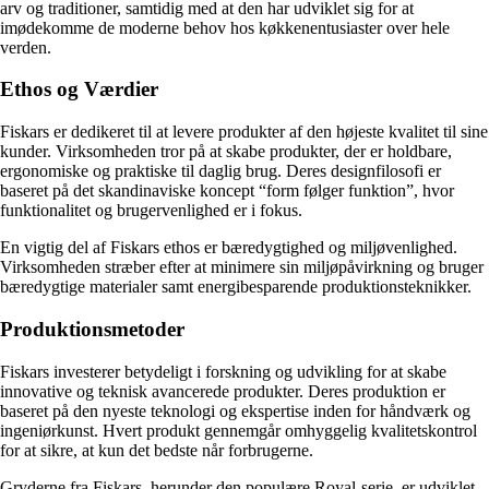
arv og traditioner, samtidig med at den har udviklet sig for at
imødekomme de moderne behov hos køkkenentusiaster over hele
verden.
Ethos og Værdier
Fiskars er dedikeret til at levere produkter af den højeste kvalitet til sine
kunder. Virksomheden tror på at skabe produkter, der er holdbare,
ergonomiske og praktiske til daglig brug. Deres designfilosofi er
baseret på det skandinaviske koncept “form følger funktion”, hvor
funktionalitet og brugervenlighed er i fokus.
En vigtig del af Fiskars ethos er bæredygtighed og miljøvenlighed.
Virksomheden stræber efter at minimere sin miljøpåvirkning og bruger
bæredygtige materialer samt energibesparende produktionsteknikker.
Produktionsmetoder
Fiskars investerer betydeligt i forskning og udvikling for at skabe
innovative og teknisk avancerede produkter. Deres produktion er
baseret på den nyeste teknologi og ekspertise inden for håndværk og
ingeniørkunst. Hvert produkt gennemgår omhyggelig kvalitetskontrol
for at sikre, at kun det bedste når forbrugerne.
Gryderne fra Fiskars, herunder den populære Royal-serie, er udviklet