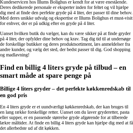
Kundeservicen hos Illums Bolighus er kendt for at være enestående.
Deres dedikerede personale er eksperter inden for feltet og vil hjælpe
dig med at finde den perfekte gryde på 4 liter, der passer til dine behov.
Med deres unikke udvalg og ekspertise er Illums Bolighus et must-visit
for enhver, der er på udkig efter en gryde på 4 liter.
Uanset hvilken butik du vælger, kan du være sikker på at finde gryder
på 4 liter, der opfylder dine behov og krav. Tag dig tid til at undersøge
de forskellige butikker og deres produktsortiment, læs anmeldelser fra
andre kunder, og vælg det sted, der bedst passer til dig. God shopping
og madlavning!
Find en billig 4 liters gryde på tilbud – en
smart måde at spare penge på
Billige 4 liters gryder – det perfekte køkkenredskab til
en god pris
En 4 liters gryde er et uundværligt køkkenredskab, der kan bruges til
en lang række forskellige retter. Uanset om du laver gryderetter, pasta
eller supper, er en passende størrelse gryde afgørende for at tilberede
lækre måltider. At finde en billig 4 liters gryde kan hjælpe dig med at få
det allerbedste ud af dit køkken.