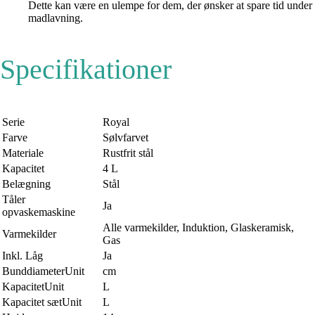
Dette kan være en ulempe for dem, der ønsker at spare tid under
madlavning.
Specifikationer
Serie
Royal
Farve
Sølvfarvet
Materiale
Rustfrit stål
Kapacitet
4 L
Belægning
Stål
Tåler
Ja
opvaskemaskine
Alle varmekilder, Induktion, Glaskeramisk,
Varmekilder
Gas
Inkl. Låg
Ja
BunddiameterUnit
cm
KapacitetUnit
L
Kapacitet sætUnit
L