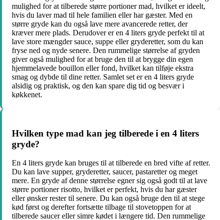
mulighed for at tilberede større portioner mad, hvilket er ideelt,
hvis du laver mad til hele familien eller har gæster. Med en
større gryde kan du også lave mere avancerede retter, der
kræver mere plads. Derudover er en 4 liters gryde perfekt til at
lave store mængder sauce, suppe eller gryderetter, som du kan
fryse ned og nyde senere. Den rummelige størrelse af gryden
giver også mulighed for at bruge den til at brygge din egen
hjemmelavede bouillon eller fond, hvilket kan tilføje ekstra
smag og dybde til dine retter. Samlet set er en 4 liters gryde
alsidig og praktisk, og den kan spare dig tid og besvær i
køkkenet.
Hvilken type mad kan jeg tilberede i en 4 liters
gryde?
En 4 liters gryde kan bruges til at tilberede en bred vifte af retter.
Du kan lave supper, gryderetter, saucer, pastaretter og meget
mere. En gryde af denne størrelse egner sig også godt til at lave
større portioner risotto, hvilket er perfekt, hvis du har gæster
eller ønsker rester til senere. Du kan også bruge den til at stege
kød først og derefter fortsætte tilbage til stovetoppen for at
tilberede saucer eller simre kødet i længere tid. Den rummelige