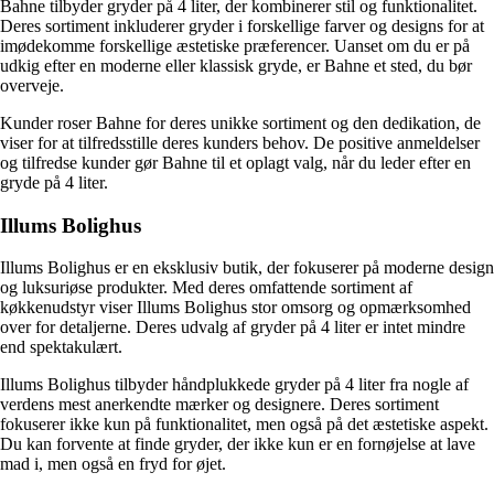
Bahne tilbyder gryder på 4 liter, der kombinerer stil og funktionalitet.
Deres sortiment inkluderer gryder i forskellige farver og designs for at
imødekomme forskellige æstetiske præferencer. Uanset om du er på
udkig efter en moderne eller klassisk gryde, er Bahne et sted, du bør
overveje.
Kunder roser Bahne for deres unikke sortiment og den dedikation, de
viser for at tilfredsstille deres kunders behov. De positive anmeldelser
og tilfredse kunder gør Bahne til et oplagt valg, når du leder efter en
gryde på 4 liter.
Illums Bolighus
Illums Bolighus er en eksklusiv butik, der fokuserer på moderne design
og luksuriøse produkter. Med deres omfattende sortiment af
køkkenudstyr viser Illums Bolighus stor omsorg og opmærksomhed
over for detaljerne. Deres udvalg af gryder på 4 liter er intet mindre
end spektakulært.
Illums Bolighus tilbyder håndplukkede gryder på 4 liter fra nogle af
verdens mest anerkendte mærker og designere. Deres sortiment
fokuserer ikke kun på funktionalitet, men også på det æstetiske aspekt.
Du kan forvente at finde gryder, der ikke kun er en fornøjelse at lave
mad i, men også en fryd for øjet.