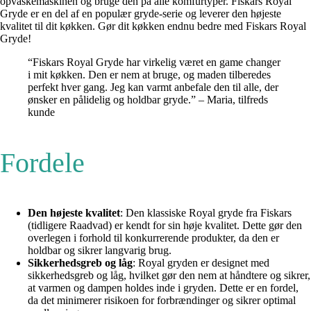
opvaskemaskinen og bruge den på alle komfurtyper. Fiskars Royal
Gryde er en del af en populær gryde-serie og leverer den højeste
kvalitet til dit køkken. Gør dit køkken endnu bedre med Fiskars Royal
Gryde!
“Fiskars Royal Gryde har virkelig været en game changer
i mit køkken. Den er nem at bruge, og maden tilberedes
perfekt hver gang. Jeg kan varmt anbefale den til alle, der
ønsker en pålidelig og holdbar gryde.” – Maria, tilfreds
kunde
Fordele
Den højeste kvalitet
: Den klassiske Royal gryde fra Fiskars
(tidligere Raadvad) er kendt for sin høje kvalitet. Dette gør den
overlegen i forhold til konkurrerende produkter, da den er
holdbar og sikrer langvarig brug.
Sikkerhedsgreb og låg
: Royal gryden er designet med
sikkerhedsgreb og låg, hvilket gør den nem at håndtere og sikrer,
at varmen og dampen holdes inde i gryden. Dette er en fordel,
da det minimerer risikoen for forbrændinger og sikrer optimal