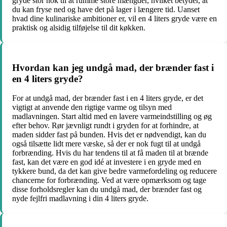
gryde stor nok til at rumme store mængder, hvilket betyder, at
du kan fryse ned og have det på lager i længere tid. Uanset
hvad dine kulinariske ambitioner er, vil en 4 liters gryde være en
praktisk og alsidig tilføjelse til dit køkken.
Hvordan kan jeg undgå mad, der brænder fast i
en 4 liters gryde?
For at undgå mad, der brænder fast i en 4 liters gryde, er det
vigtigt at anvende den rigtige varme og tilsyn med
madlavningen. Start altid med en lavere varmeindstilling og øg
efter behov. Rør jævnligt rundt i gryden for at forhindre, at
maden sidder fast på bunden. Hvis det er nødvendigt, kan du
også tilsætte lidt mere væske, så der er nok fugt til at undgå
forbrænding. Hvis du har tendens til at få maden til at brænde
fast, kan det være en god idé at investere i en gryde med en
tykkere bund, da det kan give bedre varmefordeling og reducere
chancerne for forbrænding. Ved at være opmærksom og tage
disse forholdsregler kan du undgå mad, der brænder fast og
nyde fejlfri madlavning i din 4 liters gryde.