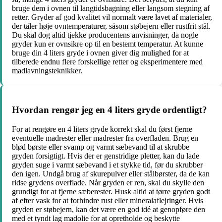
bruge dem i ovnen til langtidsbagning eller langsom stegning af
retter. Gryder af god kvalitet vil normalt være lavet af materialer,
der tåler høje ovntemperaturer, såsom støbejern eller rustfrit stål.
Du skal dog altid tjekke producentens anvisninger, da nogle
gryder kun er ovnsikre op til en bestemt temperatur. At kunne
bruge din 4 liters gryde i ovnen giver dig mulighed for at
tilberede endnu flere forskellige retter og eksperimentere med
madlavningsteknikker.
Hvordan rengør jeg en 4 liters gryde ordentligt?
For at rengøre en 4 liters gryde korrekt skal du først fjerne
eventuelle madrester eller madrester fra overfladen. Brug en
blød børste eller svamp og varmt sæbevand til at skrubbe
gryden forsigtigt. Hvis der er genstridige pletter, kan du lade
gryden suge i varmt sæbevand i et stykke tid, før du skrubber
den igen. Undgå brug af skurepulver eller stålbørster, da de kan
ridse grydens overflade. Når gryden er ren, skal du skylle den
grundigt for at fjerne sæberester. Husk altid at tørre gryden godt
af efter vask for at forhindre rust eller mineralaflejringer. Hvis
gryden er støbejern, kan det være en god idé at genopføre den
med et tyndt lag madolie for at opretholde og beskytte