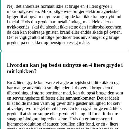
Nej, det anbefales normalt ikke at bruge en 4 liters gryde i
mikrobølgeovnen. Mikrobølgeovne bruger elektromagnetiske
bølger til at opvarme fødevarer, og de kan ikke trænge dybt ind
i metal. Hvis din gryde har metalhåndtag, metaldele eller en
trykkogerlås, skal du absolut ikke sætte den i mikrobølgeovnen,
da den kan forårsage gnister, brand eller endda skade på ovnen.
Det er vigtigt altid at følge producentens anvisninger og bruge
gryden på en sikker og hensigtsmæssig måde.
Hvordan kan jeg bedst udnytte en 4 liters gryde i
mit køkken?
En 4 liters gryde kan være et ægte arbejdshest i dit køkken og
har mange anvendelsesmuligheder. Ud over at bruge den til
tilberedning af større portioner mad, kan du også bruge den som
en serveringsbøtte til fester eller sammenkomster. Det er ideelt
til at holde maden varm og giver dine gæster mulighed for selv
at vælge, hvor meget de vil have. Du kan også bruge en 4 liters
gryde til at simre suppe eller gryderet i lang tid for at forbedre
smag og blødgøre ingredienserne. Hvis du er interesseret i
hjemmeproduktion af saucer, bouillon eller fond, er en 4 liters