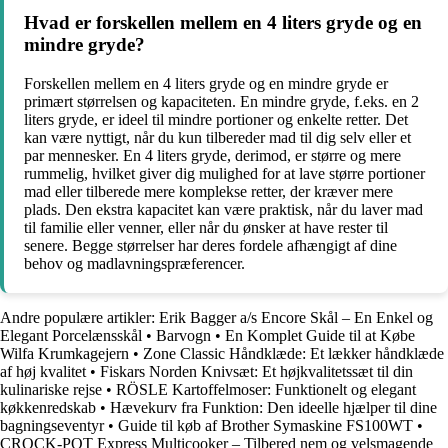
Hvad er forskellen mellem en 4 liters gryde og en
mindre gryde?
Forskellen mellem en 4 liters gryde og en mindre gryde er
primært størrelsen og kapaciteten. En mindre gryde, f.eks. en 2
liters gryde, er ideel til mindre portioner og enkelte retter. Det
kan være nyttigt, når du kun tilbereder mad til dig selv eller et
par mennesker. En 4 liters gryde, derimod, er større og mere
rummelig, hvilket giver dig mulighed for at lave større portioner
mad eller tilberede mere komplekse retter, der kræver mere
plads. Den ekstra kapacitet kan være praktisk, når du laver mad
til familie eller venner, eller når du ønsker at have rester til
senere. Begge størrelser har deres fordele afhængigt af dine
behov og madlavningspræferencer.
Andre populære artikler:
Erik Bagger a/s Encore Skål – En Enkel og
Elegant Porcelænsskål
•
Barvogn
•
En Komplet Guide til at Købe
Wilfa Krumkagejern
•
Zone Classic Håndklæde: Et lækker håndklæde
af høj kvalitet
•
Fiskars Norden Knivsæt: Et højkvalitetssæt til din
kulinariske rejse
•
RÖSLE Kartoffelmoser: Funktionelt og elegant
køkkenredskab
•
Hævekurv fra Funktion: Den ideelle hjælper til dine
bagningseventyr
•
Guide til køb af Brother Symaskine FS100WT
•
CROCK-POT Express Multicooker – Tilbered nem og velsmagende