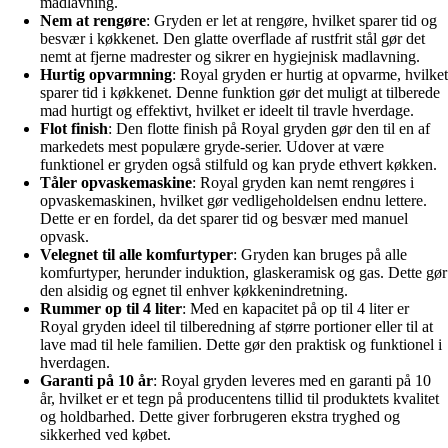
madlavning.
Nem at rengøre
: Gryden er let at rengøre, hvilket sparer tid og
besvær i køkkenet. Den glatte overflade af rustfrit stål gør det
nemt at fjerne madrester og sikrer en hygiejnisk madlavning.
Hurtig opvarmning
: Royal gryden er hurtig at opvarme, hvilket
sparer tid i køkkenet. Denne funktion gør det muligt at tilberede
mad hurtigt og effektivt, hvilket er ideelt til travle hverdage.
Flot finish
: Den flotte finish på Royal gryden gør den til en af
markedets mest populære gryde-serier. Udover at være
funktionel er gryden også stilfuld og kan pryde ethvert køkken.
Tåler opvaskemaskine
: Royal gryden kan nemt rengøres i
opvaskemaskinen, hvilket gør vedligeholdelsen endnu lettere.
Dette er en fordel, da det sparer tid og besvær med manuel
opvask.
Velegnet til alle komfurtyper
: Gryden kan bruges på alle
komfurtyper, herunder induktion, glaskeramisk og gas. Dette gør
den alsidig og egnet til enhver køkkenindretning.
Rummer op til 4 liter
: Med en kapacitet på op til 4 liter er
Royal gryden ideel til tilberedning af større portioner eller til at
lave mad til hele familien. Dette gør den praktisk og funktionel i
hverdagen.
Garanti på 10 år
: Royal gryden leveres med en garanti på 10
år, hvilket er et tegn på producentens tillid til produktets kvalitet
og holdbarhed. Dette giver forbrugeren ekstra tryghed og
sikkerhed ved købet.