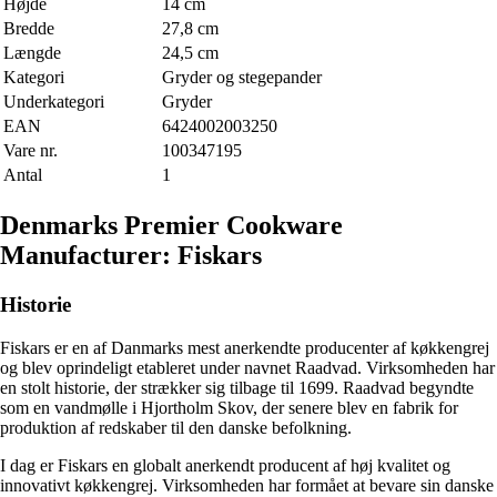
Højde
14 cm
Bredde
27,8 cm
Længde
24,5 cm
Kategori
Gryder og stegepander
Underkategori
Gryder
EAN
6424002003250
Vare nr.
100347195
Antal
1
Denmarks Premier Cookware
Manufacturer: Fiskars
Historie
Fiskars er en af Danmarks mest anerkendte producenter af køkkengrej
og blev oprindeligt etableret under navnet Raadvad. Virksomheden har
en stolt historie, der strækker sig tilbage til 1699. Raadvad begyndte
som en vandmølle i Hjortholm Skov, der senere blev en fabrik for
produktion af redskaber til den danske befolkning.
I dag er Fiskars en globalt anerkendt producent af høj kvalitet og
innovativt køkkengrej. Virksomheden har formået at bevare sin danske