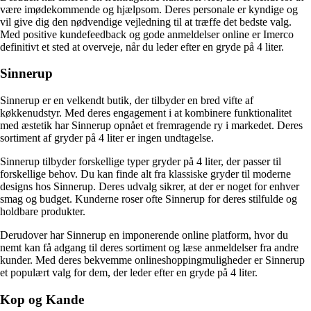
være imødekommende og hjælpsom. Deres personale er kyndige og
vil give dig den nødvendige vejledning til at træffe det bedste valg.
Med positive kundefeedback og gode anmeldelser online er Imerco
definitivt et sted at overveje, når du leder efter en gryde på 4 liter.
Sinnerup
Sinnerup er en velkendt butik, der tilbyder en bred vifte af
køkkenudstyr. Med deres engagement i at kombinere funktionalitet
med æstetik har Sinnerup opnået et fremragende ry i markedet. Deres
sortiment af gryder på 4 liter er ingen undtagelse.
Sinnerup tilbyder forskellige typer gryder på 4 liter, der passer til
forskellige behov. Du kan finde alt fra klassiske gryder til moderne
designs hos Sinnerup. Deres udvalg sikrer, at der er noget for enhver
smag og budget. Kunderne roser ofte Sinnerup for deres stilfulde og
holdbare produkter.
Derudover har Sinnerup en imponerende online platform, hvor du
nemt kan få adgang til deres sortiment og læse anmeldelser fra andre
kunder. Med deres bekvemme onlineshoppingmuligheder er Sinnerup
et populært valg for dem, der leder efter en gryde på 4 liter.
Kop og Kande