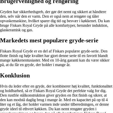
Brugervenlighed og rengøring
Gryden har sikkerhedsgreb, der gør det nemt og sikkert at håndtere
den, selv når den er varm. Den er også nem at rengøre og tåler
opvaskemaskine, hvilket sparer dig tid og besvær i køkkenet. Du kan
bruge Fiskars Royal Gryde på alle komfurtyper, herunder induktion,
glaskeramisk og gas.
Markedets mest populære gryde-serie
Fiskars Royal Gryde er en del af Fiskars populære gryde-serie. Den
flotte finish og høje kvalitet har gjort denne serie til en favorit blandt
mange køkkenentusiaster. Med en 10-årig garanti kan du være sikker
på, at du får en gryde, der holder i mange år.
Konklusion
Hvis du leder efter en gryde, der kombinerer høj kvalitet, funktionalitet
og holdbarhed, så er Fiskars Royal Gryde det perfekte valg for dig.
Den rustfrie stålkonstruktion giver gryden en flot finish og sikrer, at
den kan modstå daglig brug i mange år. Med en kapacitet på op til 4
liter og et låg, der holder varmen inde under tilberedningen, er denne
gryde ideel til ethvert køkken. Du kan nemt rengøre gryden i