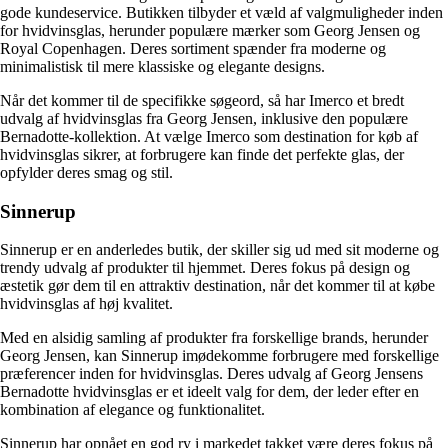
gode kundeservice. Butikken tilbyder et væld af valgmuligheder inden
for hvidvinsglas, herunder populære mærker som Georg Jensen og
Royal Copenhagen. Deres sortiment spænder fra moderne og
minimalistisk til mere klassiske og elegante designs.
Når det kommer til de specifikke søgeord, så har Imerco et bredt
udvalg af hvidvinsglas fra Georg Jensen, inklusive den populære
Bernadotte-kollektion. At vælge Imerco som destination for køb af
hvidvinsglas sikrer, at forbrugere kan finde det perfekte glas, der
opfylder deres smag og stil.
Sinnerup
Sinnerup er en anderledes butik, der skiller sig ud med sit moderne og
trendy udvalg af produkter til hjemmet. Deres fokus på design og
æstetik gør dem til en attraktiv destination, når det kommer til at købe
hvidvinsglas af høj kvalitet.
Med en alsidig samling af produkter fra forskellige brands, herunder
Georg Jensen, kan Sinnerup imødekomme forbrugere med forskellige
præferencer inden for hvidvinsglas. Deres udvalg af Georg Jensens
Bernadotte hvidvinsglas er et ideelt valg for dem, der leder efter en
kombination af elegance og funktionalitet.
Sinnerup har opnået en god ry i markedet takket være deres fokus på