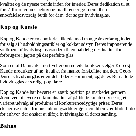
kvalitet og de nyeste trends inden for interiør. Deres dedikation til at
forstå forbrugernes behov og præferencer gør dem til en
anbefalelsesværdig butik for dem, der søger hvidvinsglas.
Kop og Kande
Kop og Kande er en dansk detailkæde med mange års erfaring inden
for salg af husholdningsartikler og køkkenudstyr. Deres imponerende
sortiment af hvidvinsglas gør dem til en pålidelig destination for
forbrugere i jagten på det perfekte glas.
Som en af Danmarks mest velrenommerede butikker sælger Kop og
Kande produkter af høj kvalitet fra mange forskellige mærker. Georg
Jensens hvidvinsglas er en del af deres sortiment, og deres Bernadotte
hvidvinsglas er særligt populære.
Kop og Kande har bevaret en stærk position på markedet gennem
årene ved at levere en kombination af pålidelig kundeservice og et
varieret udvalg af produkter til konkurrencedygtige priser. Deres
ekspertise inden for husholdningsartikler gør dem til en værdifuld butik
for enhver, der ønsker at tilføje hvidvinsglas til deres samling.
Bahne