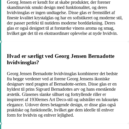
Georg Jensen er kendt for at skabe produkter, der forener
skandinavisk smukt design med funktionalitet, og deres
hvidvinsglas er ingen undtagelse. Disse glas er fremstillet af
fineste kvalitet krystalglas og har en sofistikeret og moderne stil,
der passer perfekt til nutidens moderne borddækning. Deres
glas er også designet til at forstærke vinens aroma og smag,
hvilket gør det til en ekstraordinær oplevelse at nyde hvidvin.
Hvad er særligt ved Georg Jensen Bernadotte
hvidvinsglas?
Georg Jensen Bernadotte hvidvinsglas kombinerer det bedste
fra begge verdener ved at forene Georg Jensens ikoniske
designarv med pragten af Bernadotte-serien. Disse glas er en
hyldest til prins Sigvard Bernadottes arv og hans enestående
æstetik. Glasenes slanke silhuet og fortryllende riller er
inspireret af 1930ernes Art Deco-stil og udstråler en luksuriøs
elegance. Udover deres betagende design, er disse glas også
praktiske og funktionelle, hvilket gør dem ideelle til enhver
form for hvidvin og enhver lejlighed.