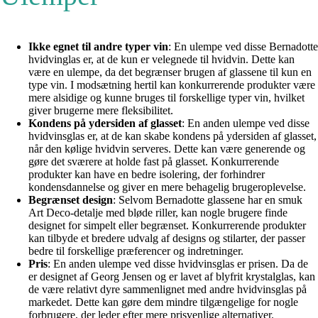
Ikke egnet til andre typer vin
: En ulempe ved disse Bernadotte
hvidvinglas er, at de kun er velegnede til hvidvin. Dette kan
være en ulempe, da det begrænser brugen af glassene til kun en
type vin. I modsætning hertil kan konkurrerende produkter være
mere alsidige og kunne bruges til forskellige typer vin, hvilket
giver brugerne mere fleksibilitet.
Kondens på ydersiden af glasset
: En anden ulempe ved disse
hvidvinsglas er, at de kan skabe kondens på ydersiden af glasset,
når den kølige hvidvin serveres. Dette kan være generende og
gøre det sværere at holde fast på glasset. Konkurrerende
produkter kan have en bedre isolering, der forhindrer
kondensdannelse og giver en mere behagelig brugeroplevelse.
Begrænset design
: Selvom Bernadotte glassene har en smuk
Art Deco-detalje med bløde riller, kan nogle brugere finde
designet for simpelt eller begrænset. Konkurrerende produkter
kan tilbyde et bredere udvalg af designs og stilarter, der passer
bedre til forskellige præferencer og indretninger.
Pris
: En anden ulempe ved disse hvidvinsglas er prisen. Da de
er designet af Georg Jensen og er lavet af blyfrit krystalglas, kan
de være relativt dyre sammenlignet med andre hvidvinsglas på
markedet. Dette kan gøre dem mindre tilgængelige for nogle
forbrugere, der leder efter mere prisvenlige alternativer.