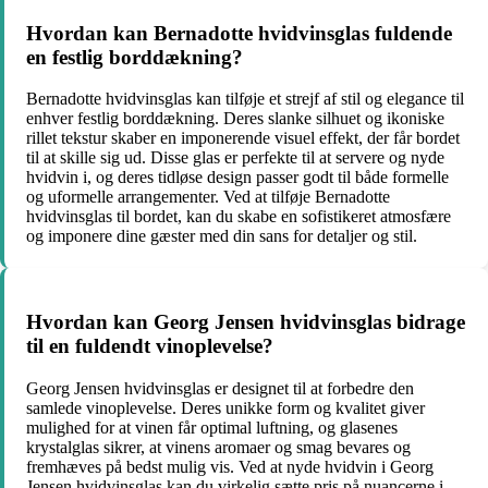
Hvordan kan Bernadotte hvidvinsglas fuldende
en festlig borddækning?
Bernadotte hvidvinsglas kan tilføje et strejf af stil og elegance til
enhver festlig borddækning. Deres slanke silhuet og ikoniske
rillet tekstur skaber en imponerende visuel effekt, der får bordet
til at skille sig ud. Disse glas er perfekte til at servere og nyde
hvidvin i, og deres tidløse design passer godt til både formelle
og uformelle arrangementer. Ved at tilføje Bernadotte
hvidvinsglas til bordet, kan du skabe en sofistikeret atmosfære
og imponere dine gæster med din sans for detaljer og stil.
Hvordan kan Georg Jensen hvidvinsglas bidrage
til en fuldendt vinoplevelse?
Georg Jensen hvidvinsglas er designet til at forbedre den
samlede vinoplevelse. Deres unikke form og kvalitet giver
mulighed for at vinen får optimal luftning, og glasenes
krystalglas sikrer, at vinens aromaer og smag bevares og
fremhæves på bedst mulig vis. Ved at nyde hvidvin i Georg
Jensen hvidvinsglas kan du virkelig sætte pris på nuancerne i