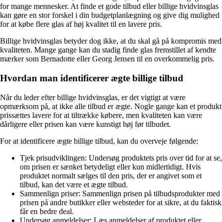
for mange mennesker. At finde et gode tilbud eller billige hvidvinsglas
kan gøre en stor forskel i din budgetplanlægning og give dig mulighed
for at købe flere glas af høj kvalitet til en lavere pris.
Billige hvidvinsglas betyder dog ikke, at du skal gå på kompromis med
kvaliteten. Mange gange kan du stadig finde glas fremstillet af kendte
mærker som Bernadotte eller Georg Jensen til en overkommelig pris.
Hvordan man identificerer ægte billige tilbud
Når du leder efter billige hvidvinsglas, er det vigtigt at være
opmærksom på, at ikke alle tilbud er ægte. Nogle gange kan et produkt
prissættes lavere for at tiltrække købere, men kvaliteten kan være
dårligere eller prisen kan være kunstigt høj før tilbudet.
For at identificere ægte billige tilbud, kan du overveje følgende:
Tjek prisudviklingen: Undersøg produktets pris over tid for at se,
om prisen er sænket betydeligt eller kun midlertidigt. Hvis
produktet normalt sælges til den pris, der er angivet som et
tilbud, kan det være et ægte tilbud.
Sammenlign priser: Sammenlign prisen på tilbudsprodukter med
prisen på andre butikker eller websteder for at sikre, at du faktisk
får en bedre deal.
Undersøg anmeldelser: Læs anmeldelser af produktet eller