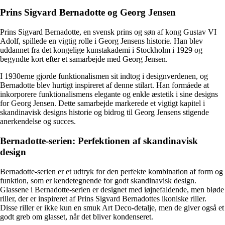
Prins Sigvard Bernadotte og Georg Jensen
Prins Sigvard Bernadotte, en svensk prins og søn af kong Gustav VI
Adolf, spillede en vigtig rolle i Georg Jensens historie. Han blev
uddannet fra det kongelige kunstakademi i Stockholm i 1929 og
begyndte kort efter et samarbejde med Georg Jensen.
I 1930erne gjorde funktionalismen sit indtog i designverdenen, og
Bernadotte blev hurtigt inspireret af denne stilart. Han formåede at
inkorporere funktionalismens elegante og enkle æstetik i sine designs
for Georg Jensen. Dette samarbejde markerede et vigtigt kapitel i
skandinavisk designs historie og bidrog til Georg Jensens stigende
anerkendelse og succes.
Bernadotte-serien: Perfektionen af skandinavisk
design
Bernadotte-serien er et udtryk for den perfekte kombination af form og
funktion, som er kendetegnende for godt skandinavisk design.
Glassene i Bernadotte-serien er designet med iøjnefaldende, men bløde
riller, der er inspireret af Prins Sigvard Bernadottes ikoniske riller.
Disse riller er ikke kun en smuk Art Deco-detalje, men de giver også et
godt greb om glasset, når det bliver kondenseret.