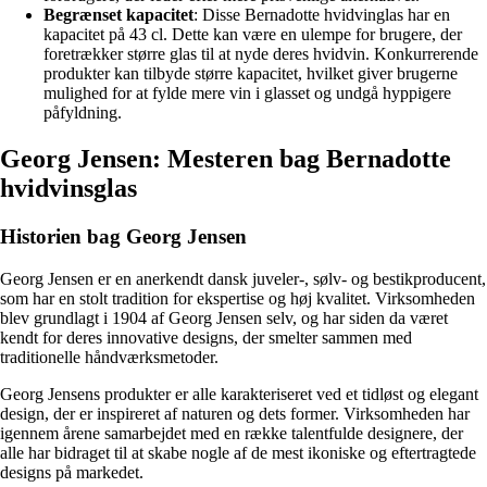
Begrænset kapacitet
: Disse Bernadotte hvidvinglas har en
kapacitet på 43 cl. Dette kan være en ulempe for brugere, der
foretrækker større glas til at nyde deres hvidvin. Konkurrerende
produkter kan tilbyde større kapacitet, hvilket giver brugerne
mulighed for at fylde mere vin i glasset og undgå hyppigere
påfyldning.
Georg Jensen: Mesteren bag Bernadotte
hvidvinsglas
Historien bag Georg Jensen
Georg Jensen er en anerkendt dansk juveler-, sølv- og bestikproducent,
som har en stolt tradition for ekspertise og høj kvalitet. Virksomheden
blev grundlagt i 1904 af Georg Jensen selv, og har siden da været
kendt for deres innovative designs, der smelter sammen med
traditionelle håndværksmetoder.
Georg Jensens produkter er alle karakteriseret ved et tidløst og elegant
design, der er inspireret af naturen og dets former. Virksomheden har
igennem årene samarbejdet med en række talentfulde designere, der
alle har bidraget til at skabe nogle af de mest ikoniske og eftertragtede
designs på markedet.