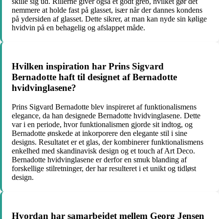
skille sig ud. Rillerne giver også et godt greb, hvilket gør det
nemmere at holde fast på glasset, især når der dannes kondens
på ydersiden af glasset. Dette sikrer, at man kan nyde sin kølige
hvidvin på en behagelig og afslappet måde.
Hvilken inspiration har Prins Sigvard
Bernadotte haft til designet af Bernadotte
hvidvinglasene?
Prins Sigvard Bernadotte blev inspireret af funktionalismens
elegance, da han designede Bernadotte hvidvinglasene. Dette
var i en periode, hvor funktionalismen gjorde sit indtog, og
Bernadotte ønskede at inkorporere den elegante stil i sine
designs. Resultatet er et glas, der kombinerer funktionalismens
enkelhed med skandinavisk design og et touch af Art Deco.
Bernadotte hvidvinglasene er derfor en smuk blanding af
forskellige stilretninger, der har resulteret i et unikt og tidløst
design.
Hvordan har samarbejdet mellem Georg Jensen