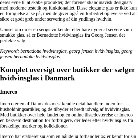
deres evne til at skabe produkter, der forener skandinavisk designarv
med moderne æstetik og funktionalitet. Disse elegante glas er ikke kun
en fornøjelse at se på, men de giver også en forbedret oplevelse ved at
sikre et godt greb under servering af din yndlings hvidvin.
Uanset om du er en seriøs vinkender eller bare nyder at servere vin i
smukke glas, så er Bernadotte hvidvinsglas fra Georg Jensen det
perfekte valg.
Keyword: bernadotte hvidvinsglas, georg jensen hvidvinsglas, georg
jensen bernadotte hvidvinsglas
Komplet oversigt over butikker der sælger
hvidvinsglas i Danmark
Imerco
Imerco er en af Danmarks mest kendte detailhandlere inden for
husholdningsartikler, og de tilbyder et bredt udvalg af hvidvinsglas.
Med butikker over hele landet og en online tilstedeværelse er Imerco
en bekvem destination for forbrugere, der leder efter hvidvinsglas fra
forskellige mærker og kollektioner.
Imerco har etableret sig som en pålidelig forhandler og er kendt for sin