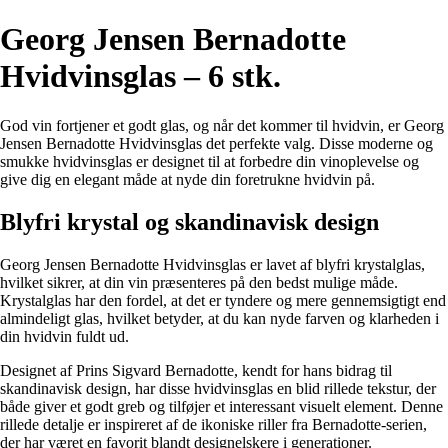
Georg Jensen Bernadotte
Hvidvinsglas – 6 stk.
God vin fortjener et godt glas, og når det kommer til hvidvin, er Georg
Jensen Bernadotte Hvidvinsglas det perfekte valg. Disse moderne og
smukke hvidvinsglas er designet til at forbedre din vinoplevelse og
give dig en elegant måde at nyde din foretrukne hvidvin på.
Blyfri krystal og skandinavisk design
Georg Jensen Bernadotte Hvidvinsglas er lavet af blyfri krystalglas,
hvilket sikrer, at din vin præsenteres på den bedst mulige måde.
Krystalglas har den fordel, at det er tyndere og mere gennemsigtigt end
almindeligt glas, hvilket betyder, at du kan nyde farven og klarheden i
din hvidvin fuldt ud.
Designet af Prins Sigvard Bernadotte, kendt for hans bidrag til
skandinavisk design, har disse hvidvinsglas en blid rillede tekstur, der
både giver et godt greb og tilføjer et interessant visuelt element. Denne
rillede detalje er inspireret af de ikoniske riller fra Bernadotte-serien,
der har været en favorit blandt designelskere i generationer.