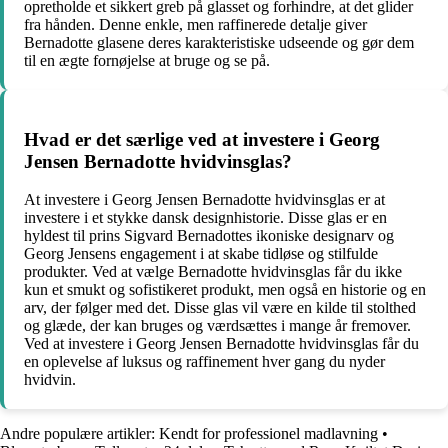
opretholde et sikkert greb på glasset og forhindre, at det glider
fra hånden. Denne enkle, men raffinerede detalje giver
Bernadotte glasene deres karakteristiske udseende og gør dem
til en ægte fornøjelse at bruge og se på.
Hvad er det særlige ved at investere i Georg
Jensen Bernadotte hvidvinsglas?
At investere i Georg Jensen Bernadotte hvidvinsglas er at
investere i et stykke dansk designhistorie. Disse glas er en
hyldest til prins Sigvard Bernadottes ikoniske designarv og
Georg Jensens engagement i at skabe tidløse og stilfulde
produkter. Ved at vælge Bernadotte hvidvinsglas får du ikke
kun et smukt og sofistikeret produkt, men også en historie og en
arv, der følger med det. Disse glas vil være en kilde til stolthed
og glæde, der kan bruges og værdsættes i mange år fremover.
Ved at investere i Georg Jensen Bernadotte hvidvinsglas får du
en oplevelse af luksus og raffinement hver gang du nyder
hvidvin.
Andre populære artikler:
Kendt for professionel madlavning
•