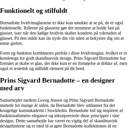
Funktionelt og stilfuldt
Bernadotte hvidvinsglassene er ikke kun smukke at se på, de er også
funktionelle. Rillerne på glassene gør det nemmere at holde fast på
glasset, især når den kølige hvidvin skaber kondens på ydersiden af
glasset. På den måde kan du nyde din vin uden at bekymre dig om at
miste grebet.
Form og funktion kombineres perfekt i disse hvidvinsglas, hvilket er et
kendetegn for godt skandinavisk design. Prins Sigvard Bernadotte har
formået at skabe et glas, der ikke kun er en fornøjelse at drikke af, men
også et æstetisk og stilfuldt element på dit bord.
Prins Sigvard Bernadotte – en designer
med arv
Samarbejdet mellem Georg Jensen og Prins Sigvard Bernadotte
startede for mange år siden, da Bernadotte blev uddannet fra det
kongelige kunstakademi i Stockholm. Bernadotte lod sig inspirere af
funktionalismens elegance og inkorporerede disse principper i sine
designs. Dette samarbejde har været en vigtig del af skandinavisk
designhistorie og er med til at gøre Bernadotte-kollektionen til en