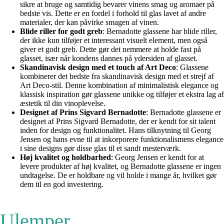
sikre at bruge og samtidig bevarer vinens smag og aromaer på
bedste vis. Dette er en fordel i forhold til glas lavet af andre
materialer, der kan påvirke smagen af ​​vinen.
Blide riller for godt greb
: Bernadotte glassene har blide riller,
der ikke kun tilføjer et interessant visuelt element, men også
giver et godt greb. Dette gør det nemmere at holde fast på
glasset, især når kondens dannes på ydersiden af glasset.
Skandinavisk design med et touch af Art Deco
: Glassene
kombinerer det bedste fra skandinavisk design med et strejf af
Art Deco-stil. Denne kombination af minimalistisk elegance og
klassisk inspiration gør glassene unikke og tilføjer et ekstra lag af
æstetik til din vinoplevelse.
Designet af Prins Sigvard Bernadotte
: Bernadotte glassene er
designet af Prins Sigvard Bernadotte, der er kendt for sit talent
inden for design og funktionalitet. Hans tilknytning til Georg
Jensen og hans evne til at inkorporere funktionalismens elegance
i sine designs gør disse glas til et sandt mesterværk.
Høj kvalitet og holdbarhed
: Georg Jensen er kendt for at
levere produkter af høj kvalitet, og Bernadotte glassene er ingen
undtagelse. De er holdbare og vil holde i mange år, hvilket gør
dem til en god investering.
Ulemper