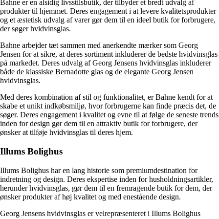
Bahne er en alsidig livsstilsbutik, der tilbyder et bredt udvalg af
produkter til hjemmet. Deres engagement i at levere kvalitetsprodukter
og et æstetisk udvalg af varer gør dem til en ideel butik for forbrugere,
der søger hvidvinsglas.
Bahne arbejder tæt sammen med anerkendte mærker som Georg
Jensen for at sikre, at deres sortiment inkluderer de bedste hvidvinsglas
på markedet. Deres udvalg af Georg Jensens hvidvinsglas inkluderer
både de klassiske Bernadotte glas og de elegante Georg Jensen
hvidvinsglas.
Med deres kombination af stil og funktionalitet, er Bahne kendt for at
skabe et unikt indkøbsmiljø, hvor forbrugerne kan finde præcis det, de
søger. Deres engagement i kvalitet og evne til at følge de seneste trends
inden for design gør dem til en attraktiv butik for forbrugere, der
ønsker at tilføje hvidvinsglas til deres hjem.
Illums Bolighus
Illums Bolighus har en lang historie som premiumdestination for
indretning og design. Deres ekspertise inden for husholdningsartikler,
herunder hvidvinsglas, gør dem til en fremragende butik for dem, der
ønsker produkter af høj kvalitet og med enestående design.
Georg Jensens hvidvinsglas er velrepræsenteret i Illums Bolighus