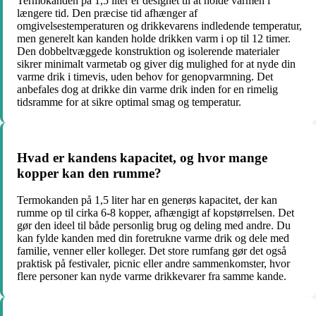
Termokanden på 1,5 liter er designet til at holde varmen i
længere tid. Den præcise tid afhænger af
omgivelsestemperaturen og drikkevarens indledende temperatur,
men generelt kan kanden holde drikken varm i op til 12 timer.
Den dobbeltvæggede konstruktion og isolerende materialer
sikrer minimalt varmetab og giver dig mulighed for at nyde din
varme drik i timevis, uden behov for genopvarmning. Det
anbefales dog at drikke din varme drik inden for en rimelig
tidsramme for at sikre optimal smag og temperatur.
Hvad er kandens kapacitet, og hvor mange
kopper kan den rumme?
Termokanden på 1,5 liter har en generøs kapacitet, der kan
rumme op til cirka 6-8 kopper, afhængigt af kopstørrelsen. Det
gør den ideel til både personlig brug og deling med andre. Du
kan fylde kanden med din foretrukne varme drik og dele med
familie, venner eller kolleger. Det store rumfang gør det også
praktisk på festivaler, picnic eller andre sammenkomster, hvor
flere personer kan nyde varme drikkevarer fra samme kande.