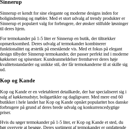
Sinnerup
Sinnerup er kendt for sine elegante og moderne designs inden for
boligindretning og møbler. Med et stort udvalg af trendy produkter er
Sinnerup et populært valg for forbrugere, der ønsker stilfulde løsninger
til deres hjem.
For termokander på 1-5 liter er Sinnerup en butik, der tiltrækker
opmærksomhed. Deres udvalg af termokander kombinerer
funktionalitet og æstetik på enestående vis. Med et fokus på elegant
design tilbyder Sinnerup termokander, der passer perfekt ind i moderne
køkkener og spisestuer. Kundeanmeldelser fremhæver deres høje
kvalitetsstandarder og unikke stil, der får termokanderne til at skille sig
ud.
Kop og Kande
Kop og Kande er en veletableret detailkæde, der har specialiseret sig i
salg af køkkenudstyr, boligartikler og dagligvarer. Med mere end 60
butikker i hele landet har Kop og Kande opnået popularitet hos danske
forbrugere på grund af deres brede udvalg og konkurrencedygtige
priser.
Hvis du søger termokander på 1-5 liter, er Kop og Kande et sted, du
bør overveje at besøge. Deres sortiment af termokander er omfattende