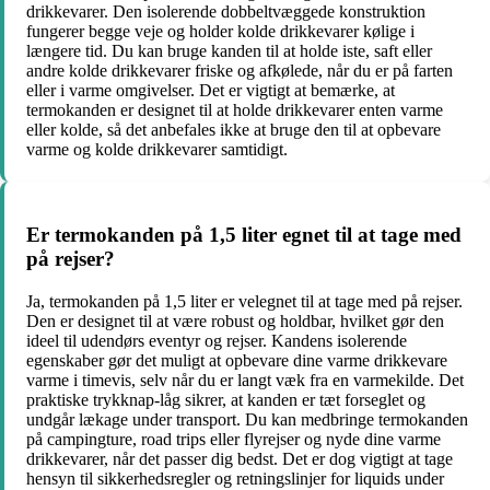
drikkevarer. Den isolerende dobbeltvæggede konstruktion
fungerer begge veje og holder kolde drikkevarer kølige i
længere tid. Du kan bruge kanden til at holde iste, saft eller
andre kolde drikkevarer friske og afkølede, når du er på farten
eller i varme omgivelser. Det er vigtigt at bemærke, at
termokanden er designet til at holde drikkevarer enten varme
eller kolde, så det anbefales ikke at bruge den til at opbevare
varme og kolde drikkevarer samtidigt.
Er termokanden på 1,5 liter egnet til at tage med
på rejser?
Ja, termokanden på 1,5 liter er velegnet til at tage med på rejser.
Den er designet til at være robust og holdbar, hvilket gør den
ideel til udendørs eventyr og rejser. Kandens isolerende
egenskaber gør det muligt at opbevare dine varme drikkevare
varme i timevis, selv når du er langt væk fra en varmekilde. Det
praktiske trykknap-låg sikrer, at kanden er tæt forseglet og
undgår lækage under transport. Du kan medbringe termokanden
på campingture, road trips eller flyrejser og nyde dine varme
drikkevarer, når det passer dig bedst. Det er dog vigtigt at tage
hensyn til sikkerhedsregler og retningslinjer for liquids under