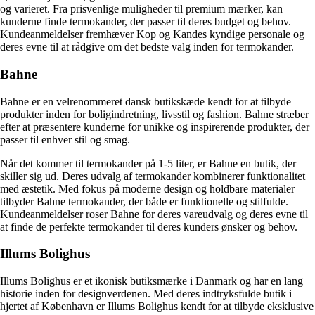
og varieret. Fra prisvenlige muligheder til premium mærker, kan
kunderne finde termokander, der passer til deres budget og behov.
Kundeanmeldelser fremhæver Kop og Kandes kyndige personale og
deres evne til at rådgive om det bedste valg inden for termokander.
Bahne
Bahne er en velrenommeret dansk butikskæde kendt for at tilbyde
produkter inden for boligindretning, livsstil og fashion. Bahne stræber
efter at præsentere kunderne for unikke og inspirerende produkter, der
passer til enhver stil og smag.
Når det kommer til termokander på 1-5 liter, er Bahne en butik, der
skiller sig ud. Deres udvalg af termokander kombinerer funktionalitet
med æstetik. Med fokus på moderne design og holdbare materialer
tilbyder Bahne termokander, der både er funktionelle og stilfulde.
Kundeanmeldelser roser Bahne for deres vareudvalg og deres evne til
at finde de perfekte termokander til deres kunders ønsker og behov.
Illums Bolighus
Illums Bolighus er et ikonisk butiksmærke i Danmark og har en lang
historie inden for designverdenen. Med deres indtryksfulde butik i
hjertet af København er Illums Bolighus kendt for at tilbyde eksklusive