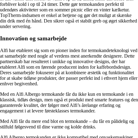
forbliver kold i op til 24 timer. Dette gør termokanden perfekt til
udendørs aktiviteter som en sommer picnic eller en vinter kælketur.
TopTherm-indsatsen er enkel at betjene og gør det muligt at skænke
din drik med én hånd. Den sikrer også et stabilt greb og øget sikkerhed
under servering.
Innovation og samarbejde
Alfi har etableret sig som en pioner inden for termokandeteknologi ved
at samarbejde med nogle af verdens mest anerkendte designere. Dette
partnerskab har resulteret i unikke og innovative designs, der har
etableret Alfi som en førende producent inden for kaffebordsdesign.
Deres samarbejde fokuserer på at kombinere æstetik og funktionalitet
for at skabe tidløse produkter, der passer perfekt ind i ethvert hjem eller
enhver begivenhed.
Med en Alfi Albergo termokande får du ikke kun en termokande i en
klassisk, tidløs design, men også et produkt med smarte features og den
garanterede kvalitet, der følger med Alfi’s årelange erfaring og
engagement i at levere førsteklasses termokander.
Med Alfi får du mere end blot en termokande – du får en pålidelig og
stilfuld følgesvend til dine varme og kolde drinks.
Alfi Albergo termokanden er ikke kompatibel med opvaskemaskiner