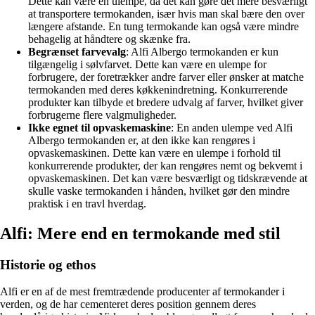
Dette kan være en ulempe, da det kan gøre det mere besværligt
at transportere termokanden, især hvis man skal bære den over
længere afstande. En tung termokande kan også være mindre
behagelig at håndtere og skænke fra.
Begrænset farvevalg
: Alfi Albergo termokanden er kun
tilgængelig i sølvfarvet. Dette kan være en ulempe for
forbrugere, der foretrækker andre farver eller ønsker at matche
termokanden med deres køkkenindretning. Konkurrerende
produkter kan tilbyde et bredere udvalg af farver, hvilket giver
forbrugerne flere valgmuligheder.
Ikke egnet til opvaskemaskine
: En anden ulempe ved Alfi
Albergo termokanden er, at den ikke kan rengøres i
opvaskemaskinen. Dette kan være en ulempe i forhold til
konkurrerende produkter, der kan rengøres nemt og bekvemt i
opvaskemaskinen. Det kan være besværligt og tidskrævende at
skulle vaske termokanden i hånden, hvilket gør den mindre
praktisk i en travl hverdag.
Alfi: Mere end en termokande med stil
Historie og ethos
Alfi er en af de mest fremtrædende producenter af termokander i
verden, og de har cementeret deres position gennem deres