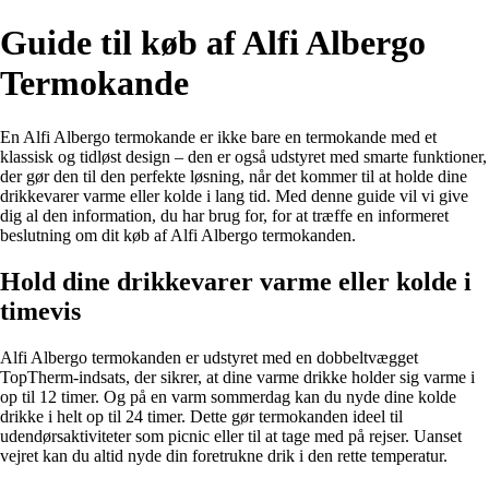
Guide til køb af Alfi Albergo
Termokande
En Alfi Albergo termokande er ikke bare en termokande med et
klassisk og tidløst design – den er også udstyret med smarte funktioner,
der gør den til den perfekte løsning, når det kommer til at holde dine
drikkevarer varme eller kolde i lang tid. Med denne guide vil vi give
dig al den information, du har brug for, for at træffe en informeret
beslutning om dit køb af Alfi Albergo termokanden.
Hold dine drikkevarer varme eller kolde i
timevis
Alfi Albergo termokanden er udstyret med en dobbeltvægget
TopTherm-indsats, der sikrer, at dine varme drikke holder sig varme i
op til 12 timer. Og på en varm sommerdag kan du nyde dine kolde
drikke i helt op til 24 timer. Dette gør termokanden ideel til
udendørsaktiviteter som picnic eller til at tage med på rejser. Uanset
vejret kan du altid nyde din foretrukne drik i den rette temperatur.