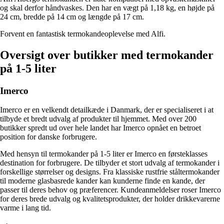
og skal derfor håndvaskes. Den har en vægt på 1,18 kg, en højde på
24 cm, bredde på 14 cm og længde på 17 cm.
Forvent en fantastisk termokandeoplevelse med Alfi.
Oversigt over butikker med termokander
på 1-5 liter
Imerco
Imerco er en velkendt detailkæde i Danmark, der er specialiseret i at
tilbyde et bredt udvalg af produkter til hjemmet. Med over 200
butikker spredt ud over hele landet har Imerco opnået en betroet
position for danske forbrugere.
Med hensyn til termokander på 1-5 liter er Imerco en førsteklasses
destination for forbrugere. De tilbyder et stort udvalg af termokander i
forskellige størrelser og designs. Fra klassiske rustfrie ståltermokander
til moderne glasbasrede kander kan kunderne finde en kande, der
passer til deres behov og præferencer. Kundeanmeldelser roser Imerco
for deres brede udvalg og kvalitetsprodukter, der holder drikkevarerne
varme i lang tid.