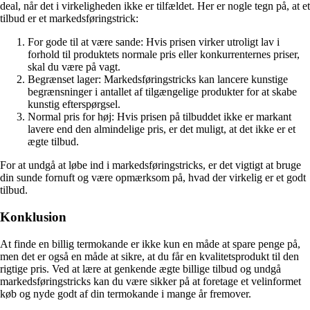
deal, når det i virkeligheden ikke er tilfældet. Her er nogle tegn på, at et
tilbud er et markedsføringstrick:
For gode til at være sande: Hvis prisen virker utroligt lav i
forhold til produktets normale pris eller konkurrenternes priser,
skal du være på vagt.
Begrænset lager: Markedsføringstricks kan lancere kunstige
begrænsninger i antallet af tilgængelige produkter for at skabe
kunstig efterspørgsel.
Normal pris for høj: Hvis prisen på tilbuddet ikke er markant
lavere end den almindelige pris, er det muligt, at det ikke er et
ægte tilbud.
For at undgå at løbe ind i markedsføringstricks, er det vigtigt at bruge
din sunde fornuft og være opmærksom på, hvad der virkelig er et godt
tilbud.
Konklusion
At finde en billig termokande er ikke kun en måde at spare penge på,
men det er også en måde at sikre, at du får en kvalitetsprodukt til den
rigtige pris. Ved at lære at genkende ægte billige tilbud og undgå
markedsføringstricks kan du være sikker på at foretage et velinformet
køb og nyde godt af din termokande i mange år fremover.