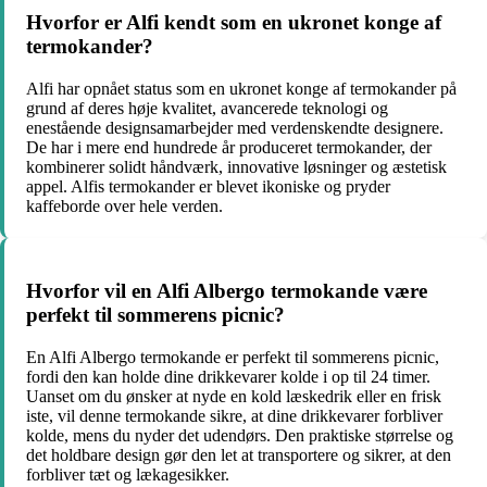
Hvorfor er Alfi kendt som en ukronet konge af
termokander?
Alfi har opnået status som en ukronet konge af termokander på
grund af deres høje kvalitet, avancerede teknologi og
enestående designsamarbejder med verdenskendte designere.
De har i mere end hundrede år produceret termokander, der
kombinerer solidt håndværk, innovative løsninger og æstetisk
appel. Alfis termokander er blevet ikoniske og pryder
kaffeborde over hele verden.
Hvorfor vil en Alfi Albergo termokande være
perfekt til sommerens picnic?
En Alfi Albergo termokande er perfekt til sommerens picnic,
fordi den kan holde dine drikkevarer kolde i op til 24 timer.
Uanset om du ønsker at nyde en kold læskedrik eller en frisk
iste, vil denne termokande sikre, at dine drikkevarer forbliver
kolde, mens du nyder det udendørs. Den praktiske størrelse og
det holdbare design gør den let at transportere og sikrer, at den
forbliver tæt og lækagesikker.