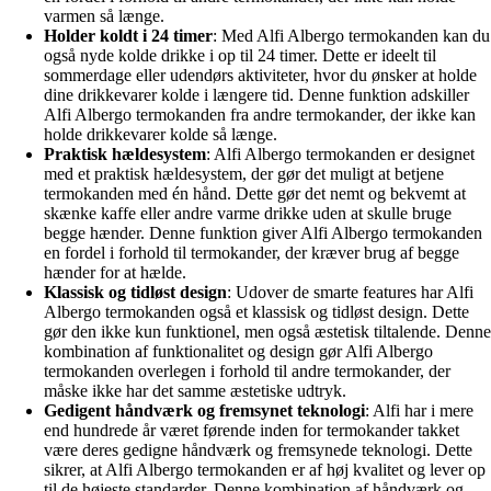
varmen så længe.
Holder koldt i 24 timer
: Med Alfi Albergo termokanden kan du
også nyde kolde drikke i op til 24 timer. Dette er ideelt til
sommerdage eller udendørs aktiviteter, hvor du ønsker at holde
dine drikkevarer kolde i længere tid. Denne funktion adskiller
Alfi Albergo termokanden fra andre termokander, der ikke kan
holde drikkevarer kolde så længe.
Praktisk hældesystem
: Alfi Albergo termokanden er designet
med et praktisk hældesystem, der gør det muligt at betjene
termokanden med én hånd. Dette gør det nemt og bekvemt at
skænke kaffe eller andre varme drikke uden at skulle bruge
begge hænder. Denne funktion giver Alfi Albergo termokanden
en fordel i forhold til termokander, der kræver brug af begge
hænder for at hælde.
Klassisk og tidløst design
: Udover de smarte features har Alfi
Albergo termokanden også et klassisk og tidløst design. Dette
gør den ikke kun funktionel, men også æstetisk tiltalende. Denne
kombination af funktionalitet og design gør Alfi Albergo
termokanden overlegen i forhold til andre termokander, der
måske ikke har det samme æstetiske udtryk.
Gedigent håndværk og fremsynet teknologi
: Alfi har i mere
end hundrede år været førende inden for termokander takket
være deres gedigne håndværk og fremsynede teknologi. Dette
sikrer, at Alfi Albergo termokanden er af høj kvalitet og lever op
til de højeste standarder. Denne kombination af håndværk og