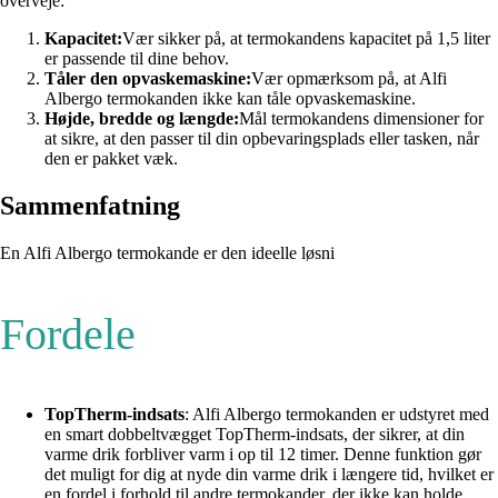
overveje:
Kapacitet:
Vær sikker på, at termokandens kapacitet på 1,5 liter
er passende til dine behov.
Tåler den opvaskemaskine:
Vær opmærksom på, at Alfi
Albergo termokanden ikke kan tåle opvaskemaskine.
Højde, bredde og længde:
Mål termokandens dimensioner for
at sikre, at den passer til din opbevaringsplads eller tasken, når
den er pakket væk.
Sammenfatning
En Alfi Albergo termokande er den ideelle løsni
Fordele
TopTherm-indsats
: Alfi Albergo termokanden er udstyret med
en smart dobbeltvægget TopTherm-indsats, der sikrer, at din
varme drik forbliver varm i op til 12 timer. Denne funktion gør
det muligt for dig at nyde din varme drik i længere tid, hvilket er
en fordel i forhold til andre termokander, der ikke kan holde