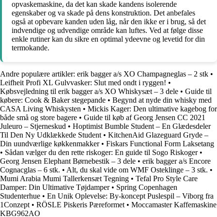
opvaskemaskine, da det kan skade kandens isolerende
egenskaber og va skade på dens konstruktion. Det anbefales
også at opbevare kanden uden låg, når den ikke er i brug, så det
indvendige og udvendige område kan luftes. Ved at følge disse
enkle rutiner kan du sikre en optimal ydeevne og levetid for din
termokande.
Andre populære artikler:
erik bagger a/s XO Champagneglas – 2 stk
•
Leifheit Profi XL Gulvvasker: Slut med ondt i ryggen!
•
Købsvejledning til erik bagger a/s XO Whiskysæt – 3 dele
•
Guide til
købere: Cook & Baker stegepande
•
Begynd at nyde din whisky med
CASA Living Whiskysten
•
Mickis Kager: Den ultimative kagebog for
både små og store bagere
•
Guide til køb af Georg Jensen CC 2021
Juleuro – Stjerneskud
•
Hoptimist Bumble Student – En Glædesdeler
Til Den Ny Udklækkede Student
•
KitchenAid Glazeguard Gryde –
Din uundværlige køkkenmakker
•
Fiskars Functional Form Laksetang
•
Sådan vælger du den rette riskoger: En guide til Sogo Riskoger
•
Georg Jensen Elephant Børnebestik – 3 dele
•
erik bagger a/s Encore
Cognacglas – 6 stk.
•
Alt, du skal vide om WMF Osteklinge – 3 stk.
•
Mumi Arabia Mumi Tallerkensæt Tegning
•
Tefal Pro Style Care
Damper: Din Ultimative Tøjdamper
•
Spring Copenhagen
Studenterhue
•
En Unik Oplevelse: By-koncept Puslespil – Viborg fra
1Conzept
•
RÖSLE Piskeris Pæreformet
•
Moccamaster Kaffemaskine
KBG962AO