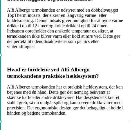
Alfi Albergo termokanden er udstyret med en dobbeltvægget
TopTherm-indsats, der sikrer en langvarig varme- eller
kuldeisolering. Denne indsats giver mulighed for at nyde varme
drikke i op til 12 timer og kolde drikke i op til 24 timer.
Indsatsen opretholder den ønskede temperatur og sikrer, at
termokanden ikke bliver varm eller kold at røre ved. Dette gør
det perfekt til udendørsaktiviteter som picnics eller
vinterudflugter.
Hvad er fordelene ved Alfi Albergo
termokandens praktiske hældesystem?
Alfi Albergo termokanden har et praktisk hældesystem, der kan
betjenes med én hånd. Dette gør det nemt og bekvemt at
skænke kaffe eller andre drikkevarer. Hældesystemet sikrer et
stabilt greb, så du undgår spild og kan servere drikkevarer med
præcision. Det ergonomiske design gør det behageligt at holde i
hånden og betjene termokanden.