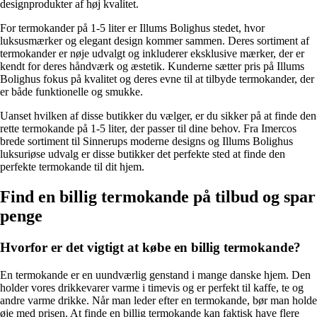
designprodukter af høj kvalitet.
For termokander på 1-5 liter er Illums Bolighus stedet, hvor
luksusmærker og elegant design kommer sammen. Deres sortiment af
termokander er nøje udvalgt og inkluderer eksklusive mærker, der er
kendt for deres håndværk og æstetik. Kunderne sætter pris på Illums
Bolighus fokus på kvalitet og deres evne til at tilbyde termokander, der
er både funktionelle og smukke.
Uanset hvilken af ​​disse butikker du vælger, er du sikker på at finde den
rette termokande på 1-5 liter, der passer til dine behov. Fra Imercos
brede sortiment til Sinnerups moderne designs og Illums Bolighus
luksuriøse udvalg er disse butikker det perfekte sted at finde den
perfekte termokande til dit hjem.
Find en billig termokande på tilbud og spar
penge
Hvorfor er det vigtigt at købe en billig termokande?
En termokande er en uundværlig genstand i mange danske hjem. Den
holder vores drikkevarer varme i timevis og er perfekt til kaffe, te og
andre varme drikke. Når man leder efter en termokande, bør man holde
øje med prisen. At finde en billig termokande kan faktisk have flere