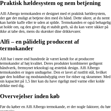
Praktisk hældesystem og nem betjening
Alfi Albergo termokanden er designet med et praktisk hældesystem,
der gør det muligt at betjene den med én hånd. Dette sikrer, at du nemt
kan hælde kaffe eller te uden at spilde. Termokanden er også behagelig
at holde om, og den giver dig et stabilt greb, så du kan være sikker på
ikke at tabe den, mens du skænker dine drikkevarer.
Alfi – en pålidelig producent af
termokander
Alfi har i mere end hundrede år været kendt for at producere
termokander af høj kvalitet. Deres produkter kombinerer gedigent
håndværk, fremsynet teknologi og æstetisk design. Alfi Albergo
termokanden er ingen undtagelse. Den er lavet af rustfrit stål, hvilket
gør den holdbar og modstandsdygtig over for ridser og skrammer. Med
sin kapacitet på 1,5 liter kan du have rigeligt med varme eller kolde
drikke med dig.
Overvejelser inden køb
Før du køber en Alfi Albergo termokande, er der nogle faktorer, du bør