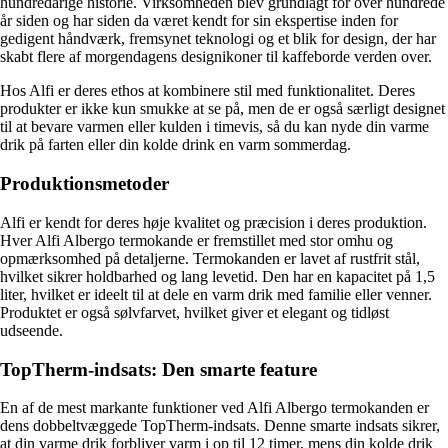
hundredårige historie. Virksomheden blev grundlagt for over hundrede
år siden og har siden da været kendt for sin ekspertise inden for
gedigent håndværk, fremsynet teknologi og et blik for design, der har
skabt flere af morgendagens designikoner til kaffeborde verden over.
Hos Alfi er deres ethos at kombinere stil med funktionalitet. Deres
produkter er ikke kun smukke at se på, men de er også særligt designet
til at bevare varmen eller kulden i timevis, så du kan nyde din varme
drik på farten eller din kolde drink en varm sommerdag.
Produktionsmetoder
Alfi er kendt for deres høje kvalitet og præcision i deres produktion.
Hver Alfi Albergo termokande er fremstillet med stor omhu og
opmærksomhed på detaljerne. Termokanden er lavet af rustfrit stål,
hvilket sikrer holdbarhed og lang levetid. Den har en kapacitet på 1,5
liter, hvilket er ideelt til at dele en varm drik med familie eller venner.
Produktet er også sølvfarvet, hvilket giver et elegant og tidløst
udseende.
TopTherm-indsats: Den smarte feature
En af de mest markante funktioner ved Alfi Albergo termokanden er
dens dobbeltvæggede TopTherm-indsats. Denne smarte indsats sikrer,
at din varme drik forbliver varm i op til 12 timer, mens din kolde drik