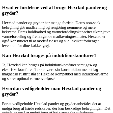
Hvad er fordelene ved at bruge Hexclad pander og
gryder?
Hexclad pander og gryder har mange fordele. Deres non-stick
belægning gør madlavning og rengøring nemmere og mere
bekvemt. Deres holdbarhed og varmefordelingskapacitet sikrer jævn
varmefordeling og fremragende madlavningresultater. Hexclad er
også konstrueret til at modstå ridser og slid, hvilket forlænger
levetiden for dine køkkengrej.
Kan Hexclad bruges på induktionskomfurer?
Ja, Hexclad kan bruges på induktionskomfurer samt gas- og
elektriske komfurer. Takket være sin konstruktion med et lag
magnetisk rustfrit stål er Hexclad kompatibel med induktionsvarme
og sikrer optimal varmeoverførsel.
Hvordan vedligeholder man Hexclad pander og
gryder?
For at vedligeholde Hexclad pander og gryder anbefales det at
undgå brug af hårde redskaber, der kan beskadige belægningen. Det
anbefales også at undgå brug af høj varme for at forlænge