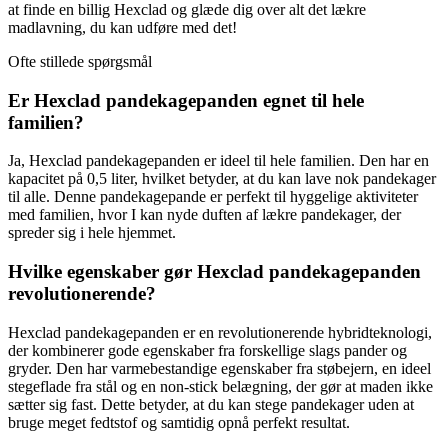
at finde en billig Hexclad og glæde dig over alt det lækre
madlavning, du kan udføre med det!
Ofte stillede spørgsmål
Er Hexclad pandekagepanden egnet til hele
familien?
Ja, Hexclad pandekagepanden er ideel til hele familien. Den har en
kapacitet på 0,5 liter, hvilket betyder, at du kan lave nok pandekager
til alle. Denne pandekagepande er perfekt til hyggelige aktiviteter
med familien, hvor I kan nyde duften af lækre pandekager, der
spreder sig i hele hjemmet.
Hvilke egenskaber gør Hexclad pandekagepanden
revolutionerende?
Hexclad pandekagepanden er en revolutionerende hybridteknologi,
der kombinerer gode egenskaber fra forskellige slags pander og
gryder. Den har varmebestandige egenskaber fra støbejern, en ideel
stegeflade fra stål og en non-stick belægning, der gør at maden ikke
sætter sig fast. Dette betyder, at du kan stege pandekager uden at
bruge meget fedtstof og samtidig opnå perfekt resultat.