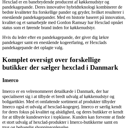
Hexclad er en banebrydende producent af køkkenudstyr og
pandekagepande. Deres innovative hybridteknologi kombinerer de
bedste kvaliteter fra forskellige pander og gryder, hvilket resulterer i
enestående pandekagepander. Med en historie baseret på innovation,
kvalitet og et samarbejde med Gordon Ramsay har Hexclad opnået
status som et førende brand inden for køkkenudstyr.
Hvis du leder efter en pandekagepande, der giver dig lækre
pandekager samt en enestående kogeerfaring, er Hexclads
pandekagepande det oplagte valg.
Komplet oversigt over forskellige
butikker der sælger hexclad i Danmark
Imerco
Imerco er en velrenommeret detailkæde i Danmark, der har
specialiseret sig i at tilbyde et bredt udvalg af køkkenudstyr og
boligartikler. Med et omfattende sortiment af produkter tilbyder
Imerco også et udvalg af hexclad-kogegrej. Imerco er særlig kendt
for deres fokus på kvalitet og alsidighed, og deres butikker er kendt
for at tilbyde kundeservice i topklasse. Kunden kan forvente at finde
et stort udvalg af hexclad-produkter i Imerco-butikkerne samt en
tryg og behagelig shoppingoplevelse.