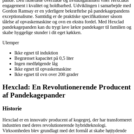
pande. Den ridsefaste overflade og livstidsgarantien viser Hexclads
engagement i kvalitet og holdbarhed. Udviklingen i samarbejde med
Gordon Ramsay er en yderligere bekræftelse på pandekagepandens
exceptionalisme. Samtidig er de praktiske specifikationer såsom
tålelse af opvaskemaskine og ovn en ekstra fordel. Med Hexclad
pandekagepanden kan du trygt lave lækre pandekager til familien og
skabe hyggelige stunder i dit eget køkken.
Ulemper
Ikke egnet til induktion
Begrænset kapacitet på 0,5 liter
Ingen medfølgende låg
Ikke egnet til opvaskemaskine
Ikke egnet til ovn over 200 grader
Hexclad: En Revolutionerende Producent
af Pandekagepander
Historie
Hexclad er en innovativ producent af kogegrej, der har transformeret
industrien med deres revolutionerende hybridteknologi.
Virksomheden blev grundlagt med det formål at skabe højtydende