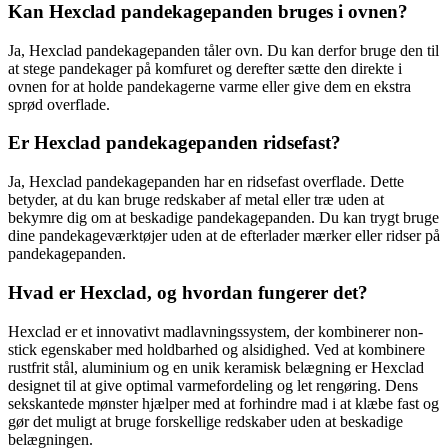
Kan Hexclad pandekagepanden bruges i ovnen?
Ja, Hexclad pandekagepanden tåler ovn. Du kan derfor bruge den til
at stege pandekager på komfuret og derefter sætte den direkte i
ovnen for at holde pandekagerne varme eller give dem en ekstra
sprød overflade.
Er Hexclad pandekagepanden ridsefast?
Ja, Hexclad pandekagepanden har en ridsefast overflade. Dette
betyder, at du kan bruge redskaber af metal eller træ uden at
bekymre dig om at beskadige pandekagepanden. Du kan trygt bruge
dine pandekageværktøjer uden at de efterlader mærker eller ridser på
pandekagepanden.
Hvad er Hexclad, og hvordan fungerer det?
Hexclad er et innovativt madlavningssystem, der kombinerer non-
stick egenskaber med holdbarhed og alsidighed. Ved at kombinere
rustfrit stål, aluminium og en unik keramisk belægning er Hexclad
designet til at give optimal varmefordeling og let rengøring. Dens
sekskantede mønster hjælper med at forhindre mad i at klæbe fast og
gør det muligt at bruge forskellige redskaber uden at beskadige
belægningen.