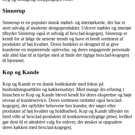
Sinnerup
Sinnerup er en populær dansk møbel- og interiørkæde, der har et
stort udvalg af moderne designprodukter. Udover møbler og interiør
tilbyder Sinnerup også et udvalg af hexclad-kogegrej. Sinnerup er
kendt for at følge de seneste trends og have et bredt sortiment af
produkter af høj kvalitet. Deres butikker er designet til at give
kunderne en inspirerende oplevelse, og deres engagerede personale
står altid klar til at hjælpe med at finde det rigtige hexclad-kogegrej
til hjemmet.
Kop og Kande
Kop og Kande er en dansk butikskæde med fokus på
husholdningsartikler og køkkenudstyr. Med mange års erfaring i
branchen er Kop og Kande blevet kendt for deres ekspertise og høje
niveau af kundeservice. Deres sortiment omfatter også hexclad-
kogegrej, der opfylder behovene hos kunder, der søger efter
produkter af høj kvalitet og holdbarhed. Kop og Kande tilbyder en
bred vifte af hexclad-produkter til konkurrencedygtige priser, hvilket
gør dem til et attraktivt valg for enhver, der ønsker at opgradere
deres køkken med hexclad-kogegrej.