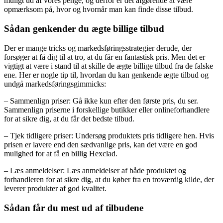
muligt ud af vores penge, og derfor er det afgørende at være
opmærksom på, hvor og hvornår man kan finde disse tilbud.
Sådan genkender du ægte billige tilbud
Der er mange tricks og markedsføringsstrategier derude, der
forsøger at få dig til at tro, at du får en fantastisk pris. Men det er
vigtigt at være i stand til at skille de ægte billige tilbud fra de falske
ene. Her er nogle tip til, hvordan du kan genkende ægte tilbud og
undgå markedsføringsgimmicks:
– Sammenlign priser: Gå ikke kun efter den første pris, du ser.
Sammenlign priserne i forskellige butikker eller onlineforhandlere
for at sikre dig, at du får det bedste tilbud.
– Tjek tidligere priser: Undersøg produktets pris tidligere hen. Hvis
prisen er lavere end den sædvanlige pris, kan det være en god
mulighed for at få en billig Hexclad.
– Læs anmeldelser: Læs anmeldelser af både produktet og
forhandleren for at sikre dig, at du køber fra en troværdig kilde, der
leverer produkter af god kvalitet.
Sådan får du mest ud af tilbudene