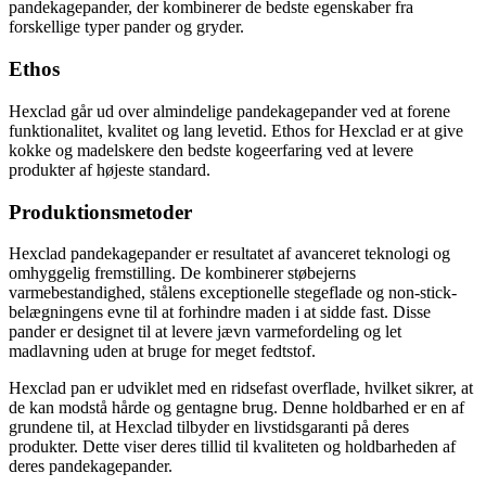
pandekagepander, der kombinerer de bedste egenskaber fra
forskellige typer pander og gryder.
Ethos
Hexclad går ud over almindelige pandekagepander ved at forene
funktionalitet, kvalitet og lang levetid. Ethos for Hexclad er at give
kokke og madelskere den bedste kogeerfaring ved at levere
produkter af højeste standard.
Produktionsmetoder
Hexclad pandekagepander er resultatet af avanceret teknologi og
omhyggelig fremstilling. De kombinerer støbejerns
varmebestandighed, stålens exceptionelle stegeflade og non-stick-
belægningens evne til at forhindre maden i at sidde fast. Disse
pander er designet til at levere jævn varmefordeling og let
madlavning uden at bruge for meget fedtstof.
Hexclad pan er udviklet med en ridsefast overflade, hvilket sikrer, at
de kan modstå hårde og gentagne brug. Denne holdbarhed er en af ​​
grundene til, at Hexclad tilbyder en livstidsgaranti på deres
produkter. Dette viser deres tillid til kvaliteten og holdbarheden af
deres pandekagepander.