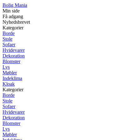
Bolig Mania
Min side
Få adgang
Nyhedsbrevet
Kategorier
Borde
Stole
Sofaer
Hvidevarer
Dekoration
Blomster
Lys
Møbler
Indeklima
Kloak
Kategorier
Borde
Stole
Sofaer
Hvidevarer
Dekoration
Blomster
Lys
Møbler