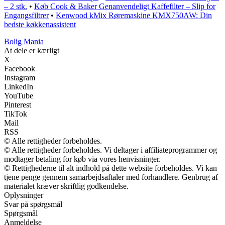
– 2 stk.
•
Køb Cook & Baker Genanvendeligt Kaffefilter – Slip for
Engangsfiltrer
•
Kenwood kMix Røremaskine KMX750AW: Din
bedste køkkenassistent
Bolig Mania
At dele er kærligt
X
Facebook
Instagram
LinkedIn
YouTube
Pinterest
TikTok
Mail
RSS
© Alle rettigheder forbeholdes.
© Alle rettigheder forbeholdes. Vi deltager i affiliateprogrammer og
modtager betaling for køb via vores henvisninger.
© Rettighederne til alt indhold på dette website forbeholdes. Vi kan
tjene penge gennem samarbejdsaftaler med forhandlere. Genbrug af
materialet kræver skriftlig godkendelse.
Oplysninger
Svar på spørgsmål
Spørgsmål
Anmeldelse