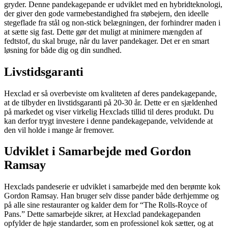
gryder. Denne pandekagepande er udviklet med en hybridteknologi,
der giver den gode varmebestandighed fra støbejern, den ideelle
stegeflade fra stål og non-stick belægningen, der forhindrer maden i
at sætte sig fast. Dette gør det muligt at minimere mængden af
fedtstof, du skal bruge, når du laver pandekager. Det er en smart
løsning for både dig og din sundhed.
Livstidsgaranti
Hexclad er så overbeviste om kvaliteten af deres pandekagepande,
at de tilbyder en livstidsgaranti på 20-30 år. Dette er en sjældenhed
på markedet og viser virkelig Hexclads tillid til deres produkt. Du
kan derfor trygt investere i denne pandekagepande, velvidende at
den vil holde i mange år fremover.
Udviklet i Samarbejde med Gordon
Ramsay
Hexclads pandeserie er udviklet i samarbejde med den berømte kok
Gordon Ramsay. Han bruger selv disse pander både derhjemme og
på alle sine restauranter og kalder dem for “The Rolls-Royce of
Pans.” Dette samarbejde sikrer, at Hexclad pandekagepanden
opfylder de høje standarder, som en professionel kok sætter, og at