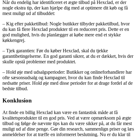
Når du endelig har identificeret et ægte tilbud på Hexclad, er der
nogle ekstra tip, der kan hjælpe dig med at optimere dit køb og få
mest muligt ud af tilbuddet:
– Kig efter pakketilbud: Nogle butikker tilbyder pakketilbud, hvor
du kan få flere Hexclad produkter til en reduceret pris. Dette er en
god mulighed, hvis du planlægger at købe mere end et stykke
køkkengrej.
– Tjek garantien: Før du køber Hexclad, skal du tjekke
garantibetingelserne. En god garanti sikrer, at du er dækket, hvis der
skulle opstå problemer med produktet.
– Hold øje med udsalgsperioder: Butikker og onlineforhandlere har
ofte sæsonsudsalg og kampagner, hvor du kan finde Hexclad til
nedsatte priser. Hold øje med disse perioder for at drage fordel af de
bedste tilbud.
Konklusion
At finde en billig Hexclad kan være en fantastisk måde at få
kvalitetsprodukter til en god pris. Ved at være opmærksom på ægte
tilbud og følge de nævnte tips kan du være sikker på, at du får mest
muligt ud af dine penge. Gør din research, sammenlign priser og læs
anmeldelser for at træffe en informeret beslutning. Nu er du klar til