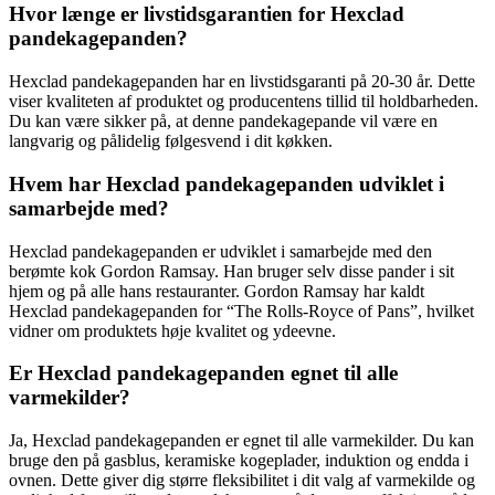
Hvor længe er livstidsgarantien for Hexclad
pandekagepanden?
Hexclad pandekagepanden har en livstidsgaranti på 20-30 år. Dette
viser kvaliteten af produktet og producentens tillid til holdbarheden.
Du kan være sikker på, at denne pandekagepande vil være en
langvarig og pålidelig følgesvend i dit køkken.
Hvem har Hexclad pandekagepanden udviklet i
samarbejde med?
Hexclad pandekagepanden er udviklet i samarbejde med den
berømte kok Gordon Ramsay. Han bruger selv disse pander i sit
hjem og på alle hans restauranter. Gordon Ramsay har kaldt
Hexclad pandekagepanden for “The Rolls-Royce of Pans”, hvilket
vidner om produktets høje kvalitet og ydeevne.
Er Hexclad pandekagepanden egnet til alle
varmekilder?
Ja, Hexclad pandekagepanden er egnet til alle varmekilder. Du kan
bruge den på gasblus, keramiske kogeplader, induktion og endda i
ovnen. Dette giver dig større fleksibilitet i dit valg af varmekilde og