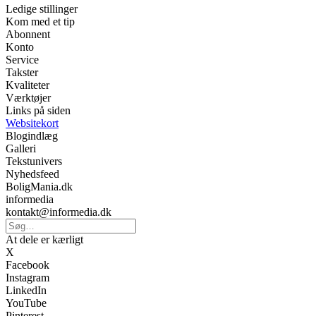
Ledige stillinger
Kom med et tip
Abonnent
Konto
Service
Takster
Kvaliteter
Værktøjer
Links på siden
Websitekort
Blogindlæg
Galleri
Tekstunivers
Nyhedsfeed
BoligMania.dk
informedia
kontakt@informedia.dk
At dele er kærligt
X
Facebook
Instagram
LinkedIn
YouTube
Pinterest