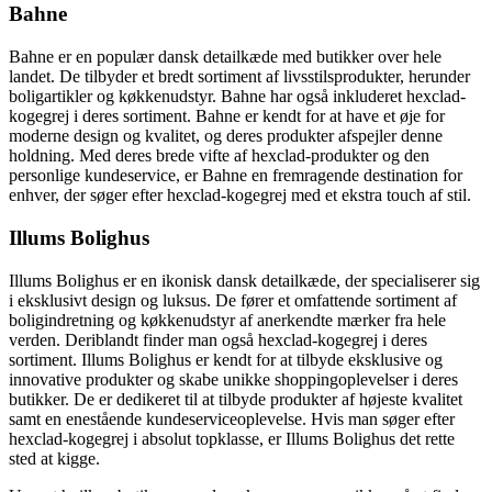
Bahne
Bahne er en populær dansk detailkæde med butikker over hele
landet. De tilbyder et bredt sortiment af livsstilsprodukter, herunder
boligartikler og køkkenudstyr. Bahne har også inkluderet hexclad-
kogegrej i deres sortiment. Bahne er kendt for at have et øje for
moderne design og kvalitet, og deres produkter afspejler denne
holdning. Med deres brede vifte af hexclad-produkter og den
personlige kundeservice, er Bahne en fremragende destination for
enhver, der søger efter hexclad-kogegrej med et ekstra touch af stil.
Illums Bolighus
Illums Bolighus er en ikonisk dansk detailkæde, der specialiserer sig
i eksklusivt design og luksus. De fører et omfattende sortiment af
boligindretning og køkkenudstyr af anerkendte mærker fra hele
verden. Deriblandt finder man også hexclad-kogegrej i deres
sortiment. Illums Bolighus er kendt for at tilbyde eksklusive og
innovative produkter og skabe unikke shoppingoplevelser i deres
butikker. De er dedikeret til at tilbyde produkter af højeste kvalitet
samt en enestående kundeserviceoplevelse. Hvis man søger efter
hexclad-kogegrej i absolut topklasse, er Illums Bolighus det rette
sted at kigge.