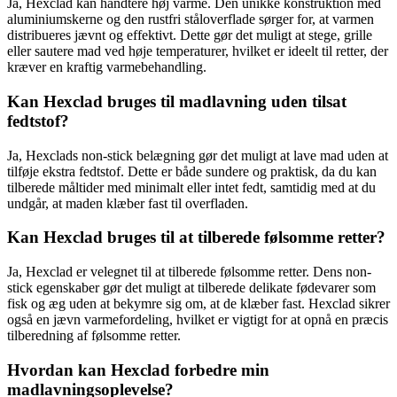
Ja, Hexclad kan håndtere høj varme. Den unikke konstruktion med
aluminiumskerne og den rustfri ståloverflade sørger for, at varmen
distribueres jævnt og effektivt. Dette gør det muligt at stege, grille
eller sautere mad ved høje temperaturer, hvilket er ideelt til retter, der
kræver en kraftig varmebehandling.
Kan Hexclad bruges til madlavning uden tilsat
fedtstof?
Ja, Hexclads non-stick belægning gør det muligt at lave mad uden at
tilføje ekstra fedtstof. Dette er både sundere og praktisk, da du kan
tilberede måltider med minimalt eller intet fedt, samtidig med at du
undgår, at maden klæber fast til overfladen.
Kan Hexclad bruges til at tilberede følsomme retter?
Ja, Hexclad er velegnet til at tilberede følsomme retter. Dens non-
stick egenskaber gør det muligt at tilberede delikate fødevarer som
fisk og æg uden at bekymre sig om, at de klæber fast. Hexclad sikrer
også en jævn varmefordeling, hvilket er vigtigt for at opnå en præcis
tilberedning af følsomme retter.
Hvordan kan Hexclad forbedre min
madlavningsoplevelse?