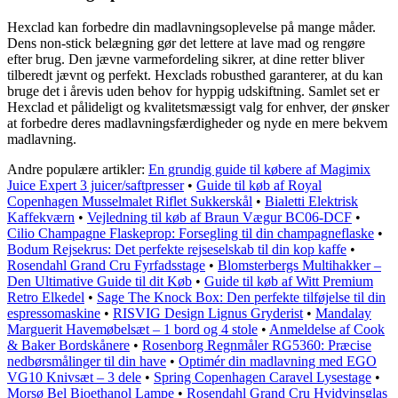
Hexclad kan forbedre din madlavningsoplevelse på mange måder.
Dens non-stick belægning gør det lettere at lave mad og rengøre
efter brug. Den jævne varmefordeling sikrer, at dine retter bliver
tilberedt jævnt og perfekt. Hexclads robusthed garanterer, at du kan
bruge det i årevis uden behov for hyppig udskiftning. Samlet set er
Hexclad et pålideligt og kvalitetsmæssigt valg for enhver, der ønsker
at forbedre deres madlavningsfærdigheder og nyde en mere bekvem
madlavning.
Andre populære artikler:
En grundig guide til købere af Magimix
Juice Expert 3 juicer/saftpresser
•
Guide til køb af Royal
Copenhagen Musselmalet Riflet Sukkerskål
•
Bialetti Elektrisk
Kaffekværn
•
Vejledning til køb af Braun Vægur BC06-DCF
•
Cilio Champagne Flaskeprop: Forsegling til din champagneflaske
•
Bodum Rejsekrus: Det perfekte rejseselskab til din kop kaffe
•
Rosendahl Grand Cru Fyrfadsstage
•
Blomsterbergs Multihakker –
Den Ultimative Guide til dit Køb
•
Guide til køb af Witt Premium
Retro Elkedel
•
Sage The Knock Box: Den perfekte tilføjelse til din
espressomaskine
•
RISVIG Design Lignus Gryderist
•
Mandalay
Marguerit Havemøbelsæt – 1 bord og 4 stole
•
Anmeldelse af Cook
& Baker Bordskånere
•
Rosenborg Regnmåler RG5360: Præcise
nedbørsmålinger til din have
•
Optimér din madlavning med EGO
VG10 Knivsæt – 3 dele
•
Spring Copenhagen Caravel Lysestage
•
Morsø Bel Bioethanol Lampe
•
Rosendahl Grand Cru Hvidvinsglas