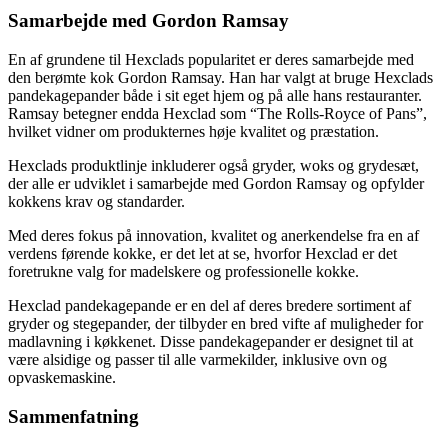
Samarbejde med Gordon Ramsay
En af grundene til Hexclads popularitet er deres samarbejde med
den berømte kok Gordon Ramsay. Han har valgt at bruge Hexclads
pandekagepander både i sit eget hjem og på alle hans restauranter.
Ramsay betegner endda Hexclad som “The Rolls-Royce of Pans”,
hvilket vidner om produkternes høje kvalitet og præstation.
Hexclads produktlinje inkluderer også gryder, woks og grydesæt,
der alle er udviklet i samarbejde med Gordon Ramsay og opfylder
kokkens krav og standarder.
Med deres fokus på innovation, kvalitet og anerkendelse fra en af ​​
verdens førende kokke, er det let at se, hvorfor Hexclad er det
foretrukne valg for madelskere og professionelle kokke.
Hexclad pandekagepande er en del af deres bredere sortiment af
gryder og stegepander, der tilbyder en bred vifte af muligheder for
madlavning i køkkenet. Disse pandekagepander er designet til at
være alsidige og passer til alle varmekilder, inklusive ovn og
opvaskemaskine.
Sammenfatning