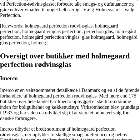
vil Perfection-rødvinsglasset forbedre alle smags- og duftnuancer og
gøre enhver vinaften til noget helt særligt. Vælg Holmegaard – vælg
Perfection.
[Keywords: holmegaard perfection rødvinsglas, holmegaard
perfection, holmegaard vinglas perfection, perfection glas, holmegård
perfection, holmegård perfection vinglas, glas holmegaard, holmegård
glas perfection, holmeg]
Oversigt over butikker med holmegaard
perfection rødvinsglas
Imerco
Imerco er en velrenommeret detailkæde i Danmark og en af de førende
forhandlere af holmegaard perfection rødvinsglas. Med mere end 175
butikker over hele landet har Imerco opbygget et stærkt omdømme
inden for boligtilbehør og køkkenudstyr. Virksomheden blev grundlagt
i 1933 og har siden da udviklet sig til at være et populært valg for
danske forbrugere.
Imerco tilbyder et bredt sortiment af holmegaard perfection
rødvinsglas, der opfylder forskellige smagspræferencer og behov.