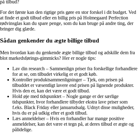
på tilbud?
For det første kan den rigtige pris gøre en stor forskel i dit budget. Ved
at finde et godt tilbud eller en billig pris på Holmegaard Perfection
rødvinsglas kan du spare penge, som du kan bruge på andre ting, der
bringer dig glæde.
Sådan genkender du ægte billige tilbud
Men hvordan kan du genkende ægte billige tilbud og adskille dem fra
blot markedsførings-gimmicks? Her er nogle tips:
Lav din research – Sammenlign priser fra forskellige forhandlere
for at se, om tilbudet virkelig er et godt køb.
Kontroller produktsammenligninger – Tjek, om prisen på
tilbuddet er væsentligt lavere end prisen på lignende produkter.
Hvis den er, kan det være et godt tilbud.
Hold øje med tidspunktet – Nogle gange er der særlige
tidspunkter, hvor forhandlere tilbyder ekstra lave priser som
f.eks. Black Friday eller januarudsalg. Udnyt disse muligheder,
hvis du er på udkig efter et godt tilbud.
Læs anmeldelser – Hvis en forhandler har mange positive
anmeldelser, kan det være et tegn på, at deres tilbud er ægte og
pålidelige.