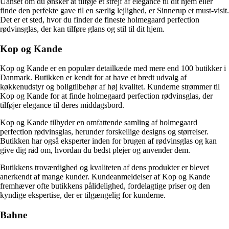
Uanset om du ønsker at tilføje et strejf af elegance til dit hjem eller
finde den perfekte gave til en særlig lejlighed, er Sinnerup et must-visit.
Det er et sted, hvor du finder de fineste holmegaard perfection
rødvinsglas, der kan tilføre glans og stil til dit hjem.
Kop og Kande
Kop og Kande er en populær detailkæde med mere end 100 butikker i
Danmark. Butikken er kendt for at have et bredt udvalg af
køkkenudstyr og boligtilbehør af høj kvalitet. Kunderne strømmer til
Kop og Kande for at finde holmegaard perfection rødvinsglas, der
tilføjer elegance til deres middagsbord.
Kop og Kande tilbyder en omfattende samling af holmegaard
perfection rødvinsglas, herunder forskellige designs og størrelser.
Butikken har også eksperter inden for brugen af rødvinsglas og kan
give dig råd om, hvordan du bedst plejer og anvender dem.
Butikkens troværdighed og kvaliteten af dens produkter er blevet
anerkendt af mange kunder. Kundeanmeldelser af Kop og Kande
fremhæver ofte butikkens pålidelighed, fordelagtige priser og den
kyndige ekspertise, der er tilgængelig for kunderne.
Bahne