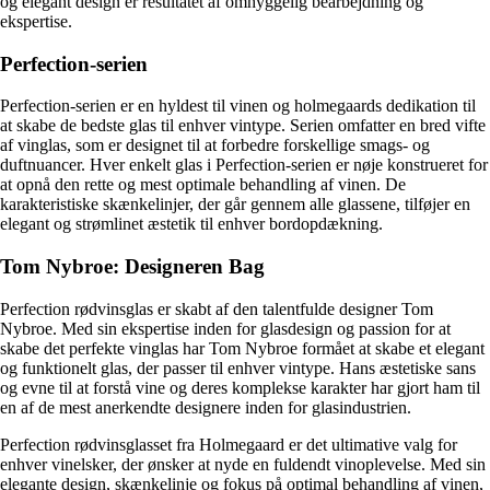
og elegant design er resultatet af omhyggelig bearbejdning og
ekspertise.
Perfection-serien
Perfection-serien er en hyldest til vinen og holmegaards dedikation til
at skabe de bedste glas til enhver vintype. Serien omfatter en bred vifte
af vinglas, som er designet til at forbedre forskellige smags- og
duftnuancer. Hver enkelt glas i Perfection-serien er nøje konstrueret for
at opnå den rette og mest optimale behandling af vinen. De
karakteristiske skænkelinjer, der går gennem alle glassene, tilføjer en
elegant og strømlinet æstetik til enhver bordopdækning.
Tom Nybroe: Designeren Bag
Perfection rødvinsglas er skabt af den talentfulde designer Tom
Nybroe. Med sin ekspertise inden for glasdesign og passion for at
skabe det perfekte vinglas har Tom Nybroe formået at skabe et elegant
og funktionelt glas, der passer til enhver vintype. Hans æstetiske sans
og evne til at forstå vine og deres komplekse karakter har gjort ham til
en af ​​de mest anerkendte designere inden for glasindustrien.
Perfection rødvinsglasset fra Holmegaard er det ultimative valg for
enhver vinelsker, der ønsker at nyde en fuldendt vinoplevelse. Med sin
elegante design, skænkelinje og fokus på optimal behandling af vinen,