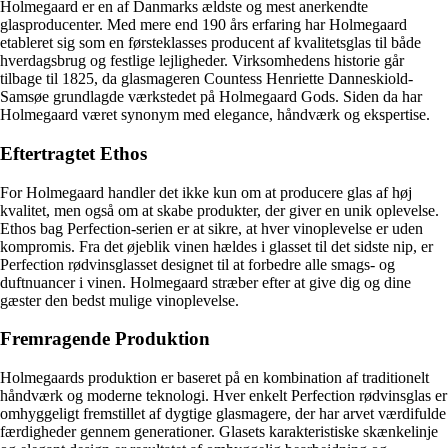
Holmegaard er en af Danmarks ældste og mest anerkendte
glasproducenter. Med mere end 190 års erfaring har Holmegaard
etableret sig som en førsteklasses producent af kvalitetsglas til både
hverdagsbrug og festlige lejligheder. Virksomhedens historie går
tilbage til 1825, da glasmageren Countess Henriette Danneskiold-
Samsøe grundlagde værkstedet på Holmegaard Gods. Siden da har
Holmegaard været synonym med elegance, håndværk og ekspertise.
Eftertragtet Ethos
For Holmegaard handler det ikke kun om at producere glas af høj
kvalitet, men også om at skabe produkter, der giver en unik oplevelse.
Ethos bag Perfection-serien er at sikre, at hver vinoplevelse er uden
kompromis. Fra det øjeblik vinen hældes i glasset til det sidste nip, er
Perfection rødvinsglasset designet til at forbedre alle smags- og
duftnuancer i vinen. Holmegaard stræber efter at give dig og dine
gæster den bedst mulige vinoplevelse.
Fremragende Produktion
Holmegaards produktion er baseret på en kombination af traditionelt
håndværk og moderne teknologi. Hver enkelt Perfection rødvinsglas er
omhyggeligt fremstillet af dygtige glasmagere, der har arvet værdifulde
færdigheder gennem generationer. Glasets karakteristiske skænkelinje