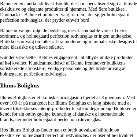
Bahne er en anerkendt livsstilsbutik, der har specialiseret sig i at tilbyde
eksklusive og elegante produkter til hjemmet. Med flere butikker i
Danmark er Bahne et populært valg for dem, der søger holmegaard
perfection rødvinsglas, der pryder ethvert bord.
Bahne udvælger nøje de bedste og mest fashionable varer til deres
sortiment, og holmegaard perfection rødvinsglas er ingen undtagelse.
Butikkens udvalg omfatter alt fra moderne og minimalistiske designs til
mere klassiske og tidløse stilarter.
Kunder værdsætter Bahnes engagement i at tilbyde unikke produkter
af høj kvalitet. Kundeanmeldelser af Bahne fremhæver butikkens
sofistikerede atmosfære, venlige personale og det brede udvalg af
holmegaard perfection rødvinsglas.
Illums Bolighus
Illums Bolighus er et ikonisk stormagasin i hjertet af København. Med
over 100 år på markedet har Illums Bolighus en lang historie med at
levere førsteklasses interiørprodukter til sit kundegrundlag. Butikken er
kendt for sin omhyggelige kuratering af danske og internationale
brands, herunder holmegaard perfection rødvinsglas.
Hos Illums Bolighus finder man et bredt udvalg af stilfulde og
eksklusive holmegaard perfection rødvinsglas, der oser af høj kvalitet