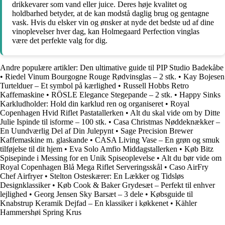
drikkevarer som vand eller juice. Deres høje kvalitet og
holdbarhed betyder, at de kan modstå daglig brug og gentagne
vask. Hvis du elsker vin og ønsker at nyde det bedste ud af dine
vinoplevelser hver dag, kan Holmegaard Perfection vinglas
være det perfekte valg for dig.
Andre populære artikler:
Den ultimative guide til PIP Studio Badekåbe
•
Riedel Vinum Bourgogne Rouge Rødvinsglas – 2 stk.
•
Kay Bojesen
Turtelduer – Et symbol på kærlighed
•
Russell Hobbs Retro
Kaffemaskine
•
RÖSLE Elegance Stegepande – 2 stk.
•
Happy Sinks
Karkludholder: Hold din karklud ren og organiseret
•
Royal
Copenhagen Hvid Riflet Pastatallerken
•
Alt du skal vide om by Ditte
Julie Ispinde til isforme – 100 stk.
•
Casa Christmas Nøddeknækker –
En Uundværlig Del af Din Julepynt
•
Sage Precision Brewer
Kaffemaskine m. glaskande
•
CASA Living Vase – En grøn og smuk
tilføjelse til dit hjem
•
Eva Solo Amfio Middagstallerken
•
Køb Bitz
Spisepinde i Messing for en Unik Spiseoplevelse
•
Alt du bør vide om
Royal Copenhagen Blå Mega Riflet Serveringsskål
•
Caso AirFry
Chef Airfryer
•
Stelton Osteskærer: En Lækker og Tidsløs
Designklassiker
•
Køb Cook & Baker Grydesæt – Perfekt til enhver
lejlighed
•
Georg Jensen Sky Barsæt – 3 dele
•
Købsguide til
Knabstrup Keramik Dejfad – En klassiker i køkkenet
•
Kähler
Hammershøi Spring Krus