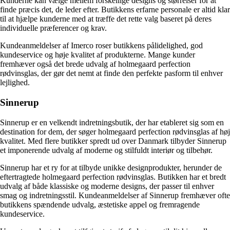
Kunderne kan vælge mellem forskellige designs og størrelser for at
finde præcis det, de leder efter. Butikkens erfarne personale er altid klar
til at hjælpe kunderne med at træffe det rette valg baseret på deres
individuelle præferencer og krav.
Kundeanmeldelser af Imerco roser butikkens pålidelighed, god
kundeservice og høje kvalitet af produkterne. Mange kunder
fremhæver også det brede udvalg af holmegaard perfection
rødvinsglas, der gør det nemt at finde den perfekte pasform til enhver
lejlighed.
Sinnerup
Sinnerup er en velkendt indretningsbutik, der har etableret sig som en
destination for dem, der søger holmegaard perfection rødvinsglas af høj
kvalitet. Med flere butikker spredt ud over Danmark tilbyder Sinnerup
et imponerende udvalg af moderne og stilfuldt interiør og tilbehør.
Sinnerup har et ry for at tilbyde unikke designprodukter, herunder de
eftertragtede holmegaard perfection rødvinsglas. Butikken har et bredt
udvalg af både klassiske og moderne designs, der passer til enhver
smag og indretningsstil. Kundeanmeldelser af Sinnerup fremhæver ofte
butikkens spændende udvalg, æstetiske appel og fremragende
kundeservice.