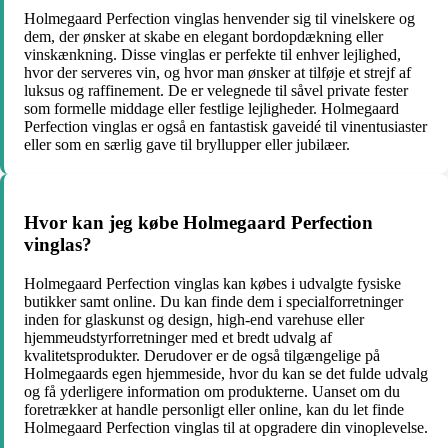
Holmegaard Perfection vinglas henvender sig til vinelskere og
dem, der ønsker at skabe en elegant bordopdækning eller
vinskænkning. Disse vinglas er perfekte til enhver lejlighed,
hvor der serveres vin, og hvor man ønsker at tilføje et strejf af
luksus og raffinement. De er velegnede til såvel private fester
som formelle middage eller festlige lejligheder. Holmegaard
Perfection vinglas er også en fantastisk gaveidé til vinentusiaster
eller som en særlig gave til bryllupper eller jubilæer.
Hvor kan jeg købe Holmegaard Perfection
vinglas?
Holmegaard Perfection vinglas kan købes i udvalgte fysiske
butikker samt online. Du kan finde dem i specialforretninger
inden for glaskunst og design, high-end varehuse eller
hjemmeudstyrforretninger med et bredt udvalg af
kvalitetsprodukter. Derudover er de også tilgængelige på
Holmegaards egen hjemmeside, hvor du kan se det fulde udvalg
og få yderligere information om produkterne. Uanset om du
foretrækker at handle personligt eller online, kan du let finde
Holmegaard Perfection vinglas til at opgradere din vinoplevelse.