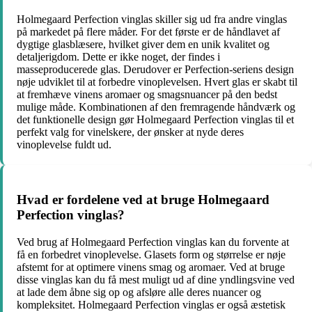
Holmegaard Perfection vinglas skiller sig ud fra andre vinglas
på markedet på flere måder. For det første er de håndlavet af
dygtige glasblæsere, hvilket giver dem en unik kvalitet og
detaljerigdom. Dette er ikke noget, der findes i
masseproducerede glas. Derudover er Perfection-seriens design
nøje udviklet til at forbedre vinoplevelsen. Hvert glas er skabt til
at fremhæve vinens aromaer og smagsnuancer på den bedst
mulige måde. Kombinationen af den fremragende håndværk og
det funktionelle design gør Holmegaard Perfection vinglas til et
perfekt valg for vinelskere, der ønsker at nyde deres
vinoplevelse fuldt ud.
Hvad er fordelene ved at bruge Holmegaard
Perfection vinglas?
Ved brug af Holmegaard Perfection vinglas kan du forvente at
få en forbedret vinoplevelse. Glasets form og størrelse er nøje
afstemt for at optimere vinens smag og aromaer. Ved at bruge
disse vinglas kan du få mest muligt ud af dine yndlingsvine ved
at lade dem åbne sig op og afsløre alle deres nuancer og
kompleksitet. Holmegaard Perfection vinglas er også æstetisk