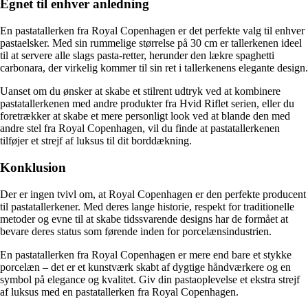
Egnet til enhver anledning
En pastatallerken fra Royal Copenhagen er det perfekte valg til enhver
pastaelsker. Med sin rummelige størrelse på 30 cm er tallerkenen ideel
til at servere alle slags pasta-retter, herunder den lækre spaghetti
carbonara, der virkelig kommer til sin ret i tallerkenens elegante design.
Uanset om du ønsker at skabe et stilrent udtryk ved at kombinere
pastatallerkenen med andre produkter fra Hvid Riflet serien, eller du
foretrækker at skabe et mere personligt look ved at blande den med
andre stel fra Royal Copenhagen, vil du finde at pastatallerkenen
tilføjer et strejf af luksus til dit borddækning.
Konklusion
Der er ingen tvivl om, at Royal Copenhagen er den perfekte producent
til pastatallerkener. Med deres lange historie, respekt for traditionelle
metoder og evne til at skabe tidssvarende designs har de formået at
bevare deres status som førende inden for porcelænsindustrien.
En pastatallerken fra Royal Copenhagen er mere end bare et stykke
porcelæn – det er et kunstværk skabt af dygtige håndværkere og en
symbol på elegance og kvalitet. Giv din pastaoplevelse et ekstra strejf
af luksus med en pastatallerken fra Royal Copenhagen.