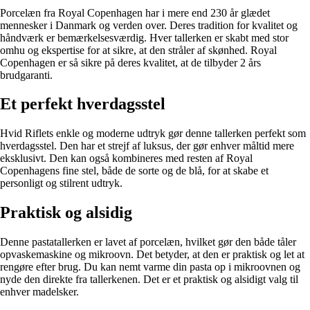
Porcelæn fra Royal Copenhagen har i mere end 230 år glædet
mennesker i Danmark og verden over. Deres tradition for kvalitet og
håndværk er bemærkelsesværdig. Hver tallerken er skabt med stor
omhu og ekspertise for at sikre, at den stråler af skønhed. Royal
Copenhagen er så sikre på deres kvalitet, at de tilbyder 2 års
brudgaranti.
Et perfekt hverdagsstel
Hvid Riflets enkle og moderne udtryk gør denne tallerken perfekt som
hverdagsstel. Den har et strejf af luksus, der gør enhver måltid mere
eksklusivt. Den kan også kombineres med resten af Royal
Copenhagens fine stel, både de sorte og de blå, for at skabe et
personligt og stilrent udtryk.
Praktisk og alsidig
Denne pastatallerken er lavet af porcelæn, hvilket gør den både tåler
opvaskemaskine og mikroovn. Det betyder, at den er praktisk og let at
rengøre efter brug. Du kan nemt varme din pasta op i mikroovnen og
nyde den direkte fra tallerkenen. Det er et praktisk og alsidigt valg til
enhver madelsker.