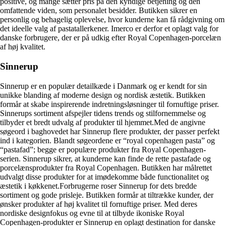
positive, og mange sætter pris på den kyndige betjening og den
omfattende viden, som personalet besidder. Butikken sikrer en
personlig og behagelig oplevelse, hvor kunderne kan få rådgivning om
det ideelle valg af pastatallerkener. Imerco er derfor et oplagt valg for
danske forbrugere, der er på udkig efter Royal Copenhagen-porcelæn
af høj kvalitet.
Sinnerup
Sinnerup er en populær detailkæde i Danmark og er kendt for sin
unikke blanding af moderne design og nordisk æstetik. Butikken
formår at skabe inspirerende indretningsløsninger til fornuftige priser.
Sinnerups sortiment afspejler tidens trends og stilfornemmelse og
tilbyder et bredt udvalg af produkter til hjemmet.Med de angivne
søgeord i baghovedet har Sinnerup flere produkter, der passer perfekt
ind i kategorien. Blandt søgeordene er “royal copenhagen pasta” og
“pastafad”; begge er populære produkter fra Royal Copenhagen-
serien. Sinnerup sikrer, at kunderne kan finde de rette pastafade og
porcelænsprodukter fra Royal Copenhagen. Butikken har målrettet
udvalgt disse produkter for at imødekomme både functionalitet og
æstetik i køkkenet.Forbrugerne roser Sinnerup for dets bredde
sortiment og gode prisleje. Butikken formår at tiltrække kunder, der
ønsker produkter af høj kvalitet til fornuftige priser. Med deres
nordiske designfokus og evne til at tilbyde ikoniske Royal
Copenhagen-produkter er Sinnerup en oplagt destination for danske