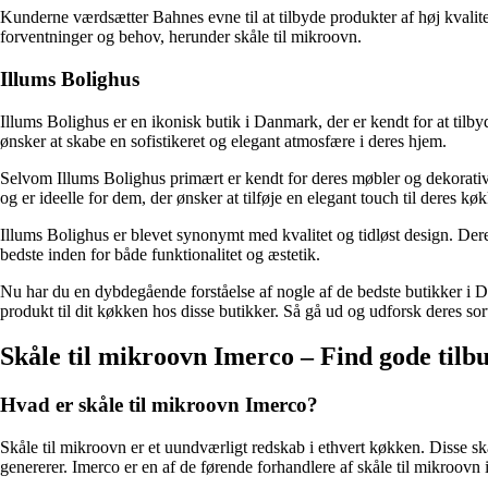
Kunderne værdsætter Bahnes evne til at tilbyde produkter af høj kvalite
forventninger og behov, herunder skåle til mikroovn.
Illums Bolighus
Illums Bolighus er en ikonisk butik i Danmark, der er kendt for at tilby
ønsker at skabe en sofistikeret og elegant atmosfære i deres hjem.
Selvom Illums Bolighus primært er kendt for deres møbler og dekorative 
og er ideelle for dem, der ønsker at tilføje en elegant touch til deres kø
Illums Bolighus er blevet synonymt med kvalitet og tidløst design. Der
bedste inden for både funktionalitet og æstetik.
Nu har du en dybdegående forståelse af nogle af de bedste butikker i Dan
produkt til dit køkken hos disse butikker. Så gå ud og udforsk deres sor
Skåle til mikroovn Imerco – Find gode tilbu
Hvad er skåle til mikroovn Imerco?
Skåle til mikroovn er et uundværligt redskab i ethvert køkken. Disse sk
genererer. Imerco er en af de førende forhandlere af skåle til mikroovn i