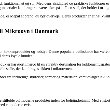
unktionalitet og stil. Med dens alsidighed og praktiske funktioner er sk
terialer kan brugerne være sikre på at få en skål, der holder i mange 
fulde, er Mepal et brand, du bør overveje. Deres produkter er af høj kva
til Mikroovn i Danmark
r køkkenprodukter og -udstyr. Denne populære butikskæde har været en 
l deres loyale kunder.
odukter har gjort Imerco til en attraktiv destination for køkkenentusias
e skåle, der kan bruges sikkert i mikroovnen.
der fra forskellige størrelser, former og materialer. Vareudvalget inkl
e stilfulde og moderne produkter inden for boligindretning. Med et stort
 med et moderne twist.