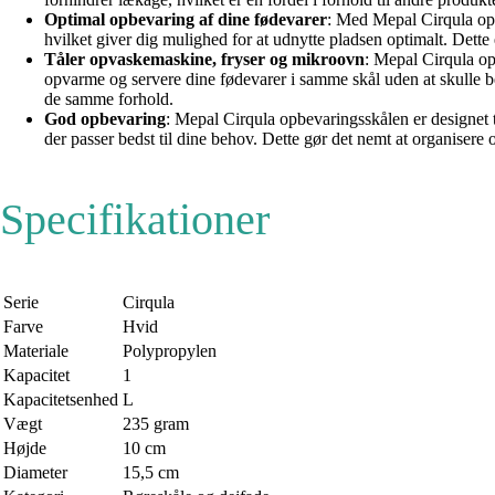
Optimal opbevaring af dine fødevarer
: Med Mepal Cirqula opb
hvilket giver dig mulighed for at udnytte pladsen optimalt. Dette 
Tåler opvaskemaskine, fryser og mikroovn
: Mepal Cirqula op
opvarme og servere dine fødevarer i samme skål uden at skulle be
de samme forhold.
God opbevaring
: Mepal Cirqula opbevaringsskålen er designet t
der passer bedst til dine behov. Dette gør det nemt at organisere
Specifikationer
Serie
Cirqula
Farve
Hvid
Materiale
Polypropylen
Kapacitet
1
Kapacitetsenhed
L
Vægt
235 gram
Højde
10 cm
Diameter
15,5 cm