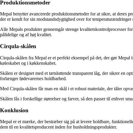
Produktionsmetoder
Mepal benytter avancerede produktionsmetoder for at sikre, at deres prod
der er kendt for sin modstandsdygtighed over for temperaturændringer 
Alle Mepals produkter gennemgår strenge kvalitetskontrolprocesser for at
pålidelige og af høj kvalitet.
Cirqula-skålen
Cirqula-skålen fra Mepal er et perfekt eksempel på det, der gør Mepal ti
køleskabet og i køkkenskabet.
Skålen er designet med et tætsluttende transparent låg, der sikrer en op
forlænger fødevarernes holdbarhed.
Med Cirqula-skålen får man en skål i et robust materiale, der tåler op
Skålen fås i forskellige størrelser og farver, så den passer til enhver 
Konklusion
Mepal er et mærke, der bestræber sig på at levere holdbare, funktione
dem til en kvalitetsproducent inden for husholdningsprodukter.