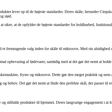
ukter lever op til de højeste standarder. Deres skåle, herunder Cirqula-s
og stød.
 sikre, at de opfylder de højeste standarder for holdbarhed, funktionali
l et fremragende valg inden for skåle til mikroovn. Med sin alsidighed og
timal opbevaring af fødevarer, samtidig med at det gør det nemt at holde
vaskemaskine, fryser og mikroovn. Dette gør den meget praktisk og nem a
smag og behov. Det gør det nemt at finde den perfekte skål, der passer ti
lle og stilfulde produkter til hjemmet. Deres langvarige engagement i 