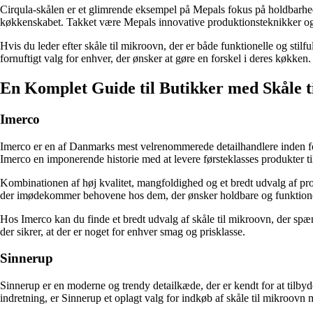
Cirqula-skålen er et glimrende eksempel på Mepals fokus på holdbarhed, f
køkkenskabet. Takket være Mepals innovative produktionsteknikker og ma
Hvis du leder efter skåle til mikroovn, der er både funktionelle og stil
fornuftigt valg for enhver, der ønsker at gøre en forskel i deres køkken.
En Komplet Guide til Butikker med Skåle 
Imerco
Imerco er en af Danmarks mest velrenommerede detailhandlere inden fo
Imerco en imponerende historie med at levere førsteklasses produkter ti
Kombinationen af ​​høj kvalitet, mangfoldighed og et bredt udvalg af pr
der imødekommer behovene hos dem, der ønsker holdbare og funktionell
Hos Imerco kan du finde et bredt udvalg af skåle til mikroovn, der spæn
der sikrer, at der er noget for enhver smag og prisklasse.
Sinnerup
Sinnerup er en moderne og trendy detailkæde, der er kendt for at tilbyd
indretning, er Sinnerup et oplagt valg for indkøb af skåle til mikroovn