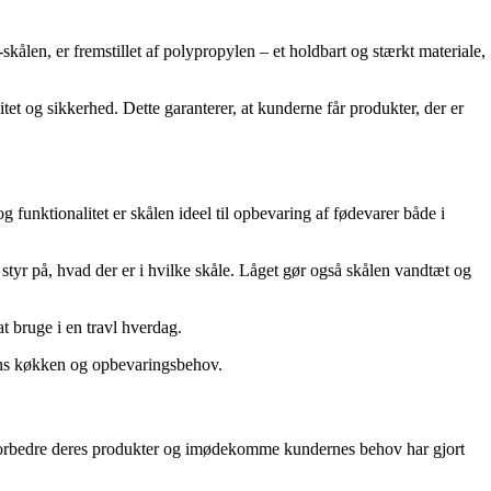
kålen, er fremstillet af polypropylen – et holdbart og stærkt materiale,
tet og sikkerhed. Dette garanterer, at kunderne får produkter, der er
 funktionalitet er skålen ideel til opbevaring af fødevarer både i
 styr på, hvad der er i hvilke skåle. Låget gør også skålen vandtæt og
t bruge i en travl hverdag.
l ens køkken og opbevaringsbehov.
at forbedre deres produkter og imødekomme kundernes behov har gjort