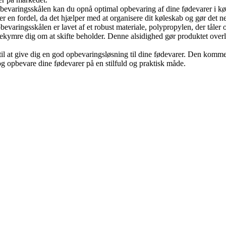
evaringsskålen kan du opnå optimal opbevaring af dine fødevarer i køle
er en fordel, da det hjælper med at organisere dit køleskab og gør det ne
bevaringsskålen er lavet af et robust materiale, polypropylen, der tåle
kymre dig om at skifte beholder. Denne alsidighed gør produktet overle
il at give dig en god opbevaringsløsning til dine fødevarer. Den kommer
 og opbevare dine fødevarer på en stilfuld og praktisk måde.