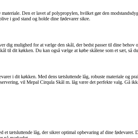
 materiale. Den er lavet af polypropylen, hvilket gør den modstandsdygt
ive i god stand og holde dine fødevarer sikre.
ver dig mulighed for at vælge den skål, der bedst passer til dine behov og
skål til dit køkken. Du kan også vælge at købe skålene som et sæt, så du 
devarer i dit køkken. Med dens tætsluttende låg, robuste materiale og pr
il servering, vil Mepal Cirqula Skål m. låg være det perfekte valg. Gå 
 et tætsluttende låg, der sikrer optimal opbevaring af dine fødevarer. D
ter på markedet.