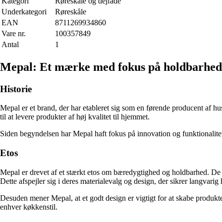
Kategori
Røreskåle og dejfade
Underkategori
Røreskåle
EAN
8711269934860
Vare nr.
100357849
Antal
1
Mepal: Et mærke med fokus på holdbarhed, f
Historie
Mepal er et brand, der har etableret sig som en førende producent af 
til at levere produkter af høj kvalitet til hjemmet.
Siden begyndelsen har Mepal haft fokus på innovation og funktionalite
Etos
Mepal er drevet af et stærkt etos om bæredygtighed og holdbarhed. De
Dette afspejler sig i deres materialevalg og design, der sikrer langvarig
Desuden mener Mepal, at et godt design er vigtigt for at skabe produkter
enhver køkkenstil.