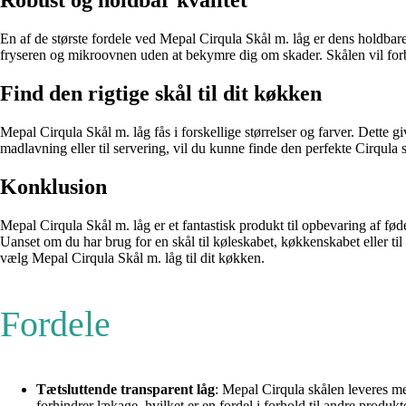
Robust og holdbar kvalitet
En af de største fordele ved Mepal Cirqula Skål m. låg er dens holdbare
fryseren og mikroovnen uden at bekymre dig om skader. Skålen vil forbl
Find den rigtige skål til dit køkken
Mepal Cirqula Skål m. låg fås i forskellige størrelser og farver. Dette gi
madlavning eller til servering, vil du kunne finde den perfekte Cirqula 
Konklusion
Mepal Cirqula Skål m. låg er et fantastisk produkt til opbevaring af fø
Uanset om du har brug for en skål til køleskabet, køkkenskabet eller t
vælg Mepal Cirqula Skål m. låg til dit køkken.
Fordele
Tætsluttende transparent låg
: Mepal Cirqula skålen leveres med
forhindrer lækage, hvilket er en fordel i forhold til andre produk