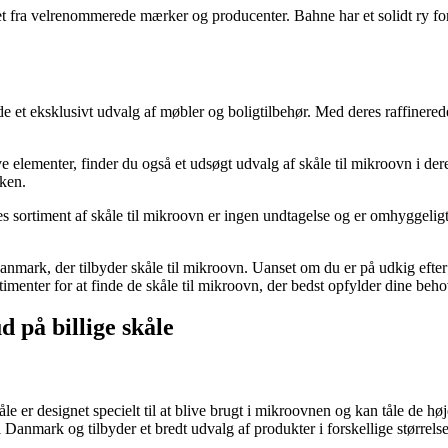
t fra velrenommerede mærker og producenter. Bahne har et solidt ry for 
de et eksklusivt udvalg af møbler og boligtilbehør. Med deres raffinered
elementer, finder du også et udsøgt udvalg af skåle til mikroovn i deres
kken.
es sortiment af skåle til mikroovn er ingen undtagelse og er omhyggelig
mark, der tilbyder skåle til mikroovn. Uanset om du er på udkig efter ho
timenter for at finde de skåle til mikroovn, der bedst opfylder dine beh
d på billige skåle
åle er designet specielt til at blive brugt i mikroovnen og kan tåle de
 Danmark og tilbyder et bredt udvalg af produkter i forskellige størrelse