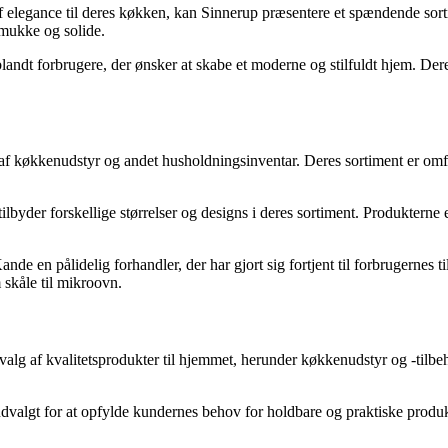
 af elegance til deres køkken, kan Sinnerup præsentere et spændende sorti
smukke og solide.
ndt forbrugere, der ønsker at skabe et moderne og stilfuldt hjem. Deres
g af køkkenudstyr og andet husholdningsinventar. Deres sortiment er omf
tilbyder forskellige størrelser og designs i deres sortiment. Produkter
en pålidelig forhandler, der har gjort sig fortjent til forbrugernes ti
 skåle til mikroovn.
udvalg af kvalitetsprodukter til hjemmet, herunder køkkenudstyr og -tilbe
dvalgt for at opfylde kundernes behov for holdbare og praktiske produkte