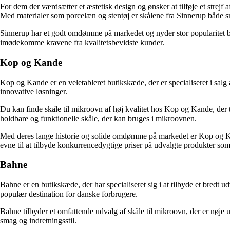
For dem der værdsætter et æstetisk design og ønsker at tilføje et strejf
Med materialer som porcelæn og stentøj er skålene fra Sinnerup både 
Sinnerup har et godt omdømme på markedet og nyder stor popularitet bla
imødekomme kravene fra kvalitetsbevidste kunder.
Kop og Kande
Kop og Kande er en veletableret butikskæde, der er specialiseret i sal
innovative løsninger.
Du kan finde skåle til mikroovn af høj kvalitet hos Kop og Kande, der 
holdbare og funktionelle skåle, der kan bruges i mikroovnen.
Med deres lange historie og solide omdømme på markedet er Kop og Kande 
evne til at tilbyde konkurrencedygtige priser på udvalgte produkter som
Bahne
Bahne er en butikskæde, der har specialiseret sig i at tilbyde et bredt 
populær destination for danske forbrugere.
Bahne tilbyder et omfattende udvalg af skåle til mikroovn, der er nøje u
smag og indretningsstil.