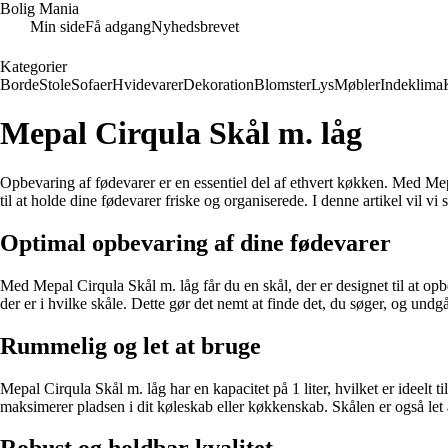
Bolig Mania
Min side
Få adgang
Nyhedsbrevet
Kategorier
Borde
Stole
Sofaer
Hvidevarer
Dekoration
Blomster
Lys
Møbler
Indeklima
Mepal Cirqula Skål m. låg
Opbevaring af fødevarer er en essentiel del af ethvert køkken. Med Mepa
til at holde dine fødevarer friske og organiserede. I denne artikel vil 
Optimal opbevaring af dine fødevarer
Med Mepal Cirqula Skål m. låg får du en skål, der er designet til at op
der er i hvilke skåle. Dette gør det nemt at finde det, du søger, og undgå
Rummelig og let at bruge
Mepal Cirqula Skål m. låg har en kapacitet på 1 liter, hvilket er ideelt
maksimerer pladsen i dit køleskab eller køkkenskab. Skålen er også let