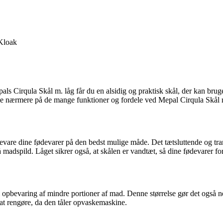
Kloak
ls Cirqula Skål m. låg får du en alsidig og praktisk skål, der kan brug
vi se nærmere på de mange funktioner og fordele ved Mepal Cirqula Skål m
bevare dine fødevarer på den bedst mulige måde. Det tætsluttende og tran
 madspild. Låget sikrer også, at skålen er vandtæt, så dine fødevarer forb
 til opbevaring af mindre portioner af mad. Denne størrelse gør det også 
 at rengøre, da den tåler opvaskemaskine.