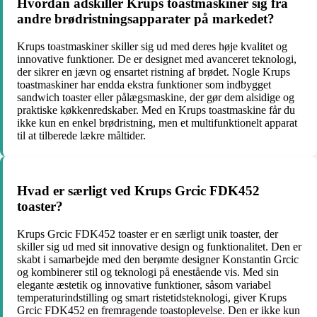
Hvordan adskiller Krups toastmaskiner sig fra
andre brødristningsapparater på markedet?
Krups toastmaskiner skiller sig ud med deres høje kvalitet og
innovative funktioner. De er designet med avanceret teknologi,
der sikrer en jævn og ensartet ristning af brødet. Nogle Krups
toastmaskiner har endda ekstra funktioner som indbygget
sandwich toaster eller pålægsmaskine, der gør dem alsidige og
praktiske køkkenredskaber. Med en Krups toastmaskine får du
ikke kun en enkel brødristning, men et multifunktionelt apparat
til at tilberede lækre måltider.
Hvad er særligt ved Krups Grcic FDK452
toaster?
Krups Grcic FDK452 toaster er en særligt unik toaster, der
skiller sig ud med sit innovative design og funktionalitet. Den er
skabt i samarbejde med den berømte designer Konstantin Grcic
og kombinerer stil og teknologi på enestående vis. Med sin
elegante æstetik og innovative funktioner, såsom variabel
temperaturindstilling og smart ristetidsteknologi, giver Krups
Grcic FDK452 en fremragende toastoplevelse. Den er ikke kun