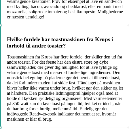
velsmagende kreationer. Prøv for eksempel at lave en sandwich
med kylling, bacon, avocado og cheddarost, eller en panini med
mozzarella, soltørrede tomater og basilikumpesto. Mulighederne
er næsten uendelige!
Hvilke fordele har toastmaskinen fra Krups i
forhold til andre toaster?
Toastmaskinen fra Krups har flere fordele, der skiller den ud fra
andre toaster. For det første har den ekstra store og dybe
sandwichplader, der giver dig mulighed for at lave fyldige og
velsmagende toast med masser af forskellige ingredienser. Den
nonstick belægning på pladerne gør det nemt at tilberede toast,
da det forhindrer maden i at sidde fast. Håndtaget på maskinen
bliver heller ikke varmt under brug, hvilket gør den sikker og let
at håndtere. Den praktiske ledningsoprul hjælper også med at
holde dit køkken ryddeligt og organiseret. Med varmeelementer
på 850 watt kan du lave toast på ingen tid, hvilket er ideelt, når
du har brug for et hurtigt mellemmåltid. Endelig gør den
indbyggede Ready-to-cook indikator det nemt at se, hvornår
maskinen er klar til brug.