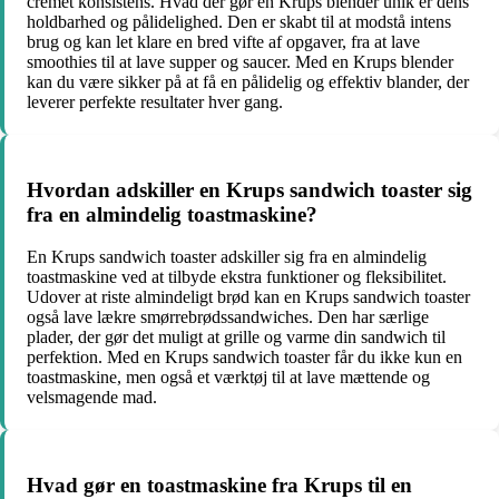
cremet konsistens. Hvad der gør en Krups blender unik er dens
holdbarhed og pålidelighed. Den er skabt til at modstå intens
brug og kan let klare en bred vifte af opgaver, fra at lave
smoothies til at lave supper og saucer. Med en Krups blender
kan du være sikker på at få en pålidelig og effektiv blander, der
leverer perfekte resultater hver gang.
Hvordan adskiller en Krups sandwich toaster sig
fra en almindelig toastmaskine?
En Krups sandwich toaster adskiller sig fra en almindelig
toastmaskine ved at tilbyde ekstra funktioner og fleksibilitet.
Udover at riste almindeligt brød kan en Krups sandwich toaster
også lave lækre smørrebrødssandwiches. Den har særlige
plader, der gør det muligt at grille og varme din sandwich til
perfektion. Med en Krups sandwich toaster får du ikke kun en
toastmaskine, men også et værktøj til at lave mættende og
velsmagende mad.
Hvad gør en toastmaskine fra Krups til en