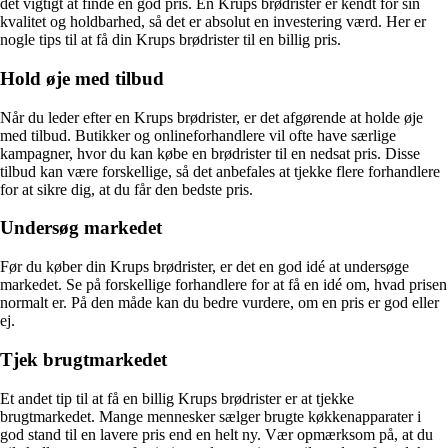
det vigtigt at finde en god pris. En Krups brødrister er kendt for sin
kvalitet og holdbarhed, så det er absolut en investering værd. Her er
nogle tips til at få din Krups brødrister til en billig pris.
Hold øje med tilbud
Når du leder efter en Krups brødrister, er det afgørende at holde øje
med tilbud. Butikker og onlineforhandlere vil ofte have særlige
kampagner, hvor du kan købe en brødrister til en nedsat pris. Disse
tilbud kan være forskellige, så det anbefales at tjekke flere forhandlere
for at sikre dig, at du får den bedste pris.
Undersøg markedet
Før du køber din Krups brødrister, er det en god idé at undersøge
markedet. Se på forskellige forhandlere for at få en idé om, hvad prisen
normalt er. På den måde kan du bedre vurdere, om en pris er god eller
ej.
Tjek brugtmarkedet
Et andet tip til at få en billig Krups brødrister er at tjekke
brugtmarkedet. Mange mennesker sælger brugte køkkenapparater i
god stand til en lavere pris end en helt ny. Vær opmærksom på, at du