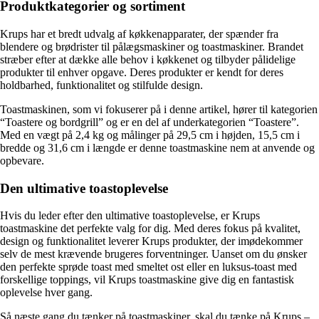
Produktkategorier og sortiment
Krups har et bredt udvalg af køkkenapparater, der spænder fra
blendere og brødrister til pålægsmaskiner og toastmaskiner. Brandet
stræber efter at dække alle behov i køkkenet og tilbyder pålidelige
produkter til enhver opgave. Deres produkter er kendt for deres
holdbarhed, funktionalitet og stilfulde design.
Toastmaskinen, som vi fokuserer på i denne artikel, hører til kategorien
“Toastere og bordgrill” og er en del af underkategorien “Toastere”.
Med en vægt på 2,4 kg og målinger på 29,5 cm i højden, 15,5 cm i
bredde og 31,6 cm i længde er denne toastmaskine nem at anvende og
opbevare.
Den ultimative toastoplevelse
Hvis du leder efter den ultimative toastoplevelse, er Krups
toastmaskine det perfekte valg for dig. Med deres fokus på kvalitet,
design og funktionalitet leverer Krups produkter, der imødekommer
selv de mest krævende brugeres forventninger. Uanset om du ønsker
den perfekte sprøde toast med smeltet ost eller en luksus-toast med
forskellige toppings, vil Krups toastmaskine give dig en fantastisk
oplevelse hver gang.
Så næste gang du tænker på toastmaskiner, skal du tænke på Krups –