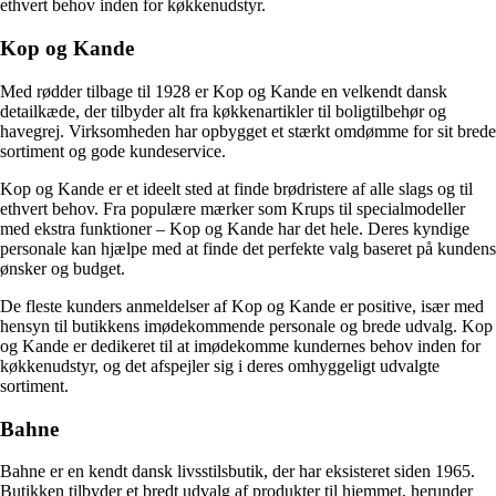
ethvert behov inden for køkkenudstyr.
Kop og Kande
Med rødder tilbage til 1928 er Kop og Kande en velkendt dansk
detailkæde, der tilbyder alt fra køkkenartikler til boligtilbehør og
havegrej. Virksomheden har opbygget et stærkt omdømme for sit brede
sortiment og gode kundeservice.
Kop og Kande er et ideelt sted at finde brødristere af alle slags og til
ethvert behov. Fra populære mærker som Krups til specialmodeller
med ekstra funktioner – Kop og Kande har det hele. Deres kyndige
personale kan hjælpe med at finde det perfekte valg baseret på kundens
ønsker og budget.
De fleste kunders anmeldelser af Kop og Kande er positive, især med
hensyn til butikkens imødekommende personale og brede udvalg. Kop
og Kande er dedikeret til at imødekomme kundernes behov inden for
køkkenudstyr, og det afspejler sig i deres omhyggeligt udvalgte
sortiment.
Bahne
Bahne er en kendt dansk livsstilsbutik, der har eksisteret siden 1965.
Butikken tilbyder et bredt udvalg af produkter til hjemmet, herunder