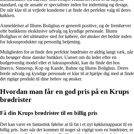
standard, og de ansatte er specialister inden for indretning og design.
De står klar til at vejlede kunderne i at finde det perfekte valg til deres
køkken.
Anmeldelser af Illums Bolighus er generelt positive, og de fremhæver
ofte butikkens eksklusive udvalg og kyndige personale. Illums
Bolighus er det ultimative sted for købere, der ønsker det bedste inden
for luksusprodukter og personlig betjening.
Muligheden for at finde den perfekte brødrister er aldrig langt væk, når
du besøger disse danske butikker. Uanset om du leder efter en
budgetvenlig model eller et luksusprodukt, kan du finde det hos
Imerco, Sinnerup, Kop og Kande, Bahne og Illums Bolighus. Deres
brede udvalg og kyndige personale er klar til at hjælpe dig med at finde
det rigtige produkt til dine behov og ønsker.
Hvordan man får en god pris på en Krups
brødrister
Få din Krups brødrister til en billig pris
Det kan være en fantastisk følelse at få fat i et nyt køkkenapparat til en
billig pris. Især når det kommer til noget så vigtigt som en brødrister, er