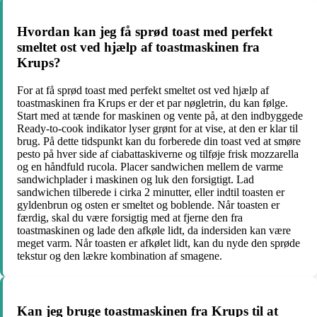
Hvordan kan jeg få sprød toast med perfekt
smeltet ost ved hjælp af toastmaskinen fra
Krups?
For at få sprød toast med perfekt smeltet ost ved hjælp af
toastmaskinen fra Krups er der et par nøgletrin, du kan følge.
Start med at tænde for maskinen og vente på, at den indbyggede
Ready-to-cook indikator lyser grønt for at vise, at den er klar til
brug. På dette tidspunkt kan du forberede din toast ved at smøre
pesto på hver side af ciabattaskiverne og tilføje frisk mozzarella
og en håndfuld rucola. Placer sandwichen mellem de varme
sandwichplader i maskinen og luk den forsigtigt. Lad
sandwichen tilberede i cirka 2 minutter, eller indtil toasten er
gyldenbrun og osten er smeltet og boblende. Når toasten er
færdig, skal du være forsigtig med at fjerne den fra
toastmaskinen og lade den afkøle lidt, da indersiden kan være
meget varm. Når toasten er afkølet lidt, kan du nyde den sprøde
tekstur og den lækre kombination af smagene.
Kan jeg bruge toastmaskinen fra Krups til at