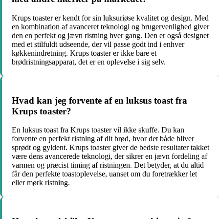
Krups toaster er kendt for sin luksuriøse kvalitet og design. Med
en kombination af avanceret teknologi og brugervenlighed giver
den en perfekt og jævn ristning hver gang. Den er også designet
med et stilfuldt udseende, der vil passe godt ind i enhver
køkkenindretning. Krups toaster er ikke bare et
brødristningsapparat, det er en oplevelse i sig selv.
Hvad kan jeg forvente af en luksus toast fra
Krups toaster?
En luksus toast fra Krups toaster vil ikke skuffe. Du kan
forvente en perfekt ristning af dit brød, hvor det både bliver
sprødt og gyldent. Krups toaster giver de bedste resultater takket
være dens avancerede teknologi, der sikrer en jævn fordeling af
varmen og præcist timing af ristningen. Det betyder, at du altid
får den perfekte toastoplevelse, uanset om du foretrækker let
eller mørk ristning.