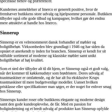
specifikke behov og præferencer.
Kundernes anmeldelser af Imerco er generelt positive, hvor de
fremhæver butikkens store udvalg og hjælpsomme personale. Butikken
tilbyder også ofte gode tilbud og kampagner, hvilket gør det endnu
mere attraktivt at handle hos Imerco.
Sinnerup
Sinnerup er en velrenommeret dansk forhandler af møbler og
boligtilbehør. Virksomheden blev grundlagt i 1946 og har siden da
opnået et anerkendt ry inden for branchen. Sinnerup er kendt for sit
stilfulde sortiment af moderne og klassiske møbler samt unikt
boligtilbehør af høj kvalitet.
Som et sted der tilbyder alt til dit hjem, er Sinnerup også et godt valg,
når det kommer til køkkenudstyr som brødristere. Deres udvalg af
toastmaskiner er omfattende, og de har alt fra eksklusive Krups
toastmaskiner til mere budgetvenlige modeller. Uanset hvilken
prisklasse eller specifikationer man søger, er der noget for enhver smag
hos Sinnerup.
Sinnerups kunder roser ofte butikkens elegante og moderne design
samt den gode kundeoplevelse, de får. Med en passion for
boligindretning og et bredt udvalg af produkter kan Sinnerup opfylde