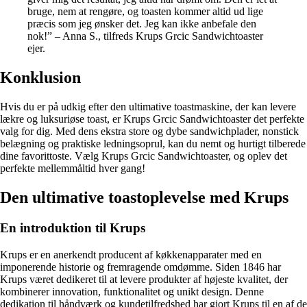
bruge, nem at rengøre, og toasten kommer altid ud lige
præcis som jeg ønsker det. Jeg kan ikke anbefale den
nok!” – Anna S., tilfreds Krups Grcic Sandwichtoaster
ejer.
Konklusion
Hvis du er på udkig efter den ultimative toastmaskine, der kan levere
lækre og luksuriøse toast, er Krups Grcic Sandwichtoaster det perfekte
valg for dig. Med dens ekstra store og dybe sandwichplader, nonstick
belægning og praktiske ledningsoprul, kan du nemt og hurtigt tilberede
dine favorittoste. Vælg Krups Grcic Sandwichtoaster, og oplev det
perfekte mellemmåltid hver gang!
Den ultimative toastoplevelse med Krups
En introduktion til Krups
Krups er en anerkendt producent af køkkenapparater med en
imponerende historie og fremragende omdømme. Siden 1846 har
Krups været dedikeret til at levere produkter af højeste kvalitet, der
kombinerer innovation, funktionalitet og unikt design. Denne
dedikation til håndværk og kundetilfredshed har gjort Krups til en af de