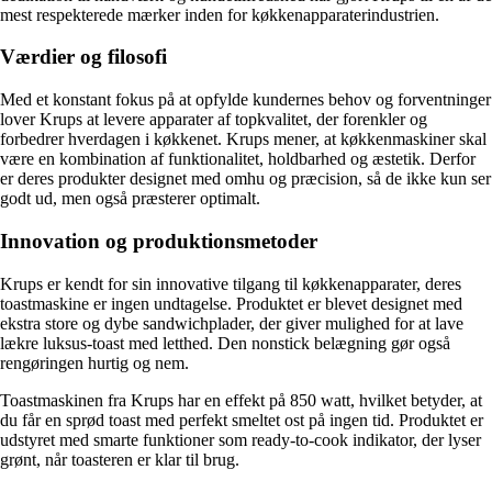
mest respekterede mærker inden for køkkenapparaterindustrien.
Værdier og filosofi
Med et konstant fokus på at opfylde kundernes behov og forventninger
lover Krups at levere apparater af topkvalitet, der forenkler og
forbedrer hverdagen i køkkenet. Krups mener, at køkkenmaskiner skal
være en kombination af funktionalitet, holdbarhed og æstetik. Derfor
er deres produkter designet med omhu og præcision, så de ikke kun ser
godt ud, men også præsterer optimalt.
Innovation og produktionsmetoder
Krups er kendt for sin innovative tilgang til køkkenapparater, deres
toastmaskine er ingen undtagelse. Produktet er blevet designet med
ekstra store og dybe sandwichplader, der giver mulighed for at lave
lækre luksus-toast med letthed. Den nonstick belægning gør også
rengøringen hurtig og nem.
Toastmaskinen fra Krups har en effekt på 850 watt, hvilket betyder, at
du får en sprød toast med perfekt smeltet ost på ingen tid. Produktet er
udstyret med smarte funktioner som ready-to-cook indikator, der lyser
grønt, når toasteren er klar til brug.