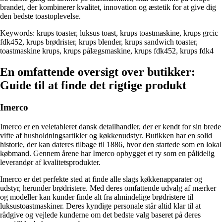
brandet, der kombinerer kvalitet, innovation og æstetik for at give dig
den bedste toastoplevelse.
Keywords: krups toaster, luksus toast, krups toastmaskine, krups grcic
fdk452, krups brødrister, krups blender, krups sandwich toaster,
toastmaskine krups, krups pålægsmaskine, krups fdk452, krups fdk4
En omfattende oversigt over butikker:
Guide til at finde det rigtige produkt
Imerco
Imerco er en veletableret dansk detailhandler, der er kendt for sin brede
vifte af husholdningsartikler og køkkenudstyr. Butikken har en solid
historie, der kan dateres tilbage til 1886, hvor den startede som en lokal
købmand. Gennem årene har Imerco opbygget et ry som en pålidelig
leverandør af kvalitetsprodukter.
Imerco er det perfekte sted at finde alle slags køkkenapparater og
udstyr, herunder brødristere. Med deres omfattende udvalg af mærker
og modeller kan kunder finde alt fra almindelige brødristere til
luksustoastmaskiner. Deres kyndige personale står altid klar til at
rådgive og vejlede kunderne om det bedste valg baseret på deres