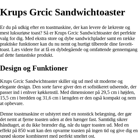
Krups Grcic Sandwichtoaster
Er du på udkig efter en toastmaskine, der kan levere de lækreste og
mest luksuriøse toast? Så er Krups Grcic Sandwichtoaster det perfekte
valg for dig. Med ekstra store og dybe sandwichplader samt en række
praktiske funktioner kan du nu nemt og hurtigt tilberede dine favorit-
toast. Læs videre for at få en dybdegående og omfattende gennemgang
af dette fantastiske produkt.
Design og Funktioner
Krups Grcic Sandwichtoaster skiller sig ud med sit moderne og
elegante design. Den sorte farve giver den et sofistikeret udseende, der
passer ind i enhver køkkenstil. Med dimensioner på 29,5 cm i højden,
15,5 cm i bredden og 31,6 cm i længden er den også kompakt og nem
at opbevare.
Denne toastmaskine er udstyret med en nonstick belægning, der gør
det nemt at fjerne toasten uden at den hænger fast. Samtidig sikrer
håndtaget, at du ikke brænder dig, når du tager toasten ud. Med en
effekt på 850 watt kan den opvarme toasten på ingen tid og give dig en
sprød skorpe kombineret med perfekt smeltet ost.