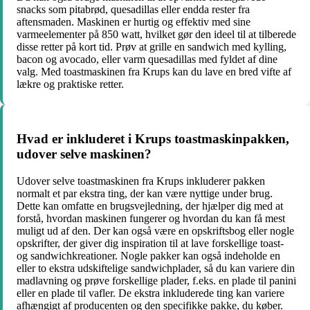
snacks som pitabrød, quesadillas eller endda rester fra
aftensmaden. Maskinen er hurtig og effektiv med sine
varmeelementer på 850 watt, hvilket gør den ideel til at tilberede
disse retter på kort tid. Prøv at grille en sandwich med kylling,
bacon og avocado, eller varm quesadillas med fyldet af dine
valg. Med toastmaskinen fra Krups kan du lave en bred vifte af
lækre og praktiske retter.
Hvad er inkluderet i Krups toastmaskinpakken,
udover selve maskinen?
Udover selve toastmaskinen fra Krups inkluderer pakken
normalt et par ekstra ting, der kan være nyttige under brug.
Dette kan omfatte en brugsvejledning, der hjælper dig med at
forstå, hvordan maskinen fungerer og hvordan du kan få mest
muligt ud af den. Der kan også være en opskriftsbog eller nogle
opskrifter, der giver dig inspiration til at lave forskellige toast-
og sandwichkreationer. Nogle pakker kan også indeholde en
eller to ekstra udskiftelige sandwichplader, så du kan variere din
madlavning og prøve forskellige plader, f.eks. en plade til panini
eller en plade til vafler. De ekstra inkluderede ting kan variere
afhængigt af producenten og den specifikke pakke, du køber.