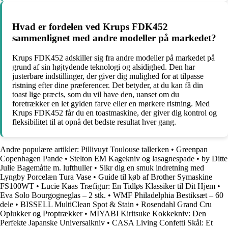
Hvad er fordelen ved Krups FDK452
sammenlignet med andre modeller på markedet?
Krups FDK452 adskiller sig fra andre modeller på markedet på
grund af sin højtydende teknologi og alsidighed. Den har
justerbare indstillinger, der giver dig mulighed for at tilpasse
ristning efter dine præferencer. Det betyder, at du kan få din
toast lige præcis, som du vil have den, uanset om du
foretrækker en let gylden farve eller en mørkere ristning. Med
Krups FDK452 får du en toastmaskine, der giver dig kontrol og
fleksibilitet til at opnå det bedste resultat hver gang.
Andre populære artikler:
Pillivuyt Toulouse tallerken
•
Greenpan
Copenhagen Pande
•
Stelton EM Kagekniv og lasagnespade
•
by Ditte
Julie Bagemåtte m. lufthuller
•
Sikr dig en smuk indretning med
Lyngby Porcelæn Tura Vase
•
Guide til køb af Brother Symaskine
FS100WT
•
Lucie Kaas Træfigur: En Tidløs Klassiker til Dit Hjem
•
Eva Solo Bourgogneglas – 2 stk.
•
WMF Philadelphia Bestiksæt – 60
dele
•
BISSELL MultiClean Spot & Stain
•
Rosendahl Grand Cru
Oplukker og Proptrækker
•
MIYABI Kiritsuke Kokkekniv: Den
Perfekte Japanske Universalkniv
•
CASA Living Confetti Skål: Et