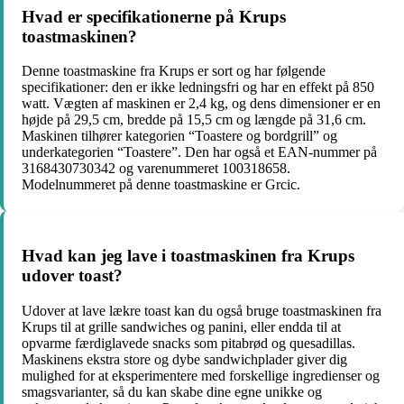
Hvad er specifikationerne på Krups
toastmaskinen?
Denne toastmaskine fra Krups er sort og har følgende
specifikationer: den er ikke ledningsfri og har en effekt på 850
watt. Vægten af maskinen er 2,4 kg, og dens dimensioner er en
højde på 29,5 cm, bredde på 15,5 cm og længde på 31,6 cm.
Maskinen tilhører kategorien “Toastere og bordgrill” og
underkategorien “Toastere”. Den har også et EAN-nummer på
3168430730342 og varenummeret 100318658.
Modelnummeret på denne toastmaskine er Grcic.
Hvad kan jeg lave i toastmaskinen fra Krups
udover toast?
Udover at lave lækre toast kan du også bruge toastmaskinen fra
Krups til at grille sandwiches og panini, eller endda til at
opvarme færdiglavede snacks som pitabrød og quesadillas.
Maskinens ekstra store og dybe sandwichplader giver dig
mulighed for at eksperimentere med forskellige ingredienser og
smagsvarianter, så du kan skabe dine egne unikke og