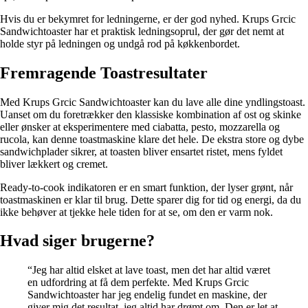
Hvis du er bekymret for ledningerne, er der god nyhed. Krups Grcic
Sandwichtoaster har et praktisk ledningsoprul, der gør det nemt at
holde styr på ledningen og undgå rod på køkkenbordet.
Fremragende Toastresultater
Med Krups Grcic Sandwichtoaster kan du lave alle dine yndlingstoast.
Uanset om du foretrækker den klassiske kombination af ost og skinke
eller ønsker at eksperimentere med ciabatta, pesto, mozzarella og
rucola, kan denne toastmaskine klare det hele. De ekstra store og dybe
sandwichplader sikrer, at toasten bliver ensartet ristet, mens fyldet
bliver lækkert og cremet.
Ready-to-cook indikatoren er en smart funktion, der lyser grønt, når
toastmaskinen er klar til brug. Dette sparer dig for tid og energi, da du
ikke behøver at tjekke hele tiden for at se, om den er varm nok.
Hvad siger brugerne?
“Jeg har altid elsket at lave toast, men det har altid været
en udfordring at få dem perfekte. Med Krups Grcic
Sandwichtoaster har jeg endelig fundet en maskine, der
giver mig det resultat, jeg altid har drømt om. Den er let at