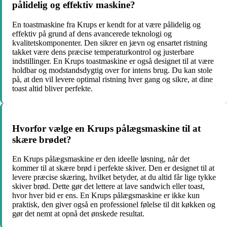
pålidelig og effektiv maskine?
En toastmaskine fra Krups er kendt for at være pålidelig og
effektiv på grund af dens avancerede teknologi og
kvalitetskomponenter. Den sikrer en jævn og ensartet ristning
takket være dens præcise temperaturkontrol og justerbare
indstillinger. En Krups toastmaskine er også designet til at være
holdbar og modstandsdygtig over for intens brug. Du kan stole
på, at den vil levere optimal ristning hver gang og sikre, at dine
toast altid bliver perfekte.
Hvorfor vælge en Krups pålægsmaskine til at
skære brødet?
En Krups pålægsmaskine er den ideelle løsning, når det
kommer til at skære brød i perfekte skiver. Den er designet til at
levere præcise skæring, hvilket betyder, at du altid får lige tykke
skiver brød. Dette gør det lettere at lave sandwich eller toast,
hvor hver bid er ens. En Krups pålægsmaskine er ikke kun
praktisk, den giver også en professionel følelse til dit køkken og
gør det nemt at opnå det ønskede resultat.