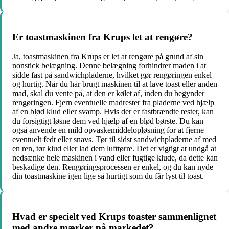
Er toastmaskinen fra Krups let at rengøre?
Ja, toastmaskinen fra Krups er let at rengøre på grund af sin
nonstick belægning. Denne belægning forhindrer maden i at
sidde fast på sandwichpladerne, hvilket gør rengøringen enkel
og hurtig. Når du har brugt maskinen til at lave toast eller anden
mad, skal du vente på, at den er kølet af, inden du begynder
rengøringen. Fjern eventuelle madrester fra pladerne ved hjælp
af en blød klud eller svamp. Hvis der er fastbrændte rester, kan
du forsigtigt løsne dem ved hjælp af en blød børste. Du kan
også anvende en mild opvaskemiddelopløsning for at fjerne
eventuelt fedt eller snavs. Tør til sidst sandwichpladerne af med
en ren, tør klud eller lad dem lufttørre. Det er vigtigt at undgå at
nedsænke hele maskinen i vand eller fugtige klude, da dette kan
beskadige den. Rengøringsprocessen er enkel, og du kan nyde
din toastmaskine igen lige så hurtigt som du får lyst til toast.
Hvad er specielt ved Krups toaster sammenlignet
med andre mærker på markedet?