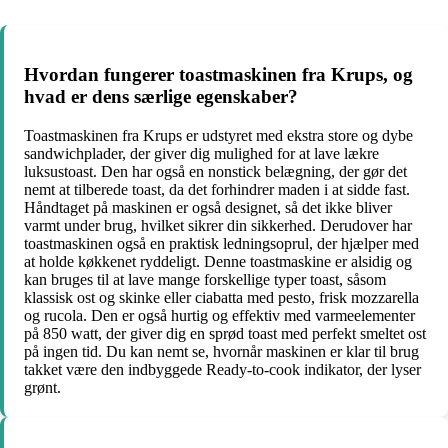
Hvordan fungerer toastmaskinen fra Krups, og
hvad er dens særlige egenskaber?
Toastmaskinen fra Krups er udstyret med ekstra store og dybe
sandwichplader, der giver dig mulighed for at lave lækre
luksustoast. Den har også en nonstick belægning, der gør det
nemt at tilberede toast, da det forhindrer maden i at sidde fast.
Håndtaget på maskinen er også designet, så det ikke bliver
varmt under brug, hvilket sikrer din sikkerhed. Derudover har
toastmaskinen også en praktisk ledningsoprul, der hjælper med
at holde køkkenet ryddeligt. Denne toastmaskine er alsidig og
kan bruges til at lave mange forskellige typer toast, såsom
klassisk ost og skinke eller ciabatta med pesto, frisk mozzarella
og rucola. Den er også hurtig og effektiv med varmeelementer
på 850 watt, der giver dig en sprød toast med perfekt smeltet ost
på ingen tid. Du kan nemt se, hvornår maskinen er klar til brug
takket være den indbyggede Ready-to-cook indikator, der lyser
grønt.