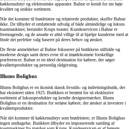
køkkenudstyr og elektroniske apparater. Bahne er kendt for sin høje
kvalitet og unikke sortiment.
Når det kommer til brødristere og relaterede produkter, skuffer Bahne
ikke. De tilbyder et omfattende udvalg af både almindelige og luksus
toastmaskiner, herunder Krups toaster. Kundeservicen i Bahne er
fremragende, og de ansatte er altid villige til at hjælpe kunderne med at
finde det perfekte valg baseret på deres behov og ønsker.
De fleste anmeldelser af Bahne fokuserer på butikkens stilfulde og
moderne design samt deres evne til at imødekomme forskellige
præferencer. Bahne er en ideel destination for købere, der søger
kvalitetsprodukter og personlig rådgivning.
Illums Bolighus
Illums Bolighus er en ikonisk dansk livsstils- og indretningsbutik, der
har eksisteret siden 1925. Butikken er berømt for sit eksklusive
sortiment af luksusprodukter og kendte designermærker. Illums
Bolighus er en destination for seriøse købere, der ønsker at investere i
kvalitetsprodukter.
Når det kommer til køkkenudstyr som brødristere, er Illums Bolighus
ingen undtagelse. Butikken tilbyder en imponerende samling af
toastmaskiner fra mærker som Krups. Kundeservicen er af højeste