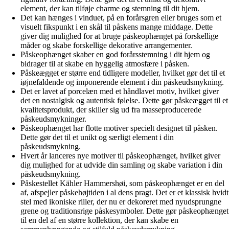
element, der kan tilføje charme og stemning til dit hjem.
Det kan hænges i vinduet, på en forårsgren eller bruges som et
visuelt fikspunkt i en skål til påskens mange middage. Dette
giver dig mulighed for at bruge påskeophænget på forskellige
måder og skabe forskellige dekorative arrangementer.
Påskeophænget skaber en god forårsstemning i dit hjem og
bidrager til at skabe en hyggelig atmosfære i påsken.
Påskeægget er større end tidligere modeller, hvilket gør det til et
iøjnefaldende og imponerende element i din påskeudsmykning.
Det er lavet af porcelæn med et håndlavet motiv, hvilket giver
det en nostalgisk og autentisk følelse. Dette gør påskeægget til et
kvalitetsprodukt, der skiller sig ud fra masseproducerede
påskeudsmykninger.
Påskeophænget har flotte motiver specielt designet til påsken.
Dette gør det til et unikt og særligt element i din
påskeudsmykning.
Hvert år lanceres nye motiver til påskeophænget, hvilket giver
dig mulighed for at udvide din samling og skabe variation i din
påskeudsmykning.
Påskestellet Kähler Hammershøi, som påskeophænget er en del
af, afspejler påskehøjtiden i al dens pragt. Det er et klassisk hvidt
stel med ikoniske riller, der nu er dekoreret med nyudsprungne
grene og traditionsrige påskesymboler. Dette gør påskeophænget
til en del af en større kollektion, der kan skabe en