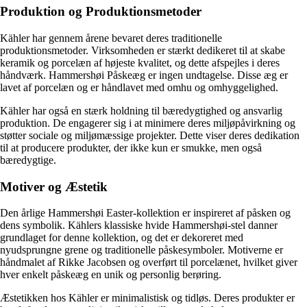
Produktion og Produktionsmetoder
Kähler har gennem årene bevaret deres traditionelle
produktionsmetoder. Virksomheden er stærkt dedikeret til at skabe
keramik og porcelæn af højeste kvalitet, og dette afspejles i deres
håndværk. Hammershøi Påskeæg er ingen undtagelse. Disse æg er
lavet af porcelæn og er håndlavet med omhu og omhyggelighed.
Kähler har også en stærk holdning til bæredygtighed og ansvarlig
produktion. De engagerer sig i at minimere deres miljøpåvirkning og
støtter sociale og miljømæssige projekter. Dette viser deres dedikation
til at producere produkter, der ikke kun er smukke, men også
bæredygtige.
Motiver og Æstetik
Den årlige Hammershøi Easter-kollektion er inspireret af påsken og
dens symbolik. Kählers klassiske hvide Hammershøi-stel danner
grundlaget for denne kollektion, og det er dekoreret med
nyudsprungne grene og traditionelle påskesymboler. Motiverne er
håndmalet af Rikke Jacobsen og overført til porcelænet, hvilket giver
hver enkelt påskeæg en unik og personlig berøring.
Æstetikken hos Kähler er minimalistisk og tidløs. Deres produkter er