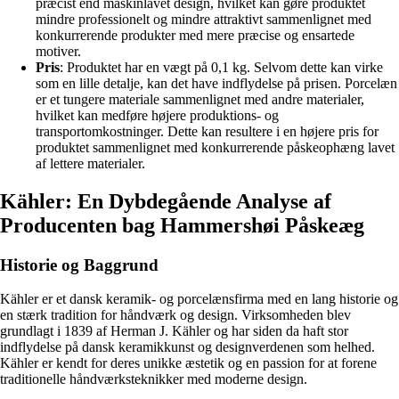
præcist end maskinlavet design, hvilket kan gøre produktet
mindre professionelt og mindre attraktivt sammenlignet med
konkurrerende produkter med mere præcise og ensartede
motiver.
Pris
: Produktet har en vægt på 0,1 kg. Selvom dette kan virke
som en lille detalje, kan det have indflydelse på prisen. Porcelæn
er et tungere materiale sammenlignet med andre materialer,
hvilket kan medføre højere produktions- og
transportomkostninger. Dette kan resultere i en højere pris for
produktet sammenlignet med konkurrerende påskeophæng lavet
af lettere materialer.
Kähler: En Dybdegående Analyse af
Producenten bag Hammershøi Påskeæg
Historie og Baggrund
Kähler er et dansk keramik- og porcelænsfirma med en lang historie og
en stærk tradition for håndværk og design. Virksomheden blev
grundlagt i 1839 af Herman J. Kähler og har siden da haft stor
indflydelse på dansk keramikkunst og designverdenen som helhed.
Kähler er kendt for deres unikke æstetik og en passion for at forene
traditionelle håndværksteknikker med moderne design.