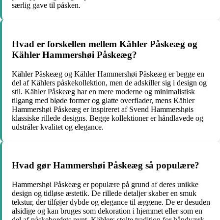
særlig gave til påsken.
Hvad er forskellen mellem Kähler Påskeæg og
Kähler Hammershøi Påskeæg?
Kähler Påskeæg og Kähler Hammershøi Påskeæg er begge en
del af Kählers påskekollektion, men de adskiller sig i design og
stil. Kähler Påskeæg har en mere moderne og minimalistisk
tilgang med bløde former og glatte overflader, mens Kähler
Hammershøi Påskeæg er inspireret af Svend Hammershøis
klassiske rillede designs. Begge kollektioner er håndlavede og
udstråler kvalitet og elegance.
Hvad gør Hammershøi Påskeæg så populære?
Hammershøi Påskeæg er populære på grund af deres unikke
design og tidløse æstetik. De rillede detaljer skaber en smuk
tekstur, der tilføjer dybde og elegance til æggene. De er desuden
alsidige og kan bruges som dekoration i hjemmet eller som en
del af påskebordets pynt. Kählers stolte tradition for håndværk