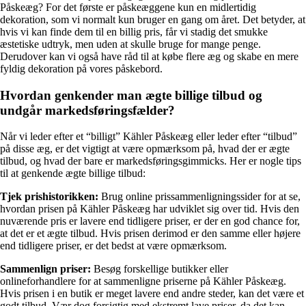
Påskeæg? For det første er påskeæggene kun en midlertidig
dekoration, som vi normalt kun bruger en gang om året. Det betyder, at
hvis vi kan finde dem til en billig pris, får vi stadig det smukke
æstetiske udtryk, men uden at skulle bruge for mange penge.
Derudover kan vi også have råd til at købe flere æg og skabe en mere
fyldig dekoration på vores påskebord.
Hvordan genkender man ægte billige tilbud og
undgår markedsføringsfælder?
Når vi leder efter et “billigt” Kähler Påskeæg eller leder efter “tilbud”
på disse æg, er det vigtigt at være opmærksom på, hvad der er ægte
tilbud, og hvad der bare er markedsføringsgimmicks. Her er nogle tips
til at genkende ægte billige tilbud:
Tjek prishistorikken:
Brug online prissammenligningssider for at se,
hvordan prisen på Kähler Påskeæg har udviklet sig over tid. Hvis den
nuværende pris er lavere end tidligere priser, er der en god chance for,
at det er et ægte tilbud. Hvis prisen derimod er den samme eller højere
end tidligere priser, er det bedst at være opmærksom.
Sammenlign priser:
Besøg forskellige butikker eller
onlineforhandlere for at sammenligne priserne på Kähler Påskeæg.
Hvis prisen i en butik er meget lavere end andre steder, kan det være et
godt tilbud. Vær dog forsigtig med ekstremt lave priser, da det kan