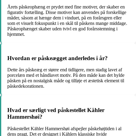
Årets påskeophæng er prydet med fine motiver, der skaber en
figurativ fortælling. Disse motiver kan anvendes på forskellige
måder, såsom at hænge dem i vinduet, på en forårsgren eller
som et visuelt fokuspunkt i en skål til påskens mange middage.
Påskeophænget skaber uden tvivl en god forårsstemning i
hjemmet.
Hvordan er påskeægget anderledes i år?
Dette års påskeæg er større end tidligere, men stadig lavet af
porcelæn med et håndlavet motiv. På den måde kan det hylde
påsken på en nostalgisk måde og tilføje et æstetisk element til
påskedekorationen.
Hvad er særligt ved påskestellet Kähler
Hammershøi?
Påskestellet Kähler Hammershøi afspejler påskehøjtiden i al
dens pragt. Det er designet i Kählers klassiske hvide