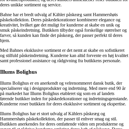
deres unikke sortiment og service.
Bahne har et bredt udvalg af Kähler påskeæg samt Hammershøis
påskekollektion. Deres påskedekorationer kombinerer elegance og
kreativitet, hvilket gør det muligt for kunderne at skabe en unik og
smuk påskeindretning. Butikken tilbyder også forskellige størrelser og
farver, så kunden kan finde det påskeæg, der passer perfekt til deres
hjem.
Med Bahnes eksklusive sortiment er det nemt at skabe en sofistikeret
og stilfuld påskeindretning. Kunderne kan altid forvente en høj kvalitet
samt professionel assistance og rådgivning fra butikkens personale.
Illums Bolighus
Illums Bolighus er en anerkendt og velrenommeret dansk butik, der
specialiserer sig i designprodukter og indretning. Med mere end 90 år
på markedet har Illums Bolighus etableret sig som en af landets
førende butikker inden for påskedekorationer og indretningsgenstande.
Kunderne roser butikken for deres eksklusive sortiment og ekspertise.
Illums Bolighus har et stort udvalg af Kählers påskeæg og
Hammershøis påskekollektion, der passer til enhver smag og stil.
Butikken anerkendes for deres omfattende viden om produkterne og