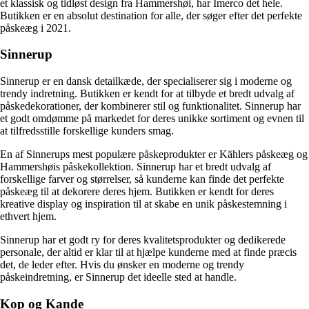
et klassisk og tidløst design fra Hammershøi, har Imerco det hele.
Butikken er en absolut destination for alle, der søger efter det perfekte
påskeæg i 2021.
Sinnerup
Sinnerup er en dansk detailkæde, der specialiserer sig i moderne og
trendy indretning. Butikken er kendt for at tilbyde et bredt udvalg af
påskedekorationer, der kombinerer stil og funktionalitet. Sinnerup har
et godt omdømme på markedet for deres unikke sortiment og evnen til
at tilfredsstille forskellige kunders smag.
En af Sinnerups mest populære påskeprodukter er Kählers påskeæg og
Hammershøis påskekollektion. Sinnerup har et bredt udvalg af
forskellige farver og størrelser, så kunderne kan finde det perfekte
påskeæg til at dekorere deres hjem. Butikken er kendt for deres
kreative display og inspiration til at skabe en unik påskestemning i
ethvert hjem.
Sinnerup har et godt ry for deres kvalitetsprodukter og dedikerede
personale, der altid er klar til at hjælpe kunderne med at finde præcis
det, de leder efter. Hvis du ønsker en moderne og trendy
påskeindretning, er Sinnerup det ideelle sted at handle.
Kop og Kande