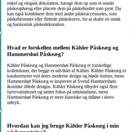
enkel og elegant dekoration, hænge dem op som et smukt
påskeophæng eller placere dem på påskebordet som pynt. Du
kan også kombinere dem med andre påskeaccessories, som
påskeblomster eller flettede påskekurve, for at skabe en smuk
og harmonisk påskedekoration.
Hvad er forskellen mellem Kähler Påskeæg og
Hammershøi Påskeæg?
Kähler Påskeæg og Hammershøi Påskeæg er forskellige
kollektioner, der begge er udviklet af Kähler. Kähler Påskeæg er
karakteriseret ved deres moderne design og bløde former, mens
Hammershøi Påskeæg er inspireret af Svend Hammershøis
ikoniske rillede designs. Kähler Påskeæg tilbyder også flere
farvevariationer og sætter fokus på minimalisme, mens
Hammershøi Påskeæg er mere klassiske og tidløse i deres
udtryk.
Hvordan kan jeg bruge Kähler Påskeæg i min