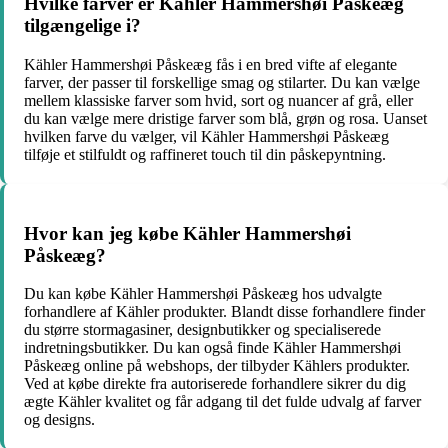
Hvilke farver er Kähler Hammershøi Påskeæg
tilgængelige i?
Kähler Hammershøi Påskeæg fås i en bred vifte af elegante
farver, der passer til forskellige smag og stilarter. Du kan vælge
mellem klassiske farver som hvid, sort og nuancer af grå, eller
du kan vælge mere dristige farver som blå, grøn og rosa. Uanset
hvilken farve du vælger, vil Kähler Hammershøi Påskeæg
tilføje et stilfuldt og raffineret touch til din påskepyntning.
Hvor kan jeg købe Kähler Hammershøi
Påskeæg?
Du kan købe Kähler Hammershøi Påskeæg hos udvalgte
forhandlere af Kähler produkter. Blandt disse forhandlere finder
du større stormagasiner, designbutikker og specialiserede
indretningsbutikker. Du kan også finde Kähler Hammershøi
Påskeæg online på webshops, der tilbyder Kählers produkter.
Ved at købe direkte fra autoriserede forhandlere sikrer du dig
ægte Kähler kvalitet og får adgang til det fulde udvalg af farver
og designs.