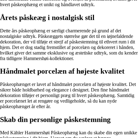
hvert påskeophæng et unikt og håndlavet udtryk.
Årets påskeæg i nostalgisk stil
Dette års påskeophæng er særligt charmerende på grund af det
nostalgiske udtryk. Påskeæggets størrelse gør det til en iøjnefaldende
dekoration, der vil tilføje et strejf af påskestemning til ethvert rum i dit
hjem. Det er dog stadig fremstillet af porcelæn og dekoreret i hånden,
hvilket giver det samme eksklusive og æstetiske udtryk, som du kender
fra tidligere Hammershøi-kollektioner.
Håndmalet porcelæn af højeste kvalitet
Påskeophænget er lavet af håndmalet porcelæn af højeste kvalitet. Det
sikrer både holdbarhed og elegance i designet. Den fine håndmalet
dekoration tilføjer et personligt præg til hvert påskeophæng. Samtidig
er porcelænet let at rengøre og vedligeholde, så du kan nyde
påskeophænget år efter år.
Skab din personlige påskestemning
Med Kähler Hammershøi Påskeophæng kan du skabe din egen unikke