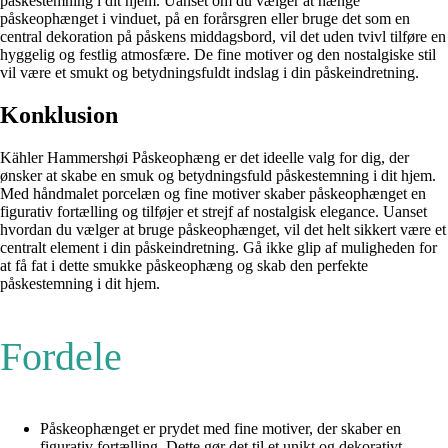
påskestemning i dit hjem. Uanset om du vælger at hænge
påskeophænget i vinduet, på en forårsgren eller bruge det som en
central dekoration på påskens middagsbord, vil det uden tvivl tilføre en
hyggelig og festlig atmosfære. De fine motiver og den nostalgiske stil
vil være et smukt og betydningsfuldt indslag i din påskeindretning.
Konklusion
Kähler Hammershøi Påskeophæng er det ideelle valg for dig, der
ønsker at skabe en smuk og betydningsfuld påskestemning i dit hjem.
Med håndmalet porcelæn og fine motiver skaber påskeophænget en
figurativ fortælling og tilføjer et strejf af nostalgisk elegance. Uanset
hvordan du vælger at bruge påskeophænget, vil det helt sikkert være et
centralt element i din påskeindretning. Gå ikke glip af muligheden for
at få fat i dette smukke påskeophæng og skab den perfekte
påskestemning i dit hjem.
Fordele
Påskeophænget er prydet med fine motiver, der skaber en
figurativ fortælling. Dette gør det til et unikt og dekorativt