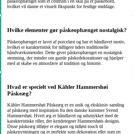
påskeophænget som et centrum i en skål på et påskebord,
hvilket vil danne et visuelt fikspunkt for festlige middage.
Hvilke elementer gør påskeophænget nostalgisk?
Påskeophænget er lavet af porcelæn og har et håndlavet motiv,
hvilket er karakteristisk for tidligere tiders traditionelle
håndværksmetoder. Dette giver påskeophænget en nostalgisk
stemning, der minder om gamle påskedekorationer og hjælper
med at skabe en atmosfære af tradition og historie.
Hvad er specielt ved Kähler Hammershøi
Påskeæg?
Kähler Hammershøi Påskeæg er en unik og eksklusiv samling
af påskeæg med inspiration fra den danske kunstner Svend
Hammershøi. Hvert æg er håndlavet og udsmykket med de
karakteristiske riller, der kendetegner Hammershøis designs.
Disse påskeæg tilføjer et elegant og tidløst touch til
påskepyntningen og er perfekte som dekoration eller som en