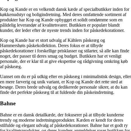
Kop og Kande er en velkendt dansk kæde af specialbutikker inden for
køkkenudstyr og boligindretning. Med deres omfattende sortiment af
produkter har Kop og Kande opbygget et solidt omdømme som en
pålidelig leverandør af kvalitetsvarer. Butikken er populær blandt
kunder, der leder efter de nyeste trends inden for påskedekorationer.
Kop og Kande har et stort udvalg af Kählers påskeæg og
Hammershøis påskekollektion. Deres fokus er at tilbyde
påskedekorationer i forskellige prisklasser og stilarter, så alle kan finde
noget, der passer til deres smag og budget. Butikken har et venligt
personale, der er klar til at give ekspertise og rådgivning omkring køb
af påskeæg.
Uanset om du er på udkig efter en påskeæg i minimalistisk design, eller
en mere farverig og unik variant, er Kop og Kande det rette sted at
besøge. Deres brede udvalg og dedikerede personale sikrer, at du kan
finde det perfekte påskeæg til at fuldende din påskeindretning.
Bahne
Bahne er en dansk detailkæde, der fokuserer på at tilbyde kunderne
trendy og moderne indretningsprodukter. Kæden er kendt for deres
stilfulde og elegant udvalg af påskedekorationer. Bahne har et godt ry
for kvalitetsprodukter, og deres kunders anmeldelser roser butikken for