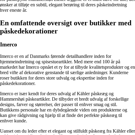
ønsker at tilføje en subtil, elegant berøring til deres påskeindretning
hver eneste år.
En omfattende oversigt over butikker med
påskedekorationer
Imerco
Imerco er en af Danmarks førende detailhandlere inden for
hjemmeindretning og spisestueartikler. Med mere end 100 år på
markedet har Imerco opnået et ry for at tilbyde kvalitetsprodukter og en
bred vifte af dekorative genstande til særlige anledninger. Kunderne
roser butikken for deres store udvalg og ekspertise inden for
påskedekorationer.
Imerco er især kendt for deres udvalg af Kähler påskeæg og
Hammershøi påskeartikler. De tilbyder et bredt udvalg af forskellige
designs, farver og størrelser, der passer til enhver smag og stil.
Butikkens personale har en dybdegående viden om produkterne og
kan give rådgivning og hjælp til at finde det perfekte påskeæg til
enhver kunde.
Uanset om du leder efter et elegant og stilfuldt påskeæg fra Kähler eller