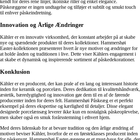
kendt for deres rene linjer, ikoniske riller og enkel elegance.
Påskeæggene er ingen undtagelse og tilføjer et subtilt og smukt touch
til enhver påskeindretning.
Innovation og Årlige Ændringer
Kähler er en innovativ virksomhed, der konstant arbejder på at skabe
nye og spændende produkter til deres kollektioner. Hammershøi
Easter-kollektionen præsenterer hvert år nye motiver og ændringer for
at holde ånden og traditionen i live. Dette viser Kählers engagement i
at skabe et dynamisk og inspirerende sortiment af påskedekorationer.
Konklusion
Kähler er en producent, der kan prale af en lang og interessant historie
inden for keramik og porcelæn. Deres dedikation til kvalitetshåndværk,
æstetik, bæredygtighed og innovation gør dem til en af ​​de førende
producenter inden for deres felt. Hammershøi Påskeæg er et perfekt
eksempel på deres ekspertise og kærlighed til detaljer. Disse elegant
designede porcelænsæg leverer ikke kun en nostalgisk påskeoplevelse,
men skaber også en smuk forårsstemning i ethvert hjem.
Med deres lidenskab for at bevare tradition og den årlige ændring af
motiver beviser Kähler, hvorfor de er en førsteklasses producent inden
for påskepynt. Hammershøi Easter-æggene er et must-have for alle, der