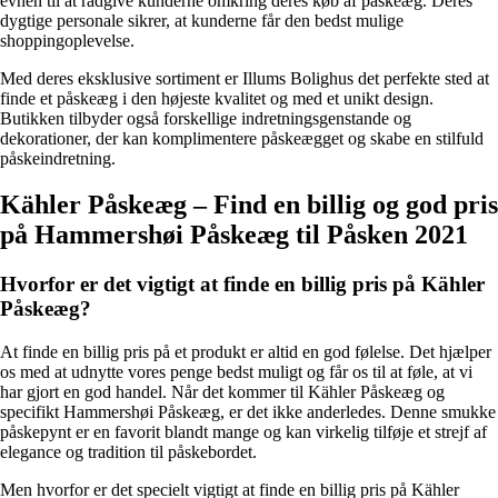
evnen til at rådgive kunderne omkring deres køb af påskeæg. Deres
dygtige personale sikrer, at kunderne får den bedst mulige
shoppingoplevelse.
Med deres eksklusive sortiment er Illums Bolighus det perfekte sted at
finde et påskeæg i den højeste kvalitet og med et unikt design.
Butikken tilbyder også forskellige indretningsgenstande og
dekorationer, der kan komplimentere påskeægget og skabe en stilfuld
påskeindretning.
Kähler Påskeæg – Find en billig og god pris
på Hammershøi Påskeæg til Påsken 2021
Hvorfor er det vigtigt at finde en billig pris på Kähler
Påskeæg?
At finde en billig pris på et produkt er altid en god følelse. Det hjælper
os med at udnytte vores penge bedst muligt og får os til at føle, at vi
har gjort en god handel. Når det kommer til Kähler Påskeæg og
specifikt Hammershøi Påskeæg, er det ikke anderledes. Denne smukke
påskepynt er en favorit blandt mange og kan virkelig tilføje et strejf af
elegance og tradition til påskebordet.
Men hvorfor er det specielt vigtigt at finde en billig pris på Kähler