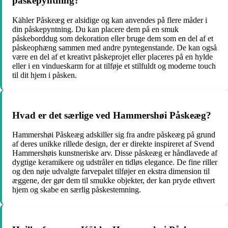
påskepyntning?
Kähler Påskeæg er alsidige og kan anvendes på flere måder i
din påskepyntning. Du kan placere dem på en smuk
påskeborddug som dekoration eller bruge dem som en del af et
påskeophæng sammen med andre pyntegenstande. De kan også
være en del af et kreativt påskeprojet eller placeres på en hylde
eller i en vindueskarm for at tilføje et stilfuldt og moderne touch
til dit hjem i påsken.
Hvad er det særlige ved Hammershøi Påskeæg?
Hammershøi Påskeæg adskiller sig fra andre påskeæg på grund
af deres unikke rillede design, der er direkte inspireret af Svend
Hammershøis kunstneriske arv. Disse påskeæg er håndlavede af
dygtige keramikere og udstråler en tidløs elegance. De fine riller
og den nøje udvalgte farvepalet tilføjer en ekstra dimension til
æggene, der gør dem til smukke objekter, der kan pryde ethvert
hjem og skabe en særlig påskestemning.