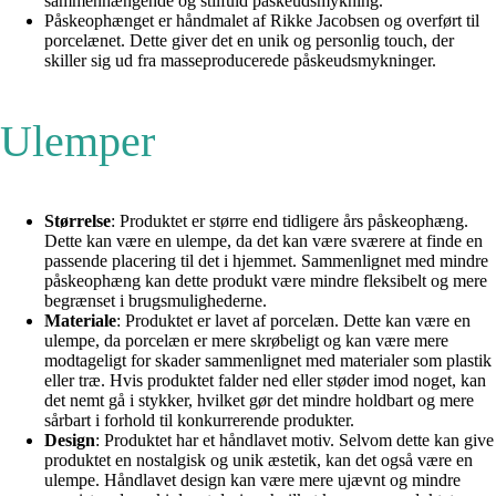
sammenhængende og stilfuld påskeudsmykning.
Påskeophænget er håndmalet af Rikke Jacobsen og overført til
porcelænet. Dette giver det en unik og personlig touch, der
skiller sig ud fra masseproducerede påskeudsmykninger.
Ulemper
Størrelse
: Produktet er større end tidligere års påskeophæng.
Dette kan være en ulempe, da det kan være sværere at finde en
passende placering til det i hjemmet. Sammenlignet med mindre
påskeophæng kan dette produkt være mindre fleksibelt og mere
begrænset i brugsmulighederne.
Materiale
: Produktet er lavet af porcelæn. Dette kan være en
ulempe, da porcelæn er mere skrøbeligt og kan være mere
modtageligt for skader sammenlignet med materialer som plastik
eller træ. Hvis produktet falder ned eller støder imod noget, kan
det nemt gå i stykker, hvilket gør det mindre holdbart og mere
sårbart i forhold til konkurrerende produkter.
Design
: Produktet har et håndlavet motiv. Selvom dette kan give
produktet en nostalgisk og unik æstetik, kan det også være en
ulempe. Håndlavet design kan være mere ujævnt og mindre