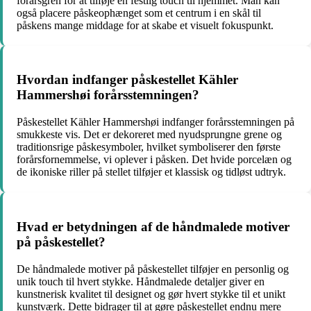
forårsgren for at tilføje en festlig touch til hjemmet. Man kan
også placere påskeophænget som et centrum i en skål til
påskens mange middage for at skabe et visuelt fokuspunkt.
Hvordan indfanger påskestellet Kähler
Hammershøi forårsstemningen?
Påskestellet Kähler Hammershøi indfanger forårsstemningen på
smukkeste vis. Det er dekoreret med nyudsprungne grene og
traditionsrige påskesymboler, hvilket symboliserer den første
forårsfornemmelse, vi oplever i påsken. Det hvide porcelæn og
de ikoniske riller på stellet tilføjer et klassisk og tidløst udtryk.
Hvad er betydningen af de håndmalede motiver
på påskestellet?
De håndmalede motiver på påskestellet tilføjer en personlig og
unik touch til hvert stykke. Håndmalede detaljer giver en
kunstnerisk kvalitet til designet og gør hvert stykke til et unikt
kunstværk. Dette bidrager til at gøre påskestellet endnu mere