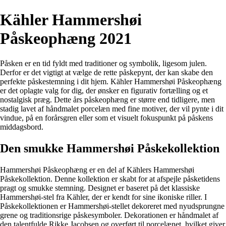
Kähler Hammershøi
Påskeophæng 2021
Påsken er en tid fyldt med traditioner og symbolik, ligesom julen.
Derfor er det vigtigt at vælge de rette påskepynt, der kan skabe den
perfekte påskestemning i dit hjem. Kähler Hammershøi Påskeophæng
er det oplagte valg for dig, der ønsker en figurativ fortælling og et
nostalgisk præg. Dette års påskeophæng er større end tidligere, men
stadig lavet af håndmalet porcelæn med fine motiver, der vil pynte i dit
vindue, på en forårsgren eller som et visuelt fokuspunkt på påskens
middagsbord.
Den smukke Hammershøi Påskekollektion
Hammershøi Påskeophæng er en del af Kählers Hammershøi
Påskekollektion. Denne kollektion er skabt for at afspejle påsketidens
pragt og smukke stemning. Designet er baseret på det klassiske
Hammershøi-stel fra Kähler, der er kendt for sine ikoniske riller. I
Påskekollektionen er Hammershøi-stellet dekoreret med nyudsprungne
grene og traditionsrige påskesymboler. Dekorationen er håndmalet af
den talentfulde Rikke Jacobsen og overført til porcelænet, hvilket giver