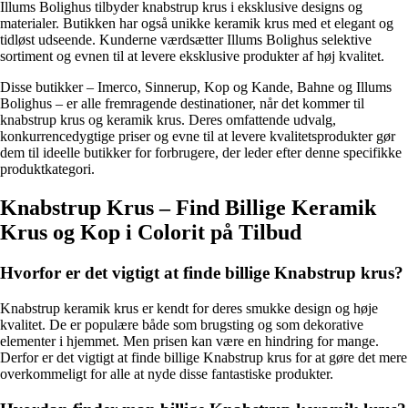
Illums Bolighus tilbyder knabstrup krus i eksklusive designs og
materialer. Butikken har også unikke keramik krus med et elegant og
tidløst udseende. Kunderne værdsætter Illums Bolighus selektive
sortiment og evnen til at levere eksklusive produkter af høj kvalitet.
Disse butikker – Imerco, Sinnerup, Kop og Kande, Bahne og Illums
Bolighus – er alle fremragende destinationer, når det kommer til
knabstrup krus og keramik krus. Deres omfattende udvalg,
konkurrencedygtige priser og evne til at levere kvalitetsprodukter gør
dem til ideelle butikker for forbrugere, der leder efter denne specifikke
produktkategori.
Knabstrup Krus – Find Billige Keramik
Krus og Kop i Colorit på Tilbud
Hvorfor er det vigtigt at finde billige Knabstrup krus?
Knabstrup keramik krus er kendt for deres smukke design og høje
kvalitet. De er populære både som brugsting og som dekorative
elementer i hjemmet. Men prisen kan være en hindring for mange.
Derfor er det vigtigt at finde billige Knabstrup krus for at gøre det mere
overkommeligt for alle at nyde disse fantastiske produkter.