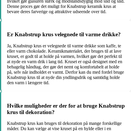
hvilket gør glasuren stærk og modstandsdygtig mod slid og slid.
Denne proces gør det muligt for Knabstrup keramik krus at
bevare deres farverige og attraktive udseende over tid.
Er Knabstrup krus velegnede til varme drikke?
Ja, Knabstrup krus er velegnede til varme drikke som kaffe, te
eller varm chokolade. Keramikmaterialet, der bruges til at lave
kruset, er godt til at holde på varmen, hvilket gør det perfekt til
at nyde en varm drik i lang tid. Kruset er også designet med en
behagelig håndtag, der gør det nemt og komfortabelt at holde
på, selv når indholdet er varmt. Derfor kan du med fordel bruge
Knabstrup krus til at nyde din yndlingsdrik og samtidig holde
den varm i længere tid.
Hvilke muligheder er der for at bruge Knabstrup
krus til dekoration?
Knabstrup krus kan bruges til dekoration på mange forskellige
måder. Du kan vælge at vise kruset på en hylde eller i en