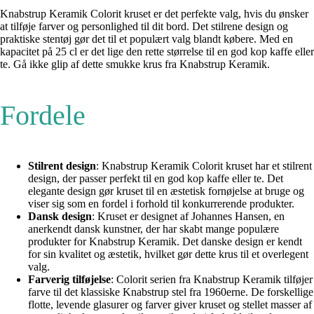
Knabstrup Keramik Colorit kruset er det perfekte valg, hvis du ønsker
at tilføje farver og personlighed til dit bord. Det stilrene design og
praktiske stentøj gør det til et populært valg blandt købere. Med en
kapacitet på 25 cl er det lige den rette størrelse til en god kop kaffe eller
te. Gå ikke glip af dette smukke krus fra Knabstrup Keramik.
Fordele
Stilrent design
: Knabstrup Keramik Colorit kruset har et stilrent
design, der passer perfekt til en god kop kaffe eller te. Det
elegante design gør kruset til en æstetisk fornøjelse at bruge og
viser sig som en fordel i forhold til konkurrerende produkter.
Dansk design
: Kruset er designet af Johannes Hansen, en
anerkendt dansk kunstner, der har skabt mange populære
produkter for Knabstrup Keramik. Det danske design er kendt
for sin kvalitet og æstetik, hvilket gør dette krus til et overlegent
valg.
Farverig tilføjelse
: Colorit serien fra Knabstrup Keramik tilføjer
farve til det klassiske Knabstrup stel fra 1960erne. De forskellige
flotte, levende glasurer og farver giver kruset og stellet masser af