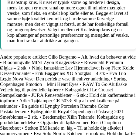
Knabstrup krus. Kruset er typisk større og bredere i design,
mens koppen er mere smal og mere egnet til mindre mængder
væske, som f.eks. en enkelt kop kaffe eller te. Begge er lavet af
samme høje kvalitet keramik og har de samme farverige
mønstre, men det er vigtigt at forstå, at de har forskellige formål
og brugeroplevelser. Valget mellem et Knabstrup krus og en
kop afhænger af personlige præferencer og mængden af væske,
man foretrækker at drikke ad gangen.
Andre populære artikler:
Cilio Bergamo – Alt, hvad du behøver at vide
•
Bloomingville MINI Zyon Knagerække
•
Rosendahl Premium
Ølglas – 2 stk.
•
Ninja Ismaskine: Lav Hjemmelavet Is og Flere Kolde
Dessertvarianter
•
Erik Bagger a/s XO Shotglas – 4 stk
•
Eva Trio
Legio Nova Vase: Den perfekte vase til enhver anledning
•
Spring
Copenhagen Emotion – Mini Heart Eyes
•
RAW To Go Aluflaske –
Vejledning til potentielle købere
•
Købsguide til Le Creuset
Stempelkande
•
JURA Rensetabletter – 6 stk.: Hold din kaffemaskine i
topform
•
Adler Tøjdamper CR 5033: Slip af med krøllerne på
sekunder
•
En guide til Lyngby Porcelæn Rhombe Color
Pastatallerken
•
Købsguide til Royal Copenhagen Påskeæg 2021
Smørblomst – 2 stk.
•
Bredemeijer Xilin Tekande: Købsguide og
produktanmeldelse
•
Opgrader dit køkken med Rosti Choptima
Skærebræt
•
Stelton EM kande m. låg – Til at holde dig afkølet i
sommervarmen
•
Eva Solo Nordic Kitchen Termokrus: Hold din kaffe