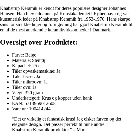
Knabstrup Keramik er kendt for deres populære designer Johannes
Hansen. Han blev uddannet på Kunstakademiet i København og var
kunstnerisk leder på Knabstrup Keramik fra 1953-1970. Hans skarpe
sans for smukke linjer og formgivning har gjort Knabstrup Keramik til
en af ​​de mest anerkendte keramikvirksomheder i Danmark.
Oversigt over Produktet:
Farve: Beige
Materiale: Stentøj
Kapacitet: 25 cl
Tåler opvaskemaskine: Ja
Tåler fryser: Ja
Tåler mikroovn: Ja
Tåler ovn: Ja
Vægt: 350 gram
Underkategori: Krus og kopper uden hank
EAN: 5713959012608
Vare nr.: 100414244
“Det er virkelig et fantastisk krus! Jeg elsker farven og det
elegante design. Det passer perfekt til mine andre
Knabstrup Keramik produkter.” – Maria