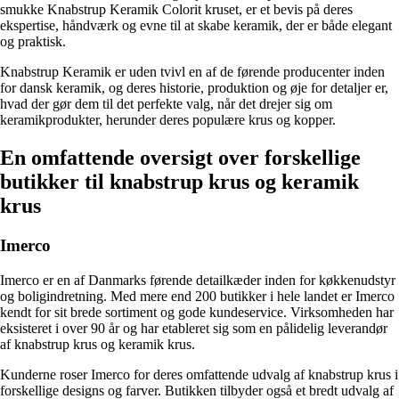
smukke Knabstrup Keramik Colorit kruset, er et bevis på deres
ekspertise, håndværk og evne til at skabe keramik, der er både elegant
og praktisk.
Knabstrup Keramik er uden tvivl en af de førende producenter inden
for dansk keramik, og deres historie, produktion og øje for detaljer er,
hvad der gør dem til det perfekte valg, når det drejer sig om
keramikprodukter, herunder deres populære krus og kopper.
En omfattende oversigt over forskellige
butikker til knabstrup krus og keramik
krus
Imerco
Imerco er en af Danmarks førende detailkæder inden for køkkenudstyr
og boligindretning. Med mere end 200 butikker i hele landet er Imerco
kendt for sit brede sortiment og gode kundeservice. Virksomheden har
eksisteret i over 90 år og har etableret sig som en pålidelig leverandør
af knabstrup krus og keramik krus.
Kunderne roser Imerco for deres omfattende udvalg af knabstrup krus i
forskellige designs og farver. Butikken tilbyder også et bredt udvalg af