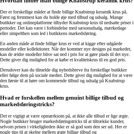
Hvordan finder man billige Knabstrup keramik krus?
Der er forskellige måder at finde billige Knabstrup keramik krus på.
Først og fremmest kan du holde øje med tilbud og udsalg. Mange
butikker og onlineplatforme tilbyder Knabstrup krus til nedsatte priser i
perioder. Det kan være i forbindelse med sæsonudsalg, mærkedage
eller simpelthen som led i butikkens markedsføring.
En anden måde at finde billige krus er ved at kigge efter udgåede
modeller eller kollektioner. Når der kommer nye designs på markedet,
kan de ældre modeller blive sat ned i pris for at gøre plads til det nye.
Dette giver dig mulighed for at købe et kvalitetskrus til en god pris.
Derudover kan du tilmelde dig nyhedsbreve fra forskellige butikker
eller følge dem på sociale medier. Dette giver dig mulighed for at være
den første til at høre om kommende tilbud og udsalg på Knabstrup
krus.
Hvad er forskellen mellem genuint billige tilbud og
markedsføringstricks?
Det er vigtigt at være opmærksom på, at ikke alle tilbud er lige ægte.
Nogle butikker bruger markedsføringstricks til at tiltrække kunder,
selvom prisen i virkeligheden ikke er så god som den ser ud. Her er
nogle tips til at skelne mellem ægte billige tilbud og