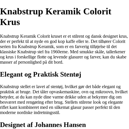
Knabstrup Keramik Colorit
Krus
Knabstrup Keramik Colorit kruset er et stilrent og dansk designet krus,
der er perfekt til at nyde en god kop kaffe eller te. Det tilhører Colorit
serien fra Knabstrup Keramik, som er en farverig tilføjelse til det
klassiske Knabstrup stel fra 1960erne. Med smukke skåle, tallerkener
og krus i forskellige flotte og levende glasurer og farver, kan du skabe
masser af personlighed på dit bord.
Elegant og Praktisk Stentøj
Knabstrup stellet er lavet af stentøj, hvilket gør det både elegant og
praktisk at bruge. Det tåler opvaskemaskine, ovn og mikroovn, hvilket
betyder, at du kan nyde dine varme drikke uden at bekymre dig om
besværet med rengøring efter brug. Stellets stilrene look og elegante
riflet kant kombineret med en silkemat glasur passer perfekt til den
moderne nordiske indretningsstil.
Designet af Johannes Hansen