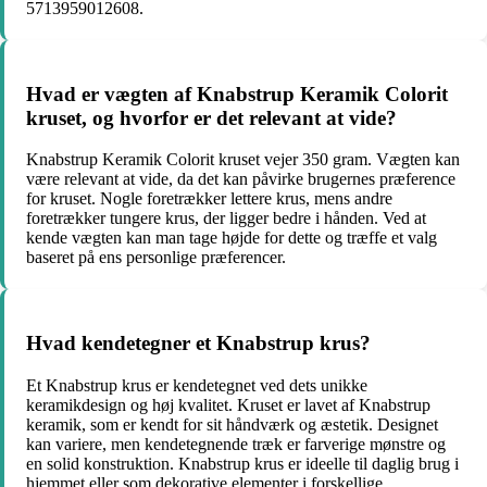
5713959012608.
Hvad er vægten af Knabstrup Keramik Colorit
kruset, og hvorfor er det relevant at vide?
Knabstrup Keramik Colorit kruset vejer 350 gram. Vægten kan
være relevant at vide, da det kan påvirke brugernes præference
for kruset. Nogle foretrækker lettere krus, mens andre
foretrækker tungere krus, der ligger bedre i hånden. Ved at
kende vægten kan man tage højde for dette og træffe et valg
baseret på ens personlige præferencer.
Hvad kendetegner et Knabstrup krus?
Et Knabstrup krus er kendetegnet ved dets unikke
keramikdesign og høj kvalitet. Kruset er lavet af Knabstrup
keramik, som er kendt for sit håndværk og æstetik. Designet
kan variere, men kendetegnende træk er farverige mønstre og
en solid konstruktion. Knabstrup krus er ideelle til daglig brug i
hjemmet eller som dekorative elementer i forskellige