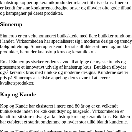
knabstrup kopper og keramikprodukter relateret til disse krus. Imerco
er kendt for sine konkurrencedygtige priser og tilbyder ofte gode tilbud
og kampagner på deres produkter.
Sinnerup
Sinnerup er en velrenommeret butikskæde med flere butikker rundt om
i landet. Virksomheden har specialiseret sig i moderne design og trendy
boligindretning. Sinnerup er kendt for sit stilfulde sortiment og unikke
produkter, herunder knabstrup krus og keramik krus.
En af Sinnerups styrker er deres evne til at følge de nyeste trends og
præsentere et innovativt udvalg af knabstrup krus. Butikken tilbyder
også keramik krus med unikke og moderne designs. Kunderne sætter
pris på Sinnerups æstetiske appel og deres evne til at levere
kvalitetsprodukter.
Kop og Kande
Kop og Kande har eksisteret i mere end 80 år og er en velkendt
butikskæde inden for køkkenudstyr og husgeråd. Virksomheden er
kendt for sit store udvalg af knabstrup krus og keramik krus. Butikken
har etableret et stærkt omdømme og nyder stor tillid blandt kunderne.
Kop og Kande tilbyder knabstrup krus og keramik krus i forskellige