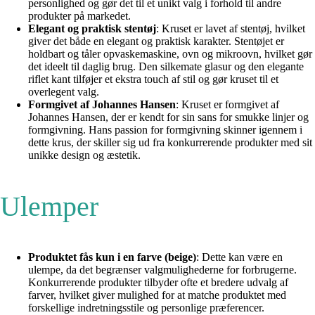
personlighed og gør det til et unikt valg i forhold til andre
produkter på markedet.
Elegant og praktisk stentøj
: Kruset er lavet af stentøj, hvilket
giver det både en elegant og praktisk karakter. Stentøjet er
holdbart og tåler opvaskemaskine, ovn og mikroovn, hvilket gør
det ideelt til daglig brug. Den silkemate glasur og den elegante
riflet kant tilføjer et ekstra touch af stil og gør kruset til et
overlegent valg.
Formgivet af Johannes Hansen
: Kruset er formgivet af
Johannes Hansen, der er kendt for sin sans for smukke linjer og
formgivning. Hans passion for formgivning skinner igennem i
dette krus, der skiller sig ud fra konkurrerende produkter med sit
unikke design og æstetik.
Ulemper
Produktet fås kun i en farve (beige)
: Dette kan være en
ulempe, da det begrænser valgmulighederne for forbrugerne.
Konkurrerende produkter tilbyder ofte et bredere udvalg af
farver, hvilket giver mulighed for at matche produktet med
forskellige indretningsstile og personlige præferencer.