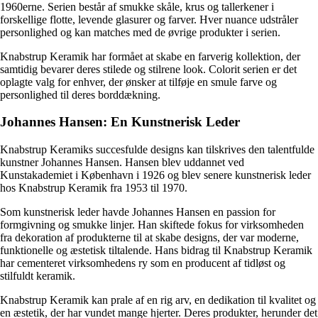
1960erne. Serien består af smukke skåle, krus og tallerkener i
forskellige flotte, levende glasurer og farver. Hver nuance udstråler
personlighed og kan matches med de øvrige produkter i serien.
Knabstrup Keramik har formået at skabe en farverig kollektion, der
samtidig bevarer deres stilede og stilrene look. Colorit serien er det
oplagte valg for enhver, der ønsker at tilføje en smule farve og
personlighed til deres borddækning.
Johannes Hansen: En Kunstnerisk Leder
Knabstrup Keramiks succesfulde designs kan tilskrives den talentfulde
kunstner Johannes Hansen. Hansen blev uddannet ved
Kunstakademiet i København i 1926 og blev senere kunstnerisk leder
hos Knabstrup Keramik fra 1953 til 1970.
Som kunstnerisk leder havde Johannes Hansen en passion for
formgivning og smukke linjer. Han skiftede fokus for virksomheden
fra dekoration af produkterne til at skabe designs, der var moderne,
funktionelle og æstetisk tiltalende. Hans bidrag til Knabstrup Keramik
har cementeret virksomhedens ry som en producent af tidløst og
stilfuldt keramik.
Knabstrup Keramik kan prale af en rig arv, en dedikation til kvalitet og
en æstetik, der har vundet mange hjerter. Deres produkter, herunder det