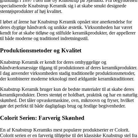
grundlagt i 1897 i den lille by Knabstrup på Sjælland. Fra begyndelsen
specialiserede Knabstrup Keramik sig i at skabe smukt designede
stentøjsprodukter af høj kvalitet.
I løbet af årene har Knabstrup Keramik opnået stor anerkendelse for
deres dygtige håndværk og unikke æstetik. Virksomheden har været
kendt for at skabe tidløse og stilfulde keramikprodukter, der appellerer
til både moderne og traditionel indretningsstil.
Produktionsmetoder og Kvalitet
Knabstrup Keramik er kendt for deres omhyggelige og
håndværksmæssige tilgang til produktionen af deres keramikprodukter.
I dag anvender virksomheden stadig traditionelle produktionsmetoder,
der kombinerer moderne teknologi med ældgamle keramiktraditioner.
Knabstrup Keramik bruger kun de bedste materialer til at skabe deres
keramikprodukter. Deres stentøj er holdbart, praktisk og har en naturlig
skønhed. Det tåler opvaskemaskine, ovn, mikroovn og fryser, hvilket
gør det perfekt til både dagligdags brug og festlige begivenheder.
Colorit Serien: Farverig Skønhed
En af Knabstrup Keramiks mest populære produktserier er Colorit.
Colorit serien er en farverig tilføjelse til det klassiske Knabstrup stel fra