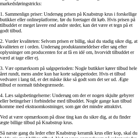
markedsføringstricks:
1. Sammenlign priser: Undersøg prisen på Knabstrup krus i forskellige
butikker eller onlineplatforme, før du foretager dit køb. Hvis prisen på
tilbuddet er meget lavere end andre steder, kan det være et tegn på et
godt tilbud.
2. Vurder kvaliteten: Selvom prisen er billig, skal du stadig sikre dig, at
kvaliteten er i orden. Undersøg produktanmeldelser eller søg efter
oplysninger om producenten for at få en idé om, hvorvidt tilbuddet er
værd at tage eller ej.
3. Vær opmærksom på salgsperioden: Nogle butikker kører tilbud hele
året rundt, mens andre kun har korte salgsperioder. Hvis et tilbud
vedvarer i lang tid, er det måske ikke så godt som det ser ud. Ægte
tilbud er normalt tidsbegrænsede.
4. Læs salgsbetingelserne: Undersøg om der er nogen skjulte gebyrer
eller betingelser i forbindelse med tilbuddet. Nogle gange kan tilbud
komme med ekstraomkostninger, som gør det mindre attraktivt.
Ved at være opmærksom på disse ting kan du sikre dig, at du finder
ægte billige tilbud på Knabstrup krus.
Så næste gang du leder efter Knabstrup keramik krus eller kop, skal du