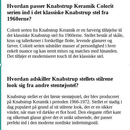
Hvordan passer Knabstrup Keramik Colorit
serien ind i det klassiske Knabstrup stel fra
1960erne?
Colorit serien fra Knabstrup Keramik er en farverig tilføjelse til
det klassiske Knabstrup stel fra 1960erne. Stellet består af skåle,
krus og tallerkener i forskellige flotte, levende glasurer og
farver. Colorit serien udstråler masser af personlighed i hver
enkelt nuance og kan nemt mixes og matches med hinanden.
Det tilføjer et moderniseret touch til det klassiske stel.
Hvordan adskiller Knabstrup stellets stilrene
look sig fra andre stentøjsstel?
Knabstrup stellet er det første stentøjsstel, der blev produceret
på Knabstrup Keramik i perioden 1966-1972. Stellet er stadig i
dag populært på grund af sit stilrene look, der er en sikker
vinder, når man vil dække et flot bord. Den elegante riflet kant
og silkematt glasur giver det et unikt udseende, der passer
perfekt ind i den moderne nordiske indretningsstil.