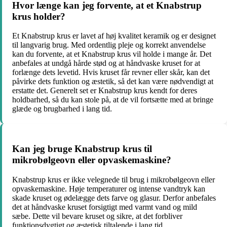
Hvor længe kan jeg forvente, at et Knabstrup
krus holder?
Et Knabstrup krus er lavet af høj kvalitet keramik og er designet
til langvarig brug. Med ordentlig pleje og korrekt anvendelse
kan du forvente, at et Knabstrup krus vil holde i mange år. Det
anbefales at undgå hårde stød og at håndvaske kruset for at
forlænge dets levetid. Hvis kruset får revner eller skår, kan det
påvirke dets funktion og æstetik, så det kan være nødvendigt at
erstatte det. Generelt set er Knabstrup krus kendt for deres
holdbarhed, så du kan stole på, at de vil fortsætte med at bringe
glæde og brugbarhed i lang tid.
Kan jeg bruge Knabstrup krus til
mikrobølgeovn eller opvaskemaskine?
Knabstrup krus er ikke velegnede til brug i mikrobølgeovn eller
opvaskemaskine. Høje temperaturer og intense vandtryk kan
skade kruset og ødelægge dets farve og glasur. Derfor anbefales
det at håndvaske kruset forsigtigt med varmt vand og mild
sæbe. Dette vil bevare kruset og sikre, at det forbliver
funktionsdygtigt og æstetisk tiltalende i lang tid.