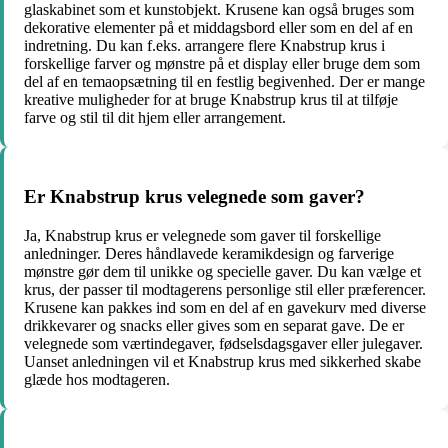
glaskabinet som et kunstobjekt. Krusene kan også bruges som
dekorative elementer på et middagsbord eller som en del af en
indretning. Du kan f.eks. arrangere flere Knabstrup krus i
forskellige farver og mønstre på et display eller bruge dem som
del af en temaopsætning til en festlig begivenhed. Der er mange
kreative muligheder for at bruge Knabstrup krus til at tilføje
farve og stil til dit hjem eller arrangement.
Er Knabstrup krus velegnede som gaver?
Ja, Knabstrup krus er velegnede som gaver til forskellige
anledninger. Deres håndlavede keramikdesign og farverige
mønstre gør dem til unikke og specielle gaver. Du kan vælge et
krus, der passer til modtagerens personlige stil eller præferencer.
Krusene kan pakkes ind som en del af en gavekurv med diverse
drikkevarer og snacks eller gives som en separat gave. De er
velegnede som værtindegaver, fødselsdagsgaver eller julegaver.
Uanset anledningen vil et Knabstrup krus med sikkerhed skabe
glæde hos modtageren.