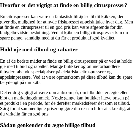
Hvorfor er det vigtigt at finde en billig citruspresser?
En citruspresser kan være en fantastisk tilføjelse til dit køkken, der
giver dig mulighed for at nyde friskpresset appelsinjuice hver dag. Men
at finde en citruspresser til en god pris kan være afgørende for din
budgetbevidste beslutning. Ved at købe en billig citruspresser kan du
spare penge, samtidig med at du får et produkt af god kvalitet.
Hold øje med tilbud og rabatter
En af de bedste måder at finde en billig citruspresser på er ved at holde
øje med tilbud og rabatter. Mange butikker og onlineforhandlere
tilbyder løbende specialpriser på elektriske citruspressere og
appelsinpressere. Ved at være opmærksom på disse tilbud kan du spare
betydeligt på din køb.
Det er dog vigtigt at være opmærksom på, om tilbuddet er ægte eller
blot en marketinggimmick. Nogle gange kan butikker hæve prisen på
et produkt i en periode, før de derefter markedsfører det som et tilbud.
Sørg for at sammenligne priser og gøre din research for at sikre dig, at
du virkelig får en god pris.
Sådan genkender du ægte billige tilbud