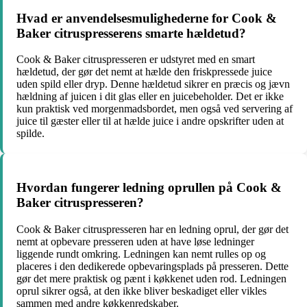
Hvad er anvendelsesmulighederne for Cook &
Baker citruspresserens smarte hældetud?
Cook & Baker citruspresseren er udstyret med en smart
hældetud, der gør det nemt at hælde den friskpressede juice
uden spild eller dryp. Denne hældetud sikrer en præcis og jævn
hældning af juicen i dit glas eller en juicebeholder. Det er ikke
kun praktisk ved morgenmadsbordet, men også ved servering af
juice til gæster eller til at hælde juice i andre opskrifter uden at
spilde.
Hvordan fungerer ledning oprullen på Cook &
Baker citruspresseren?
Cook & Baker citruspresseren har en ledning oprul, der gør det
nemt at opbevare presseren uden at have løse ledninger
liggende rundt omkring. Ledningen kan nemt rulles op og
placeres i den dedikerede opbevaringsplads på presseren. Dette
gør det mere praktisk og pænt i køkkenet uden rod. Ledningen
oprul sikrer også, at den ikke bliver beskadiget eller vikles
sammen med andre køkkenredskaber.