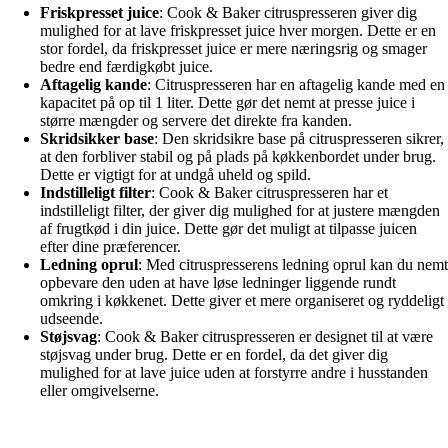
Friskpresset juice
: Cook & Baker citruspresseren giver dig
mulighed for at lave friskpresset juice hver morgen. Dette er en
stor fordel, da friskpresset juice er mere næringsrig og smager
bedre end færdigkøbt juice.
Aftagelig kande
: Citruspresseren har en aftagelig kande med en
kapacitet på op til 1 liter. Dette gør det nemt at presse juice i
større mængder og servere det direkte fra kanden.
Skridsikker base
: Den skridsikre base på citruspresseren sikrer,
at den forbliver stabil og på plads på køkkenbordet under brug.
Dette er vigtigt for at undgå uheld og spild.
Indstilleligt filter
: Cook & Baker citruspresseren har et
indstilleligt filter, der giver dig mulighed for at justere mængden
af frugtkød i din juice. Dette gør det muligt at tilpasse juicen
efter dine præferencer.
Ledning oprul
: Med citruspresserens ledning oprul kan du nemt
opbevare den uden at have løse ledninger liggende rundt
omkring i køkkenet. Dette giver et mere organiseret og ryddeligt
udseende.
Støjsvag
: Cook & Baker citruspresseren er designet til at være
støjsvag under brug. Dette er en fordel, da det giver dig
mulighed for at lave juice uden at forstyrre andre i husstanden
eller omgivelserne.