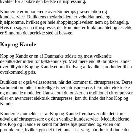
kvalitet for at sikre den bedste citruspressning.
Kunderne er imponerede over Sinnerups præsentation og
kundeservice. Butikkens medarbejdere er veluddannede og
hjælpsomme, hvilket gør hele shoppingoplevelsen nem og behagelig.
Hvis du søger en citruspresse, der kombinerer funktionalitet og æstetik,
er Sinnerup det perfekte sted at besøge.
Kop og Kande
Kop og Kande er en af Danmarks ældste og mest velkendte
detailkæder inden for køkkenudstyr. Med mere end 80 butikker landet
over tilbyder Kop og Kande et bredt udvalg af kvalitetsprodukter til en
overkommelig pris.
Butikken er også velassorteret, når det kommer til citruspressere. Deres
sortiment omfatter forskellige typer citruspressere, herunder elektriske
og manuelle modeller. Uanset om du ønsker en traditionel citronpresser
eller en avanceret elektrisk citruspresse, kan du finde det hos Kop og
Kande.
Kundernes anmeldelser af Kop og Kande fremhæver ofte det store
udvalg af citruspressere og den venlige kundeservice. Medarbejderne
hos Kop og Kande er kendt for deres hjælpsomhed og viden om
produkterne, hvilket gør det til et fantastisk valg, når du skal finde den