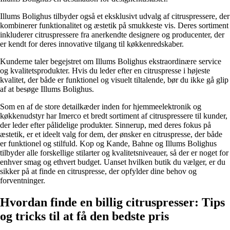
Illums Bolighus tilbyder også et eksklusivt udvalg af citruspressere, der
kombinerer funktionalitet og æstetik på smukkeste vis. Deres sortiment
inkluderer citruspressere fra anerkendte designere og producenter, der
er kendt for deres innovative tilgang til køkkenredskaber.
Kunderne taler begejstret om Illums Bolighus ekstraordinære service
og kvalitetsprodukter. Hvis du leder efter en citruspresse i højeste
kvalitet, der både er funktionel og visuelt tiltalende, bør du ikke gå glip
af at besøge Illums Bolighus.
Som en af de store detailkæder inden for hjemmeelektronik og
køkkenudstyr har Imerco et bredt sortiment af citruspressere til kunder,
der leder efter pålidelige produkter. Sinnerup, med deres fokus på
æstetik, er et ideelt valg for dem, der ønsker en citruspresse, der både
er funktionel og stilfuld. Kop og Kande, Bahne og Illums Bolighus
tilbyder alle forskellige stilarter og kvalitetsniveauer, så der er noget for
enhver smag og ethvert budget. Uanset hvilken butik du vælger, er du
sikker på at finde en citruspresse, der opfylder dine behov og
forventninger.
Hvordan finde en billig citruspresser: Tips
og tricks til at få den bedste pris