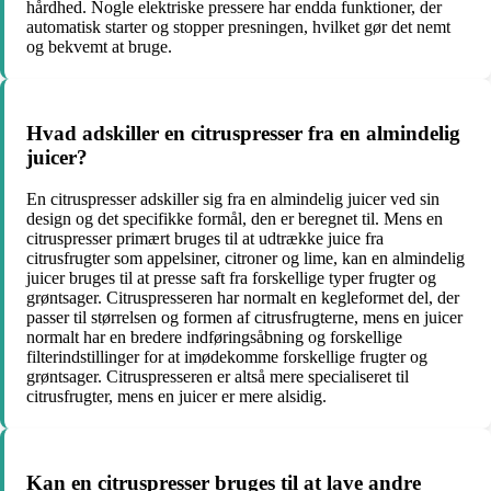
hårdhed. Nogle elektriske pressere har endda funktioner, der
automatisk starter og stopper presningen, hvilket gør det nemt
og bekvemt at bruge.
Hvad adskiller en citruspresser fra en almindelig
juicer?
En citruspresser adskiller sig fra en almindelig juicer ved sin
design og det specifikke formål, den er beregnet til. Mens en
citruspresser primært bruges til at udtrække juice fra
citrusfrugter som appelsiner, citroner og lime, kan en almindelig
juicer bruges til at presse saft fra forskellige typer frugter og
grøntsager. Citruspresseren har normalt en kegleformet del, der
passer til størrelsen og formen af citrusfrugterne, mens en juicer
normalt har en bredere indføringsåbning og forskellige
filterindstillinger for at imødekomme forskellige frugter og
grøntsager. Citruspresseren er altså mere specialiseret til
citrusfrugter, mens en juicer er mere alsidig.
Kan en citruspresser bruges til at lave andre