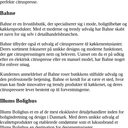
perfekte citruspresse.
Bahne
Bahne er en livsstilsbutik, der specialiserer sig i mode, boligtilbehør og
køkkenprodukter. Med et moderne og trendy udvalg har Bahne skabt
et navn for sig selv i detailhandelsbranchen.
Bahne tilbyder også et udvalg af citruspressere til køkkenentusiaster.
Deres sortiment fokuserer på unikke designs og moderne funktioner,
der gør citruspressningen nem og bekvem. Uanset om du er på udkig
efter en elektrisk citruspresse eller en manuel model, har Bahne noget
for enhver smag.
Kundernes anmeldelser af Bahne roser butikkens stilfulde udvalg og
den professionelle betjening. Bahne er kendt for at være et sted, hvor
man kan finde innovative og trendy produkter til køkkenet, og deres
citruspressere lever bestemt op til forventningerne.
Illums Bolighus
Illums Bolighus er en af de mest eksklusive detaljehandlere inden for
boligindretning og design i Danmark. Med deres unikke udvalg af
kvalitetsprodukter og etablerede omdømme som et luksusbrand er
Illums Bolighus en destination for designentusiaster.