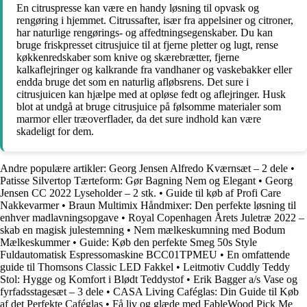
En citruspresse kan være en handy løsning til opvask og
rengøring i hjemmet. Citrussafter, især fra appelsiner og citroner,
har naturlige rengørings- og affedtningsegenskaber. Du kan
bruge friskpresset citrusjuice til at fjerne pletter og lugt, rense
køkkenredskaber som knive og skærebrætter, fjerne
kalkaflejringer og kalkrande fra vandhaner og vaskebakker eller
endda bruge det som en naturlig afløbsrens. Det sure i
citrusjuicen kan hjælpe med at opløse fedt og aflejringer. Husk
blot at undgå at bruge citrusjuice på følsomme materialer som
marmor eller træoverflader, da det sure indhold kan være
skadeligt for dem.
Andre populære artikler:
Georg Jensen Alfredo Kværnsæt – 2 dele
•
Patisse Silvertop Tærteform: Gør Bagning Nem og Elegant
•
Georg
Jensen CC 2022 Lyseholder – 2 stk.
•
Guide til køb af Profi Care
Nakkevarmer
•
Braun Multimix Håndmixer: Den perfekte løsning til
enhver madlavningsopgave
•
Royal Copenhagen Årets Juletræ 2022 –
skab en magisk julestemning
•
Nem mælkeskumning med Bodum
Mælkeskummer
•
Guide: Køb den perfekte Smeg 50s Style
Fuldautomatisk Espressomaskine BCC01TPMEU
•
En omfattende
guide til Thomsons Classic LED Fakkel
•
Leitmotiv Cuddly Teddy
Stol: Hygge og Komfort i Blødt Teddystof
•
Erik Bagger a/s Vase og
fyrfadsstagesæt – 3 dele
•
CASA Living Caféglas: Din Guide til Køb
af det Perfekte Caféglas
•
Få liv og glæde med FableWood Pick Me