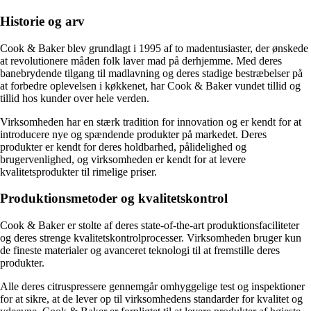
Historie og arv
Cook & Baker blev grundlagt i 1995 af to madentusiaster, der ønskede
at revolutionere måden folk laver mad på derhjemme. Med deres
banebrydende tilgang til madlavning og deres stadige bestræbelser på
at forbedre oplevelsen i køkkenet, har Cook & Baker vundet tillid og
tillid hos kunder over hele verden.
Virksomheden har en stærk tradition for innovation og er kendt for at
introducere nye og spændende produkter på markedet. Deres
produkter er kendt for deres holdbarhed, pålidelighed og
brugervenlighed, og virksomheden er kendt for at levere
kvalitetsprodukter til rimelige priser.
Produktionsmetoder og kvalitetskontrol
Cook & Baker er stolte af deres state-of-the-art produktionsfaciliteter
og deres strenge kvalitetskontrolprocesser. Virksomheden bruger kun
de fineste materialer og avanceret teknologi til at fremstille deres
produkter.
Alle deres citruspressere gennemgår omhyggelige test og inspektioner
for at sikre, at de lever op til virksomhedens standarder for kvalitet og