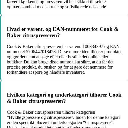
farver i køkkenet, og presseren vil helt sikkert tiltrække
opmærksomhed med sit rene og sofistikerede udseende.
Hvad er varenr. og EAN-nummeret for Cook &
Baker citruspresseren?
Cook & Baker citruspresseren har varenr. 100334397 og EAN-
nummeret 5706447018428. Disse numre identificerer produktet
og gør det nemt at søge efter eller bestille det online eller i
butikker. Du kan bruge disse numre til at sikre, at du får det
præcise produkt, du ønsker, og for at gøre det nemmere for
forhandlere at spore og håndtere inventaret.
Hvilken kategori og underkategori tilhører Cook
& Baker citruspresseren?
Cook & Baker citruspresseren tilhører kategorien
“Hvidløgspressere og citruspressere”. Inden for denne kategori
er den specifikt placeret i underkategorien “Citruspressere”.
Dette sikrer, at produktet nemt kan findes sammen med