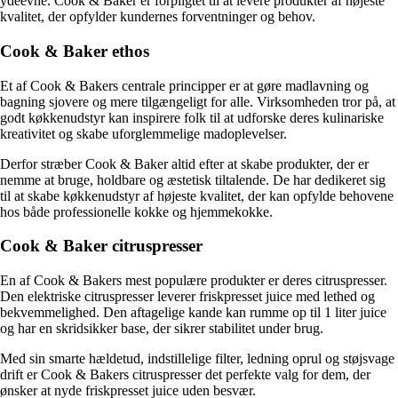
ydeevne. Cook & Baker er forpligtet til at levere produkter af højeste
kvalitet, der opfylder kundernes forventninger og behov.
Cook & Baker ethos
Et af Cook & Bakers centrale principper er at gøre madlavning og
bagning sjovere og mere tilgængeligt for alle. Virksomheden tror på, at
godt køkkenudstyr kan inspirere folk til at udforske deres kulinariske
kreativitet og skabe uforglemmelige madoplevelser.
Derfor stræber Cook & Baker altid efter at skabe produkter, der er
nemme at bruge, holdbare og æstetisk tiltalende. De har dedikeret sig
til at skabe køkkenudstyr af højeste kvalitet, der kan opfylde behovene
hos både professionelle kokke og hjemmekokke.
Cook & Baker citruspresser
En af Cook & Bakers mest populære produkter er deres citruspresser.
Den elektriske citruspresser leverer friskpresset juice med lethed og
bekvemmelighed. Den aftagelige kande kan rumme op til 1 liter juice
og har en skridsikker base, der sikrer stabilitet under brug.
Med sin smarte hældetud, indstillelige filter, ledning oprul og støjsvage
drift er Cook & Bakers citruspresser det perfekte valg for dem, der
ønsker at nyde friskpresset juice uden besvær.