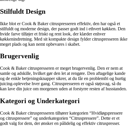
Stilfuldt Design
Ikke blot er Cook & Baker citruspresseren effektiv, den har også et
stilfuldt og moderne design, der passer godt ind i ethvert køkken. Den
hvide farve tilføjer et friskt og rent look, der klæder enhver
køkkenindretning. Med sit kompakte design fylder citruspresseren ikke
meget plads og kan nemt opbevares i skabet.
Brugervenlig
Cook & Baker citruspresseren er meget brugervenlig. Den er nem at
samle og adskille, hvilket gør den let at rengøre. Den aftagelige kande
og de enkle betjeningsknapper sikrer, at du får en problemfri og hurtig
juicing-oplevelse hver gang. Citruspresseren er også støjsvag, så du
kan lave din juice om morgenen uden at forstyrre resten af husstanden.
Kategori og Underkategori
Cook & Baker citruspresseren tilhører kategorien “Hvidløgspressere
og citruspressere” og underkategorien “Citruspressere”. Dette er et
godt valg for dem, der ønsker en pålidelig og effektiv citruspresser.