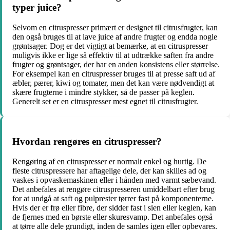
typer juice?
Selvom en citruspresser primært er designet til citrusfrugter, kan
den også bruges til at lave juice af andre frugter og endda nogle
grøntsager. Dog er det vigtigt at bemærke, at en citruspresser
muligvis ikke er lige så effektiv til at udtrække saften fra andre
frugter og grøntsager, der har en anden konsistens eller størrelse.
For eksempel kan en citruspresser bruges til at presse saft ud af
æbler, pærer, kiwi og tomater, men det kan være nødvendigt at
skære frugterne i mindre stykker, så de passer på keglen.
Generelt set er en citruspresser mest egnet til citrusfrugter.
Hvordan rengøres en citruspresser?
Rengøring af en citruspresser er normalt enkel og hurtig. De
fleste citruspressere har aftagelige dele, der kan skilles ad og
vaskes i opvaskemaskinen eller i hånden med varmt sæbevand.
Det anbefales at rengøre citruspresseren umiddelbart efter brug
for at undgå at saft og pulprester tørrer fast på komponenterne.
Hvis der er frø eller fibre, der sidder fast i sien eller keglen, kan
de fjernes med en børste eller skuresvamp. Det anbefales også
at tørre alle dele grundigt, inden de samles igen eller opbevares.