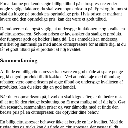
For at kunne genkende ægte billige tilbud på citruspressere er der
nogle vigtige faktorer, du skal være opmærksom på. Først og fremmest
skal du kigge på produktets oprindelige pris. Hvis prisen er markant
lavere end den oprindelige pris, kan det være et godt tilbud.
Derudover er det også vigtigt at undersøge funktionerne og kvaliteten
af citruspresseren. Selvom prisen er lav, ønsker du stadig et produkt,
der fungerer godt og holder i lang tid. Læs anmeldelser, undersøg
mærket og sammenlign med andre citruspressere for at sikre dig, at du
får et godt tilbud på et produkt af høj kvalitet.
Sammenfatning
At finde en billig citruspresser kan være en god måde at spare penge
og få et godt produkt til dit køkken. Ved at holde øje med tilbud og
rabatter, være opmærksom på ægte tilbud og undersøge kvaliteten af
produktet, kan du sikre dig en god handel.
Når du er opmærksom på, hvad du skal kigge efter, er du bedre rustet
til at træffe den rigtige beslutning og få mest muligt ud af dit køb. Gør
din research, sammenlign priser og vær tålmodig med at finde den
bedste pris på en citruspresser, der opfylder dine behov.
En billig citruspresser behøver ikke at betyde en lav kvalitet. Med de
rigtige tips og tricks kan du finde en citruspresser, der passer til dit