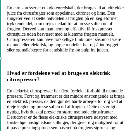
En citruspresser er et køkkenredskab, der bruges til at udtrække
juice fra citrusfrugter som appelsiner, citroner og lime. Den
fungerer ved at sætte halvdelen af frugten på en kegleformet
trykkende del, som drejes nedad for at presse saften ud af
frugten. Derved kan man nemt og effektivt få friskpresset
citrusjuice uden besværet med at klemme frugten manuelt.
Citruspresseren kan have forskellige funktioner såsom at være
manuel eller elektrisk, og nogle modeller har også indbygget
siler og målebægre for at adskille frø og pulp fra juicen.
Hvad er fordelene ved at bruge en elektrisk
citruspresser?
En elektrisk citruspresser har flere fordele i forhold til manuelle
pressere. Først og fremmest er det mindre anstrengende at bruge
en elektrisk presser, da den gør det hårde arbejde for dig ved at
dreje keglen og presse saften ud af frugten. Dette er særligt
nyttigt, hvis du skal presse en større mængde citrusfrugter.
Derudover er de fleste elektriske citruspressere udstyret med
forskellige hastighedsindstillinger, der giver dig mulighed for at
tilpasse presningsprocessen baseret på frugtens størrelse og