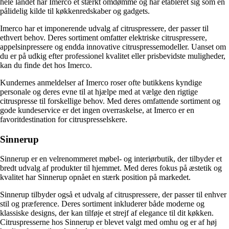
hele landet har Imerco et stærkt omdømme og har etableret sig som en
pålidelig kilde til køkkenredskaber og gadgets.
Imerco har et imponerende udvalg af citruspressere, der passer til
ethvert behov. Deres sortiment omfatter elektriske citruspressere,
appelsinpressere og endda innovative citruspressemodeller. Uanset om
du er på udkig efter professionel kvalitet eller prisbevidste muligheder,
kan du finde det hos Imerco.
Kundernes anmeldelser af Imerco roser ofte butikkens kyndige
personale og deres evne til at hjælpe med at vælge den rigtige
citruspresse til forskellige behov. Med deres omfattende sortiment og
gode kundeservice er det ingen overraskelse, at Imerco er en
favoritdestination for citruspresselskere.
Sinnerup
Sinnerup er en velrenommeret møbel- og interiørbutik, der tilbyder et
bredt udvalg af produkter til hjemmet. Med deres fokus på æstetik og
kvalitet har Sinnerup opnået en stærk position på markedet.
Sinnerup tilbyder også et udvalg af citruspressere, der passer til enhver
stil og præference. Deres sortiment inkluderer både moderne og
klassiske designs, der kan tilføje et strejf af elegance til dit køkken.
Citruspresserne hos Sinnerup er blevet valgt med omhu og er af høj