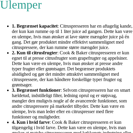
Ulemper
1. Begrænset kapacitet
: Citruspresseren har en aftagelig kande,
der kun kan rumme op til 1 liter juice ad gangen. Dette kan være
en ulempe, hvis man ønsker at lave større mængder juice på én
gang. Det gør produktet mindre effektivt sammenlignet med
citruspressere, der kan rumme større mængder juice.
2. Kun til citrusfrugter
: Cook & Baker citruspresseren er kun
egnet til at presse citrusfrugter som grapefrugter og appelsiner.
Dette kan være en ulempe, hvis man ønsker at presse andre
typer frugter eller grøntsager. Det begrænser produktets
alsidighed og gør det mindre attraktivt sammenlignet med
citruspressere, der kan håndtere forskellige typer frugter og
grøntsager.
3. Begrænset funktioner
: Selvom citruspresseren har en smart
hældetud, indstilleligt filter, ledning oprul og er støjsvag,
mangler den muligvis nogle af de avancerede funktioner, som
andre citruspressere på markedet tilbyder. Dette kan være en
ulempe, hvis man leder efter en citruspresser med flere
funktioner og muligheder.
4. Kun i hvid farve
: Cook & Baker citruspresseren er kun
tilgængelig i hvid farve. Dette kan være en ulempe, hvis man
ønsker at matche citruspresseren med køkkenets indretning eller