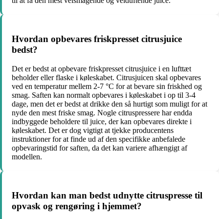
til at få den mest velsmagende og velduftende juice.
Hvordan opbevares friskpresset citrusjuice
bedst?
Det er bedst at opbevare friskpresset citrusjuice i en lufttæt
beholder eller flaske i køleskabet. Citrusjuicen skal opbevares
ved en temperatur mellem 2-7 °C for at bevare sin friskhed og
smag. Saften kan normalt opbevares i køleskabet i op til 3-4
dage, men det er bedst at drikke den så hurtigt som muligt for at
nyde den mest friske smag. Nogle citruspressere har endda
indbyggede beholdere til juice, der kan opbevares direkte i
køleskabet. Det er dog vigtigt at tjekke producentens
instruktioner for at finde ud af den specifikke anbefalede
opbevaringstid for saften, da det kan variere afhængigt af
modellen.
Hvordan kan man bedst udnytte citruspresse til
opvask og rengøring i hjemmet?