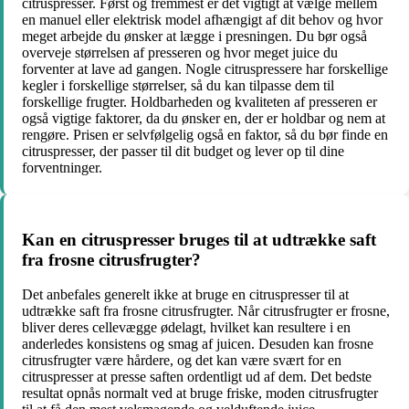
citruspresser. Først og fremmest er det vigtigt at vælge mellem
en manuel eller elektrisk model afhængigt af dit behov og hvor
meget arbejde du ønsker at lægge i presningen. Du bør også
overveje størrelsen af presseren og hvor meget juice du
forventer at lave ad gangen. Nogle citruspressere har forskellige
kegler i forskellige størrelser, så du kan tilpasse dem til
forskellige frugter. Holdbarheden og kvaliteten af presseren er
også vigtige faktorer, da du ønsker en, der er holdbar og nem at
rengøre. Prisen er selvfølgelig også en faktor, så du bør finde en
citruspresser, der passer til dit budget og lever op til dine
forventninger.
Kan en citruspresser bruges til at udtrække saft
fra frosne citrusfrugter?
Det anbefales generelt ikke at bruge en citruspresser til at
udtrække saft fra frosne citrusfrugter. Når citrusfrugter er frosne,
bliver deres cellevægge ødelagt, hvilket kan resultere i en
anderledes konsistens og smag af juicen. Desuden kan frosne
citrusfrugter være hårdere, og det kan være svært for en
citruspresser at presse saften ordentligt ud af dem. Det bedste
resultat opnås normalt ved at bruge friske, moden citrusfrugter