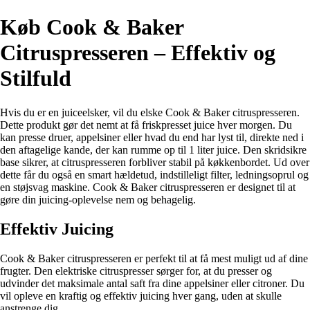
Køb Cook & Baker
Citruspresseren – Effektiv og
Stilfuld
Hvis du er en juiceelsker, vil du elske Cook & Baker citruspresseren.
Dette produkt gør det nemt at få friskpresset juice hver morgen. Du
kan presse druer, appelsiner eller hvad du end har lyst til, direkte ned i
den aftagelige kande, der kan rumme op til 1 liter juice. Den skridsikre
base sikrer, at citruspresseren forbliver stabil på køkkenbordet. Ud over
dette får du også en smart hældetud, indstilleligt filter, ledningsoprul og
en støjsvag maskine. Cook & Baker citruspresseren er designet til at
gøre din juicing-oplevelse nem og behagelig.
Effektiv Juicing
Cook & Baker citruspresseren er perfekt til at få mest muligt ud af dine
frugter. Den elektriske citruspresser sørger for, at du presser og
udvinder det maksimale antal saft fra dine appelsiner eller citroner. Du
vil opleve en kraftig og effektiv juicing hver gang, uden at skulle
anstrenge dig.