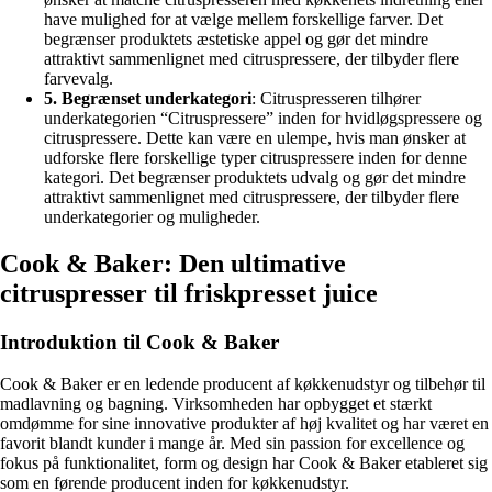
have mulighed for at vælge mellem forskellige farver. Det
begrænser produktets æstetiske appel og gør det mindre
attraktivt sammenlignet med citruspressere, der tilbyder flere
farvevalg.
5. Begrænset underkategori
: Citruspresseren tilhører
underkategorien “Citruspressere” inden for hvidløgspressere og
citruspressere. Dette kan være en ulempe, hvis man ønsker at
udforske flere forskellige typer citruspressere inden for denne
kategori. Det begrænser produktets udvalg og gør det mindre
attraktivt sammenlignet med citruspressere, der tilbyder flere
underkategorier og muligheder.
Cook & Baker: Den ultimative
citruspresser til friskpresset juice
Introduktion til Cook & Baker
Cook & Baker er en ledende producent af køkkenudstyr og tilbehør til
madlavning og bagning. Virksomheden har opbygget et stærkt
omdømme for sine innovative produkter af høj kvalitet og har været en
favorit blandt kunder i mange år. Med sin passion for excellence og
fokus på funktionalitet, form og design har Cook & Baker etableret sig
som en førende producent inden for køkkenudstyr.