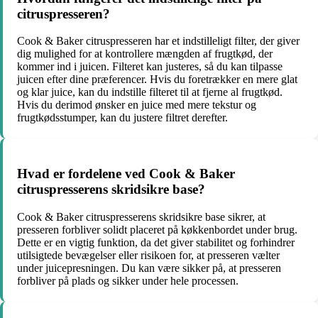
citruspresseren?
Cook & Baker citruspresseren har et indstilleligt filter, der giver
dig mulighed for at kontrollere mængden af frugtkød, der
kommer ind i juicen. Filteret kan justeres, så du kan tilpasse
juicen efter dine præferencer. Hvis du foretrækker en mere glat
og klar juice, kan du indstille filteret til at fjerne al frugtkød.
Hvis du derimod ønsker en juice med mere tekstur og
frugtkødsstumper, kan du justere filtret derefter.
Hvad er fordelene ved Cook & Baker
citruspresserens skridsikre base?
Cook & Baker citruspresserens skridsikre base sikrer, at
presseren forbliver solidt placeret på køkkenbordet under brug.
Dette er en vigtig funktion, da det giver stabilitet og forhindrer
utilsigtede bevægelser eller risikoen for, at presseren vælter
under juicepresningen. Du kan være sikker på, at presseren
forbliver på plads og sikker under hele processen.