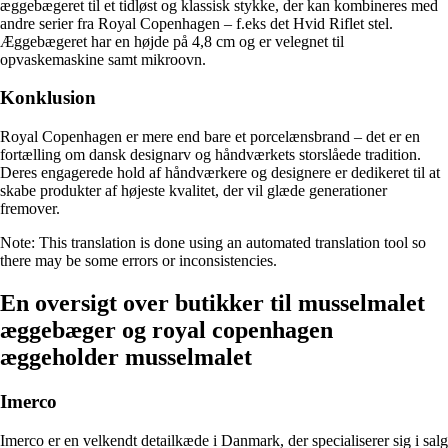
æggebægeret til et tidløst og klassisk stykke, der kan kombineres med
andre serier fra Royal Copenhagen – f.eks det Hvid Riflet stel.
Æggebægeret har en højde på 4,8 cm og er velegnet til
opvaskemaskine samt mikroovn.
Konklusion
Royal Copenhagen er mere end bare et porcelænsbrand – det er en
fortælling om dansk designarv og håndværkets storslåede tradition.
Deres engagerede hold af håndværkere og designere er dedikeret til at
skabe produkter af højeste kvalitet, der vil glæde generationer
fremover.
Note: This translation is done using an automated translation tool so
there may be some errors or inconsistencies.
En oversigt over butikker til musselmalet
æggebæger og royal copenhagen
æggeholder musselmalet
Imerco
Imerco er en velkendt detailkæde i Danmark, der specialiserer sig i salg