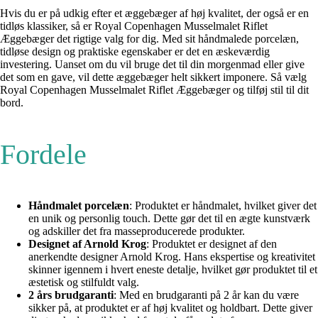
Hvis du er på udkig efter et æggebæger af høj kvalitet, der også er en
tidløs klassiker, så er Royal Copenhagen Musselmalet Riflet
Æggebæger det rigtige valg for dig. Med sit håndmalede porcelæn,
tidløse design og praktiske egenskaber er det en æskeværdig
investering. Uanset om du vil bruge det til din morgenmad eller give
det som en gave, vil dette æggebæger helt sikkert imponere. Så vælg
Royal Copenhagen Musselmalet Riflet Æggebæger og tilføj stil til dit
bord.
Fordele
Håndmalet porcelæn
: Produktet er håndmalet, hvilket giver det
en unik og personlig touch. Dette gør det til en ægte kunstværk
og adskiller det fra masseproducerede produkter.
Designet af Arnold Krog
: Produktet er designet af den
anerkendte designer Arnold Krog. Hans ekspertise og kreativitet
skinner igennem i hvert eneste detalje, hvilket gør produktet til et
æstetisk og stilfuldt valg.
2 års brudgaranti
: Med en brudgaranti på 2 år kan du være
sikker på, at produktet er af høj kvalitet og holdbart. Dette giver