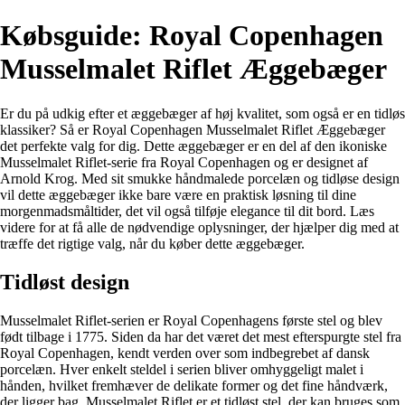
Købsguide: Royal Copenhagen
Musselmalet Riflet Æggebæger
Er du på udkig efter et æggebæger af høj kvalitet, som også er en tidløs
klassiker? Så er Royal Copenhagen Musselmalet Riflet Æggebæger
det perfekte valg for dig. Dette æggebæger er en del af den ikoniske
Musselmalet Riflet-serie fra Royal Copenhagen og er designet af
Arnold Krog. Med sit smukke håndmalede porcelæn og tidløse design
vil dette æggebæger ikke bare være en praktisk løsning til dine
morgenmadsmåltider, det vil også tilføje elegance til dit bord. Læs
videre for at få alle de nødvendige oplysninger, der hjælper dig med at
træffe det rigtige valg, når du køber dette æggebæger.
Tidløst design
Musselmalet Riflet-serien er Royal Copenhagens første stel og blev
født tilbage i 1775. Siden da har det været det mest efterspurgte stel fra
Royal Copenhagen, kendt verden over som indbegrebet af dansk
porcelæn. Hver enkelt steldel i serien bliver omhyggeligt malet i
hånden, hvilket fremhæver de delikate former og det fine håndværk,
der ligger bag. Musselmalet Riflet er et tidløst stel, der kan bruges som