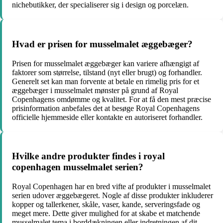
nichebutikker, der specialiserer sig i design og porcelæn.
Hvad er prisen for musselmalet æggebæger?
Prisen for musselmalet æggebæger kan variere afhængigt af
faktorer som størrelse, tilstand (nyt eller brugt) og forhandler.
Generelt set kan man forvente at betale en rimelig pris for et
æggebæger i musselmalet mønster på grund af Royal
Copenhagens omdømme og kvalitet. For at få den mest præcise
prisinformation anbefales det at besøge Royal Copenhagens
officielle hjemmeside eller kontakte en autoriseret forhandler.
Hvilke andre produkter findes i royal
copenhagen musselmalet serien?
Royal Copenhagen har en bred vifte af produkter i musselmalet
serien udover æggebægeret. Nogle af disse produkter inkluderer
kopper og tallerkener, skåle, vaser, kande, serveringsfade og
meget mere. Dette giver mulighed for at skabe et matchende
musselmalet tema i borddækningen eller indretningen af ​​dit