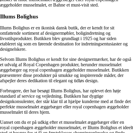
æggeholder musselmalet, er Bahne et must-visit sted.
Illums Bolighus
Illums Bolighus er en ikonisk dansk butik, der er kendt for sit
omfattende sortiment af designermøbler, boligindretning og
livsstilsprodukter. Butikken blev grundlagt i 1925 og har siden
etableret sig som en førende destination for indretningsentusiaster og
designelskere.
Selvom Illums Bolighus er kendt for sine designermærker, har de også
et udvalg af Royal Copenhagen produkter, herunder musselmalet
æggebæger og royal copenhagen æggeholder musselmalet. Butikken
præsenterer disse produkter på smukke og inspirerende måder, der
afspejler deres dedikation til elegant og tidløs design.
Forbrugere, der har besøgt Illums Bolighus, har oplevet den høje
standard af service og vejledning. Butikken har dygtige
designkonsulenter, der står klar til at hjælpe kunderne med at finde det
perfekte musselmalet æggebæger eller royal copenhagen æggeholder
musselmalet til deres hjem.
Uanset om du er på udkig efter et musselmalet æggebæger eller en
royal copenhagen æggeholder musselmalet, er Illums Bolighus et ideelt
sted at besøge for at få en førsteklasses shoppingoplevelse og finde