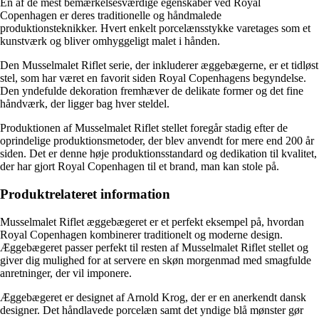
En af de mest bemærkelsesværdige egenskaber ved Royal
Copenhagen er deres traditionelle og håndmalede
produktionsteknikker. Hvert enkelt porcelænsstykke varetages som et
kunstværk og bliver omhyggeligt malet i hånden.
Den Musselmalet Riflet serie, der inkluderer æggebægerne, er et tidløst
stel, som har været en favorit siden Royal Copenhagens begyndelse.
Den yndefulde dekoration fremhæver de delikate former og det fine
håndværk, der ligger bag hver steldel.
Produktionen af Musselmalet Riflet stellet foregår stadig efter de
oprindelige produktionsmetoder, der blev anvendt for mere end 200 år
siden. Det er denne høje produktionsstandard og dedikation til kvalitet,
der har gjort Royal Copenhagen til et brand, man kan stole på.
Produktrelateret information
Musselmalet Riflet æggebægeret er et perfekt eksempel på, hvordan
Royal Copenhagen kombinerer traditionelt og moderne design.
Æggebægeret passer perfekt til resten af Musselmalet Riflet stellet og
giver dig mulighed for at servere en skøn morgenmad med smagfulde
anretninger, der vil imponere.
Æggebægeret er designet af Arnold Krog, der er en anerkendt dansk
designer. Det håndlavede porcelæn samt det yndige blå mønster gør