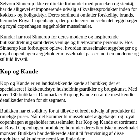
Selvom Sinnerup ikke er direkte forbundet med porcelæn og stentøj,
har de alligevel et imponerende udvalg af kvalitetsprodukter inden for
køkken- og boligudstyr. Deres sortiment omfatter forskellige brands,
herunder Royal Copenhagen, der producerer musselmalet æggebæger
og royal copenhagen æggeholder musselmalet.
Kunder har rost Sinnerup for deres moderne og inspirerende
butiksindretning samt deres venlige og hjælpsomme personale. Hos
Sinnerup kan forbrugere opleve, hvordan musselmalet æggebæger og
royal copenhagen æggeholder musselmalet passer ind i en moderne og
stilfuld livsstil.
Kop og Kande
Kop og Kande er en landsdækkende kæde af butikker, der er
specialiseret i køkkenudstyr, husholdningsartikler og brugskunst. Med
over 130 butikker i Danmark er Kop og Kande en af de mest kendte
detailkæder inden for sit segment.
Butikken har et solidt ry for at tilbyde et bredt udvalg af produkter til
rimelige priser. Når det kommer til musselmalet æggebæger og royal
copenhagen æggeholder musselmalet, har Kop og Kande et sortiment
af Royal Copenhagen produkter, herunder deres ikoniske musselmalet
mønster. Butikken har dedikerede afsnit til fremvisning af disse
produkter, så kunderne nemt kan finde dem.