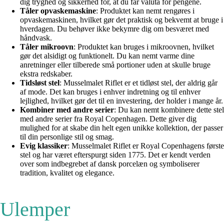
dig tryghed og sikkerhed for, at du får valuta for pengene.
Tåler opvaskemaskine
: Produktet kan nemt rengøres i
opvaskemaskinen, hvilket gør det praktisk og bekvemt at bruge i
hverdagen. Du behøver ikke bekymre dig om besværet med
håndvask.
Tåler mikroovn
: Produktet kan bruges i mikroovnen, hvilket
gør det alsidigt og funktionelt. Du kan nemt varme dine
anretninger eller tilberede små portioner uden at skulle bruge
ekstra redskaber.
Tidsløst stel
: Musselmalet Riflet er et tidløst stel, der aldrig går
af mode. Det kan bruges i enhver indretning og til enhver
lejlighed, hvilket gør det til en investering, der holder i mange år.
Kombiner med andre serier
: Du kan nemt kombinere dette stel
med andre serier fra Royal Copenhagen. Dette giver dig
mulighed for at skabe din helt egen unikke kollektion, der passer
til din personlige stil og smag.
Evig klassiker
: Musselmalet Riflet er Royal Copenhagens første
stel og har været efterspurgt siden 1775. Det er kendt verden
over som indbegrebet af dansk porcelæn og symboliserer
tradition, kvalitet og elegance.
Ulemper