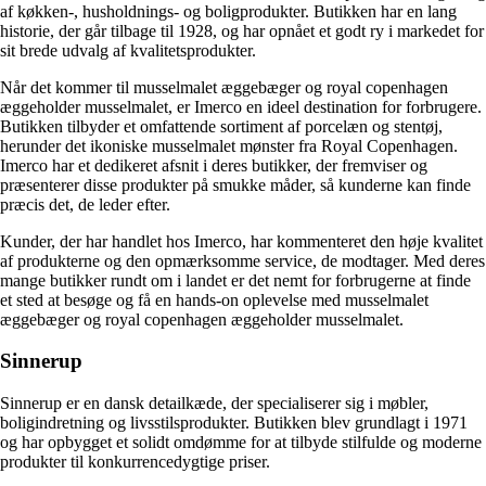
af køkken-, husholdnings- og boligprodukter. Butikken har en lang
historie, der går tilbage til 1928, og har opnået et godt ry i markedet for
sit brede udvalg af kvalitetsprodukter.
Når det kommer til musselmalet æggebæger og royal copenhagen
æggeholder musselmalet, er Imerco en ideel destination for forbrugere.
Butikken tilbyder et omfattende sortiment af porcelæn og stentøj,
herunder det ikoniske musselmalet mønster fra Royal Copenhagen.
Imerco har et dedikeret afsnit i deres butikker, der fremviser og
præsenterer disse produkter på smukke måder, så kunderne kan finde
præcis det, de leder efter.
Kunder, der har handlet hos Imerco, har kommenteret den høje kvalitet
af produkterne og den opmærksomme service, de modtager. Med deres
mange butikker rundt om i landet er det nemt for forbrugerne at finde
et sted at besøge og få en hands-on oplevelse med musselmalet
æggebæger og royal copenhagen æggeholder musselmalet.
Sinnerup
Sinnerup er en dansk detailkæde, der specialiserer sig i møbler,
boligindretning og livsstilsprodukter. Butikken blev grundlagt i 1971
og har opbygget et solidt omdømme for at tilbyde stilfulde og moderne
produkter til konkurrencedygtige priser.