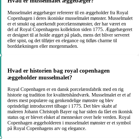
Hvad er musselmalet æggebæger?
Musselmalet æggebæger refererer til en æggeholder fra Royal
Copenhagen i deres ikoniske musselmalet mønster. Musselmalet
er et smukt og anerkendt porcelænsmønster, der har været en
del af Royal Copenhagens kollektion siden 1775. Æggebægeret
er designet til at holde ægget på plads, mens det bliver serveret
eller spist, og det tilføjer en elegance og tidløs charme til
borddækningen eller morgenmaden.
Hvad er historien bag royal copenhagen
æggeholder musselmalet?
Royal Copenhagen er en dansk porcelænsfabrik med en rig
historie og tradition for kvalitetshåndværk. Musselmalet er et af
deres mest populære og genkendelige mønstre og blev
oprindeligt introduceret tilbage i 1775. Det blev skabt af
maleren Johann Christoph Bayer og har siden da fået en ikonisk
status og er blevet elsket af mennesker over hele verden. Royal
Copenhagen æggeholderen i musselmalet mønster er et symbol
på Royal Copenhagens arv og elegance.