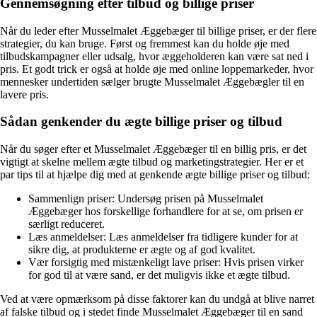
Gennemsøgning efter tilbud og billige priser
Når du leder efter Musselmalet Æggebæger til billige priser, er der flere
strategier, du kan bruge. Først og fremmest kan du holde øje med
tilbudskampagner eller udsalg, hvor æggeholderen kan være sat ned i
pris. Et godt trick er også at holde øje med online loppemarkeder, hvor
mennesker undertiden sælger brugte Musselmalet Æggebægler til en
lavere pris.
Sådan genkender du ægte billige priser og tilbud
Når du søger efter et Musselmalet Æggebæger til en billig pris, er det
vigtigt at skelne mellem ægte tilbud og marketingstrategier. Her er et
par tips til at hjælpe dig med at genkende ægte billige priser og tilbud:
Sammenlign priser: Undersøg prisen på Musselmalet
Æggebæger hos forskellige forhandlere for at se, om prisen er
særligt reduceret.
Læs anmeldelser: Læs anmeldelser fra tidligere kunder for at
sikre dig, at produkterne er ægte og af god kvalitet.
Vær forsigtig med mistænkeligt lave priser: Hvis prisen virker
for god til at være sand, er det muligvis ikke et ægte tilbud.
Ved at være opmærksom på disse faktorer kan du undgå at blive narret
af falske tilbud og i stedet finde Musselmalet Æggebæger til en sand