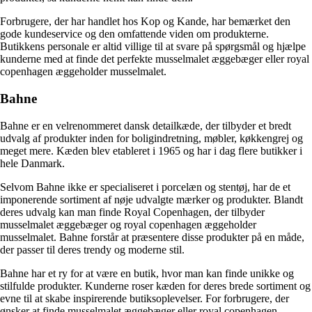
Forbrugere, der har handlet hos Kop og Kande, har bemærket den
gode kundeservice og den omfattende viden om produkterne.
Butikkens personale er altid villige til at svare på spørgsmål og hjælpe
kunderne med at finde det perfekte musselmalet æggebæger eller royal
copenhagen æggeholder musselmalet.
Bahne
Bahne er en velrenommeret dansk detailkæde, der tilbyder et bredt
udvalg af produkter inden for boligindretning, møbler, køkkengrej og
meget mere. Kæden blev etableret i 1965 og har i dag flere butikker i
hele Danmark.
Selvom Bahne ikke er specialiseret i porcelæn og stentøj, har de et
imponerende sortiment af nøje udvalgte mærker og produkter. Blandt
deres udvalg kan man finde Royal Copenhagen, der tilbyder
musselmalet æggebæger og royal copenhagen æggeholder
musselmalet. Bahne forstår at præsentere disse produkter på en måde,
der passer til deres trendy og moderne stil.
Bahne har et ry for at være en butik, hvor man kan finde unikke og
stilfulde produkter. Kunderne roser kæden for deres brede sortiment og
evne til at skabe inspirerende butiksoplevelser. For forbrugere, der
ønsker at finde musselmalet æggebæger eller royal copenhagen