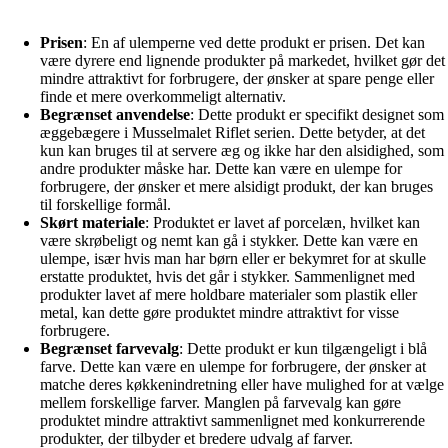
Prisen
: En af ulemperne ved dette produkt er prisen. Det kan
være dyrere end lignende produkter på markedet, hvilket gør det
mindre attraktivt for forbrugere, der ønsker at spare penge eller
finde et mere overkommeligt alternativ.
Begrænset anvendelse
: Dette produkt er specifikt designet som
æggebægere i Musselmalet Riflet serien. Dette betyder, at det
kun kan bruges til at servere æg og ikke har den alsidighed, som
andre produkter måske har. Dette kan være en ulempe for
forbrugere, der ønsker et mere alsidigt produkt, der kan bruges
til forskellige formål.
Skørt materiale
: Produktet er lavet af porcelæn, hvilket kan
være skrøbeligt og nemt kan gå i stykker. Dette kan være en
ulempe, især hvis man har børn eller er bekymret for at skulle
erstatte produktet, hvis det går i stykker. Sammenlignet med
produkter lavet af mere holdbare materialer som plastik eller
metal, kan dette gøre produktet mindre attraktivt for visse
forbrugere.
Begrænset farvevalg
: Dette produkt er kun tilgængeligt i blå
farve. Dette kan være en ulempe for forbrugere, der ønsker at
matche deres køkkenindretning eller have mulighed for at vælge
mellem forskellige farver. Manglen på farvevalg kan gøre
produktet mindre attraktivt sammenlignet med konkurrerende
produkter, der tilbyder et bredere udvalg af farver.