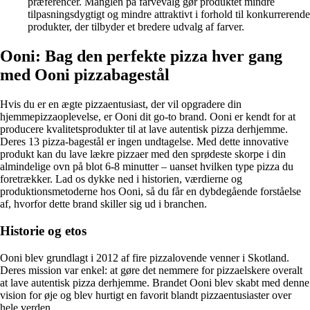
præferencer. Manglen på farvevalg gør produktet mindre
tilpasningsdygtigt og mindre attraktivt i forhold til konkurrerende
produkter, der tilbyder et bredere udvalg af farver.
Ooni: Bag den perfekte pizza hver gang
med Ooni pizzabagestål
Hvis du er en ægte pizzaentusiast, der vil opgradere din
hjemmepizzaoplevelse, er Ooni dit go-to brand. Ooni er kendt for at
producere kvalitetsprodukter til at lave autentisk pizza derhjemme.
Deres 13 pizza-bagestål er ingen undtagelse. Med dette innovative
produkt kan du lave lækre pizzaer med den sprødeste skorpe i din
almindelige ovn på blot 6-8 minutter – uanset hvilken type pizza du
foretrækker. Lad os dykke ned i historien, værdierne og
produktionsmetoderne hos Ooni, så du får en dybdegående forståelse
af, hvorfor dette brand skiller sig ud i branchen.
Historie og etos
Ooni blev grundlagt i 2012 af fire pizzalovende venner i Skotland.
Deres mission var enkel: at gøre det nemmere for pizzaelskere overalt
at lave autentisk pizza derhjemme. Brandet Ooni blev skabt med denne
vision for øje og blev hurtigt en favorit blandt pizzaentusiaster over
hele verden.