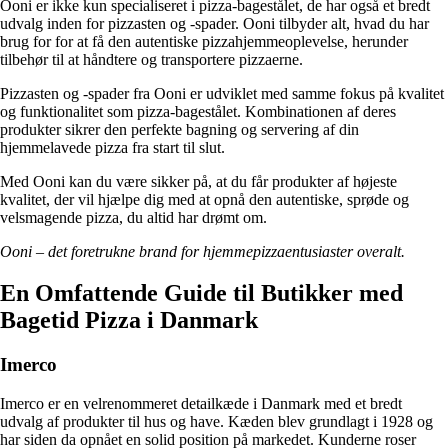
Ooni er ikke kun specialiseret i pizza-bagestålet, de har også et bredt
udvalg inden for pizzasten og -spader. Ooni tilbyder alt, hvad du har
brug for for at få den autentiske pizzahjemmeoplevelse, herunder
tilbehør til at håndtere og transportere pizzaerne.
Pizzasten og -spader fra Ooni er udviklet med samme fokus på kvalitet
og funktionalitet som pizza-bagestålet. Kombinationen af deres
produkter sikrer den perfekte bagning og servering af din
hjemmelavede pizza fra start til slut.
Med Ooni kan du være sikker på, at du får produkter af højeste
kvalitet, der vil hjælpe dig med at opnå den autentiske, sprøde og
velsmagende pizza, du altid har drømt om.
Ooni – det foretrukne brand for hjemmepizzaentusiaster overalt.
En Omfattende Guide til Butikker med
Bagetid Pizza i Danmark
Imerco
Imerco er en velrenommeret detailkæde i Danmark med et bredt
udvalg af produkter til hus og have. Kæden blev grundlagt i 1928 og
har siden da opnået en solid position på markedet. Kunderne roser