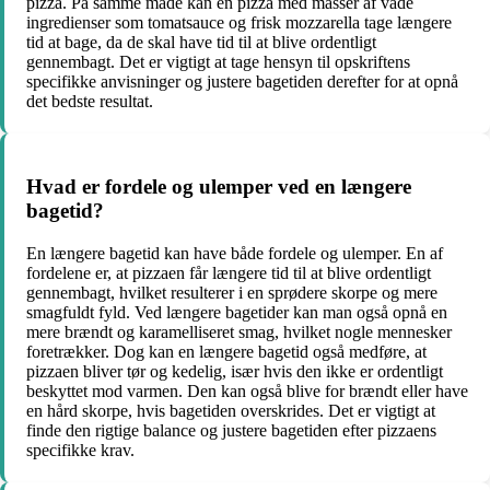
pizza. På samme måde kan en pizza med masser af våde
ingredienser som tomatsauce og frisk mozzarella tage længere
tid at bage, da de skal have tid til at blive ordentligt
gennembagt. Det er vigtigt at tage hensyn til opskriftens
specifikke anvisninger og justere bagetiden derefter for at opnå
det bedste resultat.
Hvad er fordele og ulemper ved en længere
bagetid?
En længere bagetid kan have både fordele og ulemper. En af
fordelene er, at pizzaen får længere tid til at blive ordentligt
gennembagt, hvilket resulterer i en sprødere skorpe og mere
smagfuldt fyld. Ved længere bagetider kan man også opnå en
mere brændt og karamelliseret smag, hvilket nogle mennesker
foretrækker. Dog kan en længere bagetid også medføre, at
pizzaen bliver tør og kedelig, især hvis den ikke er ordentligt
beskyttet mod varmen. Den kan også blive for brændt eller have
en hård skorpe, hvis bagetiden overskrides. Det er vigtigt at
finde den rigtige balance og justere bagetiden efter pizzaens
specifikke krav.