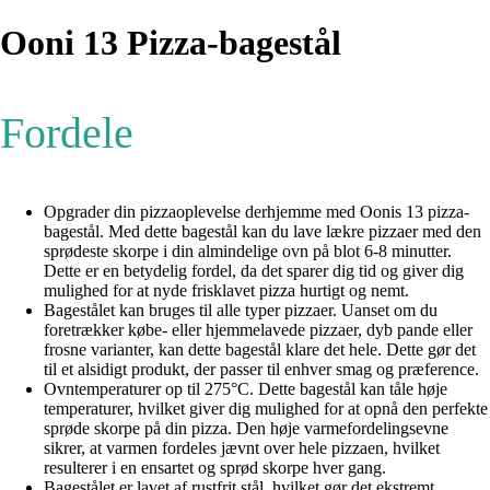
Ooni 13 Pizza-bagestål
Fordele
Opgrader din pizzaoplevelse derhjemme med Oonis 13 pizza-
bagestål. Med dette bagestål kan du lave lækre pizzaer med den
sprødeste skorpe i din almindelige ovn på blot 6-8 minutter.
Dette er en betydelig fordel, da det sparer dig tid og giver dig
mulighed for at nyde frisklavet pizza hurtigt og nemt.
Bagestålet kan bruges til alle typer pizzaer. Uanset om du
foretrækker købe- eller hjemmelavede pizzaer, dyb pande eller
frosne varianter, kan dette bagestål klare det hele. Dette gør det
til et alsidigt produkt, der passer til enhver smag og præference.
Ovntemperaturer op til 275°C. Dette bagestål kan tåle høje
temperaturer, hvilket giver dig mulighed for at opnå den perfekte
sprøde skorpe på din pizza. Den høje varmefordelingsevne
sikrer, at varmen fordeles jævnt over hele pizzaen, hvilket
resulterer i en ensartet og sprød skorpe hver gang.
Bagestålet er lavet af rustfrit stål, hvilket gør det ekstremt