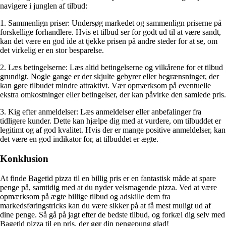
navigere i junglen af tilbud:
1. Sammenlign priser: Undersøg markedet og sammenlign priserne på
forskellige forhandlere. Hvis et tilbud ser for godt ud til at være sandt,
kan det være en god ide at tjekke prisen på andre steder for at se, om
det virkelig er en stor besparelse.
2. Læs betingelserne: Læs altid betingelserne og vilkårene for et tilbud
grundigt. Nogle gange er der skjulte gebyrer eller begrænsninger, der
kan gøre tilbudet mindre attraktivt. Vær opmærksom på eventuelle
ekstra omkostninger eller betingelser, der kan påvirke den samlede pris.
3. Kig efter anmeldelser: Læs anmeldelser eller anbefalinger fra
tidligere kunder. Dette kan hjælpe dig med at vurdere, om tilbuddet er
legitimt og af god kvalitet. Hvis der er mange positive anmeldelser, kan
det være en god indikator for, at tilbuddet er ægte.
Konklusion
At finde Bagetid pizza til en billig pris er en fantastisk måde at spare
penge på, samtidig med at du nyder velsmagende pizza. Ved at være
opmærksom på ægte billige tilbud og adskille dem fra
markedsføringstricks kan du være sikker på at få mest muligt ud af
dine penge. Så gå på jagt efter de bedste tilbud, og forkæl dig selv med
Bagetid pizza til en pris, der gør din pengepung glad!