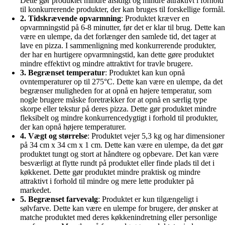
Dette gør produktet mindre alsidigt og mindre attraktivt i forhold
til konkurrerende produkter, der kan bruges til forskellige formål.
2. Tidskrævende opvarmning
: Produktet kræver en
opvarmningstid på 6-8 minutter, før det er klar til brug. Dette kan
være en ulempe, da det forlænger den samlede tid, det tager at
lave en pizza. I sammenligning med konkurrerende produkter,
der har en hurtigere opvarmningstid, kan dette gøre produktet
mindre effektivt og mindre attraktivt for travle brugere.
3. Begrænset temperatur
: Produktet kan kun opnå
ovntemperaturer op til 275°C. Dette kan være en ulempe, da det
begrænser muligheden for at opnå en højere temperatur, som
nogle brugere måske foretrækker for at opnå en særlig type
skorpe eller tekstur på deres pizza. Dette gør produktet mindre
fleksibelt og mindre konkurrencedygtigt i forhold til produkter,
der kan opnå højere temperaturer.
4. Vægt og størrelse
: Produktet vejer 5,3 kg og har dimensioner
på 34 cm x 34 cm x 1 cm. Dette kan være en ulempe, da det gør
produktet tungt og stort at håndtere og opbevare. Det kan være
besværligt at flytte rundt på produktet eller finde plads til det i
køkkenet. Dette gør produktet mindre praktisk og mindre
attraktivt i forhold til mindre og mere lette produkter på
markedet.
5. Begrænset farvevalg
: Produktet er kun tilgængeligt i
sølvfarve. Dette kan være en ulempe for brugere, der ønsker at
matche produktet med deres køkkenindretning eller personlige