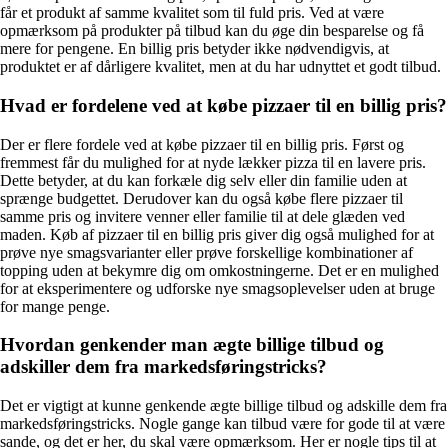
får et produkt af samme kvalitet som til fuld pris. Ved at være
opmærksom på produkter på tilbud kan du øge din besparelse og få
mere for pengene. En billig pris betyder ikke nødvendigvis, at
produktet er af dårligere kvalitet, men at du har udnyttet et godt tilbud.
Hvad er fordelene ved at købe pizzaer til en billig pris?
Der er flere fordele ved at købe pizzaer til en billig pris. Først og
fremmest får du mulighed for at nyde lækker pizza til en lavere pris.
Dette betyder, at du kan forkæle dig selv eller din familie uden at
sprænge budgettet. Derudover kan du også købe flere pizzaer til
samme pris og invitere venner eller familie til at dele glæden ved
maden. Køb af pizzaer til en billig pris giver dig også mulighed for at
prøve nye smagsvarianter eller prøve forskellige kombinationer af
topping uden at bekymre dig om omkostningerne. Det er en mulighed
for at eksperimentere og udforske nye smagsoplevelser uden at bruge
for mange penge.
Hvordan genkender man ægte billige tilbud og
adskiller dem fra markedsføringstricks?
Det er vigtigt at kunne genkende ægte billige tilbud og adskille dem fra
markedsføringstricks. Nogle gange kan tilbud være for gode til at være
sande, og det er her, du skal være opmærksom. Her er nogle tips til at