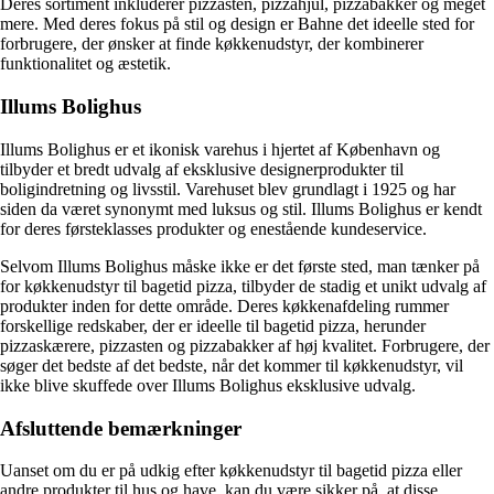
Deres sortiment inkluderer pizzasten, pizzahjul, pizzabakker og meget
mere. Med deres fokus på stil og design er Bahne det ideelle sted for
forbrugere, der ønsker at finde køkkenudstyr, der kombinerer
funktionalitet og æstetik.
Illums Bolighus
Illums Bolighus er et ikonisk varehus i hjertet af København og
tilbyder et bredt udvalg af eksklusive designerprodukter til
boligindretning og livsstil. Varehuset blev grundlagt i 1925 og har
siden da været synonymt med luksus og stil. Illums Bolighus er kendt
for deres førsteklasses produkter og enestående kundeservice.
Selvom Illums Bolighus måske ikke er det første sted, man tænker på
for køkkenudstyr til bagetid pizza, tilbyder de stadig et unikt udvalg af
produkter inden for dette område. Deres køkkenafdeling rummer
forskellige redskaber, der er ideelle til bagetid pizza, herunder
pizzaskærere, pizzasten og pizzabakker af høj kvalitet. Forbrugere, der
søger det bedste af det bedste, når det kommer til køkkenudstyr, vil
ikke blive skuffede over Illums Bolighus eksklusive udvalg.
Afsluttende bemærkninger
Uanset om du er på udkig efter køkkenudstyr til bagetid pizza eller
andre produkter til hus og have, kan du være sikker på, at disse