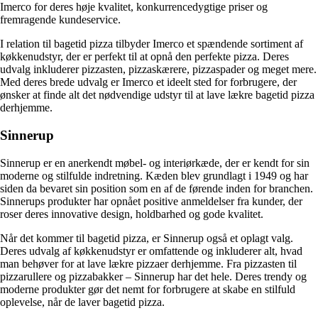
Imerco for deres høje kvalitet, konkurrencedygtige priser og
fremragende kundeservice.
I relation til bagetid pizza tilbyder Imerco et spændende sortiment af
køkkenudstyr, der er perfekt til at opnå den perfekte pizza. Deres
udvalg inkluderer pizzasten, pizzaskærere, pizzaspader og meget mere.
Med deres brede udvalg er Imerco et ideelt sted for forbrugere, der
ønsker at finde alt det nødvendige udstyr til at lave lækre bagetid pizza
derhjemme.
Sinnerup
Sinnerup er en anerkendt møbel- og interiørkæde, der er kendt for sin
moderne og stilfulde indretning. Kæden blev grundlagt i 1949 og har
siden da bevaret sin position som en af de førende inden for branchen.
Sinnerups produkter har opnået positive anmeldelser fra kunder, der
roser deres innovative design, holdbarhed og gode kvalitet.
Når det kommer til bagetid pizza, er Sinnerup også et oplagt valg.
Deres udvalg af køkkenudstyr er omfattende og inkluderer alt, hvad
man behøver for at lave lækre pizzaer derhjemme. Fra pizzasten til
pizzarullere og pizzabakker – Sinnerup har det hele. Deres trendy og
moderne produkter gør det nemt for forbrugere at skabe en stilfuld
oplevelse, når de laver bagetid pizza.