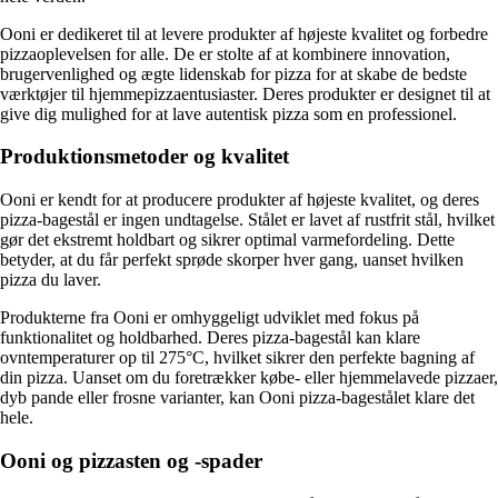
Ooni er dedikeret til at levere produkter af højeste kvalitet og forbedre
pizzaoplevelsen for alle. De er stolte af at kombinere innovation,
brugervenlighed og ægte lidenskab for pizza for at skabe de bedste
værktøjer til hjemmepizzaentusiaster. Deres produkter er designet til at
give dig mulighed for at lave autentisk pizza som en professionel.
Produktionsmetoder og kvalitet
Ooni er kendt for at producere produkter af højeste kvalitet, og deres
pizza-bagestål er ingen undtagelse. Stålet er lavet af rustfrit stål, hvilket
gør det ekstremt holdbart og sikrer optimal varmefordeling. Dette
betyder, at du får perfekt sprøde skorper hver gang, uanset hvilken
pizza du laver.
Produkterne fra Ooni er omhyggeligt udviklet med fokus på
funktionalitet og holdbarhed. Deres pizza-bagestål kan klare
ovntemperaturer op til 275°C, hvilket sikrer den perfekte bagning af
din pizza. Uanset om du foretrækker købe- eller hjemmelavede pizzaer,
dyb pande eller frosne varianter, kan Ooni pizza-bagestålet klare det
hele.
Ooni og pizzasten og -spader