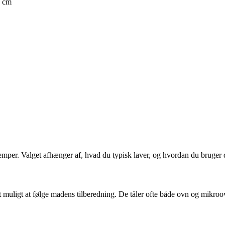
5 cm
emper. Valget afhænger af, hvad du typisk laver, og hvordan du bruger 
det muligt at følge madens tilberedning. De tåler ofte både ovn og mikr