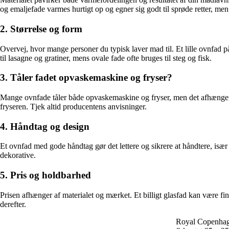
og emaljefade varmes hurtigt op og egner sig godt til sprøde retter, men
2. Størrelse og form
Overvej, hvor mange personer du typisk laver mad til. Et lille ovnfad på 1
til lasagne og gratiner, mens ovale fade ofte bruges til steg og fisk.
3. Tåler fadet opvaskemaskine og fryser?
Mange ovnfade tåler både opvaskemaskine og fryser, men det afhænger af m
fryseren. Tjek altid producentens anvisninger.
4. Håndtag og design
Et ovnfad med gode håndtag gør det lettere og sikrere at håndtere, især n
dekorative.
5. Pris og holdbarhed
Prisen afhænger af materialet og mærket. Et billigt glasfad kan være fint
derefter.
Royal Copenhage