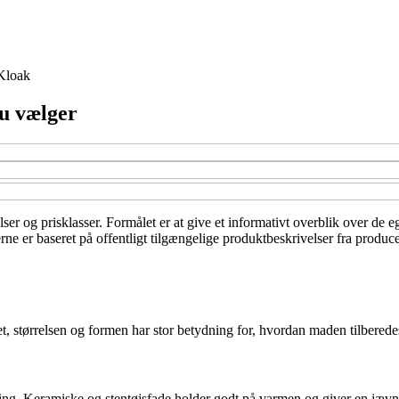
Kloak
du vælger
elser og prisklasser. Formålet er at give et informativt overblik over de 
ne er baseret på offentligt tilgængelige produktbeskrivelser fra produce
, størrelsen og formen har stor betydning for, hvordan maden tilberedes
ning. Keramiske og stentøjsfade holder godt på varmen og giver en jævn