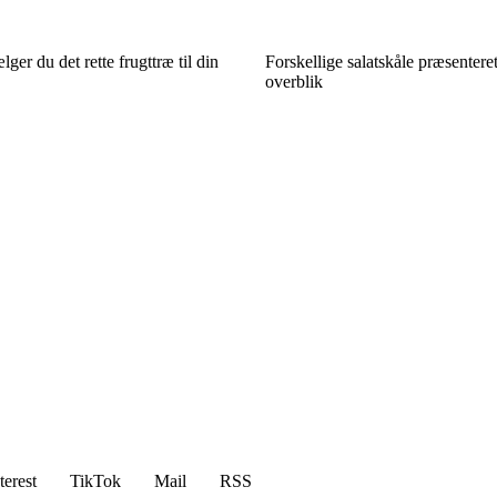
er du det rette frugttræ til din
Forskellige salatskåle præsenteret
overblik
terest
TikTok
Mail
RSS