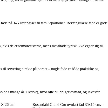
e fade på 3–5 liter passer til familieportioner. Rektangulære fade er gode
 hvis de er termoresistente, mens metalfade typisk ikke egner sig til
s til servering direkte på bordet – nogle fade er både praktiske og
n holde i mange år. Overvej, hvor ofte du bruger ovnfad, og investér
0 X 26 cm
Rosendahl Grand Cru ovnfast fad 35x15 cm. -