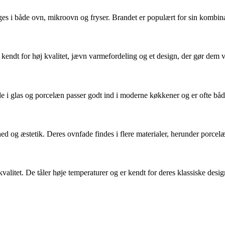
uges i både ovn, mikroovn og fryser. Brandet er populært for sin kombina
 kendt for høj kvalitet, jævn varmefordeling og et design, der gør dem v
e i glas og porcelæn passer godt ind i moderne køkkener og er ofte bå
g æstetik. Deres ovnfade findes i flere materialer, herunder porcelæn og
 kvalitet. De tåler høje temperaturer og er kendt for deres klassiske desig