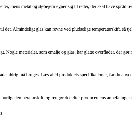
tter, mens metal og støbejern egner sig til retter, der skal have sprød 
t til det. Almindeligt glas kan revne ved pludselige temperaturskift, så t
igt. Nogle materialer, som emalje og glas, har glatte overflader, der gør 
de aldrig må bruges. Læs altid produktets specifikationer, før du anve
hurtige temperaturskift, og rengør det efter producentens anbefalinger f
ns