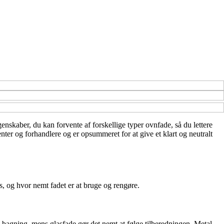
egenskaber, du kan forvente af forskellige typer ovnfade, så du lettere
nter og forhandlere og er opsummeret for at give et klart og neutralt
, og hvor nemt fadet er at bruge og rengøre.
 bagning, mens glasfade gør det nemt at følge tilberedningen. Metal-