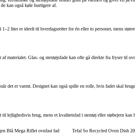
 de kan også køle hurtigere af.
–2 liter er ideelt til hverdagsretter for én eller to personer, mens størr
aterialet. Glas- og stentøjsfade kan ofte gå direkte fra fryser til ovn,
år det er varmt. Designet kan også spille en rolle, hvis fadet skal bruge
 til lejlighedsvis brug, mens et kvalitetsfad i stentøj eller støbejern ka
n Blå Mega Riflet ovnfast fad
Tefal So Recycled Oven Dish 2