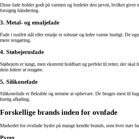
Disse fade holder godt på varmen og fordeler den jævnt, hvilket giver en
forsigtig håndtering.
3. Metal- og emaljefade
Fade i rustfrit stål eller emalje er robuste og leder varme hurtigt. De eg
mere rengøring.
4. Støbejernsfade
Støbejern er tungt, men ekstremt holdbart og perfekt til retter, der sk
dem lettere at rengøre.
5. Silikonefade
Silikonefade er fleksible og nemme at opbevare. De bruges mest til bag
hurtig afkøling.
Forskellige brands inden for ovnfade
Markedet for ovnfade byder på mange kendte brands, som hver især har
Pyrex