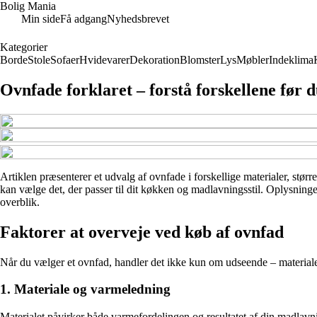
Bolig Mania
Min side
Få adgang
Nyhedsbrevet
Kategorier
Borde
Stole
Sofaer
Hvidevarer
Dekoration
Blomster
Lys
Møbler
Indeklima
Ovnfade forklaret – forstå forskellene før 
Artiklen præsenterer et udvalg af ovnfade i forskellige materialer, størr
kan vælge det, der passer til dit køkken og madlavningsstil. Oplysninger
overblik.
Faktorer at overveje ved køb af ovnfad
Når du vælger et ovnfad, handler det ikke kun om udseende – materialet
1. Materiale og varmeledning
Materialet påvirker både varmefordelingen og resultatet af din madlav