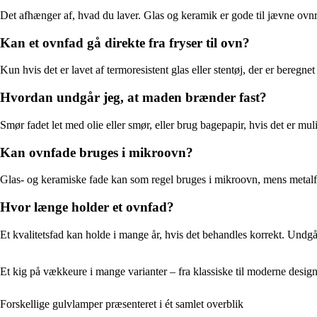
Det afhænger af, hvad du laver. Glas og keramik er gode til jævne ovnre
Kan et ovnfad gå direkte fra fryser til ovn?
Kun hvis det er lavet af termoresistent glas eller stentøj, der er beregne
Hvordan undgår jeg, at maden brænder fast?
Smør fadet let med olie eller smør, eller brug bagepapir, hvis det er mul
Kan ovnfade bruges i mikroovn?
Glas- og keramiske fade kan som regel bruges i mikroovn, mens metalfa
Hvor længe holder et ovnfad?
Et kvalitetsfad kan holde i mange år, hvis det behandles korrekt. Undgå 
Et kig på vækkeure i mange varianter – fra klassiske til moderne desig
Forskellige gulvlamper præsenteret i ét samlet overblik