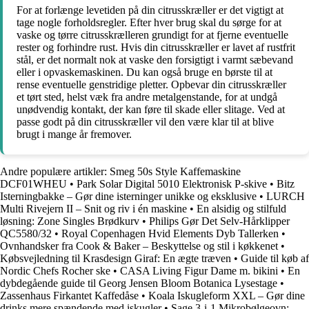
For at forlænge levetiden på din citrusskræller er det vigtigt at
tage nogle forholdsregler. Efter hver brug skal du sørge for at
vaske og tørre citrusskrælleren grundigt for at fjerne eventuelle
rester og forhindre rust. Hvis din citrusskræller er lavet af rustfrit
stål, er det normalt nok at vaske den forsigtigt i varmt sæbevand
eller i opvaskemaskinen. Du kan også bruge en børste til at
rense eventuelle genstridige pletter. Opbevar din citrusskræller
et tørt sted, helst væk fra andre metalgenstande, for at undgå
unødvendig kontakt, der kan føre til skade eller slitage. Ved at
passe godt på din citrusskræller vil den være klar til at blive
brugt i mange år fremover.
Andre populære artikler:
Smeg 50s Style Kaffemaskine
DCF01WHEU
•
Park Solar Digital 5010 Elektronisk P-skive
•
Bitz
Isterningbakke – Gør dine isterninger unikke og eksklusive
•
LURCH
Multi Rivejern II – Snit og riv i én maskine
•
En alsidig og stilfuld
løsning: Zone Singles Brødkurv
•
Philips Gør Det Selv-Hårklipper
QC5580/32
•
Royal Copenhagen Hvid Elements Dyb Tallerken
•
Ovnhandsker fra Cook & Baker – Beskyttelse og stil i køkkenet
•
Købsvejledning til Krasdesign Giraf: En ægte træven
•
Guide til køb af
Nordic Chefs Rocher ske
•
CASA Living Figur Dame m. bikini
•
En
dybdegående guide til Georg Jensen Bloom Botanica Lysestage
•
Zassenhaus Firkantet Kaffedåse
•
Koala Iskugleform XXL – Gør dine
drinks mere spændende med iskugler
•
Sage 3-i-1 Mikrobølgeovn: