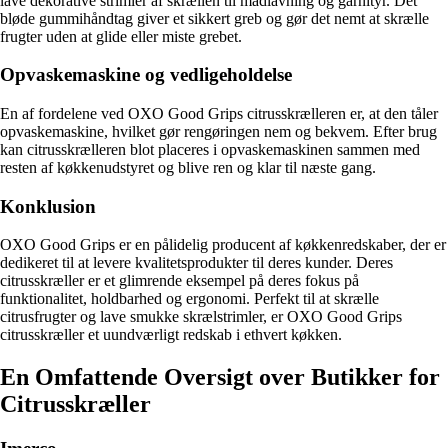
lave dekorative strimler af skrællen til madlavning og garnityr. Det
bløde gummihåndtag giver et sikkert greb og gør det nemt at skrælle
frugter uden at glide eller miste grebet.
Opvaskemaskine og vedligeholdelse
En af fordelene ved OXO Good Grips citrusskrælleren er, at den tåler
opvaskemaskine, hvilket gør rengøringen nem og bekvem. Efter brug
kan citrusskrælleren blot placeres i opvaskemaskinen sammen med
resten af køkkenudstyret og blive ren og klar til næste gang.
Konklusion
OXO Good Grips er en pålidelig producent af køkkenredskaber, der er
dedikeret til at levere kvalitetsprodukter til deres kunder. Deres
citrusskræller er et glimrende eksempel på deres fokus på
funktionalitet, holdbarhed og ergonomi. Perfekt til at skrælle
citrusfrugter og lave smukke skrælstrimler, er OXO Good Grips
citrusskræller et uundværligt redskab i ethvert køkken.
En Omfattende Oversigt over Butikker for
Citrusskræller