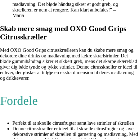
madlavning. Det bløde håndtag sikrer et godt greb, og
skrælleren er nem at rengøre. Kan klart anbefales!” –
Maria
Skab mere smag med OXO Good Grips
Citrusskræller
Med OXO Good Grips citrusskrælleren kan du skabe mere smag og
dekorere dine drinks og madlavning med lækre skrælstrimler. Det
bløde gummihåndtag sikrer et sikkert greb, mens det skarpe skæreblad
giver dig både tynde og tykke strimler. Denne citrusskræller er ideel til
enhver, der ønsker at tilføje en ekstra dimension til deres madlavning
og drikkevarer.
Fordele
Perfekt til at skrælle citrusfrugter samt lave strimler af skrællen
Denne citrusskræller er ideel til at skrælle citrusfrugter og lave
dekorative strimler af skrællen til garnering og madlavning. Med