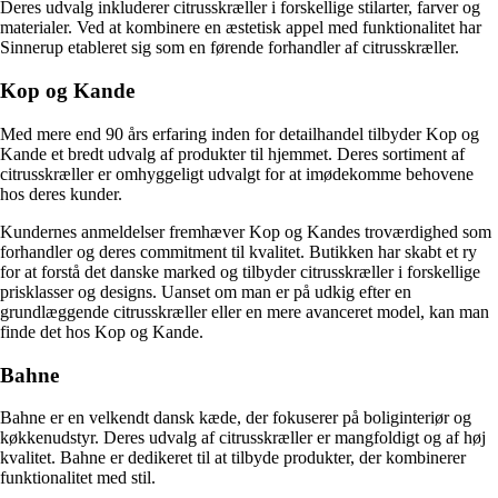
Deres udvalg inkluderer citrusskræller i forskellige stilarter, farver og
materialer. Ved at kombinere en æstetisk appel med funktionalitet har
Sinnerup etableret sig som en førende forhandler af citrusskræller.
Kop og Kande
Med mere end 90 års erfaring inden for detailhandel tilbyder Kop og
Kande et bredt udvalg af produkter til hjemmet. Deres sortiment af
citrusskræller er omhyggeligt udvalgt for at imødekomme behovene
hos deres kunder.
Kundernes anmeldelser fremhæver Kop og Kandes troværdighed som
forhandler og deres commitment til kvalitet. Butikken har skabt et ry
for at forstå det danske marked og tilbyder citrusskræller i forskellige
prisklasser og designs. Uanset om man er på udkig efter en
grundlæggende citrusskræller eller en mere avanceret model, kan man
finde det hos Kop og Kande.
Bahne
Bahne er en velkendt dansk kæde, der fokuserer på boliginteriør og
køkkenudstyr. Deres udvalg af citrusskræller er mangfoldigt og af høj
kvalitet. Bahne er dedikeret til at tilbyde produkter, der kombinerer
funktionalitet med stil.