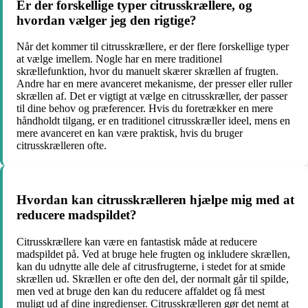
Er der forskellige typer citrusskrællere, og
hvordan vælger jeg den rigtige?
Når det kommer til citrusskrællere, er der flere forskellige typer
at vælge imellem. Nogle har en mere traditionel
skrællefunktion, hvor du manuelt skærer skrællen af frugten.
Andre har en mere avanceret mekanisme, der presser eller ruller
skrællen af. Det er vigtigt at vælge en citrusskræller, der passer
til dine behov og præferencer. Hvis du foretrækker en mere
håndholdt tilgang, er en traditionel citrusskræller ideel, mens en
mere avanceret en kan være praktisk, hvis du bruger
citrusskrælleren ofte.
Hvordan kan citrusskrælleren hjælpe mig med at
reducere madspildet?
Citrusskrællere kan være en fantastisk måde at reducere
madspildet på. Ved at bruge hele frugten og inkludere skrællen,
kan du udnytte alle dele af citrusfrugterne, i stedet for at smide
skrællen ud. Skrællen er ofte den del, der normalt går til spilde,
men ved at bruge den kan du reducere affaldet og få mest
muligt ud af dine ingredienser. Citrusskrælleren gør det nemt at