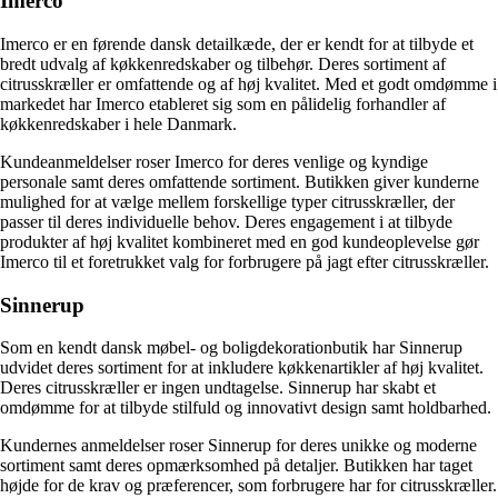
Imerco
Imerco er en førende dansk detailkæde, der er kendt for at tilbyde et
bredt udvalg af køkkenredskaber og tilbehør. Deres sortiment af
citrusskræller er omfattende og af høj kvalitet. Med et godt omdømme i
markedet har Imerco etableret sig som en pålidelig forhandler af
køkkenredskaber i hele Danmark.
Kundeanmeldelser roser Imerco for deres venlige og kyndige
personale samt deres omfattende sortiment. Butikken giver kunderne
mulighed for at vælge mellem forskellige typer citrusskræller, der
passer til deres individuelle behov. Deres engagement i at tilbyde
produkter af høj kvalitet kombineret med en god kundeoplevelse gør
Imerco til et foretrukket valg for forbrugere på jagt efter citrusskræller.
Sinnerup
Som en kendt dansk møbel- og boligdekorationbutik har Sinnerup
udvidet deres sortiment for at inkludere køkkenartikler af høj kvalitet.
Deres citrusskræller er ingen undtagelse. Sinnerup har skabt et
omdømme for at tilbyde stilfuld og innovativt design samt holdbarhed.
Kundernes anmeldelser roser Sinnerup for deres unikke og moderne
sortiment samt deres opmærksomhed på detaljer. Butikken har taget
højde for de krav og præferencer, som forbrugere har for citrusskræller.