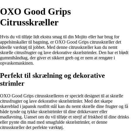
OXO Good Grips
Citrusskræller
Hvis du vil tilføje lidt ekstra smag til din Mojito eller har brug for
appelsinskaller til bagning, er OXO Good Grips citrusskræller det
ideelle værktøj til jobbet. Med denne citrusskræller kan du nemt
skrælle citrusfrugter og lave dekorative skrælstrimler. Den har et blødt
gummihåndtag, der giver et sikkert greb og er nem at rengøre i
opvaskemaskinen.
Perfekt til skrælning og dekorative
strimler
OXO Good Grips citrusskrælleren er specielt designet til at skrælle
citrusfrugter og lave dekorative skrælstrimler. Med det skarpe
skæreblad i japansk rustfrit stål kan du nemt skrælle dine frugter og få
både tynde og tykke skrælstrimler til dine drikkevarer eller
madlavning. Uanset om du vil tilføje et strejf af friskhed til dine drinks
eller pynte din mad med smagfulde skrælstrimler, er denne
citrusskræller det perfekte værktøj.