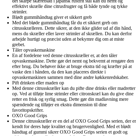
det skarpe skæreblad i japansk rustfrit stål kan du nemt og
effektivt skrælle dine citrusfrugter og få både tynde og tykke
strimler.
Blødt gummihåndtag giver et sikkert greb
Med det bløde gummihåndtag får du et sikkert greb om
citrusskrælleren. Dette sikrer, at den ikke glider ud af din hånd,
mens du skræller eller laver strimler af skrællen. Du kan derfor
arbejde hurtigt og præcist uden at bekymre dig om at miste
grebet.
Tåler opvaskemaskine
En af fordelene ved denne citrusskræller er, at den tåler
opvaskemaskine. Dette gør det nemt og bekvemt at rengøre den
efter brug. Du behøver ikke at bruge ekstra tid og kræfter på at
vaske den i hånden, da den kan placeres direkte i
opvaskemaskinen sammen med dine andre køkkenredskaber.
Pift drinken eller maden op
Med denne citrusskræller kan du pifte dine drinks eller madretter
op. Ved at tilføje lime strimler eller citronskræl kan du give dine
retter en frisk og syrlig smag. Dette gør din madlavning mere
spændende og tilføjer en ekstra dimension til dine
favoritopskrifter.
OXO Good Grips
Denne citrusskræller er en del af OXO Good Grips serien, der er
kendt for deres høje kvalitet og brugervenlighed. Med et blødt
håndtag af gummi sikrer OXO Good Grips serien et godt og