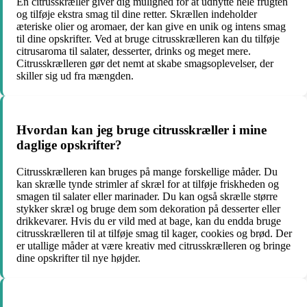
En citrusskræller giver dig mulighed for at udnytte hele frugten
og tilføje ekstra smag til dine retter. Skrællen indeholder
æteriske olier og aromaer, der kan give en unik og intens smag
til dine opskrifter. Ved at bruge citrusskrælleren kan du tilføje
citrusaroma til salater, desserter, drinks og meget mere.
Citrusskrælleren gør det nemt at skabe smagsoplevelser, der
skiller sig ud fra mængden.
Hvordan kan jeg bruge citrusskræller i mine
daglige opskrifter?
Citrusskrælleren kan bruges på mange forskellige måder. Du
kan skrælle tynde strimler af skræl for at tilføje friskheden og
smagen til salater eller marinader. Du kan også skrælle større
stykker skræl og bruge dem som dekoration på desserter eller
drikkevarer. Hvis du er vild med at bage, kan du endda bruge
citrusskrælleren til at tilføje smag til kager, cookies og brød. Der
er utallige måder at være kreativ med citrusskrælleren og bringe
dine opskrifter til nye højder.