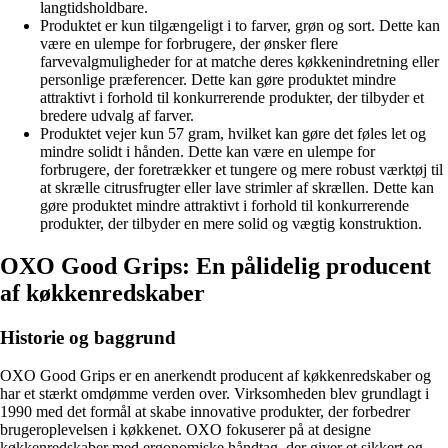
langtidsholdbare.
Produktet er kun tilgængeligt i to farver, grøn og sort. Dette kan
være en ulempe for forbrugere, der ønsker flere
farvevalgmuligheder for at matche deres køkkenindretning eller
personlige præferencer. Dette kan gøre produktet mindre
attraktivt i forhold til konkurrerende produkter, der tilbyder et
bredere udvalg af farver.
Produktet vejer kun 57 gram, hvilket kan gøre det føles let og
mindre solidt i hånden. Dette kan være en ulempe for
forbrugere, der foretrækker et tungere og mere robust værktøj til
at skrælle citrusfrugter eller lave strimler af skrællen. Dette kan
gøre produktet mindre attraktivt i forhold til konkurrerende
produkter, der tilbyder en mere solid og vægtig konstruktion.
OXO Good Grips: En pålidelig producent
af køkkenredskaber
Historie og baggrund
OXO Good Grips er en anerkendt producent af køkkenredskaber og
har et stærkt omdømme verden over. Virksomheden blev grundlagt i
1990 med det formål at skabe innovative produkter, der forbedrer
brugeroplevelsen i køkkenet. OXO fokuserer på at designe
køkkenredskaber med ergonomiske håndtag, der giver et sikkert og