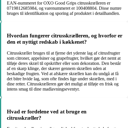
EAN-nummeret for OXO Good Grips citrusskrælleren er
0719812685984, og varenummeret er 100408804. Disse numre
bruges til identifikation og sporing af produktet i detailhandlen.
Hvordan fungerer citrusskrælleren, og hvorfor er
den et nyttigt redskab i køkkenet?
Citrusskræller bruges til at fjerne det yderste lag af citrusfrugter
som citroner, appelsiner og grapefrugter, hvilket gør det nemt at
tilføje deres skræl til opskrifter eller som dekoration. Den består
af en skarp klinge, der skærer gennem skrællen uden at
beskadige frugten. Ved at afskære skrællen kan du undgå at få
det bitre hvide lag, som ofte findes lige under skrællen, med i
dine retter. Citrusskrælleren gør det muligt at tilføje en frisk og
intens smag til dine madlavningseventyr.
Hvad er fordelene ved at bruge en
citrusskræller?