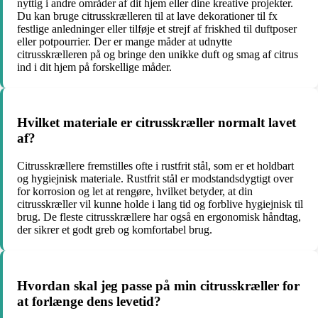
nyttig i andre områder af dit hjem eller dine kreative projekter.
Du kan bruge citrusskrælleren til at lave dekorationer til fx
festlige anledninger eller tilføje et strejf af friskhed til duftposer
eller potpourrier. Der er mange måder at udnytte
citrusskrælleren på og bringe den unikke duft og smag af citrus
ind i dit hjem på forskellige måder.
Hvilket materiale er citrusskræller normalt lavet
af?
Citrusskrællere fremstilles ofte i rustfrit stål, som er et holdbart
og hygiejnisk materiale. Rustfrit stål er modstandsdygtigt over
for korrosion og let at rengøre, hvilket betyder, at din
citrusskræller vil kunne holde i lang tid og forblive hygiejnisk til
brug. De fleste citrusskrællere har også en ergonomisk håndtag,
der sikrer et godt greb og komfortabel brug.
Hvordan skal jeg passe på min citrusskræller for
at forlænge dens levetid?