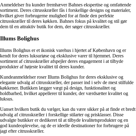
Anmeldelser fra kunder fremhæver Bahnes ekspertise og omfattende
sortiment. Deres citrusskræller fås i forskellige designs og materialer,
hvilket giver forbrugerne mulighed for at finde den perfekte
citrusskræller til deres køkken. Bahnes fokus på kvalitet og stil gør
dem til en attraktiv butik for dem, der søger citrusskræller.
Illums Bolighus
Illums Bolighus er et ikonisk varehus i hjertet af København og er
kendt for deres luksuriøse og eksklusive varer til hjemmet. Deres
sortiment af citrusskræller afspejler deres engagement i at tilbyde
produkter af højeste kvalitet til deres kunder.
Kundeanmeldelser roser Illums Bolighus for deres eksklusive og
elegante udvalg af citrusskræller, der passer ind i selv de mest stilfulde
køkkener. Butikken lægger vægt på design, funktionalitet og
holdbarhed, hvilket appellerer til kunder, der værdsætter kvalitet og
luksus.
Uanset hvilken butik du vælger, kan du være sikker på at finde et bredt
udvalg af citrusskræller i forskellige stilarter og prisklasser. Disse
udvalgte butikker er dedikeret til at tilbyde kvalitetsprodukter og en
god kundeoplevelse, og de er ideelle destinationer for forbrugere på
jagt efter citrusskræller.