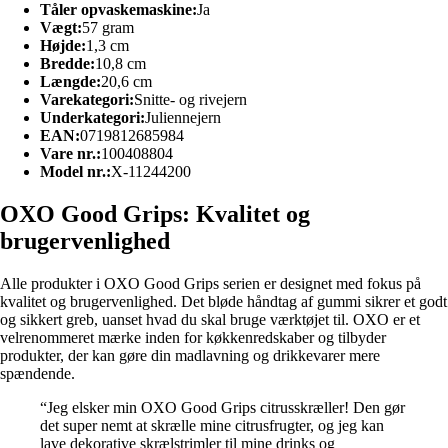
Tåler opvaskemaskine:
Ja
Vægt:
57 gram
Højde:
1,3 cm
Bredde:
10,8 cm
Længde:
20,6 cm
Varekategori:
Snitte- og rivejern
Underkategori:
Juliennejern
EAN:
0719812685984
Vare nr.:
100408804
Model nr.:
X-11244200
OXO Good Grips: Kvalitet og
brugervenlighed
Alle produkter i OXO Good Grips serien er designet med fokus på
kvalitet og brugervenlighed. Det bløde håndtag af gummi sikrer et godt
og sikkert greb, uanset hvad du skal bruge værktøjet til. OXO er et
velrenommeret mærke inden for køkkenredskaber og tilbyder
produkter, der kan gøre din madlavning og drikkevarer mere
spændende.
“Jeg elsker min OXO Good Grips citrusskræller! Den gør
det super nemt at skrælle mine citrusfrugter, og jeg kan
lave dekorative skrælstrimler til mine drinks og