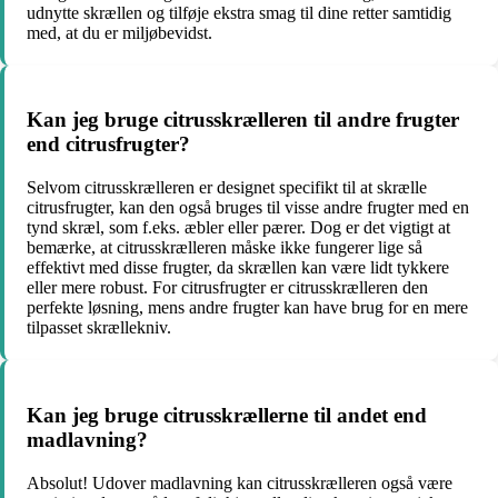
udnytte skrællen og tilføje ekstra smag til dine retter samtidig
med, at du er miljøbevidst.
Kan jeg bruge citrusskrælleren til andre frugter
end citrusfrugter?
Selvom citrusskrælleren er designet specifikt til at skrælle
citrusfrugter, kan den også bruges til visse andre frugter med en
tynd skræl, som f.eks. æbler eller pærer. Dog er det vigtigt at
bemærke, at citrusskrælleren måske ikke fungerer lige så
effektivt med disse frugter, da skrællen kan være lidt tykkere
eller mere robust. For citrusfrugter er citrusskrælleren den
perfekte løsning, mens andre frugter kan have brug for en mere
tilpasset skrællekniv.
Kan jeg bruge citrusskrællerne til andet end
madlavning?
Absolut! Udover madlavning kan citrusskrælleren også være