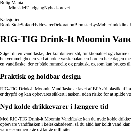
Bolig Mania
Min side
Få adgang
Nyhedsbrevet
Kategorier
Borde
Stole
Sofaer
Hvidevarer
Dekoration
Blomster
Lys
Møbler
Indeklima
RIG-TIG Drink-It Moomin Vand
Søger du en vandflaske, der kombinerer stil, funktionalitet og charme
bekvemmeligheden ved at holde væskebalancen i orden hele dagen med
en vandflaske, der er både rummelig og praktisk, og som kan bruges til
Praktisk og holdbar design
RIG-TIG Drink-It Moomin Vandflaske er lavet af BPA-fri plastik af høj kv
er drypfri og kan opbevares sikkert i tasken, uden risiko for at spilde
Nyd kolde drikkevarer i længere tid
Med RIG-TIG Drink-It Moomin Vandflaske kan du nyde kolde drikkevarer 
opbevare vandflasken i køleskabsdøren, så du altid har koldt vand klar, 
varme sommerdage og lange udflugter.