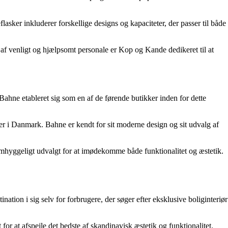
sker inkluderer forskellige designs og kapaciteter, der passer til både
af venligt og hjælpsomt personale er Kop og Kande dedikeret til at
ahne etableret sig som en af de førende butikker inden for dette
er i Danmark. Bahne er kendt for sit moderne design og sit udvalg af
mhyggeligt udvalgt for at imødekomme både funktionalitet og æstetik.
ation i sig selv for forbrugere, der søger efter eksklusive boliginteriør
r at afspejle det bedste af skandinavisk æstetik og funktionalitet.