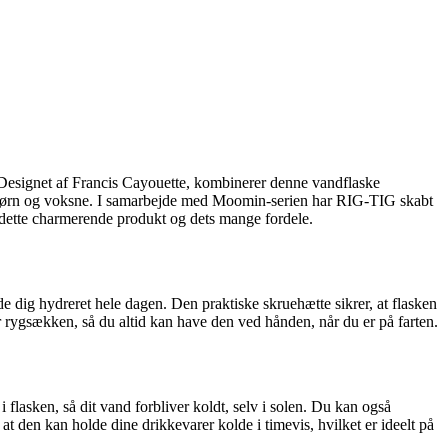
 Designet af Francis Cayouette, kombinerer denne vandflaske
 børn og voksne. I samarbejde med Moomin-serien har RIG-TIG skabt
m dette charmerende produkt og dets mange fordele.
de dig hydreret hele dagen. Den praktiske skruehætte sikrer, at flasken
r rygsækken, så du altid kan have den ved hånden, når du er på farten.
asken, så dit vand forbliver koldt, selv i solen. Du kan også
t den kan holde dine drikkevarer kolde i timevis, hvilket er ideelt på