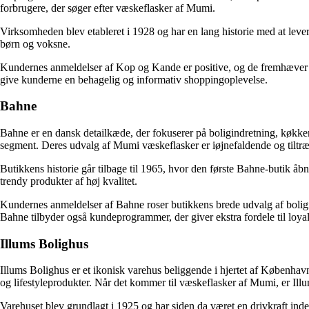
forbrugere, der søger efter væskeflasker af Mumi.
Virksomheden blev etableret i 1928 og har en lang historie med at lever
børn og voksne.
Kundernes anmeldelser af Kop og Kande er positive, og de fremhæver bu
give kunderne en behagelig og informativ shoppingoplevelse.
Bahne
Bahne er en dansk detailkæde, der fokuserer på boligindretning, køkken
segment. Deres udvalg af Mumi væskeflasker er iøjnefaldende og tiltrækk
Butikkens historie går tilbage til 1965, hvor den første Bahne-butik å
trendy produkter af høj kvalitet.
Kundernes anmeldelser af Bahne roser butikkens brede udvalg af bolig
Bahne tilbyder også kundeprogrammer, der giver ekstra fordele til loya
Illums Bolighus
Illums Bolighus er et ikonisk varehus beliggende i hjertet af København.
og lifestyleprodukter. Når det kommer til væskeflasker af Mumi, er Illu
Varehuset blev grundlagt i 1925 og har siden da været en drivkraft inde