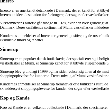
Imerco
Imerco er en anerkendt detailkæde i Danmark, der er kendt for at tilbyd
Imerco en ideel destination for forbrugere, der søger efter væskeflaske
Virksomhedens historie går tilbage til 1928, hvor den blev grundlagt a
Danmark. Deres omfattende sortiment af Mumi væskeflasker inkluderer fo
Kundernes anmeldelser af Imerco er generelt positive, og de roser but
eksklusive tilbud og rabatter.
Sinnerup
Sinnerup er en populær dansk butikskæde, der specialiserer sig i boligin
væskeflasker af Mumi, er Sinnerup kendt for at tilbyde et spændende u
Sinnerup blev grundlagt i 1999 og har siden vokset sig til en af de mes
shoppingoplevelse for kunderne. Deres udvalg af Mumi væskeflasker omfat
Kundernes anmeldelser af Sinnerup fremhæver ofte butikkens stilfulde 
skræddersyet shoppingoplevelse for kunder, der søger efter væskeflask
Kop og Kande
Kop og Kande er en velkendt butikskæde i Danmark, der specialiserer 