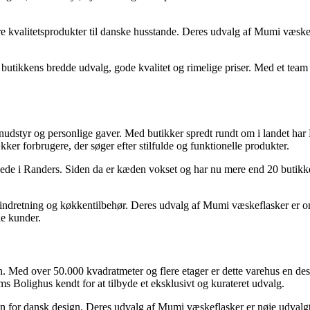
e kvalitetsprodukter til danske husstande. Deres udvalg af Mumi væskefla
tikkens bredde udvalg, gode kvalitet og rimelige priser. Med et team 
udstyr og personlige gaver. Med butikker spredt rundt om i landet har B
er forbrugere, der søger efter stilfulde og funktionelle produkter.
bnede i Randers. Siden da er kæden vokset og har nu mere end 20 butikk
indretning og køkkentilbehør. Deres udvalg af Mumi væskeflasker er o
le kunder.
 Med over 50.000 kvadratmeter og flere etager er dette varehus en destin
ms Bolighus kendt for at tilbyde et eksklusivt og kurateret udvalg.
n for dansk design. Deres udvalg af Mumi væskeflasker er nøje udvalgt fo