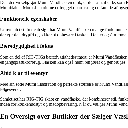
Det, der virkelig gør Mumi Vandflasken unik, er det samarbejde, som 
Mumidalen. Mumi-historierne er bygget op omkring en familie af nysg
Funktionelle egenskaber
Udover det stilfulde design har Mumi Vandflasken mange funktionelle eg
der gør den drypfri og sikker at opbevare i tasken. Den er også rummelig 
Bæredygtighed i fokus
Som en del af RIG-TIGs bæredygtighedsstrategi er Mumi Vandflasken desi
engangsplastikforbrug. Flasken kan også nemt rengøres og genbruges, så
Altid klar til eventyr
Med sin søde Mumi-illustration og perfekte størrelse er Mumi Vandflaske
følgesvend.
Samlet set har RIG-TIG skabt en vandflaske, der kombinerer stil, funkt
inden for køkkenudstyr og madopbevaring. Når du vælger Mumi Vandflaske
En Oversigt over Butikker der Sælger Væs