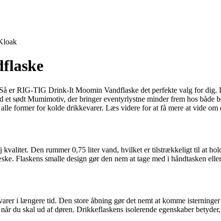
Kloak
flaske
? Så er RIG-TIG Drink-It Moomin Vandflaske det perfekte valg for dig.
 et sødt Mumimotiv, der bringer eventyrlystne minder frem hos både
 alle former for kolde drikkevarer. Læs videre for at få mere at vide o
alitet. Den rummer 0,75 liter vand, hvilket er tilstrækkeligt til at hol
 væske. Flaskens smalle design gør den nem at tage med i håndtasken elle
i længere tid. Den store åbning gør det nemt at komme isterninger i fl
når du skal ud af døren. Drikkeflaskens isolerende egenskaber betyder, a