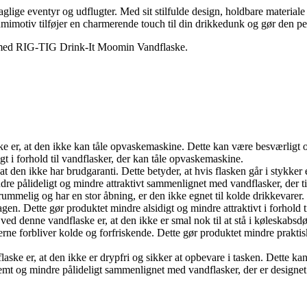
ige eventyr og udflugter. Med sit stilfulde design, holdbare materiale 
motiv tilføjer en charmerende touch til din drikkedunk og gør den per
 med RIG-TIG Drink-It Moomin Vandflaske.
e er, at den ikke kan tåle opvaskemaskine. Dette kan være besværligt 
 i forhold til vandflasker, der kan tåle opvaskemaskine.
 den ikke har brudgaranti. Dette betyder, at hvis flasken går i stykker e
dre pålideligt og mindre attraktivt sammenlignet med vandflasker, der t
rummelig og har en stor åbning, er den ikke egnet til kolde drikkevare
agen. Dette gør produktet mindre alsidigt og mindre attraktivt i forhold t
ved denne vandflaske er, at den ikke er smal nok til at stå i køleskab
rerne forbliver kolde og forfriskende. Dette gør produktet mindre prakti
aske er, at den ikke er drypfri og sikker at opbevare i tasken. Dette k
mt og mindre pålideligt sammenlignet med vandflasker, der er designet ti