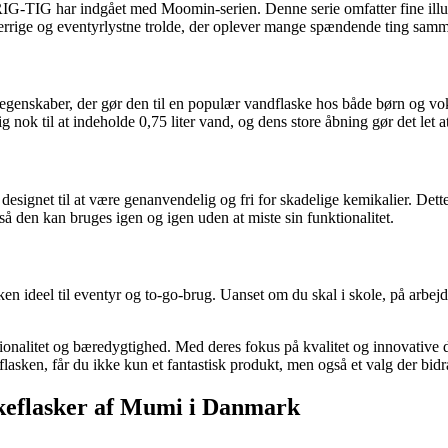
RIG-TIG har indgået med Moomin-serien. Denne serie omfatter fine illu
errige og eventyrlystne trolde, der oplever mange spændende ting sam
enskaber, der gør den til en populær vandflaske hos både børn og voksn
nok til at indeholde 0,75 liter vand, og dens store åbning gør det let at 
gnet til at være genanvendelig og fri for skadelige kemikalier. Dette g
 den kan bruges igen og igen uden at miste sin funktionalitet.
n ideel til eventyr og to-go-brug. Uanset om du skal i skole, på arbejde
ionalitet og bæredygtighed. Med deres fokus på kvalitet og innovative 
n, får du ikke kun et fantastisk produkt, men også et valg der bidrage
keflasker af Mumi i Danmark