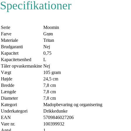
Specifikationer
Serie
Moomin
Farve
Grøn
Materiale
Tritan
Brudgaranti
Nej
Kapacitet
0,75
Kapacitetsenhed
L
Tåler opvaskemaskine
Nej
Vægt
105 gram
Højde
24,5 cm
Bredde
7,8 cm
Længde
7,8 cm
Diameter
7,8 cm
Kategori
Madopbevaring og organisering
Underkategori
Drikkedunke
EAN
5709846027206
Vare nr.
100399932
Antal
1