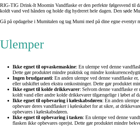
RIG-TIG Drink-It Moomin Vandflaske er den perfekte følgesvend til dagl
koldt vand ved hånden og holde dig hydreret hele dagen. Den søde Mumi
Gå på opdagelse i Mumitalen og tag Mumi med på dine egne eventyr
Ulemper
Ikke egnet til opvaskemaskine
: En ulempe ved denne vandflask
Dette gør produktet mindre praktisk og mindre konkurrencedygtigt
Ingen brudgaranti
: En anden ulempe ved denne vandflaske er, at
eller udskiftet uden ekstra omkostninger. Dette gør produktet min
Ikke egnet til kolde drikkevarer
: Selvom denne vandflaske er 
koldt vand eller andre kolde drikkevarer tilgængelige i løbet af d
Ikke egnet til opbevaring i køleskabsdøren
: En anden ulempe 
opbevare deres vandflasker i køleskabet for at sikre, at drikkeva
opbevares i køleskabsdøren.
Ikke egnet til opbevaring i tasken
: En ulempe ved denne vandfl
flasken ikke opbevares oprejst. Dette gør produktet mindre bekve