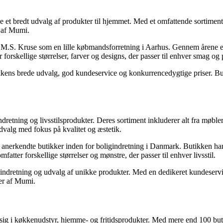
e et bredt udvalg af produkter til hjemmet. Med et omfattende sortiment
r af Mumi.
f M.S. Kruse som en lille købmandsforretning i Aarhus. Gennem årene er 
rskellige størrelser, farver og designs, der passer til enhver smag og
ikkens brede udvalg, god kundeservice og konkurrencedygtige priser. B
dretning og livsstilsprodukter. Deres sortiment inkluderer alt fra møble
dvalg med fokus på kvalitet og æstetik.
t anerkendte butikker inden for boligindretning i Danmark. Butikken har
ter forskellige størrelser og mønstre, der passer til enhver livsstil.
indretning og udvalg af unikke produkter. Med en dedikeret kundeservic
er af Mumi.
sig i køkkenudstyr, hjemme- og fritidsprodukter. Med mere end 100 but