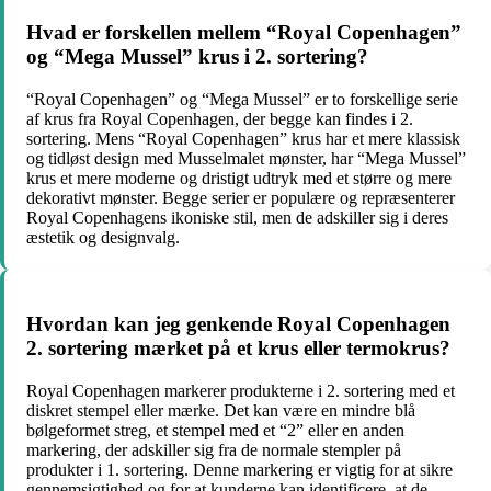
Hvad er forskellen mellem “Royal Copenhagen”
og “Mega Mussel” krus i 2. sortering?
“Royal Copenhagen” og “Mega Mussel” er to forskellige serie
af krus fra Royal Copenhagen, der begge kan findes i 2.
sortering. Mens “Royal Copenhagen” krus har et mere klassisk
og tidløst design med Musselmalet mønster, har “Mega Mussel”
krus et mere moderne og dristigt udtryk med et større og mere
dekorativt mønster. Begge serier er populære og repræsenterer
Royal Copenhagens ikoniske stil, men de adskiller sig i deres
æstetik og designvalg.
Hvordan kan jeg genkende Royal Copenhagen
2. sortering mærket på et krus eller termokrus?
Royal Copenhagen markerer produkterne i 2. sortering med et
diskret stempel eller mærke. Det kan være en mindre blå
bølgeformet streg, et stempel med et “2” eller en anden
markering, der adskiller sig fra de normale stempler på
produkter i 1. sortering. Denne markering er vigtig for at sikre
gennemsigtighed og for at kunderne kan identificere, at de