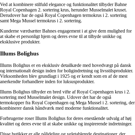
Ved at kombinere stilfuld elegance og funktionalitet tilbyder Bahne
Royal Copenhagen 2. sortering krus, herunder Musselmalet kruset.
Derudover har de også Royal Copenhagen termokrus i 2. sortering
samt Mega Mussel termokrus i 2. sortering.
Kunderne værdsætter Bahnes engagement i at give dem mulighed for
at skabe et personligt hjem og deres evne til at tilbyde unikke og
eksklusive produkter.
Illums Bolighus
Illums Bolighus er en eksklusiv detailkæde med hovedvægt på dansk
og internationalt design inden for boligindretning og livsstilsprodukter.
Virksomheden blev grundlagt i 1925 og er kendt som en af de mest
anerkendte forhandlere inden for luksusprodukter.
Illums Bolighus tilbyder en bred vifte af Royal Copenhagen krus i 2.
sortering med Musselmalet design. Udover det har de også
termokopper fra Royal Copenhagen og Mega Mussel i 2. sortering, der
kombinerer dansk håndværk med moderne funktionalitet.
Forbrugerne roser Illums Bolighus for deres enestående udvalg af høj
kvalitet og deres evne til at skabe unikke og inspirerende indretninger.
Disse butikker er alle pålidelige og veletablerede destinationer, der