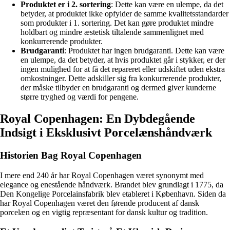
Produktet er i 2. sortering
: Dette kan være en ulempe, da det
betyder, at produktet ikke opfylder de samme kvalitetsstandarder
som produkter i 1. sortering. Det kan gøre produktet mindre
holdbart og mindre æstetisk tiltalende sammenlignet med
konkurrerende produkter.
Brudgaranti
: Produktet har ingen brudgaranti. Dette kan være
en ulempe, da det betyder, at hvis produktet går i stykker, er der
ingen mulighed for at få det repareret eller udskiftet uden ekstra
omkostninger. Dette adskiller sig fra konkurrerende produkter,
der måske tilbyder en brudgaranti og dermed giver kunderne
større tryghed og værdi for pengene.
Royal Copenhagen: En Dybdegående
Indsigt i Eksklusivt Porcelænshåndværk
Historien Bag Royal Copenhagen
I mere end 240 år har Royal Copenhagen været synonymt med
elegance og enestående håndværk. Brandet blev grundlagt i 1775, da
Den Kongelige Porcelainsfabrik blev etableret i København. Siden da
har Royal Copenhagen været den førende producent af dansk
porcelæn og en vigtig repræsentant for dansk kultur og tradition.