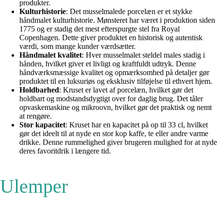
produkter.
Kulturhistorie
: Det musselmalede porcelæn er et stykke
håndmalet kulturhistorie. Mønsteret har været i produktion siden
1775 og er stadig det mest efterspurgte stel fra Royal
Copenhagen. Dette giver produktet en historisk og autentisk
værdi, som mange kunder værdsætter.
Håndmalet kvalitet
: Hver musselmalet steldel males stadig i
hånden, hvilket giver et livligt og kraftfuldt udtryk. Denne
håndværksmæssige kvalitet og opmærksomhed på detaljer gør
produktet til en luksuriøs og eksklusiv tilføjelse til ethvert hjem.
Holdbarhed
: Kruset er lavet af porcelæn, hvilket gør det
holdbart og modstandsdygtigt over for daglig brug. Det tåler
opvaskemaskine og mikroovn, hvilket gør det praktisk og nemt
at rengøre.
Stor kapacitet
: Kruset har en kapacitet på op til 33 cl, hvilket
gør det ideelt til at nyde en stor kop kaffe, te eller andre varme
drikke. Denne rummelighed giver brugeren mulighed for at nyde
deres favoritdrik i længere tid.
Ulemper