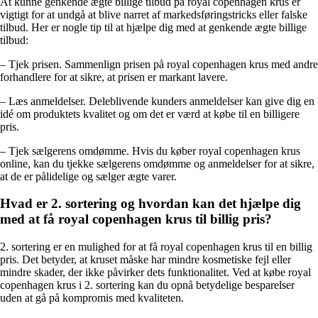
At kunne genkende ægte billige tilbud på royal copenhagen krus er
vigtigt for at undgå at blive narret af markedsføringstricks eller falske
tilbud. Her er nogle tip til at hjælpe dig med at genkende ægte billige
tilbud:
– Tjek prisen. Sammenlign prisen på royal copenhagen krus med andre
forhandlere for at sikre, at prisen er markant lavere.
– Læs anmeldelser. Deleblivende kunders anmeldelser kan give dig en
idé om produktets kvalitet og om det er værd at købe til en billigere
pris.
– Tjek sælgerens omdømme. Hvis du køber royal copenhagen krus
online, kan du tjekke sælgerens omdømme og anmeldelser for at sikre,
at de er pålidelige og sælger ægte varer.
Hvad er 2. sortering og hvordan kan det hjælpe dig
med at få royal copenhagen krus til billig pris?
2. sortering er en mulighed for at få royal copenhagen krus til en billig
pris. Det betyder, at kruset måske har mindre kosmetiske fejl eller
mindre skader, der ikke påvirker dets funktionalitet. Ved at købe royal
copenhagen krus i 2. sortering kan du opnå betydelige besparelser
uden at gå på kompromis med kvaliteten.