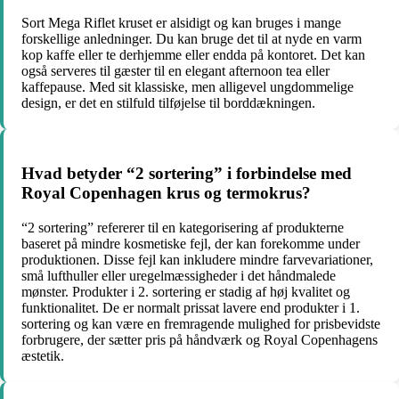
Sort Mega Riflet kruset er alsidigt og kan bruges i mange
forskellige anledninger. Du kan bruge det til at nyde en varm
kop kaffe eller te derhjemme eller endda på kontoret. Det kan
også serveres til gæster til en elegant afternoon tea eller
kaffepause. Med sit klassiske, men alligevel ungdommelige
design, er det en stilfuld tilføjelse til borddækningen.
Hvad betyder “2 sortering” i forbindelse med
Royal Copenhagen krus og termokrus?
“2 sortering” refererer til en kategorisering af produkterne
baseret på mindre kosmetiske fejl, der kan forekomme under
produktionen. Disse fejl kan inkludere mindre farvevariationer,
små lufthuller eller uregelmæssigheder i det håndmalede
mønster. Produkter i 2. sortering er stadig af høj kvalitet og
funktionalitet. De er normalt prissat lavere end produkter i 1.
sortering og kan være en fremragende mulighed for prisbevidste
forbrugere, der sætter pris på håndværk og Royal Copenhagens
æstetik.