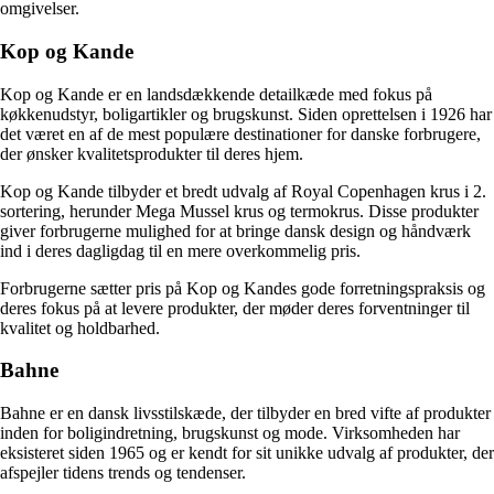
omgivelser.
Kop og Kande
Kop og Kande er en landsdækkende detailkæde med fokus på
køkkenudstyr, boligartikler og brugskunst. Siden oprettelsen i 1926 har
det været en af de mest populære destinationer for danske forbrugere,
der ønsker kvalitetsprodukter til deres hjem.
Kop og Kande tilbyder et bredt udvalg af Royal Copenhagen krus i 2.
sortering, herunder Mega Mussel krus og termokrus. Disse produkter
giver forbrugerne mulighed for at bringe dansk design og håndværk
ind i deres dagligdag til en mere overkommelig pris.
Forbrugerne sætter pris på Kop og Kandes gode forretningspraksis og
deres fokus på at levere produkter, der møder deres forventninger til
kvalitet og holdbarhed.
Bahne
Bahne er en dansk livsstilskæde, der tilbyder en bred vifte af produkter
inden for boligindretning, brugskunst og mode. Virksomheden har
eksisteret siden 1965 og er kendt for sit unikke udvalg af produkter, der
afspejler tidens trends og tendenser.