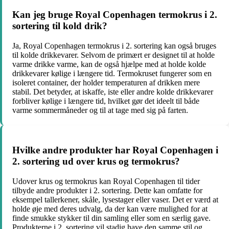
Kan jeg bruge Royal Copenhagen termokrus i 2.
sortering til kold drik?
Ja, Royal Copenhagen termokrus i 2. sortering kan også bruges
til kolde drikkevarer. Selvom de primært er designet til at holde
varme drikke varme, kan de også hjælpe med at holde kolde
drikkevarer kølige i længere tid. Termokruset fungerer som en
isoleret container, der holder temperaturen af ​​drikken mere
stabil. Det betyder, at iskaffe, iste eller andre kolde drikkevarer
forbliver kølige i længere tid, hvilket gør det ideelt til både
varme sommermåneder og til at tage med sig på farten.
Hvilke andre produkter har Royal Copenhagen i
2. sortering ud over krus og termokrus?
Udover krus og termokrus kan Royal Copenhagen til tider
tilbyde andre produkter i 2. sortering. Dette kan omfatte for
eksempel tallerkener, skåle, lysestager eller vaser. Det er værd at
holde øje med deres udvalg, da der kan være mulighed for at
finde smukke stykker til din samling eller som en særlig gave.
Produkterne i 2. sortering vil stadig have den samme stil og