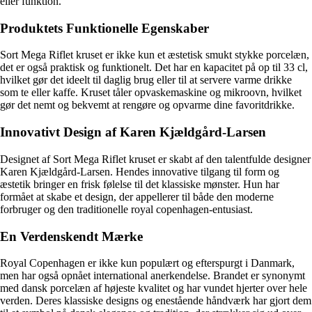
eller funktion.
Produktets Funktionelle Egenskaber
Sort Mega Riflet kruset er ikke kun et æstetisk smukt stykke porcelæn,
det er også praktisk og funktionelt. Det har en kapacitet på op til 33 cl,
hvilket gør det ideelt til daglig brug eller til at servere varme drikke
som te eller kaffe. Kruset tåler opvaskemaskine og mikroovn, hvilket
gør det nemt og bekvemt at rengøre og opvarme dine favoritdrikke.
Innovativt Design af Karen Kjældgård-Larsen
Designet af Sort Mega Riflet kruset er skabt af den talentfulde designer
Karen Kjældgård-Larsen. Hendes innovative tilgang til form og
æstetik bringer en frisk følelse til det klassiske mønster. Hun har
formået at skabe et design, der appellerer til både den moderne
forbruger og den traditionelle royal copenhagen-entusiast.
En Verdenskendt Mærke
Royal Copenhagen er ikke kun populært og efterspurgt i Danmark,
men har også opnået international anerkendelse. Brandet er synonymt
med dansk porcelæn af højeste kvalitet og har vundet hjerter over hele
verden. Deres klassiske designs og enestående håndværk har gjort dem