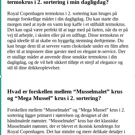
termokrus i 2. sortering i min dagligdag?
Royal Copenhagen termokrus i 2. sortering kan bruges på
mange forskellige måder i din dagligdag. Du kan starte din
morgen med at nyde en varm kop kaffe i et stilfuldt termokrus.
Det kan også være perfekt til at tage med på farten, når du er på
vej til arbejde, i skolen eller på en udflugt. Disse termokrus er
også ideelle til at skabe en hyggelig stemning derhjemme. Du
kan bruge dem til at servere varm chokolade under en film aften
eller til at imponere dine gæster med en elegant te-service. Der
er utallige måder at anvende disse smukke termokrus i din
dagligdag, og de vil helt sikkert tilføje et strejf af elegance og
stil til dine drikkeoplevelser.
Hvad er forskellen mellem “Musselmalet” krus
og “Mega Mussel” krus i 2. sortering?
Forskellen mellem “Musselmalet” og “Mega Mussel” krus i 2.
sortering ligger primært i størrelsen og designet af det
håndmalede mønster. “Musselmalet” krus har det klassiske
Musselmalet mønster, der er blevet et ikonisk kendetegn for
Royal Copenhagen. Det har mindre og mere delikate detaljer i