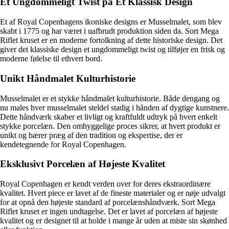
Et Ungdommeligt Twist på Et Klassisk Design
Et af Royal Copenhagens ikoniske designs er Musselmalet, som blev
skabt i 1775 og har været i uafbrudt produktion siden da. Sort Mega
Riflet kruset er en moderne fortolkning af dette historiske design. Det
giver det klassiske design et ungdommeligt twist og tilføjer en frisk og
moderne følelse til ethvert bord.
Unikt Håndmalet Kulturhistorie
Musselmalet er et stykke håndmalet kulturhistorie. Både dengang og
nu males hver musselmalet steldel stadig i hånden af dygtige kunstnere.
Dette håndværk skaber et livligt og kraftfuldt udtryk på hvert enkelt
stykke porcelæn. Den omhyggelige proces sikrer, at hvert produkt er
unikt og bærer præg af den tradition og ekspertise, der er
kendetegnende for Royal Copenhagen.
Eksklusivt Porcelæn af Højeste Kvalitet
Royal Copenhagen er kendt verden over for deres ekstraordinære
kvalitet. Hvert piece er lavet af de fineste materialer og er nøje udvalgt
for at opnå den højeste standard af porcelænshåndværk. Sort Mega
Riflet kruset er ingen undtagelse. Det er lavet af porcelæn af højeste
kvalitet og er designet til at holde i mange år uden at miste sin skønhed