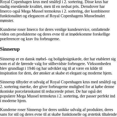
Royal Copenhagen krus med småfejl i 2. sortering. Disse krus har
stadig enestående kvalitet, men til en nedsat pris. Derudover har
Imerco også Mega Mussel termokrus i 2. sortering, der kombinerer
funktionalitet og elegancen af Royal Copenhagens Musselmalet
mønster.
Kunderne roser Imerco for deres venlige kundeservice, omfattende
viden om produkterne og deres evne til at imødekomme forskellige
præferencer og krav fra forbrugerne.
Sinnerup
Sinnerup er en dansk møbel- og boligdesignkæde, der har etableret sig
som et af de førende valg for stilbevidste forbrugere. Virksomheden
blev grundlagt i 1946 og har udviklet sig til at være en kilde til
inspiration for dem, der ønsker at skabe et elegant og moderne hjem.
Sinnerup tilbyder et udvalg af Royal Copenhagen krus med småfejl og
2. sortering mærke, der giver forbrugerne mulighed for at købe denne
ikoniske porcelænskunst til reducerede priser. De har også det
populære Mega Mussel termokrus i 2. sortering, der passer perfekt ind
i moderne hjem.
Kunderne roser Sinnerup for deres unikke udvalg af produkter, deres
sans for stil og deres evne til at skabe funktionelle og æstetisk tiltalende