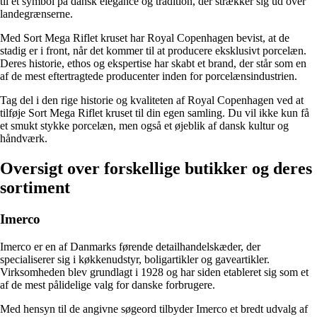
til et symbol på dansk elegance og tradition, der strækker sig ud over
landegrænserne.
Med Sort Mega Riflet kruset har Royal Copenhagen bevist, at de
stadig er i front, når det kommer til at producere eksklusivt porcelæn.
Deres historie, ethos og ekspertise har skabt et brand, der står som en
af de mest eftertragtede producenter inden for porcelænsindustrien.
Tag del i den rige historie og kvaliteten af Royal Copenhagen ved at
tilføje Sort Mega Riflet kruset til din egen samling. Du vil ikke kun få
et smukt stykke porcelæn, men også et øjeblik af dansk kultur og
håndværk.
Oversigt over forskellige butikker og deres
sortiment
Imerco
Imerco er en af Danmarks førende detailhandelskæder, der
specialiserer sig i køkkenudstyr, boligartikler og gaveartikler.
Virksomheden blev grundlagt i 1928 og har siden etableret sig som et
af de mest pålidelige valg for danske forbrugere.
Med hensyn til de angivne søgeord tilbyder Imerco et bredt udvalg af