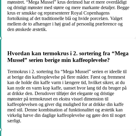
mønstret. “Mega Mussel” krus derimod har et mere overdådigt
og dristigt mønster med større og mere markante detaljer. Begge
krus er smukke og repræsenterer Royal Copenhagens
fortolkning af det traditionelle blå og hvide porcelæn. Valget
mellem de to afhænger i høj grad af personlig præference og
den ønskede æstetik.
Hvordan kan termokrus i 2. sortering fra “Mega
Mussel” serien berige min kaffeoplevelse?
Termokrus i 2. sortering fra “Mega Mussel” serien er ideelle til
at berige din kaffeoplevelse på flere måder. Først og fremmest
kan de holde din kaffe varm i længere tid, hvilket sikrer, at du
kan nyde en varm kop kaffe, uanset hvor lang tid du bruger på
at drikke den. Derudover tilføjer det elegante og dristige
mønster på termokruset en ekstra visuel dimension til
kaffeoplevelsen og giver dig mulighed for at drikke din kaffe
med stil. Denne kombination af funktionalitet og æstetik kan
virkelig hæve din daglige kaffeoplevelse og gøre den til noget
særligt.