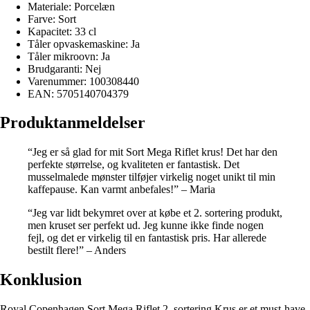
Materiale: Porcelæn
Farve: Sort
Kapacitet: 33 cl
Tåler opvaskemaskine: Ja
Tåler mikroovn: Ja
Brudgaranti: Nej
Varenummer: 100308440
EAN: 5705140704379
Produktanmeldelser
“Jeg er så glad for mit Sort Mega Riflet krus! Det har den
perfekte størrelse, og kvaliteten er fantastisk. Det
musselmalede mønster tilføjer virkelig noget unikt til min
kaffepause. Kan varmt anbefales!” – Maria
“Jeg var lidt bekymret over at købe et 2. sortering produkt,
men kruset ser perfekt ud. Jeg kunne ikke finde nogen
fejl, og det er virkelig til en fantastisk pris. Har allerede
bestilt flere!” – Anders
Konklusion
Royal Copenhagen Sort Mega Riflet 2. sortering Krus er et must-have