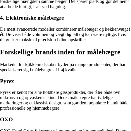
forskellige mængder i samme bæger. Det sparer plads og gør det nemt
at arbejde hurtigt, især ved bagning.
4. Elektroniske målebægre
De mest avancerede modeller kombinerer målebæger og køkkenvægt i
ét. De viser både volumen og vægt digitalt og kan være nyttige, hvis
du ønsker maksimal præcision i dine opskrifter.
Forskellige brands inden for målebægre
Markedet for køkkenredskaber byder på mange producenter, der har
specialiseret sig i målebægre af høj kvalitet.
Pyrex
Pyrex er kendt for sine holdbare glasprodukter, der tåler både ovn,
mikroovn og opvaskemaskine. Deres målebægre har tydelige
markeringer og et klassisk design, som gør dem populære blandt både
professionelle og hjemmebagere.
OXO
OXO Good Grips fokuserer på ergonomi og brugervenlighed. Deres