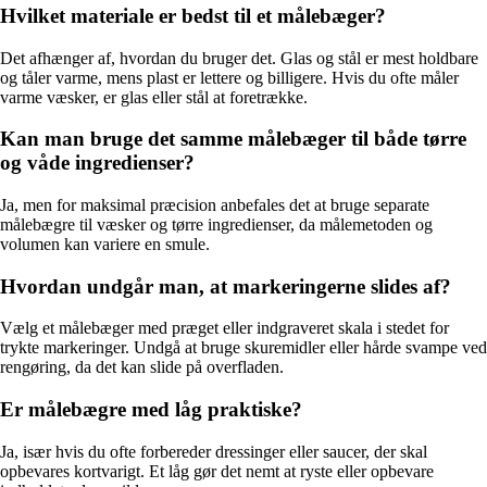
Hvilket materiale er bedst til et målebæger?
Det afhænger af, hvordan du bruger det. Glas og stål er mest holdbare
og tåler varme, mens plast er lettere og billigere. Hvis du ofte måler
varme væsker, er glas eller stål at foretrække.
Kan man bruge det samme målebæger til både tørre
og våde ingredienser?
Ja, men for maksimal præcision anbefales det at bruge separate
målebægre til væsker og tørre ingredienser, da målemetoden og
volumen kan variere en smule.
Hvordan undgår man, at markeringerne slides af?
Vælg et målebæger med præget eller indgraveret skala i stedet for
trykte markeringer. Undgå at bruge skuremidler eller hårde svampe ved
rengøring, da det kan slide på overfladen.
Er målebægre med låg praktiske?
Ja, især hvis du ofte forbereder dressinger eller saucer, der skal
opbevares kortvarigt. Et låg gør det nemt at ryste eller opbevare