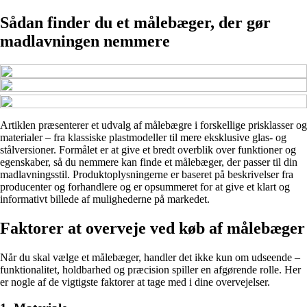
Sådan finder du et målebæger, der gør
madlavningen nemmere
Artiklen præsenterer et udvalg af målebægre i forskellige prisklasser og
materialer – fra klassiske plastmodeller til mere eksklusive glas- og
stålversioner. Formålet er at give et bredt overblik over funktioner og
egenskaber, så du nemmere kan finde et målebæger, der passer til din
madlavningsstil. Produktoplysningerne er baseret på beskrivelser fra
producenter og forhandlere og er opsummeret for at give et klart og
informativt billede af mulighederne på markedet.
Faktorer at overveje ved køb af målebæger
Når du skal vælge et målebæger, handler det ikke kun om udseende –
funktionalitet, holdbarhed og præcision spiller en afgørende rolle. Her
er nogle af de vigtigste faktorer at tage med i dine overvejelser.