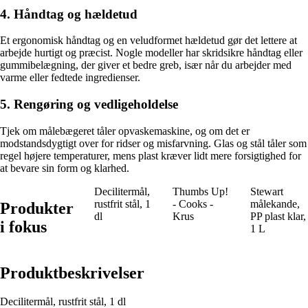
4. Håndtag og hældetud
Et ergonomisk håndtag og en veludformet hældetud gør det lettere at
arbejde hurtigt og præcist. Nogle modeller har skridsikre håndtag eller
gummibelægning, der giver et bedre greb, især når du arbejder med
varme eller fedtede ingredienser.
5. Rengøring og vedligeholdelse
Tjek om målebægeret tåler opvaskemaskine, og om det er
modstandsdygtigt over for ridser og misfarvning. Glas og stål tåler som
regel højere temperaturer, mens plast kræver lidt mere forsigtighed for
at bevare sin form og klarhed.
Decilitermål,
Thumbs Up!
Stewart
rustfrit stål, 1
- Cooks -
målekande,
Produkter
dl
Krus
PP plast klar,
i fokus
1 L
Produktbeskrivelser
Decilitermål, rustfrit stål, 1 dl