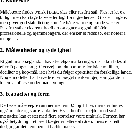
1. Materiale
Målebægre findes typisk i plast, glas eller rustfrit stål. Plast er let og
billigt, men kan tage farve eller lugt fra ingredienser. Glas er tungere,
men giver god stabilitet og kan tåle både varme og kolde væsker.
Rustfrit stål er ekstremt holdbart og egner sig godt til både
professionelle og hjemmebagere, der ønsker et redskab, der holder i
mange år.
2. Måleenheder og tydelighed
Et godt målebæger skal have tydelige markeringer, der ikke slides af
efter få ganges brug. Overvej, om du har brug for både milliliter,
deciliter og kop-mål, især hvis du følger opskrifter fra forskellige lande.
Nogle modeller har farvede eller præget markeringer, som gør dem
lettere at aflæse under madlavningen.
3. Kapacitet og form
De fleste målebægre rummer mellem 0,5 og 1 liter, men der findes
også mindre og større varianter. Hvis du ofte arbejder med små
mængder, kan et sæt med flere størrelser være praktisk. Formen har
også betydning – et bredt bæger er lettere at røre i, mens et smalt
design gør det nemmere at hælde præcist.