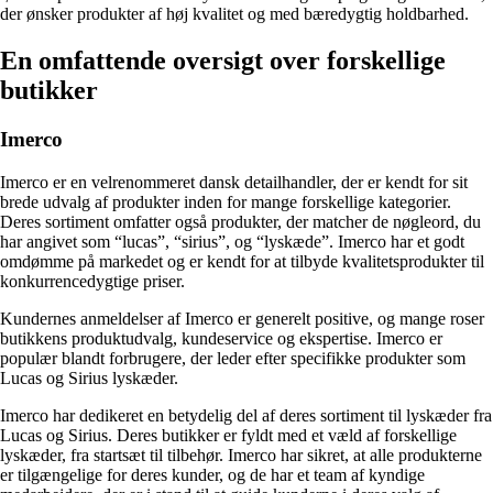
der ønsker produkter af høj kvalitet og med bæredygtig holdbarhed.
En omfattende oversigt over forskellige
butikker
Imerco
Imerco er en velrenommeret dansk detailhandler, der er kendt for sit
brede udvalg af produkter inden for mange forskellige kategorier.
Deres sortiment omfatter også produkter, der matcher de nøgleord, du
har angivet som “lucas”, “sirius”, og “lyskæde”. Imerco har et godt
omdømme på markedet og er kendt for at tilbyde kvalitetsprodukter til
konkurrencedygtige priser.
Kundernes anmeldelser af Imerco er generelt positive, og mange roser
butikkens produktudvalg, kundeservice og ekspertise. Imerco er
populær blandt forbrugere, der leder efter specifikke produkter som
Lucas og Sirius lyskæder.
Imerco har dedikeret en betydelig del af deres sortiment til lyskæder fra
Lucas og Sirius. Deres butikker er fyldt med et væld af forskellige
lyskæder, fra startsæt til tilbehør. Imerco har sikret, at alle produkterne
er tilgængelige for deres kunder, og de har et team af kyndige