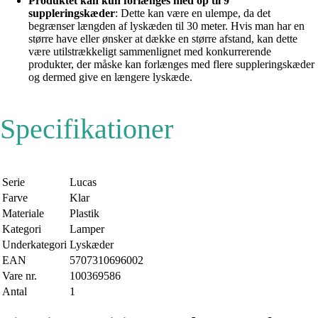
Produktet kan kun forlænges med op til 9
suppleringskæder
: Dette kan være en ulempe, da det
begrænser længden af lyskæden til 30 meter. Hvis man har en
større have eller ønsker at dække en større afstand, kan dette
være utilstrækkeligt sammenlignet med konkurrerende
produkter, der måske kan forlænges med flere suppleringskæder
og dermed give en længere lyskæde.
Specifikationer
Serie
Lucas
Farve
Klar
Materiale
Plastik
Kategori
Lamper
Underkategori
Lyskæder
EAN
5707310696002
Vare nr.
100369586
Antal
1