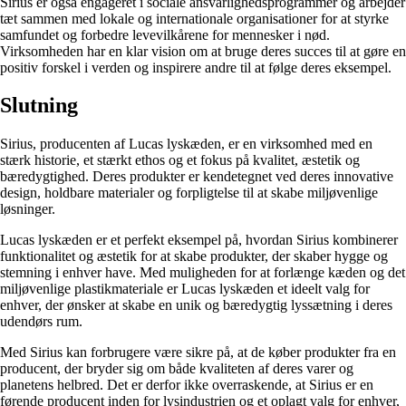
Sirius er også engageret i sociale ansvarlighedsprogrammer og arbejder
tæt sammen med lokale og internationale organisationer for at styrke
samfundet og forbedre levevilkårene for mennesker i nød.
Virksomheden har en klar vision om at bruge deres succes til at gøre en
positiv forskel i verden og inspirere andre til at følge deres eksempel.
Slutning
Sirius, producenten af Lucas lyskæden, er en virksomhed med en
stærk historie, et stærkt ethos og et fokus på kvalitet, æstetik og
bæredygtighed. Deres produkter er kendetegnet ved deres innovative
design, holdbare materialer og forpligtelse til at skabe miljøvenlige
løsninger.
Lucas lyskæden er et perfekt eksempel på, hvordan Sirius kombinerer
funktionalitet og æstetik for at skabe produkter, der skaber hygge og
stemning i enhver have. Med muligheden for at forlænge kæden og det
miljøvenlige plastikmateriale er Lucas lyskæden et ideelt valg for
enhver, der ønsker at skabe en unik og bæredygtig lyssætning i deres
udendørs rum.
Med Sirius kan forbrugere være sikre på, at de køber produkter fra en
producent, der bryder sig om både kvaliteten af deres varer og
planetens helbred. Det er derfor ikke overraskende, at Sirius er en
førende producent inden for lysindustrien og et oplagt valg for enhver,