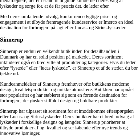
medarbejdere, der er i stand til at guide kunderne i deres valg af
lyskæder og sørge for, at de får præcis det, de leder efter.
Med deres omfattende udvalg, konkurrencedygtige priser og
engagement i at tilbyde fremragende kundeservice er Imerco en ideel
destination for forbrugere på jagt efter Lucas- og Sirius-lyskæder.
Sinnerup
Sinnerup er endnu en velkendt butik inden for detailhandlen i
Danmark og har en solid position på markedet. Deres sortiment
inkluderer også en bred vifte af produkter og kategorier. Hvis du leder
efter “lysæde” eller “lucas lyskæde”, er Sinnerup et af de steder, du bør
tjekke ud.
Kundeanmeldelser af Sinnerup fremhæver ofte butikkens moderne
design, kvalitetsprodukter og unikke atmosfære. Butikken har opnået
stor popularitet og har etableret sig som en førende destination for
forbrugere, der ønsker stilfuldt design og holdbare produkter.
Sinnerup har tilpasset sit sortiment for at imødekomme efterspørgslen
efter Lucas- og Sirius-lyskæder. Deres butikker har et bredt udvalg af
lyskæder i forskellige designs og længder. Sinnerup prioriterer at
tilbyde produkter af høj kvalitet og ser løbende efter nye trends og
innovative løsninger.