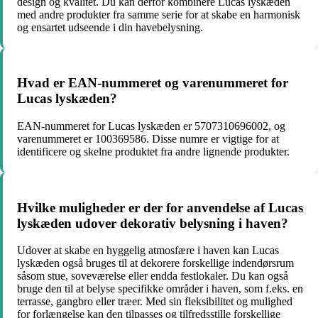
design og kvalitet. Du kan derfor kombinere Lucas lyskæden
med andre produkter fra samme serie for at skabe en harmonisk
og ensartet udseende i din havebelysning.
Hvad er EAN-nummeret og varenummeret for
Lucas lyskæden?
EAN-nummeret for Lucas lyskæden er 5707310696002, og
varenummeret er 100369586. Disse numre er vigtige for at
identificere og skelne produktet fra andre lignende produkter.
Hvilke muligheder er der for anvendelse af Lucas
lyskæden udover dekorativ belysning i haven?
Udover at skabe en hyggelig atmosfære i haven kan Lucas
lyskæden også bruges til at dekorere forskellige indendørsrum
såsom stue, soveværelse eller endda festlokaler. Du kan også
bruge den til at belyse specifikke områder i haven, som f.eks. en
terrasse, gangbro eller træer. Med sin fleksibilitet og mulighed
for forlængelse kan den tilpasses og tilfredsstille forskellige