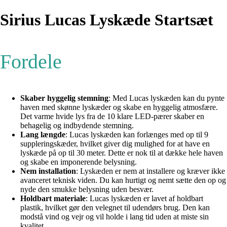
Sirius Lucas Lyskæde Startsæt
Fordele
Skaber hyggelig stemning
: Med Lucas lyskæden kan du pynte
haven med skønne lyskæder og skabe en hyggelig atmosfære.
Det varme hvide lys fra de 10 klare LED-pærer skaber en
behagelig og indbydende stemning.
Lang længde
: Lucas lyskæden kan forlænges med op til 9
suppleringskæder, hvilket giver dig mulighed for at have en
lyskæde på op til 30 meter. Dette er nok til at dække hele haven
og skabe en imponerende belysning.
Nem installation
: Lyskæden er nem at installere og kræver ikke
avanceret teknisk viden. Du kan hurtigt og nemt sætte den op og
nyde den smukke belysning uden besvær.
Holdbart materiale
: Lucas lyskæden er lavet af holdbart
plastik, hvilket gør den velegnet til udendørs brug. Den kan
modstå vind og vejr og vil holde i lang tid uden at miste sin
kvalitet.