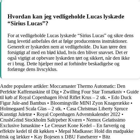
Hvordan kan jeg vedligeholde Lucas lyskæde
“Sirius Lucas”?
For at vedligeholde Lucas lyskæde “Sirius Lucas” og sikre dens
lang levetid anbefales det at følge producentens instruktioner.
Generelt er lyskæden nem at vedligeholde. Du kan tørre den
forsigtigt af med en blød klud, hvis den bliver snavset. Det er
også vigtigt at opbevare lyskæden tørt og sikkert, når den ikke
er i brug. Dette hjælper med at forhindre beskadigelse og
forlænge dens livscyklus.
Andre populære artikler:
Moccamaster Thermo Automatic: Den
Perfekte Kaffemaskine til Dig
•
Zwilling Four Star Tomatkniv
•
Guide
til køb af Royal Copenhagen Hvid Riflet Krus – 2 stk.
•
Edo Duck
Figur Jule-and Bambus
•
Bloomingville MINI Zyon Knagerække
•
Holmegaard Scala Glas – 2 stk.
•
Casa Christmas Liberty Spruce
Kunstigt Juletræ
•
Royal Copenhagen Adventskalender 2022
•
CrushGrind Stockholm Salt/peber Kværn
•
Nemox Gelatissimo
Exclusive Ismaskine
•
Le Creuset Kone Kedel – En farverig og
effektiv kedel til dit køkken
•
Mepal Madkasse: Hold din madpakke
frisk og lækker
•
Kay Bojesen x DBU Fanebærer
•
Bitz