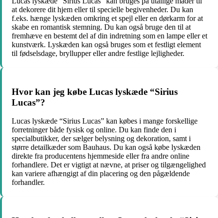
Lucas lyskæde “Sirius Lucas” kan bruges på utallige måder til
at dekorere dit hjem eller til specielle begivenheder. Du kan
f.eks. hænge lyskæden omkring et spejl eller en dørkarm for at
skabe en romantisk stemning. Du kan også bruge den til at
fremhæve en bestemt del af din indretning som en lampe eller et
kunstværk. Lyskæden kan også bruges som et festligt element
til fødselsdage, bryllupper eller andre festlige lejligheder.
Hvor kan jeg købe Lucas lyskæde “Sirius
Lucas”?
Lucas lyskæde “Sirius Lucas” kan købes i mange forskellige
forretninger både fysisk og online. Du kan finde den i
specialbutikker, der sælger belysning og dekoration, samt i
større detailkæder som Bauhaus. Du kan også købe lyskæden
direkte fra producentens hjemmeside eller fra andre online
forhandlere. Det er vigtigt at nævne, at priser og tilgængelighed
kan variere afhængigt af din placering og den pågældende
forhandler.