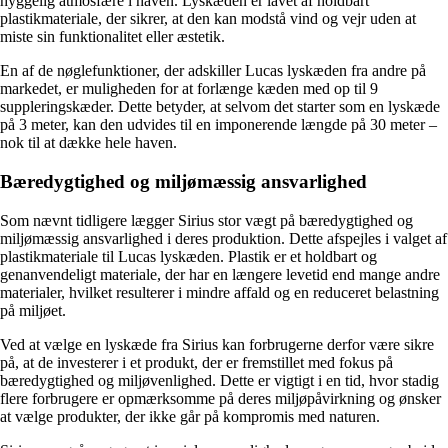
hyggelig atmosfære i haven. Lyskæden er lavet af holdbart
plastikmateriale, der sikrer, at den kan modstå vind og vejr uden at
miste sin funktionalitet eller æstetik.
En af de nøglefunktioner, der adskiller Lucas lyskæden fra andre på
markedet, er muligheden for at forlænge kæden med op til 9
suppleringskæder. Dette betyder, at selvom det starter som en lyskæde
på 3 meter, kan den udvides til en imponerende længde på 30 meter –
nok til at dække hele haven.
Bæredygtighed og miljømæssig ansvarlighed
Som nævnt tidligere lægger Sirius stor vægt på bæredygtighed og
miljømæssig ansvarlighed i deres produktion. Dette afspejles i valget af
plastikmateriale til Lucas lyskæden. Plastik er et holdbart og
genanvendeligt materiale, der har en længere levetid end mange andre
materialer, hvilket resulterer i mindre affald og en reduceret belastning
på miljøet.
Ved at vælge en lyskæde fra Sirius kan forbrugerne derfor være sikre
på, at de investerer i et produkt, der er fremstillet med fokus på
bæredygtighed og miljøvenlighed. Dette er vigtigt i en tid, hvor stadig
flere forbrugere er opmærksomme på deres miljøpåvirkning og ønsker
at vælge produkter, der ikke går på kompromis med naturen.