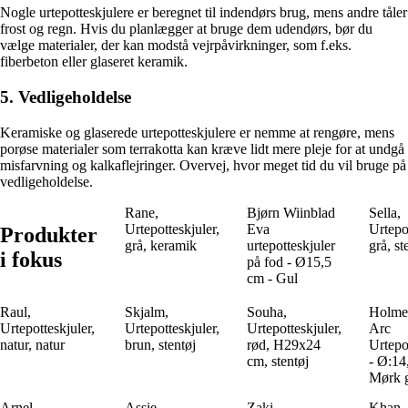
Nogle urtepotteskjulere er beregnet til indendørs brug, mens andre tåler
frost og regn. Hvis du planlægger at bruge dem udendørs, bør du
vælge materialer, der kan modstå vejrpåvirkninger, som f.eks.
fiberbeton eller glaseret keramik.
5. Vedligeholdelse
Keramiske og glaserede urtepotteskjulere er nemme at rengøre, mens
porøse materialer som terrakotta kan kræve lidt mere pleje for at undgå
misfarvning og kalkaflejringer. Overvej, hvor meget tid du vil bruge på
vedligeholdelse.
Rane,
Bjørn Wiinblad
Sella,
Urtepotteskjuler,
Eva
Urtepot
Produkter
grå, keramik
urtepotteskjuler
grå, st
i fokus
på fod - Ø15,5
cm - Gul
Raul,
Skjalm,
Souha,
Holme
Urtepotteskjuler,
Urtepotteskjuler,
Urtepotteskjuler,
Arc
natur, natur
brun, stentøj
rød, H29x24
Urtepo
cm, stentøj
- Ø:14
Mørk 
Arnel,
Assie,
Zaki,
Khan,