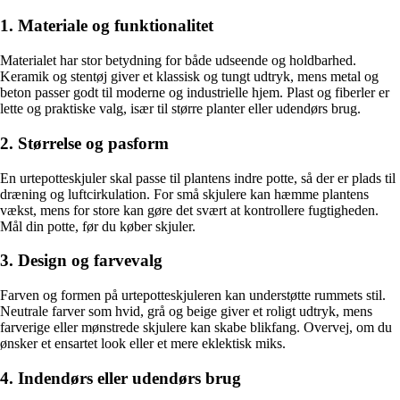
1. Materiale og funktionalitet
Materialet har stor betydning for både udseende og holdbarhed.
Keramik og stentøj giver et klassisk og tungt udtryk, mens metal og
beton passer godt til moderne og industrielle hjem. Plast og fiberler er
lette og praktiske valg, især til større planter eller udendørs brug.
2. Størrelse og pasform
En urtepotteskjuler skal passe til plantens indre potte, så der er plads til
dræning og luftcirkulation. For små skjulere kan hæmme plantens
vækst, mens for store kan gøre det svært at kontrollere fugtigheden.
Mål din potte, før du køber skjuler.
3. Design og farvevalg
Farven og formen på urtepotteskjuleren kan understøtte rummets stil.
Neutrale farver som hvid, grå og beige giver et roligt udtryk, mens
farverige eller mønstrede skjulere kan skabe blikfang. Overvej, om du
ønsker et ensartet look eller et mere eklektisk miks.
4. Indendørs eller udendørs brug