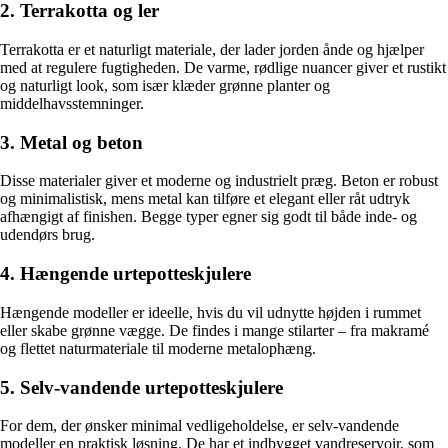
2. Terrakotta og ler
Terrakotta er et naturligt materiale, der lader jorden ånde og hjælper
med at regulere fugtigheden. De varme, rødlige nuancer giver et rustikt
og naturligt look, som især klæder grønne planter og
middelhavsstemninger.
3. Metal og beton
Disse materialer giver et moderne og industrielt præg. Beton er robust
og minimalistisk, mens metal kan tilføre et elegant eller råt udtryk
afhængigt af finishen. Begge typer egner sig godt til både inde- og
udendørs brug.
4. Hængende urtepotteskjulere
Hængende modeller er ideelle, hvis du vil udnytte højden i rummet
eller skabe grønne vægge. De findes i mange stilarter – fra makramé
og flettet naturmateriale til moderne metalophæng.
5. Selv-vandende urtepotteskjulere
For dem, der ønsker minimal vedligeholdelse, er selv-vandende
modeller en praktisk løsning. De har et indbygget vandreservoir, som