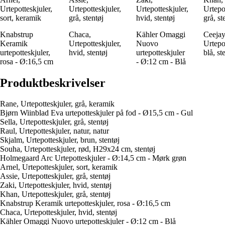
Urtepotteskjuler,
Urtepotteskjuler,
Urtepotteskjuler,
Urtepot
sort, keramik
grå, stentøj
hvid, stentøj
grå, st
Knabstrup
Chaca,
Kähler Omaggi
Ceejay
Keramik
Urtepotteskjuler,
Nuovo
Urtepot
urtepotteskjuler,
hvid, stentøj
urtepotteskjuler
blå, st
rosa - Ø:16,5 cm
- Ø:12 cm - Blå
Produktbeskrivelser
Rane, Urtepotteskjuler, grå, keramik
Bjørn Wiinblad Eva urtepotteskjuler på fod - Ø15,5 cm - Gul
Sella, Urtepotteskjuler, grå, stentøj
Raul, Urtepotteskjuler, natur, natur
Skjalm, Urtepotteskjuler, brun, stentøj
Souha, Urtepotteskjuler, rød, H29x24 cm, stentøj
Holmegaard Arc Urtepotteskjuler - Ø:14,5 cm - Mørk grøn
Arnel, Urtepotteskjuler, sort, keramik
Assie, Urtepotteskjuler, grå, stentøj
Zaki, Urtepotteskjuler, hvid, stentøj
Khan, Urtepotteskjuler, grå, stentøj
Knabstrup Keramik urtepotteskjuler, rosa - Ø:16,5 cm
Chaca, Urtepotteskjuler, hvid, stentøj
Kähler Omaggi Nuovo urtepotteskjuler - Ø:12 cm - Blå