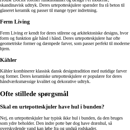
skandinavisk udtryk. Deres urtepotteskjulere spænder fra rå beton til
glaseret keramik og passer til mange typer indretning.
Ferm Living
Ferm Living er kendt for deres stilrene og arkitektoniske designs, hvor
form og funktion går hånd i hånd. Deres urtepotteskjulere har ofte
geometriske former og dæmpede farver, som passer perfekt til moderne
hjem.
Kähler
Kähler kombinerer klassisk dansk designtradition med nutidige farver
og former. Deres keramiske urtepotteskjulere er populære for deres
håndværksmæssige kvalitet og dekorative udtryk.
Ofte stillede spørgsmål
Skal en urtepotteskjuler have hul i bunden?
Nej, en urtepotteskjuler har typisk ikke hul i bunden, da den bruges
som ydre beholder. Den indre potte bør dog have drænhul, så
overskydende vand kan løbe fra og undgå rodskader.