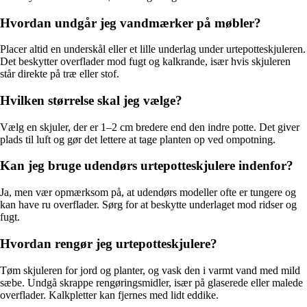
Hvordan undgår jeg vandmærker på møbler?
Placer altid en underskål eller et lille underlag under urtepotteskjuleren.
Det beskytter overflader mod fugt og kalkrande, især hvis skjuleren
står direkte på træ eller stof.
Hvilken størrelse skal jeg vælge?
Vælg en skjuler, der er 1–2 cm bredere end den indre potte. Det giver
plads til luft og gør det lettere at tage planten op ved ompotning.
Kan jeg bruge udendørs urtepotteskjulere indenfor?
Ja, men vær opmærksom på, at udendørs modeller ofte er tungere og
kan have ru overflader. Sørg for at beskytte underlaget mod ridser og
fugt.
Hvordan rengør jeg urtepotteskjulere?
Tøm skjuleren for jord og planter, og vask den i varmt vand med mild
sæbe. Undgå skrappe rengøringsmidler, især på glaserede eller malede
overflader. Kalkpletter kan fjernes med lidt eddike.