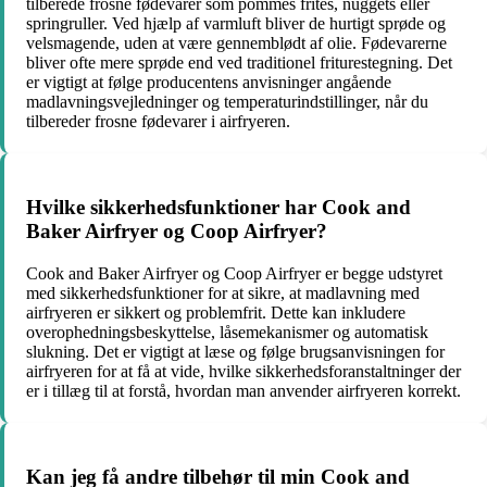
tilberede frosne fødevarer som pommes frites, nuggets eller
springruller. Ved hjælp af varmluft bliver de hurtigt sprøde og
velsmagende, uden at være gennemblødt af olie. Fødevarerne
bliver ofte mere sprøde end ved traditionel friturestegning. Det
er vigtigt at følge producentens anvisninger angående
madlavningsvejledninger og temperaturindstillinger, når du
tilbereder frosne fødevarer i airfryeren.
Hvilke sikkerhedsfunktioner har Cook and
Baker Airfryer og Coop Airfryer?
Cook and Baker Airfryer og Coop Airfryer er begge udstyret
med sikkerhedsfunktioner for at sikre, at madlavning med
airfryeren er sikkert og problemfrit. Dette kan inkludere
overophedningsbeskyttelse, låsemekanismer og automatisk
slukning. Det er vigtigt at læse og følge brugsanvisningen for
airfryeren for at få at vide, hvilke sikkerhedsforanstaltninger der
er i tillæg til at forstå, hvordan man anvender airfryeren korrekt.
Kan jeg få andre tilbehør til min Cook and