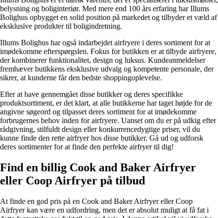
belysning og boliginteriør. Med mere end 100 års erfaring har Illums
Bolighus opbygget en solid position på markedet og tilbyder et væld af
eksklusive produkter til boligindretning.
Illums Bolighus har også indarbejdet airfryere i deres sortiment for at
imødekomme efterspørgslen. Fokus for butikken er at tilbyde airfryere,
der kombinerer funktionalitet, design og luksus. Kundeanmeldelser
fremhæver butikkens eksklusive udvalg og kompetente personale, der
sikrer, at kunderne får den bedste shoppingoplevelse.
Efter at have gennemgået disse butikker og deres specifikke
produktsortiment, er det klart, at alle butikkerne har taget højde for de
angivne søgeord og tilpasset deres sortiment for at imødekomme
forbrugernes behov inden for airfryere. Uanset om du er på udkig efter
rådgivning, stilfuldt design eller konkurrencedygtige priser, vil du
kunne finde den rette airfryer hos disse butikker. Gå ud og udforsk
deres sortimenter for at finde den perfekte airfryer til dig!
Find en billig Cook and Baker Airfryer
eller Coop Airfryer på tilbud
At finde en god pris på en Cook and Baker Airfryer eller Coop
Airfryer kan være en udfordring, men det er absolut muligt at få fat i