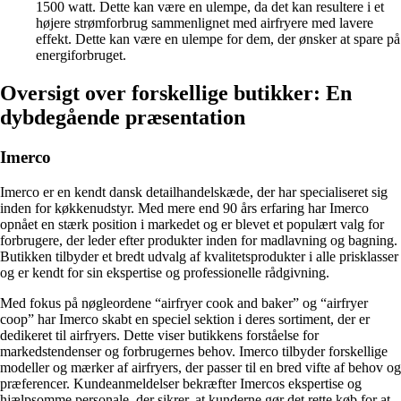
1500 watt. Dette kan være en ulempe, da det kan resultere i et
højere strømforbrug sammenlignet med airfryere med lavere
effekt. Dette kan være en ulempe for dem, der ønsker at spare på
energiforbruget.
Oversigt over forskellige butikker: En
dybdegående præsentation
Imerco
Imerco er en kendt dansk detailhandelskæde, der har specialiseret sig
inden for køkkenudstyr. Med mere end 90 års erfaring har Imerco
opnået en stærk position i markedet og er blevet et populært valg for
forbrugere, der leder efter produkter inden for madlavning og bagning.
Butikken tilbyder et bredt udvalg af kvalitetsprodukter i alle prisklasser
og er kendt for sin ekspertise og professionelle rådgivning.
Med fokus på nøgleordene “airfryer cook and baker” og “airfryer
coop” har Imerco skabt en speciel sektion i deres sortiment, der er
dedikeret til airfryers. Dette viser butikkens forståelse for
markedstendenser og forbrugernes behov. Imerco tilbyder forskellige
modeller og mærker af airfryers, der passer til en bred vifte af behov og
præferencer. Kundeanmeldelser bekræfter Imercos ekspertise og
hjælpsomme personale, der sikrer, at kunderne gør det rette køb for at