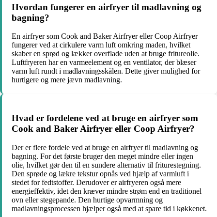
Hvordan fungerer en airfryer til madlavning og
bagning?
En airfryer som Cook and Baker Airfryer eller Coop Airfryer
fungerer ved at cirkulere varm luft omkring maden, hvilket
skaber en sprød og lækker overflade uden at bruge fritureolie.
Luftfryeren har en varmeelement og en ventilator, der blæser
varm luft rundt i madlavningsskålen. Dette giver mulighed for
hurtigere og mere jævn madlavning.
Hvad er fordelene ved at bruge en airfryer som
Cook and Baker Airfryer eller Coop Airfryer?
Der er flere fordele ved at bruge en airfryer til madlavning og
bagning. For det første bruger den meget mindre eller ingen
olie, hvilket gør den til en sundere alternativ til friturestegning.
Den sprøde og lækre tekstur opnås ved hjælp af varmluft i
stedet for fedtstoffer. Derudover er airfryeren også mere
energieffektiv, idet den kræver mindre strøm end en traditionel
ovn eller stegepande. Den hurtige opvarmning og
madlavningsprocessen hjælper også med at spare tid i køkkenet.