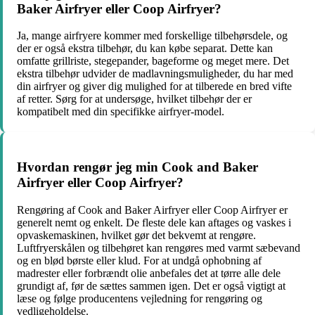
Baker Airfryer eller Coop Airfryer?
Ja, mange airfryere kommer med forskellige tilbehørsdele, og
der er også ekstra tilbehør, du kan købe separat. Dette kan
omfatte grillriste, stegepander, bageforme og meget mere. Det
ekstra tilbehør udvider de madlavningsmuligheder, du har med
din airfryer og giver dig mulighed for at tilberede en bred vifte
af retter. Sørg for at undersøge, hvilket tilbehør der er
kompatibelt med din specifikke airfryer-model.
Hvordan rengør jeg min Cook and Baker
Airfryer eller Coop Airfryer?
Rengøring af Cook and Baker Airfryer eller Coop Airfryer er
generelt nemt og enkelt. De fleste dele kan aftages og vaskes i
opvaskemaskinen, hvilket gør det bekvemt at rengøre.
Luftfryerskålen og tilbehøret kan rengøres med varmt sæbevand
og en blød børste eller klud. For at undgå ophobning af
madrester eller forbrændt olie anbefales det at tørre alle dele
grundigt af, før de sættes sammen igen. Det er også vigtigt at
læse og følge producentens vejledning for rengøring og
vedligeholdelse.