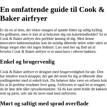
En omfattende guide til Cook &
Baker airfryer
Er du en af dem, der elsker smagen af sprøde fritter og saftig kylling
fra grillbaren, men er træt af at bekymre dig om kalorieindholdet? Så er
Cook & Baker airfryer den perfekte løsning til dig. Med denne
innovative køkkenmaskine kan du nemlig tilberede lækre retter uden at
bruge meget eller slet ingen fedtstof. Læs med her og find ud af
hvorfor Cook & Baker airfryer er et must-have i ethvert køkken.
Enkel og brugervenlig
Cook & Baker airfryer er designet med brugervenlighed for øje. Den
har intuitive touch-knapper, der gør det nemt for dig at tilberede dine
yndlingsretter med et enkelt tryk. Du behøver ikke være en erfaren kok
for at få perfekte resultater hver gang. Airfryeren er også let at rengøre,
da de løse dele tåler opvaskemaskine. Så du kan nemt holde dit køkken
rent og pænt, selv når du laver mad med airfryeren.
Mørt og saftigt med sprød overflade