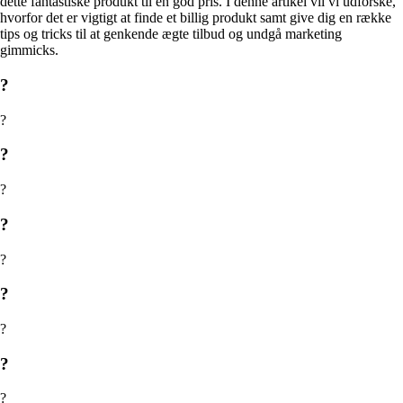
dette fantastiske produkt til en god pris. I denne artikel vil vi udforske,
hvorfor det er vigtigt at finde et billig produkt samt give dig en række
tips og tricks til at genkende ægte tilbud og undgå marketing
gimmicks.
?
?
?
?
?
?
?
?
?
?