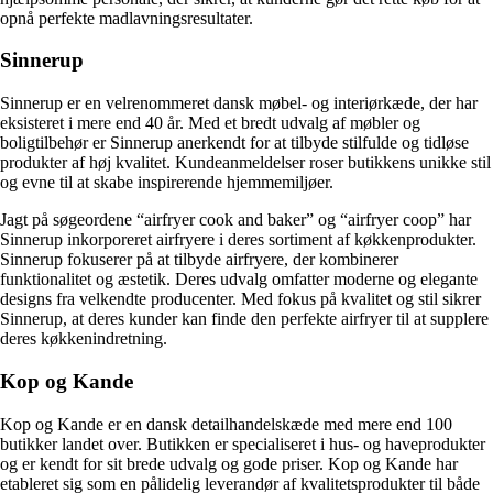
opnå perfekte madlavningsresultater.
Sinnerup
Sinnerup er en velrenommeret dansk møbel- og interiørkæde, der har
eksisteret i mere end 40 år. Med et bredt udvalg af møbler og
boligtilbehør er Sinnerup anerkendt for at tilbyde stilfulde og tidløse
produkter af høj kvalitet. Kundeanmeldelser roser butikkens unikke stil
og evne til at skabe inspirerende hjemmemiljøer.
Jagt på søgeordene “airfryer cook and baker” og “airfryer coop” har
Sinnerup inkorporeret airfryere i deres sortiment af køkkenprodukter.
Sinnerup fokuserer på at tilbyde airfryere, der kombinerer
funktionalitet og æstetik. Deres udvalg omfatter moderne og elegante
designs fra velkendte producenter. Med fokus på kvalitet og stil sikrer
Sinnerup, at deres kunder kan finde den perfekte airfryer til at supplere
deres køkkenindretning.
Kop og Kande
Kop og Kande er en dansk detailhandelskæde med mere end 100
butikker landet over. Butikken er specialiseret i hus- og haveprodukter
og er kendt for sit brede udvalg og gode priser. Kop og Kande har
etableret sig som en pålidelig leverandør af kvalitetsprodukter til både