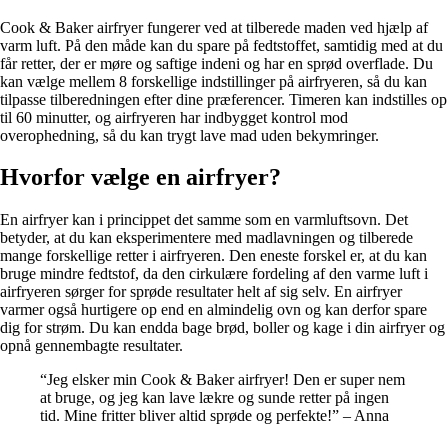
Cook & Baker airfryer fungerer ved at tilberede maden ved hjælp af
varm luft. På den måde kan du spare på fedtstoffet, samtidig med at du
får retter, der er møre og saftige indeni og har en sprød overflade. Du
kan vælge mellem 8 forskellige indstillinger på airfryeren, så du kan
tilpasse tilberedningen efter dine præferencer. Timeren kan indstilles op
til 60 minutter, og airfryeren har indbygget kontrol mod
overophedning, så du kan trygt lave mad uden bekymringer.
Hvorfor vælge en airfryer?
En airfryer kan i princippet det samme som en varmluftsovn. Det
betyder, at du kan eksperimentere med madlavningen og tilberede
mange forskellige retter i airfryeren. Den eneste forskel er, at du kan
bruge mindre fedtstof, da den cirkulære fordeling af den varme luft i
airfryeren sørger for sprøde resultater helt af sig selv. En airfryer
varmer også hurtigere op end en almindelig ovn og kan derfor spare
dig for strøm. Du kan endda bage brød, boller og kage i din airfryer og
opnå gennembagte resultater.
“Jeg elsker min Cook & Baker airfryer! Den er super nem
at bruge, og jeg kan lave lækre og sunde retter på ingen
tid. Mine fritter bliver altid sprøde og perfekte!” – Anna