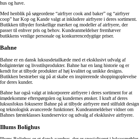
hus og have.
Med henblik på søgeordene “airfryer cook and baker” og “airfryer
coop” har Kop og Kande valgt at inkludere airfryere i deres sortiment.
Butikken tilbyder forskellige mærker og modeller af airfryere, der
passer til enhver pris og behov. Kundeanmeldelser fremhæver
butikkens venlige personale og konkurrencedygtige priser.
Bahne
Bahne er en dansk luksusdetailkæde med et eksklusivt udvalg af
boliginteriør og livsstilsprodukter. Bahne har en lang historie og er
kendt for at tilbyde produkter af høj kvalitet og unikke designs.
Butikken bestræber sig på at skabe en inspirerende shoppingoplevelse
for deres kunder.
Bahne har også valgt at inkorporere airfryere i deres sortiment for at
imødekomme efterspørgslen og kundernes ønsker. I kraft af deres
luksusfokus fokuserer Bahne på at tilbyde airfryere med stilfuldt design
og teknologisk avancerede funktioner. Kundeanmeldelser vidner om
Bahnes førsteklasses kundeservice og udvalg af eksklusive airfryere.
Illums Bolighus
Illums Bolighus er et dansk varehus, der er specialiseret i luksusmøbler,