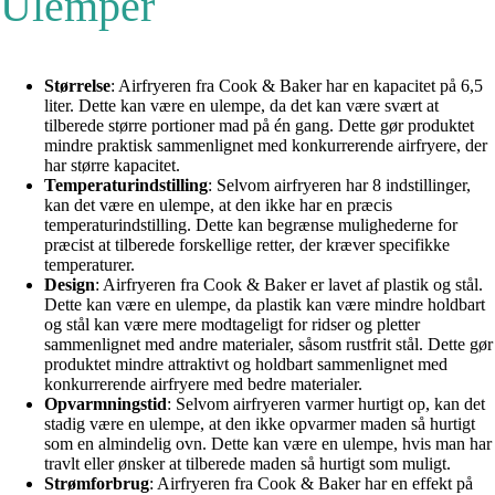
Ulemper
Størrelse
: Airfryeren fra Cook & Baker har en kapacitet på 6,5
liter. Dette kan være en ulempe, da det kan være svært at
tilberede større portioner mad på én gang. Dette gør produktet
mindre praktisk sammenlignet med konkurrerende airfryere, der
har større kapacitet.
Temperaturindstilling
: Selvom airfryeren har 8 indstillinger,
kan det være en ulempe, at den ikke har en præcis
temperaturindstilling. Dette kan begrænse mulighederne for
præcist at tilberede forskellige retter, der kræver specifikke
temperaturer.
Design
: Airfryeren fra Cook & Baker er lavet af plastik og stål.
Dette kan være en ulempe, da plastik kan være mindre holdbart
og stål kan være mere modtageligt for ridser og pletter
sammenlignet med andre materialer, såsom rustfrit stål. Dette gør
produktet mindre attraktivt og holdbart sammenlignet med
konkurrerende airfryere med bedre materialer.
Opvarmningstid
: Selvom airfryeren varmer hurtigt op, kan det
stadig være en ulempe, at den ikke opvarmer maden så hurtigt
som en almindelig ovn. Dette kan være en ulempe, hvis man har
travlt eller ønsker at tilberede maden så hurtigt som muligt.
Strømforbrug
: Airfryeren fra Cook & Baker har en effekt på