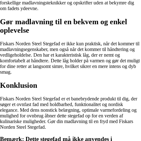
forskellige madlavningsteknikker og opskrifter uden at bekymre dig
om fadets ydeevne.
Gør madlavning til en bekvem og enkel
oplevelse
Fiskars Norden Steel Stegefad er ikke kun praktisk, når det kommer til
madlavningsegenskaber, men også når det kommer til håndtering og
vedligeholdelse. Den har et karakteristisk låg, der er nemt og
komfortabelt at håndtere. Dette låg holder på varmen og gør det muligt
for dine retter at langsomt simre, hvilket sikrer en mere intens og dyb
smag.
Konklusion
Fiskars Norden Steel Stegefad er et banebrydende produkt til dig, der
søger et ovnfast fad med holdbarhed, funktionalitet og nordisk
elegance. Med dens nonstick belægning, optimale varmefordeling og
mulighed for ovnbrug åbner dette stegefad op for en verden af
kulinariske muligheder. Gør din madlavning til en fryd med Fiskars
Norden Steel Stegefad.
Bemærk: Dette stegefad må ikke anvendes i