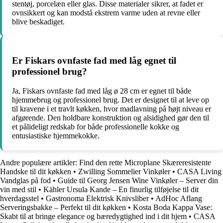
stentøj, porcelæn eller glas. Disse materialer sikrer, at fadet er
ovnsikkert og kan modstå ekstrem varme uden at revne eller
blive beskadiget.
Er Fiskars ovnfaste fad med låg egnet til
professionel brug?
Ja, Fiskars ovnfaste fad med låg ø 28 cm er egnet til både
hjemmebrug og professionel brug. Det er designet til at leve op
til kravene i et travlt køkken, hvor madlavning på højt niveau er
afgørende. Den holdbare konstruktion og alsidighed gør den til
et pålideligt redskab for både professionelle kokke og
entusiastiske hjemmekokke.
Andre populære artikler:
Find den rette Microplane Skæreresistente
Handske til dit køkken
•
Zwilling Sommelier Vinkøler
•
CASA Living
Vandglas på fod
•
Guide til Georg Jensen Wine Vinkøler – Server din
vin med stil
•
Kähler Ursula Kande – En finurlig tilføjelse til dit
hverdagsstel
•
Gastronoma Elektrisk Knivsliber
•
AdHoc Aflang
Serveringsbakke – Perfekt til dit køkken
•
Kosta Boda Kappa Vase:
Skabt til at bringe elegance og bæredygtighed ind i dit hjem
•
CASA