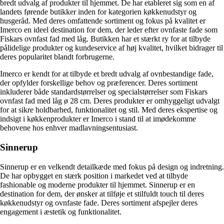
bredt udvalg af produkter til hjemmet. De har etableret sig som en af
landets førende butikker inden for kategorien køkkenudstyr og
husgeråd. Med deres omfattende sortiment og fokus på kvalitet er
Imerco en ideel destination for dem, der leder efter ovnfaste fade som
Fiskars ovnfast fad med låg. Butikken har et stærkt ry for at tilbyde
pålidelige produkter og kundeservice af høj kvalitet, hvilket bidrager til
deres popularitet blandt forbrugerne.
Imerco er kendt for at tilbyde et bredt udvalg af ovnbestandige fade,
der opfylder forskellige behov og præferencer. Deres sortiment
inkluderer både standardstørrelser og specialstørrelser som Fiskars
ovnfast fad med låg ø 28 cm. Deres produkter er omhyggeligt udvalgt
for at sikre holdbarhed, funktionalitet og stil. Med deres ekspertise og
indsigt i køkkenprodukter er Imerco i stand til at imødekomme
behovene hos enhver madlavningsentusiast.
Sinnerup
Sinnerup er en velkendt detailkæde med fokus på design og indretning.
De har opbygget en stærk position i markedet ved at tilbyde
fashionable og moderne produkter til hjemmet. Sinnerup er en
destination for dem, der ønsker at tilføje et stilfuldt touch til deres
køkkenudstyr og ovnfaste fade. Deres sortiment afspejler deres
engagement i æstetik og funktionalitet.