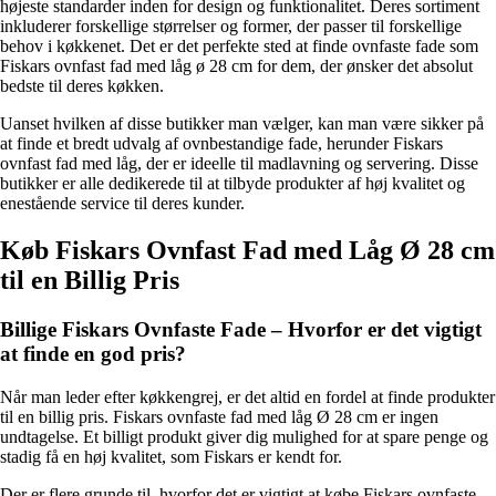
højeste standarder inden for design og funktionalitet. Deres sortiment
inkluderer forskellige størrelser og former, der passer til forskellige
behov i køkkenet. Det er det perfekte sted at finde ovnfaste fade som
Fiskars ovnfast fad med låg ø 28 cm for dem, der ønsker det absolut
bedste til deres køkken.
Uanset hvilken af disse butikker man vælger, kan man være sikker på
at finde et bredt udvalg af ovnbestandige fade, herunder Fiskars
ovnfast fad med låg, der er ideelle til madlavning og servering. Disse
butikker er alle dedikerede til at tilbyde produkter af høj kvalitet og
enestående service til deres kunder.
Køb Fiskars Ovnfast Fad med Låg Ø 28 cm
til en Billig Pris
Billige Fiskars Ovnfaste Fade – Hvorfor er det vigtigt
at finde en god pris?
Når man leder efter køkkengrej, er det altid en fordel at finde produkter
til en billig pris. Fiskars ovnfaste fad med låg Ø 28 cm er ingen
undtagelse. Et billigt produkt giver dig mulighed for at spare penge og
stadig få en høj kvalitet, som Fiskars er kendt for.
Der er flere grunde til, hvorfor det er vigtigt at købe Fiskars ovnfaste