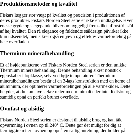
Produktionsmetoder og kvalitet
Fiskars lægger stor vægt på kvalitet og præcision i produktionen af
deres produkter. Fiskars Norden Steel serie er ikke en undtagelse. Hver
eneste gryde og stegepande bliver omhyggeligt fremstillet af rustfrit stål
af høj kvalitet. Den rå elegance og fuldendte ståldesign påvirker ikke
kun udseendet, men sikrer også en jævn og effektiv varmefordeling på
hele overfladen.
Thermium mineralbehandling
Et af højdepunkterne ved Fiskars Norden Steel serien er den unikke
Thermium mineralbehandling. Denne behandling sikrer nonstick
egenskaber i topklasse, selv ved høje temperaturer. Thermium
mineralbehandlingen består af en 3-lags konstruktion med en kerne af
aluminium, der optimerer varmefordelingen på alle varmekilder. Dette
betyder, at du kan lave lækre retter med minimalt eller intet fedtstof og
samtidig opnå en perfekt brunet overflade.
Ovnfast og alsidig
Fiskars Norden Steel serien er designet til alsidig brug og kan tåle
opvarmning i ovnen op til 240° C. Dette gør det muligt for dig at
færdiggøre retter i ovnen og opnå en saftig anretning, der holder på