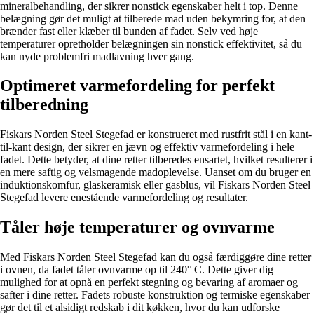
mineralbehandling, der sikrer nonstick egenskaber helt i top. Denne
belægning gør det muligt at tilberede mad uden bekymring for, at den
brænder fast eller klæber til bunden af fadet. Selv ved høje
temperaturer opretholder belægningen sin nonstick effektivitet, så du
kan nyde problemfri madlavning hver gang.
Optimeret varmefordeling for perfekt
tilberedning
Fiskars Norden Steel Stegefad er konstrueret med rustfrit stål i en kant-
til-kant design, der sikrer en jævn og effektiv varmefordeling i hele
fadet. Dette betyder, at dine retter tilberedes ensartet, hvilket resulterer i
en mere saftig og velsmagende madoplevelse. Uanset om du bruger en
induktionskomfur, glaskeramisk eller gasblus, vil Fiskars Norden Steel
Stegefad levere enestående varmefordeling og resultater.
Tåler høje temperaturer og ovnvarme
Med Fiskars Norden Steel Stegefad kan du også færdiggøre dine retter
i ovnen, da fadet tåler ovnvarme op til 240° C. Dette giver dig
mulighed for at opnå en perfekt stegning og bevaring af aromaer og
safter i dine retter. Fadets robuste konstruktion og termiske egenskaber
gør det til et alsidigt redskab i dit køkken, hvor du kan udforske