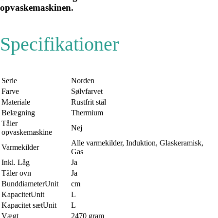
opvaskemaskinen.
Specifikationer
Serie
Norden
Farve
Sølvfarvet
Materiale
Rustfrit stål
Belægning
Thermium
Tåler
Nej
opvaskemaskine
Alle varmekilder, Induktion, Glaskeramisk,
Varmekilder
Gas
Inkl. Låg
Ja
Tåler ovn
Ja
BunddiameterUnit
cm
KapacitetUnit
L
Kapacitet sætUnit
L
Vægt
2470 gram