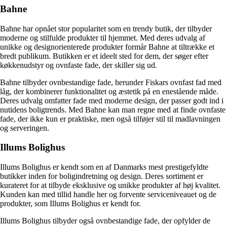
Bahne
Bahne har opnået stor popularitet som en trendy butik, der tilbyder
moderne og stilfulde produkter til hjemmet. Med deres udvalg af
unikke og designorienterede produkter formår Bahne at tiltrække et
bredt publikum. Butikken er et ideelt sted for dem, der søger efter
køkkenudstyr og ovnfaste fade, der skiller sig ud.
Bahne tilbyder ovnbestandige fade, herunder Fiskars ovnfast fad med
låg, der kombinerer funktionalitet og æstetik på en enestående måde.
Deres udvalg omfatter fade med moderne design, der passer godt ind i
nutidens boligtrends. Med Bahne kan man regne med at finde ovnfaste
fade, der ikke kun er praktiske, men også tilføjer stil til madlavningen
og serveringen.
Illums Bolighus
Illums Bolighus er kendt som en af Danmarks mest prestigefyldte
butikker inden for boligindretning og design. Deres sortiment er
kurateret for at tilbyde eksklusive og unikke produkter af høj kvalitet.
Kunden kan med tillid handle her og forvente serviceniveauet og de
produkter, som Illums Bolighus er kendt for.
Illums Bolighus tilbyder også ovnbestandige fade, der opfylder de