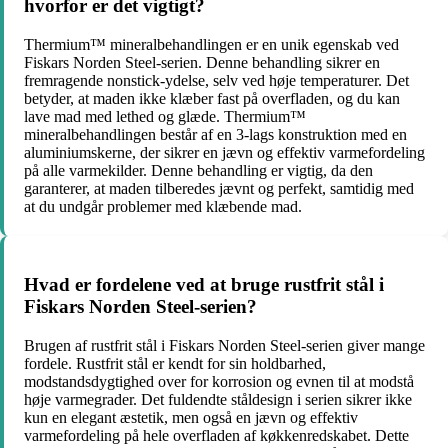
hvorfor er det vigtigt?
Thermium™ mineralbehandlingen er en unik egenskab ved
Fiskars Norden Steel-serien. Denne behandling sikrer en
fremragende nonstick-ydelse, selv ved høje temperaturer. Det
betyder, at maden ikke klæber fast på overfladen, og du kan
lave mad med lethed og glæde. Thermium™
mineralbehandlingen består af en 3-lags konstruktion med en
aluminiumskerne, der sikrer en jævn og effektiv varmefordeling
på alle varmekilder. Denne behandling er vigtig, da den
garanterer, at maden tilberedes jævnt og perfekt, samtidig med
at du undgår problemer med klæbende mad.
Hvad er fordelene ved at bruge rustfrit stål i
Fiskars Norden Steel-serien?
Brugen af rustfrit stål i Fiskars Norden Steel-serien giver mange
fordele. Rustfrit stål er kendt for sin holdbarhed,
modstandsdygtighed over for korrosion og evnen til at modstå
høje varmegrader. Det fuldendte ståldesign i serien sikrer ikke
kun en elegant æstetik, men også en jævn og effektiv
varmefordeling på hele overfladen af ​​køkkenredskabet. Dette