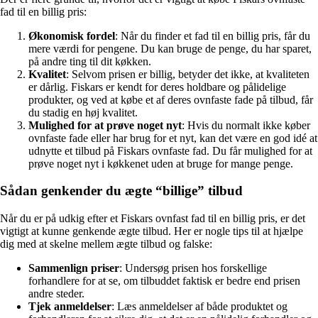
fad til en billig pris:
Økonomisk fordel
: Når du finder et fad til en billig pris, får du
mere værdi for pengene. Du kan bruge de penge, du har sparet,
på andre ting til dit køkken.
Kvalitet
: Selvom prisen er billig, betyder det ikke, at kvaliteten
er dårlig. Fiskars er kendt for deres holdbare og pålidelige
produkter, og ved at købe et af deres ovnfaste fade på tilbud, får
du stadig en høj kvalitet.
Mulighed for at prøve noget nyt
: Hvis du normalt ikke køber
ovnfaste fade eller har brug for et nyt, kan det være en god idé at
udnytte et tilbud på Fiskars ovnfaste fad. Du får mulighed for at
prøve noget nyt i køkkenet uden at bruge for mange penge.
Sådan genkender du ægte “billige” tilbud
Når du er på udkig efter et Fiskars ovnfast fad til en billig pris, er det
vigtigt at kunne genkende ægte tilbud. Her er nogle tips til at hjælpe
dig med at skelne mellem ægte tilbud og falske:
Sammenlign priser
: Undersøg prisen hos forskellige
forhandlere for at se, om tilbuddet faktisk er bedre end prisen
andre steder.
Tjek anmeldelser
: Læs anmeldelser af både produktet og