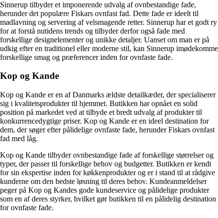
Sinnerup tilbyder et imponerende udvalg af ovnbestandige fade,
herunder det populære Fiskars ovnfast fad. Dette fade er ideelt til
madlavning og servering af velsmagende retter. Sinnerup har et godt ry
for at forstå nutidens trends og tilbyder derfor også fade med
forskellige designelementer og unikke detaljer. Uanset om man er på
udkig efter en traditionel eller moderne stil, kan Sinnerup imødekomme
forskellige smag og præferencer inden for ovnfaste fade.
Kop og Kande
Kop og Kande er en af Danmarks ældste detailkæder, der specialiserer
sig i kvalitetsprodukter til hjemmet. Butikken har opnået en solid
position på markedet ved at tilbyde et bredt udvalg af produkter til
konkurrencedygtige priser. Kop og Kande er en ideel destination for
dem, der søger efter pålidelige ovnfaste fade, herunder Fiskars ovnfast
fad med låg.
Kop og Kande tilbyder ovnbestandige fade af forskellige størrelser og
typer, der passer til forskellige behov og budgetter. Butikken er kendt
for sin ekspertise inden for køkkenprodukter og er i stand til at rådgive
kunderne om den bedste løsning til deres behov. Kundeanmeldelser
peger på Kop og Kandes gode kundeservice og pålidelige produkter
som en af deres styrker, hvilket gør butikken til en pålidelig destination
for ovnfaste fade.