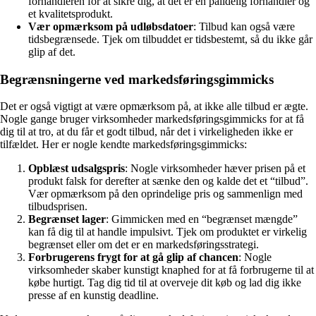
forhandleren for at sikre dig, at det er en pålidelig forhandler og
et kvalitetsprodukt.
Vær opmærksom på udløbsdatoer
: Tilbud kan også være
tidsbegrænsede. Tjek om tilbuddet er tidsbestemt, så du ikke går
glip af det.
Begrænsningerne ved markedsføringsgimmicks
Det er også vigtigt at være opmærksom på, at ikke alle tilbud er ægte.
Nogle gange bruger virksomheder markedsføringsgimmicks for at få
dig til at tro, at du får et godt tilbud, når det i virkeligheden ikke er
tilfældet. Her er nogle kendte markedsføringsgimmicks:
Opblæst udsalgspris
: Nogle virksomheder hæver prisen på et
produkt falsk for derefter at sænke den og kalde det et “tilbud”.
Vær opmærksom på den oprindelige pris og sammenlign med
tilbudsprisen.
Begrænset lager
: Gimmicken med en “begrænset mængde”
kan få dig til at handle impulsivt. Tjek om produktet er virkelig
begrænset eller om det er en markedsføringsstrategi.
Forbrugerens frygt for at gå glip af chancen
: Nogle
virksomheder skaber kunstigt knaphed for at få forbrugerne til at
købe hurtigt. Tag dig tid til at overveje dit køb og lad dig ikke
presse af en kunstig deadline.