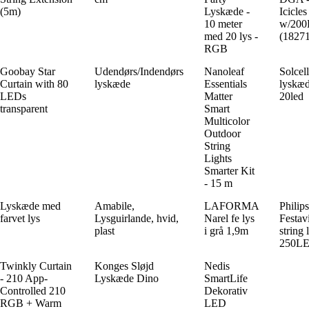
(5m)
Lyskæde -
Icicles
10 meter
w/20
med 20 lys -
(1827
RGB
Goobay Star
Udendørs/Indendørs
Nanoleaf
Solcel
Curtain with 80
lyskæde
Essentials
lyskæ
LEDs
Matter
20led
transparent
Smart
Multicolor
Outdoor
String
Lights
Smarter Kit
- 15 m
Lyskæde med
Amabile,
LAFORMA
Philip
farvet lys
Lysguirlande, hvid,
Narel fe lys
Festav
plast
i grå 1,9m
string 
250L
Twinkly Curtain
Konges Sløjd
Nedis
- 210 App-
Lyskæde Dino
SmartLife
Controlled 210
Dekorativ
RGB + Warm
LED