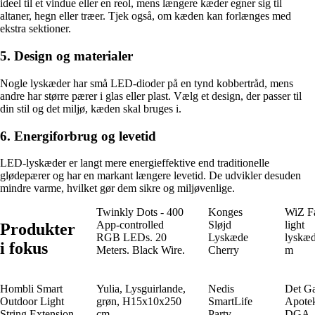
ideel til et vindue eller en reol, mens længere kæder egner sig til
altaner, hegn eller træer. Tjek også, om kæden kan forlænges med
ekstra sektioner.
5. Design og materialer
Nogle lyskæder har små LED-dioder på en tynd kobbertråd, mens
andre har større pærer i glas eller plast. Vælg et design, der passer til
din stil og det miljø, kæden skal bruges i.
6. Energiforbrug og levetid
LED-lyskæder er langt mere energieffektive end traditionelle
glødepærer og har en markant længere levetid. De udvikler desuden
mindre varme, hvilket gør dem sikre og miljøvenlige.
Twinkly Dots - 400
Konges
WiZ F
App-controlled
Sløjd
light
Produkter
RGB LEDs. 20
Lyskæde
lyskæ
i fokus
Meters. Black Wire.
Cherry
m
Hombli Smart
Yulia, Lysguirlande,
Nedis
Det G
Outdoor Light
grøn, H15x10x250
SmartLife
Apote
String Extension
cm
Party
DGA 