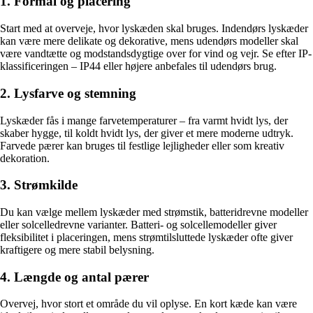
1. Formål og placering
Start med at overveje, hvor lyskæden skal bruges. Indendørs lyskæder
kan være mere delikate og dekorative, mens udendørs modeller skal
være vandtætte og modstandsdygtige over for vind og vejr. Se efter IP-
klassificeringen – IP44 eller højere anbefales til udendørs brug.
2. Lysfarve og stemning
Lyskæder fås i mange farvetemperaturer – fra varmt hvidt lys, der
skaber hygge, til koldt hvidt lys, der giver et mere moderne udtryk.
Farvede pærer kan bruges til festlige lejligheder eller som kreativ
dekoration.
3. Strømkilde
Du kan vælge mellem lyskæder med strømstik, batteridrevne modeller
eller solcelledrevne varianter. Batteri- og solcellemodeller giver
fleksibilitet i placeringen, mens strømtilsluttede lyskæder ofte giver
kraftigere og mere stabil belysning.
4. Længde og antal pærer
Overvej, hvor stort et område du vil oplyse. En kort kæde kan være