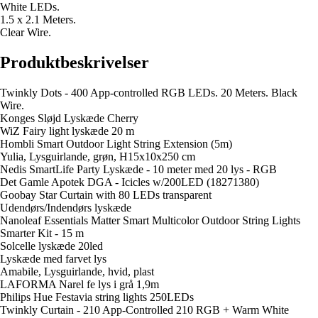
White LEDs.
1.5 x 2.1 Meters.
Clear Wire.
Produktbeskrivelser
Twinkly Dots - 400 App-controlled RGB LEDs. 20 Meters. Black
Wire.
Konges Sløjd Lyskæde Cherry
WiZ Fairy light lyskæde 20 m
Hombli Smart Outdoor Light String Extension (5m)
Yulia, Lysguirlande, grøn, H15x10x250 cm
Nedis SmartLife Party Lyskæde - 10 meter med 20 lys - RGB
Det Gamle Apotek DGA - Icicles w/200LED (18271380)
Goobay Star Curtain with 80 LEDs transparent
Udendørs/Indendørs lyskæde
Nanoleaf Essentials Matter Smart Multicolor Outdoor String Lights
Smarter Kit - 15 m
Solcelle lyskæde 20led
Lyskæde med farvet lys
Amabile, Lysguirlande, hvid, plast
LAFORMA Narel fe lys i grå 1,9m
Philips Hue Festavia string lights 250LEDs
Twinkly Curtain - 210 App-Controlled 210 RGB + Warm White