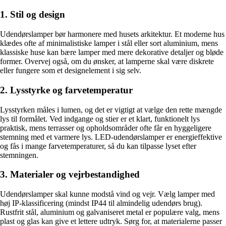
1. Stil og design
Udendørslamper bør harmonere med husets arkitektur. Et moderne hus
klædes ofte af minimalistiske lamper i stål eller sort aluminium, mens
klassiske huse kan bære lamper med mere dekorative detaljer og bløde
former. Overvej også, om du ønsker, at lamperne skal være diskrete
eller fungere som et designelement i sig selv.
2. Lysstyrke og farvetemperatur
Lysstyrken måles i lumen, og det er vigtigt at vælge den rette mængde
lys til formålet. Ved indgange og stier er et klart, funktionelt lys
praktisk, mens terrasser og opholdsområder ofte får en hyggeligere
stemning med et varmere lys. LED-udendørslamper er energieffektive
og fås i mange farvetemperaturer, så du kan tilpasse lyset efter
stemningen.
3. Materialer og vejrbestandighed
Udendørslamper skal kunne modstå vind og vejr. Vælg lamper med
høj IP-klassificering (mindst IP44 til almindelig udendørs brug).
Rustfrit stål, aluminium og galvaniseret metal er populære valg, mens
plast og glas kan give et lettere udtryk. Sørg for, at materialerne passer