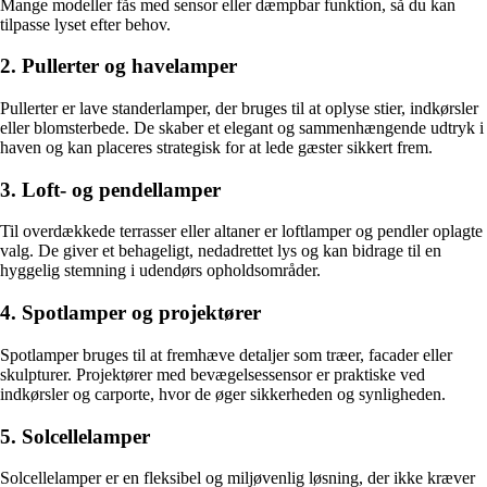
Mange modeller fås med sensor eller dæmpbar funktion, så du kan
tilpasse lyset efter behov.
2. Pullerter og havelamper
Pullerter er lave standerlamper, der bruges til at oplyse stier, indkørsler
eller blomsterbede. De skaber et elegant og sammenhængende udtryk i
haven og kan placeres strategisk for at lede gæster sikkert frem.
3. Loft- og pendellamper
Til overdækkede terrasser eller altaner er loftlamper og pendler oplagte
valg. De giver et behageligt, nedadrettet lys og kan bidrage til en
hyggelig stemning i udendørs opholdsområder.
4. Spotlamper og projektører
Spotlamper bruges til at fremhæve detaljer som træer, facader eller
skulpturer. Projektører med bevægelsessensor er praktiske ved
indkørsler og carporte, hvor de øger sikkerheden og synligheden.
5. Solcellelamper
Solcellelamper er en fleksibel og miljøvenlig løsning, der ikke kræver