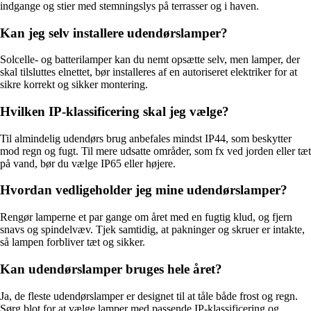
indgange og stier med stemningslys på terrasser og i haven.
Kan jeg selv installere udendørslamper?
Solcelle- og batterilamper kan du nemt opsætte selv, men lamper, der
skal tilsluttes elnettet, bør installeres af en autoriseret elektriker for at
sikre korrekt og sikker montering.
Hvilken IP-klassificering skal jeg vælge?
Til almindelig udendørs brug anbefales mindst IP44, som beskytter
mod regn og fugt. Til mere udsatte områder, som fx ved jorden eller tæt
på vand, bør du vælge IP65 eller højere.
Hvordan vedligeholder jeg mine udendørslamper?
Rengør lamperne et par gange om året med en fugtig klud, og fjern
snavs og spindelvæv. Tjek samtidig, at pakninger og skruer er intakte,
så lampen forbliver tæt og sikker.
Kan udendørslamper bruges hele året?
Ja, de fleste udendørslamper er designet til at tåle både frost og regn.
Sørg blot for at vælge lamper med passende IP-klassificering og