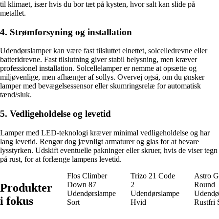
til klimaet, især hvis du bor tæt på kysten, hvor salt kan slide på
metallet.
4. Strømforsyning og installation
Udendørslamper kan være fast tilsluttet elnettet, solcelledrevne eller
batteridrevne. Fast tilslutning giver stabil belysning, men kræver
professionel installation. Solcellelamper er nemme at opsætte og
miljøvenlige, men afhænger af sollys. Overvej også, om du ønsker
lamper med bevægelsessensor eller skumringsrelæ for automatisk
tænd/sluk.
5. Vedligeholdelse og levetid
Lamper med LED-teknologi kræver minimal vedligeholdelse og har
lang levetid. Rengør dog jævnligt armaturer og glas for at bevare
lysstyrken. Udskift eventuelle pakninger eller skruer, hvis de viser tegn
på rust, for at forlænge lampens levetid.
Flos Climber
Trizo 21 Code
Astro 
Down 87
2
Round
Produkter
Udendørslampe
Udendørslampe
Udendø
i fokus
Sort
Hvid
Rustfri 