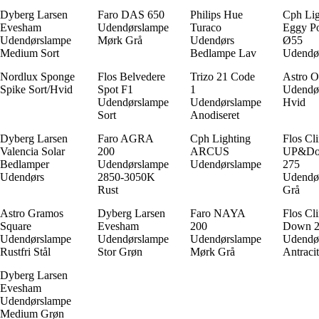
Dyberg Larsen
Faro DAS 650
Philips Hue
Cph Lig
Evesham
Udendørslampe
Turaco
Eggy P
Udendørslampe
Mørk Grå
Udendørs
Ø55
Medium Sort
Bedlampe Lav
Udendø
Nordlux Sponge
Flos Belvedere
Trizo 21 Code
Astro O
Spike Sort/Hvid
Spot F1
1
Udendø
Udendørslampe
Udendørslampe
Hvid
Sort
Anodiseret
Dyberg Larsen
Faro AGRA
Cph Lighting
Flos Cl
Valencia Solar
200
ARCUS
UP&D
Bedlamper
Udendørslampe
Udendørslampe
275
Udendørs
2850-3050K
Udendø
Rust
Grå
Astro Gramos
Dyberg Larsen
Faro NAYA
Flos Cl
Square
Evesham
200
Down 2
Udendørslampe
Udendørslampe
Udendørslampe
Udendø
Rustfri Stål
Stor Grøn
Mørk Grå
Antraci
Dyberg Larsen
Evesham
Udendørslampe
Medium Grøn