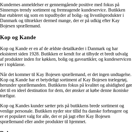
Kundernes anmeldelser er gennemgående positive med fokus på
Sinnerups trendy sortiment og fremragende kundeservice. Butikken
har etableret sig som en topudbyder af bolig- og livsstilsprodukter i
Danmark og tiltrækker dermed mange, der er på udkig efter Kay
Bojesen sprællemand.
Kop og Kande
Kop og Kande er en af de ældste detailkæder i Danmark og har
eksisteret siden 1928. Butikken er kendt for at tilbyde et bredt udvalg
af produkter inden for køkken, bolig og gaveartikler, og kundeservicen
er i topklasse.
Når det kommer til Kay Bojesen sprællemand, er det ingen undtagelse.
Kop og Kande har et betydeligt sortiment af Kay Bojesen trælegetøj,
herunder sprællemanden. Butikkens fokus på kvalitet og alsidighed gør
det til en ideel destination for dem, der ønsker at købe denne ikoniske
træfigur.
Kop og Kandes kunder sætter pris på butikkens brede sortiment og
venlige personale. Butikken nyder stor tillid fra danske forbrugere og
er et populært valg for alle, der er på jagt efter Kay Bojesen
sprællemand eller andre produkter til hjemmet.