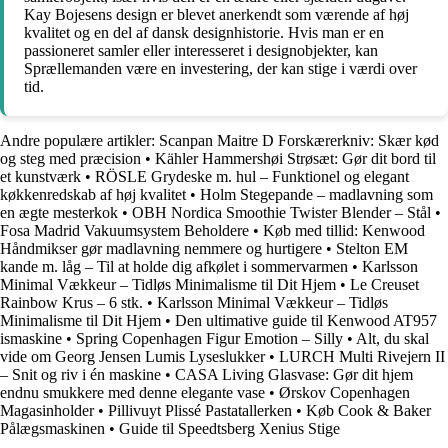
Kay Bojesens design er blevet anerkendt som værende af høj
kvalitet og en del af dansk designhistorie. Hvis man er en
passioneret samler eller interesseret i designobjekter, kan
Sprællemanden være en investering, der kan stige i værdi over
tid.
Andre populære artikler:
Scanpan Maitre D Forskærerkniv: Skær kød
og steg med præcision
•
Kähler Hammershøi Strøsæt: Gør dit bord til
et kunstværk
•
RÖSLE Grydeske m. hul – Funktionel og elegant
køkkenredskab af høj kvalitet
•
Holm Stegepande – madlavning som
en ægte mesterkok
•
OBH Nordica Smoothie Twister Blender – Stål
•
Fosa Madrid Vakuumsystem Beholdere
•
Køb med tillid: Kenwood
Håndmikser gør madlavning nemmere og hurtigere
•
Stelton EM
kande m. låg – Til at holde dig afkølet i sommervarmen
•
Karlsson
Minimal Vækkeur – Tidløs Minimalisme til Dit Hjem
•
Le Creuset
Rainbow Krus – 6 stk.
•
Karlsson Minimal Vækkeur – Tidløs
Minimalisme til Dit Hjem
•
Den ultimative guide til Kenwood AT957
ismaskine
•
Spring Copenhagen Figur Emotion – Silly
•
Alt, du skal
vide om Georg Jensen Lumis Lyseslukker
•
LURCH Multi Rivejern II
– Snit og riv i én maskine
•
CASA Living Glasvase: Gør dit hjem
endnu smukkere med denne elegante vase
•
Ørskov Copenhagen
Magasinholder
•
Pillivuyt Plissé Pastatallerken
•
Køb Cook & Baker
Pålægsmaskinen
•
Guide til Speedtsberg Xenius Stige