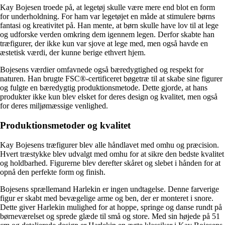
Kay Bojesen troede på, at legetøj skulle være mere end blot en form
for underholdning. For ham var legetøjet en måde at stimulere børns
fantasi og kreativitet på. Han mente, at børn skulle have lov til at lege
og udforske verden omkring dem igennem legen. Derfor skabte han
træfigurer, der ikke kun var sjove at lege med, men også havde en
æstetisk værdi, der kunne berige ethvert hjem.
Bojesens værdier omfavnede også bæredygtighed og respekt for
naturen. Han brugte FSC®-certificeret bøgetræ til at skabe sine figurer
og fulgte en bæredygtig produktionsmetode. Dette gjorde, at hans
produkter ikke kun blev elsket for deres design og kvalitet, men også
for deres miljømæssige venlighed.
Produktionsmetoder og kvalitet
Kay Bojesens træfigurer blev alle håndlavet med omhu og præcision.
Hvert træstykke blev udvalgt med omhu for at sikre den bedste kvalitet
og holdbarhed. Figurerne blev derefter skåret og slebet i hånden for at
opnå den perfekte form og finish.
Bojesens sprællemand Harlekin er ingen undtagelse. Denne farverige
figur er skabt med bevægelige arme og ben, der er monteret i snore.
Dette giver Harlekin mulighed for at hoppe, springe og danse rundt på
børneværelset og sprede glæde til små og store. Med sin højede på 51