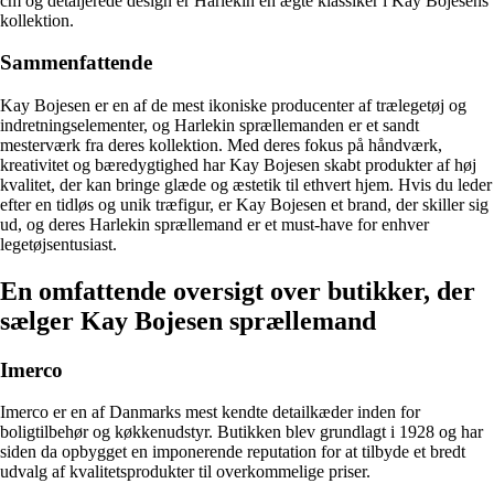
cm og detaljerede design er Harlekin en ægte klassiker i Kay Bojesens
kollektion.
Sammenfattende
Kay Bojesen er en af de mest ikoniske producenter af trælegetøj og
indretningselementer, og Harlekin sprællemanden er et sandt
mesterværk fra deres kollektion. Med deres fokus på håndværk,
kreativitet og bæredygtighed har Kay Bojesen skabt produkter af høj
kvalitet, der kan bringe glæde og æstetik til ethvert hjem. Hvis du leder
efter en tidløs og unik træfigur, er Kay Bojesen et brand, der skiller sig
ud, og deres Harlekin sprællemand er et must-have for enhver
legetøjsentusiast.
En omfattende oversigt over butikker, der
sælger Kay Bojesen sprællemand
Imerco
Imerco er en af Danmarks mest kendte detailkæder inden for
boligtilbehør og køkkenudstyr. Butikken blev grundlagt i 1928 og har
siden da opbygget en imponerende reputation for at tilbyde et bredt
udvalg af kvalitetsprodukter til overkommelige priser.