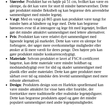
Størrelse
: Produktet har en højde på 51 cm, hvilket kan være en
ulempe, da det kan være for stort til mindre børneværelser. Dette
gør produktet mindre fleksibelt og kan begrænse dets anvendelse
sammenlignet med mindre legetøj.
Vægt
: Med en vægt på 865 gram kan produktet være tungt for
mindre børn at håndtere og lege med. Dette kan begrænse
børnenes evne til at interagere og lege frit med legetøjet, hvilket
gør det mindre attraktivt sammenlignet med lettere alternativer.
Pris
: Produktet kan være relativt dyrt sammenlignet med
lignende legetøj på markedet. Dette kan være en ulempe for
forbrugere, der søger mere overkommelige muligheder eller
ønsker at få mere værdi for deres penge. Den højere pris kan
gøre produktet mindre konkurrencedygtigt.
Materiale
: Selvom produktet er lavet af FSC®-certificeret
bøgetræ, kan dette materiale være mindre holdbart og
modstandsdygtigt over for slid og skader sammenlignet med
plastik eller andre materialer. Dette kan gøre produktet mere
sårbart over tid og mindske dets levetid sammenlignet med mere
robuste alternativer.
Design
: Produktets design som en Harlekin sprællemand kan
være mindre attraktivt for visse børn eller forældre, der
foretrækker mere traditionelle eller realistiske legetøjsfigurer.
Dette kan begrænse produktets appel og gøre det mindre
populært sammenlignet med andre legetøjsmuligheder.