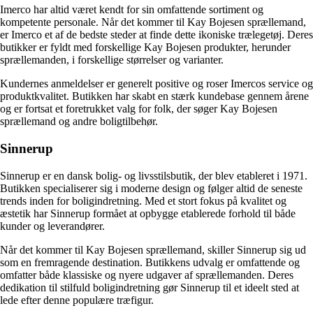
Imerco har altid været kendt for sin omfattende sortiment og
kompetente personale. Når det kommer til Kay Bojesen sprællemand,
er Imerco et af de bedste steder at finde dette ikoniske trælegetøj. Deres
butikker er fyldt med forskellige Kay Bojesen produkter, herunder
sprællemanden, i forskellige størrelser og varianter.
Kundernes anmeldelser er generelt positive og roser Imercos service og
produktkvalitet. Butikken har skabt en stærk kundebase gennem årene
og er fortsat et foretrukket valg for folk, der søger Kay Bojesen
sprællemand og andre boligtilbehør.
Sinnerup
Sinnerup er en dansk bolig- og livsstilsbutik, der blev etableret i 1971.
Butikken specialiserer sig i moderne design og følger altid de seneste
trends inden for boligindretning. Med et stort fokus på kvalitet og
æstetik har Sinnerup formået at opbygge etablerede forhold til både
kunder og leverandører.
Når det kommer til Kay Bojesen sprællemand, skiller Sinnerup sig ud
som en fremragende destination. Butikkens udvalg er omfattende og
omfatter både klassiske og nyere udgaver af sprællemanden. Deres
dedikation til stilfuld boligindretning gør Sinnerup til et ideelt sted at
lede efter denne populære træfigur.