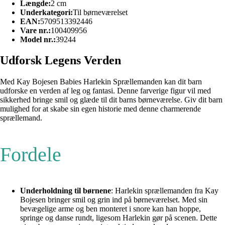
Længde:
2 cm
Underkategori:
Til børneværelset
EAN:
5709513392446
Vare nr.:
100409956
Model nr.:
39244
Udforsk Legens Verden
Med Kay Bojesen Babies Harlekin Sprællemanden kan dit barn
udforske en verden af leg og fantasi. Denne farverige figur vil med
sikkerhed bringe smil og glæde til dit barns børneværelse. Giv dit barn
mulighed for at skabe sin egen historie med denne charmerende
sprællemand.
Fordele
Underholdning til børnene
: Harlekin sprællemanden fra Kay
Bojesen bringer smil og grin ind på børneværelset. Med sin
bevægelige arme og ben monteret i snore kan han hoppe,
springe og danse rundt, ligesom Harlekin gør på scenen. Dette