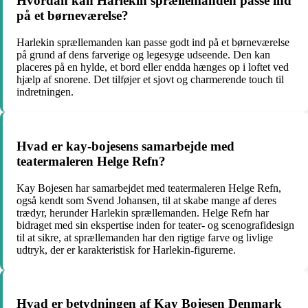
Hvordan kan Harlekin sprællemanden passe ind
på et børneværelse?
Harlekin sprællemanden kan passe godt ind på et børneværelse
på grund af dens farverige og legesyge udseende. Den kan
placeres på en hylde, et bord eller endda hænges op i loftet ved
hjælp af snorene. Det tilføjer et sjovt og charmerende touch til
indretningen.
Hvad er kay-bojesens samarbejde med
teatermaleren Helge Refn?
Kay Bojesen har samarbejdet med teatermaleren Helge Refn,
også kendt som Svend Johansen, til at skabe mange af deres
trædyr, herunder Harlekin sprællemanden. Helge Refn har
bidraget med sin ekspertise inden for teater- og scenografidesign
til at sikre, at sprællemanden har den rigtige farve og livlige
udtryk, der er karakteristisk for Harlekin-figurerne.
Hvad er betydningen af ​​Kay Bojesen Denmark