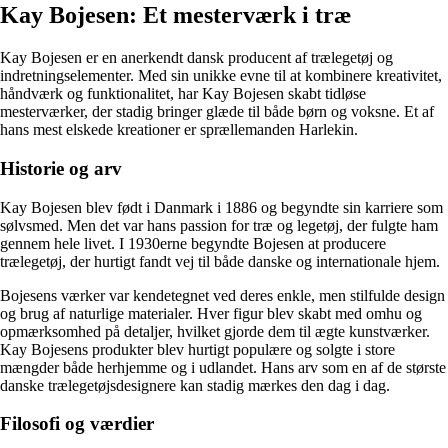
Kay Bojesen: Et mesterværk i træ
Kay Bojesen er en anerkendt dansk producent af trælegetøj og
indretningselementer. Med sin unikke evne til at kombinere kreativitet,
håndværk og funktionalitet, har Kay Bojesen skabt tidløse
mesterværker, der stadig bringer glæde til både børn og voksne. Et af
hans mest elskede kreationer er sprællemanden Harlekin.
Historie og arv
Kay Bojesen blev født i Danmark i 1886 og begyndte sin karriere som
sølvsmed. Men det var hans passion for træ og legetøj, der fulgte ham
gennem hele livet. I 1930erne begyndte Bojesen at producere
trælegetøj, der hurtigt fandt vej til både danske og internationale hjem.
Bojesens værker var kendetegnet ved deres enkle, men stilfulde design
og brug af naturlige materialer. Hver figur blev skabt med omhu og
opmærksomhed på detaljer, hvilket gjorde dem til ægte kunstværker.
Kay Bojesens produkter blev hurtigt populære og solgte i store
mængder både herhjemme og i udlandet. Hans arv som en af de største
danske trælegetøjsdesignere kan stadig mærkes den dag i dag.
Filosofi og værdier