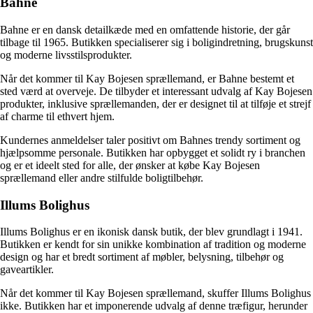
Bahne
Bahne er en dansk detailkæde med en omfattende historie, der går
tilbage til 1965. Butikken specialiserer sig i boligindretning, brugskunst
og moderne livsstilsprodukter.
Når det kommer til Kay Bojesen sprællemand, er Bahne bestemt et
sted værd at overveje. De tilbyder et interessant udvalg af Kay Bojesen
produkter, inklusive sprællemanden, der er designet til at tilføje et strejf
af charme til ethvert hjem.
Kundernes anmeldelser taler positivt om Bahnes trendy sortiment og
hjælpsomme personale. Butikken har opbygget et solidt ry i branchen
og er et ideelt sted for alle, der ønsker at købe Kay Bojesen
sprællemand eller andre stilfulde boligtilbehør.
Illums Bolighus
Illums Bolighus er en ikonisk dansk butik, der blev grundlagt i 1941.
Butikken er kendt for sin unikke kombination af tradition og moderne
design og har et bredt sortiment af møbler, belysning, tilbehør og
gaveartikler.
Når det kommer til Kay Bojesen sprællemand, skuffer Illums Bolighus
ikke. Butikken har et imponerende udvalg af denne træfigur, herunder