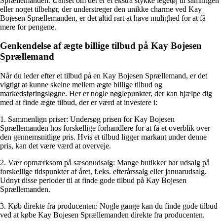
Sprællemanden. Uanset om det er et ekstra stykke legetøj til samlingen
eller noget tilbehør, der understreger den unikke charme ved Kay
Bojesen Sprællemanden, er det altid rart at have mulighed for at få
mere for pengene.
Genkendelse af ægte billige tilbud på Kay Bojesen
Sprællemand
Når du leder efter et tilbud på en Kay Bojesen Sprællemand, er det
vigtigt at kunne skelne mellem ægte billige tilbud og
markedsføringsløgne. Her er nogle nøglepunkter, der kan hjælpe dig
med at finde ægte tilbud, der er værd at investere i:
1. Sammenlign priser: Undersøg prisen for Kay Bojesen
Sprællemanden hos forskellige forhandlere for at få et overblik over
den gennemsnitlige pris. Hvis et tilbud ligger markant under denne
pris, kan det være værd at overveje.
2. Vær opmærksom på sæsonudsalg: Mange butikker har udsalg på
forskellige tidspunkter af året, f.eks. efterårssalg eller januarudsalg.
Udnyt disse perioder til at finde gode tilbud på Kay Bojesen
Sprællemanden.
3. Køb direkte fra producenten: Nogle gange kan du finde gode tilbud
ved at købe Kay Bojesen Sprællemanden direkte fra producenten.