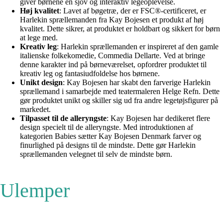
giver børnene en sjov og interaktiv legeoplevelse.
Høj kvalitet
: Lavet af bøgetræ, der er FSC®-certificeret, er
Harlekin sprællemanden fra Kay Bojesen et produkt af høj
kvalitet. Dette sikrer, at produktet er holdbart og sikkert for børn
at lege med.
Kreativ leg
: Harlekin sprællemanden er inspireret af den gamle
italienske folkekomedie, Commedia Dellarte. Ved at bringe
denne karakter ind på børneværelset, opfordrer produktet til
kreativ leg og fantasiudfoldelse hos børnene.
Unikt design
: Kay Bojesen har skabt den farverige Harlekin
sprællemand i samarbejde med teatermaleren Helge Refn. Dette
gør produktet unikt og skiller sig ud fra andre legetøjsfigurer på
markedet.
Tilpasset til de alleryngste
: Kay Bojesen har dedikeret flere
design specielt til de alleryngste. Med introduktionen af
kategorien Babies sætter Kay Bojesen Denmark farver og
finurlighed på designs til de mindste. Dette gør Harlekin
sprællemanden velegnet til selv de mindste børn.
Ulemper